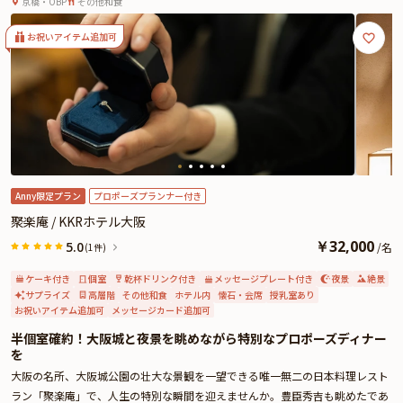
京橋・OBP
その他和食
憶に残るプロポーズを★プロポーズ丸投げプラン
美しく彩る卓上装花、108本のバラの花束、15分間のチャペル貸切、プロカメ
ラマンによるチャペル前撮影を特典としてご用意。チャペルご利用までの流れ
お祝いアイテム追加可
や、サプライズ演出についてのご相談は、ご予約時にお知らせください。特別
な瞬間をスタッフが心を込めてサポートいたします。一生の思い出に残る素敵
な日を「エスカーレ」で心ゆくまでお過ごしください。
★とっておきの演出が叶うオプション★
「エスカーレ」のプロポーズプランでは、Anny限定のメッセージカード、ギフ
トをオプションとしてお付けすることができます。メッセージカードは着席時
に、ギフトはデザートタイムにご予約主様にお渡し致しますので、サプライズ
演出にお役立てください。
Anny限定プラン
プロポーズプランナー付き
聚楽庵 / KKRホテル大阪
￥
32,000
5.0
/
名
(1件)
ケーキ付き
個室
乾杯ドリンク付き
メッセージプレート付き
夜景
絶景
サプライズ
高層階
その他和食
ホテル内
懐石・会席
授乳室あり
お祝いアイテム追加可
メッセージカード追加可
半個室確約！大阪城と夜景を眺めながら特別なプロポーズディナー
を
大阪の名所、大阪城公園の壮大な景観を一望できる唯一無二の日本料理レスト
ラン「聚楽庵」で、人生の特別な瞬間を迎えませんか。豊臣秀吉も眺めたであ