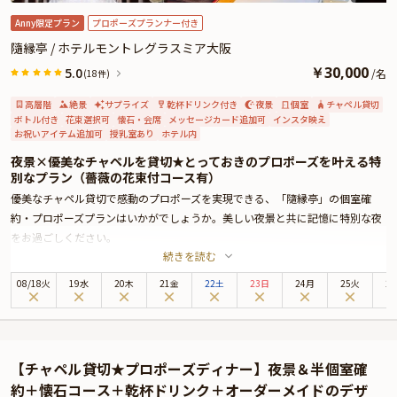
★有料オプションで、花束・ギフト・カスタマイズ可能なメッセージカードな
どをお付けすることができます。メッセージカードは着席時に、花束やギフト
Anny限定プラン
プロポーズプランナー付き
はデザートタイムにご予約主様にお渡ししますので、ぜひお役立てください。
隨縁亭 / ホテルモントレグラスミア大阪
詳しくは本ページ中段の「お祝いアイテム」の欄で選んでいただけます。
￥
30,000
5.0
/
名
(18件)
こちらの店舗のプロポーズプランは日本初のプロポーズに特化したプロデュー
ス会社がレストランから委託をされて運営をしております。
高層階
絶景
サプライズ
乾杯ドリンク付き
夜景
個室
チャペル貸切
よって、かなり拘った内容のプロポーズを叶えることが出来るのでプランニン
ボトル付き
花束選択可
懐石・会席
メッセージカード追加可
インスタ映え
お祝いアイテム追加可
授乳室あり
ホテル内
グ料が含まれてます。
プロポーズプランナー・プロポーズリハーサルが可能
夜景×優美なチャペルを貸切★とっておきのプロポーズを叶える特
別なプラン（薔薇の花束付コース有）
プロポーズ業者
優美なチャペル貸切で感動のプロポーズを実現できる、「隨縁亭」の個室確
約・プロポーズプランはいかがでしょうか。美しい夜景と共に記憶に特別な夜
をお過ごしください。
続きを読む
ホテルモントレグラスミア大阪の22階に位置する日本料理店、「隨縁亭」は大
阪の街を高層階から望む眺望が魅力。気品溢れる店内は洗練された居心地の良
08
/
18
火
19水
20木
21金
22土
23日
24月
25火
2
い空間で、大切な方と過ごす特別な日にぴったりです。お二人だけでお寛ぎい
ただけるプライベート空間で、極上の懐石料理が彩る至福のひとときを心ゆく
までお過ごしください。心地良いサービスと共に、記憶に残る贅沢な美食体験
となることをお約束いたします。
【チャペル貸切★プロポーズディナー】夜景＆半個室確
お召し上がりいただくのは、こだわりの新鮮食材を使用した彩り豊かな特別会
約＋懐石コース＋乾杯ドリンク＋オーダーメイドのデザ
席。最高の一皿を料理長が丁寧に仕上げます。ここでしか味わえない逸品が、