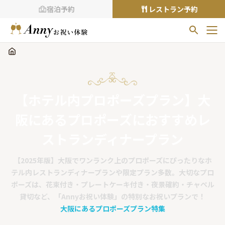
宿泊予約
レストラン予約
お気に入りプラン
お気に入りの登録がありません
プランの
をクリックすることで
【ホテル内プロポーズプラン】大
お気に入りに追加できます。
阪にあるプロポーズにおすすめレ
閲覧履歴
閲覧履歴はありません
ストランディナープラン
過去に見たお店が最大10件まで表示されます。
【2025年版】大阪でワンランク上のプロポーズにぴったりなホ
10件を超えると、古いものから順に削除されます。
テル内レストランディナープランや限定プラン多数。大切なプロ
TOP
ポーズは、花束付き・プレートケーキ付き・夜景確約・チャペル
貸切など、「Annyお祝い体験」の特別なお祝いプランで！
Annyお祝い体験について
大阪にあるプロポーズプラン特集
Annyお祝いアイテムについて