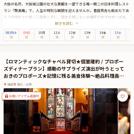
大阪の名所、大阪城公園の壮大な景観を一望できる唯一無二の日本料理レスト
ラン「聚楽庵」で、人生の特別な瞬間を迎えませんか。豊臣秀吉も眺めたであ
ろう四季折々の美しい風景と共に、歴史を感じるこの場所でのプロポーズは、
続きを読む
一生忘れられない思い出となることでしょう。
プロポーズプランには、四季の旬を活かした懐石コースをご用意。日本の伝統
08
/
08
土
09日
10月
11火
12水
13木
14金
15土
1
的な食文化を継承した料理は、見た目も味わいも格別です。乾杯のドリンクで
始まり、一品一品丁寧に仕上げられた料理が、大切な人との特別な時間をより
一層引き立てます。
さらに、専属パティシエがご希望に合わせた特別なデザートプレートをご用意
【ロマンティックなチャペル貸切★個室確約 / プロポー
いたします。ホールケーキやキャラクターデザインにも対応可能で、お二人の
ズディナープラン】感動のサプライズ演出が叶うとって
大切な思い出をスイーツとして表現することができます。プロポーズの特別な
おきのプロポーズ★記憶に残る美食体験〜絶品料理長お
瞬間には、「Will you marry me?」や「I love you」といったメッセージを添
まかせ会席＋乾杯用シャンパンハーフボトル〜ホテルモ
え、大切な気持ちをスイーツとともに伝えてみませんか？ 心を込めたオーダー
梅田
懐石・会席
ントレ大阪
メイドのデザートが、感動的なひとときをより特別なものに演出いたします。
なお、お席は半個室席へご案内。
お祝いアイテム追加可
食後には、KKRホテル大阪内にある4階のチャペルを貸し切ることができ、プロ
ポーズをさらにロマンチックに演出します。プロポーズプランナーとの事前打
ち合わせが含まれているため、準備から演出までしっかりサポート。緊張する
瞬間も安心して迎えることができます。
大阪の中心地、森ノ宮駅から徒歩10分という好立地でありながら、静かな佇ま