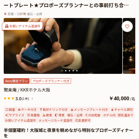
ートプレート★プロポーズプランナーとの事前打ち合わ
特別な日の思い出をより華やかに彩ることでしょう。
せとリハーサル付★KKRホテル大阪内日本料理レストラ
さらに本プランでは、有料オプションで、大切な方へのサプライズにぴったり
京橋・OBP
懐石・会席
ンで記憶に残るプロポーズを♪【プロポーズ丸投げプラ
なギフト・カスタマイズ可能なメッセージカードなどをお付けすることが出来
ます。メッセージカードは着席時に、ギフトはデザートタイムにご予約主様に
ン】
お祝いアイテム追加可
お渡し致しますので、サプライズにお役立てください。詳しくは本ページ中段
の「お祝いアイテム」の欄で、選んで頂けます。
チャペルご利用までの流れや、サプライズ演出についてのご相談は、ご予約時
にお知らせください。
一生忘れることのない、贅沢なひとときを「隨縁亭」で心ゆくまでお楽しみく
ださい。お二人の未来を語り合う、素敵な時間になること間違いありません。
Anny限定プラン
プロポーズプランナー付き
聚楽庵 / KKRホテル大阪
￥
40,000
3.0
/
名
(1件)
個室
ケーキ付き
乾杯ドリンク付き
メッセージプレート付き
チャペル貸切
サプライズ
高層階
絶景
夜景
懐石・会席
その他和食
ホテル内
授乳室あり
お祝いアイテム追加可
メッセージカード追加可
花束選択可
半個室確約！大阪城と夜景を眺めながら特別なプロポーズディナー
を