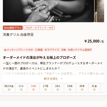
Anny限定プラン
プロポーズプランナー付き
洋食グリル 白金然荘
￥
25,000
/
名
メッセージプレート付き
個室
サプライズ
洋食
お祝いアイテム追加可
オーダーメイドの演出が叶える極上のプロポーズ
一生に一度のプロポーズは、専任プランナーがプロデュースするオーダーメイ
ドの演出で、最高のイベントにしませんか？
こだわりの鉄板焼きを楽しめる「洋食グリル 白金然荘」。プラチナ通り沿いの
続きを読む
竹小路を抜けた先にひっそりと佇む、大人の隠れ家レストランです。
本プランでは、雰囲気抜群の個室をご用意。シェフ自慢のフルコースをご堪能
08
/
14
金
15土
16日
17月
18火
19水
20木
21金
2
いただきます。さらに、プロポーズの感動を締めくくる特別な「メッセージ付
きデザートプレート」をご用意。お二人の特別な思いを形にした一皿が、記念
日にふさわしい締めくくりを演出します。
ぜひ、本プランで素敵なプロポーズの思い出をお作りください。