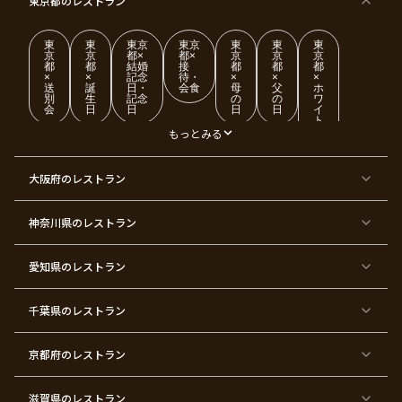
東京都
のレストラン
東
東
東京
東京
東
東
東
京
京
都×
都×
京
京
京
都
都
結婚
接
都
都
都
×
×
記念
待・
×
×
×
送
誕
日・
会食
母
父
ホ
別
生
記念
の
の
ワ
会
日
日
日
日
イ
ト
デ
もっとみる
ー
東
東
東
東
東
東
東
東
大阪府
のレストラン
京
京
京
京
京
京
京
京
都
都
都
都
都
都
都
都
×
×
×
×
×
×
×
×
ク
金
銀
プ
女
米
古
還
神奈川県
のレストラン
リ
婚
婚
ロ
子
寿
希
暦
ス
式
式
ポ
会
マ
ー
ス
ズ
愛知県
のレストラン
東
東
東
東
東
東
東
東
京
京
京
京
京
京
京
京
千葉県
都
のレストラン
都
都
都
都
都
都
都
×
×
×
×
×
×
×
×
バ
七
婚
成
ク
内
退
卒
レ
五
約
人
リ
定
職
業
ン
三
式
ス
祝
式
京都府
のレストラン
タ
マ
い
イ
ス
ン
パ
ー
滋賀県
のレストラン