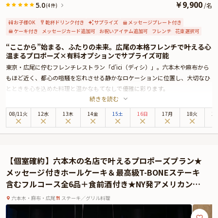
￥
9,900
5.0
/
名
(4件)
お子様OK
乾杯ドリンク付き
サプライズ
メッセージプレート付き
ケーキ付き
メッセージカード追加可
お祝いアイテム追加可
フレンチ
花束選択可
“ここから”始まる、ふたりの未来。広尾の本格フレンチで叶える心
温まるプロポーズ×有料オプションでサプライズ可能
東京・広尾に佇むフレンチレストラン「d’ici（ディシ）」。六本木や麻布から
もほど近く、都心の喧騒を忘れさせる静かなロケーションに位置し、大切なひ
とときを心を込めた料理と温かなもてなしで優雅に彩ります。
続きを読む
店名に込められた“ここから”という想いの通り、おふたりの未来が始まる瞬間
にふさわしい、あたたかさと品格に満ちた空間です。
08
/
11
火
12水
13木
14金
15土
16日
17月
18火
1
シェフは本場フランスや星付きレストランで経験を経て、食材の魅力を丁寧に
引き出した美しい料理をお届けいたします。
本プランでは、選べる4種類のフレンチコースをご用意。どのコースにも乾杯
シャンパンをご用意しており、特別な夜の幕開けを華やかに演出いたします。
【個室確約】六本木の名店で叶えるプロポーズプラン★
さらに、ご希望に応じてメッセージ入りのデザートプレートやホールケーキに
メッセージ付きホールケーキ＆最高級T-BONEステーキ
よるサプライズ演出も承っており、感動のひとときをより一層印象深く彩りま
含むフルコース全6品＋食前酒付き★NY発アメリカンス
す。
テーキハウス
店内は、落ち着いた気品が漂う「メゾン」エリアと、肩ひじ張らずに過ごせる
六本木・麻布・広尾
ステーキ／グリル料理
「ラウンジ」エリアに分かれており、いずれもゆったりとしたテーブル席で、
心安らぐ時間をお過ごしいただけます。