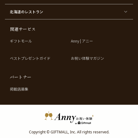
東
東
東
東
京
京
京
京
都
都
都
都
北海道
のレストラン
×
×
×
×
お
大
歓
同
子
人
迎
窓
様
数
会
会
の
の
関連サービス
お
お
誕
祝
生
い
ギフトモール
Anny | アニー
日
ベストプレゼントガイド
お祝い体験マガジン
パートナー
掲載店募集
Copyright © GIFTMALL, Inc. All rights reserved.