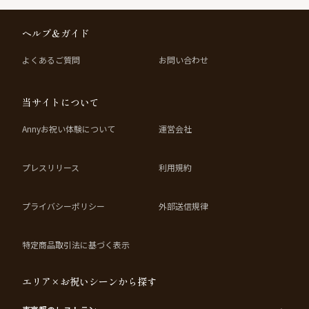
いただきます。
お食事の後は、併設のチャペルへお二人をご案内。キャンドル装飾やBGMカス
ヘルプ＆ガイド
タマイズなどで感動の演出をサポートいたします。
真実の愛を誓う“100本の赤いバラ”もご用意。静ひつな空気に包まれた夜のチ
よくあるご質問
お問い合わせ
ャペルで、お二人だけのロマンティックな時間をお過ごしください。
幸せなひとときをいつでも思い返していただけるよう、記念のお写真も撮影さ
せていただきます。
当サイトについて
ぜひ、本プランで最高のプロポーズを実現させてください。
Annyお祝い体験について
運営会社
プレスリリース
利用規約
プライバシーポリシー
外部送信規律
特定商品取引法に基づく表示
エリア×お祝いシーンから探す