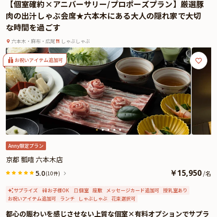
【個室確約×アニバーサリー/プロポーズプラン】厳選豚
肉の出汁しゃぶ会席★六本木にある大人の隠れ家で大切
な時間を過ごす
六本木・麻布・広尾
しゃぶしゃぶ
お祝いアイテム追加可
Anny限定プラン
京都 瓢嘻 六本木店
￥
15,950
5.0
/
名
(10件)
サプライズ
お子様OK
個室
座敷
メッセージカード追加可
授乳室あり
お祝いアイテム追加可
ランチ
しゃぶしゃぶ
花束選択可
都心の賑わいを感じさせない上質な個室×有料オプションでサプラ