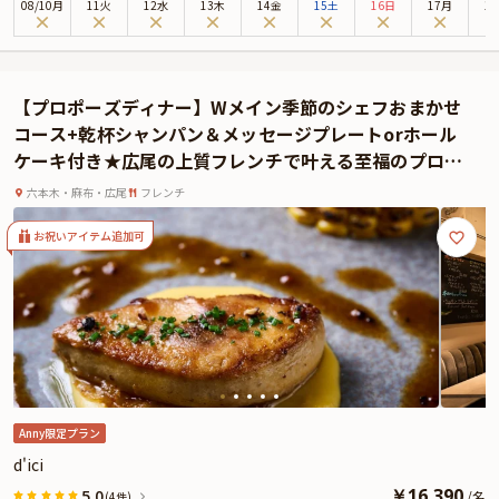
08
/
10
月
11火
12水
13木
14金
15土
16日
17月
1
ご案内。色彩豊かなアートが彩るプライベート空間で、二人きりの特別なひと
ときをお過ごしいただけます。
お食事は、"お肉の王様"と称される Tボーンステーキ をメインとした贅沢なフ
ルコース。シーフードプラッターや、BLT STEAK自慢のポップオーバー（NY本
【プロポーズディナー】Wメイン季節のシェフおまかせ
店でも人気の外はサクッと、中はふんわりとした特製ブレッド）など、味もボ
コース+乾杯シャンパン＆メッセージプレートorホール
リュームも満足感たっぷり の内容をご提供いたします。
ケーキ付き★広尾の上質フレンチで叶える至福のプロポ
そして、ディナーの締めくくりには、プロポーズシーンを華やかに彩る、メッ
ーズ
セージ付きホールケーキ をご用意。お好きな言葉を添えて、大切な想いを伝え
六本木・麻布・広尾
フレンチ
るサプライズ演出も可能です。
お祝いアイテム追加可
美食と上質な空間が揃う「BLT STEAK ROPPONGI」で、人生に一度のプロポー
ズを。愛する人の心に刻まれる、最高のひとときをお約束します。
★本プランでは、有料オプションで、プロポーズにぴったりな花束・ギフト・
カスタマイズ可能なメッセージカードなどをお付けすることが出来ます。メッ
セージカードは着席時に、花束やギフトはデザートタイムにご予約主様にお渡
し致しますので、サプライズにお役立てください。詳しくは本ページ中段の
「お祝いアイテム」の欄で、お選びいただけます。
Anny限定プラン
d'ici
￥
16,390
5.0
/
名
(4件)