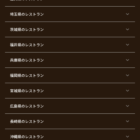
テ
ィ
ー
埼玉県
のレストラン
東
東
東
東
東
東
東
東
京
京
京
京
京
京
京
京
都
都
都
都
都
都
都
都
茨城県
のレストラン
×
×
×
×
×
×
×
×
サ
忘
結
入
長
ハ
ハ
入
プ
年
婚
学
寿
ー
ロ
園
ラ
会
式
式
フ
ウ
式
福井県
のレストラン
イ
二
バ
ィ
ズ
次
ー
ン
パ
会
ス
パ
ー
デ
ー
兵庫県
のレストラン
テ
ー
テ
ィ
ィ
ー
ー
福岡県
のレストラン
東
東
東
東
東
東京
東
東
京
京
京
京
京
都×
京
京
都
都
都
都
都
顔合
都
都
宮城県
×
のレストラン
×
×
×
×
わ
×
×
ベ
フ
結
お
お
せ・
ウ
デ
ビ
ァ
婚
食
宮
結納
ェ
ー
ー
ー
祝
い
参
デ
ト
シ
ス
い
初
り
ィ
広島県
のレストラン
ャ
ト
パ
め
ン
ワ
バ
ー
グ
ー
ー
テ
パ
ス
ィ
ー
長崎県
のレストラン
デ
ー
テ
ー
ィ
ー
沖縄県
のレストラン