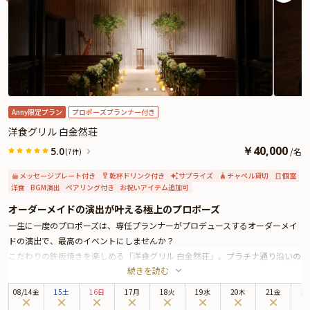
心安らぐ時間をお過ごしいただけます。
大切な想いを伝える夜を、心を込めたフランス料理とあたたかなおもてなしで
寄り添う「d’ici」にお任せください。
さらに本プランでは、有料オプションで、プロポーズにぴったりな花束・ギフ
ト・カスタマイズ可能なメッセージカードなどをお付けすることが出来ます。
メッセージカードは着席時に、花束やギフトはデザートタイムにご予約主様に
お渡し致しますので、サプライズにお役立てください。詳しくは本ページ中段
の「お祝いアイテム」の欄で、選んで頂けます。
Anny限定プラン
プロポーズプランナー付き
洋食グリル 白金然荘
￥
40,000
5.0
/
名
(7件)
メッセージプレート付き
乾杯ドリンク付き
サプライズ
チャペル貸切
個室
洋食
BGM演出
ペアリング付き
お祝いアイテム追加可
オーダーメイドの演出が叶える極上のプロポーズ
一生に一度のプロポーズは、専任プランナーがプロデュースするオーダーメイ
ドの演出で、最高のイベントにしませんか？
こだわりの鉄板焼きを楽しめる「洋食グリル 白金然荘」。プラチナ通り沿いの
続きを読む
竹小路を抜けた先にひっそりと佇む、大人の隠れ家レストランです。
本プランでは、雰囲気抜群の個室をご用意。シェフ自慢のフルコースをご堪能
08
/
14
金
15土
16日
17月
18火
19水
20木
21金
2
いただきます。さらに、プロポーズの感動を締めくくる特別な「メッセージ付