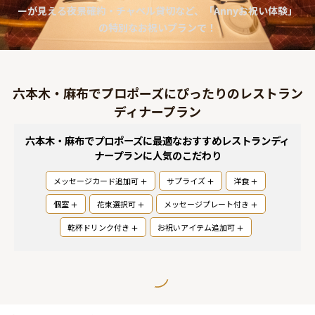
ーが見える夜景確約・チャペル貸切など、「Annyお祝い体験」
よくあるご質問
の特別なお祝いプランで！
お問い合わせ
六本木・麻布でプロポーズにぴったりのレストラン
ディナープラン
六本木・麻布でプロポーズに最適なおすすめレストランディ
ナープラン
に人気のこだわり
メッセージカード追加可
サプライズ
洋食
個室
花束選択可
メッセージプレート付き
乾杯ドリンク付き
お祝いアイテム追加可