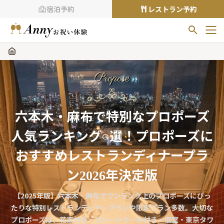
宿泊予約
レストラン予約
お気に入りプラン
お気に入りの登録がありません
Propose
プランの
をクリックすることで
お気に入りに追加できます。
六本木・麻布で特別なプロポーズ
閲覧履歴
人気ランキング○選！プロポーズに
閲覧履歴はありません
過去に見たお店が最大10件まで表示されます。
おすすめレストランディナープラ
10件を超えると、古いものから順に削除されます。
ン2026年決定版
TOP
【2025年版】六本木・麻布でワンランク上のプロポーズにぴっ
Annyお祝い体験について
たりな特別レストランディナープランや限定プラン多数。大切な
Annyお祝いアイテムについて
プロポーズは、花束付き・プレートケーキ付き・個室・東京タワ