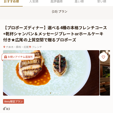
おすすめ順
人気順
高評価順
高い順
安い順
(
10
) プラン
【プロポーズディナー】選べる4種の本格フレンチコース
+乾杯シャンパン＆メッセージプレートorホールケーキ
付き★広尾の上質空間で贈るプロポーズ
六本木・麻布・広尾
フレンチ
お祝いアイテム追加可
Anny限定プラン
d'ici