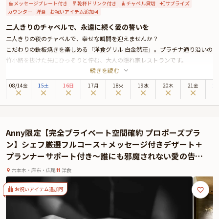
メッセージプレート付き
乾杯ドリンク付き
チャペル貸切
サプライズ
カウンター
洋食
お祝いアイテム追加可
二人きりのチャペルで、永遠に続く愛の誓いを
二人きりの夜のチャペルで、幸せな瞬間を迎えませんか？
こだわりの鉄板焼きを楽しめる「洋食グリル 白金然荘」。プラチナ通り沿いの
竹小路を抜けた先にひっそりと佇む、大人の隠れ家レストランです。
続きを読む
店内には、わずか9席のカウンター席。お二人のために腕をふるう熟練の職人
による臨場感あふれるパフォーマンスを、目の前でお楽しみいただけます。
08
/
14
金
15土
16日
17月
18火
19水
20木
21金
2
ひとつの都道府県をテーマにしたシェフ自慢のフルコースをご堪能いただいた
後は、併設のチャペルにご移動いただきます。静ひつな空気に包まれた夜のチ
ャペルで、お二人だけの特別な時間をお過ごしください。
最高のひとときをいつでも思い返していただけるよう、記念のお写真も撮影さ
Anny限定【完全プライベート空間確約 プロポーズプラ
せていただきます。
ン】シェフ厳選フルコース＋メッセージ付きデザート＋
ぜひ、本プランで素敵なプロポーズの思い出をお作りください。
プランナーサポート付き～誰にも邪魔されない愛の告白
※お知らせ
を～
１２月１６日～２５日に関しましては料金が異なりますのでご注意くださいま
六本木・麻布・広尾
洋食
せ。
お祝いアイテム追加可