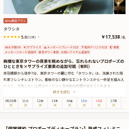
Anny限定プラン
タワシタ
￥
17,538
5.0
/
名
(12件)
お子様OK
サプライズ
メッセージプレート付き
乾杯ドリンク付き
夜景
メッセージカード追加可
東京タワー景色
お祝いアイテム追加可
絢爛な東京タワーの夜景を眺めながら、忘れられないプロポーズの
ひとときを×サプライズ要素の追加可能（有料）
赤羽橋駅から徒歩7分、東京タワーの麓に佇む「タワシタ」は、洗練された隠
れ家フレンチレストラン。看板のない静かなエントランスから一歩足を踏み入
れると、気取らない上質なサービスと芸術的な料理が迎えてくれます。
続きを読む
テーブル席からは、東京タワーのライトアップや春には満開の桜を眺めること
ができ、都会にいながらも季節を感じられる特別なロケーションです。窓際の
08
/
10
月
11火
12水
13木
14金
15土
16日
17月
1
席では、大切な方とのひとときがよりロマンチックなものに。
こちらのプロポーズプランでは、感性豊かな全7品の創作フレンチコースをご
提供。料理ごとに異なる美しい盛り付けや、香り高いソースが一皿一皿を特別
なものに演出します。ディナーを締めくくる名物カレーライスは、クミンシー
【個室確約 プロポーズディナープラン】熟成フィレミニ