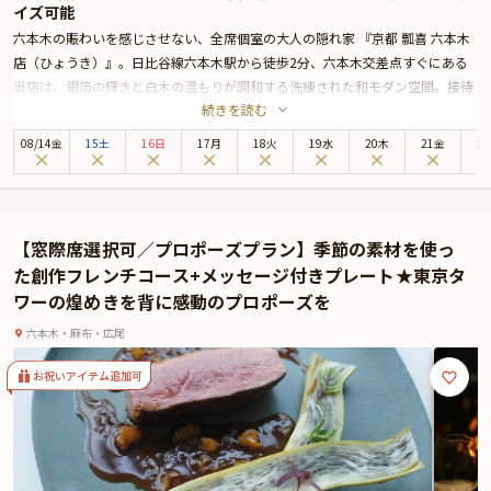
イズ可能
六本木の賑わいを感じさせない、全席個室の大人の隠れ家 『京都 瓢喜 六本木
店（ひょうき）』。日比谷線六本木駅から徒歩2分、六本木交差点すぐにある
当店は、銀箔の輝きと白木の温もりが調和する洗練された和モダン空間。接待
続きを読む
やお祝いの席、大切な人との特別なひとときに最適です。店内に一歩足を踏み
入れると、お香の香りと清らかな空気が広がり、外気の粉塵を遮断し湿度を管
08
/
14
金
15土
16日
17月
18火
19水
20木
21金
2
理する特別な設えが、心地よいひとときを演出します。英語メニューも完備
し、海外ゲストのおもてなしにも対応可能です。
当店の名物は、京都の伝統を受け継ぐ 「出汁しゃぶ」。こだわりの厳選豚肉を
奥深い味わいの出汁にたっぷりとくぐらせ、香り高い葱とともにお召し上がり
【窓際席選択可／プロポーズプラン】季節の素材を使っ
ください。口の中でとろける食感と上品な旨みは、初めての方には驚きを、常
た創作フレンチコース+メッセージ付きプレート★東京タ
連の方には忘れられない味わいをお届けします。また、四季折々の食材を活か
ワーの煌めきを背に感動のプロポーズを
した会席コースをご用意しています。結婚記念日や誕生日などのアニバーサリ
ーはもちろん、プロポーズにも最適な内容となっています。
六本木・麻布・広尾
さらに本プランでは、有料オプションで、アニバーサリーやプロポーズにお席
にぴったりな花束・ギフト・カスタマイズ可能なメッセージカードなどをお付
お祝いアイテム追加可
けすることが出来ます。メッセージカードは着席時に、花束やギフトはデザー
トタイムにご予約主様にお渡し致しますので、サプライズにお役立てくださ
い。詳しくは本ページ中段の「お祝いアイテム」の欄で、選んで頂けます。
全席個室の大人の隠れ家で、大切な時間をゆっくりとお過ごしください。