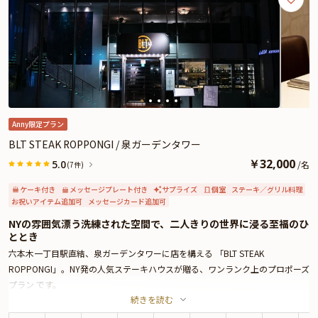
大切な想いを伝える夜を、心を込めたフランス料理とあたたかなおもてなしで
寄り添う「d’ici」にお任せください。
さらに本プランでは、有料オプションで、プロポーズにぴったりな花束・ギフ
ト・カスタマイズ可能なメッセージカードなどをお付けすることが出来ます。
メッセージカードは着席時に、花束やギフトはデザートタイムにご予約主様に
お渡し致しますので、サプライズにお役立てください。詳しくは本ページ中段
の「お祝いアイテム」の欄で、選んで頂けます。
Anny限定プラン
BLT STEAK ROPPONGI / 泉ガーデンタワー
￥
32,000
5.0
/
名
(7件)
ケーキ付き
メッセージプレート付き
サプライズ
個室
ステーキ／グリル料理
お祝いアイテム追加可
メッセージカード追加可
NYの雰囲気漂う洗練された空間で、二人きりの世界に浸る至福のひ
ととき
六本木一丁目駅直結、泉ガーデンタワーに店を構える 「BLT STEAK
ROPPONGI」。NY発の人気ステーキハウスが贈る、ワンランク上のプロポーズ
プラン です。
続きを読む
店内に足を踏み入れると、天井高 6m の開放感あふれる空間が広がり、ラグジ
ュアリーな雰囲気に包まれます。本プランでは、シャンデリアが煌めく個室へ