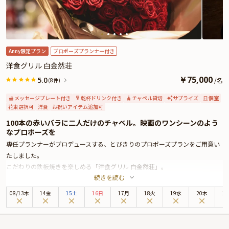
のメッセージなどを添えられるので、感動を添えたプロポーズに最適です。詳
しくは本ページ中段の「お祝いアイテム」の欄をご覧ください。
洗練されたインテリアと心温まるサービスが、二人の特別な夜をさらに優美に
演出。忘れられない感動のプロポーズを、「ベンジャミンステーキハウス六本
木」が後押しいたします。
Anny限定プラン
プロポーズプランナー付き
洋食グリル 白金然荘
￥
75,000
5.0
/
名
(8件)
メッセージプレート付き
乾杯ドリンク付き
チャペル貸切
サプライズ
個室
花束選択可
洋食
お祝いアイテム追加可
100本の赤いバラに二人だけのチャペル。映画のワンシーンのよう
なプロポーズを
専任プランナーがプロデュースする、とびきりのプロポーズプランをご用意い
たしました。
こだわりの鉄板焼きを楽しめる「洋食グリル 白金然荘」。
続きを読む
プラチナ通り沿いの竹小路を抜けた先にひっそりと佇む、大人の隠れ家レスト
ランです。
08
/
13
木
14金
15土
16日
17月
18火
19水
20木
2
本プランでは、専任のプロポーズプランナーが事前の打ち合わせから演出まで
徹底サポート。
当日は雰囲気抜群の個室で、銘柄和牛を含むシェフスペシャルコースをご堪能