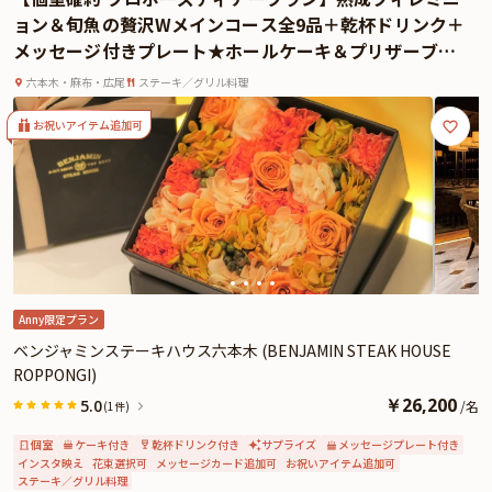
ドやコリアンダーを効かせたスパイシーな味わいが魅力。シンプルながらも計
ョン＆旬魚の贅沢Wメインコース全9品＋乾杯ドリンク＋
算された味わいで記憶に残ること間違いありません。
メッセージ付きプレート★ホールケーキ＆プリザーブド
さらに本プランでは有料オプションで、花束・ギフト・カスタマイズ可能なメ
フラワー追加可★六本木のラグジュアリー個室で叶える
ッセージカードなどをお付けすることができます。メッセージカードは着席時
六本木・麻布・広尾
ステーキ／グリル料理
特別な夜
に、花束やギフトはデザートタイムにご予約主様にお渡し致しますので、お連
れ様へのサプライズにお役立てください。詳しくは本ページ中段の「お祝いア
お祝いアイテム追加可
イテム」の欄で、選んでいただけます。
「タワシタ」でしか味わえない特別な夜を、大切な人とお楽しみください。
Anny限定プラン
ベンジャミンステーキハウス六本木 (BENJAMIN STEAK HOUSE
ROPPONGI)
￥
26,200
5.0
/
名
(1件)
個室
ケーキ付き
乾杯ドリンク付き
サプライズ
メッセージプレート付き
インスタ映え
花束選択可
メッセージカード追加可
お祝いアイテム追加可
ステーキ／グリル料理