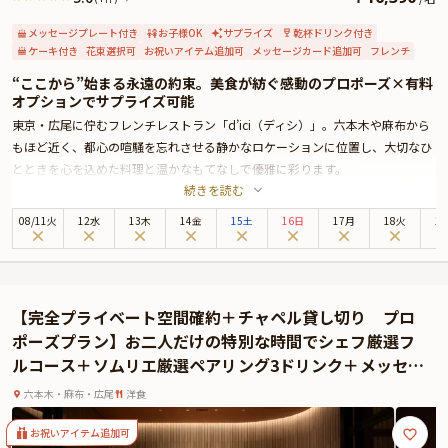
メッセージプレート付き
お子様OK
サプライズ
乾杯ドリンク付き
ケーキ付き
花束選択可
お祝いアイテム追加可
メッセージカード追加可
フレンチ
“ここから”始まる永遠の約束。美食が紡ぐ感動のプロポーズ×有料
オプションでサプライズ可能
東京・広尾に佇むフレンチレストラン「d’ici（ディシ）」。六本木や麻布から
もほど近く、都心の喧騒を忘れさせる静かなロケーションに位置し、大切なひ
とときを心を込めた料理と温かなもてなしで優雅に彩ります。
続きを読む
店名に込められた“ここから”という想いの通り、おふたりの未来が始まる瞬間
にふさわしい、あたたかさと品格に満ちた空間です。
08
/
11
火
12水
13木
14金
15土
16日
17月
18火
1
シェフは本場フランスや星付きレストランで経験を経て、食材の魅力を丁寧に
引き出した美しい料理をお届けいたします。
本プランでは、プロポーズにぴったりな季節のシェフおまかせコースをご用
意。乾杯シャンパン付きで、特別な夜の幕開けを華やかに演出いたします。料
【完全プライベート空間確約＋チャペル貸し切り プロ
理は前菜2品から始まり、豪華な魚とお肉のWメインディッシュ、デザートと
ポーズプラン】お二人だけの特別な時間でシェフ厳選フ
いった多彩なコースで、心ゆくまでお楽しみいただけます。さらに、ご希望に
ルコース＋ソムリエ厳選ペアリング3ドリンク＋メッセー
応じてメッセージ入りのデザートプレートやホールケーキによるサプライズ演
ジデザート＋プランナーサポート付き～誰にも邪魔され
出も承っており、感動のひとときをより一層印象深く彩ります。
六本木・麻布・広尾
洋食
ない愛の告白を～
店内は、落ち着いた気品が漂う「メゾン」エリアと、肩ひじ張らずに過ごせる
「ラウンジ」エリアに分かれており、いずれもゆったりとしたテーブル席で、
お祝いアイテム追加可