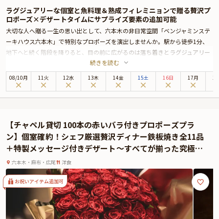
ラグジュアリーな個室と魚料理＆熟成フィレミニョンで贈る贅沢プ
ロポーズ×デザートタイムにサプライズ要素の追加可能
大切な人へ贈る一生の思い出として、六本木の非日常空間「ベンジャミンステ
ーキハウス六本木」で特別なプロポーズを演出しませんか。駅から徒歩1分、
地下へと続く階段を降りると、目の前に広がるのは落ち着きとラグジュアリー
続きを読む
が融合した洗練のダイニング。優美な雰囲気に包まれて、忘れられない唯一無
二の時間をお過ごしいただけます。
08
/
10
月
11火
12水
13木
14金
15土
16日
17月
1
本プランでは、高級感あふれる個室を確約。優雅な雰囲気に包まれながら、二
人きりの時間をご堪能ください。
乾杯ドリンクからスタートするディナーは、フィレミニョンステーキと魚料理
のWメインが楽しめる贅沢なコース。USDA認定の最高級プライムビーフを自社
【チャペル貸切 100本の赤いバラ付きプロポーズプラ
熟成庫で28日以上熟成させたフィレミニョンステーキを、旨味を逃さず焼き上
ン】個室確約！シェフ厳選贅沢ディナー鉄板焼き全11品
げてご提供いたします。旬の鮮魚料理のほか、キャビアを添えた前菜やマッシ
＋特製メッセージ付きデザート～すべてが揃った究極の
ュポテト、クリームレススピナッチなど、細部にまでこだわった全9品をご用
特別体験を～
意。お食事の最後にはご希望のメッセージを添えたデザートプレートで、感動
六本木・麻布・広尾
洋食
の演出もお楽しみいただけます。オプションでホールケーキやアニバーサリー
プレート、プリザーブドフラワーもご利用いただけるので、サプライズにお役
お祝いアイテム追加可
立てください。
さらに本プランでは、有料オプションでプロポーズ用メッセージカードや花
束、ギフトなどをお付けすることが出来ます。お二人の記念のお写真やご希望