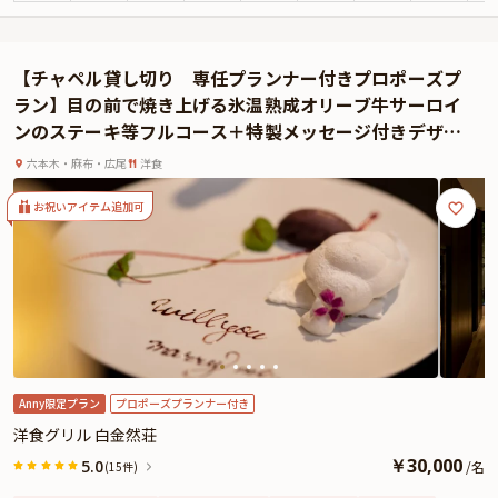
きデザートプレート」をご用意。お二人の特別な思いを形にした一皿が、記念
日にふさわしい締めくくりを演出します。
プロポーズをされるチャペルは専属のプロポーズプランナーが、キャンドル装
【チャペル貸し切り 専任プランナー付きプロポーズプ
飾やBGMカスタマイズなどで感動の演出をサポートいたします。静ひつな空気
ラン】目の前で焼き上げる氷温熟成オリーブ牛サーロイ
に包まれた夜のチャペルで、お二人だけの特別な時間をお過ごしください。
ンのステーキ等フルコース＋特製メッセージ付きデザー
最高のひとときをいつでも思い返していただけるよう、記念のお写真も撮影さ
ト～洗練された大人の空間で愛の告白を～
せていただきます。
六本木・麻布・広尾
洋食
ぜひ、本プランで素敵なプロポーズの思い出をお作りください。
お祝いアイテム追加可
Anny限定プラン
プロポーズプランナー付き
洋食グリル 白金然荘
￥
30,000
5.0
/
名
(15件)