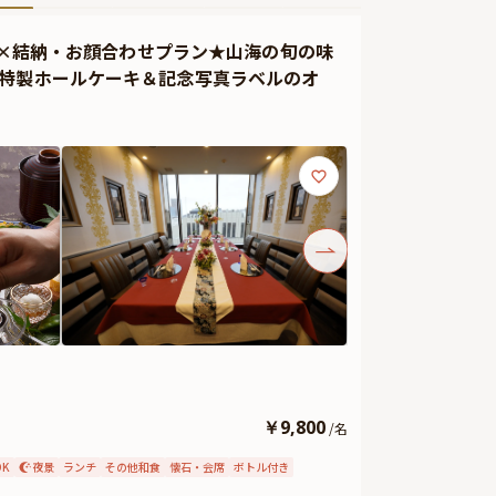
確約×結納・お顔合わせプラン★山海の旬の味
＆特製ホールケーキ＆記念写真ラベルのオ
￥
9,800
/
名
K
夜景
ランチ
その他和食
懐石・会席
ボトル付き