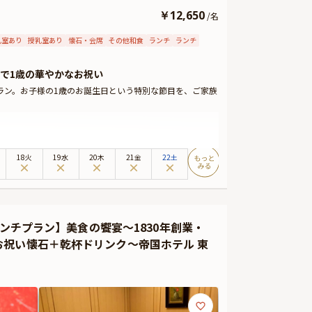
￥
12,650
/
名
乳室あり
授乳室あり
懐石・会席
その他和食
ランチ
ランチ
で1歳の華やかなお祝い
ラン。お子様の1歳のお誕生日という特別な節目を、ご家族
素材の持ち味を活かした職人技が光る逸品を、華やかに並
す。お席は最大12名までご利用いただける洗練された
18火
19水
20木
21金
22土
ご用意。はじめてのお誕生日を笑顔あふれる時間に演出いた
様連れでも安心してお過ごしいただけます。（お子様御膳
ランチプラン】美食の饗宴〜1830年創業・
もてなしし、ご家族の大切な記念日を温かくサポートいた
祝い懐石＋乾杯ドリンク〜帝国ホテル 東