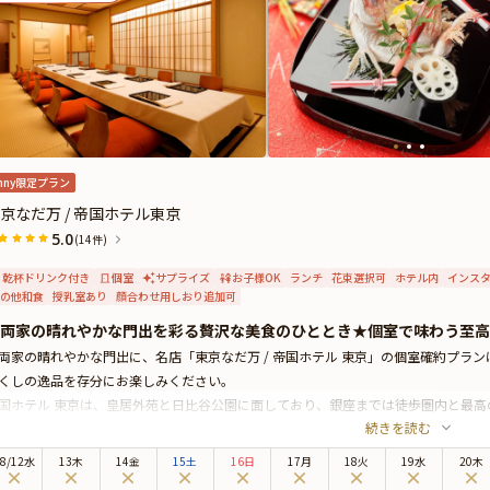
nny限定プラン
京なだ万 / 帝国ホテル東京
5.0
(14件)
乾杯ドリンク付き
個室
サプライズ
お子様OK
ランチ
花束選択可
ホテル内
インス
の他和食
授乳室あり
顔合わせ用しおり追加可
両家の晴れやかな門出を彩る贅沢な美食のひととき★個室で味わう至高
両家の晴れやかな門出に、名店「東京なだ万 / 帝国ホテル 東京」の個室確約プラ
くしの逸品を存分にお楽しみください。
国ホテル 東京は、皇居外苑と日比谷公園に面しており、銀座までは徒歩圏内と最高
続きを読む
する「東京なだ万」では、1890年の開業以来、受け継がれてきた伝統のおもてな
の風情と気品漂う佇まいが心地良い店内は、祝宴に最適。数寄屋風の上質空間は、
8
/
12
水
13木
14金
15土
16日
17月
18火
19水
20木
・森建築事務所による数々の意匠が凝らされています。格調高い個室では、落ち着