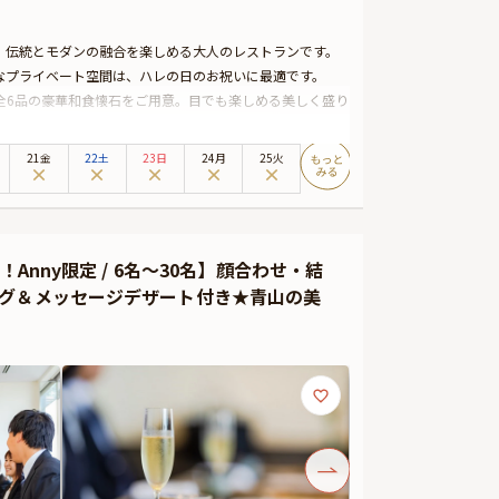
」。伝統とモダンの融合を楽しめる大人のレストランです。
なプライベート空間は、ハレの日のお祝いに最適です。
全6品の豪華和食懐石をご用意。目でも楽しめる美しく盛り
き特製ホールケーキ、さらに記念写真をラベルにしたオリジ
21金
22土
23日
24月
25火
ことは間違いありません。
さい。
可能なメッセージカードなどをお付けすることが出来ま
しますので、サプライズにお役立てください。詳しくは本
nny限定 / 6名～30名】顔合わせ・結
ング＆メッセージデザート付き★青山の美