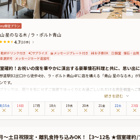
nny限定プラン
山 星のなる木 / ラ・ポルト青山
4.7
(10件)
乾杯ドリンク付き
サプライズ
メッセージプレート付き
お子様OK
個室
懐石・会席
束選択可
メッセージカード追加可
室確約！お祝いの席を華やかに演出する豪華懐石料理と共に、思い出に
参道駅B2出口から徒歩4分、ラ・ポルト青山4Fに店を構える「青山 星のなる木」
ンです。
プランでは、周りを気にせずご両家でゆっくりとお過ごしいただける完全個室へご
続きを読む
うな落ち着いた雰囲気のプライベート空間です。
典のスパークリングワインで祝杯を交わした後は、伝統的な和の心に斬新なアイデ
8
/
15
土
16日
17月
18火
19水
20木
21金
22土
23日
ご堪能ください。
らにはメッセージ付きのデザートまで付いているので、お祝いの気分が最後まで続
華懐石料理と共に上質な空間で思い出に残る素敵なひとときが過ごせること間違い
婚姻届け記帳用のペン・朱肉の貸し出しも行っております。必要な場合はお気軽に
9月〜土日祝限定・離乳食持ち込みOK！【3〜12名 ★個室確
本プランでは、有料オプションで、サプライズにぴったりなギフト・カスタマイズ