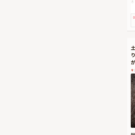
本
特
べ
0
【
ま
し
ご
経
し
醍