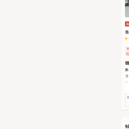
A
青
花
個
表
ラ
本
よ
特
0
を
さ
豪
※
★