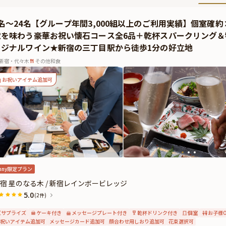
4名〜24名【グループ年間3,000組以上のご利用実績】個室
覚を味わう豪華お祝い懐石コース全6品＋乾杯スパークリング
リジナルワイン★新宿の三丁目駅から徒歩1分の好立地
新宿・代々木
その他和食
お祝いアイテム追加可
nny限定プラン
宿 星のなる木 / 新宿レインボービレッジ
5.0
(2件)
サプライズ
ケーキ付き
メッセージプレート付き
乾杯ドリンク付き
個室
お子様O
祝いアイテム追加可
メッセージカード追加可
顔合わせ用しおり追加可
花束選択可