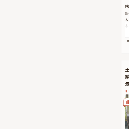
格
新
大
本
付
A
0
ナ
旬
★
す
土
ペ