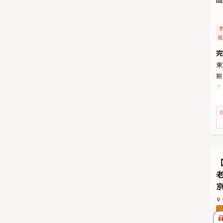
妊
完
東
揃
本
特
べ
0
【
ま
し
ご
経
し
京