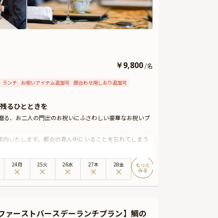
￥
9,800
/
名
ランチ
お祝いアイテム追加可
顔合わせ用しおり追加可
残るひとときを
が贈る、お二人の門出のお祝いにふさわしい豪華なお祝いプ
案内いたします。都会の真ん中にいることを忘れてしまう
アを融合させた「星のなる木」オリジナルの現代日本料理
24月
25火
26水
27木
28金
きます。
ありません。
お申し付けください。
約/ファーストバースデーランチプラン】鯛の
可能なメッセージカードなどをお付けすることが出来ま