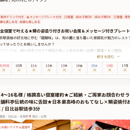
乾杯ドリンク付き
メッセージプレート付き
個室
お子様OK
お子様OK
個室
授
婦も楽しめる
妊婦も楽しめる
全個室で叶える★鯛の姿造り付きお祝い会席＆メッセージ付きプレート
京駅直結の好立地に佇む「醍醐味」は、和の趣と落ち着いた雰囲気が魅力のレスト
ってゆったりとお祝いしませんか？
プランでは、鯛の姿造り付きで縁起の良い人気のお祝い会席＜慶福＞をご提供。
続きを読む
選和牛ロースステーキや鯛の姿造りをはじめ、先付・刺身・煮物・炉端焼きなど、
たコースです。ご家族の晴れやかなひとときを彩るにふさわしい内容となっておりま
8
/
09
日
10月
11火
12水
13木
14金
15土
16日
17月
個室】をご用意いたします。
た、本プランには メッセージ付きプレートや乾杯用スパークリング清酒の特典を
ます。小学生以下のお子様には、お子様御膳のご用意も可能ですので、小さなお子
希望の場合は、直接店舗へお問い合わせ願います。）
【4〜16名様 / 格調高い個室確約★ご結納・ご両家お顔合わせ
験豊富なスタッフが、初めてのお誕生日というかけがえのない瞬間を心を込めてお
老舗料亭伝統の味に舌鼓★日本最高峰のおもてなし×鯛姿焼付お
ます。
 / 日比谷駅徒歩3分
銀座・日比谷・有楽町
懐石・会席
お祝いアイテム追加可