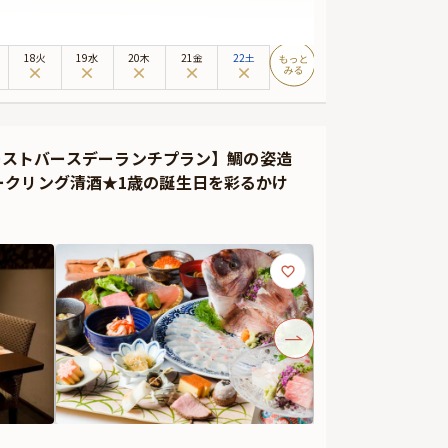
素材の持ち味を活かした職人技が光る逸品を、華やかに並
す。お席は最大12名までご利用いただける洗練された
18火
19水
20木
21金
22土
ご用意。はじめてのお誕生日を笑顔あふれる時間に演出いた
様連れでも安心してお過ごしいただけます。（お子様御膳
ァーストバースデーランチプラン】鯛の姿造
もてなしし、ご家族の大切な記念日を温かくサポートいた
ークリング清酒★1歳の誕生日を彩るかけ