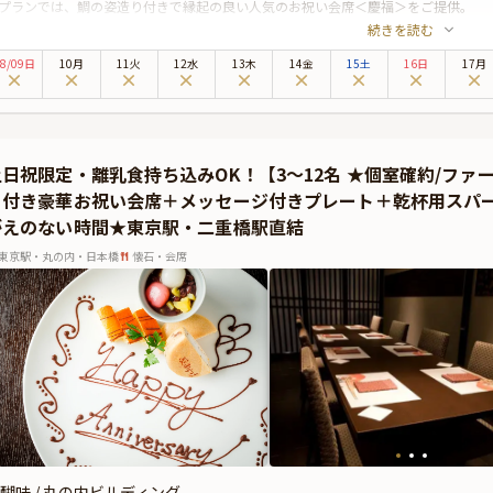
プランでは、鯛の姿造り付きで縁起の良い人気のお祝い会席＜慶福＞をご提供。
続きを読む
選和牛ロースステーキや鯛の姿造りをはじめ、先付・刺身・煮物・炉端焼きなど、
たコースです。ご家族の晴れやかなひとときを彩るにふさわしい内容となっておりま
8
/
09
日
10月
11火
12水
13木
14金
15土
16日
17月
個室】をご用意いたします。
た、本プランには メッセージ付きプレートや乾杯用スパークリング清酒の特典を
ます。小学生以下のお子様には、お子様御膳のご用意も可能ですので、小さなお子
希望の場合は、直接店舗へお問い合わせ願います。）
土日祝限定・離乳食持ち込みOK！【3〜12名 ★個室確約/フ
験豊富なスタッフが、初めてのお誕生日というかけがえのない瞬間を心を込めてお
り付き豪華お祝い会席＋メッセージ付きプレート＋乾杯用スパ
ます。
がえのない時間★東京駅・二重橋駅直結
東京駅・丸の内・日本橋
懐石・会席
醐味 / 丸の内ビルディング