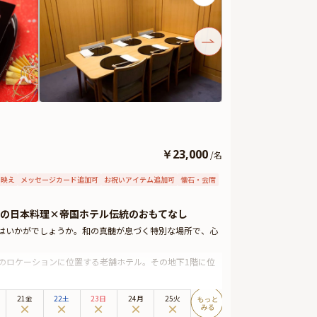
￥
23,000
/
名
タ映え
メッセージカード追加可
お祝いアイテム追加可
懐石・会席
の日本料理×帝国ホテル伝統のおもてなし
ンはいかがでしょうか。和の真髄が息づく特別な場所で、心
のロケーションに位置する老舗ホテル。その地下1階に位
しと共に、贅沢な美食のひとときをお過ごしいただけます。
日本建築界の第一人者、故・村野藤吾先生が創設された村
21金
22土
23日
24月
25火
いた雰囲気の中、自然と会話も弾み、心温まる和やかなお