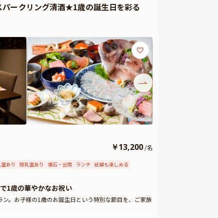
スパークリング清酒★1歳の誕生日を彩る
しますので、サプライズにお役立てください。詳しくは本
￥
13,200
/
名
乳室あり
授乳室あり
懐石・会席
ランチ
妊婦も楽しめる
で1歳の華やかなお祝い
ラン。お子様の1歳のお誕生日という特別な節目を、ご家族