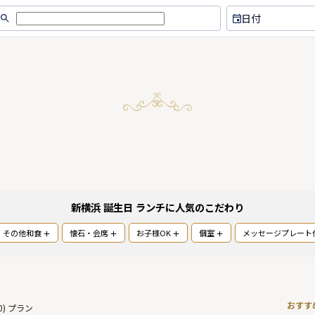
日付
新横浜 誕生日 ランチ
に人気のこだわり
その他和食
懐石・会席
お子様OK
個室
メッセージプレート
おすす
0
) プラン