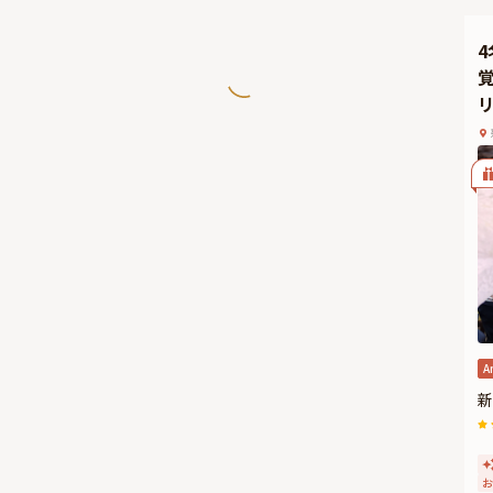
A
新
お