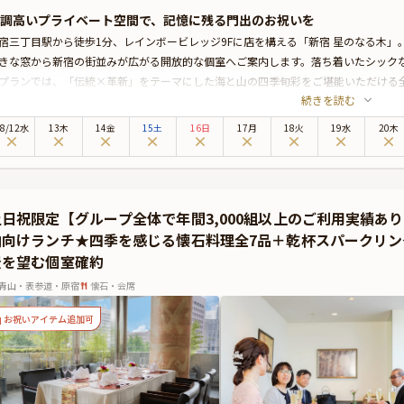
調高いプライベート空間で、記憶に残る門出のお祝いを
宿三丁目駅から徒歩1分、レインボービレッジ9Fに店を構える「新宿 星のなる木
きな窓から新宿の街並みが広がる開放的な個室へご案内します。落ち着いたシック
プランでは、「伝統×革新」をテーマにした海と山の四季旬彩をご堪能いただける
続きを読む
けられたこだわりの逸品をご堪能ください。
nny限定特典として、乾杯スパークリングやお祝いの気持ちを伝えるメッセージ付
8
/
12
水
13木
14金
15土
16日
17月
18火
19水
20木
ルワイン1本をご用意いたします。ご両親へのサプライズ演出に喜んでいただける
の美食に舌鼓を打ちながら、ご両家の親睦を深める贅沢なひとときをお過ごしくだ
本プランでは、有料オプションで、サプライズにぴったりなギフト・カスタマイズ
。メッセージカードは着席時に、ギフトはデザートタイムにご予約主様にお渡し致
日祝限定【グループ全体で年間3,000組以上のご利用実績あり！A
ージ中段の「お祝いアイテム」の欄で、ご選択頂けます。
納向けランチ★四季を感じる懐石料理全7品＋乾杯スパークリ
景を望む個室確約
青山・表参道・原宿
懐石・会席
お祝いアイテム追加可