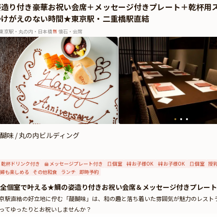
姿造り付き豪華お祝い会席＋メッセージ付きプレート＋乾杯用
。メッセージカードは着席時に、ギフトはデザートタイムにご予約主様にお渡し致
かけがえのない時間★東京駅・二重橋駅直結
ージ中段の「お祝いアイテム」の欄で、ご選択頂けます。
東京駅・丸の内・日本橋
懐石・会席
醐味 / 丸の内ビルディング
乾杯ドリンク付き
メッセージプレート付き
個室
お子様OK
お子様OK
個室
授
婦も楽しめる
その他和食
ランチ
即時予約
全個室で叶える★鯛の姿造り付きお祝い会席＆メッセージ付きプレート
京駅直結の好立地に佇む「醍醐味」は、和の趣と落ち着いた雰囲気が魅力のレスト
ってゆったりとお祝いしませんか？