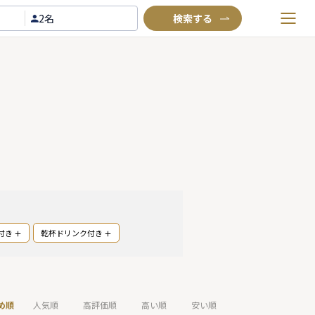
2名
お気に入りプラン
閲覧履歴
TOP
Annyお祝い体験について
Annyお祝いアイテムについて
よくあるご質問
お問い合わせ
付き
乾杯ドリンク付き
め順
人気順
高評価順
高い順
安い順