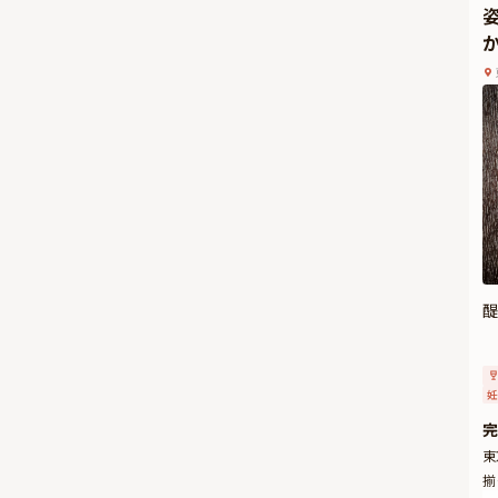
す
ペ
醍
妊
完
東
揃