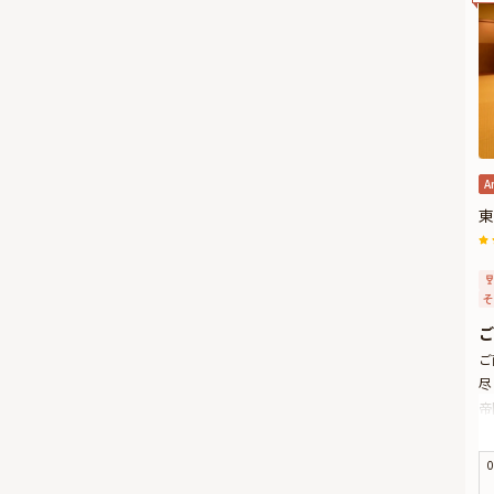
A
東
そ
ご
ご
尽
帝
置
和
0
野