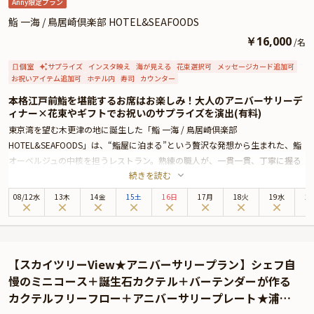
Anny限定プラン
鮨 一海 / 鳥居崎倶楽部 HOTEL&SEAFOODS
￥
16,000
/
名
個室
サプライズ
インスタ映え
海が見える
花束選択可
メッセージカード追加可
お祝いアイテム追加可
ホテル内
寿司
カウンター
本格江戸前鮨を堪能するお席はお楽しみ！大人のアニバーサリーデ
ィナー×花束やギフトでお祝いのサプライズを演出(有料)
東京湾を望む木更津の地に誕生した「鮨 一海 / 鳥居崎倶楽部
HOTEL&SEAFOODS」は、“鮨屋に泊まる”という贅沢な発想から生まれた、鮨
オーベルジュの中核を担うレストラン。熟練の職人が、一貫一貫、丁寧に握る
続きを読む
本格江戸前鮨を味わえると話題の一軒です。
今回ご紹介するのは、大切な記念日や誕生日のお祝いにふさわしい、特別なデ
08
/
12
水
13木
14金
15土
16日
17月
18火
19水
2
ィナープラン。赤酢を絶妙に利かせたこだわりのシャリに、東京湾の地魚や旬
の海鮮を合わせた鮨を中心に、季節の逸品料理を織り交ぜた懐石スタイルでご
提供いたします。
（※献立は季節や仕入れ状況により異なります為、貫数や品数を含め料理長お
【スカイツリーView★アニバーサリープラン】シェフ自
まかせとなります）
慢のミニコース＋誕生石カクテル＋バーテンダーが作る
お席は、完全個室またはカウンター席のいずれかにご案内いたします。どちら
カクテルフリーフロー＋アニバーサリープレート★浦安
のお席でも、それぞれに異なる魅力があり、個室ではプライベートな空間でゆ