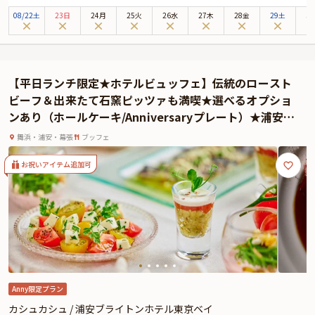
レンチの技法をベースに、厳選された季節の野菜や新鮮なシーフードをふんだ
08
/
22
土
23日
24月
25火
26水
27木
28金
29土
3
んに使い、目にも舌にも嬉しいビュッフェスタイルでお届けします。
口コミで高い評価を得る、伝統のローストビーフはぜひ味わっていただきたい
逸品。低温でじっくり火を入れた肉は驚くほどやわらかく、口にした瞬間に広
がる旨みと甘みが、記念日のテーブルを贅沢に彩ります。
【平日ランチ限定★ホテルビュッフェ】伝統のロースト
本プランでは、土日祝限定のディナービュッフェに、ホールケーキや
ビーフ＆出来たて石窯ピッツァも満喫★選べるオプショ
Anniversaryプレートのオプションを添えて、お祝いのひとときをより華やか
ンあり（ホールケーキ/Anniversaryプレート）★浦安ブ
に。シェフパティシエが手がける季節のスイーツや、石窯で焼き上げるピッツ
ライトンホテル東京ベイ内オールでいダイニングでアニ
ァ、ライブ感あふれる鉄板料理もまた、心に残るサプライズです。
舞浜・浦安・幕張
ブッフェ
バーサリーをお祝い★
温かなおもてなしと美食に包まれて、ふたりの歩みにそっと寄り添う、上質な
記念日をお楽しみください。
お祝いアイテム追加可
Anny限定プラン
カシュカシュ / 浦安ブライトンホテル東京ベイ