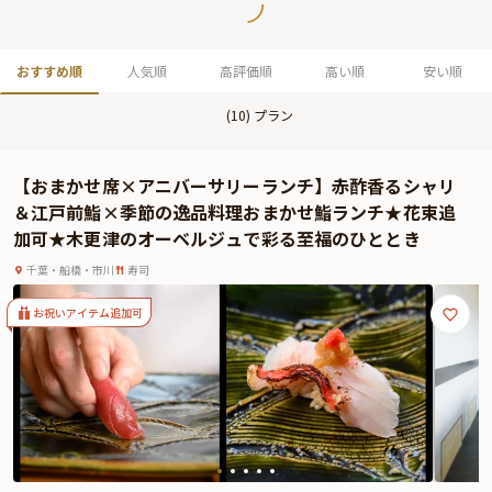
おすすめ順
人気順
高評価順
高い順
安い順
(
10
) プラン
【おまかせ席×アニバーサリーランチ】赤酢香るシャリ
＆江戸前鮨×季節の逸品料理おまかせ鮨ランチ★花束追
加可★木更津のオーベルジュで彩る至福のひととき
千葉・船橋・市川
寿司
お祝いアイテム追加可