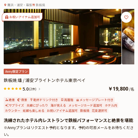
ベイ最上階★ホテル内レストランで過ごす至福のアニバ
わり、記念日にふさわしい充実の内容。乾杯にはスパークリングワインを含む
舞浜・浦安・幕張
鉄板焼
ーサリー★
フリーフローが用意され、華やかな時間をより一層引き立てます。食後にはメ
ッセージ付きプレートも登場し、想いを伝えるサプライズ演出も叶います。
お祝いアイテム追加可
景色・料理・おもてなしが調和する「海辺の食堂 玉かがり」で、忘れられない
アニバーサリーをお過ごしください。
★さらに本プランでは、有料オプションで、アニバーサリーにぴったりな花
束・ギフト・カスタマイズ可能なメッセージカードなどをお付けすることが出
来ます。詳しくは本ページ中段の「ワンモアサプライズ」の欄をご覧くださ
い。
Anny限定プラン
鉄板焼 燔 / 浦安ブライトンホテル東京ベイ
￥
19,800
5.0
/
名
(2件)
絶景
夜景
乾杯ドリンク付き
高層階
メッセージプレート付き
サプライズ
夫婦にぴったり
海が見える
メッセージカード追加可
ホテル内
カウンター
妊婦も楽しめる
お祝いアイテム追加可
鉄板焼
花束選択可
洗練されたホテル内レストランで鉄板パフォーマンスと絶景を堪能
※Annyプランはリクエスト予約となります。予約の可否メールをお待ちくださ
い。