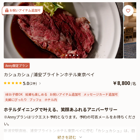
アニバーサリーをお祝い★
な瞬間をさらに引き立てます。
大切な方との特別な時間を、この美しい空間でお祝いするのはいかがでしょう
お祝いアイテム追加可
か。
Anny限定プラン
カシュカシュ / 浦安ブライトンホテル東京ベイ
￥
8,800
5.0
/
名
(2件)
お子様OK
妊婦も楽しめる
お祝いアイテム追加可
メッセージカード追加可
夫婦にぴったり
ブッフェ
ホテル内
ホテルダイニングで叶える、笑顔あふれるアニバーサリー
※Annyプランはリクエスト予約となります。予約の可否メールをお待ちくださ
い。
新浦安駅直結、浦安ブライトンホテル東京ベイに佇む「カシュカシュ」は、日
続きを読む
常の延長にある特別を演出してくれるオールデイダイニング。イタリアンやフ