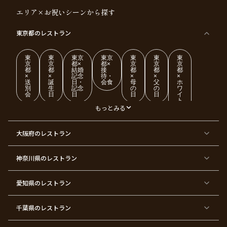
エリア×お祝いシーンから探す
東京都
のレストラン
東
東
東京
東京
東
東
東
京
京
都×
都×
京
京
京
都
都
結婚
接
都
都
都
×
×
記念
待・
×
×
×
送
誕
日・
会食
母
父
ホ
別
生
記念
の
の
ワ
会
日
日
日
日
イ
ト
デ
もっとみる
ー
東
東
東
東
東
東
東
東
大阪府
のレストラン
京
京
京
京
京
京
京
京
都
都
都
都
都
都
都
都
×
×
×
×
×
×
×
×
ク
金
銀
プ
女
米
古
還
神奈川県
のレストラン
リ
婚
婚
ロ
子
寿
希
暦
ス
式
式
ポ
会
マ
ー
ス
ズ
愛知県
のレストラン
東
東
東
東
東
東
東
東
京
京
京
京
京
京
京
京
千葉県
都
のレストラン
都
都
都
都
都
都
都
×
×
×
×
×
×
×
×
バ
七
婚
成
ク
内
退
卒
レ
五
約
人
リ
定
職
業