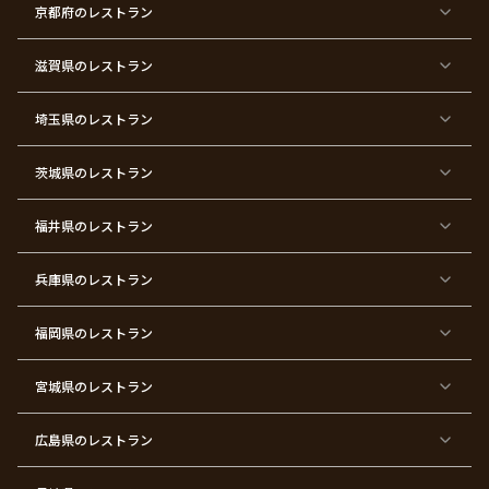
ン
三
式
ス
祝
式
京都府
のレストラン
タ
マ
い
イ
ス
ン
パ
ー
滋賀県
のレストラン
テ
ィ
ー
埼玉県
のレストラン
東
東
東
東
東
東
東
東
京
京
京
京
京
京
京
京
都
都
都
都
都
都
都
都
茨城県
のレストラン
×
×
×
×
×
×
×
×
サ
忘
結
入
長
ハ
ハ
入
プ
年
婚
学
寿
ー
ロ
園
ラ
会
式
式
フ
ウ
式
福井県
のレストラン
イ
二
バ
ィ
ズ
次
ー
ン
パ
会
ス
パ
ー
デ
ー
兵庫県
のレストラン
テ
ー
テ
ィ
ィ
ー
ー
福岡県
のレストラン
東
東
東
東
東
東京
東
東
京
京
京
京
京
都×
京
京
都
都
都
都
都
顔合
都
都
宮城県
×
のレストラン
×
×
×
×
わ
×
×
ベ
フ
結
お
お
せ・
ウ
デ
ビ
ァ
婚
食
宮
結納
ェ
ー
ー
ー
祝
い
参
デ
ト
シ
ス
い
初
り
ィ
広島県
のレストラン
ャ
ト
パ
め
ン
ワ
バ
ー
グ
ー
ー
テ
パ