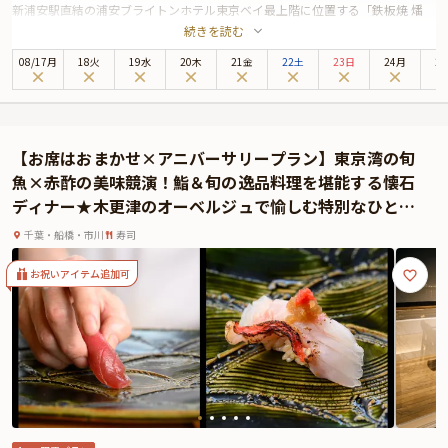
新浦安駅直結の浦安ブライトンホテル東京ベイ最上階に位置する「鉄板焼 燔
続きを読む
（ひもろぎ）」。眼下に広がる東京ベイの絶景を楽しみながら、贅沢な鉄板焼
きのひとときを過ごせるレストランです。
08
/
17
月
18火
19水
20木
21金
22土
23日
24月
2
お祝いの特別な日にふさわしい平日限定のディナーコース『満月』では、料理
長が厳選した銘牛や新鮮な魚介、旬の野菜を使用した全8品のお食事をご提
供。目の前で繰り広げられるダイナミックな鉄板パフォーマンスは、食材の香
りや音とともに五感を刺激し、忘れられない食体験を約束します。
【お席はおまかせ×アニバーサリープラン】東京湾の旬
また、ご案内するカウンター席からは広がる東京ベイの夜景を楽しみながら、
魚×赤酢の美味競演！鮨＆旬の逸品料理を堪能する懐石
贅沢なひとときをお過ごしいただけます。お二人の記念日を祝う乾杯シャンパ
ディナー★木更津のオーベルジュで愉しむ特別なひとと
ンや特製アニバーサリープレートもご用意され、写真映えするデザインが特別
き
な瞬間をさらに引き立てます。
千葉・船橋・市川
寿司
大切な方との特別な時間を、この美しい空間でお祝いするのはいかがでしょう
か。
お祝いアイテム追加可