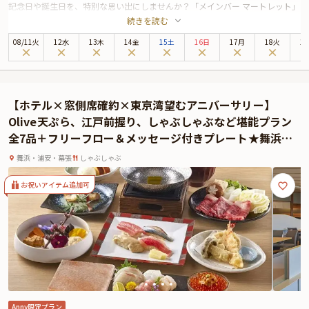
記念日や誕生日を、特別な思い出にしませんか？「メインバー マートレット」
続きを読む
は、浦安ブライトンホテル東京ベイの最上階に佇むオーセンティックバーで
す。眼下に広がる煌めく夜景を眺めながら、洗練されたカクテルとこだわりの
08
/
11
火
12水
13木
14金
15土
16日
17月
18火
1
料理を堪能できる、上質な大人の空間。特別な夜にふさわしい、贅沢なひとと
きをお過ごしください。
本プランでは、シェフが心を込めて仕立てる全5品のプチコース料理をご用
意。華やかなオードブルに始まり、こだわりのメインディッシュ、甘美なデザ
【ホテル×窓側席確約×東京湾望むアニバーサリー】
ートまで、どの一皿も記念日にふさわしい逸品です。さらに、バーテンダーが
Olive天ぷら、江戸前握り、しゃぶしゃぶなど堪能プラン
丹精込めて作るカクテルのフリーフローが、特別な夜をより優雅に演出しま
全7品＋フリーフロー＆メッセージ付きプレート★舞浜ベ
す。
イビュー
食後には、サプライズ演出としてアニバーサリープレートをご提供。ご希望の
舞浜・浦安・幕張
しゃぶしゃぶ
メッセージを添えて、感謝や愛を形にすることができます。
お祝いアイテム追加可
なお、お席は夜景を望むカウンター席またはテーブル席をご用意。
新浦安駅直結という利便性と、都会の喧騒を忘れさせるラグジュアリーな空間
が魅力の「メインバー マートレット」。大切な方と過ごす記念日が、忘れられ
ない思い出になるよう、心を込めておもてなしいたします。ぜひ、特別な一夜
をお楽しみください。
Anny限定プラン