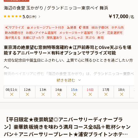
海辺の食堂 玉かがり / グランドニッコー東京ベイ 舞浜
￥
17,000
5.0
/
名
(1件)
サプライズ
メッセージプレート付き
絶景
夜景
お子様OK
ホテル内
飲み放題付き
お祝いアイテム追加可
メッセージカード追加可
ランチ
花束選択可
海が見える
夫婦にぴったり
授乳室あり
しゃぶしゃぶ
天ぷら
寿司
東京湾の絶景望む窓側特等席確約★江戸前寿司とOlive天ぷらを堪
能するアニバーサリー×有料オプションでサプライズ可能
大切な記念日や誕生日にふさわしい、上質で心に残るひとときを過ごしたい方
へ。
舞浜のベイエリアに佇む「海辺の食堂 玉かがり」は、グランドニッコー東京ベ
続きを読む
イ 舞浜のメインロビーに店を構える名店です。非日常へと自然に誘われるロケ
ーションも魅力のひとつ。
08
/
11
火
12水
13木
14金
15土
16日
17月
18火
1
お祝いの席にご用意されるのは、窓側ソファー席確約のアニバーサリーコース
全7品。大きな窓の向こうに広がる東京湾の穏やかな景色が、特別な一日をや
さしく祝福します。
料理長が豊洲市場で目利きした本マグロや旬魚・江戸前握りは、赤酢の寿司飯
【平日限定★夜景眺望◎アニバーサリーディナープラ
とともに職人技が光る逸品。さらに、オリーブオイル100％で揚げる天ぷらは
ン】豪華鉄板焼きを味わう満月コース全8品＋乾杯シャン
軽やかな口当たりと香りの良さが印象的です。
パン＋アニバーサリープレート★浦安ブライトンホテル
コースには、特選国産牛を味わうしゃぶしゃぶや、その日のおすすめ料理も加