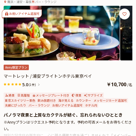
ブライトンホテル東京ベイ最上階のバーで過ごす洗練さ
ったりと、カウンター席では職人の技を間近で楽しみながら、臨場感あふれる
舞浜・浦安・幕張
バー・ラウンジ
れた大人のアニバーサリー
ひとときをお過ごしいただけます。なお、個室の事前確約をご利用の場合に
は、別途 個室指定料を頂戴しておりますので、あらかじめご了承ください。
お祝いアイテム追加可
料理長のおまかせで構成されるコースは、食材の魅力を最大限に引き出し、流
れるように美味が展開していきます。お祝いの席にふさわしい華やかさととも
に、心に残る味わいをご堪能ください。
また、追加料金にて花束のご用意も可能です。サプライズ演出や感謝の気持ち
を伝える贈り物として、心に残るワンシーンを演出します。心を尽くしたおも
てなしと共に、忘れられないディナータイムをお楽しみください。
さらに本プランでは、有料オプションでアニバーサリーにぴったりなギフト・
カスタマイズ可能なメッセージカードなどを付けられます。メッセージカード
Anny限定プラン
は着席時に、ギフトはデザートタイムにご予約主様にお渡しいたしますので、
マートレット / 浦安ブライトンホテル東京ベイ
サプライズにお役立てください。詳しくは、本ページ中段の「お祝いアイテ
￥
10,700
5.0
/
名
(1件)
ム」の欄でお選び頂けます。
絶景
高層階
メッセージプレート付き
夜景
サプライズ
東京スカイツリー景色
飲み放題付き
海が見える
カウンター
メッセージカード追加可
夫婦にぴったり
バー・ラウンジ
お祝いアイテム追加可
ホテル内
パノラマ夜景と上質なカクテルが紡ぐ、忘れられないひととき
※Annyプランはリクエスト予約となります。予約の可否メールをお待ちくださ
い。
特別な記念日や誕生日に、心に残る優雅な夜を過ごしませんか？「メインバー