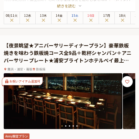
続きを読む
マートレット」は、浦安ブライトンホテル東京ベイの最上階に位置するオーセ
ンティックバー。眼下には煌めくパノラマ夜景が広がり、洗練されたカクテル
08
/
11
火
12水
13木
14金
15土
16日
17月
18火
1
や美食とともに、大人のための贅沢なひとときを提供します。
本プランでは、シェフこだわりの全5品のプチコース料理をご用意。彩り豊か
なオードブルから始まり、メインディッシュ、そして甘美なデザートまで、一
皿ごとに繊細な技と美味しさが詰め込まれています。さらに、お食事とともに
【夜景眺望★アニバーサリーディナープラン】豪華鉄板
楽しめるフリーフローでは、上質なシャンパンやバーテンダーが丁寧に仕上げ
焼きを味わう鉄板焼コース全9品＋乾杯シャンパン＋アニ
るカクテルを心ゆくまで堪能できます。
バーサリープレート★浦安ブライトンホテルベイ最上階
また、特別なサプライズとして、アニバーサリープレートをご提供。ご希望の
★ホテル内レストランで過ごす至福のアニバーサリー★
メッセージを添えられるので、大切な人への感謝や想いを特別な形で伝えるこ
舞浜・浦安・幕張
鉄板焼
とができます。さらに、ご予約月の誕生石をイメージしたカクテルを1名様に
つき1杯プレゼント。華やかな彩りと味わいが、記念日のムードをさらに高め
お祝いアイテム追加可
てくれることでしょう。
なお、お席は夜景を望むカウンター席またはテーブル席をご用意。
新浦安駅直結の便利なロケーションにありながら、都会の喧騒を忘れさせるラ
グジュアリーな空間で、忘れられないアニバーサリーをお過ごしください。心
を込めたおもてなしとともに、特別な夜を演出いたします。
Anny限定プラン