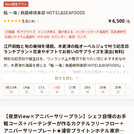
Anny限定プラン
鮨 一海 / 鳥居崎倶楽部 HOTEL&SEAFOODS
￥
6,500
5.0
/
名
(1件)
個室
サプライズ
インスタ映え
海が見える
メッセージカード追加可
花束選択可
お祝いアイテム追加可
ホテル内
カウンター
寿司
ランチ
江戸前鮨と旬の美味を堪能、木更津の鮨オーベルジュで叶う記念日
ランチプラン×花束やギフトでお祝いのサプライズを演出(有料)
特別な記念日や誕生日を、ワンランク上の贅沢で彩りたい方におすすめなの
が、木更津の海風を感じる「鮨 一海 / 鳥居崎倶楽部 HOTEL&SEAFOODS」。
2022年に誕生したこの鮨レストランは、「鮨屋に泊まる鮨オーベルジュ」とい
続きを読む
うユニークなコンセプトのもと、洗練された空間と確かな職人技で訪れる人々
を魅了します。
08
/
13
木
14金
15土
16日
17月
18火
19水
20木
2
赤酢を効かせた独自のシャリで握る鮨は、東京湾で獲れた新鮮な地魚を中心
に、旬の美味しさを最大限に引き出した逸品ばかり。「おまかせ鮨ランチ」
は、鮨と旬の逸品料理からなる構成で、コーススタイルでご提供。最後まで飽
きることなく堪能できます。
【夜景View×アニバーサリープラン】シェフ自慢のお手
お席はカウンター席または個室の中から、当日のお楽しみとして人数やシーン
軽コース＋バーテンダーが作るカクテルフリーフロー＋
に合わせた最適なお席へご案内。(※個室の事前確約をご利用の場合は、別途
アニバーサリープレート★浦安ブライトンホテル東京ベ
個室指定料を頂戴しております。)プライベート感あふれる空間は、大切な方と