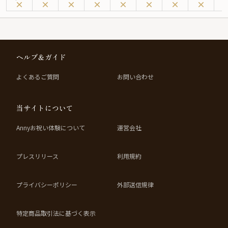
本プランでは、土日祝限定・月替わりの昼会席「京遊膳」をご用意。豊洲から
仕入れる旬の食材をふんだんに使用し、お造りや煮物、揚げ物など四季の恵み
を繊細に表現した全7皿をお楽しみいただけます。料理長の匠の技が光る一皿
一皿は、味わいはもちろん、器や盛り付けの美しさでも心を満たし、日本料理
ならではの奥深い魅力を五感で堪能できます。
ヘルプ＆ガイド
さらに、主役のデザートへのメッセージ入りチョコプレートや記念撮影の特典
が、特別な日の思い出をより印象的に演出。ホテルオークラならではのきめ細
よくあるご質問
お問い合わせ
やかなおもてなしとともに、大切な方とのひとときを優雅に彩ります。心に残
る和のアニバーサリーランチを、ぜひご体験ください。
★本プランでは、有料オプションで、アニバーサリーにぴったりな花束・ギフ
当サイトについて
ト・カスタマイズ可能なメッセージカードなどをお付けすることが出来ます。
メッセージカードは着席時に、花束やギフトはデザートタイムにご予約主様に
Annyお祝い体験について
運営会社
お渡し致しますので、サプライズにお役立てください。
プレスリリース
利用規約
プライバシーポリシー
外部送信規律
特定商品取引法に基づく表示