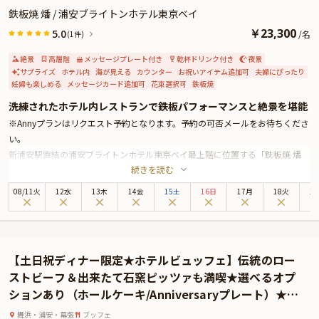
鉄板焼 燔 / 浦安ブライトンホテル東京ベイ
￥
23,300
5.0
/
名
(1件)
絶景
高層階
メッセージプレート付き
乾杯ドリンク付き
夜景
サプライズ
ホテル内
海が見える
カウンター
お祝いアイテム追加可
夫婦にぴったり
妊婦も楽しめる
メッセージカード追加可
花束選択可
鉄板焼
洗練されたホテル内レストランで鉄板パフォーマンスと絶景を堪能
※Annyプランはリクエスト予約となります。予約の可否メールをお待ちくださ
い。
新浦安駅直結の浦安ブライトンホテル東京ベイ最上階に位置する「鉄板焼 燔
続きを読む
（ひもろぎ）」。眼下に広がる東京ベイの絶景を楽しみながら、贅沢な鉄板焼
きのひとときを過ごせるレストランです。
08
/
11
火
12水
13木
14金
15土
16日
17月
18火
1
お祝いの特別な日にふさわしいディナーコース『鉄板焼コース』では、料理長
が厳選した銘牛や新鮮な魚介、旬の野菜を使用した全8品のお食事をご提供。
開業時より不動の人気を誇る、特選和牛と魚介を堪能いただける贅沢コースで
す。目の前で繰り広げられるダイナミックな鉄板パフォーマンスは、食材の香
【土日祝ディナー限定★ホテルビュッフェ】伝統のロー
りや音とともに五感を刺激し、忘れられない食体験を約束します。
ストビーフ＆出来たて石窯ピッツァも満喫★選べるオプ
また、ご案内するカウンター席からは広がる東京ベイの夜景を楽しみながら、
ションあり（ホールケーキ/Anniversaryプレート）★浦
贅沢なひとときをお過ごしいただけます。お二人の記念日を祝う乾杯シャンパ
安ブライトンホテル東京ベイ内オールでいダイニングで
ンや特製アニバーサリープレートもご用意され、写真映えするデザインが特別
舞浜・浦安・幕張
ブッフェ