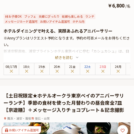
￥
6,800
/
名
お子様OK
ブッフェ
夫婦にぴったり
妊婦も楽しめる
ランチ
メッセージカード追加可
お祝いアイテム追加可
ホテル内
ホテルダイニングで叶える、笑顔あふれるアニバーサリー
※Annyプランはリクエスト予約となります。予約の可否メールをお待ちくださ
い。
新浦安駅直結、浦安ブライトンホテル東京ベイに佇む「カシュカシュ」は、日
続きを読む
常の延長にある特別を演出してくれるオールデイダイニング。イタリアンやフ
レンチの技法をベースに、厳選された季節の野菜や新鮮なシーフードをふんだ
08
/
17
月
18火
19水
20木
21金
22土
23日
24月
2
んに使い、目にも舌にも嬉しいビュッフェスタイルでお届けします。
口コミで高い評価を得る、伝統のローストビーフはぜひ味わっていただきたい
逸品。低温でじっくり火を入れた肉は驚くほどやわらかく、口にした瞬間に広
がる旨みと甘みが、記念日のテーブルを贅沢に彩ります。
【土日祝限定★ホテルオークラ東京ベイのアニバーサリ
本プランでは、平日限定のランチビュッフェに、ホールケーキやAnniversaryプ
ーランチ】季節の食材を使った月替わりの昼会席全7皿
レートのオプションを添えて、お祝いのひとときをより華やかに。シェフパテ
【京遊膳】＋メッセージ入りチョコプレート＆記念撮影
ィシエが手がける季節のスイーツや、石窯で焼き上げるピッツァ、ライブ感あ
ふれる鉄板料理もまた、心に残るサプライズです。
舞浜・浦安・幕張
懐石・会席
温かなおもてなしと美食に包まれて、ふたりの歩みにそっと寄り添う、上質な
記念日をお楽しみください。
お祝いアイテム追加可