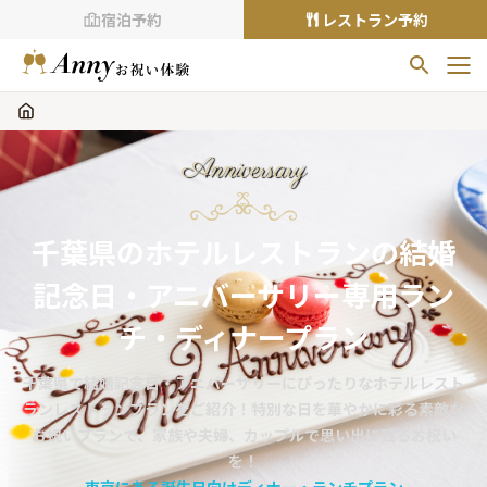
宿泊予約
レストラン予約
お気に入りプラン
お気に入りの登録がありません
Anniversary
プランの
をクリックすることで
お気に入りに追加できます。
千葉県のホテルレストランの結婚
閲覧履歴
記念日・アニバーサリー専用ラン
閲覧履歴はありません
過去に見たお店が最大10件まで表示されます。
チ・ディナープラン
10件を超えると、古いものから順に削除されます。
千葉県で結婚記念日・アニバーサリーにぴったりなホテルレスト
TOP
ランレストランプランをご紹介！特別な日を華やかに彩る素敵な
Annyお祝い体験について
お祝いプランで、家族や夫婦、カップルで思い出に残るお祝い
を！
Annyお祝いアイテムについて