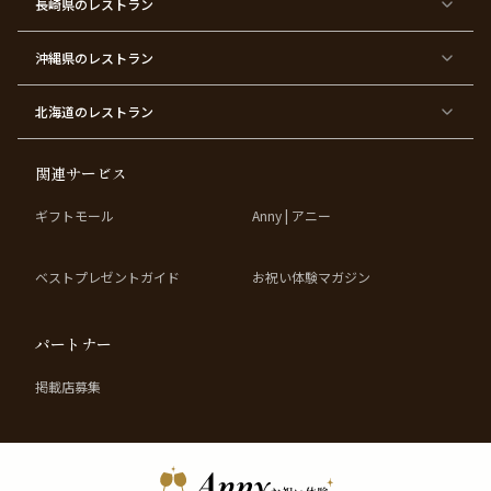
ス
ィ
ー
長崎県
のレストラン
デ
ー
テ
ー
ィ
ー
沖縄県
のレストラン
東
東
東
東
京
京
京
京
都
都
都
都
北海道
のレストラン
×
×
×
×
お
大
歓
同
子
人
迎
窓
様
数
会
会
の
の
関連サービス
お
お
誕
祝
生
い
ギフトモール
Anny | アニー
日
ベストプレゼントガイド
お祝い体験マガジン
パートナー
掲載店募集