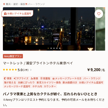
イ最上階のバーで過ごす洗練された大人のアニバーサリ
の記念日や誕生日という特別なひとときを、より一層華やかに彩ってくれるこ
舞浜・浦安・幕張
バー・ラウンジ
ー
とでしょう。完全予約制のため、落ち着いた雰囲気のなかでゆったりとお食事
が楽しめるのも魅力です。
お祝いアイテム追加可
また、追加料金にて花束のご用意も可能です。サプライズ演出や感謝の気持ち
を伝える贈り物として、心に残るワンシーンを演出します。心を尽くしたおも
てなしと共に、忘れられないひとときをお楽しみください。
さらに本プランでは、有料オプションでアニバーサリーにぴったりなギフト・
カスタマイズ可能なメッセージカードなどを付けられます。メッセージカード
は着席時に、ギフトはデザートタイムにご予約主様にお渡しいたしますので、
サプライズにお役立てください。詳しくは、本ページ中段の「お祝いアイテ
ム」の欄でお選び頂けます。
Anny限定プラン
マートレット / 浦安ブライトンホテル東京ベイ
￥
9,200
5.0
/
名
(1件)
夜景
サプライズ
絶景
高層階
メッセージプレート付き
バー・ラウンジ
海が見える
夫婦にぴったり
東京スカイツリー景色
飲み放題付き
お祝いアイテム追加可
メッセージカード追加可
ホテル内
カウンター
パノラマ夜景と上質なカクテルが紡ぐ、忘れられないひととき
※Annyプランはリクエスト予約となります。予約の可否メールをお待ちくださ
い。