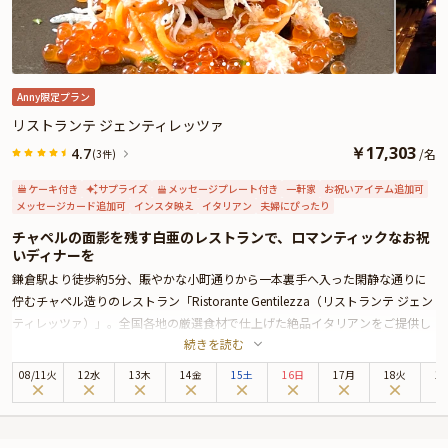
着席時に、花束やギフトはデザートタイム後のアニバーサリープレート提供時
にご予約主様にお渡しいたしますので、サプライズにお役立てください。詳し
くは、本ページ中段の「お祝いアイテム」の欄でお選び頂けます。
Anny限定プラン
リストランテ ジェンティレッツァ
￥
17,303
4.7
/
名
(3件)
ケーキ付き
サプライズ
メッセージプレート付き
一軒家
お祝いアイテム追加可
メッセージカード追加可
インスタ映え
イタリアン
夫婦にぴったり
チャペルの面影を残す白亜のレストランで、ロマンティックなお祝
いディナーを
鎌倉駅より徒歩約5分、賑やかな小町通りから一本裏手へ入った閑静な通りに
佇むチャペル造りのレストラン「Ristorante Gentilezza（リストランテ ジェン
ティレッツァ）」。全国各地の厳選食材で仕上げた絶品イタリアンをご提供し
続きを読む
ております。
本プランでご用意するのは、蟹・あわび・厳選和牛などの贅沢食材を使用した
08
/
11
火
12水
13木
14金
15土
16日
17月
18火
1
豪華ディナーコース。グラタン・スパゲッティ・ステーキなどこだわりの一皿
一皿をお楽しみいただける、Annyお祝い体験オリジナルコースとなっておりま
す。