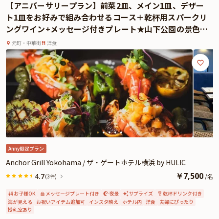
【アニバーサリープラン】前菜2皿、メイン1皿、デザー
の壮大な景色が、あなたと大切な人の記念日をより一層特別なものにしてくれ
ト1皿をお好みで組み合わせるコース＋乾杯用スパークリ
ます。料理は、地元・鎌倉野菜や相模湾で獲れる新鮮な魚介をふんだんに使っ
ングワイン+メッセージ付きプレート★山下公園の景色と
た創作フレンチ。シェフが手掛ける全8品のコース料理は、素材本来の味を最
共に祝うロマンティックな記念日
大限に引き出した一皿一皿が、まるでアートのように美しく、心に残る味わい
元町・中華街
洋食
です。
このアニバーサリーコースでは、乾杯用のスパークリングワインが提供され、
メッセージ付きのアニバーサリープレートでお祝いの気持ちを表現できます。
大切な人との記念日を、心に残る素晴らしい時間として刻みたいあなたにぴっ
たりのプランです。細部まで気配りが行き届いたサービスとともに、至福のひ
とときをお過ごしください。
さらに本プランでは、有料オプションでアニバーサリーにぴったりな花束・ギ
フト・カスタマイズ可能なメッセージカードなどを付けられます。メッセージ
カードは着席時に、花束やギフトはデザートタイム後のアニバーサリープレー
ト提供時にご予約主様にお渡しいたしますので、サプライズにお役立てくださ
Anny限定プラン
い。詳しくは、本ページ中段の「お祝いアイテム」の欄でお選び頂けます。
Anchor Grill Yokohama / ザ・ゲートホテル横浜 by HULIC
￥
7,500
4.7
/
名
(3件)
お子様OK
メッセージプレート付き
夜景
サプライズ
乾杯ドリンク付き
海が見える
お祝いアイテム追加可
インスタ映え
ホテル内
洋食
夫婦にぴったり
授乳室あり