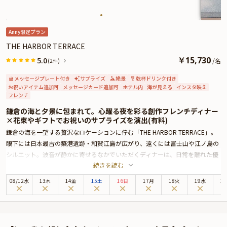
Anny限定プラン
THE HARBOR TERRACE
￥
15,730
5.0
/
名
(2件)
メッセージプレート付き
サプライズ
絶景
乾杯ドリンク付き
お祝いアイテム追加可
メッセージカード追加可
ホテル内
海が見える
インスタ映え
フレンチ
鎌倉の海と夕景に包まれて。心躍る夜を彩る創作フレンチディナー
×花束やギフトでお祝いのサプライズを演出(有料)
鎌倉の海を一望する贅沢なロケーションに佇む「THE HARBOR TERRACE」。
眼下には日本最古の築港遺跡・和賀江島が広がり、遠くには富士山や江ノ島の
シルエット。波音が静かに寄せるなかでいただくディナーは、日常を離れた優
続きを読む
雅な時間を約束してくれます。
全席オーシャンビューのテーブル席で楽しむのは、地元の食材をふんだんに使
08
/
12
水
13木
14金
15土
16日
17月
18火
19水
2
用した全8品の創作フレンチコース。相模湾の新鮮な海の幸と、鎌倉の豊かな
大地が育んだ野菜を主役に、素材そのものの魅力を引き出した一皿一皿が、記
念日を彩るにふさわしい美味しさでテーブルを飾ります。
コースの始まりには、夕景を背景に乾杯スパークリングを。タイミングが合え