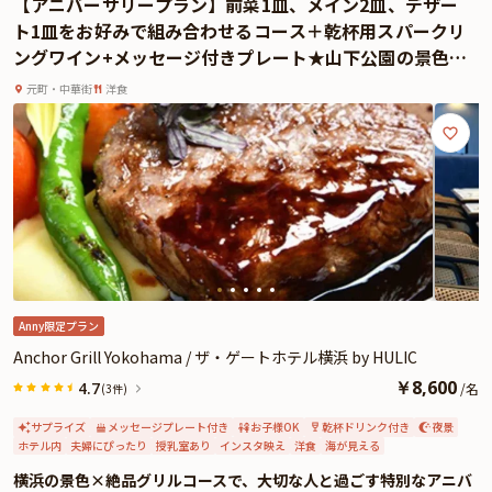
【アニバーサリープラン】前菜1皿、メイン2皿、デザー
引き出した魚料理と肉料理のWメインを中心に、グリルの技が光る一皿一皿
ト1皿をお好みで組み合わせるコース＋乾杯用スパークリ
を、ソースや付け合わせでお好みに合わせてお楽しみいただけます。
ングワイン+メッセージ付きプレート★山下公園の景色と
また、ディナーの締めくくりには、想いを込めたメッセージ付きのデザートプ
共に祝うロマンティックな記念日
レートをご用意。記念日を共に祝うその一瞬に、さりげなく心を伝える演出を
元町・中華街
洋食
添えます。専属ソムリエが厳選したワインも豊富に揃っており、特別な夜をさ
らに格調高く演出してくれることでしょう。
開放感あふれる空間、五感を満たすグリル料理、そして横浜の夜景に包まれな
がら、大切な人と過ごす特別なアニバーサリー。日常から解き放たれた至福の
時間が、ここにはあります。
Anny限定プラン
Anchor Grill Yokohama / ザ・ゲートホテル横浜 by HULIC
￥
8,600
4.7
/
名
(3件)
サプライズ
メッセージプレート付き
お子様OK
乾杯ドリンク付き
夜景
ホテル内
夫婦にぴったり
授乳室あり
インスタ映え
洋食
海が見える
横浜の景色×絶品グリルコースで、大切な人と過ごす特別なアニバ