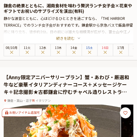
鎌倉の絶景とともに、湘南食材を味わう贅沢ランチ女子会×花束や
ギフトでお祝いのサプライズを演出(有料)
静かな波音とともに、心ほどけるひとときを過ごすなら、「THE HARBOR
TERRACE」でのランチ女子会がおすすめです。鎌倉駅から京急バスで飯島停留
所に降り立ち、徒歩約3分。目の前には雄大な相模湾が広がり、富士山や江ノ
続きを読む
島を望む絶好のロケーションが迎えてくれます。
全席オーシャンビューの店内は、春から秋にかけては窓を開放し、潮風を感じ
08
/
10
月
11火
12水
13木
14金
15土
16日
17月
1
ながらの開放的なランチタイムを、冬には澄み渡る空気の中でより一層美しい
海の景色をお楽しみいただけます。テーブル席からも絶景を眺められるので、
気の置けない友人たちとゆったり語らいながら過ごす女子会にぴったりです。
コースは、鎌倉野菜や相模湾の魚介といった地元の旬食材をふんだんに使っ
【Anny限定アニバーサリープラン】蟹・あわび・厳選和
た、季節を感じる創作フレンチ全6品。見た目も華やかなひと皿ひと皿は、シ
牛など豪華イタリアンディナーコース＋メッセージケー
ェフが素材の持ち味を丁寧に引き出した逸品ばかり。乾杯にはドリンクが一杯
キ＋記念撮影★古都鎌倉に佇むチャペル造りレストラン
付き、スタートから気分を盛り上げてくれます。
★
デザート後には、メッセージ入りのアニバーサリープレートをご用意。感謝や
鎌倉・葉山・逗子
イタリアン
お祝いの気持ちを伝える、心温まる演出です。美しい景色と美食に包まれなが
ら、笑顔あふれるひとときをお過ごしください。非日常のロケーションで叶
お祝いアイテム追加可
う、記憶に残るご褒美ランチがここにあります。
さらに本プランでは、有料オプションで女子会にぴったりな花束・ギフト・カ
スタマイズ可能なメッセージカードなどを付けられます。メッセージカードは