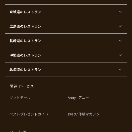
東
東
東
東
東
東京
東
東
京
京
京
京
京
都×
京
京
都
都
都
都
都
顔合
都
都
宮城県
×
のレストラン
×
×
×
×
わ
×
×
ベ
フ
結
お
お
せ・
ウ
デ
ビ
ァ
婚
食
宮
結納
ェ
ー
ー
ー
祝
い
参
デ
ト
シ
ス
い
初
り
ィ
広島県
のレストラン
ャ
ト
パ
め
ン
ワ
バ
ー
グ
ー
ー
テ
パ
ス
ィ
ー
長崎県
のレストラン
デ
ー
テ
ー
ィ
ー
沖縄県
のレストラン
東
東
東
東
京
京
京
京
都
都
都
都
北海道
のレストラン
×
×
×
×
お
大
歓
同
子
人
迎
窓
様
数
会
会
の
の
関連サービス
お
お
誕
祝
生
い
ギフトモール
Anny | アニー
日
ベストプレゼントガイド
お祝い体験マガジン