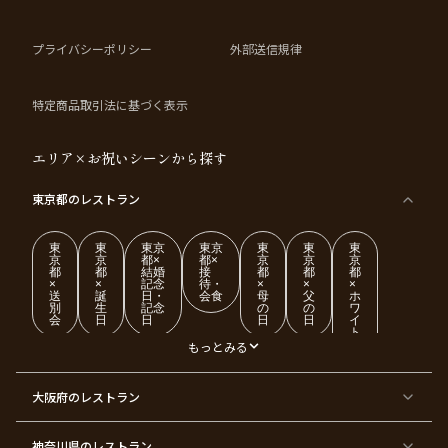
プライバシーポリシー
外部送信規律
特定商品取引法に基づく表示
エリア×お祝いシーンから探す
東京都
のレストラン
東
東
東京
東京
東
東
東
京
京
都×
都×
京
京
京
都
都
結婚
接
都
都
都
×
×
記念
待・
×
×
×
送
誕
日・
会食
母
父
ホ
別
生
記念
の
の
ワ
会
日
日
日
日
イ
ト
デ
もっとみる
ー
東
東
東
東
東
東
東
東
大阪府
のレストラン
京
京
京
京
京
京
京
京
都
都
都
都
都
都
都
都
×
×
×
×
×
×
×
×
ク
金
銀
プ
女
米
古
還
神奈川県
のレストラン