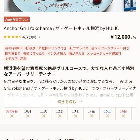
Anny限定プラン
Anchor Grill Yokohama / ザ・ゲートホテル横浜 by HULIC
￥
12,000
4.7
/
名
(3件)
お子様OK
夜景
乾杯ドリンク付き
サプライズ
メッセージプレート付き
授乳室あり
夫婦にぴったり
インスタ映え
海が見える
メッセージカード追加可
ホテル内
洋食
横浜港を望む窓際席×絶品グリルコースで、大切な人と過ごす特別
なアニバーサリーディナー
記念日や誕生日を、心に残るかけがえのない時間に演出するなら、「Anchor
Grill Yokohama / ザ・ゲートホテル横浜 by HULIC」でのアニバーサリーディナ
ーがおすすめです。元町・中華街駅から徒歩わずか4分、目の前には山下公園
続きを読む
と横浜の海が広がる絶好のロケーション。まるで異国に訪れたかのような情緒
あふれる店内で、夕暮れから夜へと移ろう景色とともに、特別なひとときをお
08
/
09
日
10月
11火
12水
13木
14金
15土
16日
1
過ごしいただけます。
こちらのプランでは、海を望む窓際のテーブル席を確約。乾杯にはシャンパー
ニュをご用意し、特別な夜の幕開けを華やかに彩ります。お料理は、地元・神
奈川の食材をふんだんに使った全5品のコース。シェフが素材の旨みを丁寧に