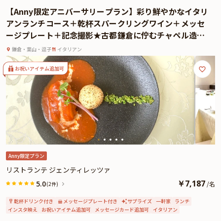
食後には、ご希望のお祝いメッセージをチョコレートで添えたアニバーサリー
【Anny限定アニバーサリープラン】彩り鮮やかなイタリ
ケーキをご用意。サプライズ演出にもぴったりのスペシャルデザートをお楽し
アンランチコース＋乾杯スパークリングワイン＋メッセ
みください。
ージプレート＋記念撮影★古都鎌倉に佇むチャペル造り
また、スタッフによる記念撮影＆お写真プレゼントサービスもご用意。心を込
レストラン★
めたおもてなしで、大切な方と過ごすアニバーサリーを華やかに、思い出深く
鎌倉・葉山・逗子
イタリアン
彩ります。
お祝いアイテム追加可
Anny限定プラン
リストランテ ジェンティレッツァ
￥
7,187
5.0
/
名
(2件)
乾杯ドリンク付き
メッセージプレート付き
サプライズ
一軒家
ランチ
インスタ映え
お祝いアイテム追加可
メッセージカード追加可
イタリアン