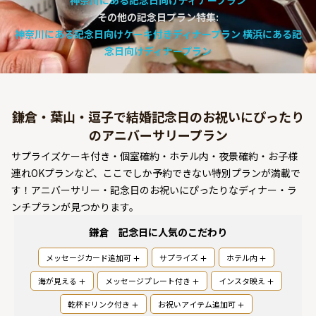
神奈川にある記念日向けディナープラン
よくあるご質問
その他の記念日プラン特集:
神奈川にある記念日向けケーキ付きディナープラン
横浜にある記
お問い合わせ
念日向けディナープラン
鎌倉・葉山・逗子で結婚記念日のお祝いにぴったり
のアニバーサリープラン
サプライズケーキ付き・個室確約・ホテル内・夜景確約・お子様
連れOKプランなど、ここでしか予約できない特別プランが満載で
す！アニバーサリー・記念日のお祝いにぴったりなディナー・ラ
ンチプランが見つかります。
鎌倉 記念日
に人気のこだわり
メッセージカード追加可
サプライズ
ホテル内
海が見える
メッセージプレート付き
インスタ映え
乾杯ドリンク付き
お祝いアイテム追加可