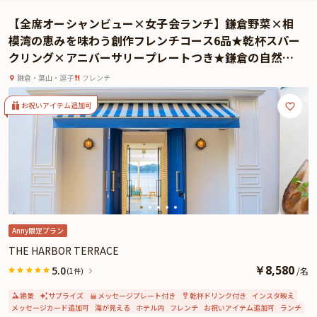
せます。大切な人との記念日には、まさにぴったりのロケーションです。
【全席オーシャンビュー×女子会ランチ】鎌倉野菜×相
ランチの始まりには乾杯スパークリングが提供され、メッセージを添えたアニ
模湾の恵みを味わう創作フレンチコース6品★乾杯スパー
バーサリープレートでお祝いの気持ちを込めた演出も加わります。お料理だけ
クリング×アニバーサリープレートつき★鎌倉の自然美
でなく、温かなサービスが記念日をより一層特別なものにしてくれるでしょ
に包まれる至福のひととき
う。
鎌倉・葉山・逗子
フレンチ
地元の厳選された食材を使用した一流のフランス料理と、美しい景色、そして
心温まるおもてなしで、忘れられない一日をお過ごしください。昼間の明るい
お祝いアイテム追加可
海と空のコントラストが、記念日を華やかに演出します。
さらに本プランでは、有料オプションでアニバーサリーにぴったりな花束・ギ
フト・カスタマイズ可能なメッセージカードなどを付けられます。メッセージ
カードは着席時に、花束やギフトはデザートタイム後のアニバーサリープレー
ト提供時にご予約主様にお渡しいたしますので、サプライズにお役立てくださ
い。詳しくは、本ページ中段の「お祝いアイテム」の欄でお選び頂けます。
Anny限定プラン
THE HARBOR TERRACE
￥
8,580
5.0
/
名
(1件)
絶景
サプライズ
メッセージプレート付き
乾杯ドリンク付き
インスタ映え
メッセージカード追加可
海が見える
ホテル内
フレンチ
お祝いアイテム追加可
ランチ