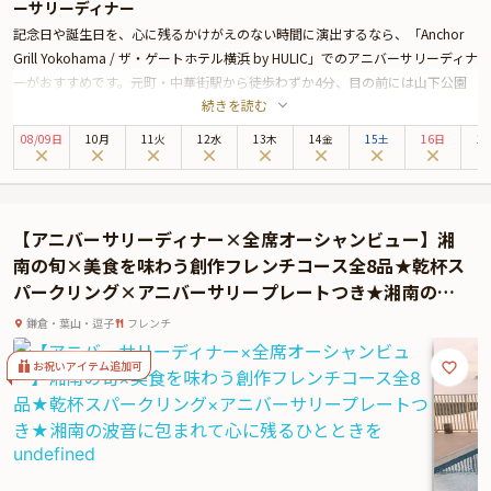
ーサリーディナー
記念日や誕生日を、心に残るかけがえのない時間に演出するなら、「Anchor
Grill Yokohama / ザ・ゲートホテル横浜 by HULIC」でのアニバーサリーディナ
ーがおすすめです。元町・中華街駅から徒歩わずか4分、目の前には山下公園
続きを読む
と横浜の海が広がる絶好のロケーション。
ご案内するテーブル席からは夕暮れから夜へと移ろう景色が望め、まるで異国
08
/
09
日
10月
11火
12水
13木
14金
15土
16日
1
に訪れたかのような情緒あふれる空間で、特別なひとときをお過ごしいただけ
ます。
こちらのアニバーサリープランでは、乾杯用にロゼスパークリングワインをご
用意し、特別な夜の幕開けを華やかに彩ります。お料理は、地元・神奈川の食
【アニバーサリーディナー×全席オーシャンビュー】湘
材をふんだんに使った全4品のコース。シェフが素材の旨みを丁寧に引き出し
南の旬×美食を味わう創作フレンチコース全8品★乾杯ス
た前菜1皿・メイン2皿・デザート1皿を、好みに合わせて組み合わせてお楽し
パークリング×アニバーサリープレートつき★湘南の波
みいただけます。
音に包まれて心に残るひとときを
またディナーの締めくくりには、想いを込めたメッセージ付きのデザートプレ
鎌倉・葉山・逗子
フレンチ
ートをご用意。記念日を共に祝うその一瞬に、さりげなく心を伝える演出を添
お祝いアイテム追加可
えます。
開放感あふれる空間、五感を満たすグリル料理、そして横浜の夜景に包まれな
がら、大切な人と過ごす特別なアニバーサリー。日常から解き放たれた至福の
時間が、ここにはあります。