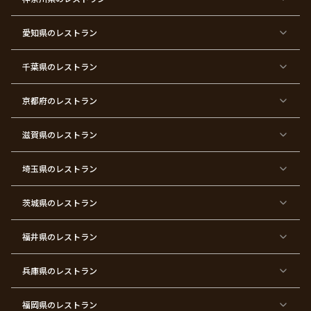
リ
婚
婚
ロ
子
寿
希
暦
ス
式
式
ポ
会
マ
ー
ス
ズ
愛知県
のレストラン
東
東
東
東
東
東
東
東
京
京
京
京
京
京
京
京
千葉県
都
のレストラン
都
都
都
都
都
都
都
×
×
×
×
×
×
×
×
バ
七
婚
成
ク
内
退
卒
レ
五
約
人
リ
定
職
業
ン
三
式
ス
祝
式
京都府
のレストラン
タ
マ
い
イ
ス
ン
パ
ー
滋賀県
のレストラン
テ
ィ
ー
埼玉県
のレストラン
東
東
東
東
東
東
東
東
京
京
京
京
京
京
京
京
都
都
都
都
都
都
都
都
茨城県
のレストラン
×
×
×
×
×
×
×
×
サ
忘
結
入
長
ハ
ハ
入
プ
年
婚
学
寿
ー
ロ
園
ラ
会
式
式
フ
ウ
式
福井県
のレストラン
イ
二
バ
ィ
ズ
次
ー
ン
パ
会
ス
パ
ー
デ
ー
兵庫県
のレストラン
テ
ー
テ
ィ
ィ
ー
ー
福岡県
のレストラン