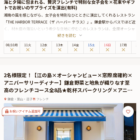
海と夕陽に包まれる、贅沢フレンチで特別な女子会を×花束やギフ
トでお祝いのサプライズを演出(有料)
湘南の風を感じながら、女子会を特別なひとときに演出してくれるレストラン
「THE HARBOR TERRACE（ザ ハーバー テラス）」。鎌倉駅からバスでほど近
く、材木座の海沿いという希少な立地に佇むこのレストランは、全席オーシャ
続きを読む
ンビュー。材木座海岸や富士山、江ノ島を見渡すその景観は、まさに息をのむ
美しさ。日没前には、刻々と表情を変えるサンセットのグラデーションが空と
08
/
10
月
11火
12水
13木
14金
15土
16日
17月
1
海を染め、心に残る乾杯シーンを彩ります。
こちらで楽しめるのは、地元鎌倉野菜や相模湾で獲れた新鮮な魚介をふんだん
に使用した全8品のシェフおまかせコース。季節感を大切にした一皿一皿が、
五感に響く美味しさを届けてくれます。食材の持つ味や香りを丁寧に引き出し
2名様限定！【江の島×オーシャンビュー×窓際席確約×
た料理は、フレンチでありながらどこかほっとする優しさを感じさせてくれま
アニバーサリーディナー】鎌倉野菜と地魚が織りなす至
す。
高のフレンチコース全8品★乾杯スパークリング×アニバ
女子会ディナーには嬉しい、乾杯スパークリングとメッセージ付きのアニバー
ーサリープレートつき★
サリープレートのサービスも。大切な友人との記念日や、ちょっと贅沢をした
鎌倉・葉山・逗子
フレンチ
い日のお祝いにもぴったりです。波音に包まれながら、洗練された空間で語ら
う時間は、心に残る至福のひとときとなることでしょう。
お祝いアイテム追加可
鎌倉の自然と食材の恵みを堪能しながら、心も満たされる贅沢な夜を。「THE
HARBOR TERRACE」で、特別な女子会をぜひご体験ください。
さらに本プランでは、有料オプションでアニバーサリーにぴったりな花束・ギ
フト・カスタマイズ可能なメッセージカードなどを付けられます。メッセージ