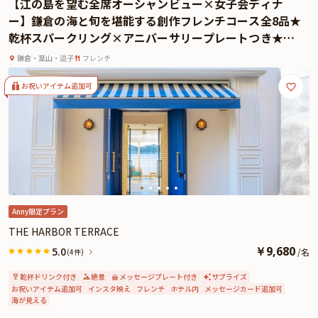
【江の島を望む全席オーシャンビュー×女子会ディナ
ば、空が刻々と移ろいゆく“マジックアワー”に出逢えることも。淡く染まる空
ー】鎌倉の海と旬を堪能する創作フレンチコース全8品★
と海が織りなす幻想的なひとときは、まるで自然からの贈り物のよう。そんな
乾杯スパークリング×アニバーサリープレートつき★絶
奇跡の瞬間が訪れれば、それはまさにこの夜にふさわしい、極上の演出となる
景と美食が紡ぐ特別なひととき
ことでしょう。
鎌倉・葉山・逗子
フレンチ
ディナーの締めくくりには、心を込めた“メッセージ付きのアニバーサリープレ
ート”をご用意。お祝いの想いをさりげなく伝えるサプライズ演出として人気
お祝いアイテム追加可
です。
さざ波の音と夜の静けさが心を癒す空間で、大切な人とゆっくりと語らいなが
ら過ごす時間。「THE HARBOR TERRACE」は、記念日や特別な夜にふさわし
い、感動と上質が織りなすレストランです。
さらに本プランでは、有料オプションでアニバーサリーにぴったりな花束・ギ
フト・カスタマイズ可能なメッセージカードなどを付けられます。メッセージ
カードは着席時に、花束やギフトはデザートタイム後のアニバーサリープレー
ト提供時にご予約主様にお渡しいたしますので、サプライズにお役立てくださ
Anny限定プラン
い。詳しくは、本ページ中段の「お祝いアイテム」の欄でお選び頂けます。
THE HARBOR TERRACE
￥
9,680
5.0
/
名
(4件)
乾杯ドリンク付き
絶景
メッセージプレート付き
サプライズ
お祝いアイテム追加可
インスタ映え
フレンチ
ホテル内
メッセージカード追加可
海が見える