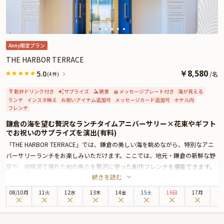
Anny限定プラン
THE HARBOR TERRACE
￥
8,580
5.0
/
名
(4件)
乾杯ドリンク付き
サプライズ
絶景
メッセージプレート付き
海が見える
ランチ
インスタ映え
お祝いアイテム追加可
メッセージカード追加可
ホテル内
フレンチ
鎌倉の海を望む贅沢なランチタイムアニバーサリー×花束やギフト
でお祝いのサプライズを演出(有料)
「THE HARBOR TERRACE」では、鎌倉の美しい海を眺めながら、特別なアニ
バーサリーランチをお楽しみいただけます。ここでは、地元・鎌倉の新鮮な野
菜や、相模湾で獲れた旬の魚介を贅沢に使った創作フレンチを堪能できます。
続きを読む
全6品のコース料理は、素材本来の味を引き出した繊細な一皿一皿が、日常か
ら離れた贅沢なひと時を提供します。
08
/
10
月
11火
12水
13木
14金
15土
16日
17月
1
特に魅力的なのは、全席オーシャンビューのテーブル席から望む景色。窓の外
には、材木座の海が広がり、富士山や江ノ島を見渡すことができます。昼間は
澄んだ空気の中で、海のさざ波の音を耳にしながら、心地よいひとときを過ご