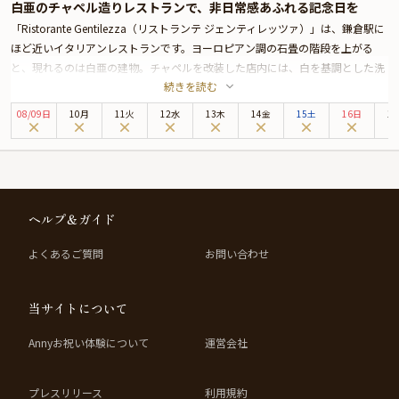
白亜のチャペル造りレストランで、非日常感あふれる記念日を
「Ristorante Gentilezza（リストランテ ジェンティレッツァ）」は、鎌倉駅に
ほど近いイタリアンレストランです。ヨーロピアン調の石畳の階段を上がる
と、現れるのは白亜の建物。チャペルを改装した店内には、白を基調とした洗
続きを読む
練空間が広がります。
本プランでは、Annyお祝い体験オリジナルランチコースをご用意。全国各地の
08
/
09
日
10月
11火
12水
13木
14金
15土
16日
1
厳選食材で仕上げたスパゲッティ・お肉料理などをご堪能いただきます。
デザートは、お皿にお祝いメッセージを添えたアニバーサリープレートをご用
意。スタッフが記念撮影を行い、お写真をプレゼントいたします。ぜひ、アニ
バーサリーの素敵な思い出になさってください。
ヘルプ＆ガイド
よくあるご質問
お問い合わせ
当サイトについて
Annyお祝い体験について
運営会社
プレスリリース
利用規約