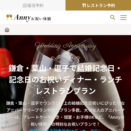
宿泊予約
レストラン予約
お気に入りプラン
お気に入りの登録がありません
Wedding Anniversary
プランの
をクリックすることで
お気に入りに追加できます。
鎌倉・葉山・逗子で結婚記念日・
閲覧履歴
記念日のお祝いディナー・ランチ
閲覧履歴はありません
過去に見たお店が最大10件まで表示されます。
レストランプラン
10件を超えると、古いものから順に削除されます。
鎌倉・葉山・逗子でワンランク上の結婚記念日祝いにぴったりな
TOP
アニバーサリープランや限定プラン多数。大切な人のアニバーサ
Annyお祝い体験について
リーは、プレートケーキ付き・個室・お子様OKなど、「Annyお
祝い体験」の特別なお祝いプランで！
Annyお祝いアイテムについて