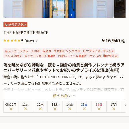
カードは着席時に、花束やギフトはデザートタイム後のアニバーサリープレー
ト提供時にご予約主様にお渡しいたしますので、サプライズにお役立てくださ
い。詳しくは、本ページ中段の「お祝いアイテム」の欄でお選び頂けます。
Anny限定プラン
THE HARBOR TERRACE
￥
16,940
5.0
/
名
(4件)
メッセージプレート付き
絶景
乾杯ドリンク付き
サプライズ
フレンチ
インスタ映え
メッセージカード追加可
お祝いアイテム追加可
ホテル内
海が見える
海を眺めながら特別な一夜を – 鎌倉の絶景と創作フレンチで祝うア
ニバーサリー×花束やギフトでお祝いのサプライズを演出(有料)
鎌倉の海に抱かれた「THE HARBOR TERRACE」は、まるで夢のようなアニバ
ーサリーを演出する特別な場所で過ごしませんか。
全席オーシャンビューのこのレストランで、本プランでは窓際の特等席をご用
続きを読む
意いたします。相模湾の穏やかな波音を感じながら、富士山や江ノ島の雄大な
景色を独り占めできる贅沢なひとときをお楽しみいただけます。特に、サンセ
08
/
10
月
11火
12水
13木
14金
15土
16日
17月
1
ット時のマジックアワーは一度訪れたら忘れられないほど美しく、ディナーの
始まりをドラマチックに彩ります。日没後には、ライトアップされた和賀江島
や江ノ島の展望灯台が幻想的な雰囲気を添え、非日常的な時間が流れます。
店内は落ち着いた雰囲気の中で、開放感あふれる空間が広がっています。窓外