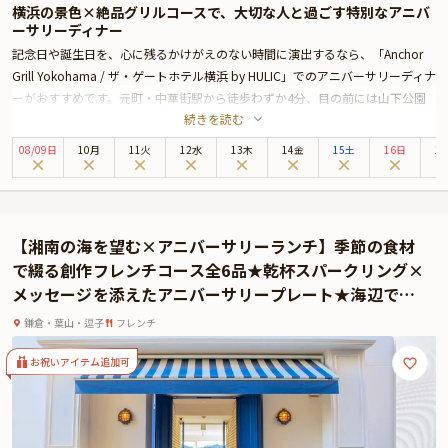
横浜の景色×絶品グリルコースで、大切な人と過ごす特別なアニバ
ーサリーディナー
記念日や誕生日を、心に残るかけがえのない時間に演出するなら、「Anchor
Grill Yokohama / ザ・ゲートホテル横浜 by HULIC」でのアニバーサリーディナ
ーがおすすめです。元町・中華街駅から徒歩わずか4分、目の前には山下公園
続きを読む
と横浜の海が広がる絶好のロケーション。
ご案内するテーブル席からは夕暮れから夜へと移ろう景色が望め、まるで異国
08
/
09
日
10月
11火
12水
13木
14金
15土
16日
1
に訪れたかのような情緒あふれる空間で、特別なひとときをお過ごしいただけ
ます。
こちらのアニバーサリープランでは、乾杯用にロゼスパークリングワインをご
用意し、特別な夜の幕開けを華やかに彩ります。お料理は、地元・神奈川の食
【湘南の海を望む×アニバーサリーランチ】季節の食材
材をふんだんに使った全4品のコース。シェフが素材の旨みを丁寧に引き出し
で綴る創作フレンチコース全6品★乾杯スパークリング×
た前菜2皿・メイン1皿・デザートを、好みに合わせて組み合わせてお楽しみい
メッセージを添えたアニバーサリープレート★海辺で祝
ただけます。
う特別なひととき
またディナーの締めくくりには、想いを込めたメッセージ付きのデザートプレ
鎌倉・葉山・逗子
フレンチ
ートをご用意。記念日を共に祝うその一瞬に、さりげなく心を伝える演出を添
えます。
お祝いアイテム追加可
開放感あふれる空間、五感を満たすグリル料理、そして横浜の夜景に包まれな
がら、大切な人と過ごす特別なアニバーサリー。日常から解き放たれた至福の
時間が、ここにはあります。