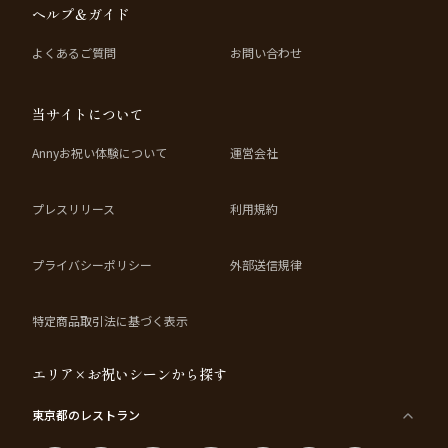
ヘルプ＆ガイド
タ、メイン等を贅沢に楽しむことが出来るコースです。
最初から最後までワクワクと感動が止まらない時間をぜひお楽しみください。
よくあるご質問
お問い合わせ
当サイトについて
Annyお祝い体験について
運営会社
プレスリリース
利用規約
プライバシーポリシー
外部送信規律
特定商品取引法に基づく表示
エリア×お祝いシーンから探す
東京都
のレストラン