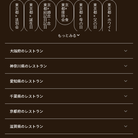
東
東
東京
東京
東
東
東
京
京
都×
都×
京
京
京
都
都
結婚
接
都
都
都
×
×
記念
待・
×
×
×
送
誕
日・
会食
母
父
ホ
別
生
記念
の
の
ワ
会
日
日
日
日
イ
ト
デ
もっとみる
ー
東
東
東
東
東
東
東
東
大阪府
のレストラン
京
京
京
京
京
京
京
京
都
都
都
都
都
都
都
都
×
×
×
×
×
×
×
×
ク
金
銀
プ
女
米
古
還
神奈川県
のレストラン
リ
婚
婚
ロ
子
寿
希
暦
ス
式
式
ポ
会
マ
ー
ス
ズ
愛知県
のレストラン
東
東
東
東
東
東
東
東
京
京
京
京
京
京
京
京
千葉県
都
のレストラン
都
都
都
都
都
都
都
×
×
×
×
×
×
×
×
バ
七
婚
成
ク
内
退
卒
レ
五
約
人
リ
定
職
業
ン
三
式
ス
祝
式
京都府
のレストラン
タ
マ
い
イ
ス
ン
パ
ー
滋賀県
のレストラン
テ
ィ
ー