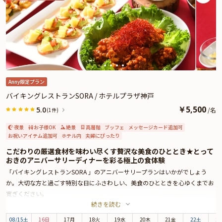
Anny限定プラン
バイキングレストランSORA / ホテルプラザ神戸
￥
5,500
5.0
/
名
(1件)
夜景
お子様OK
絶景
高層階
ブッフェ
メッセージカード追加可
お祝いアイテム追加可
ホテル内
夫婦にぴったり
こだわりの厳選食材を味わい尽くす贅沢な美食のひととき★とって
おきのアニバーサリーディナーを彩る極上の食体験
「バイキングレストランSORA 」のアニバーサリープランはいかがでしょう
か。大切な方と過ごす特別な日にふさわしい、美食のひとときを心ゆくまでお
寛ぎください。
続きを読む
約10mの水耕栽培システムを備えた店内には彩り豊かなお料理の数々が並び、
心踊る美食体験となること間違いありません。 地産地消にこだわった和食、デ
08
/
15
土
16日
17月
18火
19水
20木
21金
22土
2