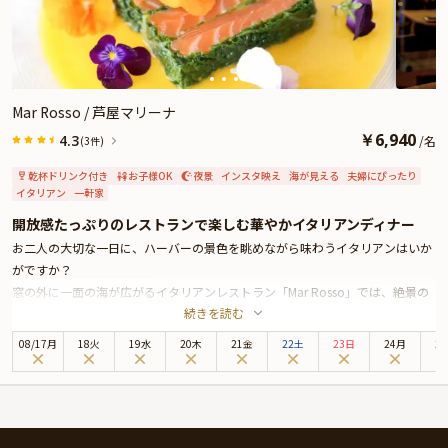
Mar Rosso / 芦屋マリーナ
￥
6,940
4.3
/
名
(3件)
乾杯ドリンク付き
お子様OK
夜景
インスタ映え
海が見える
夫婦にぴったり
イタリアン
一軒家
開放感たっぷりのレストランで楽しむ華やかイタリアンディナー
お二人の大切な一日に、ハーバーの景色を眺めながら味わうイタリアンはいか
がですか？
窓の外に一面の海が広がるイタリアンレストラン「Mar Rosso」では、絶景の
続きを読む
ロケーションと開放的な空間で優雅な時間をお過ごしいただけます。
当店では、甲殻類をはじめとした世界中のシーフード、旬の地場鮮魚を豊富に
08
/
17
月
18火
19水
20木
21金
22土
23日
24月
2
取り扱っており、仕入れ先にこだわった野菜も併せてお召し上がりいただけま
す。
また、自社直輸入のワインやパティシエ手作りのドルチェなど、当店だけでし
か味わえない逸品も多数ご用意いたしました。
本プランでは伊勢海老のビスクスープをはじめとし、お選びいただけるパス