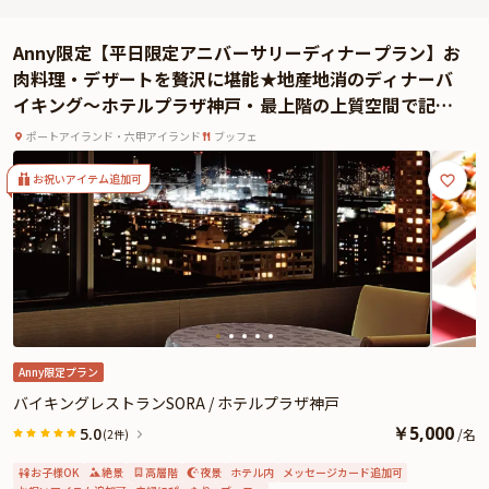
がら、ひと皿ごとに心が通い合う、穏やかで親密なひとときになることでしょ
う。
Anny限定【平日限定アニバーサリーディナープラン】お
お召し上がりいただくのは、季節食材を贅沢に使用したイタリアンコース。
肉料理・デザートを贅沢に堪能★地産地消のディナーバ
【イタリア料理スペシャルコース全7品】または【パスタを選べる季節のコー
イキング〜ホテルプラザ神戸・最上階の上質空間で記念
ス】をご用意しておりますので、お好みに合わせてお選びください。さらに、
の日をお祝い
乾杯ドリンクとメッセージ付きプレートの特典もご提供いたします。心に残る
ポートアイランド・六甲アイランド
ブッフェ
演出が、大切な夜を華やかに彩ることでしょう。
また、ソムリエ厳選ワインも種類豊富にご用意しております。是非お料理との
お祝いアイテム追加可
相性をお試しください。特別な時間が、記憶に残る美食体験となるよう、心を
込めておもてなしいたします。
★とっておきの演出が叶うオプション★
有料オプションで、「アルポルトカフェ」特製ホールケーキや、Anny限定の花
束、ギフト、カスタマイズ可能なメッセージカードなどをお付けすることがで
きます。メッセージカードは着席時に、花束やギフトはデザートタイムにご予
約主様にお渡し致しますので、サプライズ演出にお役立てください。
Anny限定プラン
バイキングレストランSORA / ホテルプラザ神戸
￥
5,000
5.0
/
名
(2件)
お子様OK
絶景
高層階
夜景
ホテル内
メッセージカード追加可