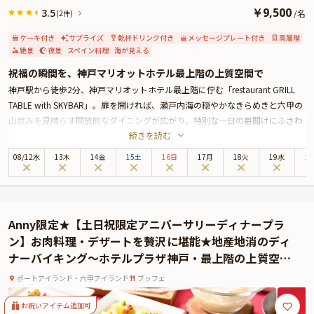
￥
9,500
3.5
/
名
(2件)
ケーキ付き
サプライズ
乾杯ドリンク付き
メッセージプレート付き
高層階
絶景
夜景
スペイン料理
海が見える
祝福の瞬間を、神戸マリオットホテル最上階の上質空間で
神戸駅から徒歩2分、神戸マリオットホテル最上階に佇む「restaurant GRILL
TABLE with SKYBAR」。扉を開ければ、瀬戸内海の穏やかなきらめきと六甲の
山並みを見晴らす開放的なダイニングが広がり、特別な一日の幕開けにふさわ
続きを読む
しい非日常が待っています。お席は、大きな窓から絶景を望むテーブル席をご
用意。夕暮れから夜へと移りゆく空と海の表情が、おふたりの記念日を静かに
08
/
12
水
13木
14金
15土
16日
17月
18火
19水
2
彩ります。
ご提供するのは、スペイン・バスク地方の食文化を取り入れ、瀬戸内と六甲の
自然が育んだ旬の素材を活かした全7品のコース料理。美しく盛りつけられた
一皿一皿が、舌と心を満たしてくれることでしょう。乾杯には華やかな乾杯酒
Anny限定★【土日祝限定アニバーサリーディナープラ
を。そして食後には、お好きな言葉を添えたメッセージプレートをデザートと
ン】お肉料理・デザートを贅沢に堪能★地産地消のディ
ともにご用意いたします。
ナーバイキング〜ホテルプラザ神戸・最上階の上質空間
さらに、記念日を彩る花束のプレゼントも有料オプションでご用意可能。大切
で楽しむアニバーサリーディナー
な人への感謝と想いを、美景と美食に包まれた時間に込めてお過ごしくださ
ポートアイランド・六甲アイランド
ブッフェ
い。
お祝いアイテム追加可