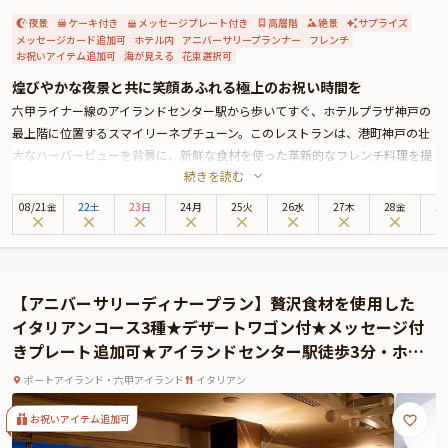
夜景
ケーキ付き
メッセージプレート付き
高層階
絶景
サプライズ
メッセージカード追加可
ホテル内
アニバーサリープランナー
フレンチ
お祝いアイテム追加可
海が見える
花束選択可
煌びやかな夜景と共に笑顔あふれる極上のお祝い時間を
六甲ライナー線のアイランドセンター駅から歩いてすぐ、ホテルプラザ神戸の
最上階に位置するスマイリーネプチューン。このレストランは、港町神戸の壮
大なハーバービューを背景に、新鮮な食材を使った革新的なフレンチ料理を提
続きを読む
供しています。大きな窓からは海と空が一望でき、訪れるすべてのゲストに特
別な時間を約束します。
08
/
21
金
22土
23日
24月
25火
26水
27木
28金
2
本プランでご用意するディナーコースは、革新的なフランス料理が楽しめる
「イノベーティブフレンチ」で構成されています。シェフは渡仏経験があり、
2つ星レストランでの修行を経て、ここでしか味わえない料理を提供していま
す。海の幸や新鮮な野菜を用いた料理は、目にも舌にも忘れられない印象を与
【アニバーサリーディナープラン】贅沢食材を使用した
えます。
イタリアンコース3種★デザートワゴン付★メッセージ付
さらに、専属のパティシエがご希望に合わせた特別なデザートプレートをご用
きプレート追加可★アイランドセンター駅徒歩3分・ホテ
意いたします。ホールケーキやキャラクターデザインにも対応可能で、お二人
ルプラザ神戸最上階★バーバービューで彩る特別な夜
の大切な思い出をスイーツとして表現することができます。ご希望のメッセー
ポートアイランド・六甲アイランド
イタリアン
ジを添えた心を込めたオーダーメイドのデザートが、感動的なひとときをより
特別なものに演出いたします。
お祝いアイテム追加可
※シンデレラ城等のサイズの大きいデザートプレートは追加料金が発生いたし