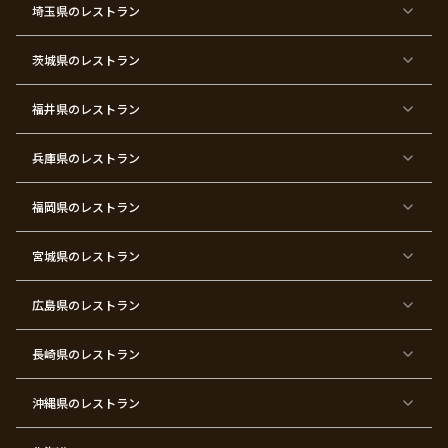
埼玉県
のレストラン
東
東
東
東
東
東
東
東
京
京
京
京
京
京
京
京
都
都
都
都
都
都
都
都
茨城県
のレストラン
×
×
×
×
×
×
×
×
サ
忘
結
入
長
ハ
ハ
入
プ
年
婚
学
寿
ー
ロ
園
ラ
会
式
式
フ
ウ
式
福井県
のレストラン
イ
二
バ
ィ
ズ
次
ー
ン
パ
会
ス
パ
ー
デ
ー
兵庫県
のレストラン
テ
ー
テ
ィ
ィ
ー
ー
福岡県
のレストラン
東
東
東
東
東
東京
東
東
京
京
京
京
京
都×
京
京
都
都
都
都
都
顔合
都
都
宮城県
×
のレストラン
×
×
×
×
わ
×
×
ベ
フ
結
お
お
せ・
ウ
デ
ビ
ァ
婚
食
宮
結納
ェ
ー
ー
ー
祝
い
参
デ
ト
シ
ス
い
初
り
ィ
広島県
のレストラン
ャ
ト
パ
め
ン
ワ
バ
ー
グ
ー
ー
テ
パ
ス
ィ
ー
長崎県
のレストラン
デ
ー
テ
ー
ィ
ー
沖縄県
のレストラン
東
東
東
東
京
京
京
京
都
都
都
都