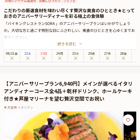
お祝いアイテム追加可
夫婦にぴったり
ブッフェ
こだわりの厳選食材を味わい尽くす贅沢な美食のひととき★とって
おきのアニバーサリーディナーを彩る極上の食体験
「バイキングレストランSORA 」のアニバーサリープランはいかがでしょう
か。大切な方と過ごす特別な日にふさわしい、美食のひとときを心ゆくまでお
寛ぎください。
続きを読む
お食事はバイキングをご用意。約10mの水耕栽培システムを備えた店内には彩
り豊かなお料理の数々が並び、心踊る美食体験となること間違いありません。
08
/
21
金
22土
23日
24月
25火
26水
27木
28金
2
地産地消にこだわった和食、デザートまで種類豊富に取り揃えております。
神戸の美しい街並みを望む、ホテル最上階からの眺望と共に贅沢なひとときを
お寛ぎください。
※有料オプションでホテルプラザ神戸特製のホールケーキや、大切な方へのサ
【アニバーサリープラン6,940円】メインが選べるイタリ
プライズにぴったりなAnny限定のギフト、カスタマイズ可能なメッセージカー
アンディナーコース全4品＋乾杯ドリンク、ホールケーキ
ドをお付けすることができます。とっておきのアニバーサリーをスタッフが心
付き★芦屋マリーナを望む贅沢空間でお祝い
を込めてお手伝いいたします。
芦屋
イタリアン