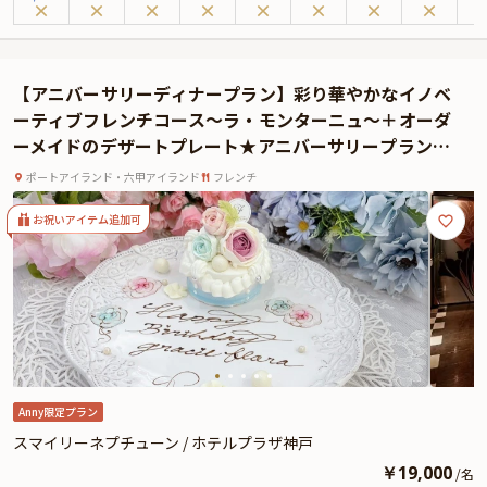
ザートまで種類豊富に取り揃えております。
神戸の美しい街並みを望む、ホテル最上階からの眺望と共に贅沢なひとときを
お寛ぎください。
※有料オプションでホテルプラザ神戸特製のホールケーキや、大切な方へのサ
【アニバーサリーディナープラン】彩り華やかなイノベ
プライズにぴったりなAnny限定のギフト、カスタマイズ可能なメッセージカー
ーティブフレンチコース～ラ・モンターニュ～＋オーダ
ドをお付けすることができます。とっておきのアニバーサリーをスタッフが心
ーメイドのデザートプレート★アニバーサリープランナ
を込めてお手伝いいたします。
ーによる事前打ち合わせ付き！★ホテルプラザ神戸の最
ポートアイランド・六甲アイランド
フレンチ
上階で極上のアニバーサリーを
お祝いアイテム追加可
Anny限定プラン
スマイリーネプチューン / ホテルプラザ神戸
￥
19,000
/
名