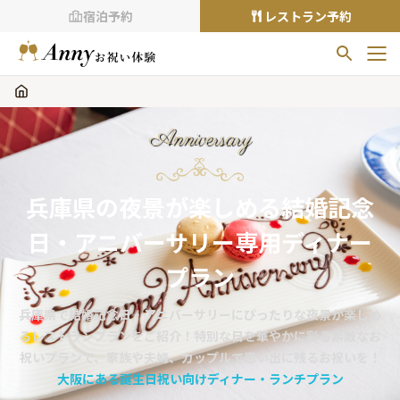
宿泊予約
レストラン予約
お気に入りプラン
お気に入りの登録がありません
Anniversary
プランの
をクリックすることで
お気に入りに追加できます。
兵庫県の夜景が楽しめる結婚記念
閲覧履歴
日・アニバーサリー専用ディナー
閲覧履歴はありません
過去に見たお店が最大10件まで表示されます。
プラン
10件を超えると、古いものから順に削除されます。
兵庫県で結婚記念日・アニバーサリーにぴったりな夜景が楽しめ
TOP
るレストランプランをご紹介！特別な日を華やかに彩る素敵なお
Annyお祝い体験について
祝いプランで、家族や夫婦、カップルで思い出に残るお祝いを！
大阪にある誕生日祝い向けディナー・ランチプラン
Annyお祝いアイテムについて