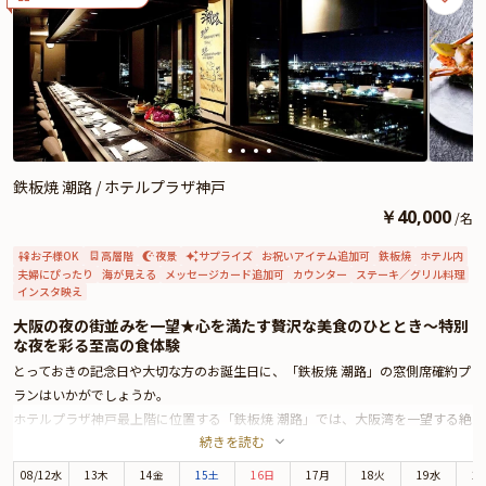
相性をお試しください。お二人の特別な時間が、記憶に残る美食体験となるよ
う、心を込めておもてなしいたします。
★Anny限定★
有料オプションで、Anny限定の薔薇の花束や、ギフト、カスタマイズ可能なメ
ッセージカードなどをお付けすることができます。メッセージカードは着席時
に、花束やギフトはデザートタイムにご予約主様にお渡し致しますので、サプ
ライズ演出にお役立てください。とっておきのプロポーズシーンを心を込めて
お手伝いいたします。
鉄板焼 潮路 / ホテルプラザ神戸
￥
40,000
/
名
お子様OK
高層階
夜景
サプライズ
お祝いアイテム追加可
鉄板焼
ホテル内
夫婦にぴったり
海が見える
メッセージカード追加可
カウンター
ステーキ／グリル料理
インスタ映え
大阪の夜の街並みを一望★心を満たす贅沢な美食のひととき〜特別
な夜を彩る至高の食体験
とっておきの記念日や大切な方のお誕生日に、「鉄板焼 潮路」の窓側席確約プ
ランはいかがでしょうか。
ホテルプラザ神戸最上階に位置する「鉄板焼 潮路」では、大阪湾を一望する絶
続きを読む
景とともに特別なひとときをお過ごしいただけます。煌めく夜景を眺めなが
ら、心に残るアニバーサリーをお楽しみください。
08
/
12
水
13木
14金
15土
16日
17月
18火
19水
2