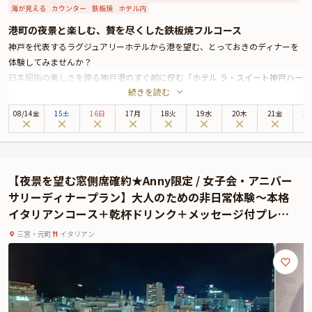
海が見える
カウンター
鉄板焼
ホテル内
港町の夜景と楽しむ、贅を尽くした鉄板焼フルコース
神戸を代表するラグジュアリーホテルから港を望む、とっておきのディナーを
体験してみませんか？
日本屈指の美しさを誇る神戸港のすぐ前に佇む「ホテル ラ・スイート神戸ハー
続きを読む
バーランド」の2階、すべての席がオーシャンビューのレストラン「鉄板焼
心」が特別な一日を演出いたします。
08
/
14
金
15土
16日
17月
18火
19水
20木
21金
2
店内に足を踏み入れると、ラオス檜の無垢材をふんだんに使用した鉄板焼カウ
ンターと漆喰の壁がお出迎え。全12席すべてのお席から神戸港をご覧いただけ
ます。
お召し上がりいただくのは、ジューシーで深い味わいをもつ神戸牛のステー
【夜景を望む窓側席確約★Anny限定 / 女子会・アニバー
キ、活伊勢海老の炭火焼き、活鮑の鉄板焼をはじめとするプレミアムな高級食
サリーディナープラン】大人のための非日常体験〜本格
材を用いた全9品。シェフの華麗な手さばきにより、次々と豪華な美食が目の
イタリアンコース＋乾杯ドリンク＋メッセージ付プレー
前に現れます。
ト〜ホールケーキの追加可能★片岡護シェフ監修の名店 /
本プランでは乾杯用のグラススパークリングワインをプレゼントいたします。
三宮・元町
イタリアン
元町駅徒歩5分
また、コースの締めくくりにはメッセージプレートを添えたパティシエ特製の
デザートをご用意。サプライズプレートに場が華やぐことでしょう。
神戸の夜景とともに過ごす、上質なディナーをぜひお楽しみください。