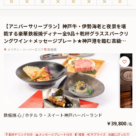
目の前の鉄板で仕上げられるのは、選び抜かれた神戸牛や海の幸を使用した贅
沢なコース料理。神戸牛の魅力を存分に味わえる「匠」、神戸牛と海の恵みの
調和を楽しむ「潮香」、伊勢海老や鮑などの高級食材を取り入れた最上級コー
ス「海神」の3種類をご用意しております。シェフの巧みな技とともに、五感
【アニバーサリープラン】神戸牛・伊勢海老と夜景を堪
を満たす美食体験をご堪能ください。
能する豪華鉄板焼ディナー全9品＋乾杯グラススパークリ
さらに、有料オプションで大切な方へのサプライズにぴったりなAnny限定の花
ングワイン＋メッセージプレート★神戸港を臨む高級ホ
束やギフト、カスタマイズ可能なメッセージカードをご用意しております。メ
テルのカウンター席★
ッセージカードはご着席時に、ギフトはデザートタイムにお渡しするため、自
メリケン・ハーバーエリア
鉄板焼
然なサプライズ演出が叶います。スタッフが心を込めて、とっておきのアニバ
ーサリーをお手伝いいたします。
ホテルならではの上質なおもてなしと美しい眺望、そして珠玉の鉄板焼。「鉄
板焼 潮路」が大切な一日をより特別な思い出へと彩ります。
鉄板焼 心 / ホテル ラ・スイート神戸ハーバーランド
￥
39,800
/
名
乾杯ドリンク付き
メッセージプレート付き
夜景
サプライズ
夫婦にぴったり