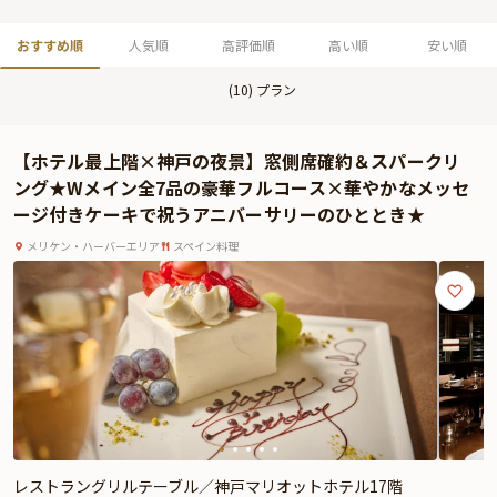
おすすめ順
人気順
高評価順
高い順
安い順
(
10
) プラン
【ホテル最上階×神戸の夜景】窓側席確約＆スパークリ
ング★Wメイン全7品の豪華フルコース×華やかなメッセ
ージ付きケーキで祝うアニバーサリーのひととき★
メリケン・ハーバーエリア
スペイン料理
レストラングリルテーブル／神戸マリオットホテル17階