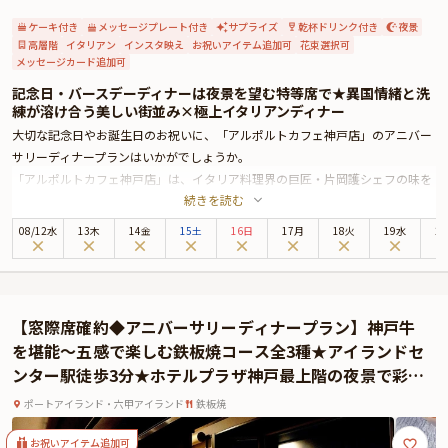
ケーキ付き
メッセージプレート付き
サプライズ
乾杯ドリンク付き
夜景
高層階
イタリアン
インスタ映え
お祝いアイテム追加可
花束選択可
メッセージカード追加可
記念日・バースデーディナーは夜景を望む特等席で★異国情緒と洗
練が溶け合う美しい街並み×極上イタリアンディナー
大切な記念日やお誕生日のお祝いに、「アルポルトカフェ神戸店」のアニバー
サリーディナープランはいかがでしょうか。
「アルポルトカフェ神戸店」は、イタリア料理界の巨匠・片岡護シェフの味を
続きを読む
受け継ぐ本格イタリア料理店。柔らかな間接照明が心地良い上質空間で、心に
残る素敵な時間をお過ごしください。
08
/
12
水
13木
14金
15土
16日
17月
18火
19水
2
お席は夜景を望む窓側テーブル席へご案内。異国情緒と洗練が溶け合う、元町
の美しい街並みを背景に、お食事をお楽しみください。自然な会話を交わしな
がら、ひと皿ごとに心が通い合う、穏やかで親密なひとときになることでしょ
う。
【窓際席確約◆アニバーサリーディナープラン】神戸牛
お召し上がりいただくのは、季節食材を贅沢に使用したイタリアンコース全7
を堪能～五感で楽しむ鉄板焼コース全3種★アイランドセ
品。さらに、乾杯ドリンクとパティシエ特製・ホールケーキの特典もご用意し
ンター駅徒歩3分★ホテルプラザ神戸最上階の夜景で彩る
ております。ホールケーキには、メッセージを添えてご提供いたしますので、
特別なひととき
ご希望の内容をお申し付けください。心に残る演出が、特別な瞬間を華やかに
ポートアイランド・六甲アイランド
鉄板焼
彩ることでしょう。
また、ソムリエ厳選ワインも種類豊富にご用意しております。是非お料理との
お祝いアイテム追加可