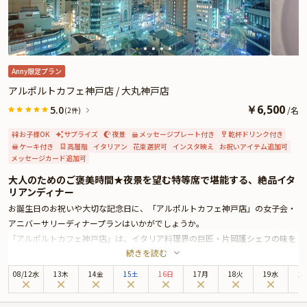
Anny限定プラン
アルポルトカフェ神戸店 / 大丸神戸店
￥
6,500
5.0
/
名
(2件)
お子様OK
サプライズ
夜景
メッセージプレート付き
乾杯ドリンク付き
ケーキ付き
高層階
イタリアン
花束選択可
インスタ映え
お祝いアイテム追加可
メッセージカード追加可
大人のためのご褒美時間★夜景を望む特等席で堪能する、絶品イタ
リアンディナー
お誕生日のお祝いや大切な記念日に、「アルポルトカフェ神戸店」の女子会・
アニバーサリーディナープランはいかがでしょうか。
「アルポルトカフェ神戸店」は、イタリア料理界の巨匠・片岡護シェフの味を
続きを読む
受け継ぐ本格イタリア料理店。柔らかな間接照明が心地良い上質空間で、心に
残る素敵な時間をお過ごしください。
08
/
12
水
13木
14金
15土
16日
17月
18火
19水
2
お席は夜景を望む窓側テーブル席へご案内。異国情緒と洗練が溶け合う、元町
の美しい街並みを背景に、お食事をお楽しみください。自然な会話を交わしな