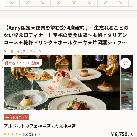
せた華やかな料理。洗練されながらも肩肘張らずに過ごせる空間で、記念日や
誕生日、大切な方とのディナーをお楽しみください。
お席は、神戸の街並みや海を一望できるテーブル席へご案内。煌めく夜景を眺
めながら過ごす優雅な時間は、特別な日をより華やかに演出してくれることで
【Anny限定★夜景を望む窓側席確約 / 一生忘れることの
しょう。
ない記念日ディナー】至福の美食体験〜本格イタリアン
お食事は、イタリアンの魅力を存分に味わえる3種類のコースをご用意。は、
コース＋乾杯ドリンク＋ホールケーキ★片岡護シェフ監
鮮魚料理を中心に国産牛フィレ肉も楽しめる「Mare（マーレ）」、甘海老や黒
修の名店 / 元町駅徒歩5分
毛和牛など選び抜かれた食材を丁寧に紡いだ「Linea（リネア）」、キャビア
三宮・元町
イタリアン
やオマール海老、黒毛和牛などの贅沢な食材をふんだんに使用した「Oltre（オ
ルトレ）」など、特別な日にふさわしい至福の美食体験をお届けします。
お祝いアイテム追加可
コースの締めくくりには、季節のスイーツが並ぶ華やかなスイーツワゴンをご
用意。まるでスイーツビュッフェのような演出が、記念日の余韻をより甘く彩
ります。ご希望の方にはメッセージ付きプレートもご用意できますので、サプ
ライズ演出にもおすすめです。
さらに、有料オプションでは、大切な方へのサプライズにぴったりなAnny限定
の花束やギフト、カスタマイズ可能なメッセージカードをご用意。メッセージ
カードはご着席時に、ギフトはデザートタイムにお渡しするため、自然なサプ
ライズ演出が叶います。スタッフが心を込めて、思い出に残るアニバーサリー
Anny限定プラン
をお手伝いいたします。
アルポルトカフェ神戸店 / 大丸神戸店
美しい夜景と心躍る美食が彩る特別な夜。「スマイリーネプチューン」で、大
￥
9,750
5.0
/
名
(2件)
切な記念日をいつまでも心に残る一日にしてみてはいかがでしょうか。