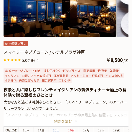
ます。
「突然素敵なレストランに招待したら、アニバーサリーのサプライズがバレて
しまうのではないか？」とご不安になることもあると思います。バレない仕掛
けをご提案できますので、Q&Aもご覧のうえ、ぜひご予約・ご相談ください。
また、宿泊をご希望の場合もお手伝いが可能ですのでお気軽にご相談くださ
い。
Anny限定プラン
スマイリーネプチューン / ホテルプラザ神戸
￥
8,500
5.0
/
名
(4件)
メッセージプレート付き
お子様OK
サプライズ
高層階
夜景
絶景
イタリアン
お祝いアイテム追加可
海が見える
メッセージカード追加可
インスタ映え
ホテル内
夫婦にぴったり
花束選択可
フレンチ
夜景と共に楽しむフレンチ×イタリアンの贅沢ディナー★極上の食
体験で贈る至福のひととき
大切な方と過ごす特別なひとときに、「スマイリーネプチューン」のアニバー
サリープランはいかがでしょうか。
「スマイリーネプチューン」は、ホテルプラザ神戸最上階に位置するレストラ
続きを読む
ン。ホテル最上階から望む神戸の夜景が、お祝いのひとときをより印象深く彩
ります。こちらで味わえるのは、フレンチの技法とイタリアンの感性を融合さ
08
/
12
水
13木
14金
15土
16日
17月
18火
19水
2