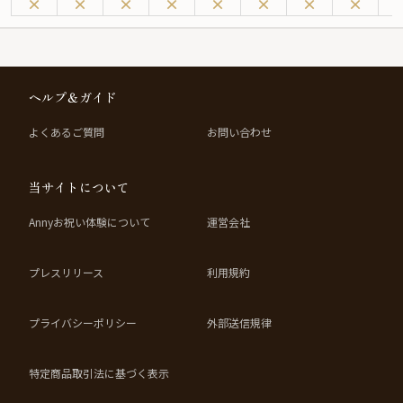
す絶景は、特別な日を一層華やかに演出します。
本プランでは、シェフが丹精込めて創り上げた全7品のコース料理をご用意。
季節の食材をふんだんに使用した料理は、味はもちろん、目にも美しい一皿一
皿が、特別な日の食卓を鮮やかに彩ります。また、2時間の個室利用が確約さ
れており、プライベートな空間でご家族や大切な方々と共に、心温まるひとと
ヘルプ＆ガイド
きをお過ごしいただけます。
さらに、お食事の最後には、特別なメッセージを添えたデザートをご提供いた
よくあるご質問
お問い合わせ
します。思い出に残るフィナーレを飾ること間違いありません。
スタッフ一同、皆様のお祝いの日を心を込めてサポートいたしますので、ぜひ
「ダイニング & バー ベイサイド」での素晴らしい時間をお楽しみください。
当サイトについて
Annyお祝い体験について
運営会社
プレスリリース
利用規約
プライバシーポリシー
外部送信規律
特定商品取引法に基づく表示