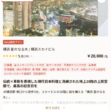
Anny限定プラン
横浜 星のなる木 / 横浜スカイビル
￥
20,000
5.0
/
名
(2件)
個室
メッセージプレート付き
ケーキ付き
乾杯ドリンク付き
絶景
高層階
お子様OK
夜景
懐石・会席
海が見える
ランチ
お祝いアイテム追加可
メッセージカード追加可
花束選択可
伝統×革新を表現した現代日本料理と洗練された地上28階の上質空
間で、最高の記念日を
JR横浜駅 東口から徒歩3分、スカイビルの28階に店を構える「横浜 星のなる
木」。
伝統と革新に挑む日本料理の名店から、お誕生日などの特別な記念日にふさわ
続きを読む
しい、豪華懐石コースをご提案します。