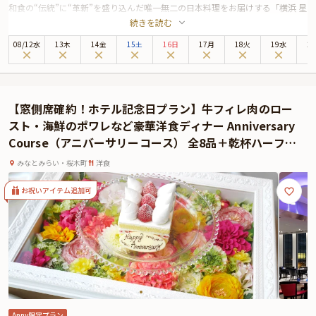
和食の“伝統”に“革新”を盛り込んだ唯一無二の日本料理をお届けする「横浜 星
続きを読む
のなる木」。地上120ｍに位置しており、本プランでは高層階から望む横浜の
夜景を一望できる絶景個室にご案内いたします。
08
/
12
水
13木
14金
15土
16日
17月
18火
19水
2
お食事は、黒毛和牛サーロイン、旬の季節野菜などで彩り豊かに仕上げた絶品
懐石ディナーをご堪能いただきます。
食後のデザートにはアニバーサリーデザートをご用意いたします。
お食事後は、リムジンへご案内。スパークリングワインで乾杯しつつ、東京ま
【窓側席確約！ホテル記念日プラン】牛フィレ肉のロー
でのドライブをお楽しみください。道中では東京タワーをバックに、アニバー
スト・海鮮のポワレなど豪華洋食ディナー Anniversary
サリーの思い出のお写真もお撮りいただけます。
Course（アニバーサリーコース） 全8品＋乾杯ハーフボ
トルワイン＋写真映えケーキ★みなとみらいの夜景を堪
みなとみらい・桜木町
洋食
能★
お祝いアイテム追加可
Anny限定プラン