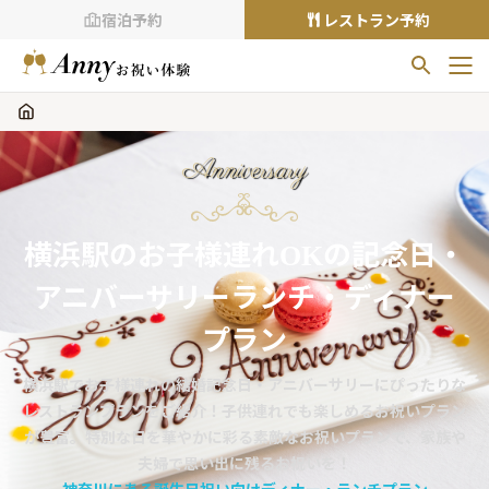
宿泊予約
レストラン予約
お気に入りプラン
お気に入りの登録がありません
Anniversary
プランの
をクリックすることで
お気に入りに追加できます。
横浜駅のお子様連れOKの記念日・
閲覧履歴
アニバーサリーランチ・ディナー
閲覧履歴はありません
過去に見たお店が最大10件まで表示されます。
プラン
10件を超えると、古いものから順に削除されます。
横浜駅でお子様連れの結婚記念日・アニバーサリーにぴったりな
TOP
レストランプランをご紹介！子供連れでも楽しめるお祝いプラン
Annyお祝い体験について
が豊富。特別な日を華やかに彩る素敵なお祝いプランで、家族や
夫婦で思い出に残るお祝いを！
Annyお祝いアイテムについて