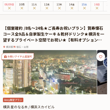
店内は「琳派」と呼ばれる、金や銀をあしらった豪華な芸術文化をイメージし
08
/
09
日
10月
11火
12水
13木
14金
15土
16日
1
た装飾が施された華やかな空間に仕上がっております。非日常感を存分にご堪
能いただけます。
まずは、大きな窓から望める横浜の景色と共に、当プランでご用意する乾杯酒
をご賞味ください。
【個室確約 /8名～24名★ご長寿お祝いプラン】賀寿懐石
お料理は、一流料理人による創作和食全8品の懐石コースをご提供します。
コース全9品＆自家製生ケーキ＆乾杯ドリンク★横浜を一
デザートには自家製のミニケーキをプレゼント。
望するプライベート空間でお祝い★【有料オプションで
ゆったりとした個室でお楽しみくださいませ。
ちゃんちゃんこあり】
特別な記念日のお祝いに、記憶に残るひと時をお過ごしください。
横浜駅
懐石・会席
お祝いアイテム追加可
Anny限定プラン
横浜 星のなる木 / 横浜スカイビル