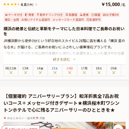
￥
15,000
4.8
/
名
(5件)
ケーキ付き
夜景
乾杯ドリンク付き
高層階
絶景
個室
お子様OK
懐石・会席
お祝いアイテム追加可
メッセージカード追加可
花束選択可
横浜の絶景と伝統と革新をテーマにした日本料理でご長寿のお祝い
を
JR横浜駅から徒歩3分という好立地のスカイビル28階に店を構える「横浜 星の
なる木」が届ける、ご長寿のお祝いにふさわしい豪華懐石プランです。
「琳派」と呼ばれる桃山時代後期から流行した金銀をあしらった煌びやかな装
続きを読む
飾と大人の上品さを表現した装飾が絶妙に調和された瀟洒な空間が皆様をお迎
えいたします。
08
/
12
水
13木
14金
15土
16日
17月
18火
19水
2
お召し上がりいただくのは、四季折々の旬の食材を伝統と革新をテーマに一流
の料理人が仕上げた創作懐石全9品のフルコース。サービスの乾杯ドリンクと
共にご堪能ください。お料理は、上品な味付けにしておりますので、ご高齢の
方も美味しく召し上がっていただけます。華やかなお祝い料理にご家族の会話
【個室確約 アニバーサリープラン】和洋折衷全7品お祝
も弾むこと間違いありません。
いコース＋メッセージ付きデザート★横浜桜木町ワシン
人目を気にせずご家族だけでごゆっくりお過ごしいただけるよう個室へご案内
トンホテルで心に残るアニバーサリーのひとときを★
いたします。
華やかな日本料理と和モダンの上質空間で、ご家族の絆を結ぶ大切なひととき
みなとみらい・桜木町
洋食
をお過ごしください。