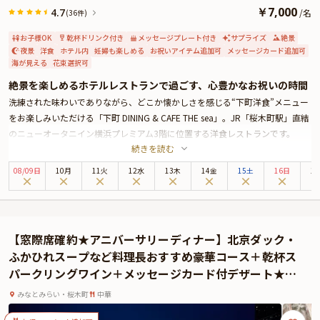
￥
7,000
4.7
/
名
(36件)
お子様OK
乾杯ドリンク付き
メッセージプレート付き
サプライズ
絶景
夜景
洋食
ホテル内
妊婦も楽しめる
お祝いアイテム追加可
メッセージカード追加可
海が見える
花束選択可
絶景を楽しめるホテルレストランで過ごす、心豊かなお祝いの時間
洗練された味わいでありながら、どこか懐かしさを感じる“下町洋食”メニュー
をお楽しみいただける「下町 DINING & CAFE THE sea」。JR「桜木町駅」直結
のニューオータニイン横浜プレミアム3階に位置する洋食レストランです。
続きを読む
高さ3メートルを超えるガラス張りの店内から、大観覧車「コスモクロック
21」やみなとみらい、横浜港にベイブリッジなど、横浜を代表するスポットの
08
/
09
日
10月
11火
12水
13木
14金
15土
16日
1
煌めく夜景をご堪能いただけます。
本プランでは、メインに仔羊のグリルをご堪能いただけるコースディナーをご
用意。乾杯ワンドリンクのほか、特製デザートに添えるご希望のメッセージ入
りチョコプレートもサービスいたします。
【窓際席確約★アニバーサリーディナー】北京ダック・
なお、お席はテーブル席へご案内。
ふかひれスープなど料理長おすすめ豪華コース＋乾杯ス
店内の大きな窓に映し出される、横浜ベイエリアの美しい夜景に包まれて非日
パークリングワイン＋メッセージカード付デザート★ホ
常感あふれるアニバーサリーのひとときをお楽しみください。
テル最上階からみなとみらいの夜景を一望
みなとみらい・桜木町
中華