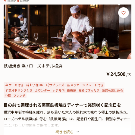
横浜駅
鉄板焼
なプランで、非日常感あふれるお祝いのひとときをお過ごしください。
鉄板焼き 浜 / ローズホテル横浜
￥
24,500
/
名
ケーキ付き
お子様OK
サプライズ
メッセージプレート付き
乾杯ドリンク付き
カウンター
ホテル内
鉄板焼
夫婦にぴったり
妊婦も楽しめる
中華
フレンチ
目の前で調理される豪華鉄板焼きディナーで笑顔咲く記念日を
横浜中華街の喧騒を離れ、落ち着いた大人の隠れ家で味わう極上の鉄板焼き。
ローズホテル横浜内に佇む「鉄板焼 浜」は、記念日や誕生日、特別なディナー
にふさわしい空間をご提供します。
続きを読む
本プランでは、乾杯ドリンクで華やかに幕を開ける、4種類のコースからお好