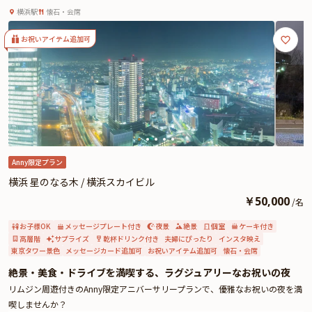
リングワイン＋東京タワーをバックに記念撮影★とって
横浜駅
懐石・会席
おきのアニバーサリーナイトに★
お祝いアイテム追加可
Anny限定プラン
横浜 星のなる木 / 横浜スカイビル
￥
50,000
/
名
お子様OK
メッセージプレート付き
夜景
絶景
個室
ケーキ付き
高層階
サプライズ
乾杯ドリンク付き
夫婦にぴったり
インスタ映え
東京タワー景色
メッセージカード追加可
お祝いアイテム追加可
懐石・会席
絶景・美食・ドライブを満喫する、ラグジュアリーなお祝いの夜
リムジン周遊付きのAnny限定アニバーサリープランで、優雅なお祝いの夜を満
喫しませんか？