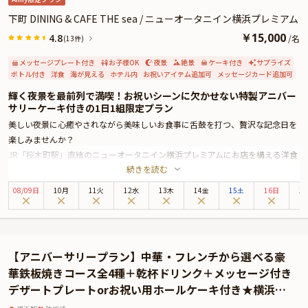
下町 DINING & CAFE THE sea / ニューオータニイン横浜プレミアム
￥
15,000
4.8
/
名
(13件)
メッセージプレート付き
お子様OK
夜景
絶景
ケーキ付き
サプライズ
ボトル付き
洋食
海が見える
ホテル内
お祝いアイテム追加可
メッセージカード追加可
輝く夜景を最前列で満喫！お祝いシーンに欠かせない特製アニバー
サリーケーキ付きの1日1組限定プラン
美しい夜景に心癒やされながら美味しいお食事に舌鼓を打つ、贅沢な記念日を
楽しみませんか？
JR「桜木町駅」直結のニューオータニイン横浜プレミアムにお店を構える洋食
続きを読む
レストラン「下町 DINING & CAFE THE sea」。
高さ3メートルを超えるガラス張りの店内から、大観覧車「コスモクロック
08
/
09
日
10月
11火
12水
13木
14金
15土
16日
1
21」やみなとみらい、横浜港にベイブリッジなど、横浜を代表するスポットの
煌めく夜景を堪能できるのが魅力のお店です。
本プランでは、アニバーサリーのお祝いにぴったりの夜景を堪能できる窓際の
お席を確約いたします。
【アニバーサリープラン】中華・フレンチから選べる豪
お召し上がりいただくのは、牛フィレ肉のロースト・海鮮ポワレなどを味わえ
華鉄板焼きコース全4種＋乾杯ドリンク＋メッセージ付き
るコースディナー。厳選したお肉や新鮮な海鮮を使った一皿一皿が、お祝いの
デザートプレートorお祝い用ホールケーキ付き★横浜中
席を華やかに彩ります。
華街のラグジュアリーホテル★
乾杯ハーフスパークリングボトルや特製アニバーサリーケーキも付いた華やか