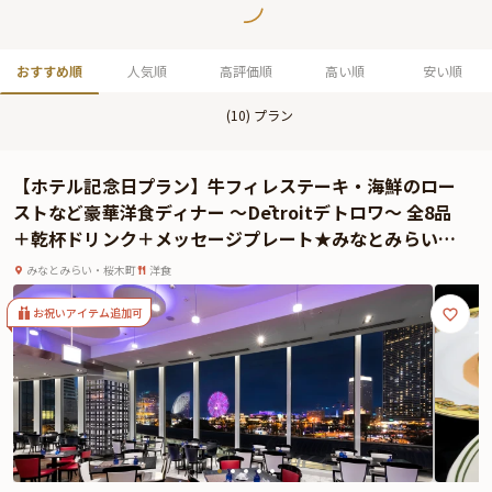
おすすめ順
人気順
高評価順
高い順
安い順
(
10
) プラン
【ホテル記念日プラン】牛フィレステーキ・海鮮のロー
ストなど豪華洋食ディナー ～Dētroitデトロワ～ 全8品
＋乾杯ドリンク＋メッセージプレート★みなとみらいの
夜景を堪能★
みなとみらい・桜木町
洋食
お祝いアイテム追加可