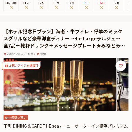
本プランでは、24階からの眺望をお楽しみいただける窓際のお席をご用意。コ
08
/
10
月
11火
12水
13木
14金
15土
16日
17月
1
ース料理には、北京ダックやふかひれスープなど、料理長おすすめのメニュー
を取りそろえました。
乾杯はお祝いに華を添えるスパークリングワインで。
ノンアルコールスパークのご用意もございます。
【ホテル記念日プラン】海老・牛フィレ・仔羊のミック
最後のデザートには「HAPPYANNIVERSARY」のカードが付き。
スグリルなど豪華洋食ディナー ～Le Largeラルジュ～
全7品＋乾杯ドリンク＋メッセージプレート★みなとみら
いの夜景を堪能★
みなとみらい・桜木町
洋食
お祝いアイテム追加可
Anny限定プラン
下町 DINING & CAFE THE sea / ニューオータニイン横浜プレミアム