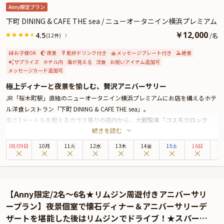
Anny限定プラン
下町 DINING & CAFE THE sea / ニューオータニイン横浜プレミアム
￥
12,000
4.5
/
名
(12件)
お子様OK
夜景
乾杯ドリンク付き
メッセージプレート付き
絶景
サプライズ
ホテル内
海が見える
洋食
お祝いアイテム追加可
メッセージカード追加可
極上ディナーと夜景を愉しむ、贅沢アニバーサリー
JR「桜木町駅」直結のニューオータニイン横浜プレミアムにお店を構えるホテ
ル洋食レストラン「下町 DINING & CAFE THE sea」。
高さ3メートルを超えるガラス張りの店内から、大観覧車「コスモクロック
続きを読む
21」やみなとみらい、横浜港にベイブリッジなど、横浜を代表するスポットの
煌めく夜景を堪能できるのが魅力のお店です。
08
/
09
日
10月
11火
12水
13木
14金
15土
16日
1
本プランでお召し上がりいただくのは、牛フィレ肉のロースト・海鮮のポワレ
などを味わえるコースディナーをご提供。厳選したお肉や新鮮な海鮮を使った
一皿一皿が、お祝いの席を華やかに彩ります。また、乾杯ワンドリンクのほ
か、特製デザートに添えるご希望のメッセージ入りチョコプレートの特典もご
【Anny限定/2名～6名★リムジン周遊付きアニバーサリ
用意いたします。
ープラン】夜景個室で懐石ディナー＆アニバーサリーデ
宝石箱をひっくり返したような夜景が煌めく空間で、思い出に残るアニバーサ
ザートを堪能した後はリムジンでドライブ！★スパーク
リーをお過ごしください。