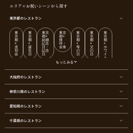
エリア×お祝いシーンから探す
東京都
のレストラン
東
東
東京
東京
東
東
東
京
京
都×
都×
京
京
京
都
都
結婚
接
都
都
都
×
×
記念
待・
×
×
×
送
誕
日・
会食
母
父
ホ
別
生
記念
の
の
ワ
会
日
日
日
日
イ
ト
デ
もっとみる
ー
東
東
東
東
東
東
東
東
大阪府
のレストラン
京
京
京
京
京
京
京
京
都
都
都
都
都
都
都
都
×
×
×
×
×
×
×
×
ク
金
銀
プ
女
米
古
還
神奈川県
のレストラン
リ
婚
婚
ロ
子
寿
希
暦
ス
式
式
ポ
会
マ
ー
ス
ズ
愛知県
のレストラン
東
東
東
東
東
東
東
東
京
京
京
京
京
京
京
京
千葉県
都
のレストラン
都
都
都
都
都
都
都
×
×
×
×
×
×
×
×
バ
七
婚
成
ク
内
退
卒
レ
五
約
人
リ
定
職
業