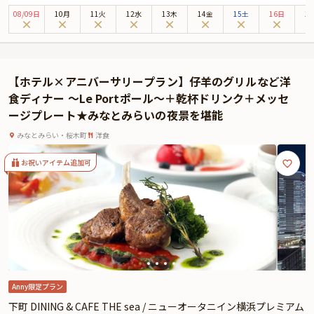
みのものをお選びいただけます。『中華鉄板焼き』と『フレンチ鉄板焼き』、
08
/
09
日
10月
11火
12水
13木
14金
15土
16日
1
それぞれに趣向を凝らしたラインアップを計4コースご用意。南足柄産の相州
牛や新鮮な魚介類、華やかな前菜など、旬の食材を贅沢に使用し、一流のシェ
フが目の前で焼き上げる至福のひとときをご堪能ください。香ばしく焼き上が
る音や香り、職人技が光るナイフさばきに彩られたライブ感あふれる演出が、
【ホテル×アニバーサリープラン】仔羊のグリルなど洋
特別な夜に華を添えます。
食ディナー ～Le Portポール～＋乾杯ドリンク＋メッセ
さらに、それぞれのコースに異なるデザート特典をご用意。メッセージ付きデ
ージプレート★みなとみらいの夜景を堪能
ザートプレートやお祝い用ホールケーキなど、大切な方とのアニバーサリーや
お祝いのシーンを華やかに彩ります。
みなとみらい・桜木町
洋食
ホテルならではの上質なサービスと、シェフの熟練の技が融合した「鉄板焼
浜」で、思い出に残る特別な夜をお過ごしください。
お祝いアイテム追加可
Anny限定プラン
下町 DINING & CAFE THE sea / ニューオータニイン横浜プレミアム