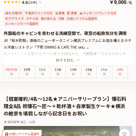
￥
9,000
4.6
/
名
(10件)
お子様OK
乾杯ドリンク付き
絶景
夜景
メッセージプレート付き
サプライズ
ホテル内
海が見える
洋食
お祝いアイテム追加可
メッセージカード追加可
外国船のキャビンを思わせる洗練空間で、夜空の船旅気分を満喫
JR「桜木町駅」直結のニューオータニイン横浜プレミアムにお店を構えるホテ
ル洋食レストラン「下町 DINING & CAFE THE sea」。
高さ3メートルを超えるガラス張りの店内から、大観覧車「コスモクロック
続きを読む
21」やみなとみらい、横浜港にベイブリッジなど、横浜を代表するスポットの
煌めく夜景を堪能できるのが魅力のお店です。
08
/
09
日
10月
11火
12水
13木
14金
15土
16日
1
本プランでお召し上がりいただくのは、海老・牛フィレ・仔羊のミックスグリ
ルをメインとした全5品のコースディナー。乾杯ワンドリンクのほか、特製デ
ザートに添えるご希望のメッセージ入りチョコプレートの特典もご用意いたし
ます。
【個室確約/4名～12名★アニバーサリープラン】懐石料
夜景に包まれた特別感あふれる空間で、記念日にふさわしい美食をご堪能くだ
理全8品 祝懐石～匠～＋乾杯酒＋自家製生ケーキ★横浜
さい。
の絶景を堪能しながら記念日をお祝い
横浜駅
懐石・会席
お祝いアイテム追加可