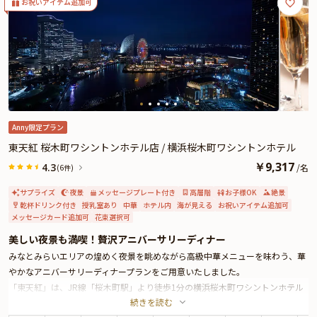
お祝いアイテム追加可
Anny限定プラン
東天紅 桜木町ワシントンホテル店 / 横浜桜木町ワシントンホテル
￥
9,317
4.3
/
名
(6件)
サプライズ
夜景
メッセージプレート付き
高層階
お子様OK
絶景
乾杯ドリンク付き
授乳室あり
中華
ホテル内
海が見える
お祝いアイテム追加可
メッセージカード追加可
花束選択可
美しい夜景も満喫！贅沢アニバーサリーディナー
みなとみらいエリアの煌めく夜景を眺めながら高級中華メニューを味わう、華
やかなアニバーサリーディナープランをご用意いたしました。
「東天紅」は、JR線「桜木町駅」より徒歩1分の横浜桜木町ワシントンホテル
続きを読む
最上階にお店を構える、歴史ある中華料理店です。