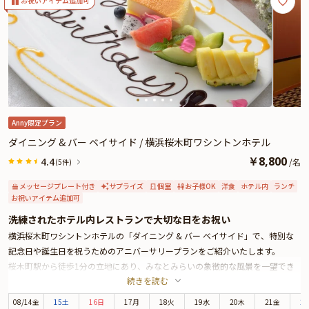
☆このプランでは、Annyお祝い体験限定の有料オプションで、「赤いちゃんち
お祝いアイテム追加可
ゃんこ」をお付けいただけます。帽子や扇子付きで記念撮影にもぴったり！
Anny限定プラン
ダイニング & バー ベイサイド / 横浜桜木町ワシントンホテル
￥
8,800
4.4
/
名
(5件)
メッセージプレート付き
サプライズ
個室
お子様OK
洋食
ホテル内
ランチ
お祝いアイテム追加可
洗練されたホテル内レストランで大切な日をお祝い
横浜桜木町ワシントンホテルの「ダイニング & バー ベイサイド」で、特別な
記念日や誕生日を祝うためのアニバーサリープランをご紹介いたします。
桜木町駅から徒歩1分の立地にあり、みなとみらいの象徴的な風景を一望でき
続きを読む
るこのレストランは、昼間の明るい陽射しから夜の輝く光の海まで、時間帯に
よって異なる表情を楽しむことができます。美しい大観覧車やビル群が織り成
08
/
14
金
15土
16日
17月
18火
19水
20木
21金
2