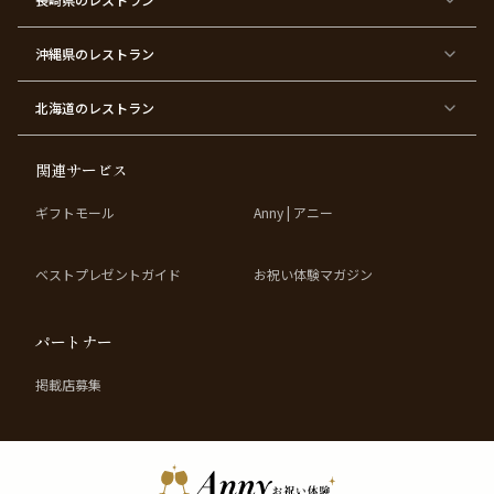
デ
ー
テ
ー
ィ
ー
沖縄県
のレストラン
東
東
東
東
京
京
京
京
都
都
都
都
北海道
のレストラン
×
×
×
×
お
大
歓
同
子
人
迎
窓
様
数
会
会
の
の
関連サービス
お
お
誕
祝
生
い
ギフトモール
Anny | アニー
日
ベストプレゼントガイド
お祝い体験マガジン
パートナー
掲載店募集