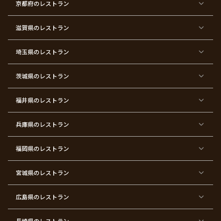
ン
三
式
ス
祝
式
京都府
のレストラン
タ
マ
い
イ
ス
ン
パ
ー
滋賀県
のレストラン
テ
ィ
ー
埼玉県
のレストラン
東
東
東
東
東
東
東
東
京
京
京
京
京
京
京
京
都
都
都
都
都
都
都
都
茨城県
のレストラン
×
×
×
×
×
×
×
×
サ
忘
結
入
長
ハ
ハ
入
プ
年
婚
学
寿
ー
ロ
園
ラ
会
式
式
フ
ウ
式
福井県
のレストラン
イ
二
バ
ィ
ズ
次
ー
ン
パ
会
ス
パ
ー
デ
ー
兵庫県
のレストラン
テ
ー
テ
ィ
ィ
ー
ー
福岡県
のレストラン
東
東
東
東
東
東京
東
東
京
京
京
京
京
都×
京
京
都
都
都
都
都
顔合
都
都
宮城県
×
のレストラン
×
×
×
×
わ
×
×
ベ
フ
結
お
お
せ・
ウ
デ
ビ
ァ
婚
食
宮
結納
ェ
ー
ー
ー
祝
い
参
デ
ト
シ
ス
い
初
り
ィ
広島県
のレストラン
ャ
ト
パ
め
ン
ワ
バ
ー
グ
ー
ー
テ
パ
ス
ィ
ー
長崎県
のレストラン