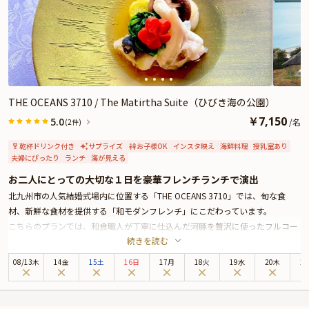
THE OCEANS 3710 / The Matirtha Suite（ひびき海の公園）
￥
7,150
5.0
/
名
(2件)
乾杯ドリンク付き
サプライズ
お子様OK
インスタ映え
海鮮料理
授乳室あり
夫婦にぴったり
ランチ
海が見える
お二人にとっての大切な１日を豪華フレンチランチで演出
北九州市の人気結婚式場内に位置する「THE OCEANS 3710」では、旬な食
材、新鮮な食材を提供する「和モダンフレンチ」にこだわっています。
こちらのプランでは、和食職人が丁寧に仕込んだ河豚を贅沢に使ったフルコー
続きを読む
スをご用意いたしました。普段なかなかたっぷり味わうことの出来ない河豚料
理を心ゆくまでご堪能ください。
08
/
13
木
14金
15土
16日
17月
18火
19水
20木
2
また、乾杯ドリンクと貸切チャペルのご用意もあり、お食事の初めから終わり
までワクワクが止まらない内容になっております。
一生に一度しかないプロポーズの瞬間は大自然を堪能できる開放的な空間でお