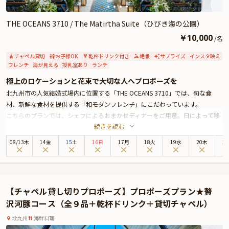
THE OCEANS 3710 / The Matirtha Suite（ひびき海の公園）
￥
10,000
/
名
チャペル貸切
お子様OK
乾杯ドリンク付き
絶景
サプライズ
インスタ映え
フレンチ
海が見える
授乳室あり
ランチ
極上のロケーションと花束で大切な人へプロポーズを
北九州市の人気結婚式場内に位置する「THE OCEANS 3710」では、旬な食
材、新鮮な食材を提供する「和モダンフレンチ」にこだわっています。
こちらのプランでは、シェフによるおまかせディナーをご用意。日によって移
続きを読む
り変わるメニューはご来店いただいたその日だからこそ味わえるものばかり。
さらに、乾杯ドリンク、花束、貸切チャペルのご用意もあり、最初から最後ま
08
/
13
木
14金
15土
16日
17月
18火
19水
20木
2
でサプライズ満載のプロポーズ体験をお約束します。
また結婚式も併せてご検討中のお客様へ、結婚式もお得になるプレゼントもご
用意しております。
結婚式についてはご相談だけでも結構です。
【チャペル貸し切りプロポーズ】プロポーズプラン★贅
ご予約～当日まで専属のプランナーが一緒にお手伝いをさせて頂きます。お客
沢河豚コース（全９品＋乾杯ドリンク＋貸切チャペル）
様のご要望に合わせて柔軟に対応させて頂きますので、ご要望がございました
らご相談ください。
北九州
海鮮料理
大切な方への一生に一度のプロポーズは特別おまかせメニューで、お二人だけ