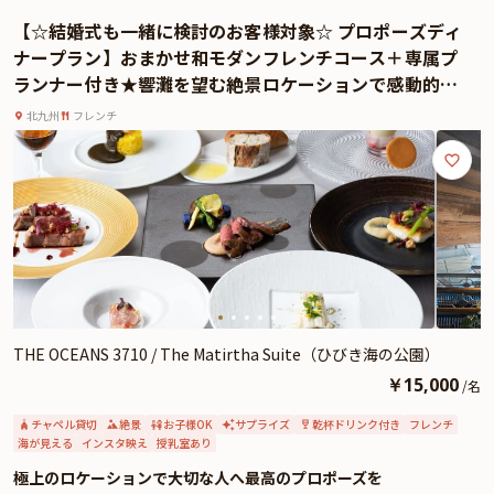
過ごしください。
【☆結婚式も一緒に検討のお客様対象☆ プロポーズディ
※オプションをご希望の場合は、ご予約リクエスト時にご記入ください。
ナープラン】おまかせ和モダンフレンチコース＋専属プ
・花束 ￥5,000~
ランナー付き★響灘を望む絶景ロケーションで感動的な
プロポーズを★※条件有
北九州
フレンチ
THE OCEANS 3710 / The Matirtha Suite（ひびき海の公園）
￥
15,000
/
名
チャペル貸切
絶景
お子様OK
サプライズ
乾杯ドリンク付き
フレンチ
海が見える
インスタ映え
授乳室あり
極上のロケーションで大切な人へ最高のプロポーズを