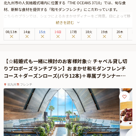
北九州市の人気結婚式場内に位置する「THE OCEANS 3710」では、旬な食
材、新鮮な食材を提供する「和モダンフレンチ」にこだわっています。
こちらのプランでは、シェフによるおまかせディナーをご用意。日によって移
続きを読む
り変わるメニューはご来店いただいたその日だからこそ味わえるものばかり。
さらに、乾杯ソフトドリンク、貸切チャペルのご用意もあり、最初から最後ま
08
/
13
木
14金
15土
16日
17月
18火
19水
20木
2
でサプライズ満載のプロポーズ体験をお約束します。
また結婚式も併せてご検討中のお客様へ、結婚式もお得になるプレゼントもご
用意しております。
結婚式についてはご相談だけでも結構です。
【☆結婚式も一緒に検討のお客様対象☆ チャペル貸し切
ご予約～当日まで専属のプランナーが一緒にお手伝いをさせて頂きます。お客
りプロポーズランチプラン】おまかせ和モダンフレンチ
様のご要望に合わせて柔軟に対応させて頂きますので、ご要望がございました
コース＋ダーズンローズ(バラ12本)＋専属プランナー付
らご相談ください。
き★響灘を望む絶景ロケーションで感動的なプロポーズ
大切な方への一生に一度のプロポーズは特別おまかせメニューで、お二人だけ
北九州
フレンチ
を★
の素敵な時間をお過ごしください。