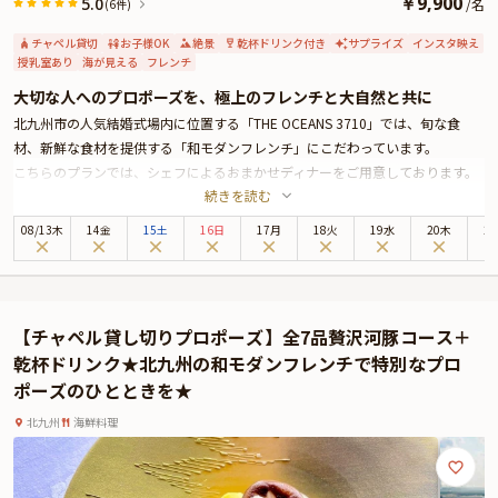
￥
9,900
5.0
/
名
(6件)
チャペル貸切
お子様OK
絶景
乾杯ドリンク付き
サプライズ
インスタ映え
授乳室あり
海が見える
フレンチ
大切な人へのプロポーズを、極上のフレンチと大自然と共に
北九州市の人気結婚式場内に位置する「THE OCEANS 3710」では、旬な食
材、新鮮な食材を提供する「和モダンフレンチ」にこだわっています。
こちらのプランでは、シェフによるおまかせディナーをご用意しております。
続きを読む
日によって移り変わるメニューはご来店いただいたその日だからこそ味わえる
ものばかり。
08
/
13
木
14金
15土
16日
17月
18火
19水
20木
2
乾杯ドリンクのご用意と貸切チャペルのご用意もあり、最初から最後まで楽し
めるディナー体験をお約束します。
大切な方への一生に一度のプロポーズは特別おまかせメニューで、お二人だけ
の素敵な時間をお過ごしください。
【チャペル貸し切りプロポーズ】全7品贅沢河豚コース＋
※オプションをご希望の場合は、ご予約リクエスト時にご記入ください。
乾杯ドリンク★北九州の和モダンフレンチで特別なプロ
・花束 ￥5,000~
ポーズのひとときを★
北九州
海鮮料理