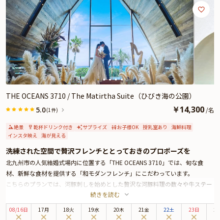
の素敵な時間をお過ごしください。
THE OCEANS 3710 / The Matirtha Suite（ひびき海の公園）
￥
14,300
5.0
/
名
(1件)
絶景
乾杯ドリンク付き
サプライズ
お子様OK
授乳室あり
海鮮料理
インスタ映え
海が見える
洗練された空間で贅沢フレンチととっておきのプロポーズを
北九州市の人気結婚式場内に位置する「THE OCEANS 3710」では、旬な食
材、新鮮な食材を提供する「和モダンフレンチ」にこだわっています。
こちらのプランでは、河豚刺しを始めとした贅沢な河豚料理の数々や牛ステー
続きを読む
キを含んだ全９品のディナーフルコースをご用意致しました。
また乾杯ドリンクと貸切チャペルのご用意もあり、最初から最後まで思い出に
08
/
16
日
17月
18火
19水
20木
21金
22土
23日
2
残るディナー体験をお約束します。