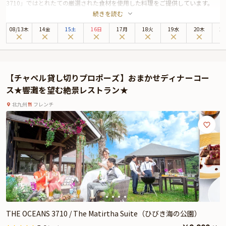
3710」ではとれたての厳選された食材を使用した料理をご提供しています。
続きを読む
本プランでお召し上がりいただくのは魚料理、肉料理を含む豪華７品フルコー
スです。
08
/
13
木
14金
15土
16日
17月
18火
19水
20木
2
さらに、お食事の席をより思い出深いものにしていただくために乾杯ドリンク
のご準備もしております。
広々とした景色を前にしたプロポーズはきっとお二人にとって忘れられないも
のになるはず。
【チャペル貸し切りプロポーズ】おまかせディナーコー
熟練のスタッフが最高の一日となるよう精一杯おもてなしいたします。
ス★響灘を望む絶景レストラン★
※オプションをご希望の場合は、ご予約リクエスト時にご記入ください。
・花束 ￥5,000~
北九州
フレンチ
THE OCEANS 3710 / The Matirtha Suite（ひびき海の公園）