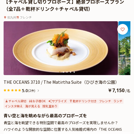
【チャペル貸し切りプロポーズ】絶景プロポーズプラン
よくあるご質問
（全7品＋乾杯ドリンク＋チャペル貸切）
お問い合わせ
北九州
フレンチ
THE OCEANS 3710 / The Matirtha Suite（ひびき海の公園）
￥
7,150
5.0
/
名
(2件)
チャペル貸切
お子様OK
サプライズ
乾杯ドリンク付き
フレンチ
ランチ
インスタ映え
海が見える
授乳室あり
青い空と海を眺めながら最高のプロポーズを
青空と海を眺望できる特別空間で最高のプロポーズを実現しませんか？
ハワイのような開放的な空間に位置する人気結婚式場内の「THE OCEANS