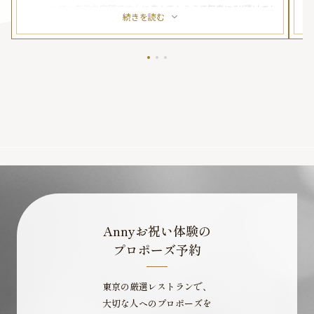
した。 とても素敵な空間で彼女に喜んでもらえて無事にOK頂けまし
に
続きを読む
た！ 店員さんは皆さん気さくで楽しい時間を過ごせました。
の
き
し
Annyお祝い体験の
プロポーズ予約
東京の厳選レストランで、
大切な人へのプロポーズを