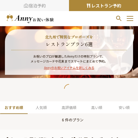
宿泊予約
レストラン予約
お気に入りプラン
北九州で特別なプロポーズを
お気に入りの登録がありません
レストランプラン6選
プランの
をクリックすることで
お祝いのプロが厳選したAnnyだけの特別プランで、
メッセージカードや花束までスマートにまとめて予約。
お気に入りに追加できます。
Annyのお祝いアイテムを詳しくみる
閲覧履歴
閲覧履歴はありません
過去に見たお店が最大10件まで表示されます。
10件を超えると、古いものから順に削除されます。
おすすめ順
人気順
高評価順
高い順
安い順
TOP
6
件のプラン
Annyお祝い体験について
Annyお祝いアイテムについて