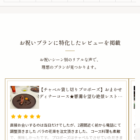
一生に一度のプロポーズの日には、普段なかなか味わえない料理で特別感を存
分に感じてみてはいかがでしょうか。
※オプションをご希望の場合は、ご予約リクエスト時にご記入ください。
・花束 ￥5,000~
お祝いプランに特化したレビューを掲載
お祝いシーン別のリアルな声で、
理想のプランが見つかります。
【チャペル貸し切りプロポーズ】おまかせ
ディナーコース★響灘を望む絶景レストラ
ン★
直接お会いするのは当日だけでしたが、2週間近く前から電話にて
デ
調整頂きました バラの花束を注文頂きました、 コース料理も素敵
と
で、美味しかったです。 プロポーズはチャペルでさせていただきま
の