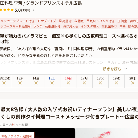
国料理 李芳 / グランドプリンスホテル広島
5.0
(30件)
メッセージプレート付き
サプライズ
高層階
絶景
乾杯ドリンク付き
個室
お
ッセージカード追加可
ランチ
花束選択可
海が見える
インスタ映え
授乳室あり
中華
飲み放
望が魅力のパノラマビュー個室×心尽くしの広東料理コース〜選べるオ
可能
家族様、ご友人様が集う大切なご宴席に「中国料理 李芳」の個室確約プランはい
福が紡ぐ、和やかな美食のひとときをお過ごしください。
ランドプリンスホテル広島21階に位置する広東料理レストラン「李芳」。瀬戸内海
続きを読む
は、とっておきのお祝いシーンに最適です。周りを気にせずお寛ぎいただける個室
宴となることでしょう。
8
/
12
水
13木
14金
15土
16日
17月
18火
19水
20木
プランでお召し上がりいただくのは、お祝いの席に相応しい贅沢なコース全7品。
折々の厳選食材を使用した逸品は、珠玉の味わい。最高のおもてなしと共に「李芳
祝宴を彩るオプション★
料オプションで、お祝いの席に華を添える祝い鯛やケーキ、フリードリンクの追加が
【最大8名様 / 大人数の入学式お祝いディナープラン】美しい
、ギフトなどをお付けすることができます。メッセージカードは着席時に、花束や
尽くしの創作タイ料理コース＋メッセージ付きプレート〜広島
で、サプライズ演出にお役立てください。
広島市内
タイ料理
お祝いアイテム追加可