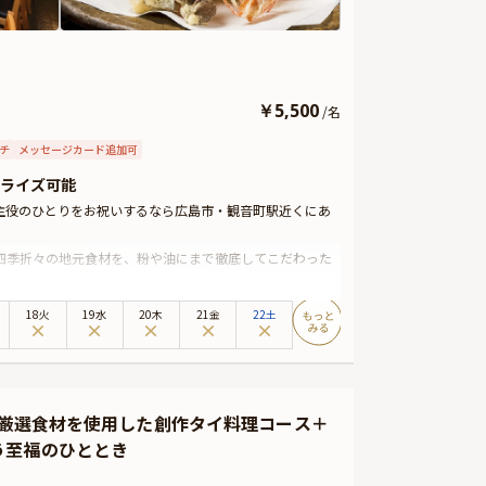
￥
5,500
/
名
チ
メッセージカード追加可
ライズ可能
主役のひとりをお祝いするなら広島市・観音町駅近くにあ
四季折々の地元食材を、粉や油にまで徹底してこだわった
軽やかな衣は、素材の旨味を引き立てます。
意。彩り豊かな和食の数々に加え、厳選された食材を使用
18火
19水
20木
21金
22土
ーブル席に加え、プライベート感のある完全個室も完備。和
残るお祝いのひとときをお楽しみください。
・ギフト・カスタマイズ可能なメッセージカードなどをお
イムにご予約主様にお渡し致しますので、サプライズにお
の厳選食材を使用した創作タイ料理コース＋
す。
う至福のひととき
しください。