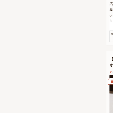
広
誕
歩
な
最
の
0
お
り
さ
け
役
本