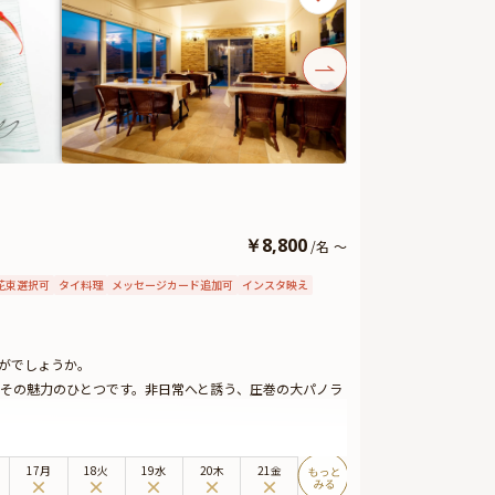
￥
8,800
/
名
～
花束選択可
タイ料理
メッセージカード追加可
インスタ映え
かがでしょうか。
景もその魅力のひとつです。非日常へと誘う、圧巻の大パノラ
生の節目のお祝いや、ゲストをもてなすご宴席にもおすす
いただけます。
17月
18火
19水
20木
21金
も可能です。ご希望の場合には、予約の際にご記入くださ