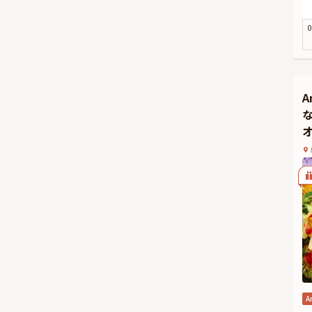
る
ず
0
お
を
★
有
り
ジ
A