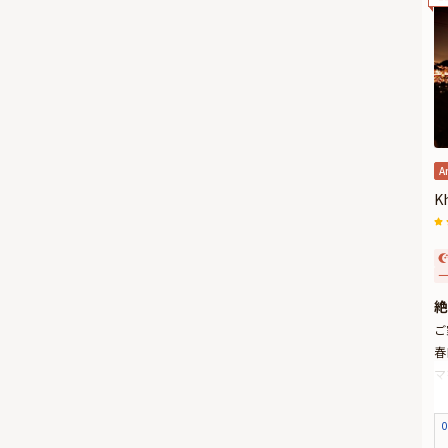
A
K
一
絶
ご
春
マ
ラ
め
0
お