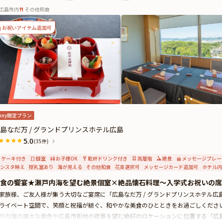
広島市内
その他和食
お祝いアイテム追加可
nny限定プラン
島なだ万 / グランドプリンスホテル広島
5.0
(35件)
ケーキ付き
個室
お子様OK
乾杯ドリンク付き
高層階
絶景
メッセージプレー
ンスタ映え
授乳室あり
海が見える
その他和食
花束選択可
メッセージカード追加可
ホテル内
食の饗宴★瀬戸内海を望む絶景個室×絶品懐石料理〜入学式お祝いの席
家族様、ご友人様が集う大切なご宴席に「広島なだ万 / グランドプリンスホテル
ライベート空間で、笑顔と祝福が紡ぐ、和やかな美食のひとときをお過ごしくださ
戸内海の雄大な景色や広島市街地の夜景を望む絶好のロケーションに位置する「広島