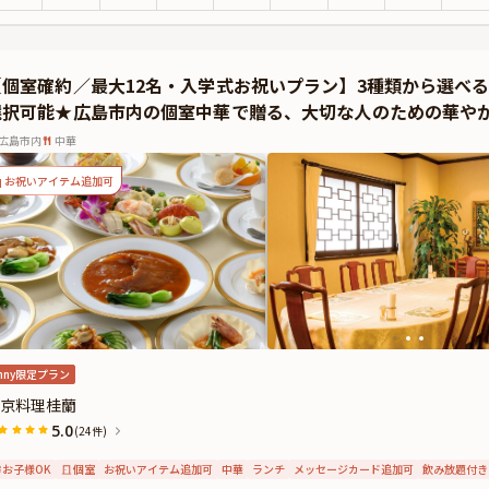
。
祝いディナープランでお召し上がりいただくのは、「Khaao Chee」自慢のシェフおまかせコース。（
れぞれの金額に合わせたお料理をご用意させていただきます。）デザートにはご希
【個室確約／最大12名・入学式お祝いプラン】3種類から選べ
ッセージプレートが特別な時間を華やかに彩ることでしょう。
選択可能★広島市内の個室中華で贈る、大切な人のための華や
材の魅力を存分に楽しめるお料理の数々は目にも美しく、一度食べたら忘れられな
わえない逸品揃いです。シェフの技と感性が随所に光る、贅沢な美食のひとときを
広島市内
中華
たご希望に合わせて、特別な演出が叶う“フルーツカービング”のご用意が可能です
お祝いアイテム追加可
込むタイの伝統文化です。 特別な日を彩る華やかなサプライズとして喜ばれております
材料費・税込み）でご用意させていただきます。
◆Anny限定◆◆
料オプションでAnny限定の花束やギフト、カスタマイズ可能なメッセージカード
に、ギフトはデザートタイムにご予約主様にお渡し致しますので、サプライズ演出
てお手伝いいたします。
nny限定プラン
京料理桂蘭
5.0
(24件)
お子様OK
個室
お祝いアイテム追加可
中華
ランチ
メッセージカード追加可
飲み放題付き