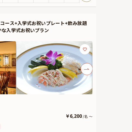
※A / 8,800円 B / 11,000円 C / 13,200円
望のメッセージを添えてご提供いたします。想いを込めた
るコース+入学式お祝いプレート+飲み放題
かな入学式お祝いプラン
い美味しさ。地元の新鮮な食材にこだわった、ここでしか
お約束いたします。
。フルーツカービングとはナイフ1つで果物や野菜に柄を彫
。 ご希望の方は1週間前までのご予約の上、11,000円
などをお付けすることができます。メッセージカードは着席
にお役立てください。とっておきのお祝いシーンを心を込
￥
6,200
/
名
～