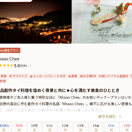
nny限定プラン
haao Chee
5.0
(9件)
夜景
サプライズ
メッセージプレート付き
絶景
お子様OK
お祝いアイテム追加可
軒家
品創作タイ料理を煌めく夜景と共に★心を満たす美食のひととき
家族様やご友人様と集う特別な日に「Khaao Chee」のお祝いディナープランはい
日野の高台に佇む創作タイ料理の名店「Khaao Chee」。眼下に広がる美しい夜
を、繊細で上品な味わいの創作タイ料理と共にお楽しみください。
続きを読む
グジュアリーな洗練空間はとっておきのお祝いシーンに最適。還暦や古希などの人
です。白を基調とした、気品漂う店内は落ち着きがあり、心地良い時間をお過ごし
8
/
08
土
09日
10月
11火
12水
13木
14金
15土
16日
席はゆったりと寛げるテーブル席へご案内。天候に恵まれれば、テラス席のご利用