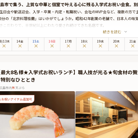
島市で集う、上質な中華と個室で叶える心に残る入学式お祝い会食。別
生日会や歓送迎会、入学・卒業・内定・転職祝い、会社のMVP会など、複数の方で
3分の「北京料理桂蘭」はいかがでしょうか。昭和42年創業の老舗で、日本人の味
きこだわりで、半世紀以上にわたり愛され続けてきた名店です。
続きを読む
大12名まで対応可能なお祝いプランでは、選び抜かれた豪華食材を用いた特別な3
料理は、どれも丁寧な職人技と優れた調和が光ります。
8
/
13
木
14金
15土
16日
17月
18火
19水
20木
21金
食事の場には、華やかな洋風空間や掘りごたつ式の円卓など、多彩な個室をご用意
と語らいながら、美味しさに包まれる至福の時間をお過ごしください。
らに本プランでは有料オプションで、主役の方へのサプライズにぴったりな花束・
することができます。メッセージカードは着席時に、花束やギフトはデザートタイ
【最大8名様★入学式お祝いランチ】職人技が光る★旬食材の
立てください。詳しくは本ページ中段の「お祝いアイテム」の欄で、選んでいただ
す特別なひととき
格中華の技とぬくもりあるおもてなしが融合する「北京料理桂蘭」で、心に残るひ
広島市内
天ぷら
お祝いアイテム追加可