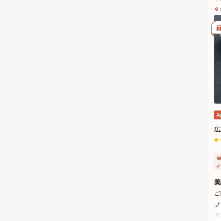
A
広
イ
美
ご
プ
瀬