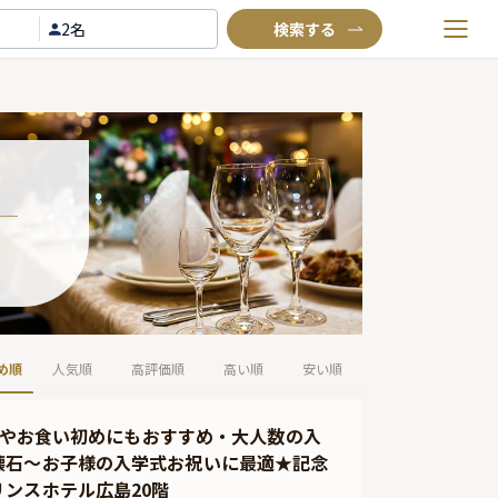
2名
お気に入りプラン
閲覧履歴
TOP
Annyお祝い体験について
Annyお祝いアイテムについて
よくあるご質問
お問い合わせ
め順
人気順
高評価順
高い順
安い順
デーやお食い初めにもおすすめ・大人数の入
懐石〜お子様の入学式お祝いに最適★記念
ンスホテル広島20階