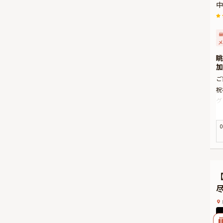
中
メ
眺
加
ご
祝
グ
ン
祝
0
本
季
★
有
束
の