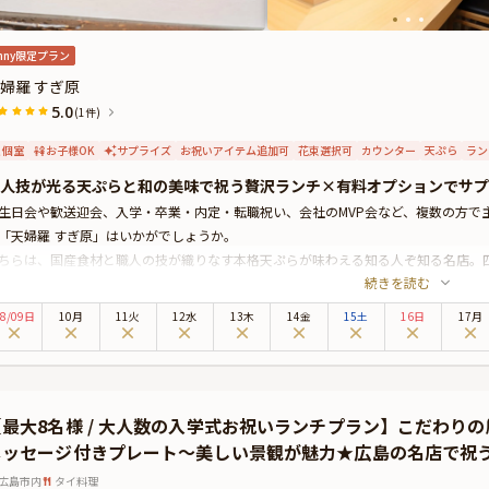
nny限定プラン
婦羅 すぎ原
5.0
(1件)
個室
お子様OK
サプライズ
お祝いアイテム追加可
花束選択可
カウンター
天ぷら
ラン
人技が光る天ぷらと和の美味で祝う贅沢ランチ×有料オプションでサプ
生日会や歓送迎会、入学・卒業・内定・転職祝い、会社のMVP会など、複数の方で
「天婦羅 すぎ原」はいかがでしょうか。
ちらは、国産食材と職人の技が織りなす本格天ぷらが味わえる知る人ぞ知る名店。
続きを読む
法で仕上げる天ぷらはまさに絶品です。まるで霜柱を踏んだかのようにサクサクと
んな「すぎ原」では、旬の美味をふんだんに取り入れたお祝いランチプランをご用
8
/
09
日
10月
11火
12水
13木
14金
15土
16日
17月
た9種の天ぷらを揚げたての状態でお楽しみいただけます。お席はカウンターやテ
落ち着いた雰囲気に包まれながら、全国から厳選した日本酒やワインと共に、心に
らに本プランでは、有料オプションで、主役の方へのサプライズにぴったりな花束
けすることが出来ます。メッセージカードは着席時に、花束やギフトはデザートタ
【最大8名様 / 大人数の入学式お祝いランチプラン】こだわり
立てください。詳しくは本ページ中段の「お祝いアイテム」の欄で、選んで頂けま
メッセージ付きプレート〜美しい景観が魅力★広島の名店で祝
の恵みと職人のこだわりが詰まった逸品を味わいながら、至福のひとときをお過ご
広島市内
タイ料理