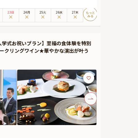
は、とっておきのお祝いシーンに最適です。周りを気にせ
宴となることでしょう。
23日
24月
25火
26水
27木
石料理。ここでしか味わえない逸品が、特別な日の思い出
お楽しみください。
焼（4名様分 / 追加はおひとり様につき1,840円 で承
数の入学式お祝いプラン】至福の食体験を特別
、花束、ギフトなどをお付けすることができます。メッセー
パークリングワイン★華やかな演出が叶う
すので、サプライズ演出にお役立てください。