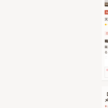
A
天
職
誕
る
こ
製
そ
0
し
の
さ
付
役
旬