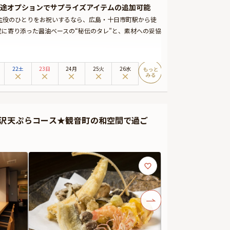
途オプションでサプライズアイテムの追加可能
主役のひとりをお祝いするなら、広島・十日市町駅から徒
覚に寄り添った醤油ベースの“秘伝のタレ”と、素材への妥協
種類のコースをご用意。あっさりとしながらも奥深い味わい
22土
23日
24月
25火
26水
。大切な方のお祝いの日を、プライベートな空間でゆった
ギフト・カスタマイズ可能なメッセージカードなどをお付
ムにご予約主様にお渡しいたしますので、サプライズにお
贅沢天ぷらコース★観音町の和空間で過ご
けます。
とときをぜひお過ごしください。