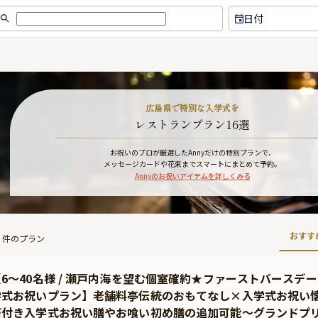
日付
広島県で特別な入学式を
レストランプラン16選
お祝いのプロが厳選したAnnyだけの特別プランで、
メッセージカードや花束までスマートにまとめて予約。
Annyのお祝いアイテムを詳しくみる
おすす
件のプラン
【6〜40名様 / 瀬戸内海を望む個室確約★ファーストバース
学式お祝いプラン】老舗料亭伝統のおもてなし×入学式お祝い
箸付き入学式お祝い膳やお喰い初め膳の追加可能〜グランドプリ