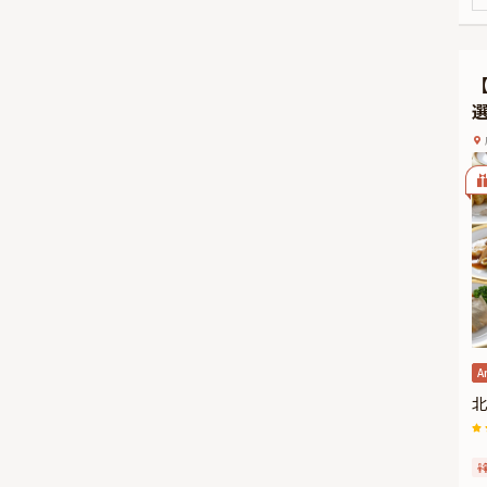
い
お
そ
メ
素
味
ま
り
（
◆
有
時
め
A
北