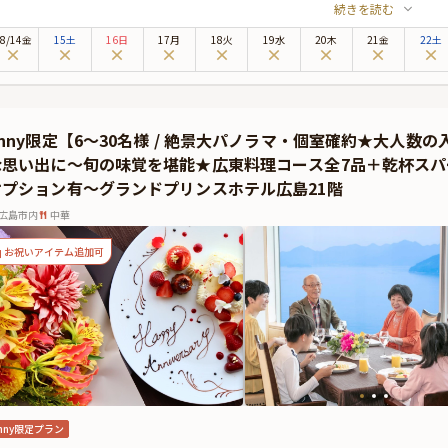
続きを読む
日本料理店。瀬戸内海の雄大な景色や広島市街地の夜景を望む絶好のロケーション
お寛ぎいただける個室をご用意しておりますので、自然と会話も弾み、和やかな祝
8
/
14
金
15土
16日
17月
18火
19水
20木
21金
22土
召し上がりいただくのは、瀬戸内海の食材をふんだんに盛り込んだ、心尽くしの懐
より華やかに彩ることでしょう。美しい器やしつらえと共に、季節の恵みを五感で
祝宴を彩るオプション★
料オプションで、名前入りの記念箸がついた、お子様お祝い膳やお食い初め膳、祝い鯛姿
Anny限定【6〜30名様 / 絶景大パノラマ・個室確約★大人
ます）、ホールケーキの追加が可能です。また、Anny限定のメッセージカードや
な思い出に〜旬の味覚を堪能★広東料理コース全7品＋乾杯ス
カードは着席時に、花束やギフトはデザートタイムにご予約主様にお渡しいたしま
オプション有〜グランドプリンスホテル広島21階
広島市内
中華
お祝いアイテム追加可
nny限定プラン