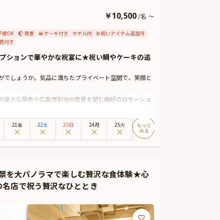
￥
10,500
/
名
～
子様OK
夜景
ケーキ付き
ホテル内
お祝いアイテム追加可
題付き
プションで華やかな祝宴に★祝い鯛やケーキの追
かがでしょうか。気品に満ちたプライベート空間で、笑顔と
の雄大な景色や広島市街地の夜景を望む絶好のロケーショ
をご用意しておりますので、自然と会話も弾み、和やかな
21金
22土
23日
24月
25火
さらに特典として、乾杯ドリンクもご用意しております。四
」が極上の食体験をお届けいたします。
可能です。また、Anny限定のメッセージカードや、花
夜景を大パノラマで楽しむ贅沢な食体験★心
ギフトはデザートタイムにご予約主様にお渡しいたします
の名店で祝う贅沢なひととき