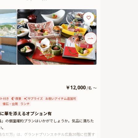
￥
12,000
/
名
～
ト付き
夜景
サプライズ
お祝いアイテム追加可
懐石・会席
ランチ
に華を添えるオプション有
広島」の個室確約プランはいかがでしょうか。気品に満ちた
い。
なだ万」は、グランドプリンスホテル広島20階に位置す