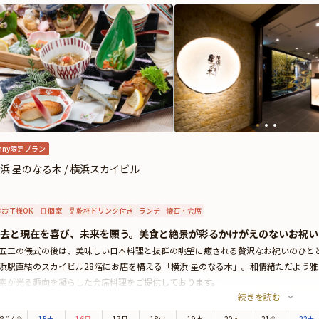
nny限定プラン
浜 星のなる木 / 横浜スカイビル
お子様OK
個室
乾杯ドリンク付き
ランチ
懐石・会席
去と現在を喜び、未来を願う。美食と絶景が彩るかけがえのないお祝い
五三の儀式の後は、美味しい日本料理と抜群の眺望に癒される贅沢なお祝いのひと
浜駅直結のスカイビル28階にお店を構える「横浜 星のなる木」。和情緒ただよう
素が光る趣向を凝らした会席料理をご提供しております。
続きを読む
子様向けのお祝い御膳と大人の方向けの会席料理をセットにした七五三専用の本プ
など、お子様に人気のメニューを集めた豪華な御膳をお楽しみいただきます。大人
8
/
14
金
15土
16日
17月
18火
19水
20木
21金
22土