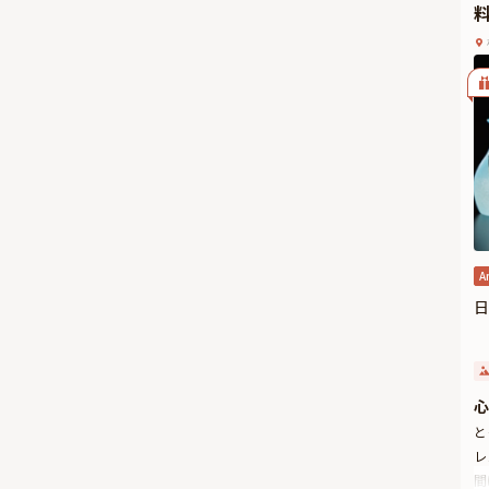
A
日
心
と
レ
間