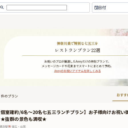
日付
神奈川県で特別な七五三を
レストランプラン22選
お祝いのプロが厳選したAnnyだけの特別プランで、
メッセージカードや花束までスマートにまとめて予約。
Annyのお祝いアイテムを詳しくみる
おすす
件のプラン
【個室確約/6名～20名七五三ランチプラン】お子様向けお祝
ク★抜群の景色も満喫★
横浜駅
懐石・会席