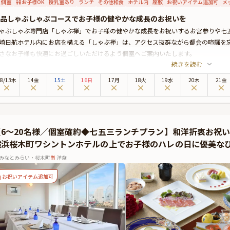
個室
お子様OK
授乳室あり
ランチ
その他和食
ホテル内
座敷
お祝いアイテム追加可
メ
品しゃぶしゃぶコースでお子様の健やかな成長のお祝いを
ゃぶしゃぶ専門店「しゃぶ禅」でお子様の健やかな成長をお祝いするお宮参りや七
崎日航ホテル内にお店を構える「しゃぶ禅」は、アクセス抜群ながら都会の喧騒を
さなお子様も快適にお過ごしいただけるよう個室へご案内いたします。
続きを読む
食事は、厳選した黒毛和牛リブロースのしゃぶしゃぶをメインとした絶品コース料
みください。お子様にはハンバーグ・海老フライ・ポテトフライなどを楽しめる「
8
/
13
木
14金
15土
16日
17月
18火
19水
20木
21金
非本プランで、思い出に残る素敵なお祝いのひとときをお過ごしください。
【6～20名様／個室確約◆七五三ランチプラン】和洋折衷お祝
横浜桜木町ワシントンホテルの上でお子様のハレの日に優美な
みなとみらい・桜木町
洋食
お祝いアイテム追加可