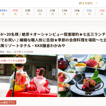
続きを読む
。さらにお祝いプランでは、個室をご用意しておりますので、周りを気にせずお寛
ティと共に贅沢な美食のひとときをお過ごしください。
8
/
08
土
09日
10月
11火
12水
13木
14金
15土
16日
プランでお召し上がりいただくのは、2時間の飲み放題が付いた和コース。心尽く
揃いです。季節の恵みを存分に楽しむ、贅沢なひとときをお約束いたします。
Anny限定★
料オプションでAnny限定の花束やギフト、カスタマイズ可能なメッセージカード
【6〜20名様 / 絶景＊オーシャンビュー個室確約★七五三ラ
に、ギフトはデザートタイムにご予約主様にお渡し致します。とっておきのお祝い
間でお祝い♪繊細な職人技に舌鼓★季節の会席料理を堪能〜七五
和風リゾートホテル・KKR鎌倉わかみや
鎌倉・葉山・逗子
その他和食
お祝いアイテム追加可
nny限定プラン