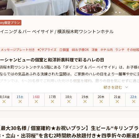
nny限定プラン
イニング & バー ベイサイド / 横浜桜木町ワシントンホテル
メッセージプレート付き
サプライズ
個室
お子様OK
洋食
ホテル内
ランチ
その他
ーシャンビューの個室と和洋折衷料理で彩るハレの日
浜桜木町ワシントンホテル5階にある「ダイニング & バー ベイサイド」は、お子
ならではの気品あふれる洗練された空間は、ご家族のハレの日をより一層華やかに
プランでは、6～20名様でご利用いただける個室を確約。周りの目を気にせずに過
続きを読む
。
食事にはシェフが心を込めて仕上げる全7品のコースをご用意。旬の食材を贅沢に
8
/
14
金
15土
16日
17月
18火
19水
20木
21金
22土
別な食卓を華やかに彩ります。お子様向けのメニューもご用意しているので、ご家
祝いの締めくくりには、お子様への想いを込めたメッセージ付きプレートで華やか
ときを演出いたします。
子様の大切な節目に、心を込めたおもてなしと彩り豊かな料理で特別なひとときを。
【最大30名様 / 個室確約★お祝いプラン】生ビール“キリンブ
雅な七五三をお過ごしください。
蛉・立山・出羽桜”を含む2時間飲み放題付き★四季折々の厳選