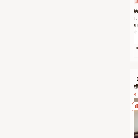
絶
し
川
小
お
し
0
是