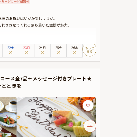
ッセージカード追加可
五三のお祝いはいかがでしょうか。
忘れささせてくれる落ち着いた空間が魅力。
理をご提供いたします。旨味あふれる贅沢な味わいをお楽
お子様弁当」のご用意も可能です。
22土
23日
24月
25火
26水
いコース全7品＋メッセージ付きプレート★
ひとときを