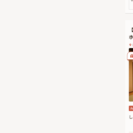
た
な
す
高
と
A
し