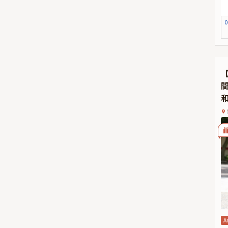
す
リ
0
本
品
★
有
時
A