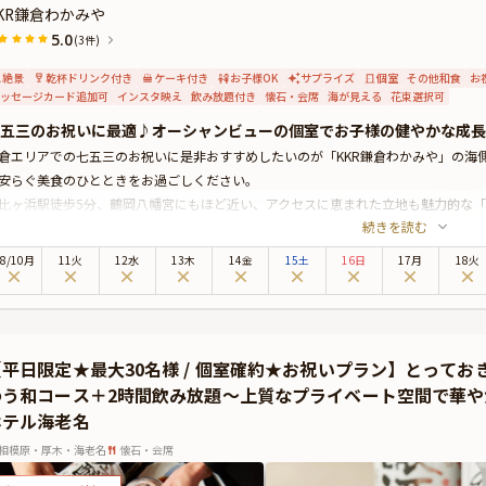
KR鎌倉わかみや
5.0
(3件)
絶景
乾杯ドリンク付き
ケーキ付き
お子様OK
サプライズ
個室
その他和食
お
ッセージカード追加可
インスタ映え
飲み放題付き
懐石・会席
海が見える
花束選択可
五三のお祝いに最適♪オーシャンビューの個室でお子様の健やかな成長
倉エリアでの七五三のお祝いに是非おすすめしたいのが「KKR鎌倉わかみや」の海
安らぐ美食のひとときをお過ごしください。
比ヶ浜駅徒歩5分、鶴岡八幡宮にもほど近い、アクセスに恵まれた立地も魅力的な「
続きを読む
で、幅広い世代が集うお祝いの席にも安心してご利用いただけます。気品に満ちた
意しておりますので、周りを気にすることなく心温まるひとときをお寛ぎいただけ
8
/
10
月
11火
12水
13木
14金
15土
16日
17月
18火
プランでお召し上がりいただくのは、旬の食材を盛り込んだ会席料理。お品書きに
用のお食事のご用意も可能です。（有料）ひとつひとつ丁寧に仕立てたお祝い膳で
ます。お子様の成長を振り返りながら過ごすひとときは、かけがえのない思い出と
同心を込めてお手伝いさせていただきます。
【平日限定★最大30名様 / 個室確約★お祝いプラン】とって
◆とっておきの演出に最適なオプション◆◆
わう和コース＋2時間飲み放題〜上質なプライベート空間で華
料オプションで、飲み放題やホールケーキ、花束、Anny限定のギフトやメッセー
ホテル海老名
席時に、ギフトはデザートタイムにご予約主様にお渡し致しますので、サプライズ
込めてお手伝いいたします。
相模原・厚木・海老名
懐石・会席