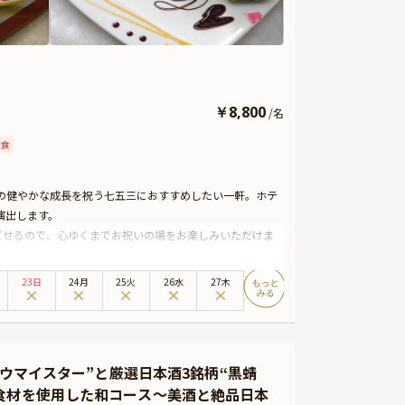
￥
8,800
/
名
和食
様の健やかな成長を祝う七五三におすすめしたい一軒。ホテ
演出します。
ごせるので、心ゆくまでお祝いの場をお楽しみいただけま
使用した品々は、味わいはもちろん目にも美しい一皿一皿が
23日
24月
25火
26水
27木
族の皆様が満足いただける場となることでしょう。
な演出を。笑顔と感動あふれる、忘れられない七五三のひ
「ダイニング & バー ベイサイド」で、家族の絆を感じる
ラウマイスター”と厳選日本酒3銘柄“黒蜻
食材を使用した和コース〜美酒と絶品日本