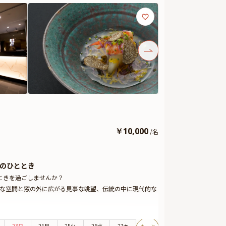
￥
10,000
/
名
のひととき
ときを過ごしませんか？
雅な空間と窓の外に広がる見事な眺望、伝統の中に現代的な
ラン。主役のお子様には、エビフライやハンバーグ、唐揚
の方には、お祝いの席を華やかに彩る懐石料理をご用意い
23日
24月
25火
26水
27木