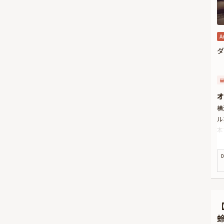
A
ダ
オ
横
ル
本
す
お
0
特
お
と
お
優