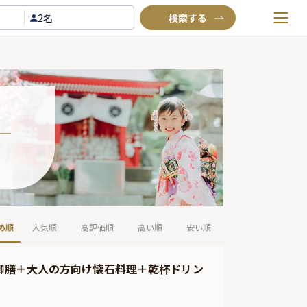
2名
お気に入りプラン
閲覧履歴
TOP
Annyお祝い体験について
Annyお祝いアイテムについて
よくあるご質問
お問い合わせ
め順
人気順
高評価順
高い順
安い順
い御膳＋大人の方向け懐石料理＋乾杯ドリン