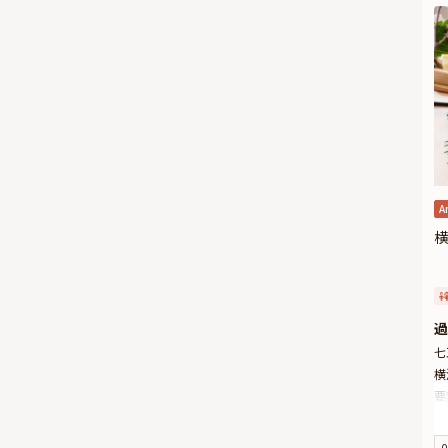
A
横
過
七
横
要
お
げ
0