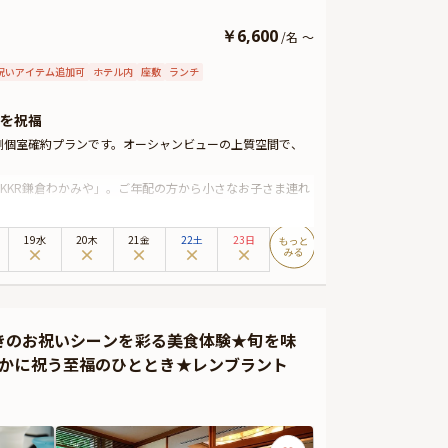
￥
6,600
/
名
～
祝いアイテム追加可
ホテル内
座敷
ランチ
を祝福
側個室確約プランです。オーシャンビューの上質空間で、
KKR鎌倉わかみや」。ご年配の方から小さなお子さま連れ
店内は居心地が良く、特別な日のお祝いに最適。個室をご
ます。
19水
20木
21金
22土
23日
はお子様のお名前を入れてご準備いたします。また、お子
、ご家族皆様にとって心温まるひとときをお過ごしいただ
なることでしょう。ご家族様の大切な記念日を、スタッフ
おきのお祝いシーンを彩る美食体験★旬を味
やかに祝う至福のひととき★レンブラント
ジカードをお付けすることができます。メッセージカードは
演出にお役立てください。とっておきのお祝いシーンを心