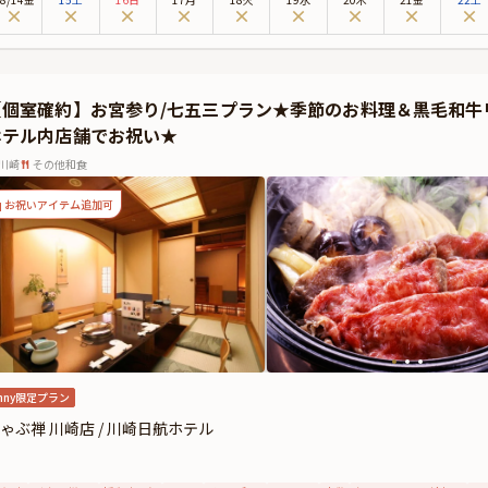
します。
お、ご家族みなさまでゆったりとお過ごしいただけるよう、見晴らしの良い個室を
。
層階から見渡す横浜の景色とともに美食を味わいながら、お子様のこれまでのご成
【個室確約】お宮参り/七五三プラン★季節のお料理＆黒毛和牛
ときをご堪能ください。
ホテル内店舗でお祝い★
川崎
その他和食
お祝いアイテム追加可
nny限定プラン
ゃぶ禅 川崎店 / 川崎日航ホテル