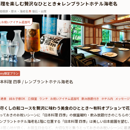
料理を楽しむ贅沢なひととき★レンブラントホテル海老名
相模原・厚木・海老名
懐石・会席
お祝いアイテム追加可
nny限定プラン
本料理 四季 / レンブラントホテル海老名
絶景
お子様OK
個室
ランチ
お祝いアイテム追加可
飲み放題付き
ホテル内
メッセージ
尽くしの和コースを贅沢に味わう美食のひととき〜有料オプションで花
っておきのお祝いシーンに「日本料理 四季」の個室確約・飲み放題付きのこちらの
ンブラントホテル海老名1階に位置する「日本料理 四季」は美しい日本庭園を望む
は居心地が良く、お誕生日会など、大切な方と集うとっておきのお祝いシーンに最