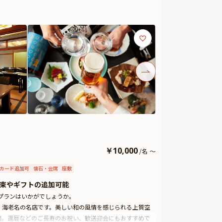
￥
10,000
/
名
～
カード追加可
懐石・会席
座敷
束やギフトの追加可能
プランはいかがでしょうか。
、海老名の名店です。美しい和の風情を感じられる上質空
適。還暦などのご長寿のお祝い、歓送迎会にもおすすめで