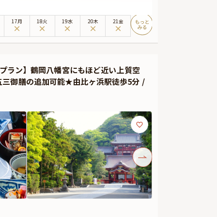
ぎいただけます。ホテル内レストランならではのホスピタ
17月
18火
19水
20木
21金
しのお料理の数々は目にも美しく、ここでしか味わえない逸
などをお付けすることができます。メッセージカードは着席
ンチプラン】鶴岡八幡宮にもほど近い上質空
シーンを心を込めてお手伝いいたします。
三御膳の追加可能★由比ヶ浜駅徒歩5分 /