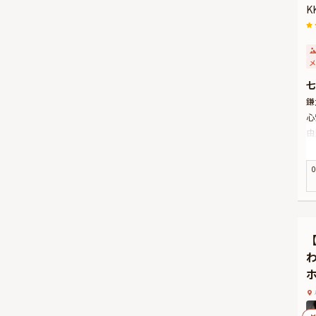
K
メ
七
鎌
心
由
ま
用
0
本
様
け
一
◆
有
着
を