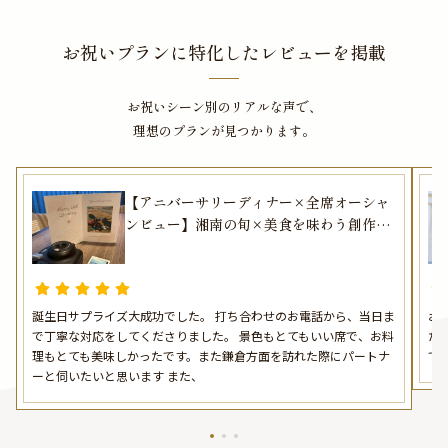
お祝いプランに特化したレビューを掲載
お祝いシーン別のリアルな声で、
理想のプランが見つかります。
【アニバーサリーディナー×全席オーシャ
ンビュー】湘南の旬×美食を味わう創作フ
レンチコース全8品★乾杯スパークリング×
アニバーサリープレートつき★湘南の波音
に包まれて心に残るひとときを
誕生日サプライズ大成功でした。 打ち合わせのお電話から、当日ま
お
で丁寧な対応をしてくださりました。 景色もとてもいい席で、お料
た
理もとても美味しかったです。また鎌倉方面を訪れた際にパートナ
で
ーと伺いたいと思います また、