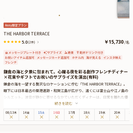
Anny限定プラン
THE HARBOR TERRACE
￥
15,730
5.0
/
名
(2件)
メッセージプレート付き
サプライズ
絶景
乾杯ドリンク付き
お祝いアイテム追加可
メッセージカード追加可
ホテル内
海が見える
インスタ映え
フレンチ
鎌倉の海と夕景に包まれて。心躍る夜を彩る創作フレンチディナー
×花束やギフトでお祝いのサプライズを演出(有料)
鎌倉の海を一望する贅沢なロケーションに佇む「THE HARBOR TERRACE」。
眼下には日本最古の築港遺跡・和賀江島が広がり、遠くには富士山や江ノ島の
シルエット。波音が静かに寄せるなかでいただくディナーは、日常を離れた優
続きを読む
雅な時間を約束してくれます。
全席オーシャンビューのテーブル席で楽しむのは、地元の食材をふんだんに使
08
/
13
木
14金
15土
16日
17月
18火
19水
20木
2
用した全8品の創作フレンチコース。相模湾の新鮮な海の幸と、鎌倉の豊かな
大地が育んだ野菜を主役に、素材そのものの魅力を引き出した一皿一皿が、記
念日を彩るにふさわしい美味しさでテーブルを飾ります。