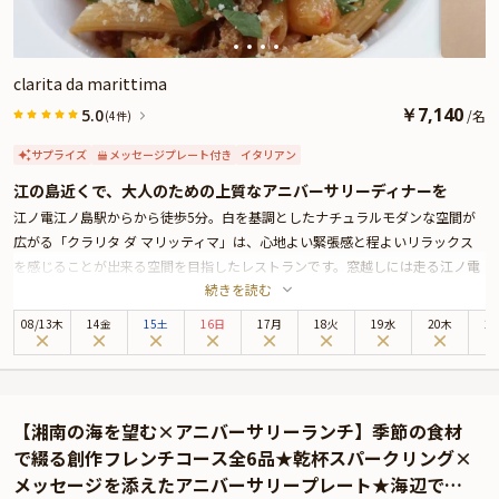
さらに本プランでは、有料オプションでアニバーサリーにぴったりな花束・ギ
フト・カスタマイズ可能なメッセージカードなどを付けられます。メッセージ
カードは着席時に、花束やギフトはデザートタイム後のアニバーサリープレー
ト提供時にご予約主様にお渡しいたしますので、サプライズにお役立てくださ
clarita da marittima
い。詳しくは、本ページ中段の「お祝いアイテム」の欄でお選び頂けます。
￥
7,140
5.0
/
名
(4件)
サプライズ
メッセージプレート付き
イタリアン
江の島近くで、大人のための上質なアニバーサリーディナーを
江ノ電江ノ島駅からから徒歩5分。白を基調としたナチュラルモダンな空間が
広がる「クラリタ ダ マリッティマ」は、心地よい緊張感と程よいリラックス
を感じることが出来る空間を目指したレストランです。窓越しには走る江ノ電
続きを読む
を望みながら、ゆったりと落ち着いたテーブル席で、記念日を一層特別なもの
へと導きます。
08
/
13
木
14金
15土
16日
17月
18火
19水
20木
2
ここで味わうのは、相模湾の新鮮魚介や湘南野菜、やまゆりポークなど、湘南
の恵みをふんだんに使った全6品のWメインイタリアンディナーコース。地産地
消にこだわったシンプルながらも洗練されたイタリア料理は、素材本来の美味
しさを最大限に引き出し、ひと皿ごとに感動を運びます。
【湘南の海を望む×アニバーサリーランチ】季節の食材
また、料理に合わせた厳選ワインもご用意。落ち着いた店内でゆったりとグラ
で綴る創作フレンチコース全6品★乾杯スパークリング×
スを傾けながら、贅沢なひとときをお楽しみいただけます。コースの締めくく
メッセージを添えたアニバーサリープレート★海辺で祝
りには、大切な方への想いを伝えるメッセージ付きプレートをご提供。心に残