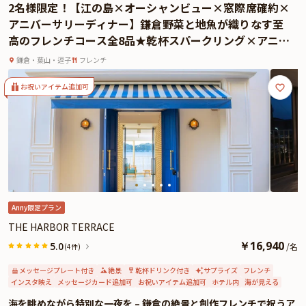
2名様限定！【江の島×オーシャンビュー×窓際席確約×
今回ご案内するのは、アンティーク家具とインド絵画に囲まれたテーブル席。
アニバーサリーディナー】鎌倉野菜と地魚が織りなす至
落ち着いた雰囲気のなかで、心のこもった料理とともにかけがえのない時間を
高のフレンチコース全8品★乾杯スパークリング×アニバ
お過ごしいただけます。南インドの港町「ポンディシェリー」にインスパイア
ーサリープレートつき★
された異国情緒と、民家をリノベーションした落ち着きある空間が絶妙に調和
鎌倉・葉山・逗子
フレンチ
し、まるで旅先のような非日常感を演出。
世代を超えて楽しめる優しい味わいと、こだわり抜かれた演出美。大切な方と
お祝いアイテム追加可
祝う特別な一日を、「Pondichery」で心温まる思い出にしませんか。
Anny限定プラン
THE HARBOR TERRACE
￥
16,940
5.0
/
名
(4件)
メッセージプレート付き
絶景
乾杯ドリンク付き
サプライズ
フレンチ
インスタ映え
メッセージカード追加可
お祝いアイテム追加可
ホテル内
海が見える
海を眺めながら特別な一夜を – 鎌倉の絶景と創作フレンチで祝うア