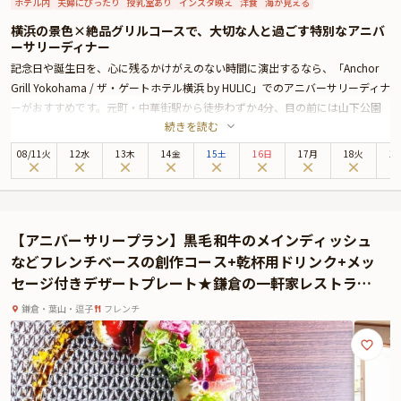
ホテル内
夫婦にぴったり
授乳室あり
インスタ映え
洋食
海が見える
横浜の景色×絶品グリルコースで、大切な人と過ごす特別なアニバ
ーサリーディナー
記念日や誕生日を、心に残るかけがえのない時間に演出するなら、「Anchor
Grill Yokohama / ザ・ゲートホテル横浜 by HULIC」でのアニバーサリーディナ
ーがおすすめです。元町・中華街駅から徒歩わずか4分、目の前には山下公園
続きを読む
と横浜の海が広がる絶好のロケーション。
ご案内するテーブル席からは夕暮れから夜へと移ろう景色が望め、まるで異国
08
/
11
火
12水
13木
14金
15土
16日
17月
18火
1
に訪れたかのような情緒あふれる空間で、特別なひとときをお過ごしいただけ
ます。
こちらのアニバーサリープランでは、乾杯用にロゼスパークリングワインをご
用意し、特別な夜の幕開けを華やかに彩ります。お料理は、地元・神奈川の食
【アニバーサリープラン】黒毛和牛のメインディッシュ
材をふんだんに使った全4品のコース。シェフが素材の旨みを丁寧に引き出し
などフレンチベースの創作コース+乾杯用ドリンク+メッ
た前菜1皿・メイン2皿・デザート1皿を、好みに合わせて組み合わせてお楽し
セージ付きデザートプレート★鎌倉の一軒家レストラン
みいただけます。
で祝う大切な記念日
またディナーの締めくくりには、想いを込めたメッセージ付きのデザートプレ
鎌倉・葉山・逗子
フレンチ
ートをご用意。記念日を共に祝うその一瞬に、さりげなく心を伝える演出を添
えます。
開放感あふれる空間、五感を満たすグリル料理、そして横浜の夜景に包まれな
がら、大切な人と過ごす特別なアニバーサリー。日常から解き放たれた至福の