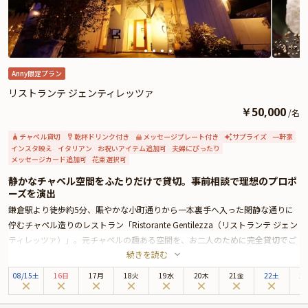
Anny限定プラン
リストランテ ジェンティレッツァ
￥
50,000
/
名
チャペル貸切
乾杯ドリンク付き
メッセージプレート付き
サプライズ
一軒家
インスタ映え
イタリアン
お祝いアイテム追加可
夫婦にぴったり
メッセージカード追加可
花束選択可
静かなチャペル空間をふたりだけで貸切。事前相談で理想のプロポ
ーズを演出
鎌倉駅より徒歩約5分、賑やかな小町通りから一本裏手へ入った閑静な通りに
佇むチャペル造りのレストラン「Ristorante Gentilezza（リストランテ ジェン
ティレッツァ）」。元チャペルの趣ある空間を、お二人のために完全貸切でご
続きを読む
利用いただける、特別なプロポーズプランです。
お食事は、シェフが腕を振るうおまかせコースをご用意。事前のお打ち合わせ
08
/
15
土
16日
17月
18火
19水
20木
21金
22土
2
が可能な場合は、お二人のお好みに合わせた料理をご用意することもできま
す。お料理やお好みに合わせたお飲み物もご用意し、ゆったりと二人だけの時