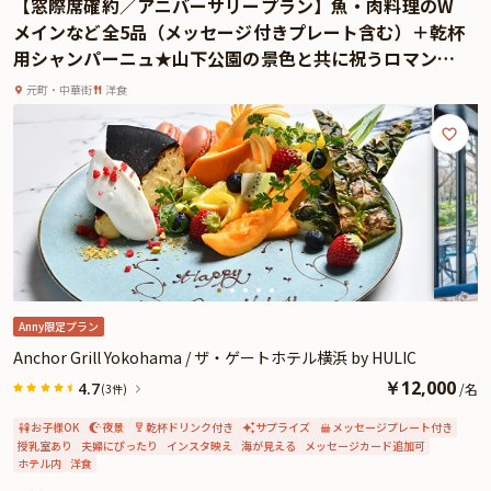
【窓際席確約／アニバーサリープラン】魚・肉料理のW
よくあるご質問
メインなど全5品（メッセージ付きプレート含む）＋乾杯
用シャンパーニュ★山下公園の景色と共に祝うロマンテ
お問い合わせ
ィックな記念日
元町・中華街
洋食
Anny限定プラン
Anchor Grill Yokohama / ザ・ゲートホテル横浜 by HULIC
￥
12,000
4.7
/
名
(3件)
お子様OK
夜景
乾杯ドリンク付き
サプライズ
メッセージプレート付き
授乳室あり
夫婦にぴったり
インスタ映え
海が見える
メッセージカード追加可
ホテル内
洋食