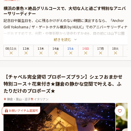
横浜の景色×絶品グリルコースで、大切な人と過ごす特別なアニバ
ーサリーディナー
記念日や誕生日を、心に残るかけがえのない時間に演出するなら、「Anchor
Grill Yokohama / ザ・ゲートホテル横浜 by HULIC」でのアニバーサリーディナ
ーがおすすめです。元町・中華街駅から徒歩わずか4分、目の前には山下公園
続きを読む
と横浜の海が広がる絶好のロケーション。
ご案内するテーブル席からは夕暮れから夜へと移ろう景色が望め、まるで異国
08
/
11
火
12水
13木
14金
15土
16日
17月
18火
1
に訪れたかのような情緒あふれる空間で、特別なひとときをお過ごしいただけ
ます。
こちらのアニバーサリープランでは、乾杯用にロゼスパークリングワインをご
用意し、特別な夜の幕開けを華やかに彩ります。お料理は、地元・神奈川の食
【チャペル完全貸切 プロポーズプラン】シェフおまかせ
材をふんだんに使った全4品のコース。シェフが素材の旨みを丁寧に引き出し
特別コース＋花束付き★鎌倉の静かな空間で叶える、ふ
た前菜2皿・メイン1皿・デザートを、好みに合わせて組み合わせてお楽しみい
たりだけのプロポーズ★
ただけます。
またディナーの締めくくりには、想いを込めたメッセージ付きのデザートプレ
鎌倉・葉山・逗子
イタリアン
ートをご用意。記念日を共に祝うその一瞬に、さりげなく心を伝える演出を添
えます。
お祝いアイテム追加可
開放感あふれる空間、五感を満たすグリル料理、そして横浜の夜景に包まれな
がら、大切な人と過ごす特別なアニバーサリー。日常から解き放たれた至福の
時間が、ここにはあります。