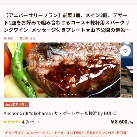
間をお楽しみいただけます。
プランには花束も含まれており、プロポーズの瞬間を彩る演出にもぴったり。
【アニバーサリープラン】前菜1皿、メイン2皿、デザー
花束の種類や色味なども事前にご相談いただけます。人目を気にせず過ごせる
ト1皿をお好みで組み合わせるコース＋乾杯用スパークリ
完全貸切の空間だからこそ、これまでの感謝やこれからの未来への想いを、ゆ
ングワイン+メッセージ付きプレート★山下公園の景色と
っくりと言葉にすることができます。
共に祝うロマンティックな記念日
プロポーズはもちろん、再誓約や結婚記念日、ふたりだけの小さな結婚式な
元町・中華街
洋食
ど、人生の節目を祝う特別な一日にもおすすめです。
Anny限定プラン
Anchor Grill Yokohama / ザ・ゲートホテル横浜 by HULIC
￥
8,600
4.7
/
名
(3件)
サプライズ
メッセージプレート付き
お子様OK
乾杯ドリンク付き
夜景