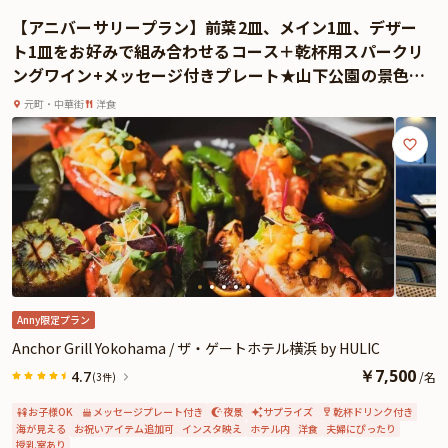
コースの始まりには、夕景を背景に乾杯スパークリングを。タイミングが合え
【アニバーサリープラン】前菜2皿、メイン1皿、デザー
ば、空が刻々と移ろいゆく“マジックアワー”に出逢えることも。淡く染まる空
ト1皿をお好みで組み合わせるコース＋乾杯用スパークリ
と海が織りなす幻想的なひとときは、まるで自然からの贈り物のよう。そんな
ングワイン+メッセージ付きプレート★山下公園の景色と
奇跡の瞬間が訪れれば、それはまさにこの夜にふさわしい、極上の演出となる
共に祝うロマンティックな記念日
ことでしょう。
元町・中華街
洋食
ディナーの締めくくりには、心を込めた“メッセージ付きのアニバーサリープレ
ート”をご用意。お祝いの想いをさりげなく伝えるサプライズ演出として人気
です。
さざ波の音と夜の静けさが心を癒す空間で、大切な人とゆっくりと語らいなが
ら過ごす時間。「THE HARBOR TERRACE」は、記念日や特別な夜にふさわし
い、感動と上質が織りなすレストランです。
さらに本プランでは、有料オプションでアニバーサリーにぴったりな花束・ギ
フト・カスタマイズ可能なメッセージカードなどを付けられます。メッセージ
カードは着席時に、花束やギフトはデザートタイム後のアニバーサリープレー
ト提供時にご予約主様にお渡しいたしますので、サプライズにお役立てくださ
Anny限定プラン
い。詳しくは、本ページ中段の「お祝いアイテム」の欄でお選び頂けます。
Anchor Grill Yokohama / ザ・ゲートホテル横浜 by HULIC
￥
7,500
4.7
/
名
(3件)
お子様OK
メッセージプレート付き
夜景
サプライズ
乾杯ドリンク付き
海が見える
お祝いアイテム追加可
インスタ映え
ホテル内
洋食
夫婦にぴったり
授乳室あり