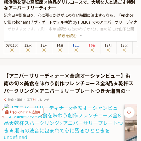
横浜港を望む窓際席×絶品グリルコースで、大切な人と過ごす特別
なアニバーサリーディナー
記念日や誕生日を、心に残るかけがえのない時間に演出するなら、「Anchor
Grill Yokohama / ザ・ゲートホテル横浜 by HULIC」でのアニバーサリーディナ
ーがおすすめです。元町・中華街駅から徒歩わずか4分、目の前には山下公園
続きを読む
と横浜の海が広がる絶好のロケーション。まるで異国に訪れたかのような情緒
あふれる店内で、夕暮れから夜へと移ろう景色とともに、特別なひとときをお
08
/
11
火
12水
13木
14金
15土
16日
17月
18火
1
過ごしいただけます。
こちらのプランでは、海を望む窓際のテーブル席を確約。乾杯にはシャンパー
ニュをご用意し、特別な夜の幕開けを華やかに彩ります。お料理は、地元・神
奈川の食材をふんだんに使った全5品のコース。シェフが素材の旨みを丁寧に
【アニバーサリーディナー×全席オーシャンビュー】湘
引き出した魚料理と肉料理のWメインを中心に、グリルの技が光る一皿一皿
南の旬×美食を味わう創作フレンチコース全8品★乾杯ス
を、ソースや付け合わせでお好みに合わせてお楽しみいただけます。
パークリング×アニバーサリープレートつき★湘南の波
また、ディナーの締めくくりには、想いを込めたメッセージ付きのデザートプ
音に包まれて心に残るひとときを
レートをご用意。記念日を共に祝うその一瞬に、さりげなく心を伝える演出を
鎌倉・葉山・逗子
フレンチ
添えます。専属ソムリエが厳選したワインも豊富に揃っており、特別な夜をさ
らに格調高く演出してくれることでしょう。
お祝いアイテム追加可
開放感あふれる空間、五感を満たすグリル料理、そして横浜の夜景に包まれな
がら、大切な人と過ごす特別なアニバーサリー。日常から解き放たれた至福の
時間が、ここにはあります。