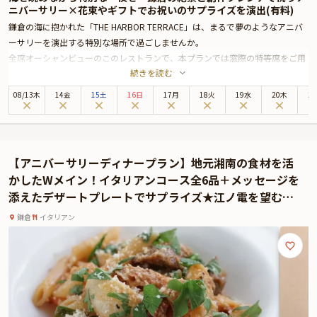
ニバーサリー×花束やギフトでお祝いのサプライズを演出(有料)
鎌倉の海に抱かれた「THE HARBOR TERRACE」は、まるで夢のようなアニバ
ーサリーを演出する特別な場所で過ごしませんか。
全席オーシャンビューのこのレストランで、本プランでは窓際の特等席をご用
続きを読む
意いたします。相模湾の穏やかな波音を感じながら、富士山や江ノ島の雄大な
景色を独り占めできる贅沢なひとときをお楽しみいただけます。特に、サンセ
08
/
13
木
14金
15土
16日
17月
18火
19水
20木
2
ット時のマジックアワーは一度訪れたら忘れられないほど美しく、ディナーの
始まりをドラマチックに彩ります。日没後には、ライトアップされた和賀江島
や江ノ島の展望灯台が幻想的な雰囲気を添え、非日常的な時間が流れます。
店内は落ち着いた雰囲気の中で、開放感あふれる空間が広がっています。窓外
【アニバーサリーディナープラン】地元湘南の食材を活
の壮大な景色が、あなたと大切な人の記念日をより一層特別なものにしてくれ
かしたWメイン！イタリアンコース全6品＋メッセージを
ます。料理は、地元・鎌倉野菜や相模湾で獲れる新鮮な魚介をふんだんに使っ
添えたデザートプレートでサプライズ★江ノ電を望む上
た創作フレンチ。シェフが手掛ける全8品のコース料理は、素材本来の味を最
質空間
大限に引き出した一皿一皿が、まるでアートのように美しく、心に残る味わい
鎌倉
イタリアン
です。
このアニバーサリーコースでは、乾杯用のスパークリングワインが提供され、
メッセージ付きのアニバーサリープレートでお祝いの気持ちを表現できます。
大切な人との記念日を、心に残る素晴らしい時間として刻みたいあなたにぴっ
たりのプランです。細部まで気配りが行き届いたサービスとともに、至福のひ
とときをお過ごしください。