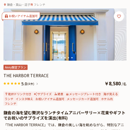
う特別なひととき
るひとときを演出いたします。
鎌倉・葉山・逗子
フレンチ
大切な記念日や誕生日に、「クラリタ ダ マリッティマ」で、かけがえのない
思い出を刻んでみませんか。
お祝いアイテム追加可
Anny限定プラン
THE HARBOR TERRACE
￥
8,580
5.0
/
名
(4件)
乾杯ドリンク付き
サプライズ
絶景
メッセージプレート付き
海が見える
ランチ
インスタ映え
お祝いアイテム追加可
メッセージカード追加可
ホテル内
フレンチ
鎌倉の海を望む贅沢なランチタイムアニバーサリー×花束やギフト
でお祝いのサプライズを演出(有料)
「THE HARBOR TERRACE」では、鎌倉の美しい海を眺めながら、特別なアニ