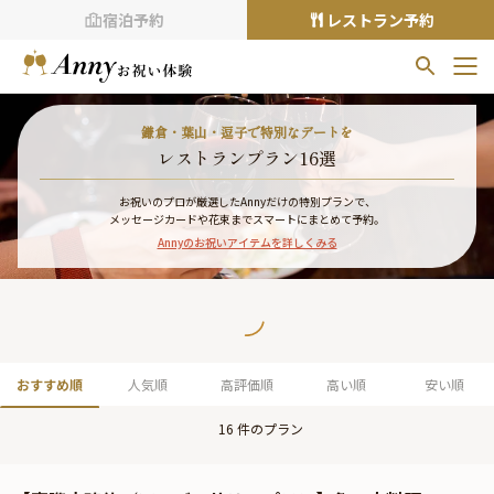
宿泊予約
レストラン予約
お気に入りプラン
鎌倉・葉山・逗子で特別なデートを
お気に入りの登録がありません
レストランプラン16選
プランの
をクリックすることで
お祝いのプロが厳選したAnnyだけの特別プランで、
メッセージカードや花束までスマートにまとめて予約。
お気に入りに追加できます。
Annyのお祝いアイテムを詳しくみる
閲覧履歴
閲覧履歴はありません
過去に見たお店が最大10件まで表示されます。
10件を超えると、古いものから順に削除されます。
おすすめ順
人気順
高評価順
高い順
安い順
TOP
16
件のプラン
Annyお祝い体験について
Annyお祝いアイテムについて