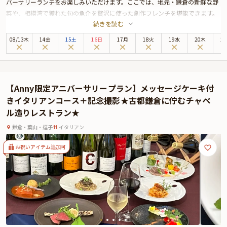
バーサリーランチをお楽しみいただけます。ここでは、地元・鎌倉の新鮮な野
菜や、相模湾で獲れた旬の魚介を贅沢に使った創作フレンチを堪能できます。
続きを読む
全6品のコース料理は、素材本来の味を引き出した繊細な一皿一皿が、日常か
ら離れた贅沢なひと時を提供します。
08
/
13
木
14金
15土
16日
17月
18火
19水
20木
2
特に魅力的なのは、全席オーシャンビューのテーブル席から望む景色。窓の外
には、材木座の海が広がり、富士山や江ノ島を見渡すことができます。昼間は
澄んだ空気の中で、海のさざ波の音を耳にしながら、心地よいひとときを過ご
せます。大切な人との記念日には、まさにぴったりのロケーションです。
【Anny限定アニバーサリープラン】メッセージケーキ付
ランチの始まりには乾杯スパークリングが提供され、メッセージを添えたアニ
きイタリアンコース＋記念撮影★古都鎌倉に佇むチャペ
バーサリープレートでお祝いの気持ちを込めた演出も加わります。お料理だけ
ル造りレストラン★
でなく、温かなサービスが記念日をより一層特別なものにしてくれるでしょ
う。
鎌倉・葉山・逗子
イタリアン
地元の厳選された食材を使用した一流のフランス料理と、美しい景色、そして
心温まるおもてなしで、忘れられない一日をお過ごしください。昼間の明るい
お祝いアイテム追加可
海と空のコントラストが、記念日を華やかに演出します。
さらに本プランでは、有料オプションでアニバーサリーにぴったりな花束・ギ
フト・カスタマイズ可能なメッセージカードなどを付けられます。メッセージ
カードは着席時に、花束やギフトはデザートタイム後のアニバーサリープレー
ト提供時にご予約主様にお渡しいたしますので、サプライズにお役立てくださ
い。詳しくは、本ページ中段の「お祝いアイテム」の欄でお選び頂けます。