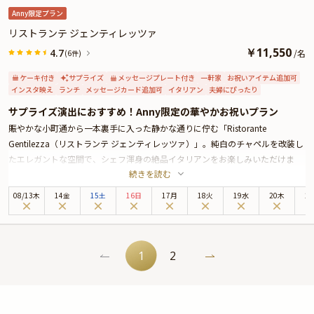
Anny限定プラン
リストランテ ジェンティレッツァ
￥
11,550
4.7
/
名
(6件)
ケーキ付き
サプライズ
メッセージプレート付き
一軒家
お祝いアイテム追加可
インスタ映え
ランチ
メッセージカード追加可
イタリアン
夫婦にぴったり
サプライズ演出におすすめ！Anny限定の華やかお祝いプラン
賑やかな小町通から一本裏手に入った静かな通りに佇む「Ristorante
Gentilezza（リストランテ ジェンティレッツァ）」。純白のチャペルを改装し
たエレガントな空間で、シェフ渾身の絶品イタリアンをお楽しみいただけま
続きを読む
す。
本プランでは、野菜料理・スパゲッティ・お肉料理などをご堪能いただける
08
/
13
木
14金
15土
16日
17月
18火
19水
20木
2
Annyお祝い体験オリジナルコースをご用意。ランチ＆ディナーどちらにも対応
いたします。
デザートタイムには、サプライズにもぴったりのお祝いメッセージ入りホール
ケーキが登場。スタッフによる記念撮影＆お写真プレゼントのサービスもご用
1
2
意しております。
お誕生日や結婚記念日など大切なお祝いの席に、ぜひご利用ください。