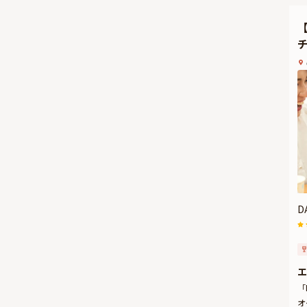
本
を
お
D
エ
「
オ