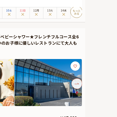
ますので、小さなお子様連れでのお祝いや賀寿祝い、歓送
弾み、和やかな祝宴となることでしょう。
10土
11日
12月
13火
14水
が自然と弾むおもてなしとして最適な、フリードリンクを
。「横浜 なだ万」が至福の食体験をお届けいたします。
膳、Anny限定の花束、ギフト、カスタマイズ可能なメッ
/ベビーシャワー★フレンチフルコース全6
やギフトは食後にご予約主様にお渡し致しますので、是非
いのお子様に優しいレストランにて大人も