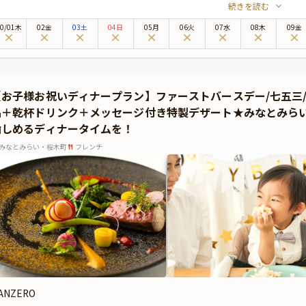
続きを読む
のベイサイドロケーションは、特別なひとときに最適です。個室をご用意しており
会にもおすすめです。周りを気にせず寛げるプライベート空間では、自然と会話も
0
/
01
木
02金
03土
04日
05月
06火
07水
08木
09金
召し上がりいただくのは、目にも鮮やかなお祝い懐石。さらに本プランでは、会話
提供いたします。美しい器やしつらえと共に、季節の恵みを五感でお楽しみください
とっておきの演出が叶うオプション★
プランでは有料オプションで、メッセージを添えたデザートプレートや、お食い初め
【お子様お祝いディナープラン】ファーストバースデー/七五三
ージカードなどをお付けすることが出来ます。メッセージカードは着席時に、花束
品＋乾杯ドリンク＋メッセージ付き特製デザート★みなとみら
プライズ演出にお役立てください。
愉しめるディナータイムを！
みなとみらい・桜木町
フレンチ
ANZERO