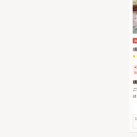
A
横
お
横
ご
は
「
港
な
1
本
人
★