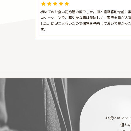
お祝い懐石料理＋フリードリンク
（100分）〜みなとみらい駅徒歩5分
初めてのお食い初め膳の席でした。海と豪華客船を前に
ヨコハマ グランド インターコン
ロケーションで、華やかな膳は美味しく、家族全員が大
ンタル ホテル
した。幼児二人もいたので個室を予約しておいて良かっ
す。
お祝いコンシ
憧れ