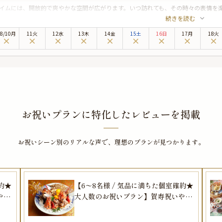
イムには、開放的で爽やかな空間が広がります。いつ訪れても、その時々の表情を楽し
続きを読む
。
こでは、素材の魅力を最大限に引き出した本格フレンチが提供されており、五感で
8
/
10
月
11火
12水
13木
14金
15土
16日
17月
18火
やファーストバースデー、七五三などのお祝いにもぴったりな本プランでは、全5
してお子様向けの特別メニューもご用意しています。さらにご案内するお席は装飾
ごすことができます。
杯のドリンクと共に、大切な方々と共に過ごす幸せなひとときを、ぜひ「DANZE
で待っています。
お祝いプランに特化したレビューを掲載
お祝いシーン別のリアルな声で、
理想のプランが見つかります。
約★
【6〜8名様 / 気品に満ちた個室確約★
やお
大人数のお祝いプラン】賀寿祝いやお
にも
食い初め、ファーストバースデーにも
鼓〜
おすすめ★老舗料亭伝統の味に舌鼓〜