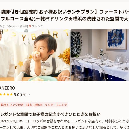
プランでは有料オプションで、メッセージを添えたデザートプレートやAnny限定
【装飾付き個室確約 お子様お祝いランチプラン】ファーストバ
お付けすることが出来ます。メッセージカードは着席時に、花束やギフトは食後に
チフルコース全4品＋乾杯ドリンク★横浜の洗練された空間で
役立てください。
みなとみらい・桜木町
フレンチ
ANZERO
5.0
(1件)
乾杯ドリンク付き
お子様OK
ランチ
フレンチ
レガントな空間でお子様の記念すべきひとときをお祝い
DANZERO」は、ヨーロッパの宮殿を思わせるエレガントな店内で、特別なひととき
ープンして以来、大切なご家族やご友人とのお祝いにふさわしい場所として、多く