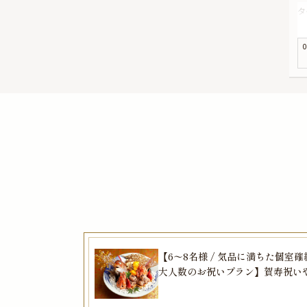
タ
す
こ
0
ー
そ
過
乾
こ
【6〜8名様 / 気品に満ちた個室確
大人数のお祝いプラン】賀寿祝い
食い初め、ファーストバースデー
おすすめ★老舗料亭伝統の味に舌