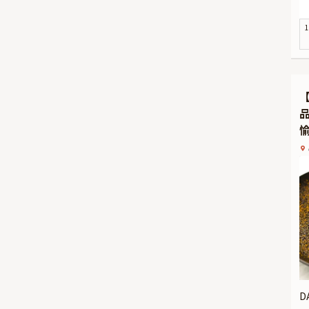
好
迎
1
お
ご
★
本
セ
サ
D