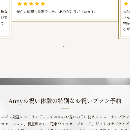
お祝い懐石料理＋フリードリンク
 /
（100分）〜みなとみらい駅徒歩5分 /
素敵な
景色も料理も最高でした。 ありがとうございます。
先付
チネ
ヨコハマ グランド インターコンチネ
喜びで
さん
ンタル ホテル
たで
物足
ろが
Annyお祝い体験の
特別なお祝いプラン予約
ェルジュ厳選レストランで
とっておきのお祝いの日に使える
レストランプラン
のロケーション、個室席から、
花束やメッセージカード、
ギフトのサプライズ