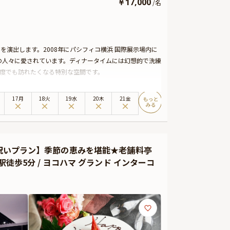
￥
17,000
/
名
を演出します。2008年にパシフィコ横浜 国際展示場内に
の人々に愛されています。ディナータイムには幻想的で洗練
何度でも訪れたくなる特別な空間です。
楽しむことができる美しい料理が魅力です。ベビーシャワ
品のフレンチフルコースをご用意いたします。
17月
18火
19水
20木
21金
飾も可能なため、プライベートな空間で特別な時間を過ご
RO」でお楽しみください。心に残るお祝いのひとときが、こ
お祝いプラン】季節の恵みを堪能★老舗料亭
徒歩5分 / ヨコハマ グランド インターコ