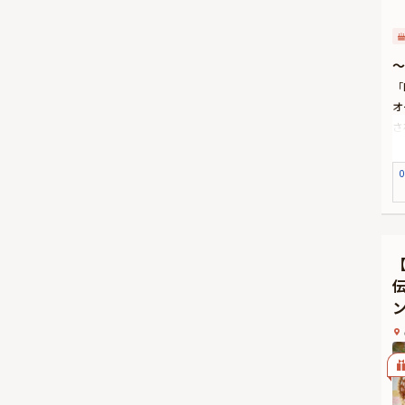
～
「
オ
さ
こ
ー
0
そ
す
乾
こ
伝