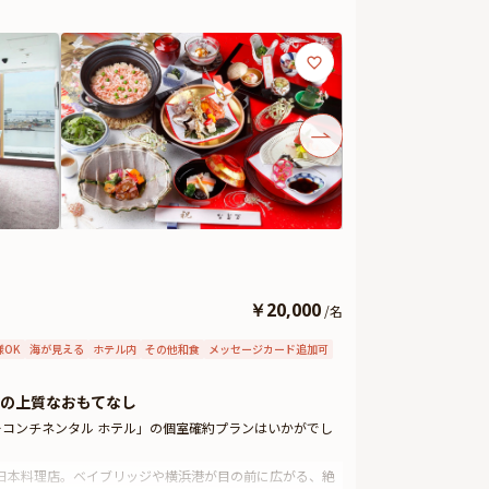
￥
20,000
/
名
様OK
海が見える
ホテル内
その他和食
メッセージカード追加可
の上質なおもてなし
ターコンチネンタル ホテル」の個室確約プランはいかがでし
る日本料理店。ベイブリッジや横浜港が目の前に広がる、絶