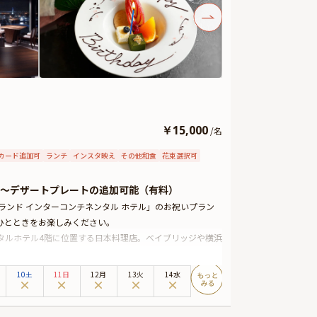
￥
15,000
/
名
カード追加可
ランチ
インスタ映え
その他和食
花束選択可
〜デザートプレートの追加可能（有料）
グランド インターコンチネンタル ホテル」のお祝いプラン
ひとときをお楽しみください。
ンタルホテル4階に位置する日本料理店。ベイブリッジや横浜
。お席は、ゆったりと寛げるテーブル席をご用意。ホテル
10土
11日
12月
13火
14水
に、乾杯ドリンクを特典としてご提供いたします。繊細な職
つらえと共に、季節の恵みを五感でお楽しみください。