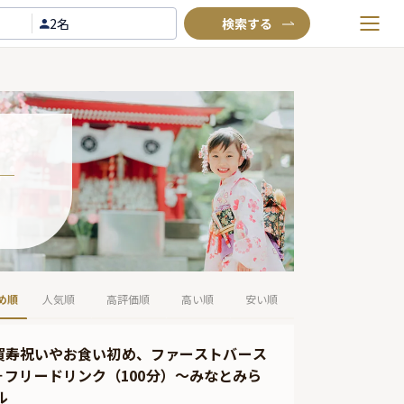
2名
お気に入りプラン
閲覧履歴
TOP
Annyお祝い体験について
Annyお祝いアイテムについて
よくあるご質問
お問い合わせ
め順
人気順
高評価順
高い順
安い順
】賀寿祝いやお食い初め、ファーストバース
フリードリンク（100分）〜みなとみら
ル