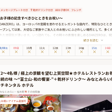
メッセージプレート付き
乾杯ドリンク付き
お子様OK
フレンチ
お子様の記念すべきひとときをお祝い～
DANZERO」は、ヨーロッパの宮殿を思わせるエレガントな店内で、特別なひととき
ープンして以来、大切なご家族やご友人とのお祝いにふさわしい場所として、多く
れた雰囲気が漂います。いつ訪れても、その時々の表情を楽しめるDANZEROは、
続きを読む
こでは、素材の魅力を最大限に引き出した本格フレンチが提供されており、五感で
やファーストバースデー、七五三などのお祝いにもぴったりな本プランでは、全6
8
/
08
土
09日
10月
11火
12水
13木
14金
15土
16日
してお子様向けの特別メニューもご用意しています。オプションで個室や個室の装
ことができます。
杯のドリンクと共に、大切な方々と共に過ごす幸せなひとときを、ぜひ「DANZE
で待っています。
【2〜4名様 / 極上の景観を望む上質空間★ホテルレストラン
統の味 〜“富士山-和の饗宴-”＋乾杯ドリンク〜 みなとみらい駅
ンチネンタル ホテル
みなとみらい・桜木町
その他和食
お祝いアイテム追加可