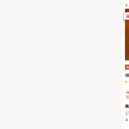
A
横
花
美
ご
ょ
「