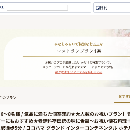
日付
みなとみらいで特別な七五三を
レストランプラン4選
お祝いのプロが厳選したAnnyだけの特別プランで、
メッセージカードや花束までスマートにまとめて予約。
Annyのお祝いアイテムを詳しくみる
おすす
件のプラン
【6〜8名様 / 気品に満ちた個室確約★大人数のお祝いプラン
デーにもおすすめ★老舗料亭伝統の味に舌鼓〜お祝い懐石料理＋
駅徒歩5分 / ヨコハマ グランド インターコンチネンタル ホテ