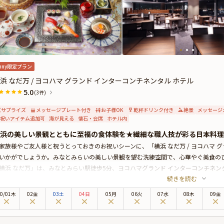
nny限定プラン
浜 なだ万 / ヨコハマ グランド インターコンチネンタル ホテル
5.0
(3件)
サプライズ
メッセージプレート付き
お子様OK
乾杯ドリンク付き
絶景
メッセージ
祝いアイテム追加可
海が見える
懐石・会席
ホテル内
浜の美しい景観とともに至福の食体験を★繊細な職人技が彩る日本料理
家族様やご友人様と祝うとっておきのお祝いシーンに、「横浜 なだ万 / ヨコハマ 
いかがでしょうか。みなとみらいの美しい景観を望む洗練空間で、心華やぐ美食の
横浜 なだ万」は、みなとみらい駅徒歩5分、ヨコハマグランド インターコンチネ
続きを読む
が目の前に広がる、絶好のベイサイドロケーションは、特別なひとときに最適です
らではの心地良いおもてなしとともに優雅な美食体験をお楽しみいただけます。
0
/
01
木
02金
03土
04日
05月
06火
07水
08木
09金
プランでお召し上がりいただくのは、目にも鮮やかな “富士山-和の饗宴-”。さら
技光る逸品が、特別な日の思い出をより華やかに彩ることでしょう。美しい器やし
とっておきの演出が叶うオプション★