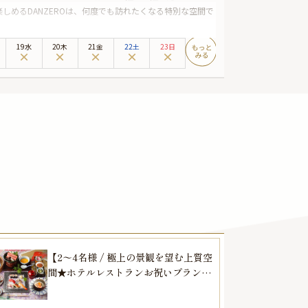
めるDANZEROは、何度でも訪れたくなる特別な空間で
楽しむことができる美しい料理が魅力です。ベビーシャワ
19水
20木
21金
22土
23日
品のフレンチフルコースをご用意いたします。
が施された完全個室。プライベートな空間で特別な時間を
RO」でお楽しみください。心に残るお祝いのひとときが、こ
【2〜4名様 / 極上の景観を望む上質空
間★ホテルレストランお祝いプラン】
季節の恵みを堪能★老舗料亭伝統の味
〜“富士山-和の饗宴-”＋乾杯ドリンク〜