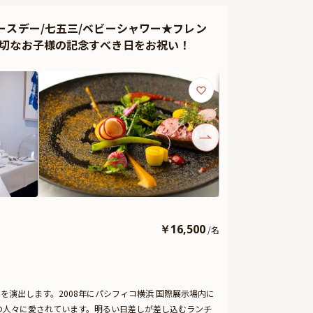
の花束、ギフト、カスタマイズ可能なメッセージカードなど
ースデー/七五三/ベビーシャワー★フレン
ご予約主様にお渡し致しますので、是非サプライズ演出に
大切なお子様の記念すべき日をお祝い！
￥
16,500
/
名
を演出します。2008年にパシフィコ横浜 国際展示場内に
の人々に愛されています。明るい日差しが差し込むランチ