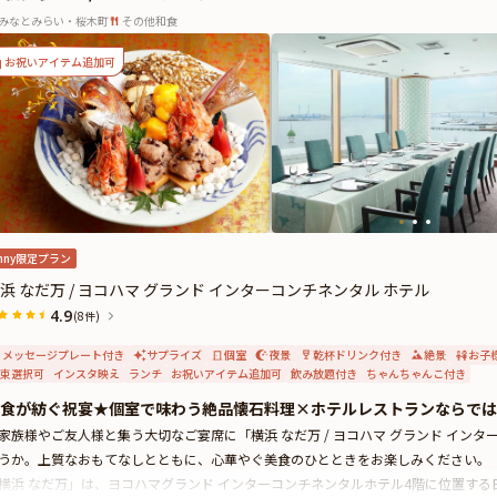
みなとみらい・桜木町
その他和食
お祝いアイテム追加可
nny限定プラン
浜 なだ万 / ヨコハマ グランド インターコンチネンタル ホテル
4.9
(8件)
メッセージプレート付き
サプライズ
個室
夜景
乾杯ドリンク付き
絶景
お子
束選択可
インスタ映え
ランチ
お祝いアイテム追加可
飲み放題付き
ちゃんちゃんこ付き
食が紡ぐ祝宴★個室で味わう絶品懐石料理×ホテルレストランならでは
家族様やご友人様と集う大切なご宴席に「横浜 なだ万 / ヨコハマ グランド イン
うか。上質なおもてなしとともに、心華やぐ美食のひとときをお楽しみください。
横浜 なだ万」は、ヨコハマグランド インターコンチネンタルホテル4階に位置す