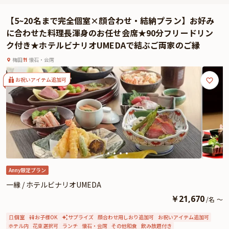
レンチコースや乾杯酒用のスパークリングワインをプレゼントしていただける
点。
【5~20名まで完全個室×顔合わせ・結納プラン】お好み
また、店内は洗練されたデザイナーズ空間。結婚式場としても知られる
に合わせた料理長渾身のお任せ会席★90分フリードリン
FRIGERIOならではの特別感が、ご両家の皆様の未来をより輝かせます。
ク付き★ホテルビナリオUMEDAで結ぶご両家のご縁
お料理は、魚料理と肉料理をどちらも楽しめる贅沢な構成のフレンチをご用
意。味わいはもちろん見た目にも美しい一皿が記憶に残るひとときを演出しま
梅田
懐石・会席
す。
特別な一日を華やかに彩るFRIGERIOの顔合わせプラン。美食に包まれたかけが
お祝いアイテム追加可
えのない時間が、ご両家の皆様の心に深く刻まれることでしょう。
Anny限定プラン
一縁 / ホテルビナリオUMEDA
￥
21,670
/
名
～
個室
お子様OK
サプライズ
顔合わせ用しおり追加可
お祝いアイテム追加可
ホテル内
花束選択可
ランチ
懐石・会席
その他和食
飲み放題付き