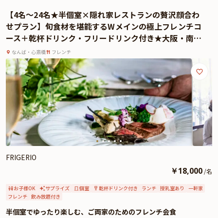
上質なプライベート空間と絶品会席料理でご両家にとって思い出に残る特別な
【4名～24名★半個室×隠れ家レストランの贅沢顔合わ
時間をお過ごしください。
せプラン】旬食材を堪能するWメインの極上フレンチコ
★本プランでは、有料オプションで、サプライズにぴったりな花束・ギフト・
ース＋乾杯ドリンク・フリードリンク付き★大阪・南堀
カスタマイズ可能なメッセージカードなどをお付けすることが出来ます。メッ
江で過ごす、和やかなご両家の会食時間
セージカードは着席時に、花束やギフトはデザートタイムにご予約主様にお渡
なんば・心斎橋
フレンチ
し致しますので、サプライズにお役立てください。詳しくは本ページ中段の
「お祝いアイテム」の欄で、ご選択頂けます。
FRIGERIO
￥
18,000
/
名
お子様OK
サプライズ
個室
乾杯ドリンク付き
ランチ
授乳室あり
一軒家
フレンチ
飲み放題付き
半個室でゆったり楽しむ、ご両家のためのフレンチ会食