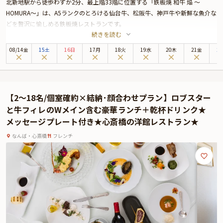
北新地駅から徒歩わずか2分、最上階33階に位置する「鉄板焼 和牛 焔 ～
HOMURA～」は、A5ランクのとろける仙台牛、松阪牛、神戸牛や新鮮な魚介な
どを贅沢に愉しめる鉄板焼レストランです。
続きを読む
本プランでは、顔合わせにふさわしい落ち着いた個室席へご案内し、周囲を気
にせず、心ゆくまで大切な時間をお過ごしいただけます。
08
/
14
金
15土
16日
17月
18火
19水
20木
21金
2
お料理は、A5仙台牛の贅沢な味わいと旬の食材をふんだんに活かした特別なコ
ースをご用意。全3種類の豪華コースからお好みに合わせてお選びいただけま
す。A5仙台牛ロース・フィレの食べ比べをはじめ、旬の魚介や洗練された料理
が絶妙に組み合わさり、特別な一日を華やかに演出します。
【2〜18名/個室確約×結納･顔合わせプラン】ロブスター
さらに、晴れの日を祝う乾杯ドリンクをお楽しみいただけます。大切な一歩を
と牛フィレのWメイン含む豪華ランチ＋乾杯ドリンク★
踏み出すその瞬間を、乾杯で華やかに彩り、心温まるひとときを演出します。
メッセージプレート付き★心斎橋の洋館レストラン★
最高の料理と空間で、心に残る素晴らしい顔合わせをお過ごしください。
なんば・心斎橋
フレンチ