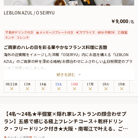
LEBLON AZUL / O SEIRYU
￥
9,000
/
名
乾杯ドリンク付き
メッセージプレート付き
サプライズ
お子様OK
個室
ランチ
フレンチ
ご両家のハレの日を彩る華やかなフランス料理に舌鼓
海外の迎賓館をイメージした洋館「OSEIRYU」内にお店を構える「LEBLON
AZUL」のご両家の絆を深める結納/お顔合わせにふさわしい土日祝限定のプラ
ンをご用意いたしました。
続きを読む
周囲を気にせずお食事とご歓談をお楽しみいただけるよう洋風でスタイリッシ
ュな完全個室へご案内いたします。
08
/
12
水
13木
14金
15土
16日
17月
18火
19水
2
お召し上がりいただくのは、魚料理と牛フィレのWメイン含む贅沢なランチコ
ースです。おめでたい席を彩る見た目も華やかなお料理をご提供いたします。
特典の乾杯ドリンクと共にごゆっくりご堪能ください。
さらに、コースの最後には、ご希望のメッセージを添えたデザートプレートを
【4名～24名★半個室×隠れ家レストランの顔合わせプ
ご用意。ご両親へのこれまでの感謝の気持ちなどプレートに添えて伝えてみて
ラン】五感で感じる極上フレンチコース＋乾杯ドリン
はいかがでしょうか。サプライズメッセージに喜ばれること間違いありませ
ク・フリードリンク付き★大阪・南堀江で叶える、ご両
ん。
家の大切なひととき
是非、本プランでいつまでも思い出に残る和やかなひとときをお過ごしくださ
なんば・心斎橋
フレンチ