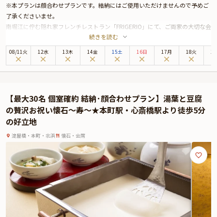
※本プランは顔合わせプランです。結納にはご使用いただけませんので予めご
了承くださいませ。
南堀江に佇む隠れ家フレンチレストラン「FRIGERIO」にて、ご両家の大切な会
続きを読む
食のひとときをお楽しみいただけるワンランク上の顔合わせプランです。洗練
された空間で、落ち着いた雰囲気の中ゆったりとお食事をお楽しみいただけま
08
/
11
火
12水
13木
14金
15土
16日
17月
18火
1
す。
本プランでは、半個室へご案内し、ご両家だけの和やかな時間を演出。乾杯ド
リンクとフリードリンク（100分）付きで、特別な一日をより華やかに彩りま
す。
【最大30名 個室確約 結納･顔合わせプラン】湯葉と豆腐
お料理は、季節の食材を贅沢に使用したアップグレードフレンチコースをご用
の贅沢お祝い懐石～寿～★本町駅・心斎橋駅より徒歩5分
意。オマール海老を使用した魚料理や、国産牛フィレ肉のロッシーニ風など、
の好立地
特別な日にふさわしい逸品をご堪能いただけます。前菜からデザートまで、一
皿ごとに丁寧に仕立てた華やかなコースをお楽しみください。
淀屋橋・本町・北浜
懐石・会席
南堀江の落ち着いた隠れ家空間で、ご両家の大切なご会食の時間を心ゆくまで
お過ごしください。