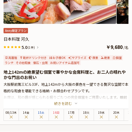
特別感と安心感に包まれた空間で、大切な一日を心に残る思い出へと紡いでく
ださい。
さらに本プランでは、有料オプションで花束・ギフト・カスタマイズ可能なメ
ッセージカードなどをお付けすることが出来ます。メッセージカードは着席時
に、花束やギフトはデザートタイムにご予約主様にお渡し致しますので、ご両
Anny限定プラン
親へのサプライズにお役立てください。詳しくは、本ページ中段の「お祝いア
日本料理 河久
イテム」の欄でお選び頂けます。
￥
9,680
5.0
/
名
(1件)
高層階
乾杯ドリンク付き
お子様OK
サプライズ
夜景
絶景
個室
ランチ
その他和食
懐石・会席
お祝いアイテム追加可
地上142mの絶景望む個室で華やかな会席料理と、お二人の晴れや
かな門出のお祝い
大阪駅前第三ビル33F、地上142mから大阪の景色を一望できる贅沢な空間で本
格的な和食を堪能できる結納・お顔合わせプランです。
お席は、和の趣が感じられる掘りごたつの完全個室をご用意いたします。眼前
続きを読む
に広がる絶景がハレの日を華やかに演出してくれます。
まずは特典の乾杯ドリンクをお料理を待ちながらみなさんでご賞味ください。
08
/
13
木
14金
15土
16日
17月
18火
19水
20木
2
お食事は、祝い肴やお造りなどを含む会席コース全11品を華やかな盛り付けで
ご提供します。上品な味わいに仕上げているので、ご両親にも大満足いただけ
ること間違いありません。