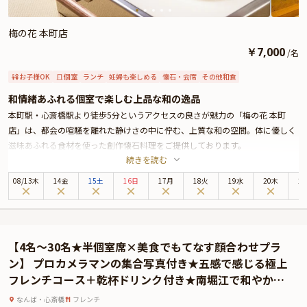
梅の花 本町店
￥
7,000
/
名
お子様OK
個室
ランチ
妊婦も楽しめる
懐石・会席
その他和食
和情緒あふれる個室で楽しむ上品な和の逸品
本町駅・心斎橋駅より徒歩5分というアクセスの良さが魅力の「梅の花 本町
店」は、都会の喧騒を離れた静けさの中に佇む、上質な和の空間。体に優しく
滋味あふれる食材を使った創作懐石料理をご提供しております。
続きを読む
当店自慢の「お祝い懐石」では、目にも美しい盛り付けとともに、まろやかで
濃厚な味わいの出来立て湯葉や豆腐をはじめ、梅の花で長年愛され続ける人気
08
/
13
木
14金
15土
16日
17月
18火
19水
20木
2
メニューを一度にお楽しみいただける、贅沢な内容となっております。
ご案内するお席は、落ち着きと格式を兼ね備えた和個室。ご両家の大切な絆を
結ぶ結納や、お顔合わせといった人生の節目にふさわしい、ゆったりとしたひ
とときをお過ごしいただけます。季節ごとに表情を変えるお料理と、心を込め
【4名～30名★半個室席×美食でもてなす顔合わせプラ
たおもてなしで、特別な一日を演出いたします。
ン】 プロカメラマンの集合写真付き★五感で感じる極上
フレンチコース＋乾杯ドリンク付き★南堀江で和やかに
過ごす顔合わせのひととき
なんば・心斎橋
フレンチ