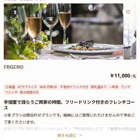
い。
FRIGERIO
￥
11,000
/
名
個室
サプライズ
お子様OK
乾杯ドリンク付き
授乳室あり
一軒家
ランチ
フレンチ
飲み放題付き
半個室で語らうご両家の時間。フリードリンク付きのフレンチコー
ス
※本プランは顔合わせプランです。結納にはご使用いただけませんので予めご
了承くださいませ。
南堀江に佇む隠れ家フレンチレストラン「FRIGERIO」にて、ご両家の大切な会
続きを読む
食のひとときをお楽しみいただけます。洗練された空間で、落ち着いた雰囲気