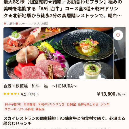
最大8名様【個室確約★結納／お顔合わせプラン】極みの
よくあるご質問
美味を堪能する「A5仙台牛」コース全3種＋乾杯ドリン
ク★北新地駅から徒歩2分の高層階レストランで、晴れの
お問い合わせ
日の顔合わせを
北新地
ステーキ／グリル料理
夜景×鉄板焼 和牛 焔 ～HOMURA～
￥
13,800
4.5
/
名
～
(33件)
お子様OK
高層階
乾杯ドリンク付き
個室
妊婦も楽しめる
ランチ
ステーキ／グリル料理
鉄板焼
スカイレストランの個室確約！A5仙台牛と旬食材で紡ぐ、心温まる
顔合わせランチ