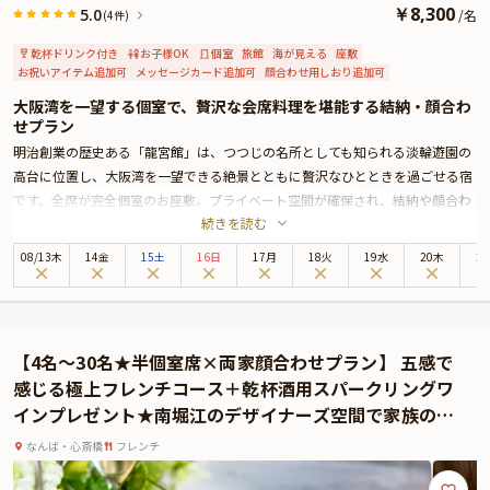
￥
8,300
5.0
/
名
(4件)
乾杯ドリンク付き
お子様OK
個室
旅館
海が見える
座敷
お祝いアイテム追加可
メッセージカード追加可
顔合わせ用しおり追加可
大阪湾を一望する個室で、贅沢な会席料理を堪能する結納・顔合わ
せプラン
明治創業の歴史ある「龍宮館」は、つつじの名所としても知られる淡輪遊園の
高台に位置し、大阪湾を一望できる絶景とともに贅沢なひとときを過ごせる宿
です。全席が完全個室のお座敷。プライベート空間が確保され、結納や顔合わ
続きを読む
せといった大切な場に最適です。お部屋から見える大阪湾の眺めは、特別な日
の思い出に彩りを加えます。
08
/
13
木
14金
15土
16日
17月
18火
19水
20木
2
「龍宮館」自慢の会席料理は、地元で獲れる新鮮な海の幸をふんだんに使用し
た全10品のコース。季節の味わいが詰まった一品一品が、素材本来の美味しさ
を引き立てる技で仕上げられています。海を望む高台で、静かな時間とともに
旬の魚介を堪能できる贅沢な体験です。
【4名～30名★半個室席×両家顔合わせプラン】 五感で
さらに、プランには乾杯用のワンドリンクが含まれており、特別な席にぴった
感じる極上フレンチコース＋乾杯酒用スパークリングワ
りのサービスが整っています。追加料金にて、お祝いにピッタリのお頭付き魚
インプレゼント★南堀江のデザイナーズ空間で家族の縁
料理(煮魚等)を付けることも可能です。ご興味がある方は、ページ下部の「よ
を結ぶ
くある質問」もご覧ください。
なんば・心斎橋
フレンチ
「龍宮館」の懐かしい趣と心温まるおもてなしで、大切なご家族と特別なひと
ときをお過ごしください。