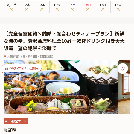
の中お食事いただける特別プランです。
08
/
11
火
12水
13木
14金
15土
16日
17月
18火
1
本プランでは、半個室へご案内し、ご両家だけでゆったりとお過ごしいただけ
ます。乾杯ドリンクとフリードリンク（100分）付きで、和やかな会食の時間
を演出いたします。
お料理は、季節の食材を使用したフレンチコースをご用意。前菜からデザート
【完全個室確約×結納・顔合わせディナープラン】新鮮
まで、一皿ごとに丁寧に仕立てた料理をお楽しみいただけます。
な海の幸、贅沢会席料理全10品＋乾杯ドリンク付き★大
南堀江の落ち着いた隠れ家空間で、ご両家の大切なご会食の時間をゆったりと
阪湾一望の絶景を淡輪で
お過ごしください。
大阪南部（堺・岸和田・関西空港）
お祝いアイテム追加可
Anny限定プラン
龍宮館