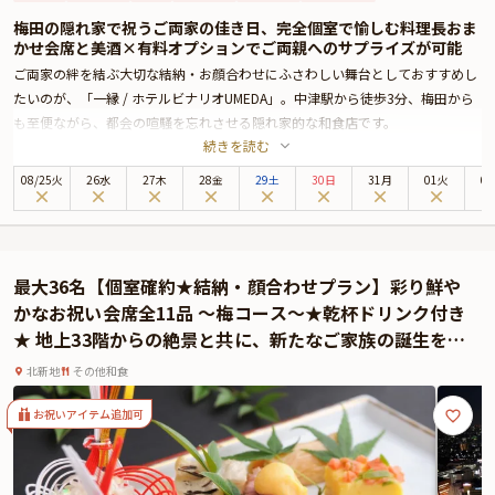
梅田の隠れ家で祝うご両家の佳き日、完全個室で愉しむ料理長おま
かせ会席と美酒×有料オプションでご両親へのサプライズが可能
ご両家の絆を結ぶ大切な結納・お顔合わせにふさわしい舞台としておすすめし
たいのが、「一縁 / ホテルビナリオUMEDA」。中津駅から徒歩3分、梅田から
も至便ながら、都会の喧騒を忘れさせる隠れ家的な和食店です。
続きを読む
ご案内はホテル1階「梅田 璃泉」の受付から始まり、スタッフとともに専用の
お部屋へ。扉の先に広がるのは、モノトーンを基調とした洗練の完全個室。周
08
/
25
火
26水
27木
28金
29土
30日
31月
01火
0
囲を気にせず、安心してご両家の語らいを深めていただけます。
お料理は「料理長お任せ会席」。お客様のお好みや苦手食材、アレルギーを丁
寧にお伺いし、その日の最良の素材で組み立てられる特別な一献です。全国各
地に足を運び仕入れる旬の食材や、契約牧場から届く神戸ビーフ、山陰地方直
最大36名【個室確約★結納・顔合わせプラン】彩り鮮や
送の新鮮な魚介など、ここでしか味わえない逸品が揃います。美味しさはもち
かなお祝い会席全11品 ～梅コース～★乾杯ドリンク付き
ろん、盛り付けや香りに至るまで五感を満たす一皿一皿が、ご両家の晴れの日
★ 地上33階からの絶景と共に、新たなご家族の誕生をお
を華やかに彩ります。
祝い！
さらに、90分制のフリードリンクが付いているのも魅力。日本酒やワイン、カ
北新地
その他和食
クテルまで幅広く揃えたお飲み物とともに、和やかなひとときをお過ごしいた
だけます。加えて、追加料金にてお祝いの席に欠かせない「祝い鯛と赤飯（6〜
お祝いアイテム追加可
8名様用） / 9,680円(税込)」をご用意することも可能です。晴れやかな食卓を
より一層格式高く演出してくれる逸品ですので、ご希望の際はぜひご予約時に
ご追加ください。