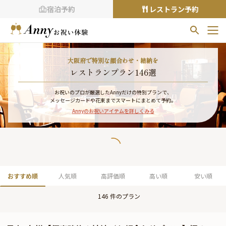
宿泊予約
レストラン予約
お気に入りプラン
大阪府で特別な顔合わせ・結納を
お気に入りの登録がありません
レストランプラン146選
プランの
をクリックすることで
お祝いのプロが厳選したAnnyだけの特別プランで、
メッセージカードや花束までスマートにまとめて予約。
お気に入りに追加できます。
Annyのお祝いアイテムを詳しくみる
閲覧履歴
閲覧履歴はありません
過去に見たお店が最大10件まで表示されます。
10件を超えると、古いものから順に削除されます。
おすすめ順
人気順
高評価順
高い順
安い順
TOP
146
件のプラン
Annyお祝い体験について
Annyお祝いアイテムについて