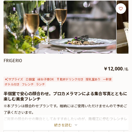
FRIGERIO
￥
12,000
/
名
サプライズ
個室
お子様OK
乾杯ドリンク付き
授乳室あり
一軒家
ボトル付き
フレンチ
ランチ
半個室で安心の顔合わせ。プロカメラマンによる集合写真とともに
楽しむ美食フレンチ
※本プランは顔合わせプランです。結納にはご使用いただけませんので予めご
了承くださいませ。
ご両家の顔合わせの舞台としておすすめしたいのが、南堀江に佇むフレンチレ
続きを読む
ストラン「FRIGERIO」。伝統と革新が調和した、シンプルで洗練されたフラ
ンス料理を堪能できる一軒です。