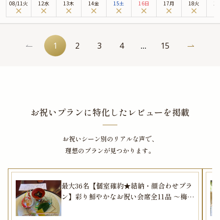
08
/
11
火
12水
13木
14金
15土
16日
17月
18火
1
本プランでは、4名様から最大30名様までご利用可能な半個室をご用意。周囲
を気にせず、ご両家だけの大切な時間をゆったりとお過ごしいただけます。さ
らに、プロカメラマンによる集合写真の撮影付きで、特別な一日を美しい思い
出として残していただけます。
1
2
3
4
15
...
お料理は、真鯛のポワレや鴨胸肉のローストなどを楽しめる贅沢なフレンチコ
ース。季節のクリームスープやデザートまで、五感で味わう一皿一皿が、お祝
いの席を華やかに彩ります。乾杯ドリンク付きで、ご両家の和やかなひととき
を演出いたします。
美食とともに過ごすかけがえのない時間が、ご両家の新たな門出を温かく彩り
ます。
お祝いプランに特化したレビューを掲載
お祝いシーン別のリアルな声で、
理想のプランが見つかります。
最大36名【個室確約★結納・顔合わせプラ
ン】彩り鮮やかなお祝い会席全11品 ～梅コ
ース～★乾杯ドリンク付き★ 地上33階から
の絶景と共に、新たなご家族の誕生をお祝