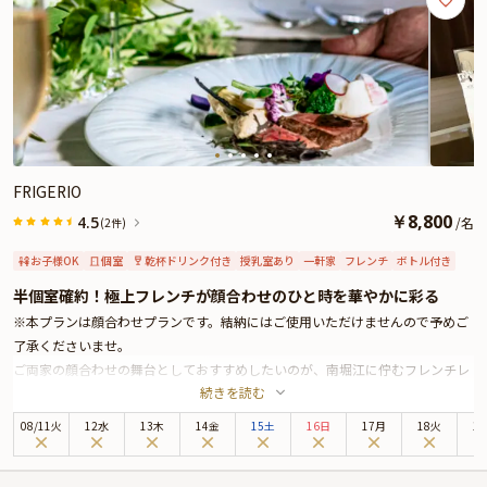
FRIGERIO
￥
8,800
4.5
/
名
(2件)
お子様OK
個室
乾杯ドリンク付き
授乳室あり
一軒家
フレンチ
ボトル付き
半個室確約！極上フレンチが顔合わせのひと時を華やかに彩る
※本プランは顔合わせプランです。結納にはご使用いただけませんので予めご
了承くださいませ。
ご両家の顔合わせの舞台としておすすめしたいのが、南堀江に佇むフレンチレ
続きを読む
ストラン「FRIGERIO」。フランス料理をもっと自由に、もっと身近にという
コンセプトのもと、伝統と革新を融合させたシンプルで洗練された一皿が堪能
08
/
11
火
12水
13木
14金
15土
16日
17月
18火
1
できる名店です。
本プランの魅力は、4名～30名様までご案内可能な半個室でいただく贅沢なフ