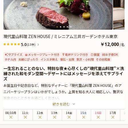
現代里山料理 ZEN HOUSE / ミレニアム三井ガーデンホテル東京
￥
12,000
5.0
/
名
(13件)
サプライズ
メッセージプレート付き
乾杯ドリンク付き
個室
お子様OK
ホテル内
夫婦にぴったり
インスタ映え
懐石・会席
割烹・小料理
その他和食
一生忘れることのない、特別な夜★心尽くしの“現代里山料理”×洗
練された和モダン空間〜デザートにはメッセージを添えてサプライ
ズ
お誕生日や記念日など、特別なディナーに「現代里山料理 ZEN HOUSE」のア
ニバーサリープランはいかがでしょうか。上質を知る大人に相応しい、贅沢な
美食のひとときをお過ごしください。
続きを読む
ミレニアム三井ガーデンホテル東京の創作和食ダイニング「現代里山料理 ZEN
HOUSE」。店内には、自然素材と現代的なしつらえが調和した和モダン空間が
08
/
10
月
11火
12水
13木
14金
15土
16日
17月
1
広がり、心ほどける特別な時間が、ゆったりと流れています。
お席は、落ち着きあるテーブル席へご案内。ホテルレストランならではの上質