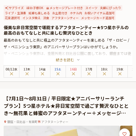
サプライズ
お子様OK
メッセージプレート付き
スイーツ
夫婦にぴったり
ライブ・生演奏
妊婦も楽しめる
お土産付き
ホテル内
お祝いアイテム追加可
花束選択可
インスタ映え
洋食
アフタヌーンティー
メッセージカード追加可
優美な非日常空間で堪能するアフタヌーンティー★5つ星ホテルの
最高のおもてなしと共に楽しむ贅沢なひととき
最高のおもてなしと共に極上のアフタヌーンティーを楽しめる「ザ・ロビー /
ザ・ペニンシュラ東京」のアニバーサリープランはいかがでしょうか。
ザ・ペニンシュラ東京は、皇居外苑と日比谷公園に面しており、銀座までは徒
続きを読む
歩圏内と最高のロケーションに位置する5つ星ホテル。優美なシャンデリアと
洗練された上質空間が魅力の「ザ・ロビー」では、生演奏と共に季節によって
08
/
12
水
13木
14金
15土
16日
17月
18火
19水
2
テーマが変わるアフタヌーンティーをご堪能いただけます。
アニバーサリープランでお召し上がりいただくのは、バードゲージ型のスタン
ドに美しく並ぶ、セイボリーやスイーツ。自家製スコーン、ティーセレクショ
ンと共にお楽しみください。また、本プランでは特典として、メッセージプレ
【7月1日〜8月31日 / 平日限定★アニバーサリーランチ
ートをご用意しております。大切な記念日やお誕生日のお祝い、華やかな女子
プラン】5つ星ホテル★非日常空間で過ごす贅沢なひとと
会に、心に残るひとときを「ザ・ロビー」でお楽しみください。
き〜無花果と蜂蜜のアフタヌーンティー＋メッセージプ
※有料オプションで大切な方へのサプライズにぴったりな、Anny限定の花束や
レート★ザ・ペニンシュラ東京
ギフト、カスタマイズ可能なメッセージカードなどをお付けすることができま
銀座・日比谷・有楽町
アフタヌーンティー
す。メッセージカードは着席時に、ギフトはデザートタイムにご予約主様にお
渡し致しますので、サプライズ演出にお役立てください。とっておきのアニバ