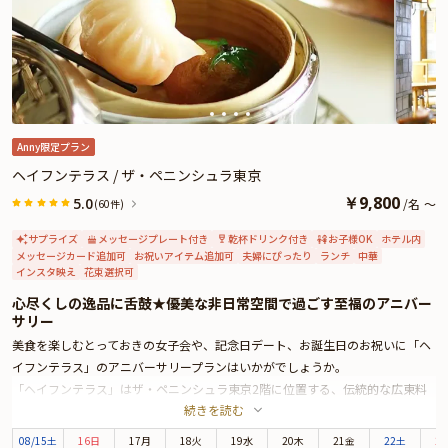
本プランでは、3種のコースをご用意しております。お好みに合わせてお選び
ください。また有料オプションで、ペアリングやザ・ペニンシュラ東京特製ケ
ーキ、Anny限定のギフトをお付けすることができます。是非サプライズ演出に
お役立てください。とっておきのお祝いシーンをスタッフが心を込めてお手伝
いいたします。
Anny限定プラン
ヘイフンテラス / ザ・ペニンシュラ東京
￥
9,800
5.0
/
名
～
(60件)
サプライズ
メッセージプレート付き
乾杯ドリンク付き
お子様OK
ホテル内
メッセージカード追加可
お祝いアイテム追加可
夫婦にぴったり
ランチ
中華
インスタ映え
花束選択可
心尽くしの逸品に舌鼓★優美な非日常空間で過ごす至福のアニバー
サリー
美食を楽しむとっておきの女子会や、記念日デート、お誕生日のお祝いに「ヘ
イフンテラス」のアニバーサリープランはいかがでしょうか。
「ヘイフンテラス」はザ・ペニンシュラ東京2階に位置する、伝統的な広東料
続きを読む
理を楽しめるレストランです。中国江蘇省の蘇州の古典庭園をイメージした趣
ある店内で、特別なひとときをお寛ぎください。ザ・ペニンシュラ東京は、皇
08
/
15
土
16日
17月
18火
19水
20木
21金
22土
2