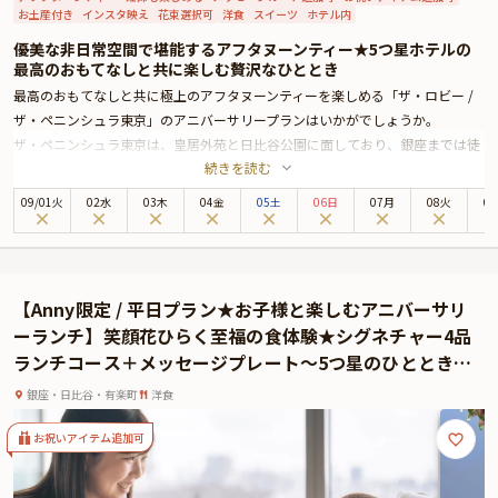
お土産付き
インスタ映え
花束選択可
洋食
スイーツ
ホテル内
優美な非日常空間で堪能するアフタヌーンティー★5つ星ホテルの
最高のおもてなしと共に楽しむ贅沢なひととき
最高のおもてなしと共に極上のアフタヌーンティーを楽しめる「ザ・ロビー /
ザ・ペニンシュラ東京」のアニバーサリープランはいかがでしょうか。
ザ・ペニンシュラ東京は、皇居外苑と日比谷公園に面しており、銀座までは徒
続きを読む
歩圏内と最高のロケーションに位置する5つ星ホテル。優美なシャンデリアと
洗練された上質空間が魅力の「ザ・ロビー」では、生演奏と共に季節によって
09
/
01
火
02水
03木
04金
05土
06日
07月
08火
0
テーマが変わるアフタヌーンティーをご堪能いただけます。
アニバーサリープランでお召し上がりいただくのは、バードゲージ型のスタン
ドに美しく並ぶ、セイボリーやスイーツ。自家製スコーン、ティーセレクショ
ンと共にお楽しみください。また、本プランでは特典として、オリジナルモク
【Anny限定 / 平日プラン★お子様と楽しむアニバーサリ
テルをおひとり様につき一杯、メッセージプレートをご用意しております。大
ーランチ】笑顔花ひらく至福の食体験★シグネチャー4品
切な記念日やお誕生日、華やかな女子会に、心に残るひとときを「ザ・ロビ
ランチコース＋メッセージプレート〜5つ星のひとときを
ー」でお楽しみください。
お子様の宝物に〜ザ・ペニンシュラ東京★最上階の洗練
※有料オプションで大切な方へのサプライズにぴったりな、Anny限定の花束や
銀座・日比谷・有楽町
洋食
空間
ギフト、カスタマイズ可能なメッセージカードなどをお付けすることができま
す。メッセージカードは着席時に、ギフトはデザートタイムにご予約主様にお
お祝いアイテム追加可
渡し致しますので、サプライズ演出にお役立てください。とっておきのアニバ
ーサリーをスタッフが心を込めてお手伝いいたします。