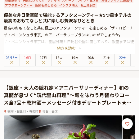
花束選択可
夫婦にぴったり
ホテル内
スイーツ
ライブ・生演奏
お祝いアイテム追加可
アフタヌーンティー
妊婦も楽しめる
インスタ映え
お土産付き
優美な非日常空間で堪能するアフタヌーンティー★5つ星ホテルの
最高のおもてなしと共に楽しむ贅沢なひととき
最高のおもてなしと共に極上のアフタヌーンティーを楽しめる「ザ・ロビー /
ザ・ペニンシュラ東京」のアニバーサリープランはいかがでしょうか。
ザ・ペニンシュラ東京は、皇居外苑と日比谷公園に面しており、銀座までは徒
続きを読む
歩圏内と最高のロケーションに位置する5つ星ホテル。優美なシャンデリアと
洗練された上質空間が魅力の「ザ・ロビー」では、生演奏と共に季節によって
08
/
15
土
16日
17月
18火
19水
20木
21金
22土
2
テーマが変わるアフタヌーンティーをご堪能いただけます。
アニバーサリープランでお召し上がりいただくのは、バードゲージ型のスタン
ドに美しく並ぶ、セイボリーやスイーツ。自家製スコーン、ティーセレクショ
ンと共にお楽しみください。また、本プランでは特典として、メッセージプレ
【銀座・大人の隠れ家×アニバーサリーディナー】和の
ートをご用意しております。大切な記念日やお誕生日のお祝い、華やかな女子
真髄が息づく“現代里山料理”〜旬を味わう月替わりコー
会に、心に残るひとときを「ザ・ロビー」でお楽しみください。
ス全7品＋乾杯酒＋メッセージ付きデザートプレート★東
※有料オプションで大切な方へのサプライズにぴったりな、Anny限定の花束や
銀座駅徒歩1分の洗練空間〜ミレニアム三井ガーデンホテ
ギフト、カスタマイズ可能なメッセージカードなどをお付けすることができま
銀座・日比谷・有楽町
懐石・会席
ル東京
す。メッセージカードは着席時に、ギフトはデザートタイムにご予約主様にお
渡し致しますので、サプライズ演出にお役立てください。とっておきのアニバ
ーサリーをスタッフが心を込めてお手伝いいたします。