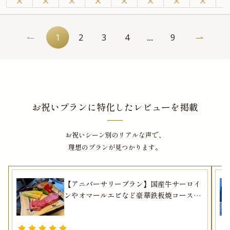
テーマが変わるアフタヌーンティーをご堪能いただけます。
アニバーサリープランでお召し上がりいただくのは、バードゲージ型のスタン
ドに美しく並ぶセイボリーやスイーツ。自家製スコーン、ティーセレクション
と共にお楽しみください。また、本プランでは特典として、メッセージプレー
1
2
3
4
9
...
トをご用意しております。大切な記念日やお誕生日のお祝い、華やかな女子会
に、心に残るひとときを「ザ・ロビー」でお楽しみください。
お祝いプランに特化したレビューを掲載
お祝いシーン別のリアルな声で、
理想のプランが見つかります。
【アニバーサリープラン】国産牛サーロイ
ンやオマールエビなど豪華鉄板焼コース全
9品＋乾杯スパークリング＋メッセージ付
きアニバーサリーケーキ★ホテルレストラ
ンで東京ベイサイドの絶景を満喫★