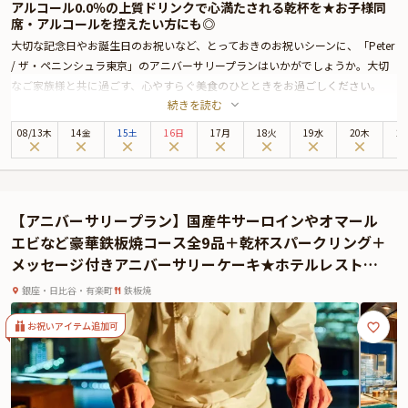
アルコール0.0％の上質ドリンクで心満たされる乾杯を★お子様同
席・アルコールを控えたい方にも◎
大切な記念日やお誕生日のお祝いなど、とっておきのお祝いシーンに、「Peter
/ ザ・ペニンシュラ東京」のアニバーサリープランはいかがでしょうか。大切
なご家族様と共に過ごす、心やすらぐ美食のひとときをお過ごしください。
続きを読む
ザ・ペニンシュラ東京は、皇居外苑と日比谷公園に面し、銀座までも徒歩圏内
という恵まれたロケーションに佇む5つ星ホテル。最上階の美食空間「Peter」
08
/
13
木
14金
15土
16日
17月
18火
19水
20木
2
では、伝統と革新が調和するモダンフレンチをお楽しみいただけます。
本プランでお召し上がりいただくのは、新進気鋭のシェフ、ヨハン・ダコスタ
による贅沢なランチコース。日本の出汁や日本料理のテクニックなどを取り入
れた、華やかなプレゼンテーションのモダンフレンチは、記憶に残る味わいを
【アニバーサリープラン】国産牛サーロインやオマール
お楽しみいただけます。極上の美食体験が、大切な日をより鮮やかに彩ること
エビなど豪華鉄板焼コース全9品＋乾杯スパークリング＋
でしょう。お子様用には、限定ペニンシュラベアクッキー付きのデザートを含
メッセージ付きアニバーサリーケーキ★ホテルレストラ
むお子様3品コースもご用意しておりますので、ご家族みなさまで和やかな美
ンで東京ベイサイドの絶景を満喫★
食のひとときをお過ごしください。
銀座・日比谷・有楽町
鉄板焼
さらに本プランでは、ロンドン発のノンアルコールドリンク「Jukes（100％オ
ーガニック）」を、お一人様につき一杯、乾杯ドリンクとしてご用意。アルコ
お祝いアイテム追加可
ール0.0％でありながら、複雑で上品なフレーバーが広がる一杯が、お料理の
味わいを引き立てながら、記念日のはじまりをやさしく演出いたします。ラン
チタイムのお祝いはもちろん、お子様同席でのご利用や、ご体調・ご予定によ
りアルコールを控えたい方にも、安心して乾杯のひとときをお楽しみいただけ