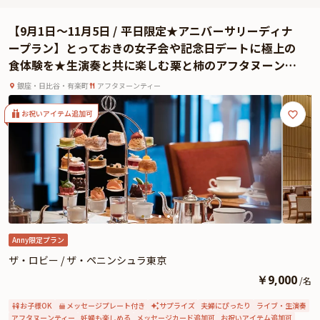
なおもてなしと共に、心に優しく残る、温かな記憶となることでしょう。
お召し上がりいただくのは、「現代里山料理 ZEN HOUSE」自慢のディナーコ
【9月1日〜11月5日 / 平日限定★アニバーサリーディナ
ース。さらに、乾杯酒とメッセージを添えたデザートプレートをご用意してお
ープラン】とっておきの女子会や記念日デートに極上の
ります。 厳選食材を使用したお料理の数々は、伝統的な日本料理に現代的な
食体験を★生演奏と共に楽しむ栗と柿のアフタヌーンテ
エッセンスを感じられる、一期一会の逸品揃い。特別な思い出としていつまで
ィー＋オリジナルモクテル1杯＋メッセージプレート★5
も輝く、至福の美食体験をお約束いたします。
銀座・日比谷・有楽町
アフタヌーンティー
つ星ホテルで優雅に寛ぐご褒美時間〜ザ・ペニンシュラ
東京
お祝いアイテム追加可
Anny限定プラン
ザ・ロビー / ザ・ペニンシュラ東京
￥
9,000
/
名
お子様OK
メッセージプレート付き
サプライズ
夫婦にぴったり
ライブ・生演奏
アフタヌーンティー
妊婦も楽しめる
メッセージカード追加可
お祝いアイテム追加可