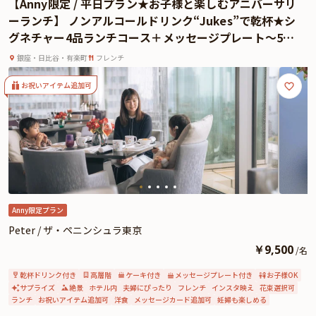
【Anny限定 / 平日プラン★お子様と楽しむアニバーサリ
よくあるご質問
ーランチ】 ノンアルコールドリンク“Jukes”で乾杯★シ
グネチャー4品ランチコース＋メッセージプレート〜5つ
お問い合わせ
星のひとときをお子様の宝物に〜ザ・ペニンシュラ東京
銀座・日比谷・有楽町
フレンチ
★最上階
お祝いアイテム追加可
Anny限定プラン
Peter / ザ・ペニンシュラ東京
￥
9,500
/
名
乾杯ドリンク付き
高層階
ケーキ付き
メッセージプレート付き
お子様OK
サプライズ
絶景
ホテル内
夫婦にぴったり
フレンチ
インスタ映え
花束選択可
ランチ
お祝いアイテム追加可
洋食
メッセージカード追加可
妊婦も楽しめる