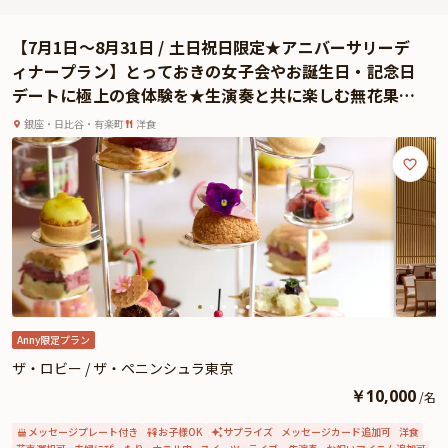
は、プレートにご希望のメッセージを添えたアニバーサリーケーキをサービス
いたします。
【7月1日〜8月31日 / 土日祝日限定★アニバーサリーデ
美しい眺望に彩られた幻想的な空間で、思い出深い記念日のひとときをお過ご
ィナープラン】とっておきの女子会やお誕生日・記念日
しください。
デートに極上の食体験を★生演奏と共に楽しむ無花果と
蜂蜜のアフタヌーンティー＋メッセージプレート★5つ星
銀座・日比谷・有楽町
洋食
ホテルで優雅に寛ぐご褒美時間〜ザ・ペニンシュラ東京
Anny限定プラン
ザ・ロビー / ザ・ペニンシュラ東京
￥
10,000
/
名
メッセージプレート付き
お子様OK
サプライズ
メッセージカード追加可
洋食