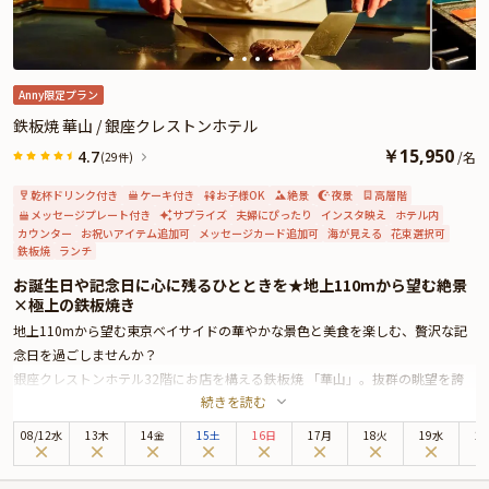
ます。
また、メッセージプレートを特典としてご用意しております。大切な記念日
が、特別な思い出になりますように「Peter」が心に残るひとときをお届けいた
します。
Anny限定プラン
★とっておきの演出が叶うオプション★
鉄板焼 華山 / 銀座クレストンホテル
有料オプションで、お飲み物や、ザ・ペニンシュラ東京特製ケーキ、Anny限定
￥
15,950
4.7
/
名
(29件)
の花束やギフト、カスタマイズ可能なメッセージカードなどをお付けすること
ができます。
乾杯ドリンク付き
ケーキ付き
お子様OK
絶景
夜景
高層階
メッセージカードは着席時に、花束やギフトはデザートタイムにご予約主様に
メッセージプレート付き
サプライズ
夫婦にぴったり
インスタ映え
ホテル内
カウンター
お祝いアイテム追加可
メッセージカード追加可
海が見える
花束選択可
お渡し致しますので、サプライズ演出にお役立てください。
鉄板焼
ランチ
お誕生日や記念日に心に残るひとときを★地上110mから望む絶景
×極上の鉄板焼き
地上110mから望む東京ベイサイドの華やかな景色と美食を楽しむ、贅沢な記
念日を過ごしませんか？
銀座クレストンホテル32階にお店を構える鉄板焼 「華山」。抜群の眺望を誇
続きを読む
るカウンターで、シェフの鮮やかな鉄板さばきを楽しみながら極上の鉄板焼き
をお召し上がりいただけます。
08
/
12
水
13木
14金
15土
16日
17月
18火
19水
2
本プランでご用意するのは、国産牛サーロイン・オマールエビなどの鉄板焼き
をはじめとした豪華コース。乾杯用のスパークリングから始まり、デザートに