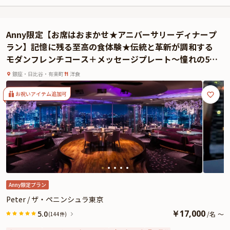
す。
本プランでお召し上がりいただくのは、新進気鋭のシェフ、ヨハン・ダコスタ
による贅沢なランチコース。日本の出汁や日本料理のテクニックなどを取り入
Anny限定【お席はおまかせ★アニバーサリーディナープ
れた、華やかなプレゼンテーションのモダンフレンチは、一度食べたら忘れら
ラン】記憶に残る至高の食体験★伝統と革新が調和する
れない美味しさです。極上の美食体験が、大切な日をより鮮やかに彩ります。
モダンフレンチコース＋メッセージプレート〜憧れの5つ
お子様用には、限定ペニンシュラベアクッキー付きのデザートを含む、お子様
星ホテル★ザ・ペニンシュラ東京最上階
3品コースをご用意しておりますので、ご家族みなさまで和やかな美食のひと
銀座・日比谷・有楽町
洋食
ときをお過ごしいただけます。
さらに本プランでは、メッセージプレートを特典としてご用意しております。
お祝いアイテム追加可
大切な記念日が、特別な思い出としていつまでも輝く素敵な一日になりますよ
うに「Peter」で心ゆくまでお楽しみください。
★とっておきの演出が叶うオプション★
有料オプションで、お飲み物や、ザ・ペニンシュラ東京特製ケーキ、Anny限定
の花束やギフト、カスタマイズ可能なメッセージカードなどをお付けすること
ができます。メッセージカードは着席時に、花束やギフトはデザートタイムに
ご予約主様にお渡し致しますので、サプライズ演出にお役立てください。
Anny限定プラン
Peter / ザ・ペニンシュラ東京
￥
17,000
5.0
/
名
～
(144件)