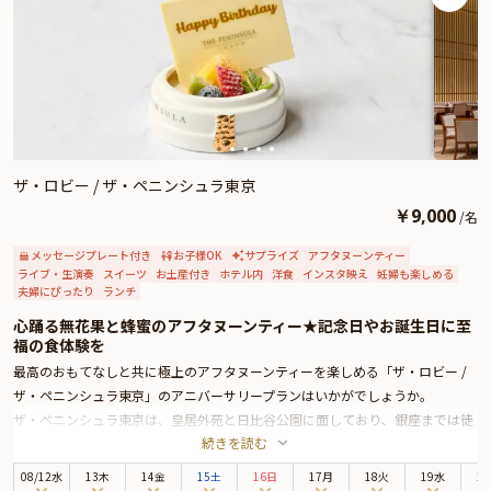
ーサリーをスタッフが心を込めてお手伝いいたします。
ザ・ロビー / ザ・ペニンシュラ東京
￥
9,000
/
名
メッセージプレート付き
お子様OK
サプライズ
アフタヌーンティー
ライブ・生演奏
スイーツ
お土産付き
ホテル内
洋食
インスタ映え
妊婦も楽しめる
夫婦にぴったり
ランチ
心踊る無花果と蜂蜜のアフタヌーンティー★記念日やお誕生日に至
福の食体験を
最高のおもてなしと共に極上のアフタヌーンティーを楽しめる「ザ・ロビー /
ザ・ペニンシュラ東京」のアニバーサリープランはいかがでしょうか。
ザ・ペニンシュラ東京は、皇居外苑と日比谷公園に面しており、銀座までは徒
続きを読む
歩圏内と最高のロケーションに位置する5つ星ホテル。優美なシャンデリアと
洗練された上質空間が魅力の「ザ・ロビー」では、生演奏と共に季節によって
08
/
12
水
13木
14金
15土
16日
17月
18火
19水
2