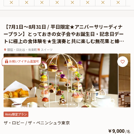
居外苑と日比谷公園に面しており、銀座までは徒歩圏内と最高のロケーション
に位置する5つ星ホテル。洗練された上質空間では、最高のおもてなしと共に
お食事をお楽しみいただけます。
厳選食材を使用した心尽くしの逸品は、一度食べたら忘れられない美味しさ。
【7月1日〜8月31日 / 平日限定★アニバーサリーディナ
素材の魅力を最大限に引き出す匠の技を存分にご堪能ください。五感を刺激す
ープラン】とっておきの女子会やお誕生日・記念日デー
る至高の美食体験をお約束いたします。
トに極上の食体験を★生演奏と共に楽しむ無花果と蜂蜜
アニバーサリープランでは、こだわりの特選食材を使用したランチコースをご
のアフタヌーンティー＋メッセージプレート★5つ星ホテ
用意しております。さらに本プランでは、お好きなドリンクをおひとり様につ
銀座・日比谷・有楽町
スイーツ
ルで優雅に寛ぐご褒美時間〜ザ・ペニンシュラ東京
き一杯と、メッセージプレートを特典としてご用意しております。記憶に残る
素敵な日を「ヘイフンテラス」で心ゆくまでお過ごしください。
お祝いアイテム追加可
※有料オプションで、ザ・ペニンシュラ東京特製ケーキ、Anny限定の薔薇の花
束やギフト、カスタマイズ可能なメッセージカードなどをお付けすることがで
きます。メッセージカードは着席時に、花束やギフトはデザートタイムにご予
約主様にお渡し致しますので、サプライズ演出にお役立てください。
Anny限定プラン
ザ・ロビー / ザ・ペニンシュラ東京
￥
9,000
/
名