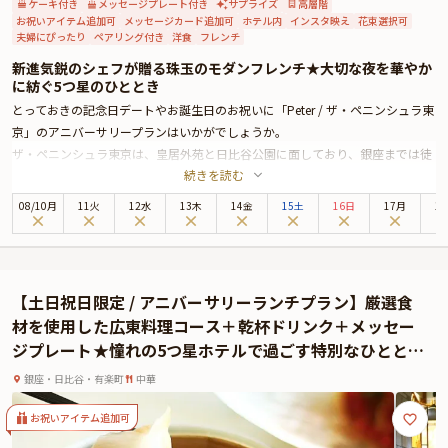
ケーキ付き
メッセージプレート付き
サプライズ
高層階
お祝いアイテム追加可
メッセージカード追加可
ホテル内
インスタ映え
花束選択可
夫婦にぴったり
ペアリング付き
洋食
フレンチ
新進気鋭のシェフが贈る珠玉のモダンフレンチ★大切な夜を華やか
に紡ぐ5つ星のひととき
とっておきの記念日デートやお誕生日のお祝いに「Peter / ザ・ペニンシュラ東
京」のアニバーサリープランはいかがでしょうか。
ザ・ペニンシュラ東京は、皇居外苑と日比谷公園に面しており、銀座までは徒
続きを読む
歩圏内と最高のロケーションに位置する5つ星ホテル。最上階の美食空間
「Peter」では、伝統と革新が調和するモダンフレンチをお楽しみいただけま
08
/
10
月
11火
12水
13木
14金
15土
16日
17月
1
す。ラグジュアリーな空間は特別な夜を優雅に包み込み、最高のおもてなしと
共に、上質な時間をお届けします。お席は、ゆったりと寛げるテーブル席をご
用意しております。自然な会話を交わしながら、ひと皿ごとに心が通い合う、
穏やかで親密な時間をお楽しみください。
【土日祝日限定 / アニバーサリーランチプラン】厳選食
本プランでお召し上がりいただくのは、新進気鋭のシェフ、ヨハン・ダコスタ
材を使用した広東料理コース＋乾杯ドリンク＋メッセー
によるディナーコース。デザートには、メッセージプレートをご用意しており
ジプレート★憧れの5つ星ホテルで過ごす特別なひとと
ます。日本の出汁や日本料理のテクニックなどを取り入れた、華やかなプレゼ
き〜ザ・ペニンシュラ東京
ンテーションのモダンフレンチは、一度食べたら忘れられない美味しさ。特別
銀座・日比谷・有楽町
中華
な夜に相応しい、至高の美食体験をお約束いたします。記憶に残る素敵な日を
「Peter」で心ゆくまでお過ごしください。
お祝いアイテム追加可
★選べるコース＆とっておきの演出が叶うオプション★