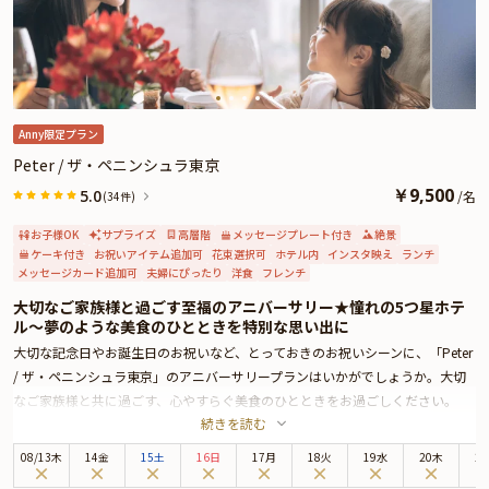
Anny限定プラン
Peter / ザ・ペニンシュラ東京
￥
9,500
5.0
/
名
(34件)
お子様OK
サプライズ
高層階
メッセージプレート付き
絶景
ケーキ付き
お祝いアイテム追加可
花束選択可
ホテル内
インスタ映え
ランチ
メッセージカード追加可
夫婦にぴったり
洋食
フレンチ
大切なご家族様と過ごす至福のアニバーサリー★憧れの5つ星ホテ
ル〜夢のような美食のひとときを特別な思い出に
大切な記念日やお誕生日のお祝いなど、とっておきのお祝いシーンに、「Peter
/ ザ・ペニンシュラ東京」のアニバーサリープランはいかがでしょうか。大切
なご家族様と共に過ごす、心やすらぐ美食のひとときをお過ごしください。
続きを読む
ザ・ペニンシュラ東京は、皇居外苑と日比谷公園に面しており、銀座までは徒
歩圏内と最高のロケーションに位置する5つ星ホテル。最上階の美食空間
08
/
13
木
14金
15土
16日
17月
18火
19水
20木
2
「Peter」では、伝統と革新が調和するモダンフレンチをお楽しみいただけま