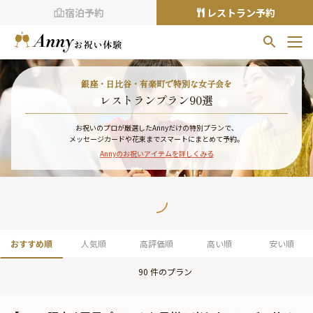
宿泊予約
レストラン予約
お気に入りプラン
銀座・日比谷・有楽町で特別な女子会を
お気に入りの登録がありません
レストランプラン90選
プランの
をクリックすることで
お祝いのプロが厳選したAnnyだけの特別プランで、
メッセージカードや花束までスマートにまとめて予約。
お気に入りに追加できます。
Annyのお祝いアイテムを詳しくみる
閲覧履歴
閲覧履歴はありません
過去に見たお店が最大10件まで表示されます。
10件を超えると、古いものから順に削除されます。
おすすめ順
人気順
高評価順
高い順
安い順
TOP
90
件のプラン
Annyお祝い体験について
Annyお祝いアイテムについて