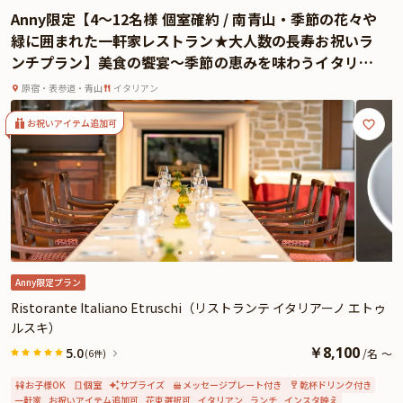
とときとなることでしょう。
Anny限定【4〜12名様 個室確約 / 南青山・季節の花々や
本プランでお召し上がりいただくのは、シェフ渾身のフレンチコース全9品。
緑に囲まれた一軒家レストラン★大人数の長寿お祝いラ
さらに特典として、乾杯シャンパンとホールケーキもご用意しております。厳
ンチプラン】美食の饗宴〜季節の恵みを味わうイタリア
選旬食材を使用したお料理の数々は、素材の魅力を存分に感じられる、珠玉の
ンコース＋乾杯ドリンク＋メッセージプレート★表参道
味わいです。本格フランス料理に独創的なエッセンスが響き渡る、唯一無二の
原宿・表参道・青山
イタリアン
駅徒歩3分
食体験をお楽しみください。
★とっておきの演出が叶うオプション★
お祝いアイテム追加可
「レストラン・ランス・ヤナギダテ」のお祝いプランでは、Anny限定の花束や
メッセージカード、ギフトをオプションとしてお付けすることができます。メ
ッセージカードは着席時に、ギフトはデザートタイムにご予約主様にお渡し致
しますので、サプライズ演出にお役立てください。とっておきのお祝いシーン
を心を込めてお手伝いいたします。
Anny限定プラン
Ristorante Italiano Etruschi（リストランテ イタリアーノ エトゥ
ルスキ）
￥
8,100
5.0
/
名
～
(6件)
お子様OK
個室
サプライズ
メッセージプレート付き
乾杯ドリンク付き
一軒家
お祝いアイテム追加可
花束選択可
イタリアン
ランチ
インスタ映え