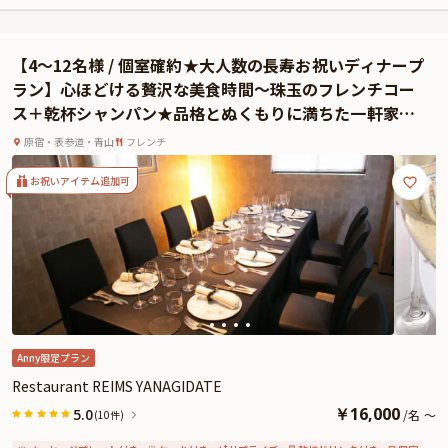
楽しみください。
お食事は伝統と革新をテーマに、海山の四季旬彩を楽しめる全9品の豪華和食
懐石。まるで小さな庭園が広がるような八寸や、洋食店の経験のある料理人が
【4〜12名様 / 個室確約★大人数の長寿お祝いディナープ
作る自家製生ケーキなど、見た目にも美しい逸品の数々を存分にご堪能くださ
ラン】心ほどける贅沢な美食時間〜珠玉のフレンチコー
い。
ス＋乾杯シャンパン★品格とぬくもりに満ちた一軒家レ
大人の上質な空間と華やかな懐石料理、気持ちの良い丁寧な接客で門出のお祝
ストラン〜表参道駅徒歩1分
いを全力でサポートいたします。
原宿・表参道・青山
フレンチ
ご両家とお二人にとって思い出に残る特別なひと時をお過ごしください。
★本プランでは、有料オプションで、サプライズにぴったりな花束・ギフト・
お祝いアイテム追加可
カスタマイズ可能なメッセージカードなどをお付けすることが出来ます。メッ
セージカードは着席時に、花束やギフトはデザートタイムにご予約主様にお渡
し致しますので、サプライズにお役立てください。詳しくは本ページ中段の
「お祝いアイテム」の欄で、ご選択頂けます。
Anny限定プラン
Restaurant REIMS YANAGIDATE
￥
16,000
5.0
/
名
～
(10件)