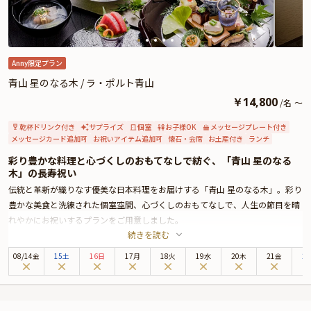
★とっておきの演出が叶うオプション★
「Ristorante Italiano Etruschi」のお祝いプランでは、花束のご手配や、Anny
限定のメッセージカード、ギフトをオプションとしてお付けすることができま
す。メッセージカードは着席時に、ギフトはデザートタイムにご予約主様にお
渡し致しますので、サプライズ演出にお役立てください。とっておきのお祝い
Anny限定プラン
シーンを心を込めてお手伝いいたします。
青山 星のなる木 / ラ・ポルト青山
￥
14,800
/
名
～
乾杯ドリンク付き
サプライズ
個室
お子様OK
メッセージプレート付き
メッセージカード追加可
お祝いアイテム追加可
懐石・会席
お土産付き
ランチ
彩り豊かな料理と心づくしのおもてなしで紡ぐ、「青山 星のなる
木」の長寿祝い
伝統と革新が織りなす優美な日本料理をお届けする「青山 星のなる木」。彩り
豊かな美食と洗練された個室空間、心づくしのおもてなしで、人生の節目を晴
れやかにお祝いするプランをご用意しました。
続きを読む
皆様をご案内するのは、上品な落ち着きに満ちた個室空間。ご家族だけのプラ
イベートなひとときを、会話とともにゆったりとお楽しみいただけます。
08
/
14
金
15土
16日
17月
18火
19水
20木
21金
2
お食事は、季節の恵みをふんだんに取り入れた、慶びの日にふさわしい懐石コ
ースをご提供。お祝い特典として、乾杯用のスパークリングワインもご用意し
ております。感謝と祝福の気持ちを込めて、心あたたまるひとときをお過ごし