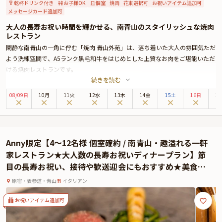
乾杯ドリンク付き
お子様OK
個室
焼肉
花束選択可
お祝いアイテム追加可
メッセージカード追加可
大人の長寿お祝い時間を輝かせる、南青山のスタイリッシュな焼肉
レストラン
閑静な南青山の一角に佇む「焼肉 青山外苑」は、落ち着いた大人の雰囲気ただ
よう洗練空間で、A5ランク黒毛和牛をはじめとした上質なお肉をご堪能いただ
ける焼肉レストランです。
続きを読む
都内でも数少ない生食用食肉を取り扱っており、本プランでも和牛刺し・和牛
タタキ・和牛ユッケなど5種類の黒毛和牛刺身をお召し上がりいただけます。
08
/
09
日
10月
11火
12水
13木
14金
15土
16日
1
そのほかにも、コースにはサーロインや霜降り・赤身の希少部位各種、特選タ
ン塩や特選生ハラミなど、お店が誇る逸品の数々をラインナップ。乾杯タイム
には、スパークリングワインもサービスいたします。
また個室確約の特典付きなので、ご家族やお仲間同士、周囲に気兼ねなく楽し
Anny限定【4〜12名様 個室確約 / 南青山・趣溢れる一軒
いお祝いのひとときをお過ごしいただけます。
家レストラン★大人数の長寿お祝いディナープラン】節
目の長寿お祝い、接待や歓送迎会にもおすすめ★美食の
饗宴〜Wメイン・Wパスタの贅沢なイタリアンコース＋
原宿・表参道・青山
イタリアン
乾杯ドリンク＋メッセージプレート★表参道駅徒歩3分
お祝いアイテム追加可