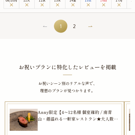
08
/
10
月
11火
12水
13木
14金
15土
16日
17月
1
があり、店内に一歩足を踏み入れると、そこには都会の喧騒から離れた優美な
空間が広がります。お席は、周りを気にせず寛げる個室へご案内いたしますの
で、大切な節目のお祝い、ゲストをもてなす接待・会食、歓送迎会にもおすす
めです。落ち着いた雰囲気の中、極上のおもてなしとともに楽しむ美食時間
1
2
は、特別な思い出となることでしょう。
本プランでお召し上がりいただくのは、Wパスタ・Wメインの贅沢なイタリア
ンコース。全8品のコース“AZALEA”または、全9品のコース“GIGLIO”よりお選
びいただけます。さらに特典として、乾杯ドリンクとメッセージ付きプレート
をご用意しております。厳選食材を使用したお料理の数々は、素材の魅力を存
分に感じられる、珠玉の味わいです。伝統を重んじながらも、自然の恵みを丁
お祝いプランに特化したレビューを掲載
寧に仕立て、自由で独創的なイタリア料理に昇華させた“Cucina Natura”を心
ゆくまでお楽しみください。ミシュランに並ぶイタリアンのグルメ格付けガイ
お祝いシーン別のリアルな声で、
ド「GAMBERO ROSSO」も認める、実力派イタリアン「Ristorante Italiano
理想のプランが見つかります。
Etruschi」が、記憶に残る美食のひとときをお届けいたします。
★とっておきの演出が叶うオプション★
「Ristorante Italiano Etruschi」のお祝いプランでは、花束のご手配や、Anny
限定のメッセージカード、ギフトをオプションとしてお付けすることができま
Anny限定【4〜12名様 個室確約 / 南青
す。メッセージカードは着席時に、ギフトはデザートタイムにご予約主様にお
山・趣溢れる一軒家レストラン★大人数の
渡し致しますので、サプライズ演出にお役立てください。とっておきのお祝い
お祝いディナープラン】節目のお祝い、接
シーンを心を込めてお手伝いいたします。
待や歓送迎会にもおすすめ★美食の饗宴〜