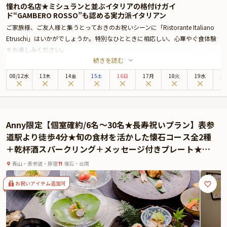
憧れの名店★ミシュランと並ぶイタリアの格付けガイ
ド“GAMBERO ROSSO”も認める実力派イタリアン
ご家族様、ご友人様と集うとっておきのお祝いシーンに「Ristorante Italiano
Etruschi」はいかがでしょうか。特別なひとときに相応しい、心華やぐ食体験
をお楽しみください。
続きを読む
「Ristorante Italiano Etruschi」は、表参道駅徒歩3分、南青山の閑静なエリア
に佇む本格イタリア料理店。季節の花々や緑に囲まれた一軒家レストランは趣
08
/
12
水
13木
14金
15土
16日
17月
18火
19水
2
があり、店内に一歩足を踏み入れると、そこには都会の喧騒から離れた優美な
空間が広がります。お席は、開放感たっぷりのテーブル席へご案内。落ち着い
た雰囲気の中、極上のおもてなしとともに楽しむ美食時間は、特別な思い出と
なることでしょう。
Anny限定【個室確約/6名～30名★長寿祝いプラン】表参
本プランでお召し上がりいただくのは、パスタ、メインを選べる全5品のコー
道駅より徒歩4分★旬の食材を活かした懐石コース全2種
ス“TERRA”または、旬の食材を使用したWパスタWメインの全8品のコー
＋乾杯酒スパークリング＋メッセージ付きプレート★贈
ス“CIELO”。さらに特典として、乾杯ドリンクとメッセージ付きプレートをご
答用酒器『金箔冷酒セット』1個付き★2026年大型連休
用意しております。厳選食材を使用したお料理の数々は、素材の魅力を存分に
青山・表参道・原宿
懐石・会席
や夏休みのご家族のお集りに最適★
感じられる、珠玉の味わいです。伝統を重んじながらも、自然の恵みを丁寧に
仕立て、自由で独創的なイタリア料理に昇華させた“Cucina Natura”を心ゆく
お祝いアイテム追加可
までお楽しみください。ミシュランに並ぶイタリアンのグルメ格付けガイド
「GAMBERO ROSSO」も認める、実力派イタリアン「Ristorante Italiano
Etruschi」が、記憶に残る美食のひとときをお届けいたします。