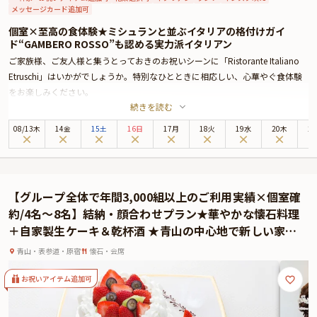
メッセージカード追加可
個室×至高の食体験★ミシュランと並ぶイタリアの格付けガイ
ド“GAMBERO ROSSO”も認める実力派イタリアン
ご家族様、ご友人様と集うとっておきのお祝いシーンに「Ristorante Italiano
Etruschi」はいかがでしょうか。特別なひとときに相応しい、心華やぐ食体験
をお楽しみください。
続きを読む
「Ristorante Italiano Etruschi」は、表参道駅徒歩3分、南青山の閑静なエリア
に佇む本格イタリア料理店。季節の花々や緑に囲まれた一軒家レストランは趣
08
/
13
木
14金
15土
16日
17月
18火
19水
20木
2
があり、店内に一歩足を踏み入れると、そこには都会の喧騒から離れた優美な
空間が広がります。お席は、周りを気にせず寛げる個室へご案内いたしますの
で、大切な節目のお祝い、ゲストをもてなす接待・会食、歓送迎会にもおすす
めです。落ち着いた雰囲気の中、極上のおもてなしとともに楽しむ美食時間
【グループ全体で年間3,000組以上のご利用実績×個室確
は、特別な思い出となることでしょう。
約/4名～8名】結納・顔合わせプラン★華やかな懐石料理
本プランでお召し上がりいただくのは、パスタ、メインを選べる全5品のコー
＋自家製生ケーキ＆乾杯酒 ★青山の中心地で新しい家族
ス“TERRA”または、旬の食材を使用したWパスタWメインの全8品のコー
の誕生を祝う★2026年ゴールデンウィークなど連休のお
ス“CIELO”。さらに特典として、乾杯ドリンクとメッセージ付きプレートをご
青山・表参道・原宿
懐石・会席
集りに最適★
用意しております。厳選食材を使用したお料理の数々は、素材の魅力を存分に
感じられる、珠玉の味わいです。伝統を重んじながらも、自然の恵みを丁寧に
お祝いアイテム追加可
仕立て、自由で独創的なイタリア料理に昇華させた“Cucina Natura”を心ゆく
までお楽しみください。ミシュランに並ぶイタリアンのグルメ格付けガイド