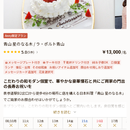
「GAMBERO ROSSO」も認める、実力派イタリアン「Ristorante Italiano
Etruschi」が、記憶に残る美食のひとときをお届けいたします。
★とっておきの演出が叶うオプション★
「Ristorante Italiano Etruschi」のお祝いプランでは、花束のご手配や、Anny
限定のメッセージカード、ギフトをオプションとしてお付けすることができま
す。メッセージカードは着席時に、ギフトはデザートタイムにご予約主様にお
Anny限定プラン
渡し致しますので、サプライズ演出にお役立てください。とっておきのお祝い
青山 星のなる木 / ラ・ポルト青山
シーンを心を込めてお手伝いいたします。
￥
13,000
5.0
/
名
(5件)
メッセージプレート付き
ケーキ付き
乾杯ドリンク付き
お子様OK
個室
ランチ
懐石・会席
その他和食
お祝いアイテム追加可
顔合わせ用しおり追加可
メッセージカード追加可
花束選択可
こだわりの和モダン個室で、華やかな豪華懐石と共にご両家の門出
の長寿お祝いを
表参道駅B2出口から徒歩4分の場所に店を構える日本料理「青山 星のなる木」
でご両家のお顔合わせはいかがでしょうか。
本プランでは、こだわりの和モダン個室へとご案内いたします。非日常を感じ
続きを読む
られる華やかさや上品さが調和された瀟洒な空間は、ご両家の親睦を深めるに
はうってつけです。
08
/
10
月
11火
12水
13木
14金
15土
16日
17月
1
乾杯酒をご用意しておりますので、お料理をお待ちいただく間、みなさんでお