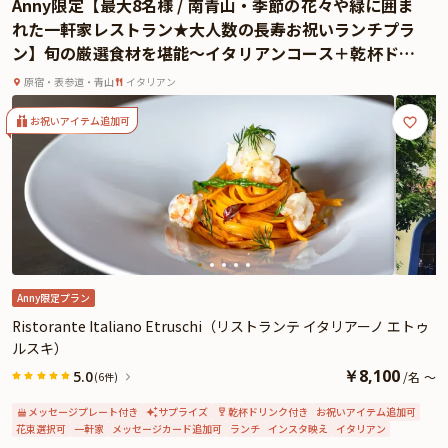
Anny限定【最大8名様 / 南青山・季節の花々や緑に囲ま
よくあるご質問
れた一軒家レストラン★大人数の長寿お祝いランチプラ
ン】旬の厳選食材を堪能〜イタリアンコース＋乾杯ドリ
お問い合わせ
ンク＋メッセージプレート★表参道駅徒歩3分
原宿・表参道・青山
イタリアン
お祝いアイテム追加可
Anny限定プラン
Ristorante Italiano Etruschi（リストランテ イタリアーノ エトゥ
ルスキ）
￥
8,100
5.0
/
名
～
(6件)
メッセージプレート付き
サプライズ
乾杯ドリンク付き
お祝いアイテム追加可
花束選択可
一軒家
メッセージカード追加可
ランチ
インスタ映え
イタリアン