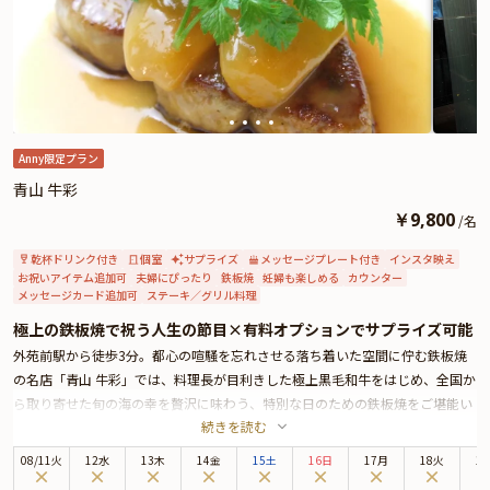
本プランでは2種類のコースをご用意しております。お好みに合わせてお選び
ください。
★とっておきの演出が叶うオプション★
「レストラン・ランス・ヤナギダテ」のお祝いプランでは、シェフ特製ケー
キ“シャルロットポワール”や、Anny限定の花束やメッセージカード、ギフトを
オプションとしてお付けすることができます。メッセージカードは着席時に、
ギフトはデザートタイムにご予約主様にお渡し致しますので、サプライズ演出
Anny限定プラン
にお役立てください。とっておきのお祝いシーンを心を込めてお手伝いいたし
青山 牛彩
ます。
￥
9,800
/
名
乾杯ドリンク付き
個室
サプライズ
メッセージプレート付き
インスタ映え
お祝いアイテム追加可
夫婦にぴったり
鉄板焼
妊婦も楽しめる
カウンター
メッセージカード追加可
ステーキ／グリル料理
極上の鉄板焼で祝う人生の節目×有料オプションでサプライズ可能
外苑前駅から徒歩3分。都心の喧騒を忘れさせる落ち着いた空間に佇む鉄板焼
の名店「青山 牛彩」では、料理長が目利きした極上黒毛和牛をはじめ、全国か
ら取り寄せた旬の海の幸を贅沢に味わう、特別な日のための鉄板焼をご堪能い
続きを読む
ただけます。
本プランでは、還暦・古希・喜寿・米寿など、人生の節目を祝う長寿祝いにも
08
/
11
火
12水
13木
14金
15土
16日
17月
18火
1
ふさわしい上質なひとときをご提供。目の前で焼き上げられる迫力を楽しみた