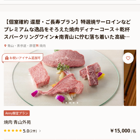
い方には、職人の技と香ばしい音に心躍るカウンター席がおすすめ。一方、ゆ
ったりと会話を楽しみたい方には、落ち着いた個室のテーブル席をご用意。ご
家族での団らんにも最適です。
【個室確約 還暦・ご長寿プラン】特選焼サーロインなど
お祝いの日をより特別な一日に仕立ててくれる「特別コース」は、前菜からデ
プレミアムな逸品をそろえた焼肉ディナーコース＋乾杯
ザートまで揃う贅沢なディナーコース。季節感あふれる先付と鮮魚の前菜3種
スパークリングワイン★南青山に佇む落ち着いた高級焼
盛りから始まり、フォアグラの鉄板焼きや国産牛ステーキなど、特別な日にぴ
肉店★
ったりの華やかなメニューが並びます。
青山・表参道・原宿
焼肉
さらに、乾杯用のドリンクと、感謝や祝福の気持ちを添えたメッセージ付きプ
レートもご用意。ご家族やご親族とともに、心温まるお祝いの時間をお楽しみ
お祝いアイテム追加可
いただけます。
鉄板焼のライブ感とともに、人生の節目を彩る華やかで思い出深いひとときを
お過ごしください。
★本プランでは有料オプションで、ご長寿のお祝いにぴったりな花束・ギフ
ト・カスタマイズ可能なメッセージカードなどをお付けすることが出来ます。
ちゃんちゃんこのご用意もございますよ。メッセージカードは着席時に、花束
やギフトはデザートタイムにご予約主様にお渡しいたしますので、サプライズ
にお役立てください。詳しくは本ページ中段の「お祝いアイテム」の欄で、選
Anny限定プラン
んでいただけます。
焼肉 青山外苑
￥
15,000
5.0
/
名
(2件)