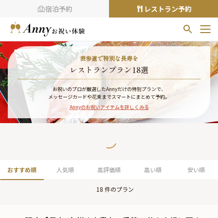
宿泊予約
レストラン予約
お気に入りプラン
表参道で特別な長寿を
お気に入りの登録がありません
レストランプラン18選
プランの
をクリックすることで
お祝いのプロが厳選したAnnyだけの特別プランで、
メッセージカードや花束までスマートにまとめて予約。
お気に入りに追加できます。
Annyのお祝いアイテムを詳しくみる
閲覧履歴
閲覧履歴はありません
過去に見たお店が最大10件まで表示されます。
10件を超えると、古いものから順に削除されます。
おすすめ順
人気順
高評価順
高い順
安い順
TOP
18
件のプラン
Annyお祝い体験について
Annyお祝いアイテムについて