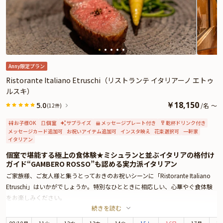
Anny限定プラン
Ristorante Italiano Etruschi（リストランテ イタリアーノ エトゥ
ルスキ）
￥
18,150
5.0
/
名
～
(12件)
お子様OK
個室
サプライズ
メッセージプレート付き
乾杯ドリンク付き
メッセージカード追加可
お祝いアイテム追加可
インスタ映え
花束選択可
一軒家
イタリアン
個室で堪能する極上の食体験★ミシュランと並ぶイタリアの格付け
ガイド“GAMBERO ROSSO”も認める実力派イタリアン
ご家族様、ご友人様と集うとっておきのお祝いシーンに「Ristorante Italiano
Etruschi」はいかがでしょうか。特別なひとときに相応しい、心華やぐ食体験
をお楽しみください。
続きを読む
「Ristorante Italiano Etruschi」は、表参道駅徒歩3分、南青山の閑静なエリア
に佇む本格イタリア料理店。季節の花々や緑に囲まれた一軒家レストランは趣