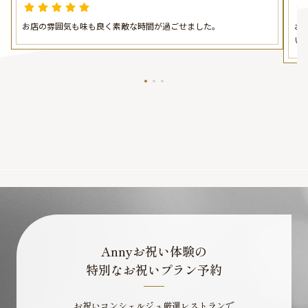
Wメイン・Wパスタの贅沢なイタリアンコ
ース＋乾杯ドリンク＋メッセージプレート
お店の雰囲気も味も良く素敵な時間が過ごせました。
お
★表参道駅徒歩3分
い
Annyお祝い体験の
特別なお祝いプラン予約
お祝いコンシェルジュ厳選レストランで