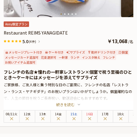
ト・カスタマイズ可能なメッセージカードなどをお付けすることが出来ます。
ちゃんちゃんこのご用意もございますよ。メッセージカードは着席時に、花束
やギフトはデザートタイムにご予約主様にお渡しいたしますので、サプライズ
にお役立てください。詳しくは本ページ中段の「お祝いアイテム」の欄で、選
Anny限定プラン
んでいただけます。
Restaurant REIMS YANAGIDATE
￥
13,068
5.0
/
名
(4件)
メッセージプレート付き
ケーキ付き
サプライズ
乾杯ドリンク付き
個室
メッセージカード追加可
花束選択可
一軒家
ランチ
インスタ映え
フレンチ
お祝いアイテム追加可
フレンチの名店★憧れの一軒家レストラン×個室で祝う至福のひと
とき〜ケーキにはメッセージを添えてサプライズ
ご家族様、ご友人様と集う特別な日のご宴席に、フレンチの名店「レストラ
ン・ランス・ヤナギダテ」のお祝いプランはいかがでしょうか。個室確約なの
で、人生の節目を祝うご長寿祝い、歓送迎会にもおすすめです。
続きを読む
大人の隠れ家「レストラン・ランス・ヤナギダテ」は、青山通りの喧騒を離れ
た一角に佇む本格フランス料理店。瀟酒な一軒家レストランの店内に一歩足を
08
/
11
火
12水
13木
14金
15土
16日
17月
18火
1
踏み入れると、そこには気品漂う上質空間が広がり、ゲストを非日常へと誘い
ます。お席は、メインダイニングの隣に位置する個室をご用意しております。
周りを気にせず寛げるプライベート空間では、自然と会話も弾み、和やかなひ