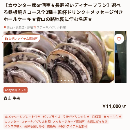
ください。
【カウンター席or個室★長寿祝いディナープラン】選べ
さらに本プランでは、記念に残る贈り物として、贈答用酒器『金箔冷酒セッ
る鉄板焼きコース全2種＋乾杯ドリンク＋メッセージ付き
ト』をプレゼント。人生の節目を迎えた大切な方へ、感謝と祝福の気持ちを込
ホールケーキ★青山の路地裏に佇む名店★
めた特別な贈り物としてお持ち帰りいただけます。
本プランで、ご家族の絆が深まる心温まるひとときをお過ごしください。
青山・表参道・原宿
ステーキ／グリル料理
お祝いアイテム追加可
Anny限定プラン
青山 牛彩
￥
11,000
/
名
メッセージプレート付き
サプライズ
乾杯ドリンク付き
個室
ケーキ付き
カウンター
ステーキ／グリル料理
メッセージカード追加可
夫婦にぴったり
インスタ映え
妊婦も楽しめる
鉄板焼
お祝いアイテム追加可