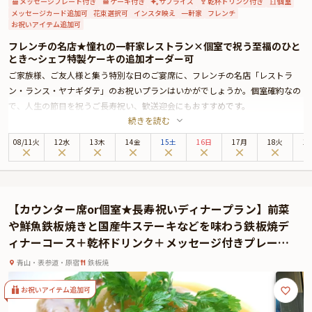
メッセージプレート付き
ケーキ付き
サプライズ
乾杯ドリンク付き
個室
メッセージカード追加可
花束選択可
インスタ映え
一軒家
フレンチ
お祝いアイテム追加可
フレンチの名店★憧れの一軒家レストラン×個室で祝う至福のひと
とき〜シェフ特製ケーキの追加オーダー可
ご家族様、ご友人様と集う特別な日のご宴席に、フレンチの名店「レストラ
ン・ランス・ヤナギダテ」のお祝いプランはいかがでしょうか。個室確約なの
で、人生の節目を祝うご長寿祝い、歓送迎会にもおすすめです。
続きを読む
大人の隠れ家「レストラン・ランス・ヤナギダテ」は、青山通りの喧騒を離れ
た一角に佇む本格フランス料理店。瀟酒な一軒家レストランの店内に一歩足を
08
/
11
火
12水
13木
14金
15土
16日
17月
18火
1
踏み入れると、そこには気品漂う上質空間が広がり、ゲストを非日常へと誘い
ます。お席は、メインダイニングの隣に位置する個室をご用意しております。
周りを気にせず寛げるプライベート空間では、自然と会話も弾み、和やかなひ
とときとなることでしょう。
【カウンター席or個室★長寿祝いディナープラン】前菜
本プランでお召し上がりいただくのは、シェフ渾身のフレンチコース。さらに
や鮮魚鉄板焼きと国産牛ステーキなどを味わう鉄板焼デ
特典として、乾杯シャンパンをご用意しております。本プランでお召し上がり
ィナーコース＋乾杯ドリンク＋メッセージ付きプレート
いただくのは、シェフ渾身のフレンチコース。さらに特典として、乾杯シャン
★青山の路地裏に佇む名店★
パンをご用意しております。厳選旬食材を使用したお料理の数々は、素材の魅
青山・表参道・原宿
鉄板焼
力を存分に感じられる、珠玉の味わいです。本格フランス料理に独創的なエッ
センスが響き渡る、唯一無二の食体験をお楽しみください。
お祝いアイテム追加可
★選べるコース★