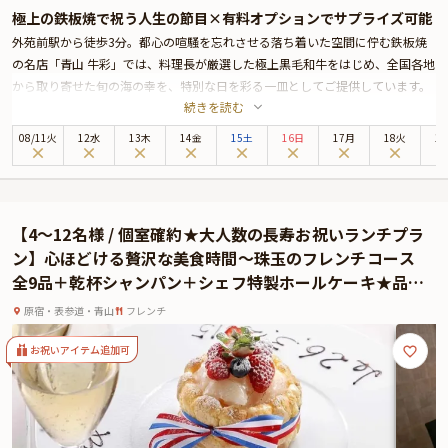
極上の鉄板焼で祝う人生の節目×有料オプションでサプライズ可能
外苑前駅から徒歩3分。都心の喧騒を忘れさせる落ち着いた空間に佇む鉄板焼
の名店「青山 牛彩」では、料理長が厳選した極上黒毛和牛をはじめ、全国各地
から取り寄せた旬の海の幸を、特別な日を彩る一皿としてご提供しています。
続きを読む
本プランは、還暦・古希・喜寿・米寿など、人生の節目を祝う長寿祝いにもふ
さわしい、格式と華やかさを兼ね備えた内容。職人技を間近で楽しめる臨場感
08
/
11
火
12水
13木
14金
15土
16日
17月
18火
1
あふれるカウンター席では、香ばしい音や立ち上る湯気とともに五感で味わう
贅沢なひとときを。一方で、ゆったりと語らいたいご家族には、落ち着いた個
室のテーブル席をご用意しております。
お食事には、お祝いの席をより華やかに演出する2つの特別ディナーコースを
【4〜12名様 / 個室確約★大人数の長寿お祝いランチプラ
ご用意。濃厚なフォアグラと国産牛ステーキ120gを堪能できる【特別コース】
ン】心ほどける贅沢な美食時間〜珠玉のフレンチコース
は、重みあるお祝いにふさわしい王道の一皿。一方、鮑の鉄板焼きと国産牛ス
全9品＋乾杯シャンパン＋シェフ特製ホールケーキ★品格
テーキを組み合わせた【SPコース】は、海の恵みも味わいたい方にぴったりで
とぬくもりに満ちた一軒家レストラン〜表参道駅徒歩1分
す。どちらのコースも、記憶に残るお祝いの夜を演出します。
原宿・表参道・青山
フレンチ
さらに、乾杯ドリンクとメッセージ付きホールケーキもご用意。ご家族の感謝
や祝福の想いを込めたひとときが、より特別な思い出として心に残ることでし
お祝いアイテム追加可
ょう。
鉄板焼のライブ感とともに、長寿を迎える大切な方へ、感謝と敬意を伝える上
質なひとときをお楽しみください。
★本プランでは有料オプションで、ご長寿のお祝いにぴったりな花束・ギフ