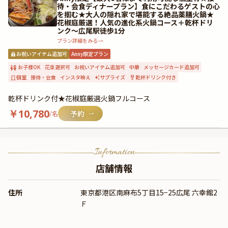
待・会食ディナープラン】食にこだわるゲストの心
を掴む★大人の隠れ家で堪能する絶品薬膳火鍋★
花椒庭厳選！人気の進化系火鍋コース＋乾杯ドリ
ンク〜広尾駅徒歩1分
プラン詳細をみる
お祝いアイテム追加可
Anny限定プラン
お子様OK
花束選択可
お祝いアイテム追加可
中華
メッセージカード追加可
個室
接待・会食
インスタ映え
サプライズ
乾杯ドリンク付き
乾杯ドリンク付★花椒庭厳選火鍋フルコース
￥
10,780
/名
Information
店舗情報
住所
東京都港区南麻布5丁目15−25広尾 六幸館2
Ｆ