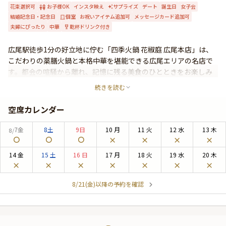
花束選択可
お子様OK
インスタ映え
サプライズ
デート
誕生日
女子会
よくあるご質問
結婚記念日・記念日
個室
お祝いアイテム追加可
メッセージカード追加可
お問い合わせ
夫婦にぴったり
中華
乾杯ドリンク付き
広尾駅徒歩1分の好立地に佇む「四季火鍋 花椒庭 広尾本店」は、
こだわりの薬膳火鍋と本格中華を堪能できる広尾エリアの名店で
す。都会の喧騒から離れ、記憶に残る美食のひとときをお楽しみ
ください。「四季火鍋 花椒庭 広尾本店」の洗練されたラグジュア
続きを読む
リー空間は、まさに大人の隠れ家。店内は落ち着きがあり、柔ら
かな間接照明が優しく空間を包み込みます。少人数から利用可能
空席カレンダー
な個室もご用意しておりますので、大切な方と過ごす特別な夜に
最適です。記念日デートや、ご家族様・ご友人様と集うとってお
7
金
8
土
9
日
10
月
11
火
12
水
13
木
8/
きのお祝いシーン、大切なゲストをもてなす接待・会食にもおす
すめです。料理長厳選のこだわり食材を使用した自慢の薬膳火鍋
14
金
15
土
16
日
17
月
18
火
19
水
20
木
は、一度食べたら忘れられない美味しさ。咳込むほどに辛いスー
プを煮立て羊肉のくさみを消して食べる四川の火鍋と、新鮮な魚
介類を煮ながら食べる広東の火鍋。それぞれの特色を活かし、素
8/21(金)以降の予約を確認
材の旨みを楽しめる程度の品のいい辛さの、洗練された味わいの
火鍋に仕上げてご提供いたします。ここでしか味わえない、極上
の美食体験と共に大切な方とのかけがえのない時間をお過ごしく