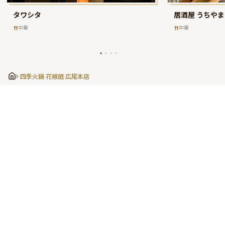
タワシタ
居酒屋 うちやま
中華
中華
四季火鍋 花椒庭 広尾本店