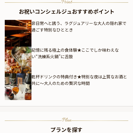
ださい。
Point
お祝いコンシェルジュおすすめポイント
非日常へと誘う、ラグジュアリーな大人の隠れ家で
過ごす特別なひととき
記憶に残る極上の食体験★ここでしか味わえな
い“洗練系火鍋”に舌鼓
乾杯ドリンクの特典付き★特別な夜は上質なお酒と
共に〜大人のための贅沢な時間
Plan
プランを探す