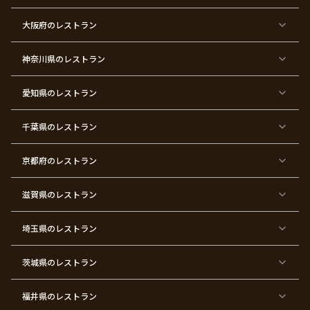
東
東
東
東
東
東
東
東
大阪府
のレストラン
京
京
京
京
京
京
京
京
都
都
都
都
都
都
都
都
×
×
×
×
×
×
×
×
ク
金
銀
プ
女
米
古
還
神奈川県
のレストラン
リ
婚
婚
ロ
子
寿
希
暦
ス
式
式
ポ
会
マ
ー
ス
ズ
愛知県
のレストラン
東
東
東
東
東
東
東
東
京
京
京
京
京
京
京
京
千葉県
都
のレストラン
都
都
都
都
都
都
都
×
×
×
×
×
×
×
×
バ
七
婚
成
ク
内
退
卒
レ
五
約
人
リ
定
職
業
ン
三
式
ス
祝
式
京都府
のレストラン
タ
マ
い
イ
ス
ン
パ
ー
滋賀県
のレストラン
テ
ィ
ー
埼玉県
のレストラン
東
東
東
東
東
東
東
東
京
京
京
京
京
京
京
京
都
都
都
都
都
都
都
都
茨城県
のレストラン
×
×
×
×
×
×
×
×
サ
忘
結
入
長
ハ
ハ
入
プ
年
婚
学
寿
ー
ロ
園
ラ
会
式
式
フ
ウ
式
福井県
のレストラン
イ
二
バ
ィ
ズ
次
ー
ン