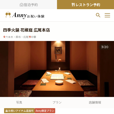
宿泊予約
レストラン予約
お気に入りプラン
四季火鍋 花椒庭 広尾本店
お気に入りの登録がありません
六本木・麻布・広尾
中華
プランの
をクリックすることで
3
/
20
お気に入りに追加できます。
閲覧履歴
閲覧履歴はありません
過去に見たお店が最大10件まで表示されます。
10件を超えると、古いものから順に削除されます。
TOP
Annyお祝い体験について
写真
プラン
店舗情報
Annyお祝いアイテムについて
お祝いアイテム追加可
Anny限定プラン