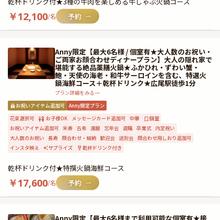
乾杯ドリンク付★3種の牛肉を楽しめる牛しゃぶ火鍋コース
￥
12,100
/名
Anny限定【最大6名様 / 個室有★大人数のお祝い・
ご両家お顔合わせディナープラン】大人の隠れ家で
堪能する絶品薬膳火鍋★ふかひれ・ずわい蟹・
鮑・天使の海老・和牛サーロインを含む、特選火
鍋海鮮コース＋乾杯ドリンク★広尾駅徒歩1分
プラン詳細をみる
お祝いアイテム追加可
Anny限定プラン
花束選択可
お子様OK
メッセージカード追加可
中華
個室
お祝いアイテム追加可
米寿
古希
還暦
忘年会
退職
卒業式
内定祝い
大人数のお祝い
長寿
顔合わせ・結納
歓迎会
送別会
顔合わせ用しおり追加可
インスタ映え
サプライズ
乾杯ドリンク付き
乾杯ドリンク付★特撰火鍋海鮮コース
￥
17,600
/名
Anny限定【最大6名様まで利用可能な個室有★接