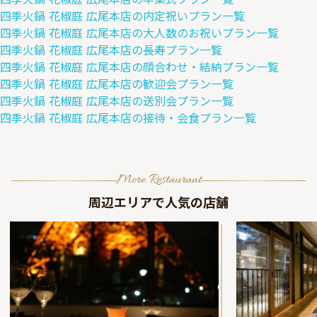
四季火鍋 花椒庭 広尾本店
の
内定祝い
プラン一覧
四季火鍋 花椒庭 広尾本店
の
大人数のお祝い
プラン一覧
四季火鍋 花椒庭 広尾本店
の
長寿
プラン一覧
四季火鍋 花椒庭 広尾本店
の
顔合わせ・結納
プラン一覧
四季火鍋 花椒庭 広尾本店
の
歓迎会
プラン一覧
四季火鍋 花椒庭 広尾本店
の
送別会
プラン一覧
四季火鍋 花椒庭 広尾本店
の
接待・会食
プラン一覧
More Restaurant
周辺エリアで人気の店舗