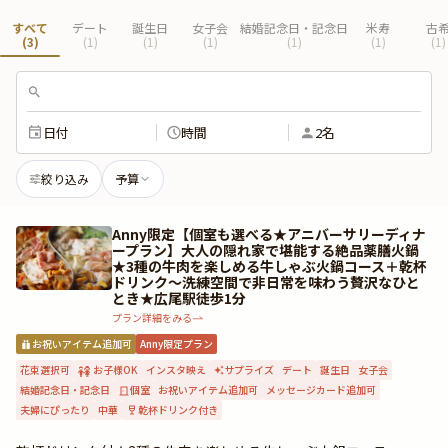
すべて
デート
誕生日
女子会
結婚記念日・記念日
米寿
古
(
3
)
(
1
)
(
1
)
(
1
)
(
1
)
(
1
)
(
1
)
日付
時間
2名
絞り込み
予算
Anny限定【個室も選べる★アニバーサリーディナ
ープラン】大人の隠れ家で堪能する絶品薬膳火鍋
★3種の牛肉を楽しめる牛しゃぶ火鍋コース＋乾杯
ドリンク〜洗練空間で非日常を味わう贅沢なひと
とき★広尾駅徒歩1分
プラン詳細をみる
お祝いアイテム追加可
Anny限定プラン
花束選択可
お子様OK
インスタ映え
サプライズ
デート
誕生日
女子会
結婚記念日・記念日
個室
お祝いアイテム追加可
メッセージカード追加可
夫婦にぴったり
中華
乾杯ドリンク付き