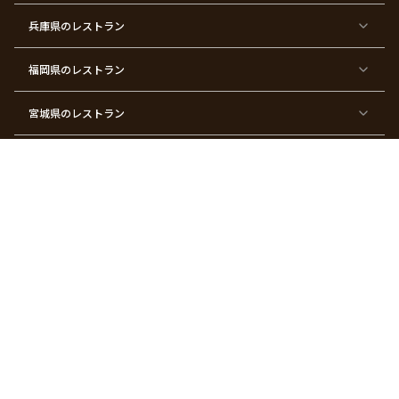
パ
会
ス
パ
ー
デ
ー
兵庫県
のレストラン
テ
ー
テ
ィ
ィ
ー
ー
福岡県
のレストラン
東
東
東
東
東
東京
東
東
京
京
京
京
京
都×
京
京
都
都
都
都
都
顔合
都
都
宮城県
×
のレストラン
×
×
×
×
わ
×
×
ベ
フ
結
お
お
せ・
ウ
デ
ビ
ァ
婚
食
宮
結納
ェ
ー
ー
ー
祝
い
参
デ
ト
シ
ス
い
初
り
ィ
広島県
のレストラン
ャ
ト
パ
め
ン
ワ
バ
ー
グ
ー
ー
テ
パ
ス
ィ
ー
長崎県
のレストラン
デ
ー
テ
ー
ィ
ー
沖縄県
のレストラン
東
東
東
東
京
京
京
京
都
都
都
都
北海道
のレストラン
×
×
×
×
お
大
歓
同
子
人
迎
窓
様
数
会
会
の
の
関連サービス
お
お
誕
祝
生
い
ギフトモール
Anny | アニー
日