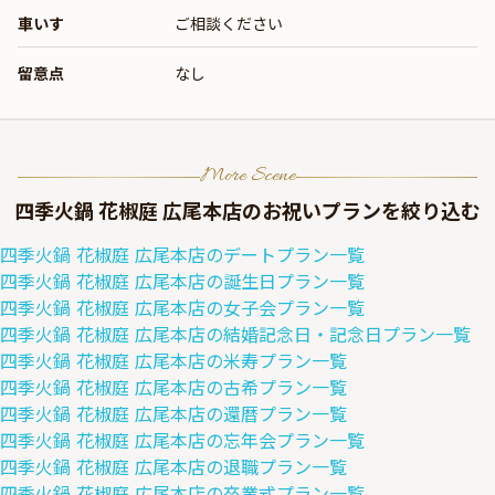
車いす
ご相談ください
留意点
なし
More Scene
四季火鍋 花椒庭 広尾本店
のお祝いプランを絞り込む
四季火鍋 花椒庭 広尾本店
の
デート
プラン一覧
四季火鍋 花椒庭 広尾本店
の
誕生日
プラン一覧
四季火鍋 花椒庭 広尾本店
の
女子会
プラン一覧
四季火鍋 花椒庭 広尾本店
の
結婚記念日・記念日
プラン一覧
四季火鍋 花椒庭 広尾本店
の
米寿
プラン一覧
四季火鍋 花椒庭 広尾本店
の
古希
プラン一覧
四季火鍋 花椒庭 広尾本店
の
還暦
プラン一覧
四季火鍋 花椒庭 広尾本店
の
忘年会
プラン一覧
四季火鍋 花椒庭 広尾本店
の
退職
プラン一覧
四季火鍋 花椒庭 広尾本店
の
卒業式
プラン一覧