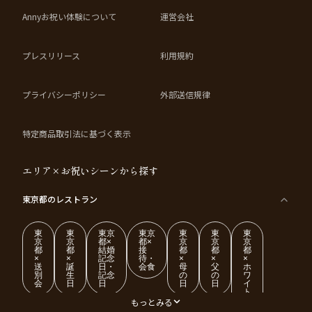
Annyお祝い体験について
運営会社
プレスリリース
利用規約
プライバシーポリシー
外部送信規律
特定商品取引法に基づく表示
エリア×お祝いシーンから探す
東京都
のレストラン
東
東
東京
東京
東
東
東
京
京
都×
都×
京
京
京
都
都
結婚
接
都
都
都
×
×
記念
待・
×
×
×
送
誕
日・
会食
母
父
ホ
別
生
記念
の
の
ワ
会
日
日
日
日
イ
ト
デ
もっとみる
ー