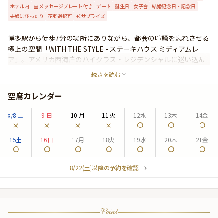
ホテル内
メッセージプレート付き
デート
誕生日
女子会
結婚記念日・記念日
よくあるご質問
夫婦にぴったり
花束選択可
サプライズ
お問い合わせ
博多駅から徒歩7分の場所にありながら、都会の喧騒を忘れさせる
極上の空間「WITH THE STYLE - ステーキハウス ミディアムレ
ア」。アメリカ西海岸のハイクラス・レジデンシャルに迷い込ん
だかのような雰囲気の中、パームツリーが作る陰影とキャンドル
続きを読む
の微かな灯りの中で、厳選された黒毛和牛や九州産の新鮮な野菜
を鉄板焼きとして楽しむことができます。
空席カレンダー
8
土
9
日
10
月
11
火
12
水
13
木
14
金
8/
15
土
16
日
17
月
18
火
19
水
20
木
21
金
8/22(土)以降の予約を確認
Point