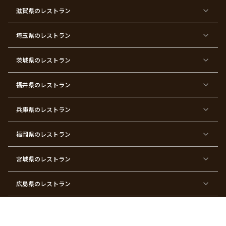
ン
パ
ー
滋賀県
のレストラン
テ
ィ
ー
埼玉県
のレストラン
東
東
東
東
東
東
東
東
京
京
京
京
京
京
京
京
都
都
都
都
都
都
都
都
茨城県
のレストラン
×
×
×
×
×
×
×
×
サ
忘
結
入
長
ハ
ハ
入
プ
年
婚
学
寿
ー
ロ
園
ラ
会
式
式
フ
ウ
式
福井県
のレストラン
イ
二
バ
ィ
ズ
次
ー
ン
パ
会
ス
パ
ー
デ
ー
兵庫県
のレストラン
テ
ー
テ
ィ
ィ
ー
ー
福岡県
のレストラン
東
東
東
東
東
東京
東
東
京
京
京
京
京
都×
京
京
都
都
都
都
都
顔合
都
都
宮城県
×
のレストラン
×
×
×
×
わ
×
×
ベ
フ
結
お
お
せ・
ウ
デ
ビ
ァ
婚
食
宮
結納
ェ
ー
ー
ー
祝
い
参
デ
ト
シ
ス
い
初
り
ィ
広島県
のレストラン
ャ
ト
パ
め
ン
ワ
バ
ー
グ
ー
ー
テ
パ
ス
ィ
ー
長崎県
のレストラン
デ
ー
テ
ー
ィ
ー