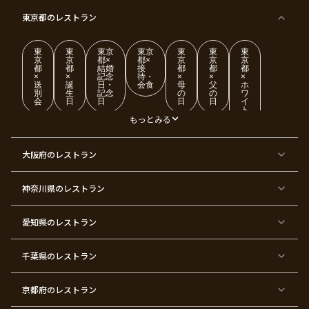
東京都
のレストラン
東
東
東京
東京
東
東
東
京
京
都×
都×
京
京
京
都
都
結婚
接
都
都
都
×
×
記念
待・
×
×
×
送
誕
日・
会食
母
父
ホ
別
生
記念
の
の
ワ
会
日
日
日
日
イ
ト
デ
もっとみる
ー
東
東
東
東
東
東
東
東
大阪府
のレストラン
京
京
京
京
京
京
京
京
都
都
都
都
都
都
都
都
×
×
×
×
×
×
×
×
ク
金
銀
プ
女
米
古
還
神奈川県
のレストラン
リ
婚
婚
ロ
子
寿
希
暦
ス
式
式
ポ
会
マ
ー
ス
ズ
愛知県
のレストラン
東
東
東
東
東
東
東
東
京
京
京
京
京
京
京
京
千葉県
都
のレストラン
都
都
都
都
都
都
都
×
×
×
×
×
×
×
×
バ
七
婚
成
ク
内
退
卒
レ
五
約
人
リ
定
職
業
ン
三
式
ス
祝
式
京都府
のレストラン
タ
マ
い
イ
ス