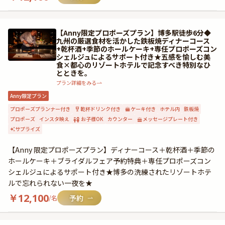
【Anny限定プロポーズプラン】博多駅徒歩6分◆
九州の厳選食材を活かした鉄板焼ディナーコース
+乾杯酒+季節のホールケーキ+専任プロポーズコン
シェルジュによるサポート付き★五感を愉しむ美
食×都心のリゾートホテルで記念すべき特別なひ
とときを。
プラン詳細をみる
Anny限定プラン
プロポーズプランナー付き
乾杯ドリンク付き
ケーキ付き
ホテル内
鉄板焼
プロポーズ
インスタ映え
お子様OK
カウンター
メッセージプレート付き
サプライズ
【Anny 限定プロポーズプラン】ディナーコース＋乾杯酒＋季節の
ホールケーキ＋ブライダルフェア予約特典＋専任プロポーズコン
シェルジュによるサポート付き★博多の洗練されたリゾートホテ
ルで忘れられない一夜を★
￥
12,100
/名