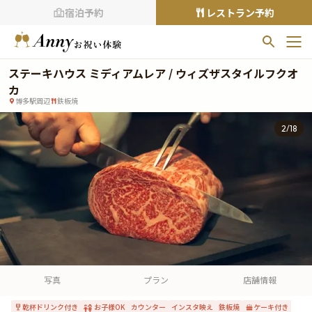
宿泊予約
レストラン予約
ステーキハウス ミディアムレア / ウィズザスタイルフクオ
お気に入りプラン
カ
お気に入りの登録がありません
博多駅周辺
鉄板焼
プランの
をクリックすることで
2
/
18
お気に入りに追加できます。
閲覧履歴
閲覧履歴はありません
過去に見たお店が最大10件まで表示されます。
10件を超えると、古いものから順に削除されます。
TOP
Annyお祝い体験について
写真
プラン
店舗情報
Annyお祝いアイテムについて
乾杯ドリンク付き
お子様OK
カウンター
インスタ映え
鉄板焼
ケーキ付き