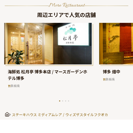
More Restaurant
周辺エリアで人気の店舗
海鮮処 松月亭 博多本店 / マースガーデンホ
博多 畑中
テル博多
鉄板焼
鉄板焼
ステーキハウス ミディアムレア / ウィズザスタイルフクオカ