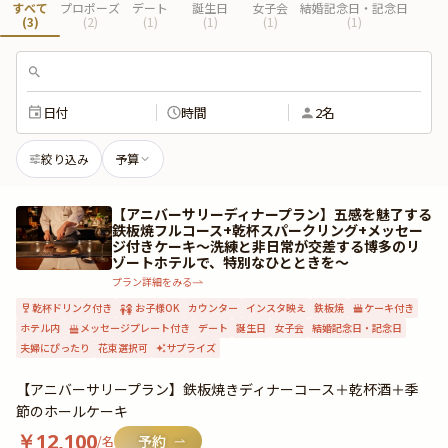
すべて
プロポーズ
デート
誕生日
女子会
結婚記念日・記念日
(
3
)
(
2
)
(
1
)
(
1
)
(
1
)
(
1
)
日付
時間
2名
絞り込み
予算
【アニバーサリーディナープラン】五感を魅了する
鉄板焼フルコース+乾杯スパークリング+メッセー
ジ付きケーキ～洗練と非日常が交差する博多のリ
ゾートホテルで、特別なひとときを～
プラン詳細をみる
乾杯ドリンク付き
お子様OK
カウンター
インスタ映え
鉄板焼
ケーキ付き
ホテル内
メッセージプレート付き
デート
誕生日
女子会
結婚記念日・記念日
夫婦にぴったり
花束選択可
サプライズ
【アニバーサリープラン】鉄板焼きディナーコース＋乾杯酒＋季
節のホールケーキ
￥
12,100
/名