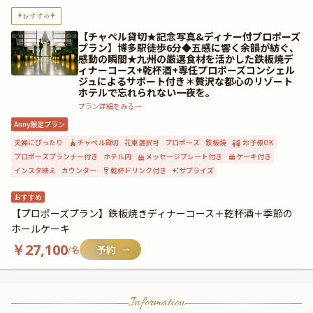
おすすめ
【チャペル貸切★記念写真&ディナー付プロポーズ
プラン】博多駅徒歩6分◆五感に響く余韻が紡ぐ、
感動の瞬間★九州の厳選食材を活かした鉄板焼デ
ィナーコース+乾杯酒+専任プロポーズコンシェル
ジュによるサポート付き＊贅沢な都心のリゾート
ホテルで忘れられない一夜を。
プラン詳細をみる
Anny限定プラン
夫婦にぴったり
チャペル貸切
花束選択可
プロポーズ
鉄板焼
お子様OK
プロポーズプランナー付き
ホテル内
メッセージプレート付き
ケーキ付き
インスタ映え
カウンター
乾杯ドリンク付き
サプライズ
おすすめ
【プロポーズプラン】鉄板焼きディナーコース＋乾杯酒＋季節の
ホールケーキ
￥
27,100
/名
Information