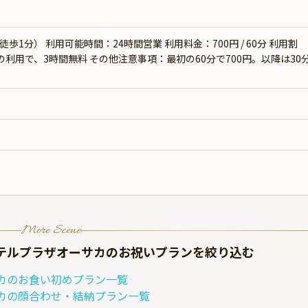
徒歩1分） 利用可能時間：24時間営業 利用料金：700円 / 60分 利用割
食の利用で、3時間無料 その他注意事項：最初の60分で700円。以降は30
More Scene
ホテルプラザオーサカ
のお祝いプランを絞り込む
カ
の
お食い初め
プラン一覧
カ
の
顔合わせ・結納
プラン一覧