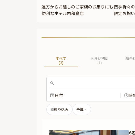
遠方からお越しのご家族のお集りにも
四季折々の
便利なホテル内和食店
限定お祝い
すべて
お食い初め
顔合
(
2
)
(
1
)
日付
時
絞り込み
予算
6