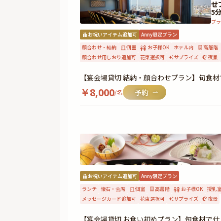
せ
5
プ
お祝いアイテム追加可
Anny限定プラン
顔合わせ・結納
個室
お子様OK
ホテル内
高層階
顔合わせ用しおり追加可
花束選択可
サプライズ
夜景
【宴会場貸切 結納・顔合わせプラン】旬食
￥
8,000
/名
お祝いアイテム追加可
Anny限定プラン
ランチ
懐石・会席
個室
高層階
お子様OK
授乳
メッセージカード追加可
花束選択可
サプライズ
夜景
【宴会場貸切 お食い初めプラン】旬食材で仕