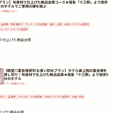
プラン】旬食材で仕上げた絶品会席コース★阪急「十三駅」より徒歩
分のホテルでご家族の縁を結ぶ
ラン詳細をみる
絶景
授乳室あり
ランチ
その他和食
懐石・会席
お祝いアイテム追加可
メッセージカード追加可
材で仕上げた絶品会席
【眺望◎宴会場貸切 お食い初めプラン】ホテル最上階の宴会場を
貸し切り！旬食材で仕上げた絶品会席★阪急「十三駅」より徒歩5
分のホテル
プラン詳細をみる
室あり
絶景
ホテル内
その他和食
お祝いアイテム追加可
お食い初め
上げた絶品会席