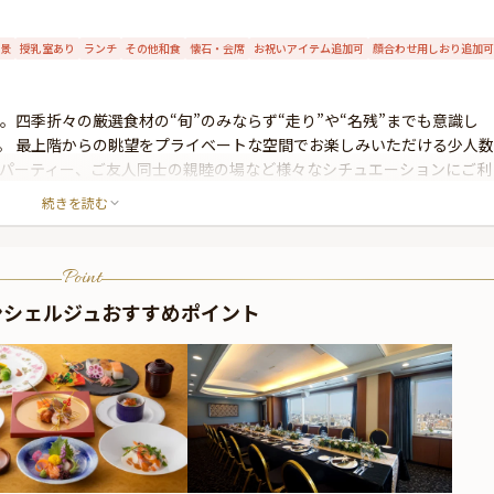
景
授乳室あり
ランチ
その他和食
懐石・会席
お祝いアイテム追加可
顔合わせ用しおり追加可
。四季折々の厳選食材の“旬”のみならず“走り”や“名残”までも意識し
。 最上階からの眺望をプライベートな空間でお楽しみいただける少人数
パーティー、ご友人同士の親睦の場など様々なシチュエーションにご利
きた伝統の技とおもてなしの精神で、大切な記念の日をサポートさせてい
続きを読む
Point
ンシェルジュおすすめポイント