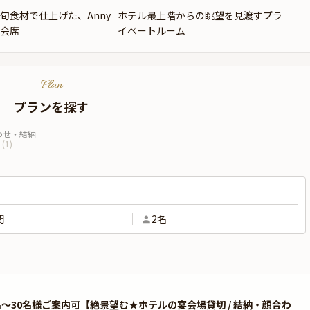
旬食材で仕上げた、Anny
ホテル最上階からの眺望を見渡すプラ
会席
イベートルーム
Plan
プランを探す
わせ・結納
(
1
)
間
2名
名～30名様ご案内可【絶景望む★ホテルの宴会場貸切 / 結納・顔合わ