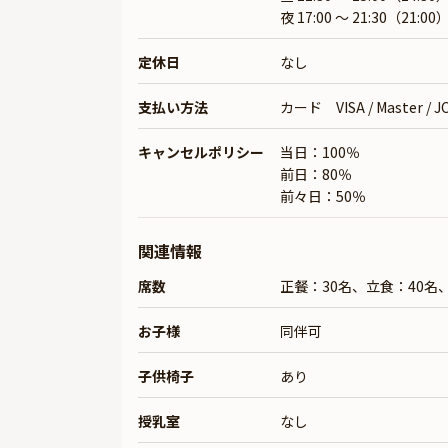
夜 17:00 ～ 21:30（21:00
定休日
なし
支払い方法
カード VISA / Master / JCB
キャンセルポリシー
当日：100％
前日：80％
前々日：50％
関連情報
席数
正餐：30名、立食：40名、
お子様
同伴可
子供椅子
あり
授乳室
なし