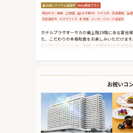
お祝いアイテム追加可
Anny限定プラン
顔合わせ・結納
個室
お子様OK
ホテル内
高層階
絶
花束選択可
サプライズ
夜景
メッセージカード追加可
ホテルプラザオーサカの最上階19階にある宴会場
た、こだわりの本格和食をお楽しみいただけます
向けのバンケットは、結納・お顔合わせや会社の
用いただけます。 創業以来、大切に受け継いで
ただきます。
お祝いコ