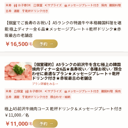
米寿
お子様OK
個室
サプライズ
メッセージプレート付き
焼肉
韓国料理
古希
還暦
乾杯ドリンク付き
【個室でご長寿のお祝い】A5ランクの特選牛や本格韓国料理を堪
能 極上ディナー全６品★メッセージプレート＋乾杯ドリンク★赤
坂最古の老舗店
￥
16,500
/名
【個室確約】A5ランクの前沢牛を含む極上の韓国
焼肉ディナー全6品★長寿祝い／各種お祝い／顔合
わせに最適なプラン★メッセージプレート＋乾杯
ドリンク付き★赤坂最古の老舗店
プラン詳細をみる
米寿
個室
お子様OK
サプライズ
メッセージプレート付き
韓国料理
焼肉
古希
還暦
乾杯ドリンク付き
顔合わせ・結納
極上A5前沢牛焼肉コース 乾杯ドリンク＆メッセージプレート付き
￥11,000／名
￥
11,000
/名