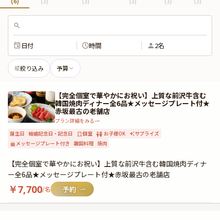
(
6
)
(
3
)
(
3
)
(
3
)
(
3
)
(
3
)
日付
時間
2名
絞り込み
予算
【完全個室で華やかにお祝い】上質な前沢牛含む
韓国焼肉ディナー全6品★メッセージプレート付★
赤坂最古の老舗店
プラン詳細をみる
誕生日
結婚記念日・記念日
個室
お子様OK
サプライズ
メッセージプレート付き
韓国料理
焼肉
【完全個室で華やかにお祝い】上質な前沢牛含む韓国焼肉ディナ
ー全6品★メッセージプレート付★赤坂最古の老舗店
￥
7,700
/名