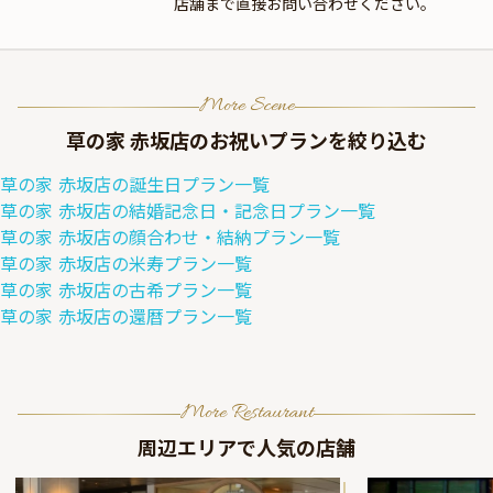
店舗まで直接お問い合わせください。
More Scene
草の家 赤坂店
のお祝いプランを絞り込む
草の家 赤坂店
の
誕生日
プラン一覧
草の家 赤坂店
の
結婚記念日・記念日
プラン一覧
草の家 赤坂店
の
顔合わせ・結納
プラン一覧
草の家 赤坂店
の
米寿
プラン一覧
草の家 赤坂店
の
古希
プラン一覧
草の家 赤坂店
の
還暦
プラン一覧
More Restaurant
周辺エリアで人気の店舗