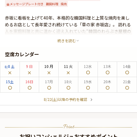
メッセージプレート付き
韓国料理
焼肉
よくあるご質問
お問い合わせ
赤坂に看板を上げて40年、本格的な韓国料理と上質な焼肉を楽し
めるお店として長年愛され続けている「草の家 赤坂店」。 訪れる
人を家庭料理と共に温かく迎え入れていた“韓国のわらぶき屋根の
家”という意味を持つ店名通り、本場に負けない味で心を込めてお
続きを読む
もてなしいたします。 確かな目を持つプロが質の良い和牛を一頭
買いで仕入れることで、多種多様な部位を提供できるのも自慢の
空席カレンダー
一つです。 著名人や政治家がお忍びで通う名店で、特別なひとと
きをお過ごしください。
8
土
9
日
10
月
11
火
12
水
13
木
14
金
8/
15
土
16
日
17
月
18
火
19
水
20
木
21
金
8/22(土)以降の予約を確認
Point
お祝いコンシェルジュおすすめポイント