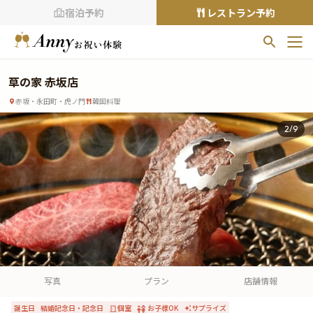
宿泊予約
レストラン予約
お気に入りプラン
草の家 赤坂店
お気に入りの登録がありません
赤坂・永田町・虎ノ門
韓国料理
プランの
をクリックすることで
2
/
9
お気に入りに追加できます。
閲覧履歴
閲覧履歴はありません
過去に見たお店が最大10件まで表示されます。
10件を超えると、古いものから順に削除されます。
TOP
Annyお祝い体験について
写真
プラン
店舗情報
Annyお祝いアイテムについて
誕生日
結婚記念日・記念日
個室
お子様OK
サプライズ