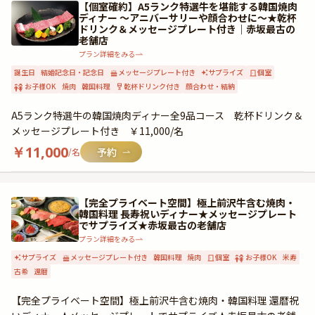
【個室確約】A5ランク特選牛を堪能する韓国焼肉
ディナー ～アニバーサリーや顔合わせに～★乾杯
ドリンク＆メッセージプレート付き｜赤坂最古の
老舗店
プラン詳細をみる
誕生日
結婚記念日・記念日
メッセージプレート付き
サプライズ
個室
お子様OK
焼肉
韓国料理
乾杯ドリンク付き
顔合わせ・結納
A5ランク特選牛の韓国焼肉ディナー全9品コース 乾杯ドリンク＆
メッセージプレート付き ￥11,000/名
￥
11,000
/名
【完全プライベート空間】極上前沢牛含む焼肉・
韓国料理 長寿祝いディナー★メッセージプレート
でサプライズ★赤坂最古の老舗店
プラン詳細をみる
サプライズ
メッセージプレート付き
韓国料理
焼肉
個室
お子様OK
米寿
古希
還暦
【完全プライベート空間】極上前沢牛含む焼肉・韓国料理 還暦祝