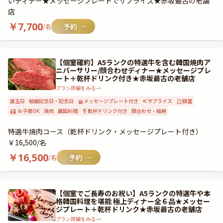
いディナー★メッセージプレートでサプライズ★赤坂最古の老舗
店
￥
7,700
/名
【個室確約】A5ランクの特選牛を含む韓国焼肉ア
ニバーサリー/顔合わせディナー★メッセージプレ
ート＋乾杯ドリンク付き★赤坂最古の老舗店
プラン詳細をみる
誕生日
結婚記念日・記念日
メッセージプレート付き
サプライズ
個室
お子様OK
焼肉
韓国料理
乾杯ドリンク付き
顔合わせ・結納
特選牛焼肉コース（乾杯ドリンク・メッセージプレート付き）
￥16,500/名
￥
16,500
/名
【個室でご長寿のお祝い】A5ランクの特選牛や本
格韓国料理を堪能 極上ディナー全６品★メッセー
ジプレート＋乾杯ドリンク★赤坂最古の老舗店
プラン詳細をみる