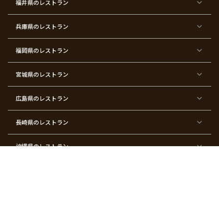
福井県
のレストラン
イ
二
バ
ィ
ズ
次
ー
ン
パ
会
ス
パ
ー
デ
ー
兵庫県
のレストラン
テ
ー
テ
ィ
ィ
ー
ー
福岡県
のレストラン
東
東
東
東
東
東京
東
東
京
京
京
京
京
都×
京
京
都
都
都
都
都
顔合
都
都
宮城県
×
のレストラン
×
×
×
×
わ
×
×
ベ
フ
結
お
お
せ・
ウ
デ
ビ
ァ
婚
食
宮
結納
ェ
ー
ー
ー
祝
い
参
デ
ト
シ
ス
い
初
り
ィ
広島県
のレストラン
ャ
ト
パ
め
ン
ワ
バ
ー
グ
ー
ー
テ
パ
ス
ィ
ー
長崎県
のレストラン
デ
ー
テ
ー
ィ
ー
沖縄県
のレストラン
東
東
東
東
京
京
京
京
都
都
都
都
北海道
のレストラン
×
×
×
×
お
大
歓
同
子
人
迎
窓
様
数
会
会
の
の
関連サービス
お
お
誕
祝
生
い
ギフトモール
Anny | アニー