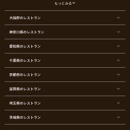
デ
もっとみる
ー
東
東
東
東
東
東
東
東
大阪府
のレストラン
京
京
京
京
京
京
京
京
都
都
都
都
都
都
都
都
×
×
×
×
×
×
×
×
ク
金
銀
プ
女
米
古
還
神奈川県
のレストラン
リ
婚
婚
ロ
子
寿
希
暦
ス
式
式
ポ
会
マ
ー
ス
ズ
愛知県
のレストラン
東
東
東
東
東
東
東
東
京
京
京
京
京
京
京
京
千葉県
都
のレストラン
都
都
都
都
都
都
都
×
×
×
×
×
×
×
×
バ
七
婚
成
ク
内
退
卒
レ
五
約
人
リ
定
職
業
ン
三
式
ス
祝
式
京都府
のレストラン
タ
マ
い
イ
ス
ン
パ
ー
滋賀県
のレストラン
テ
ィ
ー
埼玉県
のレストラン
東
東
東
東
東
東
東
東
京
京
京
京
京
京
京
京
都
都
都
都
都
都
都
都
茨城県
のレストラン
×
×
×
×
×
×
×
×
サ
忘
結
入
長
ハ
ハ
入
プ
年
婚
学
寿
ー
ロ
園
ラ
会
式
式
フ
ウ
式