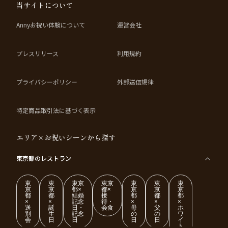
当サイトについて
Annyお祝い体験について
運営会社
プレスリリース
利用規約
プライバシーポリシー
外部送信規律
特定商品取引法に基づく表示
エリア×お祝いシーンから探す
東京都
のレストラン
東
東
東京
東京
東
東
東
京
京
都×
都×
京
京
京
都
都
結婚
接
都
都
都
×
×
記念
待・
×
×
×
送
誕
日・
会食
母
父
ホ
別
生
記念
の
の
ワ
会
日
日
日
日
イ
ト