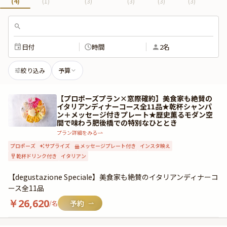
(
4
)
(
1
)
(
3
)
(
3
)
(
3
)
(
3
)
日付
時間
2名
絞り込み
予算
【プロポーズプラン×窓際確約】美食家も絶賛の
イタリアンディナーコース全11品★乾杯シャンパ
ン＋メッセージ付きプレート★歴史薫るモダン空
間で味わう肥後橋での特別なひととき
プラン詳細をみる
プロポーズ
サプライズ
メッセージプレート付き
インスタ映え
乾杯ドリンク付き
イタリアン
【degustazione Speciale】美食家も絶賛のイタリアンディナーコ
ース全11品
￥
26,620
/名