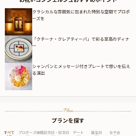
クラシカルな雰囲気に包まれた特別な空間でプロポ
ーズを
「クチーナ・クレアティーバ」で彩る至高のディナ
ー
シャンパンとメッセージ付きプレートで想いを伝え
る演出
Plan
プランを探す
すべて
プロポーズ
結婚記念日・記念日
デート
誕生日
女子会