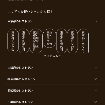
エリア×お祝いシーンから探す
東京都
のレストラン
東
東
東京
東京
東
東
東
京
京
都×
都×
京
京
京
都
都
結婚
接
都
都
都
×
×
記念
待・
×
×
×
送
誕
日・
会食
母
父
ホ
別
生
記念
の
の
ワ
会
日
日
日
日
イ
ト
デ
もっとみる
ー
東
東
東
東
東
東
東
東
大阪府
のレストラン
京
京
京
京
京
京
京
京
都
都
都
都
都
都
都
都
×
×
×
×
×
×
×
×
ク
金
銀
プ
女
米
古
還
神奈川県
のレストラン
リ
婚
婚
ロ
子
寿
希
暦
ス
式
式
ポ
会
マ
ー
ス
ズ
愛知県
のレストラン
東
東
東
東
東
東
東
東
京
京
京
京
京
京
京
京
千葉県
都
のレストラン
都
都
都
都
都
都
都
×
×
×
×
×
×
×
×