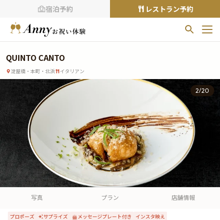
宿泊予約
レストラン予約
お気に入りプラン
QUINTO CANTO
お気に入りの登録がありません
淀屋橋・本町・北浜
イタリアン
プランの
をクリックすることで
2
/
20
お気に入りに追加できます。
閲覧履歴
閲覧履歴はありません
過去に見たお店が最大10件まで表示されます。
10件を超えると、古いものから順に削除されます。
TOP
Annyお祝い体験について
写真
プラン
店舗情報
Annyお祝いアイテムについて
プロポーズ
サプライズ
メッセージプレート付き
インスタ映え