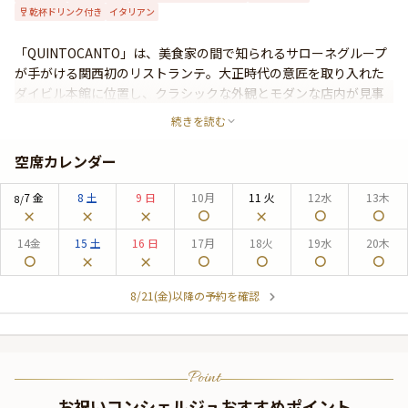
乾杯ドリンク付き
イタリアン
よくあるご質問
お問い合わせ
「QUINTOCANTO」は、美食家の間で知られるサローネグループ
が手がける関西初のリストランテ。大正時代の意匠を取り入れた
ダイビル本館に位置し、クラシックな外観とモダンな店内が見事
に調和した空間が広がります。毎月新たなコースで提供される
続きを読む
「クチーナ・クレアティーバ」は、地元食材とイタリアの伝統を
昇華させた唯一無二の一皿。卓越したサービスと共に、記憶に残
空席カレンダー
る特別な食体験をお届けします。
7
金
8
土
9
日
10
月
11
火
12
水
13
木
8/
14
金
15
土
16
日
17
月
18
火
19
水
20
木
8/21(金)以降の予約を確認
Point
お祝いコンシェルジュおすすめポイント