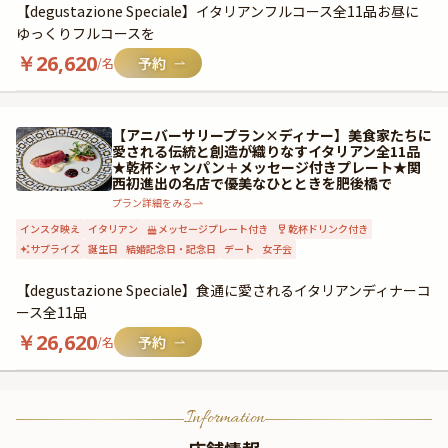
【degustazione Speciale】イタリアンフルコース全11品お昼に
ゆっくりフルコースを
￥
26,620
/名
【アニバーサリープラン×ディナー】美食家たちに
愛される伝統と創造が織りなすイタリアン全11品
★乾杯シャンパン＋メッセージ付きプレート★関
西初進出の名店で優美なひとときを肥後橋で
プラン詳細をみる
インスタ映え
イタリアン
メッセージプレート付き
乾杯ドリンク付き
サプライズ
誕生日
結婚記念日・記念日
デート
女子会
【degustazione Speciale】食通に愛されるイタリアンディナーコ
ース全11品
￥
26,620
/名
Information