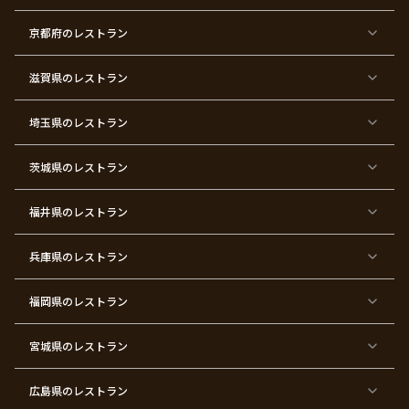
バ
七
婚
成
ク
内
退
卒
レ
五
約
人
リ
定
職
業
ン
三
式
ス
祝
式
京都府
のレストラン
タ
マ
い
イ
ス
ン
パ
ー
滋賀県
のレストラン
テ
ィ
ー
埼玉県
のレストラン
東
東
東
東
東
東
東
東
京
京
京
京
京
京
京
京
都
都
都
都
都
都
都
都
茨城県
のレストラン
×
×
×
×
×
×
×
×
サ
忘
結
入
長
ハ
ハ
入
プ
年
婚
学
寿
ー
ロ
園
ラ
会
式
式
フ
ウ
式
福井県
のレストラン
イ
二
バ
ィ
ズ
次
ー
ン
パ
会
ス
パ
ー
デ
ー
兵庫県
のレストラン
テ
ー
テ
ィ
ィ
ー
ー
福岡県
のレストラン
東
東
東
東
東
東京
東
東
京
京
京
京
京
都×
京
京
都
都
都
都
都
顔合
都
都
宮城県
×
のレストラン
×
×
×
×
わ
×
×
ベ
フ
結
お
お
せ・
ウ
デ
ビ
ァ
婚
食
宮
結納
ェ
ー
ー
ー
祝
い
参
デ
ト
シ
ス
い
初
り
ィ
広島県
のレストラン
ャ
ト
パ
め
ン