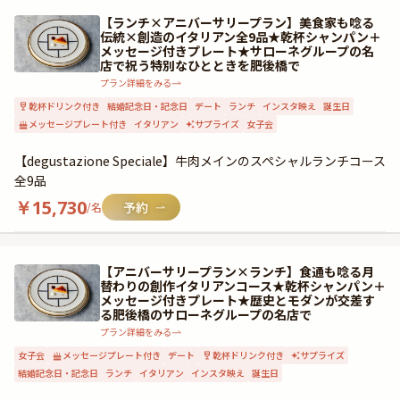
【ランチ×アニバーサリープラン】美食家も唸る
伝統×創造のイタリアン全9品★乾杯シャンパン＋
メッセージ付きプレート★サローネグループの名
店で祝う特別なひとときを肥後橋で
プラン詳細をみる
乾杯ドリンク付き
結婚記念日・記念日
デート
ランチ
インスタ映え
誕生日
メッセージプレート付き
イタリアン
サプライズ
女子会
【degustazione Speciale】牛肉メインのスペシャルランチコース
全9品
￥
15,730
/名
【アニバーサリープラン×ランチ】食通も唸る月
替わりの創作イタリアンコース★乾杯シャンパン＋
メッセージ付きプレート★歴史とモダンが交差す
る肥後橋のサローネグループの名店で
プラン詳細をみる
女子会
メッセージプレート付き
デート
乾杯ドリンク付き
サプライズ
結婚記念日・記念日
ランチ
イタリアン
インスタ映え
誕生日