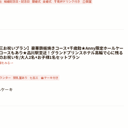
会
結婚記念日・記念日
銀婚式
金婚式
乾杯ドリンク付き
個室
三お祝いプラン】豪華鉄板焼きコース+千歳飴★Anny限定ホールケー
コースもあり★品川駅至近！グランドプリンスホテル高輪で心に残る
のお祝いを/大人2名+お子様1名セットプラン
細をみる
ウンター
授乳室あり
七五三
ケーキ付き
ルケーキ