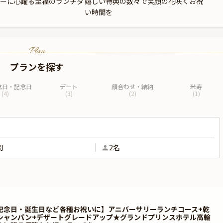
ーに心躍る至福のランチタ
嬉しい特典の数々で笑顔の花咲くお祝
い時間を
Plan
プランを探す
念日・記念日
デート
顔合わせ・結納
米寿
(
4
)
(
3
)
(
2
)
(
1
)
間
2名
記念日・誕生日など各種お祝いに】アニバーサリーランチコース+乾
シャンパン+デザートグレードアップ★グランドプリンスホテル高輪