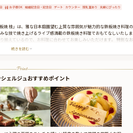
日
お子様OK
結婚記念日・記念日
デート
カウンター
授乳室あり
夫婦にぴったり
板焼 桂」は、雅な日本庭園望む上質な雰囲気が魅力的な鉄板焼き料理
巧みな技で焼き上げるライブ感満載の鉄板焼き料理でおもてなしいたしま
取り揃えているので、お料理に合わせてお楽しみいただけます。 特別なお
はの上質なサービスと絶品鉄板焼き料理を味わう贅沢なひとときをお過
続きを読む
Point
ンシェルジュおすすめポイント