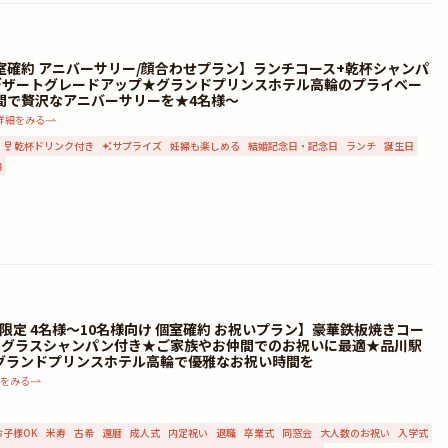
室確約 アニバーサリー/顔合わせプラン】ランチコース+乾杯シャンパ
デザートグレードアップ★グランドプリンスホテル高輪のプライベー
間で贅沢なアニバーサリーを★4名様～
詳細をみる
乾杯ドリンク付き
サプライズ
妊婦も楽しめる
結婚記念日・記念日
ランチ
誕生日
納
y限定 4名様～10名様向け 個室確約 お祝いプラン】豪華鉄板焼きコー
杯グラスシャンパン付き★ご家族やお仲間でのお祝いに最適★品川駅
グランドプリンスホテル高輪で優雅なお祝い時間を
細をみる
お子様OK
米寿
古希
還暦
成人式
内定祝い
退職
卒業式
同窓会
大人数のお祝い
入学式