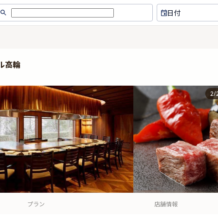
日付
ル高輪
2
/
プラン
店舗情報