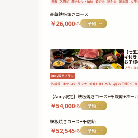
長寿
入園式
顔合わせ・結納
歓迎会
送別会
誕生日
女子
豪華鉄板焼きコース
￥
26,000
/名
【七五
キ付き
お子様
プラン詳
Anny限定プラン
鉄板焼
ホテル内
ランチ
妊婦も楽しめる
お子様OK
カ
【Anny限定】鉄板焼きコース+千歳飴+ホー
￥
54,000
/名
鉄板焼きコース+千歳飴
￥
52,545
/名