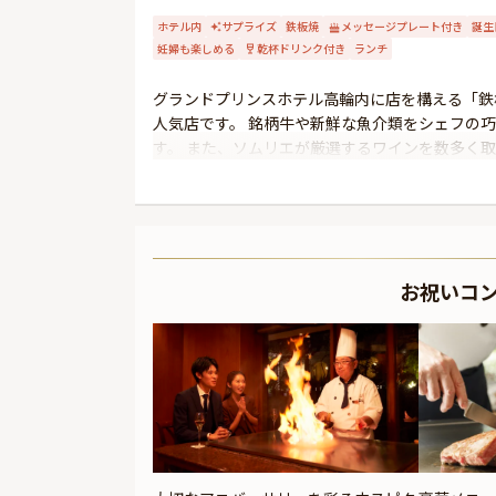
ホテル内
サプライズ
鉄板焼
メッセージプレート付き
誕生
妊婦も楽しめる
乾杯ドリンク付き
ランチ
グランドプリンスホテル高輪内に店を構える「鉄
人気店です。 銘柄牛や新鮮な魚介類をシェフの
す。 また、ソムリエが厳選するワインを数多く
祝いシーンに相応しい、ホテルレストランならで
ごしください。
お祝いコ