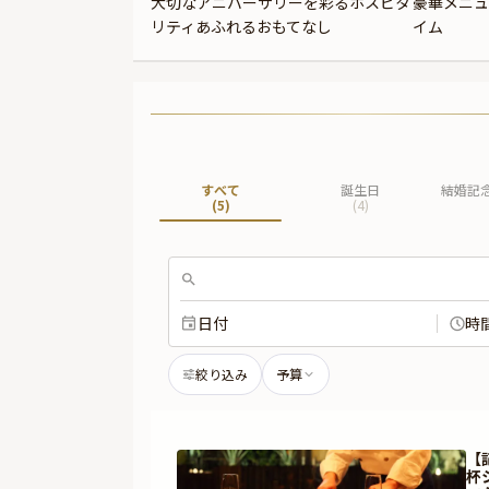
大切なアニバーサリーを彩るホスピタ
豪華メニュ
リティあふれるおもてなし
イム
すべて
誕生日
結婚記
(
5
)
(
4
)
日付
時
絞り込み
予算
【
杯