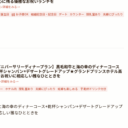
心に残る優雅なお祝いランチを
ン詳細をみる
誕生日
お子様OK
結婚記念日・記念日
デート
カウンター
授乳室あり
夫婦にぴったり
アニバーサリーディナープラン】黒毛和牛と海の幸のディナーコース
乾杯シャンパン+デザートグレードアップ★グランドプリンスホテル高
でお祝いに相応しい雅なひとときを
ン詳細をみる
ー
ホテル内
授乳室あり
夫婦にぴったり
妊婦も楽しめる
乾杯ドリンク付き
と海の幸のディナーコース+乾杯シャンパン+デザートグレードアップ
応しい雅なひとときを