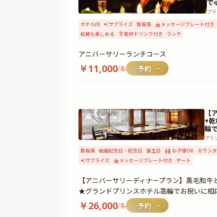
で
プラ
ホテル内
サプライズ
鉄板焼
メッセージプレート付き
妊婦も楽しめる
乾杯ドリンク付き
ランチ
アニバーサリーランチコース
￥
11,000
/名
【
+
輪
プラ
鉄板焼
結婚記念日・記念日
誕生日
お子様OK
カウンタ
サプライズ
メッセージプレート付き
デート
【アニバーサリーディナープラン】黒毛和牛
★グランドプリンスホテル高輪でお祝いに相
￥
26,000
/名