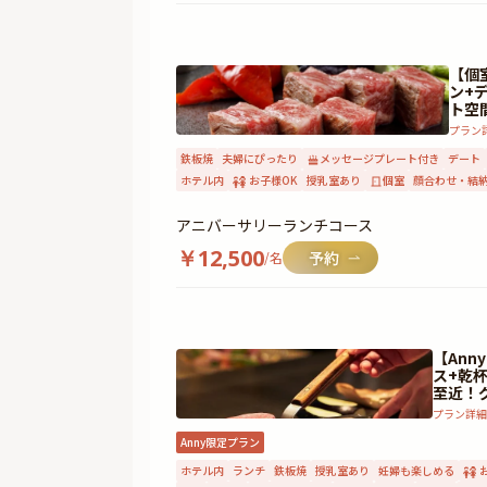
【個
ン+
ト空
プラン
鉄板焼
夫婦にぴったり
メッセージプレート付き
デート
ホテル内
お子様OK
授乳室あり
個室
顔合わせ・結
アニバーサリーランチコース
￥
12,500
/名
【Ann
ス+乾
至近！
プラン詳
Anny限定プラン
ホテル内
ランチ
鉄板焼
授乳室あり
妊婦も楽しめる