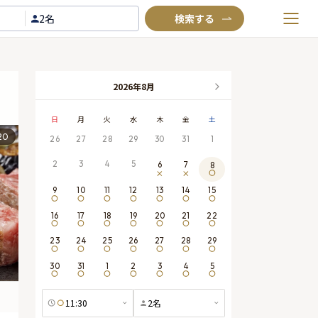
2名
お気に入りプラン
閲覧履歴
2026年8月
TOP
日
月
火
水
木
金
土
Annyお祝い体験について
20
26
27
28
29
30
31
1
Annyお祝いアイテムについて
2
3
4
5
6
7
8
よくあるご質問
9
10
11
12
13
14
15
お問い合わせ
16
17
18
19
20
21
22
23
24
25
26
27
28
29
30
31
1
2
3
4
5
11:30
2
名