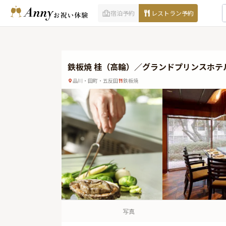
宿泊予約
レストラン予約
鉄板焼 桂（高輪）／グランドプリンスホテ
品川・田町・五反田
鉄板焼
写真