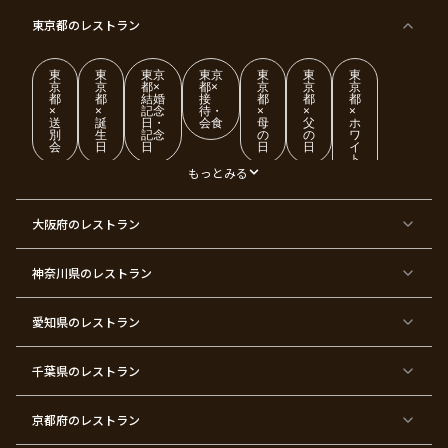
東京都
のレストラン
東
東
東京
東京
東
東
東
京
京
都×
都×
京
京
京
都
都
結婚
接
都
都
都
×
×
記念
待・
×
×
×
送
誕
日・
会食
母
父
ホ
別
生
記念
の
の
ワ
会
日
日
日
日
イ
ト
デ
もっとみる
ー
東
東
東
東
東
東
東
東
大阪府
のレストラン
京
京
京
京
京
京
京
京
都
都
都
都
都
都
都
都
×
×
×
×
×
×
×
×
ク
金
銀
プ
女
米
古
還
神奈川県
のレストラン
リ
婚
婚
ロ
子
寿
希
暦
ス
式
式
ポ
会
マ
ー
ス
ズ
愛知県
のレストラン
東
東
東
東
東
東
東
東
京
京
京
京
京
京
京
京
千葉県
都
のレストラン
都
都
都
都
都
都
都
×
×
×
×
×
×
×
×
バ
七
婚
成
ク
内
退
卒
レ
五
約
人
リ
定
職
業
ン
三
式
ス
祝
式
京都府
のレストラン
タ
マ
い
イ
ス