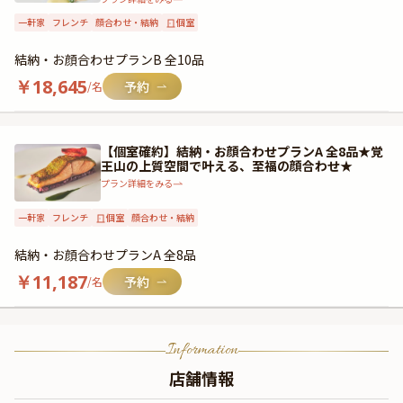
一軒家
フレンチ
顔合わせ・結納
個室
結納・お顔合わせプランB 全10品
￥
18,645
/名
【個室確約】結納・お顔合わせプランA 全8品★覚
王山の上質空間で叶える、至福の顔合わせ★
プラン詳細をみる
一軒家
フレンチ
個室
顔合わせ・結納
結納・お顔合わせプランA 全8品
￥
11,187
/名
Information
店舗情報