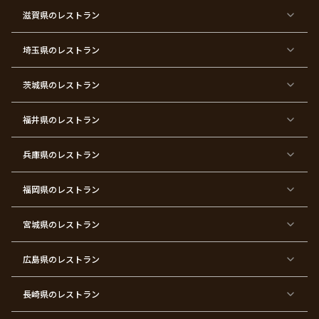
ン
パ
ー
滋賀県
のレストラン
テ
ィ
ー
埼玉県
のレストラン
東
東
東
東
東
東
東
東
京
京
京
京
京
京
京
京
都
都
都
都
都
都
都
都
茨城県
のレストラン
×
×
×
×
×
×
×
×
サ
忘
結
入
長
ハ
ハ
入
プ
年
婚
学
寿
ー
ロ
園
ラ
会
式
式
フ
ウ
式
福井県
のレストラン
イ
二
バ
ィ
ズ
次
ー
ン
パ
会
ス
パ
ー
デ
ー
兵庫県
のレストラン
テ
ー
テ
ィ
ィ
ー
ー
福岡県
のレストラン
東
東
東
東
東
東京
東
東
京
京
京
京
京
都×
京
京
都
都
都
都
都
顔合
都
都
宮城県
×
のレストラン
×
×
×
×
わ
×
×
ベ
フ
結
お
お
せ・
ウ
デ
ビ
ァ
婚
食
宮
結納
ェ
ー
ー
ー
祝
い
参
デ
ト
シ
ス
い
初
り
ィ
広島県
のレストラン
ャ
ト
パ
め
ン
ワ
バ
ー
グ
ー
ー
テ
パ
ス
ィ
ー
長崎県
のレストラン
デ
ー
テ
ー
ィ
ー