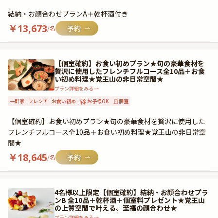
結納・お顔合わせプランA＋乾杯酒付き
￥
13,673
/名
【個室確約】お食い初めプラン★旬の豪華食材を
贅沢に使用したフレンチフルコース全10品＋お食
い初め料理★覚王山の非日常空間★
プラン詳細をみる
一軒家
フレンチ
お食い初め
お子様OK
個室
【個室確約】お食い初めプラン★旬の豪華食材を贅沢に使用した
フレンチフルコース全10品＋お食い初め料理★覚王山の非日常空
間★
￥
18,645
/名
4名様以上限定【個室確約】結納・お顔合わせプラ
ンB 全10品＋乾杯酒＋個室料プレゼント★覚王山
の上質空間で叶える、至福の顔合わせ★
プラン詳細をみる