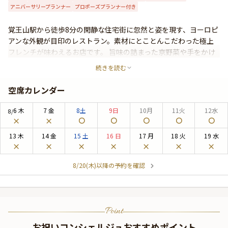
アニバーサリープランナー
プロポーズプランナー付き
よくあるご質問
お問い合わせ
覚王山駅から徒歩8分の閑静な住宅街に忽然と姿を現す、ヨーロピ
アンな外観が目印のレストラン。素材にとことんこだわった極上
フレンチが味わえるお店です。 旨味の詰まった京野菜や手をかけ
て育てられた南知多のハーブ、地元三河湾で獲れた新鮮な魚介類
続きを読む
のほか、季節感あふれる希少な厳選食材を使用。それらを最大限
に活かし、和食とフレンチを融合した「VITRAスタイル」で大切
空席カレンダー
な瞬間を彩ります。 大切な顔合わせや一生に一度のプロポーズ、
感動的なアニバーサリーを最高の想い出にするため、特別な時間
6
木
7
金
8
土
9
日
10
月
11
火
12
水
8/
をご提供します。ここでしか味わえない雰囲気と味、サービスを
ご堪能ください。
13
木
14
金
15
土
16
日
17
月
18
火
19
水
8/20(木)以降の予約を確認
Point
お祝いコンシェルジュおすすめポイント