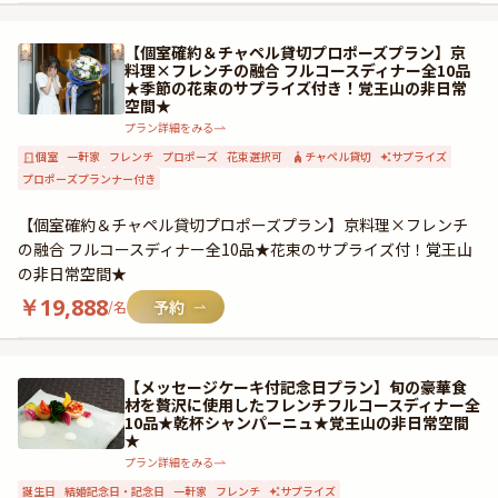
【個室確約＆チャペル貸切プロポーズプラン】京
料理×フレンチの融合 フルコースディナー全10品
★季節の花束のサプライズ付き！覚王山の非日常
空間★
プラン詳細をみる
個室
一軒家
フレンチ
プロポーズ
花束選択可
チャペル貸切
サプライズ
プロポーズプランナー付き
【個室確約＆チャペル貸切プロポーズプラン】京料理×フレンチ
の融合 フルコースディナー全10品★花束のサプライズ付！覚王山
の非日常空間★
￥
19,888
/名
【メッセージケーキ付記念日プラン】旬の豪華食
材を贅沢に使用したフレンチフルコースディナー全
10品★乾杯シャンパーニュ★覚王山の非日常空間
★
プラン詳細をみる
誕生日
結婚記念日・記念日
一軒家
フレンチ
サプライズ