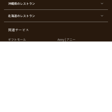
沖縄県
のレストラン
東
東
東
東
京
京
京
京
都
都
都
都
北海道
のレストラン
×
×
×
×
お
大
歓
同
子
人
迎
窓
様
数
会
会
の
の
関連サービス
お
お
誕
祝
生
い
ギフトモール
Anny | アニー
日
ベストプレゼントガイド
お祝い体験マガジン
パートナー
掲載店募集