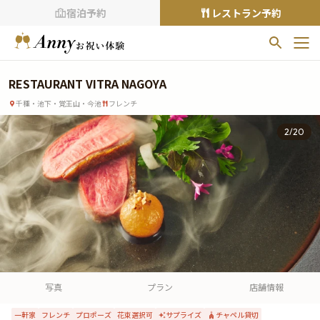
宿泊予約
レストラン予約
お気に入りプラン
RESTAURANT VITRA NAGOYA
お気に入りの登録がありません
千種・池下・覚王山・今池
フレンチ
プランの
をクリックすることで
2
/
20
お気に入りに追加できます。
閲覧履歴
閲覧履歴はありません
過去に見たお店が最大10件まで表示されます。
10件を超えると、古いものから順に削除されます。
TOP
Annyお祝い体験について
写真
プラン
店舗情報
Annyお祝いアイテムについて
一軒家
フレンチ
プロポーズ
花束選択可
サプライズ
チャペル貸切