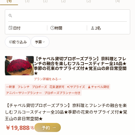
(
9
)
(
3
)
(
1
)
(
2
)
(
2
)
(
4
)
日付
時間
2名
絞り込み
予算
【チャペル貸切プロポーズプラン】京料理とフレ
ンチの融合を楽しむフルコースディナー全10品★
季節の花束のサプライズ付★覚王山の非日常空間
★
プラン詳細をみる
一軒家
フレンチ
プロポーズ
花束選択可
サプライズ
チャペル貸切
アニバーサリープランナー
プロポーズプランナー付き
【チャペル貸切プロポーズプラン】京料理とフレンチの融合を楽
しむフルコースディナー全10品★季節の花束のサプライズ付★覚
王山の非日常空間★
￥
19,888
/名