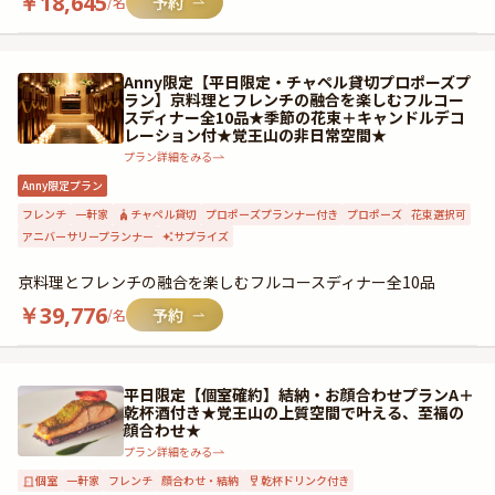
￥
18,645
/名
Anny限定【平日限定・チャペル貸切プロポーズプ
ラン】京料理とフレンチの融合を楽しむフルコー
スディナー全10品★季節の花束＋キャンドルデコ
レーション付★覚王山の非日常空間★
プラン詳細をみる
Anny限定プラン
フレンチ
一軒家
チャペル貸切
プロポーズプランナー付き
プロポーズ
花束選択可
アニバーサリープランナー
サプライズ
京料理とフレンチの融合を楽しむフルコースディナー全10品
￥
39,776
/名
平日限定【個室確約】結納・お顔合わせプランA＋
乾杯酒付き★覚王山の上質空間で叶える、至福の
顔合わせ★
プラン詳細をみる
個室
一軒家
フレンチ
顔合わせ・結納
乾杯ドリンク付き