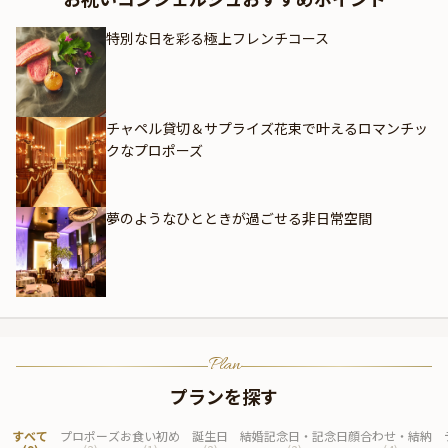
特別な日を彩る極上フレンチコース
チャペル貸切＆サプライズ花束で叶えるロマンチッ
クなプロポーズ
夢のようなひとときが過ごせる非日常空間
Plan
プランを探す
すべて
プロポーズ
お食い初め
誕生日
結婚記念日・記念日
顔合わせ・結納