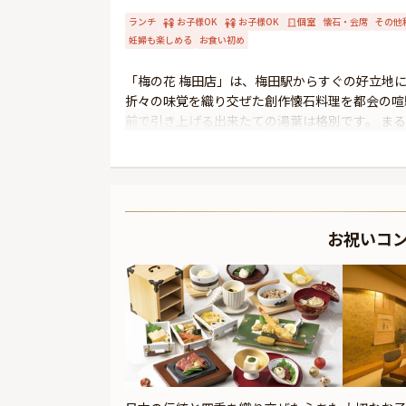
ランチ
お子様OK
お子様OK
個室
懐石・会席
その他
妊婦も楽しめる
お食い初め
「梅の花 梅田店」は、梅田駅からすぐの好立地
折々の味覚を織り交ぜた創作懐石料理を都会の喧
前で引き上げる出来たての湯葉は格別です。 ま
着いてゆっくりとお祝い時間を過ごしたい方にぴ
来る「梅の花 梅田店」で至福のひとときをお過
お祝いコ