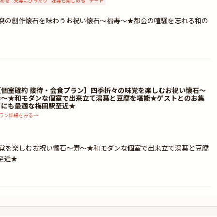
める
夫婦にぴったり
妊婦も楽しめる
デート
豆腐の創作懐石を味わうお祝い懐石～福寿～★都会の喧騒を忘れる和の
【個室確約 接待・会食プラン】四季折々の味覚を楽しむお祝い懐石～
寿～★和モダンな個室で出来立て湯葉と豆腐を堪能★ゲストとのお集
りにも最適な梅田駅至近★
ラン詳細をみる
味覚を楽しむお祝い懐石～寿～★和モダンな個室で出来立て湯葉と豆腐
至近★