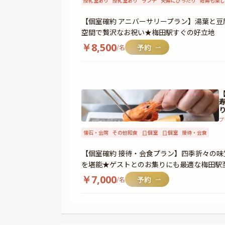
授乳室あり
授乳室あり
ランチ
夫婦にぴったり
妊婦も楽し
【個室確約 アニバーサリープラン】湯葉と
空間で贅沢なお祝い★梅田駅すぐの好立地
￥
8,500
/名
プ
懐石・会席
その他和食
個室
個室
接待・会食
【個室確約 接待・会食プラン】四季折々の
を堪能★ゲストとのお集りにも最適な梅田駅
￥
7,000
/名