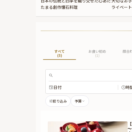
日本の伝統と四季を織り交ぜた心あた
大切なお子
たまる創作懐石料理
ライベート
すべて
お食い初め
顔合
(
5
)
(
1
)
日付
時
絞り込み
予算
【
～