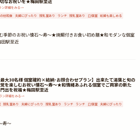
切なお祝いを★梅田駅至近
ラン詳細をみる
の他和食
夫婦にぴったり
授乳室あり
ランチ
授乳室あり
個室
妊婦も楽しめる
含む季節のお祝い懐石～寿～★焼鯛付きお食い初め膳★和モダンな個室
梅田駅至近
【最大30名様 個室確約×結納･お顔合わせプラン】出来たて湯葉と旬の
味覚を楽しむお祝い懐石～寿～★和情緒あふれる個室でご両家の新た
な門出を祝福★梅田駅至近
ラン詳細をみる
室
授乳室あり
夫婦にぴったり
授乳室あり
ランチ
ランチ
個室
夫婦にぴったり
～寿～