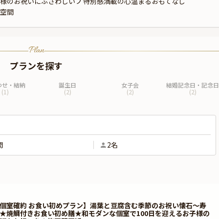
様のお祝いにふさわしいプ
特別感満載の心温まるおもてなし
空間
Plan
プランを探す
わせ・結納
誕生日
女子会
結婚記念日・記念日
(
1
)
(
2
)
(
2
)
(
2
)
間
2名
個室確約 お食い初めプラン】湯葉と豆腐含む季節のお祝い懐石～寿
★焼鯛付きお食い初め膳★和モダンな個室で100日を迎えるお子様の