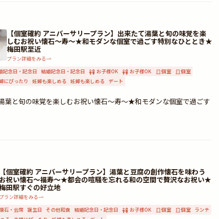
【個室確約 アニバーサリープラン】出来たて湯葉と旬の味覚を楽
しむお祝い懐石～寿～★和モダンな個室で過ごす特別なひととき★
梅田駅至近
プラン詳細をみる
婚記念日・記念日
結婚記念日・記念日
お子様OK
お子様OK
個室
個室
婦にぴったり
妊婦も楽しめる
妊婦も楽しめる
デート
て湯葉と旬の味覚を楽しむお祝い懐石～寿～★和モダンな個室で過ごす
【個室確約 アニバーサリープラン】湯葉と豆腐の創作懐石を味わう
お祝い懐石～福寿～★都会の喧騒を忘れる和の空間で贅沢なお祝い★
梅田駅すぐの好立地
プラン詳細をみる
懐石・会席
誕生日
その他和食
結婚記念日・記念日
お子様OK
個室
個室
ランチ