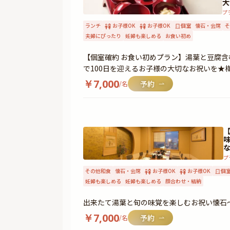
大
プ
ランチ
お子様OK
お子様OK
個室
懐石・会席
そ
夫婦にぴったり
妊婦も楽しめる
お食い初め
【個室確約 お食い初めプラン】湯葉と豆腐
で100日を迎えるお子様の大切なお祝いを★
￥
7,000
/名
プ
その他和食
懐石・会席
お子様OK
お子様OK
個
妊婦も楽しめる
妊婦も楽しめる
顔合わせ・結納
出来たて湯葉と旬の味覚を楽しむお祝い懐石
￥
7,000
/名