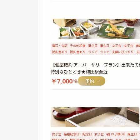
懐石・会席
その他和食
誕生日
誕生日
女子会
女子会
結
授乳室あり
授乳室あり
ランチ
ランチ
夫婦にぴったり
夫
【個室確約 アニバーサリープラン】出来た
特別なひととき★梅田駅至近
￥
7,000
/名
女子会
結婚記念日・記念日
女子会
お子様OK
誕生日