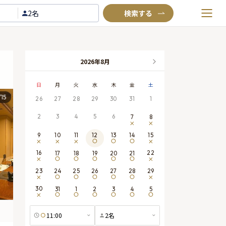
2名
お気に入りプラン
閲覧履歴
2026年8月
TOP
日
月
火
水
木
金
土
Annyお祝い体験について
/
15
26
27
28
29
30
31
1
Annyお祝いアイテムについて
2
3
4
5
6
7
8
よくあるご質問
9
10
11
15
12
13
14
お問い合わせ
16
22
17
18
19
20
21
23
29
24
25
26
27
28
30
31
1
2
3
4
5
11:00
2
名