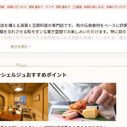
和食
夫婦にぴったり
授乳室あり
ランチ
授乳室あり
個室
妊婦も楽しめる
夫婦にぴったり
に店を構える湯葉と豆腐料理の専門店です。 和の伝統食材をベースに四
騒を忘れさせる和モダンな寛ぎ空間でお楽しみいただけます。特に目の
るで旅館に来たかのような和情緒あふれる個室も完備しているため、落ち
ったりです。 是非、お祝いの席にもぴったりな華やかなお料理を堪能出
続きを読む
ごしください。
Point
ンシェルジュおすすめポイント