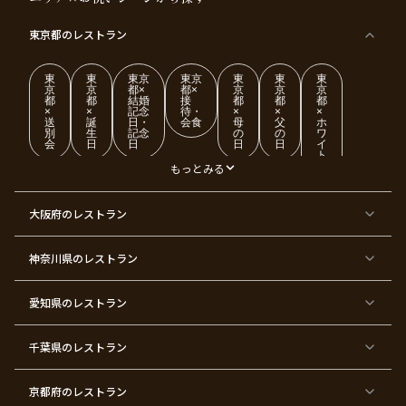
東京都
のレストラン
東
東
東京
東京
東
東
東
京
京
都×
都×
京
京
京
都
都
結婚
接
都
都
都
×
×
記念
待・
×
×
×
送
誕
日・
会食
母
父
ホ
別
生
記念
の
の
ワ
会
日
日
日
日
イ
ト
デ
もっとみる
ー
東
東
東
東
東
東
東
東
大阪府
のレストラン
京
京
京
京
京
京
京
京
都
都
都
都
都
都
都
都
×
×
×
×
×
×
×
×
ク
金
銀
プ
女
米
古
還
神奈川県
のレストラン
リ
婚
婚
ロ
子
寿
希
暦
ス
式
式
ポ
会
マ
ー
ス
ズ
愛知県
のレストラン
東
東
東
東
東
東
東
東
京
京
京
京
京
京
京
京
千葉県
都
のレストラン
都
都
都
都
都
都
都
×
×
×
×
×
×
×
×
バ
七
婚
成
ク
内
退
卒
レ
五
約
人
リ
定
職
業
ン
三
式
ス
祝
式
京都府
のレストラン
タ
マ
い