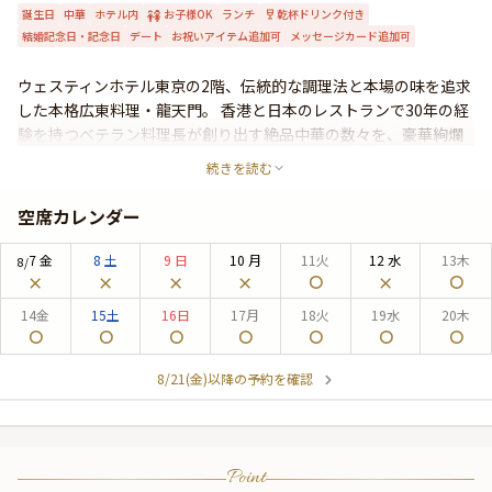
誕生日
中華
ホテル内
お子様OK
ランチ
乾杯ドリンク付き
よくあるご質問
結婚記念日・記念日
デート
お祝いアイテム追加可
メッセージカード追加可
お問い合わせ
ウェスティンホテル東京の2階、伝統的な調理法と本場の味を追求
した本格広東料理・龍天門。 香港と日本のレストランで30年の経
験を持つベテラン料理長が創り出す絶品中華の数々を、豪華絢爛
な空間でご堪能くださいませ。 中国料理に欠かせない紹興酒も原
続きを読む
酒で多く取り揃えておりますので、ハレの日やお祝いの席でもご
活用いただけます。
空席カレンダー
7
金
8
土
9
日
10
月
11
火
12
水
13
木
8/
14
金
15
土
16
日
17
月
18
火
19
水
20
木
8/21(金)以降の予約を確認
Point