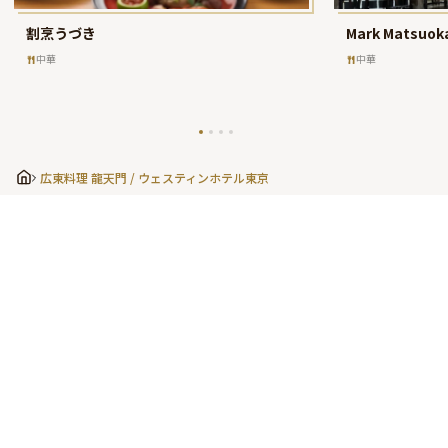
割烹うづき
Mark Matsuoka 
中華
中華
広東料理 龍天門 / ウェスティンホテル東京