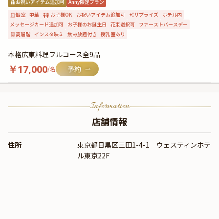
お祝いアイテム追加可
Anny限定プラン
個室
中華
お子様OK
お祝いアイテム追加可
サプライズ
ホテル内
メッセージカード追加可
お子様のお誕生日
花束選択可
ファーストバースデー
高層階
インスタ映え
飲み放題付き
授乳室あり
本格広東料理フルコース全9品
￥
17,000
/名
Information
店舗情報
住所
東京都目黒区三田1-4-1 ウェスティンホテ
ル東京22F