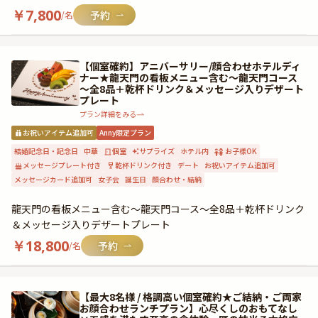
￥
7,800
/名
【個室確約】アニバーサリー/顔合わせホテルディ
ナー★龍天門の看板メニュー含む～龍天門コース
～全8品＋乾杯ドリンク＆メッセージ入りデザート
プレート
プラン詳細をみる
お祝いアイテム追加可
Anny限定プラン
結婚記念日・記念日
中華
個室
サプライズ
ホテル内
お子様OK
メッセージプレート付き
乾杯ドリンク付き
デート
お祝いアイテム追加可
メッセージカード追加可
女子会
誕生日
顔合わせ・結納
龍天門の看板メニュー含む～龍天門コース～全8品＋乾杯ドリンク
＆メッセージ入りデザートプレート
￥
18,800
/名
【最大8名様 / 格調高い個室確約★ご結納・ご両家
お顔合わせランチプラン】心尽くしのおもてなし