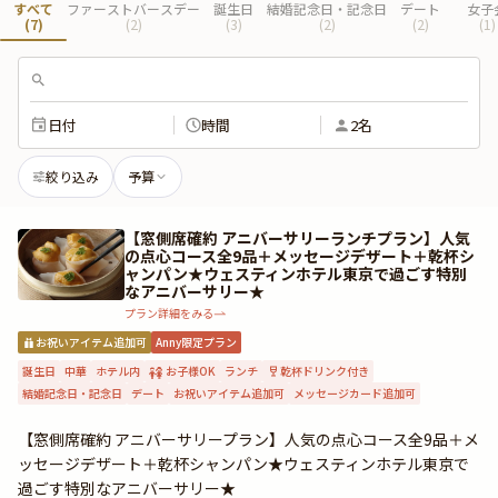
すべて
ファーストバースデー
誕生日
結婚記念日・記念日
デート
女子
(
7
)
(
2
)
(
3
)
(
2
)
(
2
)
(
1
)
日付
時間
2名
絞り込み
予算
【窓側席確約 アニバーサリーランチプラン】人気
の点心コース全9品＋メッセージデザート＋乾杯シ
ャンパン★ウェスティンホテル東京で過ごす特別
なアニバーサリー★
プラン詳細をみる
お祝いアイテム追加可
Anny限定プラン
誕生日
中華
ホテル内
お子様OK
ランチ
乾杯ドリンク付き
結婚記念日・記念日
デート
お祝いアイテム追加可
メッセージカード追加可
【窓側席確約 アニバーサリープラン】人気の点心コース全9品＋メ
ッセージデザート＋乾杯シャンパン★ウェスティンホテル東京で
過ごす特別なアニバーサリー★