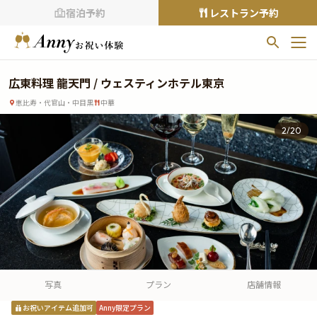
宿泊予約
レストラン予約
お気に入りプラン
広東料理 龍天門 / ウェスティンホテル東京
お気に入りの登録がありません
恵比寿・代官山・中目黒
中華
プランの
をクリックすることで
2
/
20
お気に入りに追加できます。
閲覧履歴
閲覧履歴はありません
過去に見たお店が最大10件まで表示されます。
10件を超えると、古いものから順に削除されます。
TOP
Annyお祝い体験について
写真
プラン
店舗情報
Annyお祝いアイテムについて
お祝いアイテム追加可
Anny限定プラン