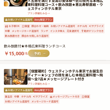
×五感を満たす至高の食体験〜匠の技光る本格広
東料理料理コース＋飲み放題★恵比寿駅直結・ウ
ェスティンホテル東京
プラン詳細をみる
お祝いアイテム追加可
Anny限定プラン
お子様OK
個室
顔合わせ・結納
お祝いアイテム追加可
ホテル内
サプライズ
中華
メッセージカード追加可
ランチ
インスタ映え
花束選択可
乾杯ドリンク付き
飲み放題付き
顔合わせ用しおり追加可
飲み放題付★本格広東料理ランチコース
￥
15,000
/名
【個室確約】ウェスティンホテル東京でお誕生日
ディナー★シェフの技を楽しむ本格広東料理～飛
龍～全7品★メッセージプレート付き
プラン詳細をみる
お祝いアイテム追加可
Anny限定プラン
誕生日
中華
ホテル内
サプライズ
メッセージプレート付き
個室
お祝いアイテム追加可
メッセージカード追加可