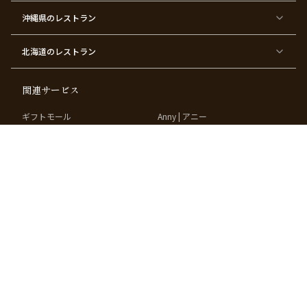
ー
沖縄県
のレストラン
東
東
東
東
京
京
京
京
都
都
都
都
北海道
のレストラン
×
×
×
×
お
大
歓
同
子
人
迎
窓
様
数
会
会
の
の
関連サービス
お
お
誕
祝
生
い
ギフトモール
Anny | アニー
日
ベストプレゼントガイド
お祝い体験マガジン
パートナー
掲載店募集