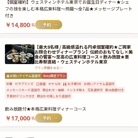
【個室確約】ウェスティンホテル東京でお誕生日ディナー★シェ
フの技を楽しむ本格広東料理～飛龍～全7品★メッセージプレート
付き
￥
14,800
/名
【最大8名様 / 高級感溢れる円卓個室確約★ご両家
お顔合わせディナープラン】伝統のおもてなし×美
食の饗宴〜至高の広東料理コース＋飲み放題★恵
比寿駅直結・ウェスティンホテル東京
プラン詳細をみる
お祝いアイテム追加可
Anny限定プラン
中華
サプライズ
個室
ホテル内
お子様OK
お祝いアイテム追加可
メッセージカード追加可
顔合わせ・結納
インスタ映え
花束選択可
飲み放題付き
乾杯ドリンク付き
顔合わせ用しおり追加可
飲み放題付★本格広東料理ディナーコース
￥
17,000
/名