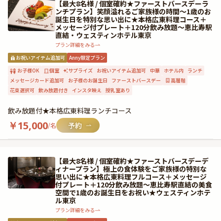
【最大8名様 / 個室確約★ファーストバースデーラ
ンチプラン】笑顔溢れるご家族様の時間〜1歳のお
誕生日を特別な思い出に★本格広東料理コース＋
メッセージ付プレート＋120分飲み放題〜恵比寿駅
直結・ウェスティンホテル東京
プラン詳細をみる
お祝いアイテム追加可
Anny限定プラン
お子様OK
個室
サプライズ
お祝いアイテム追加可
中華
ホテル内
ランチ
メッセージカード追加可
お子様のお誕生日
ファーストバースデー
高層階
花束選択可
飲み放題付き
インスタ映え
授乳室あり
飲み放題付★本格広東料理ランチコース
￥
15,000
/名
【最大8名様 / 個室確約★ファーストバースデーデ
ィナープラン】極上の食体験をご家族様の特別な
思い出に★本格広東料理フルコース＋メッセージ
付プレート＋120分飲み放題〜恵比寿駅直結の美食
空間で1歳のお誕生日をお祝い★ウェスティンホテ
ル東京
プラン詳細をみる