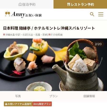
宿泊予約
レストラン予約
お気に入りプラン
日本料理 隨縁亭 / ホテルモントレ沖縄スパ＆リゾート
お気に入りの登録がありません
沖縄本島 中部・北部(北谷・名護・恩納)
その他和食
プランの
をクリックすることで
3
/
20
お気に入りに追加できます。
閲覧履歴
閲覧履歴はありません
過去に見たお店が最大10件まで表示されます。
10件を超えると、古いものから順に削除されます。
TOP
Annyお祝い体験について
写真
プラン
店舗情報
Annyお祝いアイテムについて
お祝いアイテム追加可
Anny限定プラン