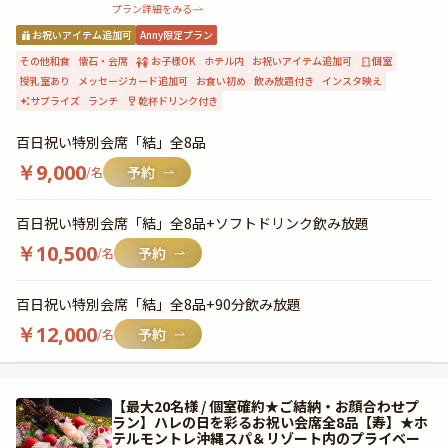
プラン詳細をみる
お祝いアイテム追加可
Anny限定プラン
その他和食
懐石・会席
お子様OK
ホテル内
お祝いアイテム追加可
個室
授乳室あり
メッセージカード追加可
お食い初め
飲み放題付き
インスタ映え
サプライズ
ランチ
乾杯ドリンク付き
百日祝い特別会席「結」全8品
￥
9,000
/名
百日祝い特別会席「結」全8品+ソフトドリンク飲み放題
￥
10,500
/名
百日祝い特別会席「結」全8品+90分飲み放題
￥
12,000
/名
【最大20名様 / 個室確約★ご結納・お顔合わせプ
ラン】ハレの日を彩るお祝い会席全8品【寿】★ホ
テルモントレ沖縄スパ＆リゾート内のプライベー