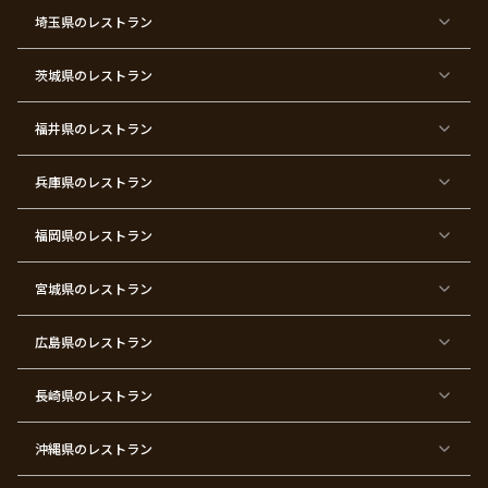
ー
埼玉県
のレストラン
東
東
東
東
東
東
東
東
京
京
京
京
京
京
京
京
都
都
都
都
都
都
都
都
茨城県
のレストラン
×
×
×
×
×
×
×
×
サ
忘
結
入
長
ハ
ハ
入
プ
年
婚
学
寿
ー
ロ
園
ラ
会
式
式
フ
ウ
式
福井県
のレストラン
イ
二
バ
ィ
ズ
次
ー
ン
パ
会
ス
パ
ー
デ
ー
兵庫県
のレストラン
テ
ー
テ
ィ
ィ
ー
ー
福岡県
のレストラン
東
東
東
東
東
東京
東
東
京
京
京
京
京
都×
京
京
都
都
都
都
都
顔合
都
都
宮城県
×
のレストラン
×
×
×
×
わ
×
×
ベ
フ
結
お
お
せ・
ウ
デ
ビ
ァ
婚
食
宮
結納
ェ
ー
ー
ー
祝
い
参
デ
ト
シ
ス
い
初
り
ィ
広島県
のレストラン
ャ
ト
パ
め
ン
ワ
バ
ー
グ
ー
ー
テ
パ
ス
ィ
ー
長崎県
のレストラン
デ
ー
テ
ー
ィ
ー
沖縄県
のレストラン
東
東
東
東
京
京
京
京