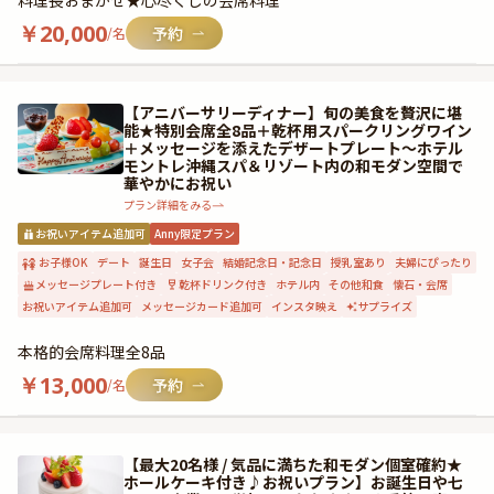
料理長おまかせ★心尽くしの会席料理
￥
20,000
/名
【アニバーサリーディナー】旬の美食を贅沢に堪
能★特別会席全8品＋乾杯用スパークリングワイン
＋メッセージを添えたデザートプレート〜ホテル
モントレ沖縄スパ＆リゾート内の和モダン空間で
華やかにお祝い
プラン詳細をみる
お祝いアイテム追加可
Anny限定プラン
お子様OK
デート
誕生日
女子会
結婚記念日・記念日
授乳室あり
夫婦にぴったり
メッセージプレート付き
乾杯ドリンク付き
ホテル内
その他和食
懐石・会席
お祝いアイテム追加可
メッセージカード追加可
インスタ映え
サプライズ
本格的会席料理全8品
￥
13,000
/名
【最大20名様 / 気品に満ちた和モダン個室確約★
ホールケーキ付き♪お祝いプラン】お誕生日や七