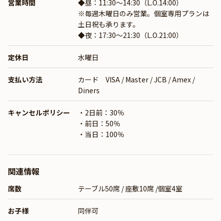
営業時間
◆昼：11:30～14:30（L.O.14:00）
※毎週木曜日のみ営業。個室専用プランは
土日祝も承ります。
◆夜：17:30～21:30（L.O.21:00）
定休日
水曜日
支払い方法
カード VISA / Master / JCB / Amex /
Diners
キャンセルポリシー
・2日前：30％
・前日：50％
・当日：100％
関連情報
席数
テーブル50席 / 座敷10席 /個室4室
お子様
同伴可