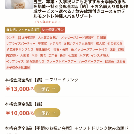
五三、卒業・入学祝いにもおすすめ★季節の恵み
を堪能〜特別会席全8品【結】＋お名前入り看板作
成サービス〜選べる♪飲み放題付きコース★ホテ
ルモントレ沖縄スパ＆リゾート
プラン詳細をみる
お祝いアイテム追加可
Anny限定プラン
ランチ
お子様OK
大人数のお祝い
メッセージカード追加可
個室
サプライズパーティー
卒業式
ホテル内
お祝いアイテム追加可
成人式
その他和食
乾杯ドリンク付き
授乳室あり
懐石・会席
メッセージプレート付き
還暦
退職
内定祝い
入園式
米寿
古希
忘年会
長寿
七五三
入学式
インスタ映え
サプライズ
飲み放題付き
ファーストバースデー
ハーフバースデー
歓迎会
送別会
お子様のお誕生日
本格会席全8品【結】＋フリードリンク
￥
13,000
/名
本格会席全8品【結】
￥
10,000
/名
本格会席全8品【季節のお祝い会席】＋ソフトドリンク飲み放題ド