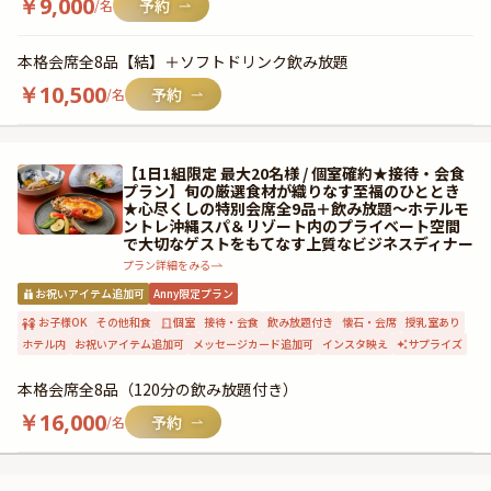
￥
9,000
/名
本格会席全8品【結】＋ソフトドリンク飲み放題
￥
10,500
/名
【1日1組限定 最大20名様 / 個室確約★接待・会食
プラン】旬の厳選食材が織りなす至福のひととき
★心尽くしの特別会席全9品＋飲み放題〜ホテルモ
ントレ沖縄スパ＆リゾート内のプライベート空間
で大切なゲストをもてなす上質なビジネスディナー
プラン詳細をみる
お祝いアイテム追加可
Anny限定プラン
お子様OK
その他和食
個室
接待・会食
飲み放題付き
懐石・会席
授乳室あり
ホテル内
お祝いアイテム追加可
メッセージカード追加可
インスタ映え
サプライズ
本格会席全8品（120分の飲み放題付き）
￥
16,000
/名