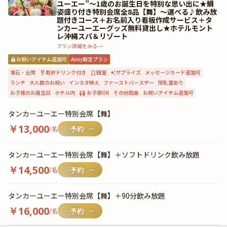
ユーエー”〜1歳のお誕生日を特別な思い出に★鯛
姿盛り付き特別会席全8品【舞】〜選べる♪飲み放
題付きコース＋お名前入り看板作成サービス＋タ
ンカーユーエーグッズ無料貸出し★ホテルモント
レ沖縄スパ＆リゾート
プラン詳細をみる
お祝いアイテム追加可
Anny限定プラン
懐石・会席
乾杯ドリンク付き
個室
サプライズ
メッセージカード追加可
ランチ
大人数のお祝い
インスタ映え
ファーストバースデー
授乳室あり
お子様のお誕生日
ホテル内
お子様OK
その他和食
お祝いアイテム追加可
タンカーユーエー特別会席【舞】
￥
13,000
/名
タンカーユーエー特別会席【舞】＋ソフトドリンク飲み放題
￥
14,500
/名
タンカーユーエー特別会席【舞】＋90分飲み放題
￥
16,000
/名