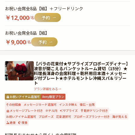
お祝い会席全8品【結】＋フリードリンク
￥
12,000
/名
お祝い会席全8品【結】
￥
9,000
/名
【バラの花束付★サプライズプロポーズディナー】
波音が聞こえるバンケットルーム貸切（15分）★
料理長渾身の会席料理＋乾杯用日本酒＋メッセー
ジ付プレート★ホテルモントレ沖縄スパ＆リゾー
ト
プラン詳細をみる
お祝いアイテム追加可
Anny限定プラン
その他和食
メッセージカード追加可
インスタ映え
懐石・会席
メッセージプレート付き
ホテル内
サプライズ
乾杯ドリンク付き
お祝いアイテム追加可
プロポーズ
花束選択可
プロポーズプランナー付き
海が見える
絶景
夜景