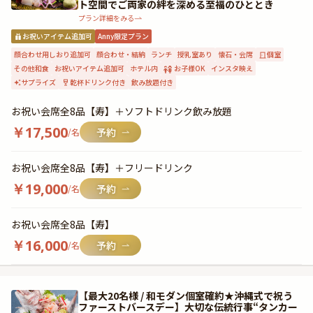
ト空間でご両家の絆を深める至福のひととき
プラン詳細をみる
お祝いアイテム追加可
Anny限定プラン
顔合わせ用しおり追加可
顔合わせ・結納
ランチ
授乳室あり
懐石・会席
個室
その他和食
お祝いアイテム追加可
ホテル内
お子様OK
インスタ映え
サプライズ
乾杯ドリンク付き
飲み放題付き
お祝い会席全8品【寿】＋ソフトドリンク飲み放題
￥
17,500
/名
お祝い会席全8品【寿】＋フリードリンク
￥
19,000
/名
お祝い会席全8品【寿】
￥
16,000
/名
【最大20名様 / 和モダン個室確約★沖縄式で祝う
ファーストバースデー】大切な伝統行事“タンカー