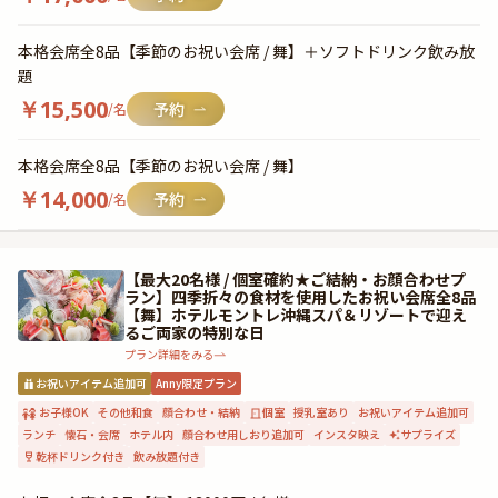
本格会席全8品【季節のお祝い会席 / 舞】＋ソフトドリンク飲み放
題
￥
15,500
/名
本格会席全8品【季節のお祝い会席 / 舞】
￥
14,000
/名
【最大20名様 / 個室確約★ご結納・お顔合わせプ
ラン】四季折々の食材を使用したお祝い会席全8品
【舞】ホテルモントレ沖縄スパ＆リゾートで迎え
るご両家の特別な日
プラン詳細をみる
お祝いアイテム追加可
Anny限定プラン
お子様OK
その他和食
顔合わせ・結納
個室
授乳室あり
お祝いアイテム追加可
ランチ
懐石・会席
ホテル内
顔合わせ用しおり追加可
インスタ映え
サプライズ
乾杯ドリンク付き
飲み放題付き