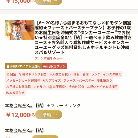
￥
13,000
/名
【6〜20名様 / 心温まるおもてなし×和モダン個室
確約★ファーストバースデープラン】お子様の1歳
のお誕生日を沖縄式の“タンカーユーエー”でお祝
い★特別会席全8品【結】〜選べる♪飲み放題付き
コース＋お名前入り看板作成サービス＋タンカー
ユーエーグッズ無料貸出し★ホテルモントレ沖縄
スパ＆リゾート
プラン詳細をみる
お祝いアイテム追加可
Anny限定プラン
個室
乾杯ドリンク付き
大人数のお祝い
懐石・会席
ランチ
インスタ映え
メッセージカード追加可
サプライズ
ファーストバースデー
授乳室あり
お子様のお誕生日
ホテル内
お子様OK
その他和食
お祝いアイテム追加可
飲み放題付き
本格会席全8品【結】＋フリードリンク
￥
12,000
/名
本格会席全8品【結】