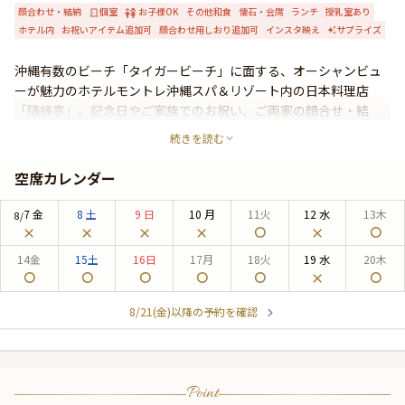
顔合わせ・結納
個室
お子様OK
その他和食
懐石・会席
ランチ
授乳室あり
よくあるご質問
ホテル内
お祝いアイテム追加可
顔合わせ用しおり追加可
インスタ映え
サプライズ
お問い合わせ
沖縄有数のビーチ「タイガービーチ」に面する、オーシャンビュ
ーが魅力のホテルモントレ沖縄スパ＆リゾート内の日本料理店
「隨縁亭」。記念日やご家族でのお祝い、ご両家の顔合せ・結
納、大切なゲストをもてなすビジネスシーンなどの会食にふさわ
続きを読む
しい至福の美食体験をお約束いたします。黒を基調とした落ち着
きあるインテリアとあたたかな光が差し込む居心地の良い上質空
空席カレンダー
間で、本格会席料理を心ゆくまでご堪能ください。
7
金
8
土
9
日
10
月
11
火
12
水
13
木
8/
14
金
15
土
16
日
17
月
18
火
19
水
20
木
8/21(金)以降の予約を確認
Point