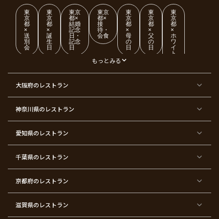
東
東
東京
東京
東
東
東
京
京
都×
都×
京
京
京
都
都
結婚
接
都
都
都
×
×
記念
待・
×
×
×
送
誕
日・
会食
母
父
ホ
別
生
記念
の
の
ワ
会
日
日
日
日
イ
ト
デ
もっとみる
ー
東
東
東
東
東
東
東
東
大阪府
のレストラン
京
京
京
京
京
京
京
京
都
都
都
都
都
都
都
都
×
×
×
×
×
×
×
×
ク
金
銀
プ
女
米
古
還
神奈川県
のレストラン
リ
婚
婚
ロ
子
寿
希
暦
ス
式
式
ポ
会
マ
ー
ス
ズ
愛知県
のレストラン
東
東
東
東
東
東
東
東
京
京
京
京
京
京
京
京
千葉県
都
のレストラン
都
都
都
都
都
都
都
×
×
×
×
×
×
×
×
バ
七
婚
成
ク
内
退
卒
レ
五
約
人
リ
定
職
業
ン
三
式
ス
祝
式
京都府
のレストラン
タ
マ
い
イ
ス
ン
パ
ー
滋賀県
のレストラン
テ
ィ