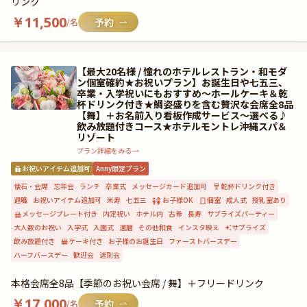
リンク
￥
11,500
/名
【最大20名様 / 憧れのホテルレストラン・和モダ
ン個室確約★お祝いプラン】お誕生日や七五三、
卒業・入学祝いにもおすすめ〜ホールケーキ＆乾
杯ドリンク付き★鯛姿盛りを含む贅沢な会席全8品
【舞】＋お名前入り看板作成サービス〜選べる♪
飲み放題付きコース★ホテルモントレ沖縄スパ＆
リゾート
プラン詳細をみる
お祝いアイテム追加可
Anny限定プラン
懐石・会席
忘年会
ランチ
卒業式
メッセージカード追加可
乾杯ドリンク付き
退職
お祝いアイテム追加可
米寿
七五三
お子様OK
個室
成人式
授乳室あり
メッセージプレート付き
内定祝い
ホテル内
古希
長寿
サプライズパーティー
大人数のお祝い
入学式
入園式
還暦
その他和食
インスタ映え
サプライズ
飲み放題付き
ケーキ付き
お子様のお誕生日
ファーストバースデー
ハーフバースデー
歓迎会
送別会
本格会席全8品【季節のお祝い会席 / 舞】＋フリードリンク
￥
17,000
/名