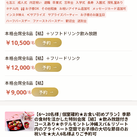
七五三
成人式
内定祝い
退職
卒業式
忘年会
入学式
長寿
入園式
授乳室あり
ホテル内
お子様OK
その他和食
お祝いアイテム追加可
メッセージカード追加可
インスタ映え
サプライズ
サプライズパーティー
お子様のお誕生日
ハーフバースデー
ファーストバースデー
歓迎会
送別会
本格会席全8品【結】＋ソフトドリンク飲み放題
￥
10,500
/名
本格会席全8品【結】＋フリードリンク
￥
12,000
/名
本格会席全8品【結】
￥
9,000
/名
【6〜20名様 / 個室確約★お食い初めプラン】季節
の食材を活かした特別会席【結】★飲み放題付き
コースあり★ホテルモントレ沖縄スパ＆リゾート
内のプライベート空間でお子様の大切な節目のお
祝いを★大人6名様よりご予約可