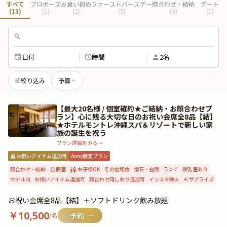
すべて
プロポーズ
お食い初め
ファーストバースデー
顔合わせ・結納
デート
(
13
)
(
1
)
(
2
)
(
5
)
(
3
)
(
1
)
日付
時間
2名
絞り込み
予算
【最大20名様 / 個室確約★ご結納・お顔合わせプ
ラン】心に残る大切な日のお祝い会席全8品【結】
★ホテルモントレ沖縄スパ＆リゾートで新しい家
族の誕生を祝う
プラン詳細をみる
お祝いアイテム追加可
Anny限定プラン
顔合わせ・結納
個室
お子様OK
その他和食
懐石・会席
ランチ
授乳室あり
ホテル内
お祝いアイテム追加可
顔合わせ用しおり追加可
インスタ映え
サプライズ
お祝い会席全8品【結】＋ソフトドリンク飲み放題
￥
10,500
/名