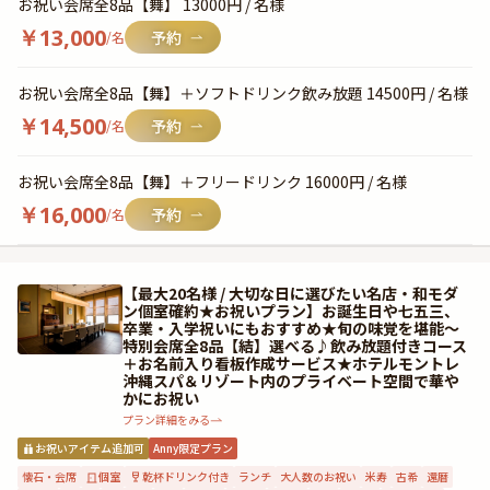
お祝い会席全8品【舞】 13000円 / 名様
￥
13,000
/名
お祝い会席全8品【舞】＋ソフトドリンク飲み放題 14500円 / 名様
￥
14,500
/名
お祝い会席全8品【舞】＋フリードリンク 16000円 / 名様
￥
16,000
/名
【最大20名様 / 大切な日に選びたい名店・和モダ
ン個室確約★お祝いプラン】お誕生日や七五三、
卒業・入学祝いにもおすすめ★旬の味覚を堪能〜
特別会席全8品【結】選べる♪飲み放題付きコース
＋お名前入り看板作成サービス★ホテルモントレ
沖縄スパ＆リゾート内のプライベート空間で華や
かにお祝い
プラン詳細をみる
お祝いアイテム追加可
Anny限定プラン
懐石・会席
個室
乾杯ドリンク付き
ランチ
大人数のお祝い
米寿
古希
還暦