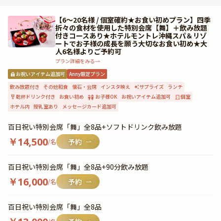
【6〜20名様 / 個室確約★お食い初めプラン】四季
折々の食材を使用した特別会席【舞】＋飲み放題
付きコースあり★ホテルモントレ沖縄スパ＆リゾ
ートでお子様の成長を願う大切なお食い初め★大
人6名様よりご予約可
プラン詳細をみる
お祝いアイテム追加可
Anny限定プラン
飲み放題付き
その他和食
懐石・会席
インスタ映え
サプライズ
ランチ
乾杯ドリンク付き
お食い初め
お子様OK
お祝いアイテム追加可
個室
ホテル内
授乳室あり
メッセージカード追加可
百日祝い特別会席「舞」全8品+ソフトドリンク飲み放題
￥
14,500
/名
百日祝い特別会席「舞」全8品+90分飲み放題
￥
16,000
/名
百日祝い特別会席「舞」全8品