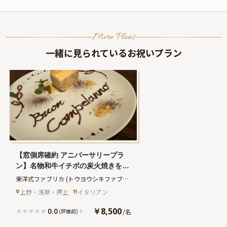
More Plans
一緒に見られているお祝いプラン
【窓側席確約 アニバーサリープラ
ン】名物和牛イチボの炭火焼きを楽
しめるイタリアンスタンダードコー
東洋式ファブリカ
(トウヨウシキファブリ
ス全5品＋メッセージプレート★ 門
カ)
上野・浅草・押上
イタリアン
前仲町駅より徒歩1分★和の空間と
本場イタリアンの饗宴★
￥8,500
0.0
/
名
(評価前)