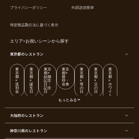
プライバシーポリシー
外部送信規律
特定商品取引法に基づく表示
エリア×お祝いシーンから探す
東京都
のレストラン
東
東
東京
東京
東
東
東
京
京
都×
都×
京
京
京
都
都
結婚
接
都
都
都
×
×
記念
待・
×
×
×
送
誕
日・
会食
母
父
ホ
別
生
記念
の
の
ワ
会
日
日
日
日
イ
ト
デ
もっとみる
ー
東
東
東
東
東
東
東
東
大阪府
のレストラン
京
京
京
京
京
京
京
京
都
都
都
都
都
都
都
都
×
×
×
×
×
×
×
×
ク
金
銀
プ
女
米
古
還
神奈川県
のレストラン
リ
婚
婚
ロ
子
寿
希
暦
ス
式
式
ポ
会