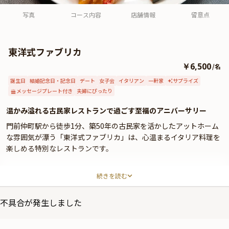
よくあるご質問
写真
コース内容
店舗情報
留意点
お問い合わせ
東洋式ファブリカ
￥6,500
/
名
誕生日
結婚記念日・記念日
デート
女子会
イタリアン
一軒家
サプライズ
メッセージプレート付き
夫婦にぴったり
温かみ溢れる古民家レストランで過ごす至福のアニバーサリー
門前仲町駅から徒歩1分、築50年の古民家を活かしたアットホーム
な雰囲気が漂う「東洋式ファブリカ」は、心温まるイタリア料理を
楽しめる特別なレストランです。
季節の新鮮な食材をふんだんに使い、シェフが丹精込めて作り上げ
続きを読む
る全5品のアニバーサリーコースは、まるでイタリアの田舎にいる
かのような温もりと優しさに包まれた一皿一皿が味わえます。特
不具合が発生しました
に、料理の美味しさを最大限に引き出す厳選ワインとのペアリング
も魅力的です。