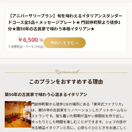
【アニバーサリープラン】旬を味わえるイタリアンスタンダー
ドコース全5品＋メッセージプレート★ 門前仲町駅より徒歩1
分★築50年の古民家で味わう本格イタリアン★
￥6,500
/
名
予約へすすむ
※消費税込・サービス料込
Recommend
このプランをおすすめする理由
築50年の古民家で味わう心温まるイタリアン
門前仲町駅から徒歩1分の場所にある「東洋式ファブリカ」
は、築50年の古民家をリノベーションしたアットホームなレ
ストランです。落ち着いた照明が温かい雰囲気を作り出し、
ゆったりとした時間を楽しむことができます。シェフの技が
光る絶品イタリアンと共に、心安らぐひとときをお過ごしく