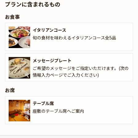
プランに含まれるもの
落ち着いた照明に包まれた心地よい空間で、ゆったりとした時間を
過ごせます。特別な日を祝うために、シェフが手がけるメッセージ
お食事
付きのプレートもご用意しており、大切な人との思い出をさらに華
やかに彩ります。この温かみのある空間で、まるで家族のような心
イタリアンコース
のこもったおもてなしを受けながら、至福のひとときをお過ごしく
旬の食材を味わえるイタリアンコース全5品
ださい。
メッセージプレート
ご希望のメッセージをご指定いただけます。(次の
情報入力ページでご入力ください)
お席
テーブル席
座敷のテーブル席へご案内