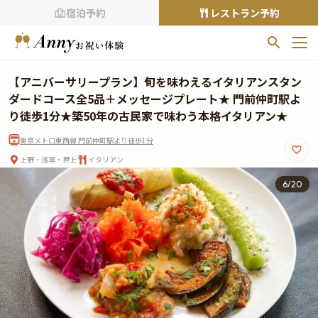
宿泊予約
レストラン予約
お気に入りプラン
【アニバーサリープラン】旬を味わえるイタリアンスタン
お気に入りの登録がありません
ダードコース全5品＋メッセージプレート★ 門前仲町駅よ
り徒歩1分★築50年の古民家で味わう本格イタリアン★
プランの
をクリックすることで
東京メトロ東西線 門前仲町駅より徒歩1分
お気に入りに追加できます。
上野・浅草・押上
イタリアン
閲覧履歴
6
/
20
閲覧履歴はありません
過去に見たお店が最大10件まで表示されます。
10件を超えると、古いものから順に削除されます。
TOP
Annyお祝い体験について
Annyお祝いアイテムについて