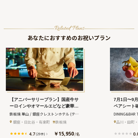
Related Plans
あなたにおすすめのお祝いプラン
【アニバーサリープラン】国産牛サ
7月1日〜9月
ーロインやオマールエビなど豪華鉄
ペアシート
板焼コース全9品＋乾杯スパークリ
リーディナー
鉄板焼 華山 / 銀座クレストンホテル
(テッ
DINING&BAR 
ング＋メッセージ付きアニバーサリ
のサマービ
パンヤキ カザン ギンザクレストンホテル)
ンスホテル
(
 銀座・日比谷・有楽町
鉄板焼
品川・田町
ーケーキ★ホテルレストランで東京
パン＋アニ
ブルナイントウ
ベイサイドの絶景を満喫★
練と煌めき
￥15,950
4.7
0.
/
名
(29件)