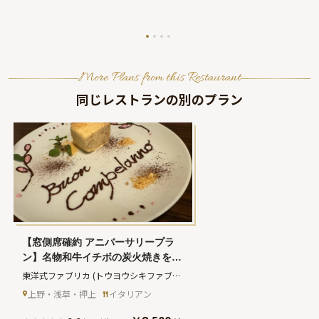
品川駅徒歩
ル最上階
More Plans from this Restaurant
同じレストランの別のプラン
【窓側席確約 アニバーサリープラ
ン】名物和牛イチボの炭火焼きを楽
しめるイタリアンスタンダードコー
東洋式ファブリカ
(トウヨウシキファブリ
ス全5品＋メッセージプレート★ 門
カ)
上野・浅草・押上
イタリアン
前仲町駅より徒歩1分★和の空間と
本場イタリアンの饗宴★