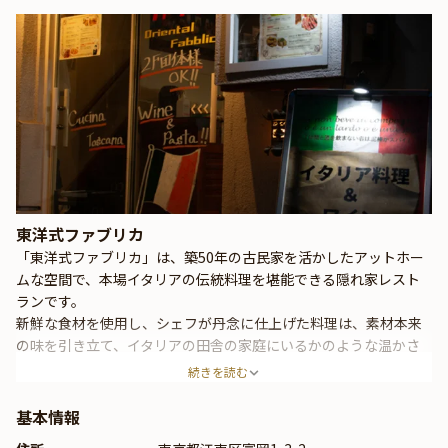
東洋式ファブリカ
「東洋式ファブリカ」は、築50年の古民家を活かしたアットホー
ムな空間で、本場イタリアの伝統料理を堪能できる隠れ家レスト
ランです。
新鮮な食材を使用し、シェフが丹念に仕上げた料理は、素材本来
の味を引き立て、イタリアの田舎の家庭にいるかのような温かさ
が感じられます。心地よい照明とゆったりとした雰囲気が広がる
続きを読む
店内で、厳選されたワインとともに、至福の時間を過ごせます。
基本情報