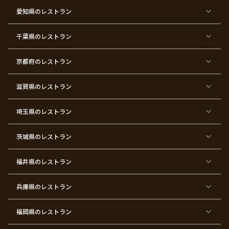
マ
ー
ス
ズ
愛知県
のレストラン
東
東
東
東
東
東
東
東
京
京
京
京
京
京
京
京
千葉県
都
のレストラン
都
都
都
都
都
都
都
×
×
×
×
×
×
×
×
バ
七
婚
成
ク
内
退
卒
レ
五
約
人
リ
定
職
業
ン
三
式
ス
祝
式
京都府
のレストラン
タ
マ
い
イ
ス
ン
パ
ー
滋賀県
のレストラン
テ
ィ
ー
埼玉県
のレストラン
東
東
東
東
東
東
東
東
京
京
京
京
京
京
京
京
都
都
都
都
都
都
都
都
茨城県
のレストラン
×
×
×
×
×
×
×
×
サ
忘
結
入
長
ハ
ハ
入
プ
年
婚
学
寿
ー
ロ
園
ラ
会
式
式
フ
ウ
式
福井県
のレストラン
イ
二
バ
ィ
ズ
次
ー
ン
パ
会
ス
パ
ー
デ
ー
兵庫県
のレストラン
テ
ー
テ
ィ
ィ
ー
ー
福岡県
のレストラン
東
東
東
東
東
東京
東
東
京
京
京
京
京
都×
京
京