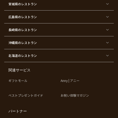
都
都
都
都
都
顔合
都
都
宮城県
×
のレストラン
×
×
×
×
わ
×
×
ベ
フ
結
お
お
せ・
ウ
デ
ビ
ァ
婚
食
宮
結納
ェ
ー
ー
ー
祝
い
参
デ
ト
シ
ス
い
初
り
ィ
広島県
のレストラン
ャ
ト
パ
め
ン
ワ
バ
ー
グ
ー
ー
テ
パ
ス
ィ
ー
長崎県
のレストラン
デ
ー
テ
ー
ィ
ー
沖縄県
のレストラン
東
東
東
東
京
京
京
京
都
都
都
都
北海道
のレストラン
×
×
×
×
お
大
歓
同
子
人
迎
窓
様
数
会
会
の
の
関連サービス
お
お
誕
祝
生
い
ギフトモール
Anny | アニー
日
ベストプレゼントガイド
お祝い体験マガジン
パートナー