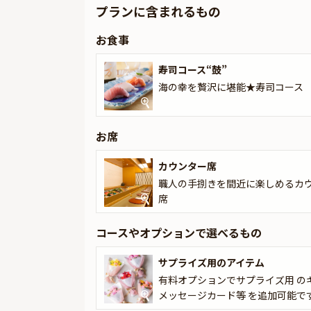
プランに含まれるもの
★Anny限定★
有料オプションで、Anny限定の花束やギフト
お食事
メッセージカードは着席時に、花束やギフトは食
ください。
寿司コース“鼓”
海の幸を贅沢に堪能★寿司コース
お席
カウンター席
職人の手捌きを間近に楽しめるカ
席
コースやオプションで選べるもの
サプライズ用のアイテム
有料オプションでサプライズ用 の
メッセージカード等 を追加可能で