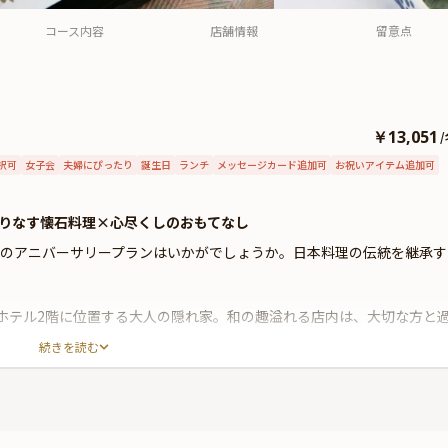
コース内容
店舗情報
留意点
￥13,051
/
択可
女子会
夫婦にぴったり
誕生日
ランチ
メッセージカード追加可
お祝いアイテム追加可
りなす懐石料理×心尽くしのおもてなし
」のアニバーサリープランはいかがでしょうか。日本料理の伝統を継承す
急ホテル2階に位置する大人の隠れ家。和の趣溢れる店内は、大切な方と
手捌きを間近に楽しめるカウンター席をご用意。心尽くしのおもてなし
続きを読む
時間をご堪能ください。
た海の幸を存分に楽しめる、寿司コース。ここでしか味わえない逸品
しょう。大切な記念日を是非「名古屋 なだ万」でお過ごしください。