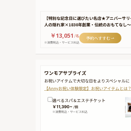
【特別な記念日に選びたい名店★アニバーサリ
人の隠れ家×1830年創業・伝統のおもてなし
￥13,051
/
名
予約へすすむ
※消費税込・サービス料込
ワンモアサプライズ
お祝いアイテムで大切な日をよりスペシャルに
【Annyお祝い体験限定】お祝いアイテムとは
選べるスパ＆エステチケット
￥11,390~
/個
※消費税込・サービス料込