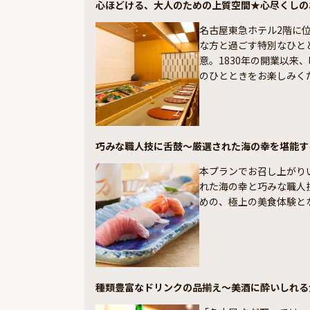
心ほどける、大人のための上質空間★心尽くしの
名古屋東急ホテル2階に
な方と過ごす特別なひと
意。1830年の開業以
のひとときをお楽しみく
巧みな職人技に舌鼓〜厳選された海の幸を堪能す
本プランでお召し上がり
れた海の幸と巧みな職人
めの、極上の美食体験と
種類豊富なドリンクの品揃え〜美酒に酔いしれる