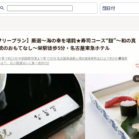
日付
リープラン】厳選〜海の幸を堪能★寿司コース“鼓”〜和の真
伝統のおもてなし〜栄駅徒歩5分・名古屋東急ホテル
で約15分 中部国際空港より車で50分 名古屋高速都心環状線東新町出口より約3分 ■電車
)より、広小路通沿いに東へ徒歩5分
6
結婚記念日のディナーやランチで
味がよく、店員の方も気持
利用しました。 一流のお店は誰に
く、特別な日の食事で外れ
対しても平等で、味に深みがあり
のないお店。
ますし、語彙力がなくてうまく説
明ができないのですが他とは違う
んだなと、改めて思い書きまし
た。ありがとうございました。 こ
れからも利用させていただきたい
です。