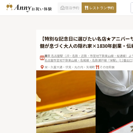
宿泊予約
レストラン予約
【特別な記念日に選びたい名店★アニバーサ
髄が息づく大人の隠れ家×1830年創業・
■車 名古屋駅（JR・名鉄・近鉄・市営地下鉄東山線・桜通線）より車
名古屋市営地下鉄東山線・名城線・名鉄瀬戸線「栄駅」(12番出口
栄・久屋大通・伏見・丸の内・矢場町
その他和食