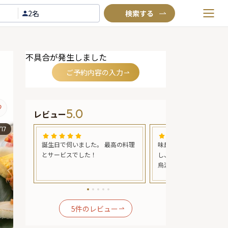
2名
お気に入りプラン
不具合が発生しました
閲覧履歴
ご予約内容の入力
TOP
Annyお祝い体験について
5.0
レビュー
Annyお祝いアイテムについて
/
17
よくあるご質問
ちがよ
誕生日で伺いました。 最高の料理
味良し、見た目良し、雰
お問い合わせ
ること
とサービスでした！
し、接客良しで私が評価
烏滸がましいくらい素晴
です。さすがなだ万さん
ても満足いく料理と接客
5
件のレビュー