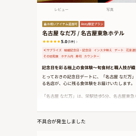
レビュー
写真
お祝いアイテム追加可
Anny限定プラン
名古屋 なだ万 / 名古屋東急ホテル
5.0
(5件)
サプライズ
結婚記念日・記念日
インスタ映え
デート
花束選
その他和食
ホテル内
寿司
カウンター
記念日を彩る極上の食体験〜旬食材と職人技が織
とっておきの記念日デートに、「名古屋 なだ万
る名店が、心に残る食体験をお届けいたします。
「名古屋 なだ万」は、栄駅徒歩5分、名古屋東
ごす特別なひとときに最適です。お席は、職人の
ともに、上質を知る大人に相応しい、贅沢な美食
不具合が発生しました
本プランでお召し上がりいただくのは、厳選され
が、特別な日の思い出をより華やかに彩ることで