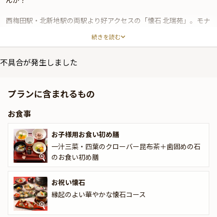
んか？
西梅田駅・北新地駅の両駅より好アクセスの「懐石 北瑞苑」。モナ
コ公国の王妃グレース・ケリーが宿泊された有馬の老舗旅館「中の
続きを読む
坊瑞苑」別邸の日本料理店です。
ご提供するのは、厳選した山海の恵みを伝統の技で魅せる本格日本
不具合が発生しました
料理。本プランでは、お子様用のお食い初め膳と大人の方向けの豪
華なお祝い懐石をご用意いたします。
プランに含まれるもの
日本庭園や石畳を備えた店内には、気品あふれる和情緒がただよい
お食事
ます。本プランでは、ゆったりとお寛ぎいただける個室をご用意。
ご家族だけのプライベート空間で、思い出深いお祝いのひとときを
お子様用お食い初め膳
お過ごしいただけます。
一汁三菜・四葉のクローバー昆布茶＋歯固めの石
のお食い初め膳
お祝い懐石
縁起のよい華やかな懐石コース