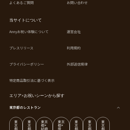
よくあるご質問
お問い合わせ
当サイトについて
Annyお祝い体験について
運営会社
プレスリリース
利用規約
プライバシーポリシー
外部送信規律
特定商品取引法に基づく表示
エリア×お祝いシーンから探す
東京都
のレストラン
東
東
東京
東京
東
東
東
京
京
都×
都×
京
京
京
都
都
結婚
接
都
都
都