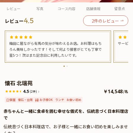
よくあるご質問
レビュー
写真
コース内容
店舗情報
留意点
お問い合わせ
4.5
レビュー
2
件のレビュー
梅田に居ながら有馬の気分が味わえるお店。お料理はもち
サービス
ろん美味しかったです！そして何より接客がとても丁寧で
星5つ！次はまた記念日に利用したいです。
懐石 北瑞苑
4.5
￥14,548
/
名
(2件)
個室
懐石・会席
お子様OK
ランチ
お食い初め
赤ちゃんと一緒に食卓を囲む幸せな儀式を、伝統息づく日本料理店
で
伝統息づく日本料理店で、お子様と一緒にお食い初めを楽しみませ