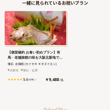
一緒に見られているお祝いプラン
【個室確約 お食い初めプラン】有
馬・老舗旅館の味を大阪北新地で堪
能！お食い初め膳＋大人の方向けの
懐石  北瑞苑
(カイセキ キタズイエン)
季節感あふれる懐石料理～花懐石～
北新地
懐石・会席
￥9,488
5.0
/
名
(4件)
Related Plans