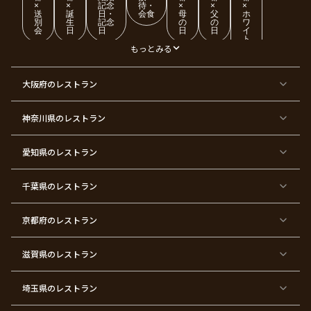
×
×
記念
待・
×
×
×
送
誕
日・
会食
母
父
ホ
別
生
記念
の
の
ワ
会
日
日
日
日
イ
ト
デ
もっとみる
ー
東
東
東
東
東
東
東
東
大阪府
のレストラン
京
京
京
京
京
京
京
京
都
都
都
都
都
都
都
都
×
×
×
×
×
×
×
×
ク
金
銀
プ
女
米
古
還
神奈川県
のレストラン
リ
婚
婚
ロ
子
寿
希
暦
ス
式
式
ポ
会
マ
ー
ス
ズ
愛知県
のレストラン
東
東
東
東
東
東
東
東
京
京
京
京
京
京
京
京
千葉県
都
のレストラン
都
都
都
都
都
都
都
×
×
×
×
×
×
×
×
バ
七
婚
成
ク
内
退
卒
レ
五
約
人
リ
定
職
業
ン
三
式
ス
祝
式
京都府
のレストラン
タ
マ
い
イ
ス
ン
パ
ー
滋賀県
のレストラン
テ
ィ
ー
埼玉県
のレストラン
東
東
東
東
東
東
東
東
京
京
京
京
京
京
京
京