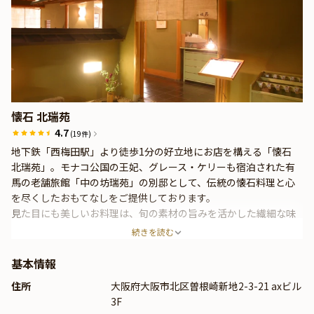
懐石 北瑞苑
4.7
(19件)
地下鉄「西梅田駅」より徒歩1分の好立地にお店を構える「懐石
北瑞苑」。モナコ公国の王妃、グレース・ケリーも宿泊された有
馬の老舗旅館「中の坊瑞苑」の別邸として、伝統の懐石料理と心
を尽くしたおもてなしをご提供しております。
見た目にも美しいお料理は、旬の素材の旨みを活かした繊細な味
付けが魅力。季節に合わせたお品書きでお楽しみいただけます。
続きを読む
基本情報
住所
大阪府大阪市北区曽根崎新地2-3-21 axビル
3F