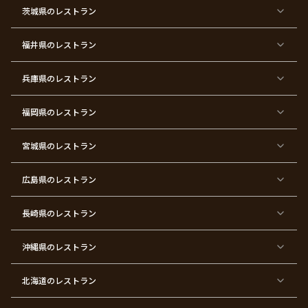
都
都
都
都
都
都
都
都
茨城県
のレストラン
×
×
×
×
×
×
×
×
サ
忘
結
入
長
ハ
ハ
入
プ
年
婚
学
寿
ー
ロ
園
ラ
会
式
式
フ
ウ
式
福井県
のレストラン
イ
二
バ
ィ
ズ
次
ー
ン
パ
会
ス
パ
ー
デ
ー
兵庫県
のレストラン
テ
ー
テ
ィ
ィ
ー
ー
福岡県
のレストラン
東
東
東
東
東
東京
東
東
京
京
京
京
京
都×
京
京
都
都
都
都
都
顔合
都
都
宮城県
×
のレストラン
×
×
×
×
わ
×
×
ベ
フ
結
お
お
せ・
ウ
デ
ビ
ァ
婚
食
宮
結納
ェ
ー
ー
ー
祝
い
参
デ
ト
シ
ス
い
初
り
ィ
広島県
のレストラン
ャ
ト
パ
め
ン
ワ
バ
ー
グ
ー
ー
テ
パ
ス
ィ
ー
長崎県
のレストラン
デ
ー
テ
ー
ィ
ー
沖縄県
のレストラン
東
東
東
東
京
京
京
京
都
都
都
都
北海道
のレストラン
×
×
×
×
お
大
歓
同
子
人
迎
窓