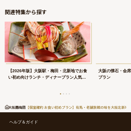
関連特集から探す
【2026年版】大阪駅・梅田・北新地でお食
大阪の懐石・会席
い初め向けランチ・ディナープラン人気ラ
プラン
ンキング
大阪府
西梅田
【個室確約 お食い初めプラン】有馬・老舗旅館の味を大阪北新地
ヘルプ＆ガイド