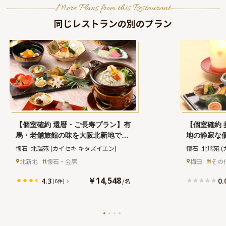
More Plans from this Restaurant
同じレストランの別のプラン
【個室確約 還暦・ご長寿プラン】有
【個室確約
馬・老舗旅館の味を大阪北新地で堪
地の静寂な
能！華やかな懐石ランチコース＋ち
ース全9品
懐石  北瑞苑
(カイセキ キタズイエン)
懐石  北瑞苑
ゃんちゃんこレンタル付き★ご家族
理に舌鼓★
北新地
懐石・会席
梅田
その
だけのプライベート空間で盛大にお
プラン
祝い
￥14,548
4.3
0.
/
名
(6件)