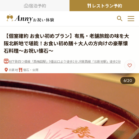
宿泊予約
レストラン予約
お気に入りプラン
【個室確約 お食い初めプラン】有馬・老舗旅館の味を大
お気に入りの登録がありません
阪北新地で堪能！お食い初め膳＋大人の方向けの豪華懐
石料理～お祝い懐石～
プランの
をクリックすることで
地下鉄四つ橋線「西梅田駅」9番出口より徒歩1分 JR東西線「北新地駅」徒歩2分
お気に入りに追加できます。
北新地
懐石・会席
閲覧履歴
6
/
20
閲覧履歴はありません
過去に見たお店が最大10件まで表示されます。
10件を超えると、古いものから順に削除されます。
TOP
Annyお祝い体験について
Annyお祝いアイテムについて