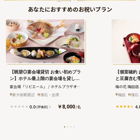
あなたにおすすめのお祝いプラン
【眺望◎宴会場貸切 お食い初めプラ
【個室確約
ン】ホテル最上階の宴会場を貸し切
と豆腐含む
り！旬食材で仕上げた絶品会席★阪
★焼鯛付き
宴会場「リビエール」 / ホテルプラザオー
梅の花 梅田店
急「十三駅」より徒歩5分のホテル
な個室で10
サカ
(ウタゲカイジョウリビエール ホテル
新大阪駅周辺
懐石・会席
梅田
懐石
切なお祝い
プラザオーサカ)
￥8,000
0.0
4.
/
名
(評価前)