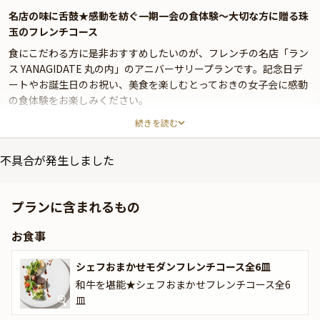
名店の味に舌鼓★感動を紡ぐ一期一会の食体験〜大切な方に贈る珠
玉のフレンチコース
食にこだわる方に是非おすすめしたいのが、フレンチの名店「ラン
ス YANAGIDATE 丸の内」のアニバーサリープランです。記念日デ
ートやお誕生日のお祝い、美食を楽しむとっておきの女子会に感動
の食体験をお楽しみください。
続きを読む
大人の隠れ家「ランス YANAGIDATE 丸の内」は、東京駅直結・新
丸ビル5階に位置するフランス料理店です。都会の喧騒を忘れさせ
不具合が発生しました
る洗練空間は、大切な方と過ごす特別な日に最適。店内で目を惹
く、日本を代表する左官職人・久住有生氏による土壁は、温もりと
趣を湛え、上質な時間に奥行きをもたらします。ゆったりと寛げる
プランに含まれるもの
テーブル席へご案内いたしますので、一皿ごとに心が通い合う、穏
やかで親密なひとときをお楽しみください。
お食事
アニバーサリープランでお召し上がりいただくのは、和牛を贅沢に
シェフおまかせモダンフレンチコース全6皿
堪能できるシェフおまかせコース全6皿。日本の豊かな海と大地の
和牛を堪能★シェフおまかせフレンチコース全6
恵みを五感でお楽しみください。さらに特典として、乾杯ドリンク
皿
とメッセージ付きプレートもご用意しております。