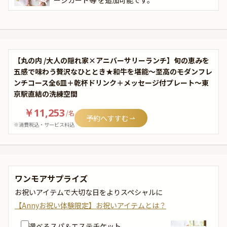
ージカード等 を追加可能です。
【丸の内 /大人の隠れ家×アニバーサリーランチ】旬の恵みを
五感で味わう贅沢なひととき★和牛を堪能〜至高のモダンフレ
ンチコース全6皿＋乾杯ドリンク＋メッセージ付プレート〜東
京駅直結の洗練空間
￥11,253
/
名
予約へすすむ
※消費税込・サービス料込
ワンモアサプライズ
お祝いアイテムで大切な日をよりスペシャルに
【Annyお祝い体験限定】お祝いアイテムとは？
選べるスパ＆エステチケット