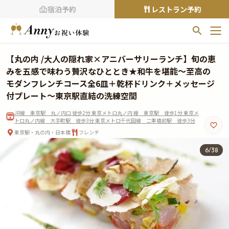
宿泊予約
レストラン予約
お気に入りプラン
【丸の内 /大人の隠れ家×アニバーサリーランチ】旬の恵
お気に入りの登録がありません
みを五感で味わう贅沢なひととき★和牛を堪能〜至高の
モダンフレンチコース全6皿＋乾杯ドリンク＋メッセージ
プランの
をクリックすることで
付プレート〜東京駅直結の洗練空間
お気に入りに追加できます。
JR線 東京駅 丸ノ内口 徒歩2分 東京メトロ丸ノ内 線 東京駅 徒歩1分 東京メ
トロ丸ノ内線 大手町駅 徒歩3分 東京メトロ千代田線 二重橋前駅 徒歩3分
閲覧履歴
東京駅・丸の内・日本橋
フレンチ
閲覧履歴はありません
7
/
38
過去に見たお店が最大10件まで表示されます。
10件を超えると、古いものから順に削除されます。
TOP
Annyお祝い体験について
Annyお祝いアイテムについて