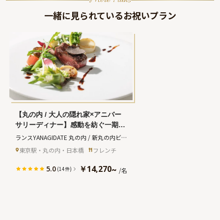
More Plans
一緒に見られているお祝いプラン
【丸の内 / 大人の隠れ家×アニバー
サリーディナー】感動を紡ぐ一期一
会の食体験〜名店の味に舌鼓★シェ
ランスYANAGIDATE 丸の内 / 新丸の内ビル
フおまかせ珠玉のモダンフレンチコ
ディング
(ランスヤナギダテマルノウチシ
東京駅・丸の内・日本橋
フレンチ
ース全7皿＋乾杯シャンパン＋メッ
ンマルノウチビルディング)
セージ付プレート〜東京駅直結の洗
￥14,270
5.0
~
(14件)
/名
練空間