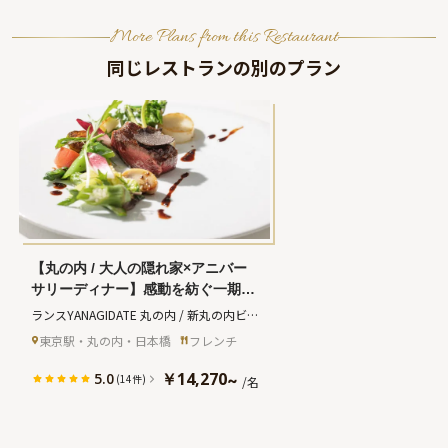
More Plans from this Restaurant
同じレストランの別のプラン
【丸の内 / 大人の隠れ家×アニバー
サリーディナー】感動を紡ぐ一期一
会の食体験〜名店の味に舌鼓★シェ
ランスYANAGIDATE 丸の内 / 新丸の内ビル
フおまかせ珠玉のモダンフレンチコ
ディング
(ランスヤナギダテマルノウチシ
東京駅・丸の内・日本橋
フレンチ
ース全7皿＋乾杯シャンパン＋メッ
ンマルノウチビルディング)
セージ付プレート〜東京駅直結の洗
￥14,270
5.0
~
(14件)
/名
練空間