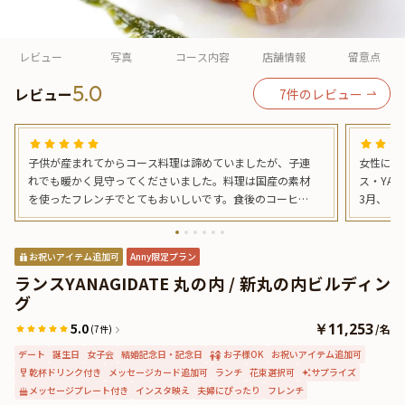
よくあるご質問
お問い合わせ
レビュー
写真
コース内容
店舗情報
留意点
5.0
レビュー
7
件のレビュー
子供が産まれてからコース料理は諦めていましたが、子連
女性に大
れでも暖かく見守ってくださいました。料理は国産の素材
ス・YAN
を使ったフレンチでとてもおいしいです。食後のコーヒー
3月、 
も美味しくてコーヒーを飲みにだけでも伺いたいくらいで
ポスカー
す。ありがとうございます。
しました。 女性客が多めで、女子会やデート
年齢層は少
お祝いアイテム追加可
Anny限定プラン
可愛らし
ランスYANAGIDATE 丸の内 / 新丸の内ビルディン
けました
グ
5.0
￥11,253
/
名
(7件)
デート
誕生日
女子会
結婚記念日・記念日
お子様OK
お祝いアイテム追加可
乾杯ドリンク付き
メッセージカード追加可
ランチ
花束選択可
サプライズ
メッセージプレート付き
インスタ映え
夫婦にぴったり
フレンチ