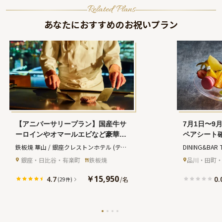
Related Plans
あなたにおすすめのお祝いプラン
【アニバーサリープラン】国産牛サ
7月1日〜9月
ーロインやオマールエビなど豪華鉄
ペアシート
板焼コース全9品＋乾杯スパークリ
リーディナー
鉄板焼 華山 / 銀座クレストンホテル
(テッ
DINING&BAR 
ング＋メッセージ付きアニバーサリ
のサマービ
パンヤキ カザン ギンザクレストンホテル)
ンスホテル
(
 銀座・日比谷・有楽町
鉄板焼
品川・田町
ーケーキ★ホテルレストランで東京
パン＋アニ
ブルナイントウ
ベイサイドの絶景を満喫★
練と煌めき
￥15,950
4.7
0.
/
名
(29件)
品川駅徒歩
ル最上階