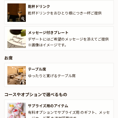
厳選食材を使用した逸品は、一度食べたら忘れられない美味しさで
乾杯ドリンク
す。唯一無二の食体験が、特別な日を華やかに彩ることでしょう。
乾杯ドリンクをおひとり様につき一杯ご提供
★とっておきの演出が叶うオプション★
「ランス YANAGIDATE 丸の内」のアニバーサリープランでは、
メッセージ付きプレート
Anny限定のギフトや花束、メッセージカードをお付けすることが
できます。メッセージカードは着席時に、ギフトはデザートタイム
デザートにはご希望のメッセージを添えてご提供
にご予約主様にお渡し致しますので、サプライズ演出にお役立てく
※画像はイメージです。
ださい。とっておきのお祝いシーンを心を込めてお手伝いさせてい
ただきます。
お席
テーブル席
ゆったりと寛げるテーブル席
コースやオプションで選べるもの
サプライズ用のアイテム
有料オプションでサプライズ用 のギフト、メッセ