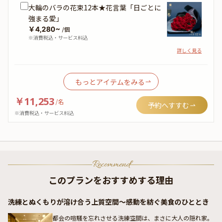
大輪のバラの花束12本★花言葉「日ごとに
強まる愛」
￥4,280~
/個
※消費税込・サービス料込
詳しく見る
もっとアイテムをみる
￥11,253
/
名
予約へすすむ
※消費税込・サービス料込
Recommend
このプランをおすすめする理由
洗練とぬくもりが溶け合う上質空間〜感動を紡ぐ美食のひととき
都会の喧騒を忘れさせる洗練空間は、まさに大人の隠れ家。