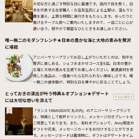
大切な方と過ごす特別な日に最適です。店内で目を惹く、日
本を代表する左官職人・久住有生氏による土壁は、温もりと
趣を湛え、上質な時間に奥行きをもたらします。ゆったりと
寛げるテーブル席へご案内いたしますので、一皿ごとに心が
通い合う、穏やかで親密なひとときをお楽しみください。
唯一無二のモダンフレンチ★日本の豊かな海と大地の恵みを贅沢
に堪能
アニバーサリープランでお召し上がりいただくのは、和牛を
贅沢に楽しめる、シェフおまかせコース全6皿。日本の豊か
な海と大地の恵みを五感でお楽しみください。厳選食材を使
用した逸品は、一度食べたら忘れられない美味しさです。唯
一無二の食体験が、特別な日を華やかに彩ることでしょう。
とっておきの演出が叶う特典＆オプション★デザート
には大切な想いを添えて
「ランス YANAGIDATE 丸の内」のアニバーサリープランで
は、特典として乾杯ドリンクと、メッセージ付きプレートを
ご用意しております。また、有料オプションで、Anny限定の
ギフトや花束、メッセージカードをお付けすることができま
す。メッセージカードは着席時に、ギフトはデザートタイム