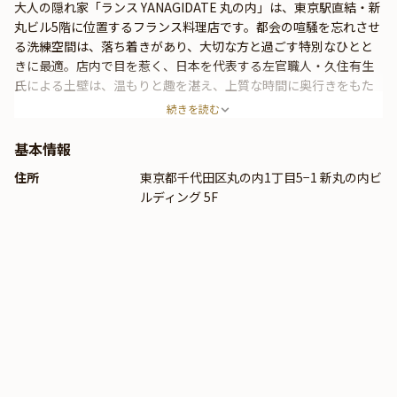
大人の隠れ家「ランス YANAGIDATE 丸の内」は、東京駅直結・新
丸ビル5階に位置するフランス料理店です。都会の喧騒を忘れさせ
る洗練空間は、落ち着きがあり、大切な方と過ごす特別なひとと
きに最適。店内で目を惹く、日本を代表する左官職人・久住有生
氏による土壁は、温もりと趣を湛え、上質な時間に奥行きをもた
らします。「ランス YANAGIDATE 丸の内」で供されるのは、日本
続きを読む
の豊かな海と大地の恵みを贅沢に楽しめる、珠玉のモダンフレン
チ。厳選食材を使用した逸品を五感でお楽しみください。唯一無
基本情報
二の食体験が、特別な日を華やかに彩ることでしょう。
住所
東京都千代田区丸の内1丁目5−1 新丸の内ビ
ルディング 5F