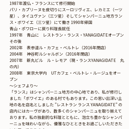
1987年渡仏・フランスにて修行開始
パリ・カプリーヌを皮切りにスーロリヴィエ、レカミエ（一ツ
星）、タイユヴァン（三ツ星）そしてシャンパーニュ地方ラン
ス・ボワイエ（三ツ星）にて働き 1990年帰国
青山・ポワローに戻り料理長就任
1997年　青山に　レストラン・ランス・YANAGIDATEオープン
その後
2002年　表参道ル・カフェ・ベルトレ（2016年閉店）
2004年　神谷町ルシャルボン（2016年閉店）
2007年　新丸ビル　ル・レモア（現・ランスYANAGIDATE　丸
の内）
2008年　東京大学内　UTカフェ・ベルトレ・ルージュをオー
プン
〜シェフより〜
「ランス」はシャンパーニュ地方の中心地であり、私が修行し
ました「ボワイエ」のある村でもあります。この思い出深い土
地の名を店名としました ”レストラン ランス YANAGIDATE” の
店内にはカーヴがあり、数多くのシャンパーニュを取り揃えて
おります。私の独創的な料理とともに、泡立ち豊かなシャンパ
ーニュを味わいながら、優雅なひとときをお過ごしいただきた