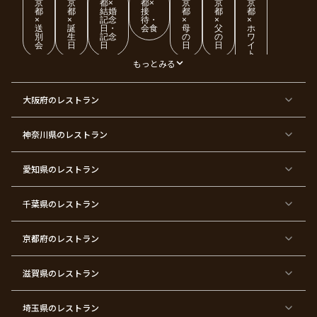
京
京
都×
都×
京
京
京
都
都
結婚
接
都
都
都
×
×
記念
待・
×
×
×
送
誕
日・
会食
母
父
ホ
別
生
記念
の
の
ワ
会
日
日
日
日
イ
ト
デ
もっとみる
ー
東
東
東
東
東
東
東
東
大阪府
のレストラン
京
京
京
京
京
京
京
京
都
都
都
都
都
都
都
都
×
×
×
×
×
×
×
×
ク
金
銀
プ
女
米
古
還
神奈川県
のレストラン
リ
婚
婚
ロ
子
寿
希
暦
ス
式
式
ポ
会
マ
ー
ス
ズ
愛知県
のレストラン
東
東
東
東
東
東
東
東
京
京
京
京
京
京
京
京
千葉県
都
のレストラン
都
都
都
都
都
都
都
×
×
×
×
×
×
×
×
バ
七
婚
成
ク
内
退
卒
レ
五
約
人
リ
定
職
業
ン
三
式
ス
祝
式
京都府
のレストラン
タ
マ
い
イ
ス
ン
パ
ー
滋賀県
のレストラン
テ
ィ
ー
埼玉県
のレストラン