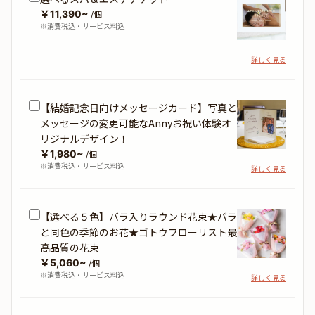
￥11,390~
/個
※消費税込・サービス料込
詳しく見る
【結婚記念日向けメッセージカード】写真と
メッセージの変更可能なAnnyお祝い体験オ
リジナルデザイン！
￥1,980~
/個
※消費税込・サービス料込
詳しく見る
【選べる５色】バラ入りラウンド花束★バラ
と同色の季節のお花★ゴトウフローリスト最
高品質の花束
￥5,060~
/個
※消費税込・サービス料込
詳しく見る