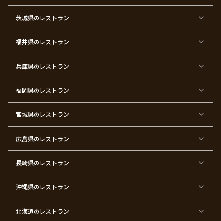
東
東
東
東
東
東
東
東
京
京
京
京
京
京
京
京
都
都
都
都
都
都
都
都
茨城県
のレストラン
×
×
×
×
×
×
×
×
サ
忘
結
入
長
ハ
ハ
入
プ
年
婚
学
寿
ー
ロ
園
ラ
会
式
式
フ
ウ
式
福井県
のレストラン
イ
二
バ
ィ
ズ
次
ー
ン
パ
会
ス
パ
ー
デ
ー
兵庫県
のレストラン
テ
ー
テ
ィ
ィ
ー
ー
福岡県
のレストラン
東
東
東
東
東
東京
東
東
京
京
京
京
京
都×
京
京
都
都
都
都
都
顔合
都
都
宮城県
×
のレストラン
×
×
×
×
わ
×
×
ベ
フ
結
お
お
せ・
ウ
デ
ビ
ァ
婚
食
宮
結納
ェ
ー
ー
ー
祝
い
参
デ
ト
シ
ス
い
初
り
ィ
広島県
のレストラン
ャ
ト
パ
め
ン
ワ
バ
ー
グ
ー
ー
テ
パ
ス
ィ
ー
長崎県
のレストラン
デ
ー
テ
ー
ィ
ー
沖縄県
のレストラン
東
東
東
東
京
京
京
京
都
都
都
都
北海道
のレストラン
×
×
×
×
お
大
歓
同