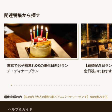
関連特集から探す
東京でお子様連れOKの誕生日向けラン
【結婚記念日ラン
チ・ディナープラン
念日祝いにおすす
東京都
丸の内
【丸の内 /大人の隠れ家×アニバーサリーランチ】旬の恵みを五
ヘルプ＆ガイド