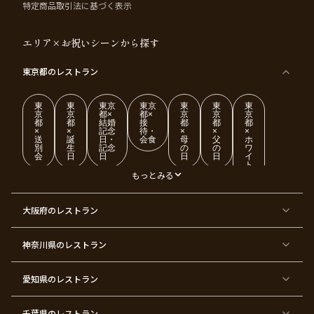
特定商品取引法に基づく表示
エリア×お祝いシーンから探す
東京都
のレストラン
東
東
東京
東京
東
東
東
京
京
都×
都×
京
京
京
都
都
結婚
接
都
都
都
×
×
記念
待・
×
×
×
送
誕
日・
会食
母
父
ホ
別
生
記念
の
の
ワ
会
日
日
日
日
イ
ト
デ
もっとみる
ー
東
東
東
東
東
東
東
東
大阪府
のレストラン
京
京
京
京
京
京
京
京
都
都
都
都
都
都
都
都
×
×
×
×
×
×
×
×
ク
金
銀
プ
女
米
古
還
神奈川県
のレストラン
リ
婚
婚
ロ
子
寿
希
暦
ス
式
式
ポ
会
マ
ー
ス
ズ
愛知県
のレストラン
東
東
東
東
東
東
東
東
京
京
京
京
京
京
京
京
千葉県
都
のレストラン
都
都
都
都
都
都
都