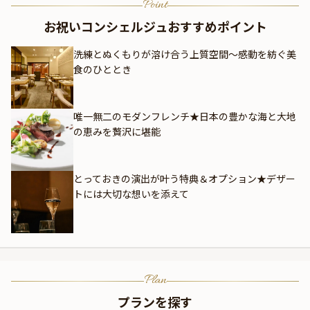
Point
お祝いコンシェルジュおすすめポイント
洗練とぬくもりが溶け合う上質空間〜感動を紡ぐ美
食のひととき
唯一無二のモダンフレンチ★日本の豊かな海と大地
の恵みを贅沢に堪能
とっておきの演出が叶う特典＆オプション★デザー
トには大切な想いを添えて
Plan
プランを探す