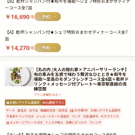
【B】乾杯シャンパン付★和牛を堪能〜シェフ特別おまかせディナ
ーコース全7皿
￥
16,690
/名
【A】乾杯シャンパン付★シェフ特別おまかせディナーコース全7
皿
￥
14,270
/名
【丸の内 /大人の隠れ家×アニバーサリーランチ】
旬の恵みを五感で味わう贅沢なひととき★和牛を
堪能〜至高のモダンフレンチコース全6皿＋乾杯ド
リンク＋メッセージ付プレート〜東京駅直結の洗
練空間
プラン詳細をみる
お祝いアイテム追加可
Anny限定プラン
デート
誕生日
女子会
結婚記念日・記念日
お子様OK
お祝いアイテム追加可
乾杯ドリンク付き
メッセージカード追加可
ランチ
花束選択可
サプライズ
メッセージプレート付き
インスタ映え
夫婦にぴったり
フレンチ
【ランチ】和牛を堪能★シェフの特別おまかせコース全6皿