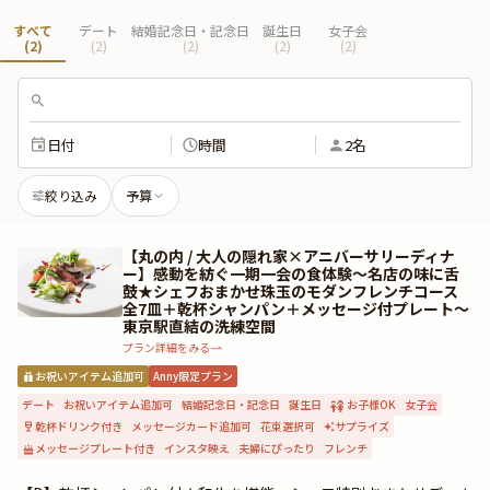
すべて
デート
結婚記念日・記念日
誕生日
女子会
(
2
)
(
2
)
(
2
)
(
2
)
(
2
)
日付
時間
2名
絞り込み
予算
【丸の内 / 大人の隠れ家×アニバーサリーディナ
ー】感動を紡ぐ一期一会の食体験〜名店の味に舌
鼓★シェフおまかせ珠玉のモダンフレンチコース
全7皿＋乾杯シャンパン＋メッセージ付プレート〜
東京駅直結の洗練空間
プラン詳細をみる
お祝いアイテム追加可
Anny限定プラン
デート
お祝いアイテム追加可
結婚記念日・記念日
誕生日
お子様OK
女子会
乾杯ドリンク付き
メッセージカード追加可
花束選択可
サプライズ
メッセージプレート付き
インスタ映え
夫婦にぴったり
フレンチ