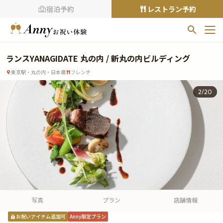
宿泊予約
レストラン予約
お気に入りプラン
ランスYANAGIDATE 丸の内 / 新丸の内ビルディング
お気に入りの登録がありません
東京駅・丸の内・日本橋
フレンチ
プランの
をクリックすることで
2
/
20
お気に入りに追加できます。
閲覧履歴
閲覧履歴はありません
過去に見たお店が最大10件まで表示されます。
10件を超えると、古いものから順に削除されます。
TOP
Annyお祝い体験について
写真
プラン
店舗情報
Annyお祝いアイテムについて
お祝いアイテム追加可
Anny限定プラン