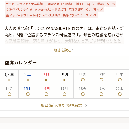
デート
お祝いアイテム追加可
結婚記念日・記念日
誕生日
お子様OK
女子会
よくあるご質問
乾杯ドリンク付き
メッセージカード追加可
花束選択可
サプライズ
お問い合わせ
メッセージプレート付き
インスタ映え
夫婦にぴったり
フレンチ
大人の隠れ家「ランス YANAGIDATE 丸の内」は、東京駅直結・新
丸ビル5階に位置するフランス料理店です。都会の喧騒を忘れさせ
る洗練空間は、落ち着きがあり、大切な方と過ごす特別なひとと
きに最適。店内で目を惹く、日本を代表する左官職人・久住有生
続きを読む
氏による土壁は、温もりと趣を湛え、上質な時間に奥行きをもた
らします。「ランス YANAGIDATE 丸の内」で供されるのは、日本
空席カレンダー
の豊かな海と大地の恵みを贅沢に楽しめる、珠玉のモダンフレン
チ。厳選食材を使用した逸品を五感でお楽しみください。唯一無
7
金
8
土
9
日
10
月
11
火
12
水
13
木
8/
二の食体験が、特別な日を華やかに彩ることでしょう。
14
金
15
土
16
日
17
月
18
火
19
水
20
木
8/21(金)以降の予約を確認