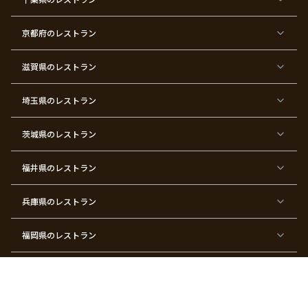
×
×
×
×
×
×
×
×
バ
七
婚
成
ク
内
退
卒
レ
五
約
人
リ
定
職
業
ン
三
式
ス
祝
式
京都府
のレストラン
タ
マ
い
イ
ス
ン
パ
ー
滋賀県
のレストラン
テ
ィ
ー
埼玉県
のレストラン
東
東
東
東
東
東
東
東
京
京
京
京
京
京
京
京
都
都
都
都
都
都
都
都
茨城県
のレストラン
×
×
×
×
×
×
×
×
サ
忘
結
入
長
ハ
ハ
入
プ
年
婚
学
寿
ー
ロ
園
ラ
会
式
式
フ
ウ
式
福井県
のレストラン
イ
二
バ
ィ
ズ
次
ー
ン
パ
会
ス
パ
ー
デ
ー
兵庫県
のレストラン
テ
ー
テ
ィ
ィ
ー
ー
福岡県
のレストラン
東
東
東
東
東
東京
東
東
京
京
京
京
京
都×
京
京
都
都
都
都
都
顔合
都
都
宮城県
×
のレストラン
×
×
×
×
わ
×
×
ベ
フ
結
お
お
せ・
ウ
デ
ビ
ァ
婚
食
宮
結納
ェ
ー
ー
ー
祝
い
参
デ
ト
シ
ス
い
初
り
ィ
広島県
のレストラン