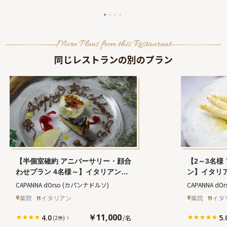
More Plans from this Restaurant
同じレストランの別のプラン
【半個室確約 アニバーサリー・顔合
【2～3名様
わせプラン 4名様～】イタリアンデ
ン】イタリ
ィナー全6品＋グラスワイン5杯＋メ
杯ドリンク
CAPANNA dOrso
(カパンナドルソ)
CAPANNA dOr
ッセージ付きプレート★福岡の隠れ
き★お祝い
薬院
イタリアン
薬院
イタ
家イタリアンで贅沢なお祝いを
イタリアン
￥11,000
4.0
5.
/
名
(2件)