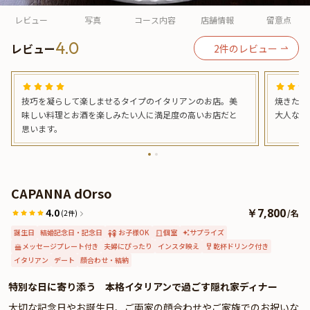
よくあるご質問
レビュー
写真
コース内容
店舗情報
留意点
お問い合わせ
4.0
レビュー
2
件のレビュー
技巧を凝らして楽しませるタイプのイタリアンのお店。美
焼きたて
味しい料理とお酒を楽しみたい人に満足度の高いお店だと
大人なお
思います。
CAPANNA dOrso
4.0
￥7,800
/
名
(2件)
誕生日
結婚記念日・記念日
お子様OK
個室
サプライズ
メッセージプレート付き
夫婦にぴったり
インスタ映え
乾杯ドリンク付き
イタリアン
デート
顔合わせ・結納
特別な日に寄り添う 本格イタリアンで過ごす隠れ家ディナー
大切な記念日やお誕生日、ご両家の顔合わせやご家族でのお祝いな