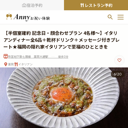
宿泊予約
レストラン予約
お気に入りプラン
【半個室確約 記念日・顔合わせプラン 4名様～】イタリ
お気に入りの登録がありません
アンディナー全6品＋乾杯ドリンク＋メッセージ付きプレ
ート★福岡の隠れ家イタリアンで至福のひとときを
プランの
をクリックすることで
市営地下鉄七隈線 薬院大通駅 … 徒歩3分
お気に入りに追加できます。
薬院
イタリアン
閲覧履歴
6
/
20
閲覧履歴はありません
過去に見たお店が最大10件まで表示されます。
10件を超えると、古いものから順に削除されます。
TOP
Annyお祝い体験について
Annyお祝いアイテムについて