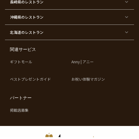
ス
ィ
ー
長崎県
のレストラン
デ
ー
テ
ー
ィ
ー
沖縄県
のレストラン
東
東
東
東
京
京
京
京
都
都
都
都
北海道
のレストラン
×
×
×
×
お
大
歓
同
子
人
迎
窓
様
数
会
会
の
の
関連サービス
お
お
誕
祝
生
い
ギフトモール
Anny | アニー
日
ベストプレゼントガイド
お祝い体験マガジン
パートナー
掲載店募集