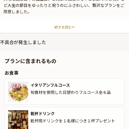
ど――人生の節目をゆったりと祝うのにふさわしい、贅沢なプランをご
用意しました。
薬院大通り駅から徒歩3分の隠れ家イタリアン「CAPANNA dOrso」
続きを読む
では、ワインと料理のどちらにもこだわり抜いた最高のディナーを
ご堪能いただけます。
不具合が発生しました
季節ごとに一番美味しい食材を使った旬の料理を日替わりでご提供
し、パンも自家製でご用意しております。
プランに含まれるもの
また、“食事に合うワイン”“ワインに合う食事”をモットーとする当
店では、イタリアのソムリエ資格を持つ店主が、料理に合わせて心
お食事
を込めてワインをセレクト。ワイン好きの方にもご満足いただける
ラインナップとなっております。
イタリアンフルコース
そんなこだわりの料理とワインを、周囲を気にせずゆっくりと楽し
旬食材を使用した日替わりフルコース全６品
めるよう、プライベート感のある半個室へご案内いたします。ご家
族でのお祝いごとや大切な方との会話も、落ち着いた空間でお楽し
みいただけます。
乾杯ドリンク
乾杯用ドリンクを１名様につき１杯プレゼント
本プランでは、全6品のイタリアンディナーに加え、乾杯ドリンク