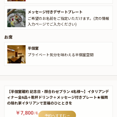
とメッセージ付きプレートもご用意しております。大切な想いを伝
えたいひとときにぴったり。特別な一日を、心に残るやさしい時間
メッセージ付きデザートプレート
で彩ります。
ご希望のお名前をご指定いただけます。(次の情報
入力ページでご入力ください)
お席
半個室
プライベート気分を味わえる半個室空間
【半個室確約 記念日・顔合わせプラン 4名様～】イタリアンデ
ィナー全6品＋乾杯ドリンク＋メッセージ付きプレート★福岡
の隠れ家イタリアンで至福のひとときを
￥7,800
/
名
予約へすすむ