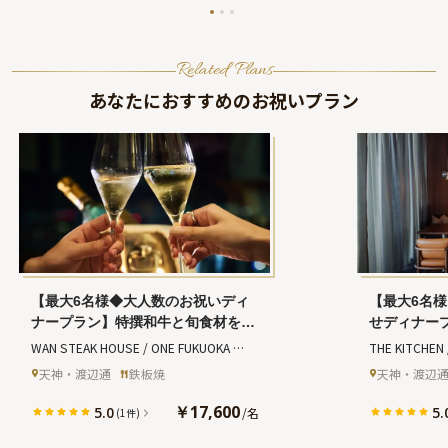
Related Plans
あなたにおすすめのお祝いプラン
【最大6名様◆大人数のお祝いディ
【最大6名様
ナープラン】特撰和牛と旬食材を堪
せディナー
能する全10品＋乾杯酒＋メッセージ
り込んだ全
WAN STEAK HOUSE / ONE FUKUOKA 
THE KITCHEN
付きホールケーキ★天神駅直結
ジ付きホー
キッチン ワン
天神・渡辺通
鉄板焼
天神・渡辺
★ONE FUKUOKA HOTELのカウン
★ONE FU
(ワン ステーキ ハウス ワン フクオカ ホテ
ター席で五感で味わう祝宴を
レストラン
￥17,600
5.0
5.
/
名
(1件)
ル)
の門出