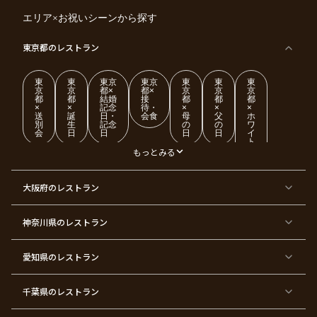
エリア×お祝いシーンから探す
東京都
のレストラン
東
東
東京
東京
東
東
東
京
京
都×
都×
京
京
京
都
都
結婚
接
都
都
都
×
×
記念
待・
×
×
×
送
誕
日・
会食
母
父
ホ
別
生
記念
の
の
ワ
会
日
日
日
日
イ
ト
デ
もっとみる
ー
東
東
東
東
東
東
東
東
大阪府
のレストラン
京
京
京
京
京
京
京
京
都
都
都
都
都
都
都
都
×
×
×
×
×
×
×
×
ク
金
銀
プ
女
米
古
還
神奈川県
のレストラン
リ
婚
婚
ロ
子
寿
希
暦
ス
式
式
ポ
会
マ
ー
ス
ズ
愛知県
のレストラン
東
東
東
東
東
東
東
東
京
京
京
京
京
京
京
京
千葉県
都
のレストラン
都
都
都
都
都
都
都
×
×
×
×
×
×
×
×
バ
七
婚
成
ク
内
退
卒
レ
五
約
人
リ
定
職
業