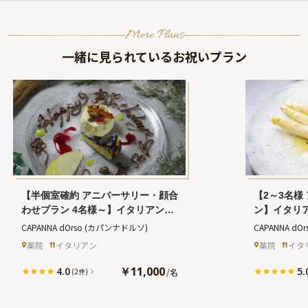
More Plans
一緒に見られているお祝いプラン
【半個室確約 アニバーサリー・顔合
【2～3名様
わせプラン 4名様～】イタリアンデ
ン】イタリ
ィナー全6品＋グラスワイン5杯＋メ
杯ドリンク
CAPANNA dOrso
(カパンナドルソ)
CAPANNA dOr
ッセージ付きプレート★福岡の隠れ
き★お祝い
薬院
イタリアン
薬院
イタ
家イタリアンで贅沢なお祝いを
イタリアン
￥11,000
4.0
5.
/
名
(2件)