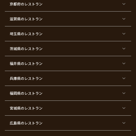
ン
三
式
ス
祝
式
京都府
のレストラン
タ
マ
い
イ
ス
ン
パ
ー
滋賀県
のレストラン
テ
ィ
ー
埼玉県
のレストラン
東
東
東
東
東
東
東
東
京
京
京
京
京
京
京
京
都
都
都
都
都
都
都
都
茨城県
のレストラン
×
×
×
×
×
×
×
×
サ
忘
結
入
長
ハ
ハ
入
プ
年
婚
学
寿
ー
ロ
園
ラ
会
式
式
フ
ウ
式
福井県
のレストラン
イ
二
バ
ィ
ズ
次
ー
ン
パ
会
ス
パ
ー
デ
ー
兵庫県
のレストラン
テ
ー
テ
ィ
ィ
ー
ー
福岡県
のレストラン
東
東
東
東
東
東京
東
東
京
京
京
京
京
都×
京
京
都
都
都
都
都
顔合
都
都
宮城県
×
のレストラン
×
×
×
×
わ
×
×
ベ
フ
結
お
お
せ・
ウ
デ
ビ
ァ
婚
食
宮
結納
ェ
ー
ー
ー
祝
い
参
デ
ト
シ
ス
い
初
り
ィ
広島県
のレストラン
ャ
ト
パ
め
ン
ワ
バ
ー
グ
ー
ー
テ
パ