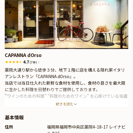
CAPANNA dOrso
4.7
(7件)
薬院大通り駅から徒歩３分、地下１階に店を構える隠れ家イタリ
アンレストラン「CAPANNA dOrso」。
当店では当日仕入れた新鮮な食材を使用し、食材の良さを最大限
に生かした料理を日替わりでご提供しております。
''ワインのための料理" "料理のためのワイン" を心掛けている当店
では、季節や料理に合わせてセレクトしたワインも併せてお楽し
続きを読む
みいただけます。
基本情報
住所
福岡県福岡市中央区薬院4-18-17 レイナビ