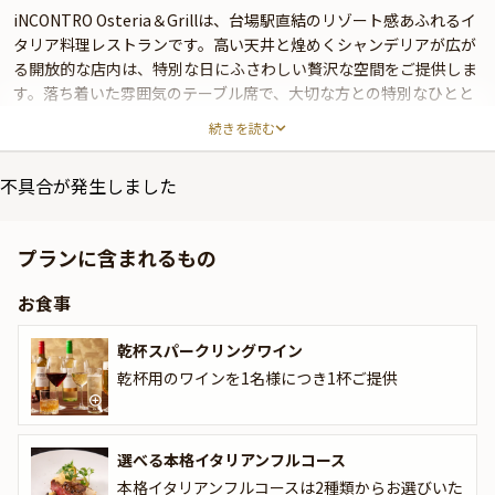
iNCONTRO Osteria＆Grillは、台場駅直結のリゾート感あふれるイ
タリア料理レストランです。高い天井と煌めくシャンデリアが広が
る開放的な店内は、特別な日にふさわしい贅沢な空間をご提供しま
す。落ち着いた雰囲気のテーブル席で、大切な方との特別なひとと
きをゆったりとお楽しみください。
続きを読む
さらに、メニュー内容に応じた2つのコースをご用意しております
不具合が発生しました
ので、お好みに合わせてお選びいただけます。
①肉料理＆本格イタリアンを堪能する全5品＋メッセージ付デザー
プランに含まれるもの
トプレート＋乾杯スパークリングワイン（￥9,880/名）
お食事
鮮やかな前菜の盛り合わせから始まり、旬の野菜を使ったパスタや
国産牛など、シェフが厳選した旬の食材をふんだんに使用したイタ
乾杯スパークリングワイン
リア料理の真髄をご堪能いただけます。贅沢なひとときを過ごした
い方に最適なディナーコースです。
乾杯用のワインを1名様につき1杯ご提供
②魚料理＆肉料理のWメインを贅沢に堪能する全6品＋メッセージ
付デザートプレート＋乾杯スパークリングワイン（￥11,380/名）
選べる本格イタリアンフルコース
本格イタリアンフルコースは2種類からお選びいた