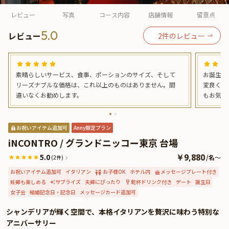
よくあるご質問
レビュー
写真
コース内容
店舗情報
留意点
お問い合わせ
5.0
レビュー
2
件のレビュー
素晴らしいサービス、食事、ポーションのサイズ、そして
お誕生日
リーズナブルな価格は、これ以上のものはありません。間
変良く、
違いなくお勧めします。
もお気遣
日プレー
りと食べ
方、ウエ
お祝いアイテム追加可
Anny限定プラン
たいです
iNCONTRO / グランドニッコー東京 台場
5.0
￥9,880
/
名
～
(2件)
お祝いアイテム追加可
イタリアン
お子様OK
ホテル内
メッセージプレート付き
妊婦も楽しめる
サプライズ
夫婦にぴったり
乾杯ドリンク付き
デート
誕生日
女子会
結婚記念日・記念日
メッセージカード追加可
シャンデリアが輝く空間で、本格イタリアンを贅沢に味わう特別な
アニバーサリー