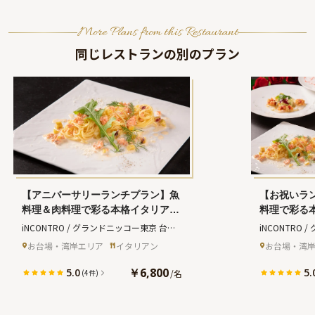
More Plans from this Restaurant
同じレストランの別のプラン
【アニバーサリーランチプラン】魚
【お祝いラ
料理＆肉料理で彩る本格イタリアン
料理で彩る
全5品＋乾杯スパークリングワイン
乾杯スパー
iNCONTRO / グランドニッコー東京 台場
iNCONTRO
＋メッセージ付きデザートプレート
ージ付きデ
(インコントロ グランドニッコートウキョ
(インコントロ
お台場・湾岸エリア
イタリアン
お台場・湾
★大切な瞬間を彩る特別なランチ★
方とのお祝
ウダイバ)
ウダイバ)
チ★
￥6,800
5.0
5.
/
名
(4件)