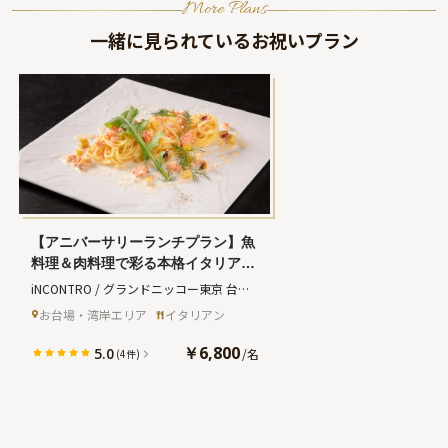
More Plans
一緒に見られているお祝いプラン
【アニバーサリーランチプラン】魚
料理＆肉料理で彩る本格イタリアン
全5品＋乾杯スパークリングワイン
iNCONTRO / グランドニッコー東京 台場
＋メッセージ付きデザートプレート
(インコントロ グランドニッコートウキョ
お台場・湾岸エリア
イタリアン
★大切な瞬間を彩る特別なランチ★
ウダイバ)
￥6,800
5.0
/
名
(4件)