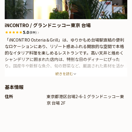
iNCONTRO / グランドニッコー東京 台場
5.0
(8件)
「iNCONTRO Osteria＆Grill」は、ゆりかもめ台場駅直結の便利
なロケーションにあり、リゾート感あふれる開放的な空間で本格
的なイタリア料理を楽しめるレストランです。高い天井と煌めく
シャンデリアに囲まれた店内は、特別な日のディナーにぴった
り。国産牛や新鮮な魚介、旬の野菜など、厳選された素材を活か
した料理は、彩り豊かで一皿一皿が芸術的な仕上がりです。テー
続きを読む
ブル席でゆったりとした雰囲気の中、特別なひとときをお過ごし
いただけます。お祝いや特別な日のお食事にぴったりのレストラ
基本情報
ンです。
住所
東京都港区台場2-6-1 グランドニッコー東
京 台場 2F