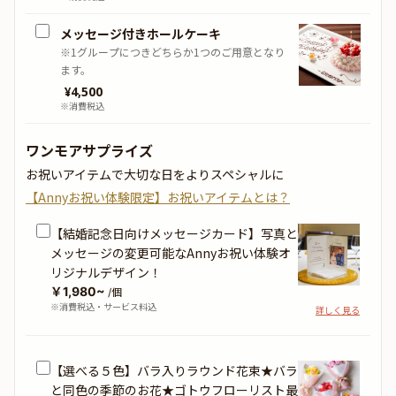
メッセージ付きホールケーキ
※1グループにつきどちらか1つのご用意となり
ます。
¥
4,500
※消費税込
ワンモアサプライズ
お祝いアイテムで大切な日をよりスペシャルに
【Annyお祝い体験限定】お祝いアイテムとは？
【結婚記念日向けメッセージカード】写真と
メッセージの変更可能なAnnyお祝い体験オ
リジナルデザイン！
￥1,980~
/個
※消費税込・サービス料込
詳しく見る
【選べる５色】バラ入りラウンド花束★バラ
と同色の季節のお花★ゴトウフローリスト最