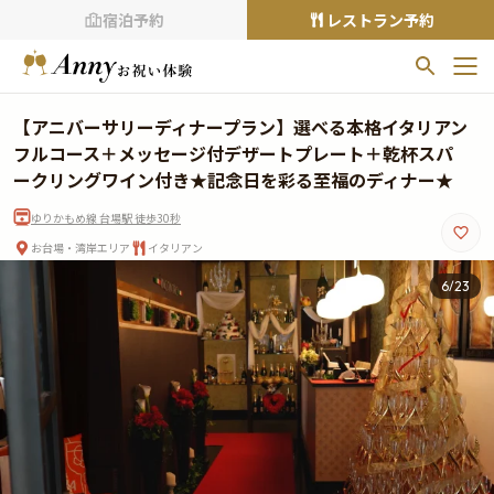
宿泊予約
レストラン予約
お気に入りプラン
【アニバーサリーディナープラン】選べる本格イタリアン
お気に入りの登録がありません
フルコース＋メッセージ付デザートプレート＋乾杯スパ
ークリングワイン付き★記念日を彩る至福のディナー★
プランの
をクリックすることで
ゆりかもめ線 台場駅 徒歩30秒
お気に入りに追加できます。
お台場・湾岸エリア
イタリアン
閲覧履歴
6
/
23
閲覧履歴はありません
過去に見たお店が最大10件まで表示されます。
10件を超えると、古いものから順に削除されます。
TOP
Annyお祝い体験について
Annyお祝いアイテムについて