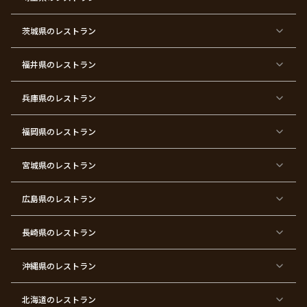
東
東
東
東
東
東
東
東
京
京
京
京
京
京
京
京
都
都
都
都
都
都
都
都
茨城県
のレストラン
×
×
×
×
×
×
×
×
サ
忘
結
入
長
ハ
ハ
入
プ
年
婚
学
寿
ー
ロ
園
ラ
会
式
式
フ
ウ
式
福井県
のレストラン
イ
二
バ
ィ
ズ
次
ー
ン
パ
会
ス
パ
ー
デ
ー
兵庫県
のレストラン
テ
ー
テ
ィ
ィ
ー
ー
福岡県
のレストラン
東
東
東
東
東
東京
東
東
京
京
京
京
京
都×
京
京
都
都
都
都
都
顔合
都
都
宮城県
×
のレストラン
×
×
×
×
わ
×
×
ベ
フ
結
お
お
せ・
ウ
デ
ビ
ァ
婚
食
宮
結納
ェ
ー
ー
ー
祝
い
参
デ
ト
シ
ス
い
初
り
ィ
広島県
のレストラン
ャ
ト
パ
め
ン
ワ
バ
ー
グ
ー
ー
テ
パ
ス
ィ
ー
長崎県
のレストラン
デ
ー
テ
ー
ィ
ー
沖縄県
のレストラン
東
東
東
東
京
京
京
京
都
都
都
都
北海道
のレストラン
×
×
×
×