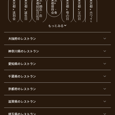
東
東
東京
東京
東
東
東
京
京
都×
都×
京
京
京
都
都
結婚
接
都
都
都
×
×
記念
待・
×
×
×
送
誕
日・
会食
母
父
ホ
別
生
記念
の
の
ワ
会
日
日
日
日
イ
ト
デ
もっとみる
ー
東
東
東
東
東
東
東
東
大阪府
のレストラン
京
京
京
京
京
京
京
京
都
都
都
都
都
都
都
都
×
×
×
×
×
×
×
×
ク
金
銀
プ
女
米
古
還
神奈川県
のレストラン
リ
婚
婚
ロ
子
寿
希
暦
ス
式
式
ポ
会
マ
ー
ス
ズ
愛知県
のレストラン
東
東
東
東
東
東
東
東
京
京
京
京
京
京
京
京
千葉県
都
のレストラン
都
都
都
都
都
都
都
×
×
×
×
×
×
×
×
バ
七
婚
成
ク
内
退
卒
レ
五
約
人
リ
定
職
業
ン
三
式
ス
祝
式
京都府
のレストラン
タ
マ
い
イ
ス
ン
パ
ー
滋賀県
のレストラン
テ
ィ
ー
埼玉県
のレストラン