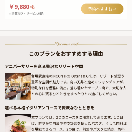
￥9,880
/
名
予約へすすむ
※消費税込・サービス料込
Recommend
このプランをおすすめする理由
アニバーサリーを彩る贅沢なリゾート空間
台場駅直結のiNCONTRO Osteria＆Grillは、リゾート感漂う
贅沢な空間が魅力です。高い天井と煌めくシャンデリアが、
特別な日を優雅に演出。落ち着いたテーブル席で、大切な人
との心に残るひとときをゆったりとお過ごしください。
選べる本格イタリアンコースで贅沢なひとときを
本プランでは、2つのコースをご用意しております。1つ目
は、鮮やかな前菜や旬の野菜を使ったパスタ、そして肉料理
を堪能できるコース。2つ目は、前菜やパスタに続き、魚料