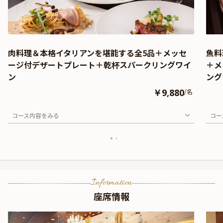
肉料理＆本格イタリアンを堪能する全5品＋メッセ
魚料
ージ付デザートプレート＋乾杯スパークリングワイ
＋メ
ン
ング
￥9,880
/名
コース内容をみる
コー
Information
座席情報