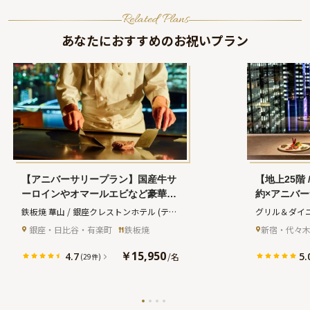
Related Plans
あなたにおすすめのお祝いプラン
【アニバーサリープラン】国産牛サ
【地上25階
ーロインやオマールエビなど豪華鉄
約×アニバ
板焼コース全9品＋乾杯スパークリ
味わう“モ
鉄板焼 華山 / 銀座クレストンホテル
(テッ
グリル＆ダイ
ング＋メッセージ付きアニバーサリ
＋乾杯シャ
パンヤキ カザン ギンザクレストンホテル)
ル / 新宿ワ
 銀座・日比谷・有楽町
鉄板焼
新宿・代々
ーケーキ★ホテルレストランで東京
ケーキ＋記
ダイニング 
ベイサイドの絶景を満喫★
ンホテル25
￥15,950
4.7
5.
/
名
(29件)
ュクワシントン