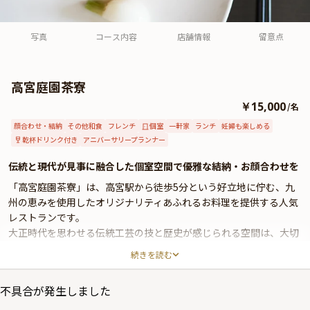
よくあるご質問
お問い合わせ
写真
コース内容
店舗情報
留意点
高宮庭園茶寮
￥15,000
/
名
顔合わせ・結納
その他和食
フレンチ
個室
一軒家
ランチ
妊婦も楽しめる
乾杯ドリンク付き
アニバーサリープランナー
伝統と現代が見事に融合した個室空間で優雅な結納・お顔合わせを
「高宮庭園茶寮」は、高宮駅から徒歩5分という好立地に佇む、九
州の恵みを使用したオリジナリティあふれるお料理を提供する人気
レストランです。
大正時代を思わせる伝統工芸の技と歴史が感じられる空間は、大切
なご歓談にふさわしい気品が漂います。
続きを読む
本プランでは、周囲を気にせずご両家だけでごゆっくりお過ごしい
不具合が発生しました
ただけるよう個室をご用意いたします。