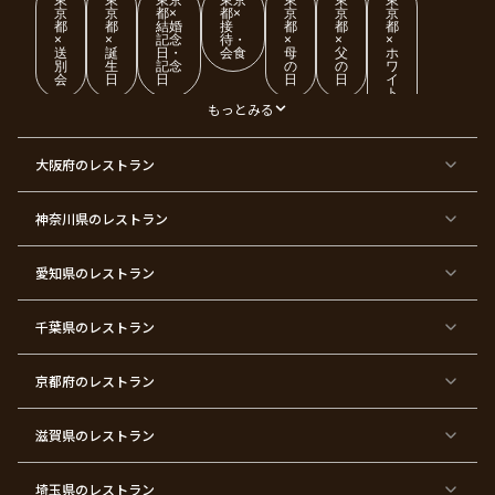
京
京
都×
都×
京
京
京
都
都
結婚
接
都
都
都
×
×
記念
待・
×
×
×
送
誕
日・
会食
母
父
ホ
別
生
記念
の
の
ワ
会
日
日
日
日
イ
ト
デ
もっとみる
ー
東
東
東
東
東
東
東
東
大阪府
のレストラン
京
京
京
京
京
京
京
京
都
都
都
都
都
都
都
都
×
×
×
×
×
×
×
×
ク
金
銀
プ
女
米
古
還
神奈川県
のレストラン
リ
婚
婚
ロ
子
寿
希
暦
ス
式
式
ポ
会
マ
ー
ス
ズ
愛知県
のレストラン
東
東
東
東
東
東
東
東
京
京
京
京
京
京
京
京
千葉県
都
のレストラン
都
都
都
都
都
都
都
×
×
×
×
×
×
×
×
バ
七
婚
成
ク
内
退
卒
レ
五
約
人
リ
定
職
業
ン
三
式
ス
祝
式
京都府
のレストラン
タ
マ
い
イ
ス
ン
パ
ー
滋賀県
のレストラン
テ
ィ
ー
埼玉県
のレストラン