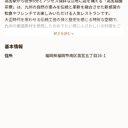
高宮駅から徒歩5分とアクセス抜群な立地に店を構える「高宮庭園
茶寮」は、九州の自然の恵みを伝統と革新を融合させた新感覚の
和食やフレンチでお楽しみいただける人気レストランです。
大正時代を思わせる伝統工芸の技と歴史を感じる特別な空間で、
九州の厳選素材を使用したおめでたい席にふさわしいお料理をご
堪能ください。
続きを読む
また、季節の移り変わりを楽しめる草花で飾られた店内は、非日
常的で優雅な雰囲気が漂います。
基本情報
住所
福岡県福岡市南区高宮五丁目16-1