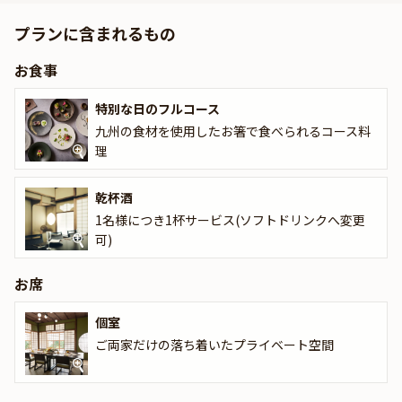
お召し上がりいただくのは、厳選食材の美味しさを最大限に引き出
プランに含まれるもの
した調理法で仕上げた和食やフレンチのフルコースです。こだわり
の食材で織りなすお料理は、一品一品が季節の移ろいを感じさせ、
お食事
その時期にしか味わえない贅沢な逸品ばかり。ご両親にもリラック
スしながらお楽しみいただけるようお箸で召し上がれるお料理をご
特別な日のフルコース
提供いたします。特典の乾杯酒と共にごゆっくりご堪能ください。
九州の食材を使用したお箸で食べられるコース料
また、本プランでは、専任のアニバーサリープランナーが準備から
理
当日までしっかりサポートしてくれるので、安心して当日をお迎え
いただけます。施設内の緑美しい庭園で記念写真の撮影サービス
乾杯酒
も。
1名様につき1杯サービス(ソフトドリンクへ変更
可)
是非、本プランで笑顔あふれる和やかなひとときをお過ごしくださ
い。
お席
個室
ご両家だけの落ち着いたプライベート空間