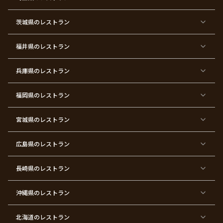
東
東
東
東
東
東
東
東
京
京
京
京
京
京
京
京
都
都
都
都
都
都
都
都
茨城県
のレストラン
×
×
×
×
×
×
×
×
サ
忘
結
入
長
ハ
ハ
入
プ
年
婚
学
寿
ー
ロ
園
ラ
会
式
式
フ
ウ
式
福井県
のレストラン
イ
二
バ
ィ
ズ
次
ー
ン
パ
会
ス
パ
ー
デ
ー
兵庫県
のレストラン
テ
ー
テ
ィ
ィ
ー
ー
福岡県
のレストラン
東
東
東
東
東
東京
東
東
京
京
京
京
京
都×
京
京
都
都
都
都
都
顔合
都
都
宮城県
×
のレストラン
×
×
×
×
わ
×
×
ベ
フ
結
お
お
せ・
ウ
デ
ビ
ァ
婚
食
宮
結納
ェ
ー
ー
ー
祝
い
参
デ
ト
シ
ス
い
初
り
ィ
広島県
のレストラン
ャ
ト
パ
め
ン
ワ
バ
ー
グ
ー
ー
テ
パ
ス
ィ
ー
長崎県
のレストラン
デ
ー
テ
ー
ィ
ー
沖縄県
のレストラン
東
東
東
東
京
京
京
京
都
都
都
都
北海道
のレストラン
×
×
×
×