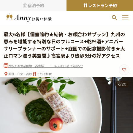
宿泊予約
レストラン予約
お気に入りプラン
最大6名様【個室確約★結納・お顔合わせプラン】九州の
お気に入りの登録がありません
恵みを堪能する特別な日のフルコース+乾杯酒+アニバー
サリープランナーのサポート+庭園での記念撮影付き★大
プランの
をクリックすることで
正ロマン漂う美空間♪高宮駅より徒歩5分の好アクセス
お気に入りに追加できます。
西鉄天神大牟田線 高宮駅 … 中央出口より徒歩5分
閲覧履歴
薬院・白金・高砂
その他和食
閲覧履歴はありません
7
/
20
過去に見たお店が最大10件まで表示されます。
10件を超えると、古いものから順に削除されます。
TOP
Annyお祝い体験について
Annyお祝いアイテムについて