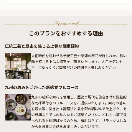
Recommend
このプランをおすすめする理由
伝統工芸と歴史を感じる上質な個室確約
大正時代を思わせる伝統工芸や季節の草花が飾られた、和の
趣を感じる上品な個室をご用意いたします。人目を気にせ
ず、ごゆっくりご両家だけの時間をお楽しみください。
九州の恵みを活かした新感覚フルコース
九州の新鮮な素材を使用し、歴史と現代を融合させた独創的
な乾杯酒付きのフルコースをご提供いたします。素材の旨味
を最大限に引き出す調理法と最小限の調味料で仕上げた、そ
の時期ならではの味わいをご堪能ください。どれもお箸で食
べられるお料理ばかりのため、肩肘はらずにリラックスしな
がらお食事と会話をお楽しみいただけます。