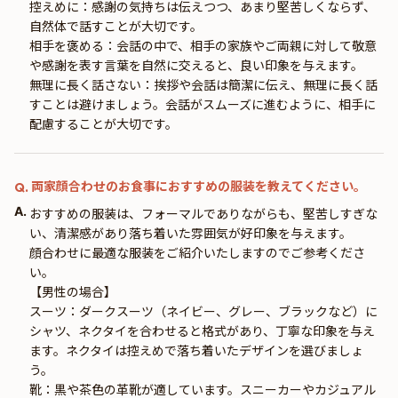
控えめに：感謝の気持ちは伝えつつ、あまり堅苦しくならず、
自然体で話すことが大切です。
相手を褒める：会話の中で、相手の家族やご両親に対して敬意
や感謝を表す言葉を自然に交えると、良い印象を与えます。
無理に長く話さない：挨拶や会話は簡潔に伝え、無理に長く話
すことは避けましょう。会話がスムーズに進むように、相手に
配慮することが大切です。
両家顔合わせのお食事におすすめの服装を教えてください。
Q.
A.
おすすめの服装は、フォーマルでありながらも、堅苦しすぎな
い、清潔感があり落ち着いた雰囲気が好印象を与えます。
顔合わせに最適な服装をご紹介いたしますのでご参考くださ
い。
【男性の場合】
スーツ：ダークスーツ（ネイビー、グレー、ブラックなど）に
シャツ、ネクタイを合わせると格式があり、丁寧な印象を与え
ます。ネクタイは控えめで落ち着いたデザインを選びましょ
う。
靴：黒や茶色の革靴が適しています。スニーカーやカジュアル