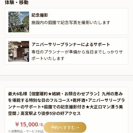
体験・移動
記念撮影
施設内の庭園で記念写真を撮影いたします
アニバーサリープランナーによるサポート
専任のプランナーが準備から当日までしっかりサ
ポートいたします
最大6名様【個室確約★結納・お顔合わせプラン】九州の恵み
を堪能する特別な日のフルコース+乾杯酒+アニバーサリープラ
ンナーのサポート+庭園での記念撮影付き★大正ロマン漂う美
空間♪高宮駅より徒歩5分の好アクセス
￥15,000
/
名
予約へすすむ
※消費税込・サービス料込