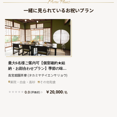
More Plans
一緒に見られているお祝いプラン
最大6名様ご案内可【個室確約★結
納・お顔合わせプラン】季節の味覚
を味わうプレミアムなフルコース
高宮庭園茶寮
(タカミヤテイエンサリョウ)
+乾杯酒+アニバーサリープランナー
薬院・白金・高砂
その他和食
のサポート+庭園での記念撮影★癒
しの庭園と歴史感じる非日常空間♪
￥20,000
0.0
/
名
(評価前)
高宮駅より徒歩5分の好アクセス