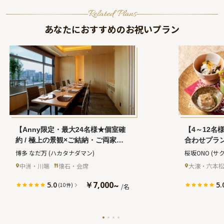
Related Plans
あなたにおすすめのお祝いプラン
【Anny限定・最大24名様★個室確
【4～12名様
約 / 極上の景観×ご結納・ご両家お
合わせプラ
顔合わせランチプラン】1830年創
全8品★季
博多 なだ万
(ハカタナダマン)
桜坂ONO
(サ
業・老舗料亭伝統の味に舌鼓★匠の
席に舌鼓★
中洲・川端
懐石・会席
大濠・六本
技と季節の恵みが織りなす懐石料理
な結納・お
＋乾杯ドリンク〜櫛田神社前駅徒歩
￥7,000
5.0
5.
~
(10件)
/名
5分