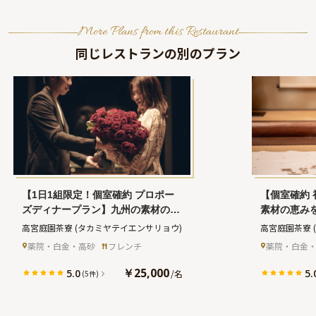
More Plans from this Restaurant
同じレストランの別のプラン
【1日1組限定！個室確約 プロポー
【個室確約
ズディナープラン】九州の素材の恵
素材の恵み
みを活かしたフルコース+乾杯酒★
+乾杯酒+初
高宮庭園茶寮
(タカミヤテイエンサリョウ)
高宮庭園茶寮
チャペル貸切★花束★プランナーに
取り用玩具
薬院・白金・高砂
フレンチ
薬院・白金
よる徹底サポート★庭園での記念撮
ランナーの
影付き★雅な空間でロマンティック
写真撮影★
￥25,000
5.0
5.
/
名
(5件)
なプロポーズ★高宮駅徒歩5分
きお子様の
分