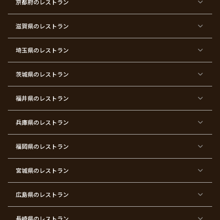
ン
三
式
ス
祝
式
京都府
のレストラン
タ
マ
い
イ
ス
ン
パ
ー
滋賀県
のレストラン
テ
ィ
ー
埼玉県
のレストラン
東
東
東
東
東
東
東
東
京
京
京
京
京
京
京
京
都
都
都
都
都
都
都
都
茨城県
のレストラン
×
×
×
×
×
×
×
×
サ
忘
結
入
長
ハ
ハ
入
プ
年
婚
学
寿
ー
ロ
園
ラ
会
式
式
フ
ウ
式
福井県
のレストラン
イ
二
バ
ィ
ズ
次
ー
ン
パ
会
ス
パ
ー
デ
ー
兵庫県
のレストラン
テ
ー
テ
ィ
ィ
ー
ー
福岡県
のレストラン
東
東
東
東
東
東京
東
東
京
京
京
京
京
都×
京
京
都
都
都
都
都
顔合
都
都
宮城県
×
のレストラン
×
×
×
×
わ
×
×
ベ
フ
結
お
お
せ・
ウ
デ
ビ
ァ
婚
食
宮
結納
ェ
ー
ー
ー
祝
い
参
デ
ト
シ
ス
い
初
り
ィ
広島県
のレストラン
ャ
ト
パ
め
ン
ワ
バ
ー
グ
ー
ー
テ
パ
ス
ィ
ー
長崎県
のレストラン