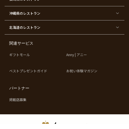
デ
ー
テ
ー
ィ
ー
沖縄県
のレストラン
東
東
東
東
京
京
京
京
都
都
都
都
北海道
のレストラン
×
×
×
×
お
大
歓
同
子
人
迎
窓
様
数
会
会
の
の
関連サービス
お
お
誕
祝
生
い
ギフトモール
Anny | アニー
日
ベストプレゼントガイド
お祝い体験マガジン
パートナー
掲載店募集