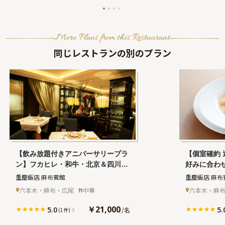
More Plans from this Restaurant
同じレストランの別のプラン
【飲み放題付きアニバーサリープラ
【個室確約
ン】フカヒレ・和牛・北京＆四川ダ
好みに合わ
ックなどを味わえる中華ディナー＋
人気の中華
重慶飯店 麻布賓館
重慶飯店 麻布
フリーフロー★西麻布で本格四川料
ナルプリフ
六本木・麻布・広尾
中華
六本木・麻
理を堪能★
乾杯シャン
料理を堪能
￥21,000
5.0
5.
/
名
(1件)