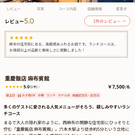
よくあるご質問
レビュー
写真
コース内容
店舗情報
留意点
お問い合わせ
5.0
レビュー
1
件のレビュー
麻布の住宅街にある、高級感あふれるお店です。ランチコースは、
お値段以上の品数と美味しさに感動しました！
重慶飯店 麻布賓館
5.0
￥7,500
/
名
(1件)
誕生日
お子様OK
中華
ランチ
ホテル内
結婚記念日・記念日
多くのゲストに愛される人気メニューがそろう、親しみやすいラン
チコース
まるで大人の隠れ家のように、西麻布の閑静な住宅街にひっそりと
佇む「重慶飯店 麻布賓館」。六本木駅より徒歩約5分という立地に