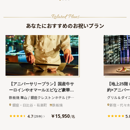
Related Plans
あなたにおすすめのお祝いプラン
【アニバーサリープラン】国産牛サ
【地上25階
ーロインやオマールエビなど豪華鉄
約×アニバ
板焼コース全9品＋乾杯スパークリ
味わう“モ
鉄板焼 華山 / 銀座クレストンホテル
(テッ
グリル＆ダイ
ング＋メッセージ付きアニバーサリ
＋乾杯シャ
パンヤキ カザン ギンザクレストンホテル)
ル / 新宿ワ
 銀座・日比谷・有楽町
鉄板焼
新宿・代々
ーケーキ★ホテルレストランで東京
ケーキ＋記
ダイニング 
ベイサイドの絶景を満喫★
ンホテル25
￥15,950
4.7
5.
/
名
(29件)
ュクワシントン