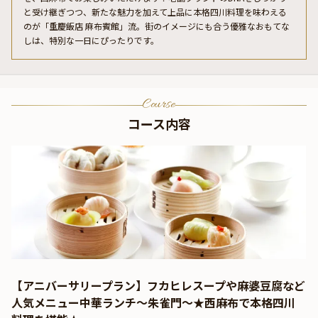
と受け継ぎつつ、新たな魅力を加えて上品に本格四川料理を味わえる
のが「重慶飯店 麻布賓館」流。街のイメージにも合う優雅なおもてな
しは、特別な一日にぴったりです。
Course
コース内容
【アニバーサリープラン】フカヒレスープや麻婆豆腐など
人気メニュー中華ランチ～朱雀門～★西麻布で本格四川