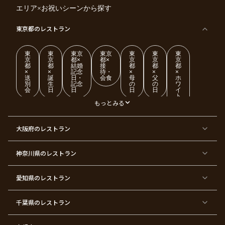
エリア×お祝いシーンから探す
東京都
のレストラン
東
東
東京
東京
東
東
東
京
京
都×
都×
京
京
京
都
都
結婚
接
都
都
都
×
×
記念
待・
×
×
×
送
誕
日・
会食
母
父
ホ
別
生
記念
の
の
ワ
会
日
日
日
日
イ
ト
デ
もっとみる
ー
東
東
東
東
東
東
東
東
大阪府
のレストラン
京
京
京
京
京
京
京
京
都
都
都
都
都
都
都
都
×
×
×
×
×
×
×
×
ク
金
銀
プ
女
米
古
還
神奈川県
のレストラン
リ
婚
婚
ロ
子
寿
希
暦
ス
式
式
ポ
会
マ
ー
ス
ズ
愛知県
のレストラン
東
東
東
東
東
東
東
東
京
京
京
京
京
京
京
京
千葉県
都
のレストラン
都
都
都
都
都
都
都
×
×
×
×
×
×
×
×
バ
七
婚
成
ク
内
退
卒
レ
五
約
人
リ
定
職
業