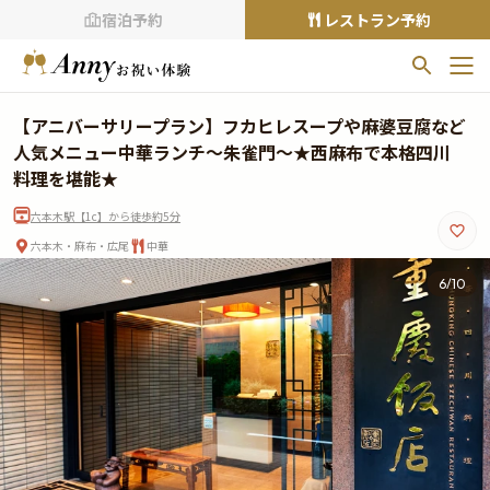
宿泊予約
レストラン予約
お気に入りプラン
【アニバーサリープラン】フカヒレスープや麻婆豆腐など
お気に入りの登録がありません
人気メニュー中華ランチ～朱雀門～★西麻布で本格四川
料理を堪能★
プランの
をクリックすることで
六本木駅【1c】から徒歩約5分
お気に入りに追加できます。
六本木・麻布・広尾
中華
閲覧履歴
6
/
10
閲覧履歴はありません
過去に見たお店が最大10件まで表示されます。
10件を超えると、古いものから順に削除されます。
TOP
Annyお祝い体験について
Annyお祝いアイテムについて