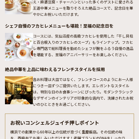
え・麻婆豆腐・チャーハンといった多くのゲストに愛される
王道中華メニューを取りそろえた絶品コースで、記念日を華
やかにお祝いいただけます。
シェフ自慢のフカヒレメニューも堪能！至福の記念日を
コースには、気仙沼産の高級フカヒレを使用した「干し貝柱
と百合根入りのフカヒレのスープ」もラインナップ。フカヒ
レ専門店で総料理長を勤めたシェフが腕をふるう自慢の逸品
を堪能する、至福のアニバーサリーをお楽しみください。
絶品中華を上品に味わえるフレンチスタイルを採用
各お料理は大皿ではなく、フレンチコースのようにお一人様
につき一皿ずつご提供いたします。エレガントなスタイル
は、特別な日のお食事シーンにぴったり。モダンクラシック
なデザインのインテリアが印象的な店内で、洗練されたお祝
いのひとときをお過ごしください。
お祝いコンシェルジュイチ押しポイント
横浜での創業から60年以上の伝統が息づく重慶飯店。その伝統の味
を、西麻布でお楽しみいただけます！老舗ブランドのDNAをしっかり