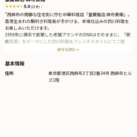
5.0
(21件)
"西麻布の閑静な住宅街に佇む中華料理店「重慶飯店 麻布賓館」。
香港生まれの腕利き料理長が手がける、本場仕込みの四川料理を
お楽しみいただけます。
1959年に横浜で創業した老舗ブランドのDNAはそのままに、「医
食同源」をテーマにした四川料理をフレンチスタイルにてご提
供。中華・四川料理の新たな世界を表現します。
続きを読む
基本情報
住所
東京都港区西麻布3丁目2番34号 西麻布ヒル
ズ1階