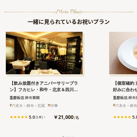
More Plans
一緒に見られているお祝いプラン
【飲み放題付きアニバーサリープラ
【個室確約
ン】フカヒレ・和牛・北京＆四川ダ
好みに合わ
ックなどを味わえる中華ディナー＋
人気の中華
重慶飯店 麻布賓館
重慶飯店 麻布
フリーフロー★西麻布で本格四川料
ナルプリフ
六本木・麻布・広尾
中華
六本木・麻
理を堪能★
乾杯シャン
料理を堪能
￥21,000
5.0
5.
/
名
(1件)