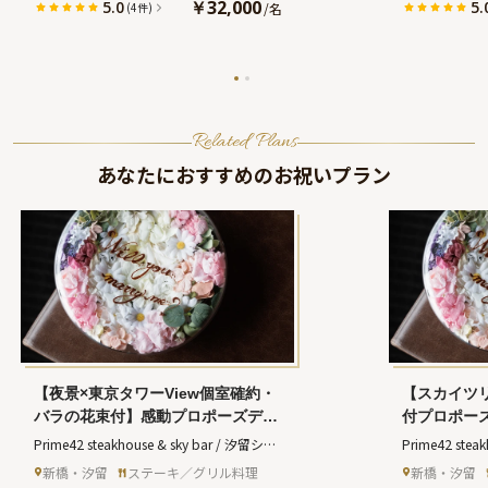
ィナー★
￥32,000
5.0
5.
/
名
(4件)
Related Plans
あなたにおすすめのお祝いプラン
【夜景×東京タワーView個室確約・
【スカイツ
バラの花束付】感動プロポーズディ
付プロポー
ナープラン★ステーキを堪能するコ
ープラン＋
Prime42 steakhouse & sky bar / 汐留シテ
Prime42 stea
ース全7品＋アニバーサリーフラワ
ニバーサリ
ィーセンタービル
(プライムフォーティー
ィーセンター
新橋・汐留
ステーキ／グリル料理
新橋・汐留
ープレート＆乾杯シャンパン
ラの花束1