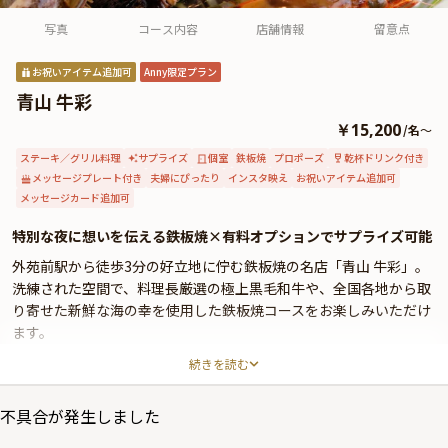
よくあるご質問
写真
コース内容
店舗情報
留意点
お問い合わせ
お祝いアイテム追加可
Anny限定プラン
青山 牛彩
￥15,200
/
名
～
ステーキ／グリル料理
サプライズ
個室
鉄板焼
プロポーズ
乾杯ドリンク付き
メッセージプレート付き
夫婦にぴったり
インスタ映え
お祝いアイテム追加可
メッセージカード追加可
特別な夜に想いを伝える鉄板焼×有料オプションでサプライズ可能
外苑前駅から徒歩3分の好立地に佇む鉄板焼の名店「青山 牛彩」。
洗練された空間で、料理長厳選の極上黒毛和牛や、全国各地から取
り寄せた新鮮な海の幸を使用した鉄板焼コースをお楽しみいただけ
ます。
続きを読む
本プランでは、完全個室のプライベート空間へご案内。都会の喧騒
を忘れ、静かな時間の中で、周囲を気にせずゆっくりとお二人の時
不具合が発生しました
間を過ごしていただけます。