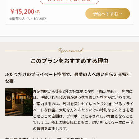
￥15,200
/
名
予約へすすむ
※消費税込・サービス料込
Recommend
このプランをおすすめする理由
ふたりだけのプライベート空間で、最愛の人へ想いを伝える特別
な夜
外苑前駅から徒歩3分の好立地に佇む「青山 牛彩」。店内に
は、洗練された和の趣が漂う落ち着いた空間が広がります。
ご案内するのは、周囲を気にせずゆったりと過ごせるプライ
ベートな個室。大切な方とふたりだけの特別なひとときを過
ごせるこの空間は、プロポーズにふさわしい舞台となること
でしょう。極上の鉄板焼とともに、想いを伝える一生に一度
の瞬間を演出します。