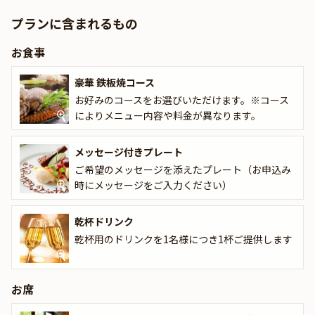
お料理は、大切なひとときを彩る2種類の鉄板焼コースをご用意し
プランに含まれるもの
ています。旬の鮮魚の前菜に始まり、厳選された国産牛ステーキを
メインに据えた【外苑コース】は、シンプルながらも素材の味わい
お食事
を存分に楽しめる上質な構成。さらに、伊勢海老やフォアグラ、常
陸牛サーロインなどを贅沢に盛り込んだ【スペシャルコース】で
豪華 鉄板焼コース
は、全11品もの逸品が特別な夜を華やかに演出します。どちらも熟
お好みのコースをお選びいただけます。※コース
練の料理人が絶妙な火入れで仕上げる鉄板焼の醍醐味を、心ゆくま
によりメニュー内容や料金が異なります。
でご堪能いただけます。
さらに乾杯ドリンクとメッセージ付きプレートに加え、一輪のお花
メッセージ付きプレート
をご用意。おふたりの大切な瞬間をさりげなく演出する心配りが、
ご希望のメッセージを添えたプレート（お申込み
プロポーズの緊張を和らげ、より記憶に残るひとときを叶えてくれ
時にメッセージをご入力ください）
ます。
乾杯ドリンク
洗練された個室空間と極上の美食に包まれながら、愛を誓うかけが
えのないひとときをお過ごしください。
乾杯用のドリンクを1名様につき1杯ご提供します
★本プランでは、有料オプションで、プロポーズにぴったりな花
束・ギフト・カスタマイズ可能なメッセージカードなどをお付けす
お席
ることが出来ます。バラの花束のご用意もございます。詳しくは本
ページ中段の「お祝いアイテム」の欄で、ご選択いただけます。