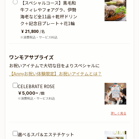
【スペシャルコース】黒毛和
牛フィレやフォアグラ、伊勢
海老など全11品＋乾杯ドリン
ク＋記念日プレート＋花1輪
¥ 21,800
/
名
※消費税込・サービス料込
ワンモアサプライズ
お祝いアイテムで大切な日をよりスペシャルに
【Annyお祝い体験限定】お祝いアイテムとは？
CELEBRATE ROSE
￥5,000~
/個
※消費税込・サービス料込
詳しく見る
選べるスパ＆エステチケット