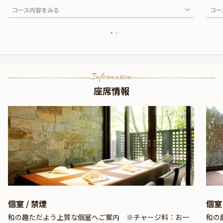
コース内容をみる
コー
Information
座席情報
個室 / 禁煙
個室 
和の趣ただよう上質な個室へご案内 ※チャージ料：お一
和の