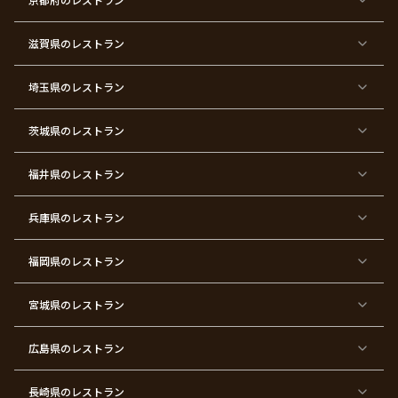
タ
マ
い
イ
ス
ン
パ
ー
滋賀県
のレストラン
テ
ィ
ー
埼玉県
のレストラン
東
東
東
東
東
東
東
東
京
京
京
京
京
京
京
京
都
都
都
都
都
都
都
都
茨城県
のレストラン
×
×
×
×
×
×
×
×
サ
忘
結
入
長
ハ
ハ
入
プ
年
婚
学
寿
ー
ロ
園
ラ
会
式
式
フ
ウ
式
福井県
のレストラン
イ
二
バ
ィ
ズ
次
ー
ン
パ
会
ス
パ
ー
デ
ー
兵庫県
のレストラン
テ
ー
テ
ィ
ィ
ー
ー
福岡県
のレストラン
東
東
東
東
東
東京
東
東
京
京
京
京
京
都×
京
京
都
都
都
都
都
顔合
都
都
宮城県
×
のレストラン
×
×
×
×
わ
×
×
ベ
フ
結
お
お
せ・
ウ
デ
ビ
ァ
婚
食
宮
結納
ェ
ー
ー
ー
祝
い
参
デ
ト
シ
ス
い
初
り
ィ
広島県
のレストラン
ャ
ト
パ
め
ン
ワ
バ
ー
グ
ー
ー
テ
パ
ス
ィ
ー
長崎県
のレストラン