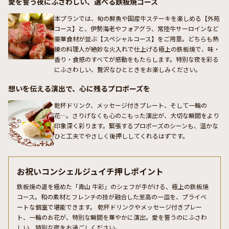
愛を誓う夜にふさわしい、選べる鉄板焼コース
本プランでは、旬の鮮魚や国産牛ステーキを楽しめる【外苑
コース】と、伊勢海老やフォアグラ、常陸牛サーロインなど
豪華食材が並ぶ【スペシャルコース】をご用意。どちらも熟
練の料理人が絶妙な火入れで仕上げる極上の鉄板焼で、味・
香り・食感のすべてが感動をもたらします。特別な夜を彩る
にふさわしい、贅沢なひとときをお楽しみください。
想いを伝える演出で、心に残るプロポーズを
乾杯ドリンク、メッセージ付きプレート、そして一輪の
花…。さりげなくも心のこもった演出が、大切な瞬間をより
印象深く彩ります。緊張するプロポーズのシーンも、温かな
ひと工夫でやさしく後押ししてくれるはずです。
お祝いコンシェルジュイチ押しポイント
鉄板焼の道を極めた「青山 牛彩」のシェフが手がける、極上の鉄板焼
コース。和の素材とフレンチの技が融合した至高の一皿を、プライベ
ートな個室で堪能できます。 乾杯ドリンクやメッセージ付きプレー
ト、一輪のお花が、特別な瞬間を華やかに演出。愛を誓うのにふさわ
しい、特別な夜をお過ごしください。