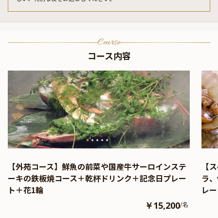
Course
コース内容
【外苑コース】鮮魚の前菜や国産牛サーロインステ
【ス
ーキの鉄板焼コース＋乾杯ドリンク＋記念日プレー
ラ、
ト＋花1輪
レー
￥15,200
/名