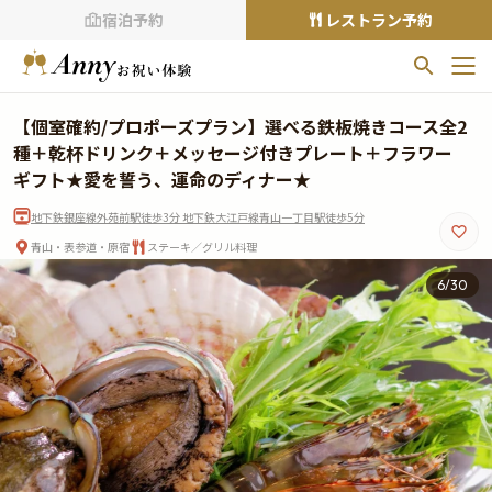
宿泊予約
レストラン予約
お気に入りプラン
【個室確約/プロポーズプラン】選べる鉄板焼きコース全2
お気に入りの登録がありません
種＋乾杯ドリンク＋メッセージ付きプレート＋フラワー
ギフト★愛を誓う、運命のディナー★
プランの
をクリックすることで
地下鉄銀座線外苑前駅徒歩3分 地下鉄大江戸線青山一丁目駅徒歩5分
お気に入りに追加できます。
青山・表参道・原宿
ステーキ／グリル料理
閲覧履歴
7
/
30
閲覧履歴はありません
過去に見たお店が最大10件まで表示されます。
10件を超えると、古いものから順に削除されます。
TOP
Annyお祝い体験について
Annyお祝いアイテムについて