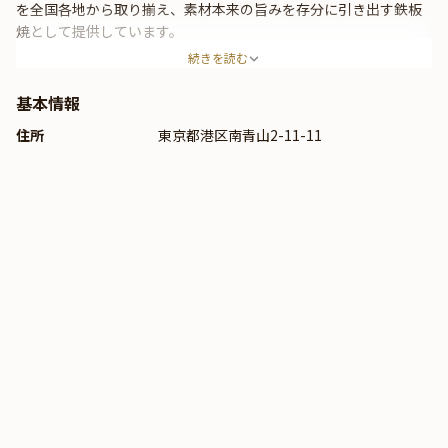
を全国各地から取り揃え、素材本来の旨みを存分に引き出す鉄板
焼として提供しています。
シェフの技が光る調理パフォーマンスを間近で楽しめるカウンタ
続きを読む
ー席、プライベートなひとときを過ごせる個室空間を完備。フレ
ンチのエッセンスを加えたオリジナルソースが料理を引き立て、
基本情報
贅沢なひと皿へと仕上げます。
住所
東京都港区南青山2-11-11