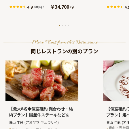
ツー ステーキハウスアンドスカイバー シ
ツー ステーキ
￥34,700
4.9
4.
/
名
(88件)
オドメシティーセンタービル)
オドメシティ
More Plans from this Restaurant
同じレストランの別のプラン
【最大8名◆個室確約 顔合わせ・結
【個室確約
納プラン】国産牛ステーキなどを味
プラン】選
わう鉄板焼ランチコース＋乾杯スパ
種＋乾杯ド
青山 牛彩
(アオヤマ ギュウサイ)
青山 牛彩
(ア
ークリングワイン付★両家の絆を深
アニバーサ
青山・表参