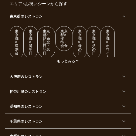
エリア×お祝いシーンから探す
東京都
のレストラン
東
東
東京
東京
東
東
東
京
京
都×
都×
京
京
京
都
都
結婚
接
都
都
都
×
×
記念
待・
×
×
×
送
誕
日・
会食
母
父
ホ
別
生
記念
の
の
ワ
会
日
日
日
日
イ
ト
デ
もっとみる
ー
東
東
東
東
東
東
東
東
大阪府
のレストラン
京
京
京
京
京
京
京
京
都
都
都
都
都
都
都
都
×
×
×
×
×
×
×
×
ク
金
銀
プ
女
米
古
還
神奈川県
のレストラン
リ
婚
婚
ロ
子
寿
希
暦
ス
式
式
ポ
会
マ
ー
ス
ズ
愛知県
のレストラン
東
東
東
東
東
東
東
東
京
京
京
京
京
京
京
京
千葉県
都
のレストラン
都
都
都
都
都
都
都
×
×
×
×
×
×
×
×
バ
七
婚
成
ク
内
退
卒
レ
五
約
人
リ
定
職
業
ン
三
式
ス
祝
式
京都府
のレストラン