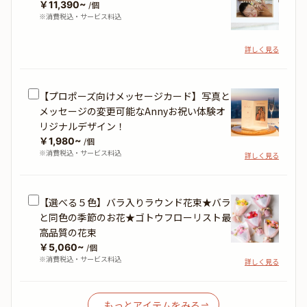
￥11,390~
/個
※消費税込・サービス料込
詳しく見る
【プロポーズ向けメッセージカード】写真と
メッセージの変更可能なAnnyお祝い体験オ
リジナルデザイン！
￥1,980~
/個
※消費税込・サービス料込
詳しく見る
【選べる５色】バラ入りラウンド花束★バラ
と同色の季節のお花★ゴトウフローリスト最
高品質の花束
￥5,060~
/個
※消費税込・サービス料込
詳しく見る
もっとアイテムをみる