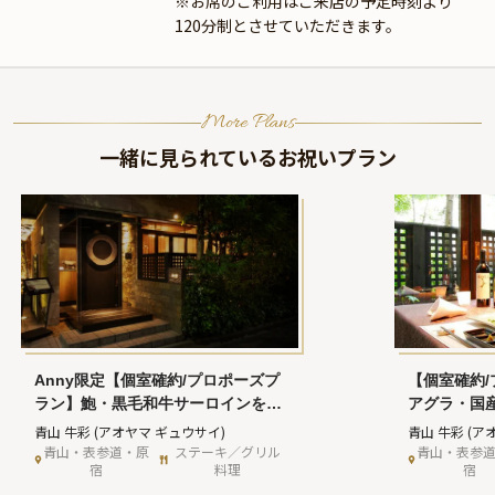
※お席のご利用はご来店の予定時刻より
120分制とさせていただきます。
More Plans
一緒に見られているお祝いプラン
Anny限定【個室確約/プロポーズプ
【個室確約
ラン】鮑・黒毛和牛サーロインを味
アグラ・国
わう豪華鉄板焼コース＋乾杯ドリン
う鉄板焼デ
青山 牛彩
(アオヤマ ギュウサイ)
青山 牛彩
(ア
ク＋メッセージ付きホールケーキ＋
ンク＋メッ
青山・表参道・原
ステーキ／グリル
青山・表参
宿
料理
宿
バラの花束付★愛を誓う、運命のデ
★愛を誓う