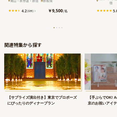
青山・表参道・原宿
鉄板焼
宿
める、心づくしの贅沢ランチ★外苑
地裏に佇む
前駅から徒歩3分★
￥9,500
4.2
5.
/
名
(6件)
関連特集から探す
【サプライズ演出付き】東京でプロポーズ
【手ぶらでOK! 
にぴったりのディナープラン
京のお祝いアイテ
チプラン特集