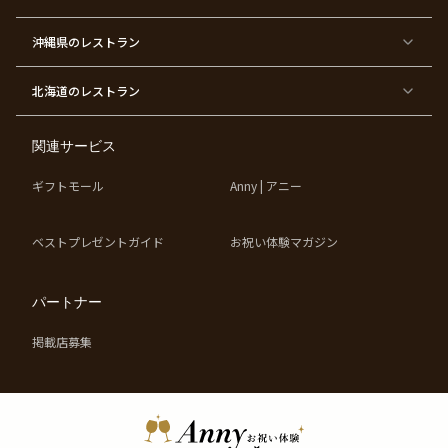
デ
ー
テ
ー
ィ
ー
沖縄県
のレストラン
東
東
東
東
京
京
京
京
都
都
都
都
北海道
のレストラン
×
×
×
×
お
大
歓
同
子
人
迎
窓
様
数
会
会
の
の
関連サービス
お
お
誕
祝
生
い
ギフトモール
Anny | アニー
日
ベストプレゼントガイド
お祝い体験マガジン
パートナー
掲載店募集