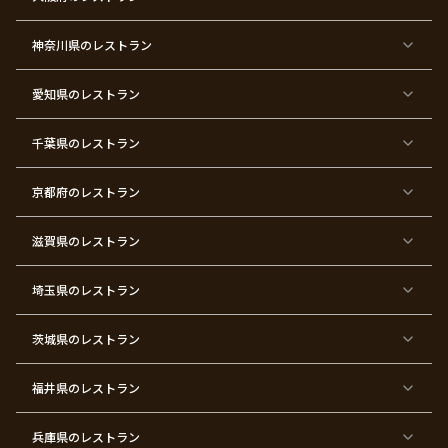
京
京
京
京
京
京
京
京
都
都
都
都
都
都
都
都
×
×
×
×
×
×
×
×
ク
金
銀
プ
女
米
古
還
神奈川県
のレストラン
リ
婚
婚
ロ
子
寿
希
暦
ス
式
式
ポ
会
マ
ー
ス
ズ
愛知県
のレストラン
東
東
東
東
東
東
東
東
京
京
京
京
京
京
京
京
千葉県
都
のレストラン
都
都
都
都
都
都
都
×
×
×
×
×
×
×
×
バ
七
婚
成
ク
内
退
卒
レ
五
約
人
リ
定
職
業
ン
三
式
ス
祝
式
京都府
のレストラン
タ
マ
い
イ
ス
ン
パ
ー
滋賀県
のレストラン
テ
ィ
ー
埼玉県
のレストラン
東
東
東
東
東
東
東
東
京
京
京
京
京
京
京
京
都
都
都
都
都
都
都
都
茨城県
のレストラン
×
×
×
×
×
×
×
×
サ
忘
結
入
長
ハ
ハ
入
プ
年
婚
学
寿
ー
ロ
園
ラ
会
式
式
フ
ウ
式
福井県
のレストラン
イ
二
バ
ィ
ズ
次
ー
ン
パ
会
ス
パ
ー
デ
ー
兵庫県
のレストラン
テ
ー
テ