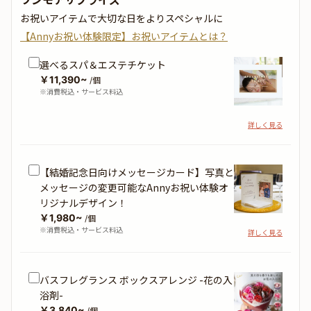
お祝いアイテムで大切な日をよりスペシャルに
【Annyお祝い体験限定】お祝いアイテムとは？
選べるスパ＆エステチケット
￥11,390~
/個
※消費税込・サービス料込
詳しく見る
【結婚記念日向けメッセージカード】写真と
メッセージの変更可能なAnnyお祝い体験オ
リジナルデザイン！
￥1,980~
/個
※消費税込・サービス料込
詳しく見る
バスフレグランス ボックスアレンジ -花の入
浴剤-
￥3,840~
/個