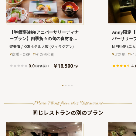
【半個室確約/アニバーサリーディナ
Anny限定
ープラン】四季折々の旬の食材をつ
バーサリー
かった会席料理＋オーダーメイドの
ナーコース
聚楽庵 / KKRホテル大阪
(ジュラクアン)
M PRIME
(エ
デザート付★アニバーサリープラン
メッセージ
京橋・OBP
その他和食
北新地
イ
ナーとの事前打ち合わせ付き★KKR
キ＋記念写
ホテル大阪内日本料理レストランで
の煌めく夜
￥16,500
0.0
4.
/
名
(評価前)
夜景と共に記憶に残るアニバーサリ
ーを★
More Plans from this Restaurant
同じレストランの別のプラン