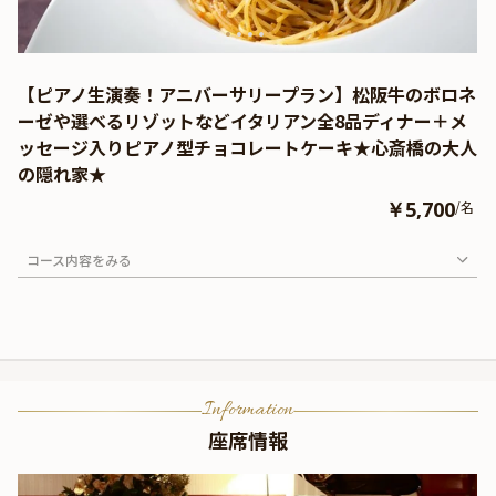
【ピアノ生演奏！アニバーサリープラン】松阪牛のボロネ
ーゼや選べるリゾットなどイタリアン全8品ディナー＋メ
ッセージ入りピアノ型チョコレートケーキ★心斎橋の大人
の隠れ家★
￥5,700
/名
コース内容をみる
Information
座席情報