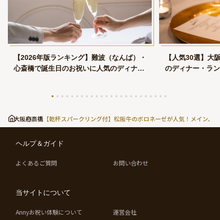
【2026年版ランキング】難波（なんば）・
【人気30選】大
心斎橋で誕生日のお祝いに人気のディナー
のディナー・ラン
プラン
大阪府
心斎橋
【乾杯スパークリング付】松阪牛のボロネーゼが人気！メイン、リ
ヘルプ＆ガイド
よくあるご質問
お問い合わせ
当サイトについて
Annyお祝い体験について
運営会社