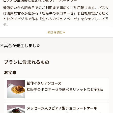
ピアノの生演奏に包まれて祝うアニバーサリー
普段使いから記念日でのご利用まで幅広くご利用頂けます。パスタ
は濃厚な甘みが広がる『松阪牛のボロネーゼ』＆自社農場から届く
とれたてバジルで作る『生ハムのジェノベーゼ』をシェアしてどう
ぞ。
メイン、リゾットは各自お好きなものから選べるので、皆様で様々
続きを読む
な味が楽しめます☆
不具合が発生しました
お好きな曲を事前リクエストできるピアノ生演奏によるサプライズ
演出もお気軽にご相談ください。
プランに含まれるもの
乾杯スパークリングはソフトドリンクにも変更できます。
飲み放題は＋1,800円(税込）でお付けできます。
お食事
創作イタリアンコース
松阪牛のボロネーゼや選べるリゾットなど全8品
メッセージ入りピアノ型チョコレートケーキ