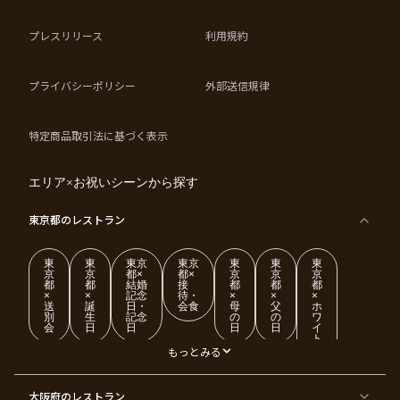
プレスリリース
利用規約
プライバシーポリシー
外部送信規律
特定商品取引法に基づく表示
エリア×お祝いシーンから探す
東京都
のレストラン
東
東
東京
東京
東
東
東
京
京
都×
都×
京
京
京
都
都
結婚
接
都
都
都
×
×
記念
待・
×
×
×
送
誕
日・
会食
母
父
ホ
別
生
記念
の
の
ワ
会
日
日
日
日
イ
ト
デ
もっとみる
ー
東
東
東
東
東
東
東
東
大阪府
のレストラン