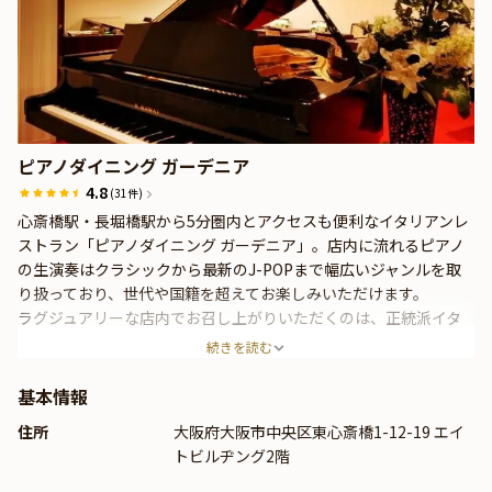
ピアノダイニング ガーデニア
4.8
(31件)
心斎橋駅・長堀橋駅から5分圏内とアクセスも便利なイタリアンレ
ストラン「ピアノダイニング ガーデニア」。店内に流れるピアノ
の生演奏はクラシックから最新のJ-POPまで幅広いジャンルを取
り扱っており、世代や国籍を超えてお楽しみいただけます。
ラグジュアリーな店内でお召し上がりいただくのは、正統派イタ
リアンに遊び心を加えた色彩豊かなお料理の数々。ソムリエの資
続きを読む
格をもったスタッフにワインの相談も可能です。
基本情報
住所
大阪府大阪市中央区東心斎橋1-12-19 エイ
トビルヂング2階