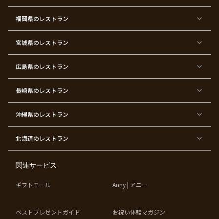
ィ
ィ
ー
ー
福岡県
のレストラン
東
東
東
東
東
東京
東
東
京
京
京
京
京
都×
京
京
都
都
都
都
都
顔合
都
都
宮城県
×
のレストラン
×
×
×
×
わ
×
×
ベ
フ
結
お
お
せ・
ウ
デ
ビ
ァ
婚
食
宮
結納
ェ
ー
ー
ー
祝
い
参
デ
ト
シ
ス
い
初
り
ィ
広島県
のレストラン
ャ
ト
パ
め
ン
ワ
バ
ー
グ
ー
ー
テ
パ
ス
ィ
ー
長崎県
のレストラン
デ
ー
テ
ー
ィ
ー
沖縄県
のレストラン
東
東
東
東
京
京
京
京
都
都
都
都
北海道
のレストラン
×
×
×
×
お
大
歓
同
子
人
迎
窓
様
数
会
会
の
の
関連サービス
お
お
誕
祝
生
い
ギフトモール
Anny | アニー
日
ベストプレゼントガイド
お祝い体験マガジン