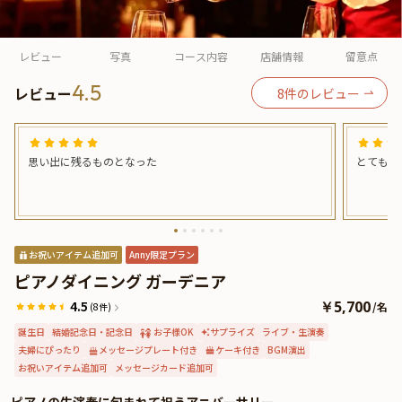
よくあるご質問
お問い合わせ
レビュー
写真
コース内容
店舗情報
留意点
4.5
レビュー
8
件のレビュー
思い出に残るものとなった
とても良
お祝いアイテム追加可
Anny限定プラン
ピアノダイニング ガーデニア
4.5
￥5,700
/
名
(8件)
誕生日
結婚記念日・記念日
お子様OK
サプライズ
ライブ・生演奏
夫婦にぴったり
メッセージプレート付き
ケーキ付き
BGM演出
お祝いアイテム追加可
メッセージカード追加可