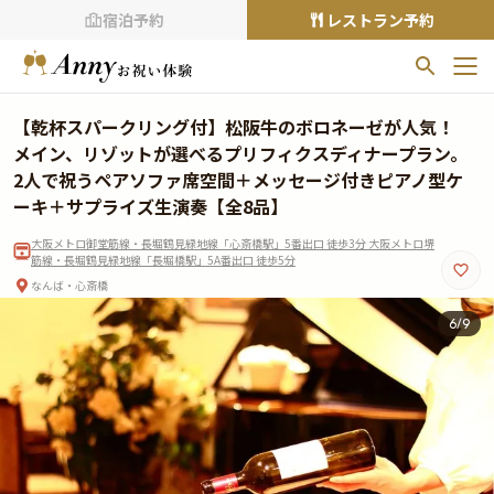
宿泊予約
レストラン予約
お気に入りプラン
【乾杯スパークリング付】松阪牛のボロネーゼが人気！
お気に入りの登録がありません
メイン、リゾットが選べるプリフィクスディナープラン。
2人で祝うペアソファ席空間＋メッセージ付きピアノ型ケ
プランの
をクリックすることで
ーキ＋サプライズ生演奏【全8品】
お気に入りに追加できます。
大阪メトロ御堂筋線・長堀鶴見緑地線「心斎橋駅」5番出口 徒歩3分 大阪メトロ堺
筋線・長堀鶴見緑地線「長堀橋駅」5A番出口 徒歩5分
閲覧履歴
なんば・心斎橋
閲覧履歴はありません
6
/
9
過去に見たお店が最大10件まで表示されます。
10件を超えると、古いものから順に削除されます。
TOP
Annyお祝い体験について
Annyお祝いアイテムについて