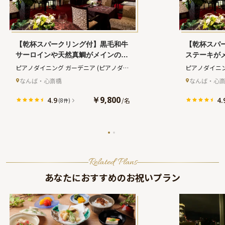
【乾杯スパークリング付】黒毛和牛
【乾杯スパ
サーロインや天然真鯛がメインのア
ステーキが
ニバーサリープレミアムプラン。2
ラン。2人
ピアノダイニング ガーデニア
(ピアノダイ
ピアノダイニ
人で祝うペアソファ席空間＋メッセ
＋黒毛和牛
ニング ガーデニア)
ニング ガーデ
なんば・心斎橋
なんば・心
ージ付きピアノ型ケーキ＋サプライ
きピアノ型
ズ生演奏【全9品】
奏【全8品】
￥9,800
4.9
4.
/
名
(8件)
Related Plans
あなたにおすすめのお祝いプラン