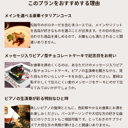
このプランをおすすめする理由
メインを選べる豪華イタリアンコース
松阪牛のボロネーゼを含む本コースでは、メインやリゾット
を各自が好きなものを選ぶことが出来ます。その日の気分に
合わせた逸品を楽しめるので、お腹も心も満たされること間
違いありません。
メッセージ入りピアノ型チョコレートケーキで記念日をお祝い
お食事を締めくくるのは、あなただけのメッセージ入りピア
ノ型チョコレートケーキ。ピアノの生演奏を聞きながら、見
た目もかわいらしいケーキをお召し上がりください。普段は
恥ずかしくて伝えにくい愛のメッセージをケーキにのせて伝
えてみてはいかがでしょうか。
ピアノの生演奏が彩る特別なひと時
美しいピアノの旋律とともに、色彩鮮やかなお食事とお酒を
お楽しみください。バースデーソングや大切な方の好きな曲
などのリクエストもご相談可能です。とっておきのサプライ
ズで大切な方の笑顔が弾けること間違いありません。