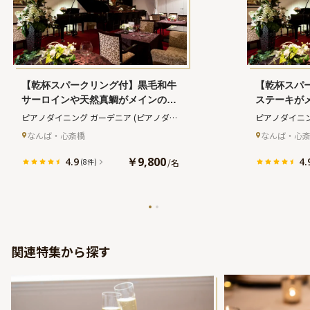
【乾杯スパークリング付】黒毛和牛
【乾杯スパ
サーロインや天然真鯛がメインのア
ステーキが
ニバーサリープレミアムプラン。2
ラン。2人
ピアノダイニング ガーデニア
(ピアノダイ
ピアノダイニ
人で祝うペアソファ席空間＋メッセ
＋黒毛和牛
ニング ガーデニア)
ニング ガーデ
なんば・心斎橋
なんば・心
ージ付きピアノ型ケーキ＋サプライ
きピアノ型
ズ生演奏【全9品】
奏【全8品】
￥9,800
4.9
4.
/
名
(8件)
関連特集から探す