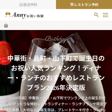
宿泊予約
レストラン予約
お気に入りプラン
お気に入りの登録がありません
Birthday
プランの
をクリックすることで
お気に入りに追加できます。
中華街・元町・山下町で誕生日の
閲覧履歴
お祝い人気ランキング！ディナ
閲覧履歴はありません
過去に見たお店が最大10件まで表示されます。
ー・ランチのおすすめレストラン
10件を超えると、古いものから順に削除されます。
プラン2026年決定版
TOP
【2025年版】中華街・元町・山下町でワンランク上の誕生日祝
Annyお祝い体験について
いにぴったりな特別レストランディナー・ランチプランや限定プ
Annyお祝いアイテムについて
ラン多数。大切な人の誕生日は、プレートケーキ付き・ランチ・