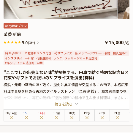
Anny限定プラン
菜香 新館
￥
15,000
5.0
/
名
(3件)
お子様OK
乾杯ドリンク付き
サプライズ
メッセージプレート付き
授乳室あり
インスタ映え
一軒家
花束選択可
ランチ
メッセージカード追加可
お祝いアイテム追加可
中華
“ここでしか出会えない味”が祝福する、円卓で紡ぐ特別な記念日×
花束やギフトでお祝いのサプライズを演出(有料)
横浜・元町中華街のほど近く、歴史と異国情緒が交差するこの街で、本格広東
料理の真髄を極める香港スタイルレストラン 「菜香 新館」。創業者夫妻の味
を受け継ぎつつ、専任の厨師が“温故創新”の精神で生み出す料理は、まさにこ
続きを読む
の場所でしか出会えない逸品ばかりです。
使用するのは、気仙沼産の希少な乾貨や四季折々の厳選素材。たとえば「極上
08
/
14
金
15土
16日
17月
18火
19水
20木
21金
2
ふかひれの姿煮」は、澄んだ旨みをたたえる最上級スープ“頂湯”でじっくりと
仕上げ、黄金色に輝く美味なる一皿に。熟練の点心師が包む繊細な点心、食感
や香りに工夫を凝らした揚げ物など、その技は一流。すべてが手間を惜しまず