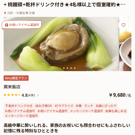
+ 桃饅頭+乾杯ドリンク付き★4名様以上で個室確約★横
さらに本プランでは、有料オプションで、アニバーサリーにぴったりな花束・
浜中華街で本格広東料理に舌鼓★いつもよりワンランク
ギフト・カスタマイズ可能なメッセージカードなどをお付けすることが出来ま
元町・中華街
中華
上のお祝いを
す。詳しくは本ページ中段の「お祝いアイテム」の欄で、ご選択頂けます。
洗練された備前焼や有田焼の器に盛られた料理の数々を、和モダンな空間で味
お祝いアイテム追加可
わいながら、心温まるひとときを。大切な人との記念日を、特別なものにして
くれるでしょう。
Anny限定プラン
廣東飯店
￥
9,680
4.8
/
名
(4件)
乾杯ドリンク付き
お子様OK
サプライズ
中華
ランチ
夫婦にぴったり
お祝いアイテム追加可
お祝いアイテム追加可
メッセージカード追加可
妊婦も楽しめる
メッセージカード追加可
高級中華に酔いしれる、家族のお祝いにも顔合わせにもふさわしい
記憶に残る特別なひとときを