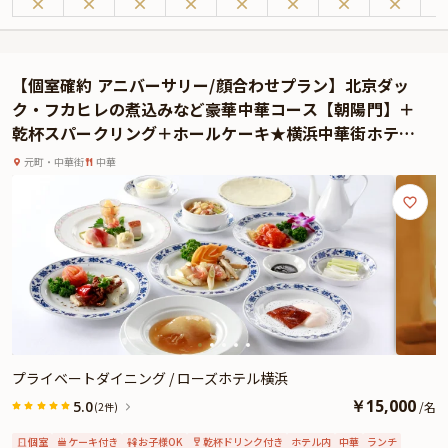
部屋でゆっくりとご堪能いただきます。
アニバーサリー特典として、スパークリングワインも選べるファーストドリン
クのほか、ホールケーキのプレゼントもご用意。特別感あふれる素敵な日をお
過ごしいただけます。
【個室確約 アニバーサリー/顔合わせプラン】北京ダッ
ク・フカヒレの煮込みなど豪華中華コース【朝陽門】＋
乾杯スパークリング＋ホールケーキ★横浜中華街ホテル
内プライベートダイニング★
元町・中華街
中華
プライベートダイニング / ローズホテル横浜
￥
15,000
5.0
/
名
(2件)
個室
ケーキ付き
お子様OK
乾杯ドリンク付き
ホテル内
中華
ランチ