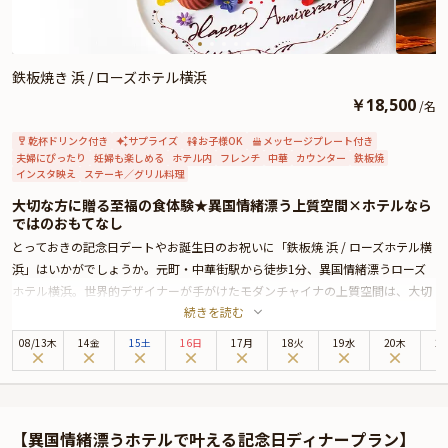
鉄板焼き 浜 / ローズホテル横浜
￥
18,500
/
名
乾杯ドリンク付き
サプライズ
お子様OK
メッセージプレート付き
夫婦にぴったり
妊婦も楽しめる
ホテル内
フレンチ
中華
カウンター
鉄板焼
インスタ映え
ステーキ／グリル料理
大切な方に贈る至福の食体験★異国情緒漂う上質空間×ホテルなら
ではのおもてなし
とっておきの記念日デートやお誕生日のお祝いに「鉄板焼 浜 / ローズホテル横
浜」はいかがでしょうか。元町・中華街駅から徒歩1分、異国情緒漂うローズ
ホテル横浜。世界的デザイナーが手がけたモダンチャイナの上質空間は、大切
続きを読む
な方と過ごす特別なひとときに最適です。その1階に佇む「鉄板焼 浜」は、ブ
ラウンを基調とした落ち着いた内装が印象的な大人の隠れ家。鉄板カウンター
08
/
13
木
14金
15土
16日
17月
18火
19水
20木
2
席では、シェフの手捌きを間近にお楽しみいただけます。
お召し上がりいただくのは、特別な夜にふさわしい、フレンチ鉄板焼きコー
ス。南足柄産相州牛サーロインの上質な香りと旨み、とろけるような舌ざわり
をご堪能ください。さらに本プランでは、乾杯ドリンクとメッセージ付きプレ
【異国情緒漂うホテルで叶える記念日ディナープラン】
ートを特典としてご用意しております。ご希望のメッセージを承りますので、