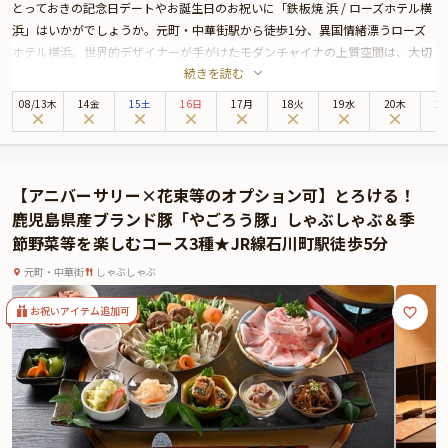
とっておきの記念日デートやお誕生日のお祝いに「鉄板焼 浜 / ローズホテル横
浜」はいかがでしょうか。元町・中華街駅から徒歩1分、異国情緒漂うローズ
ホテル横浜。世界的デザイナーが手がけたモダンチャイナの上質空間は、大切
続きを読む
な方と過ごす特別なひとときに最適です。その1階に佇む「鉄板焼 浜」は、ブ
ラウンを基調とした落ち着いた内装が印象的な大人の隠れ家。鉄板カウンター
08
/
13
木
14金
15土
16日
17月
18火
19水
20木
2
席では、シェフの手捌きを間近にお楽しみいただけます。
お召し上がりいただくのは、重慶飯店が創る中華鉄板焼コース。フカヒレスー
プや、希少な相州牛ロースなど、贅沢なお料理の数々をご堪能ください。さら
に本プランでは、乾杯ドリンクとメッセージ付きホールケーキを特典としてご
【アニバーサリー×花束等のオプション可】とろける！
用意しております。ご希望のメッセージを承りますので、普段はなかなか伝え
鹿児島県産ブランド豚「やごろう豚」しゃぶしゃぶ＆季
られない、感謝やお祝いの気持ちをさりげなく伝えてみてはいかがでしょう
節野菜等を楽しむコース3種★JR線石川町駅徒歩5分
か。特別な日にふさわしい、至福の美食時間を「鉄板焼き 浜」が心を込めてお
届けいたします。
元町・中華街
しゃぶしゃぶ
お祝いアイテム追加可