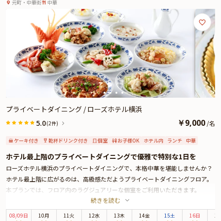
街ホテル内プライベートダイニング★
元町・中華街
中華
プライベートダイニング / ローズホテル横浜
￥
9,000
5.0
/
名
(2件)
ケーキ付き
乾杯ドリンク付き
個室
お子様OK
ホテル内
ランチ
中華
ホテル最上階のプライベートダイニングで優雅で特別な1日を
ローズホテル横浜のプライベートダイニングで、本格中華を堪能しませんか？
ホテル最上階に広がるのは、高級感ただようプライベートダイニングフロア。
本プランでは、フロア内のラグジュアリーな個室をご利用いただきます。
続きを読む
お召し上がりいただくのは、「重慶飯店」が誇る絶品中華コース。フカヒレス
ープやマーボー豆腐などホテルシェフが腕をふるう本格四川料理を、上質なお
08
/
09
日
10月
11火
12水
13木
14金
15土
16日
1