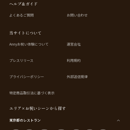
ヘルプ＆ガイド
かな料理へ昇華させ、皆様にお届けいたします。
また、本プランはお祝い特典としてお食事のスタートを彩る乾杯ドリンクや可
よくあるご質問
お問い合わせ
愛らしい桃饅頭をご用意いたします。
さらに、4名様以上のご予約で人目を気にせず過ごせる個室を確約いたしま
す。
当サイトについて
是非、「廣東飯店」で特別な日を贅沢な料理で彩る、心温まるひとときをお過
ごしください。
Annyお祝い体験について
運営会社
★有料オプションでは、花束・ギフト・カスタマイズ可能なメッセージカー
ド・お顔合わせ用しおりなどのアイテムをご用意。メッセージカードとしおり
プレスリリース
利用規約
は着席時に、花束やギフトはデザートタイムにご予約主様へお渡しします。詳
細は本ページ中段の「お祝いアイテム」欄をご覧ください。
プライバシーポリシー
外部送信規律
特定商品取引法に基づく表示
エリア×お祝いシーンから探す
東京都
のレストラン