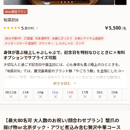
Anny限定プラン
旬菜856
￥
5,500
5.0
/
名
(9件)
お子様OK
個室
花束選択可
夫婦にぴったり
お祝いアイテム追加可
メッセージカード追加可
カウンター
しゃぶしゃぶ
ランチ
身体が喜ぶ極上しゃぶしゃぶで、記念日を特別なひとときに×有料
オプションでサプライズ可能
大切な人と過ごす記念日や誕生日には、心も身体も喜ぶ極上のひとときを。
「旬菜856」では、鹿児島県産のブランド豚「やごろう豚」を主役にしたコー
ス3種をご用意。脂の甘みと旨味がとろけるように広がるこの希少な豚肉は、
続きを読む
まさに感動の味わい。旬の野菜とともに、滋味深く味わってください。コース
は下記3種よりご選択いただけます。
08
/
12
水
13木
14金
15土
16日
17月
18火
19水
2
①【満福コース】やごろう豚200gを天然和風出汁で味わう、当店自慢のしゃぶ
しゃぶを堪能 ¥5,500
②【雅コース】やごろう豚のしゃぶしゃぶとステーキの両方が楽しめるライン
ナップ ¥7,700
【最大80名可 大人数のお祝い/顔合わせプラン】蟹爪の
③【極コース】やごろう豚のしゃぶしゃぶと旬を取り入れた前菜盛り合せやヒ
揚げ物or北京ダック・アワビ煮込み含む贅沢中華コース
レカツを味わうコース ¥8,800