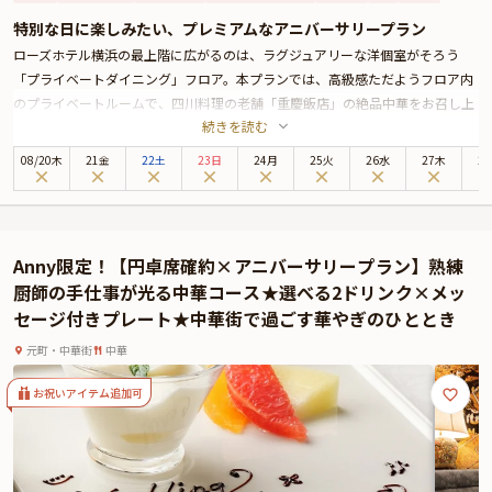
特別な日に楽しみたい、プレミアムなアニバーサリープラン
ローズホテル横浜の最上階に広がるのは、ラグジュアリーな洋個室がそろう
「プライベートダイニング」フロア。本プランでは、高級感ただようフロア内
のプライベートルームで、四川料理の老舗「重慶飯店」の絶品中華をお召し上
続きを読む
がりいただきます。
お食事は、北京ダック・フカヒレなどの高級食材で仕上げた豪華コースをご用
08
/
20
木
21金
22土
23日
24月
25火
26水
27木
2
意。お祝いの気持ちを込めて、ホテルシェフが腕をふるいます。
スパークリングワインも選べるファーストドリンク＆パティシエ特製ホールケ
ーキの特典もご用意。大切な方と過ごす特別な日のお食事にぴったりのプレミ
アムなアニバーサリープランとなっております。
Anny限定！【円卓席確約×アニバーサリープラン】熟練
厨師の手仕事が光る中華コース★選べる2ドリンク×メッ
セージ付きプレート★中華街で過ごす華やぎのひととき
元町・中華街
中華
お祝いアイテム追加可