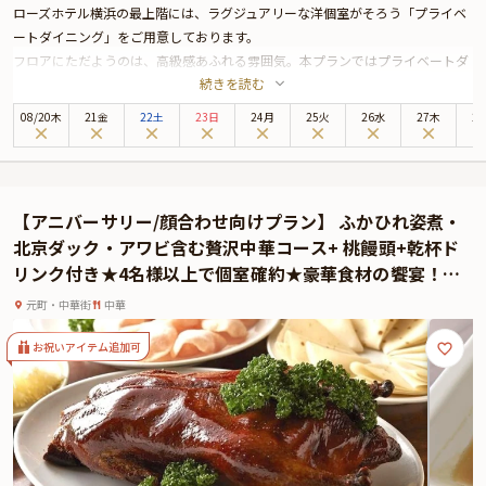
ローズホテル横浜の最上階には、ラグジュアリーな洋個室がそろう「プライベ
ートダイニング」をご用意しております。
フロアにただようのは、高級感あふれる雰囲気。本プランではプライベートダ
続きを読む
イニングの個室で、四川料理の老舗「重慶飯店」の絶品中華をご堪能いただき
ます。
08
/
20
木
21金
22土
23日
24月
25火
26水
27木
2
ご用意するのは、ホテルシェフが腕をふるう本格四川料理コース。「フカヒレ
煮込み」を含む全8品をご堪能いただきます。
アニバーサリー特典として、スパークリングワインも選べるファーストドリン
ク＆パティシエ特製ホールケーキもご用意。大切な方と過ごす特別な日に華を
【アニバーサリー/顔合わせ向けプラン】 ふかひれ姿煮・
添えます。
北京ダック・アワビ含む贅沢中華コース+ 桃饅頭+乾杯ド
リンク付き★4名様以上で個室確約★豪華食材の饗宴！横
浜中華街の老舗広東料理店で至福のお祝い時間を
元町・中華街
中華
お祝いアイテム追加可