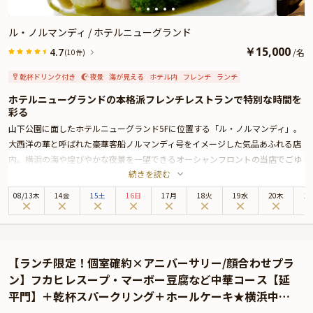
で頂けます。
心躍る豪華メニューと洗練された空間で、笑顔溢れる和やかなお祝い時間をご
体験ください。
ル・ノルマンディ / ホテルニューグランド
￥
15,000
4.7
/
名
(10件)
乾杯ドリンク付き
夜景
海が見える
ホテル内
フレンチ
ランチ
ホテルニューグランドの本格派フレンチレストランで特別な時間を
彩る
山下公園に面したホテルニューグランド5Fに位置する「ル・ノルマンディ」。
大西洋の華と呼ばれた豪華客船ノルマンディ号をイメージした気品あふれる店
内。横浜の海や煌びやかな夜景を一望できるオーシャンフロントの当店でごゆ
続きを読む
っくりとお寛ぎください。
本プランでは、シェフお任せのフルコースをご用意。食材や盛り付けまで料理
08
/
13
木
14金
15土
16日
17月
18火
19水
20木
2
長がこだわり抜いた一皿に仕上がっています。手間暇を惜しまない正統派フラ
ンス料理を五感を使ってゆっくりとご堪能ください。
また、乾杯用シャンパンや食後のコーヒー、ミニホールケーキも付いた記念日
に相応しいおすすめのプランとなっています。シャンパンやワインはノンアル
【ランチ限定！個室確約×アニバーサリー/顔合わせプラ
コールドリンクにも変更可能です。
ン】フカヒレスープ・マーボー豆腐など中華コース【延
実在の豪華客船ノルマンディ号をイメージしたレストランで、雄大な景色をご
平門】＋乾杯スパークリング＋ホールケーキ★横浜中華
覧になりながら大切な方と素敵な時間をお過ごしになりませんか？