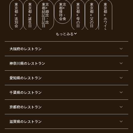
東
東
東京
東京
東
東
東
京
京
都×
都×
京
京
京
都
都
結婚
接
都
都
都
×
×
記念
待・
×
×
×
送
誕
日・
会食
母
父
ホ
別
生
記念
の
の
ワ
会
日
日
日
日
イ
ト
デ
もっとみる
ー
東
東
東
東
東
東
東
東
大阪府
のレストラン
京
京
京
京
京
京
京
京
都
都
都
都
都
都
都
都
×
×
×
×
×
×
×
×
ク
金
銀
プ
女
米
古
還
神奈川県
のレストラン
リ
婚
婚
ロ
子
寿
希
暦
ス
式
式
ポ
会
マ
ー
ス
ズ
愛知県
のレストラン
東
東
東
東
東
東
東
東
京
京
京
京
京
京
京
京
千葉県
都
のレストラン
都
都
都
都
都
都
都
×
×
×
×
×
×
×
×
バ
七
婚
成
ク
内
退
卒
レ
五
約
人
リ
定
職
業
ン
三
式
ス
祝
式
京都府
のレストラン
タ
マ
い
イ
ス
ン
パ
ー
滋賀県
のレストラン
テ
ィ
ー