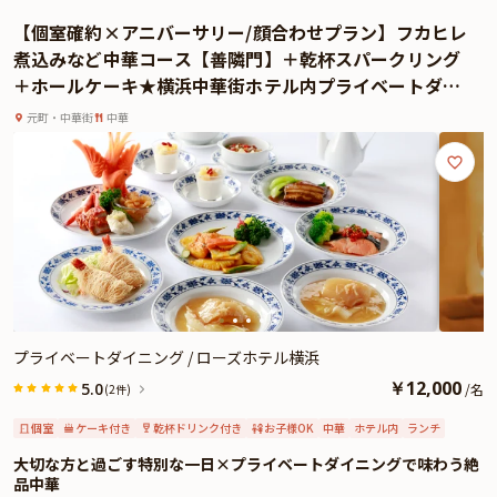
丁寧に仕上げられた、ここだけの美味しさです。
【個室確約×アニバーサリー/顔合わせプラン】フカヒレ
Anny限定アニバーサリープランでは、これらの珠玉の料理を円卓で囲みながら
煮込みなど中華コース【善隣門】＋乾杯スパークリング
堪能できる贅沢なひとときをご用意。選べる2ドリンクとメッセージ付きプレ
＋ホールケーキ★横浜中華街ホテル内プライベートダイ
ートが、お祝いの気持ちをそっと添えます。さらに、追加料金にて、ローズホ
ニング★
テル横浜の専属パティシエが手がける華やかなホールケーキ（3種類より選択
元町・中華街
中華
可）のご用意も可能。大切な一日に彩りを添える、特別なサプライズとして人
気です。
特別な人と、心からの祝福を分かち合う日にふさわしい一軒。「 菜香 新館」
でしか叶わない、美食に満ちた記念日をお楽しみください。
さらに本プランでは、有料オプションでアニバーサリーにぴったりな花束・ギ
フト・カスタマイズ可能なメッセージカードなどを付けられます。メッセージ
カードは着席時に、花束やギフトはデザートタイムにご予約主様にお渡しいた
しますので、サプライズにお役立てください。詳しくは、本ページ中段の「お
祝いアイテム」の欄でお選び頂けます。
プライベートダイニング / ローズホテル横浜
￥
12,000
5.0
/
名
(2件)
個室
ケーキ付き
乾杯ドリンク付き
お子様OK
中華
ホテル内
ランチ
大切な方と過ごす特別な一日×プライベートダイニングで味わう絶
品中華