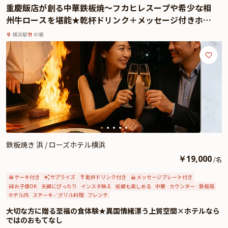
重慶飯店が創る中華鉄板焼〜フカヒレスープや希少な相
普段はなかなか伝えられない、感謝やお祝いの気持ちをさりげなく伝えてみて
州牛ロースを堪能★乾杯ドリンク＋メッセージ付きホー
はいかがでしょうか。特別な日にふさわしい、至福の美食時間を「鉄板焼き
ルケーキ★元町・中華街駅徒歩1分 / ローズホテル横浜
浜」が心を込めてお届けいたします。
横浜駅
中華
鉄板焼き 浜 / ローズホテル横浜
￥
19,000
/
名
ケーキ付き
サプライズ
乾杯ドリンク付き
メッセージプレート付き
お子様OK
夫婦にぴったり
インスタ映え
妊婦も楽しめる
中華
カウンター
鉄板焼
ホテル内
ステーキ／グリル料理
フレンチ
大切な方に贈る至福の食体験★異国情緒漂う上質空間×ホテルなら
ではのおもてなし