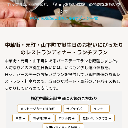
カップル席・個室など、「Annyお祝い体験」の特別なお祝いプ
よくあるご質問
ランで！
お問い合わせ
神奈川の誕生日お祝い向けプラン一覧
中華街・元町・山下町で誕生日のお祝いにぴったり
のレストランディナー・ランチプラン
中華街・元町・山下町にあるバースデープランを厳選しました。
大切なひとのお誕生日祝いには、いつもと少し違う体験を。
日々、バースデーのお祝いプランを提供している経験値のあるレ
ストラン・料亭なので、当日のサポート・事前のアドバイスもし
っかりしているので安心です。
横浜中華街×誕生日
に人気のこだわり
メッセージカード追加可
サプライズ
ランチ
中華
お子様OK
ホテル内
乾杯ドリンク付き
お祝いアイテム追加可