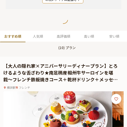
おすすめ順
人気順
高評価順
高い順
安い順
(
10
) プラン
【大人の隠れ家×アニバーサリーディナープラン】とろ
けるような舌ざわり★南足柄産相州牛サーロインを堪
能〜フレンチ鉄板焼きコース＋乾杯ドリンク＋メッセー
ジ付きデザートプレート★元町・中華街駅徒歩1分 / ロー
横浜駅
フレンチ
ズホテル横浜