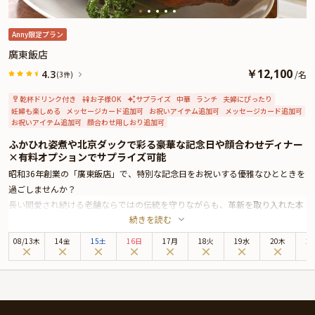
Anny限定プラン
廣東飯店
￥
12,100
4.3
/
名
(3件)
乾杯ドリンク付き
お子様OK
サプライズ
中華
ランチ
夫婦にぴったり
妊婦も楽しめる
メッセージカード追加可
お祝いアイテム追加可
メッセージカード追加可
お祝いアイテム追加可
顔合わせ用しおり追加可
ふかひれ姿煮や北京ダックで彩る豪華な記念日や顔合わせディナー
×有料オプションでサプライズ可能
昭和36年創業の「廣東飯店」で、特別な記念日をお祝いする優雅なひとときを
過ごしませんか？
長い間愛され続ける老舗ならではの伝統を守りながらも、革新を取り入れた本
続きを読む
格広東料理をご堪能いただける、記念すべきお祝いにふさわしいプランをご用
意いたしました。
08
/
13
木
14金
15土
16日
17月
18火
19水
20木
2
店内は、高級感がありながらも落ち着いた雰囲気が漂い、ごゆっくりお祝い時
間を満喫したい方におすすめです。
お召し上がりいただくコースでは、ふかひれ姿煮・北京ダック・アワビなど豪
華食材を使用したお料理を様々な味わいでご堪能いただけます。広東料理の本
場・香港から招聘された熟練のシェフが、高級食材や旬の味覚を見た目も華や