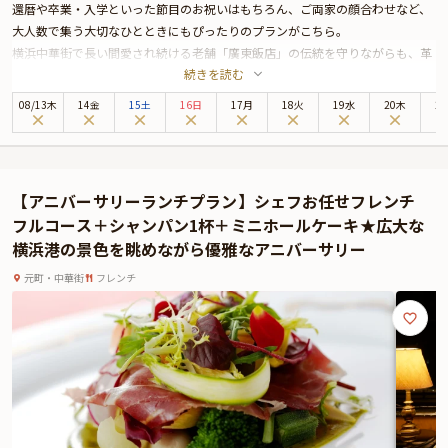
還暦や卒業・入学といった節目のお祝いはもちろん、ご両家の顔合わせなど、
大人数で集う大切なひとときにもぴったりのプランがこちら。
横浜中華街で長い間愛され続ける老舗「廣東飯店」の伝統を守りながらも、革
続きを読む
新を取り入れた本格広東料理をご堪能いただける特別なお祝いプランはいかが
でしょうか。
08
/
13
木
14金
15土
16日
17月
18火
19水
20木
2
昭和36年創業の風情と上質で落ち着いた雰囲気が漂う店内は、長寿祝いや合格
祝い、入学・卒業祝いなど記念すべきお祝いシーンに最適です。
お召し上がりいただくコースでは、蟹爪の揚げ物or北京ダック・アワビ煮込み
など豪華食材を使用したお料理を様々な味わいでご堪能いただけます。本場・
【アニバーサリーランチプラン】シェフお任せフレンチ
香港から招聘されたベテランシェフが、高級食材や旬の味覚を見た目も華やか
フルコース＋シャンパン1杯＋ミニホールケーキ★広大な
な料理へ昇華させ、皆様にお届けいたします。
横浜港の景色を眺めながら優雅なアニバーサリー
また、本プランはお祝い特典としてお食事のスタートを彩る乾杯ドリンクや可
愛らしい桃饅頭をご用意いたします。さらに、4名様以上のご予約で人目を気
元町・中華街
フレンチ
にせず過ごせる個室を確約いたしますので、ご家族でのご会食やご両家の集ま
りなどにも安心してご利用いただけます。
加えて、本プランでは、有料オプションで、主役の方へのサプライズにぴった
りな花束・ギフト・カスタマイズ可能なメッセージカードやお顔合わせ用しお
りをお付けすることが出来ます。メッセージカードとしおりは着席時に、花束
やギフトはデザートタイムにご予約主様にお渡し致しますので、サプライズに
お役立てください。詳しくは本ページ中段の「お祝いアイテム」の欄で、選ん