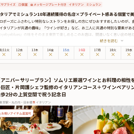
サプライズ
個室
メッセージプレート付き
イタリアン
ミシュラン
タリアでミシュラン10年連続獲得の名店×プライベート感ある個室で
ロポーズにふさわしい特別なレストランをお探しの方にぜひおすすめしたいのが、食通をも唸
イタリアンが共通の趣味」「ワインが好き」など、お二人に共通の特別な要素がある
byebyeblues』の味をそのまま東京で楽しめるこのお店は、間違いなく思い出の
続きを読む
店はJR東京駅丸の内南口から徒歩1分という抜群の立地に位置しています。都会の
沢な時間を提供。食通の間で名を馳せる「サローネグループ」の一角を担うこのお
8
/
11
火
12水
13木
14金
15土
16日
17月
18火
19水
いただけます。
々としたテーブル席に加え、最大6名まで着席可能な完全個室もご用意。プライベ
：￥12,100）。個室をご希望の場合は、事前にお電話（03-6812-2131）でご相
らに本プランでは、新鮮な海の恵みをふんだんに取り入れた、創意工夫にあふれる
【アニバーサリープラン】ソムリエ厳選ワインとお料理の相性
は、特別なメッセージを添えたデザートプレートが登場。感動的なプロポーズの瞬
の巨匠・片岡護シェフ監修のイタリアンコース＋ワインペアリ
切な方との忘れられないひとときを、「byebyeblues TOKYO」でぜひお楽しみく
徒歩2分の上質空間で祝う記念日
東京駅・丸の内・日本橋
イタリアン
お祝いアイテム追加可