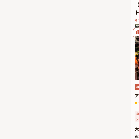
を
◆
★
（
★
フ
伝
A
ア
メ
大
東