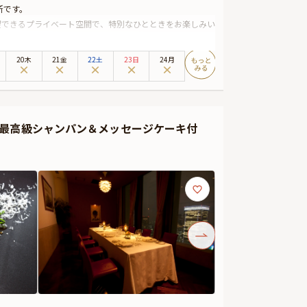
所です。
望できるプライベート空間で、特別なひとときをお楽しみい
たミラノ本店の味を受け継ぐ逸品は、旬の厳選食材を使用
20木
21金
22土
23日
24月
âteau Calon Ségur」が、お料理をより一層引き
たサプライズ演出で、大切な方の心に響く感動的な瞬間を
＋最高級シャンパン＆メッセージケーキ付
トいたします。美しい夜景、本格イタリアン、一流のおも
間をお過ごしください。
付けすることが出来ます。花束やギフトはデザートタイム
ージ中段の「お祝いアイテム」の欄で、お選びいただけま