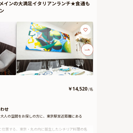
介メインの大満足イタリアンランチ★食通も
ン
￥
14,520
/
名
合わせ
け大人の空間をお探しの方に、東京駅至近距離にある
ションに位置する、東京・丸の内に誕生したシチリア料理の名