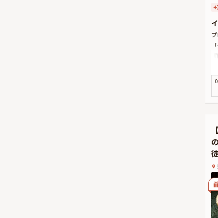
イ
プ
「
『
お
贅
0
み
広
金
さ
に
大