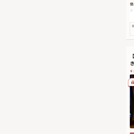
価
本
た
お
0
し
立
デ
お
一
て
☆
に
す