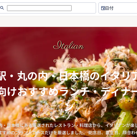
日付
Italian
駅・丸の内・日本橋のイタリ
向けおすすめランチ・ディナ
ン
内・日本橋にある厳選されたレストラン・料理店から、イタリアンが楽
すすめのプラン・コースだけを厳選しました。 記念日、誕生日、顔合わ