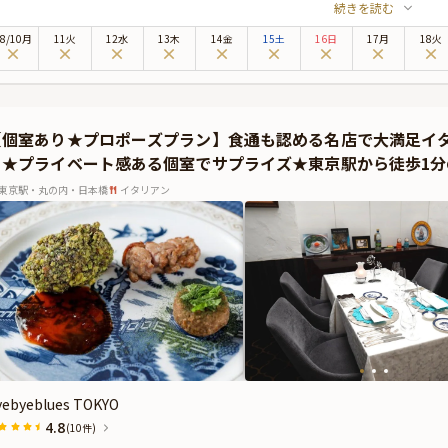
続きを読む
。イタリア本場でミシュラン星を10年連続で獲得した『byebyeblues』の味を
のレストランでは、両家顔合わせという特別なお祝い向けに、ランチタイムに贅沢
8
/
10
月
11火
12水
13木
14金
15土
16日
17月
18火
ております。シチリアと日本の食材の融合による美味しい料理、そして食通の間で
しを感じながら、贅沢なひとときをお楽しみください。
術的な料理の数々、ソムリエ資格を持つシェフ厳選のワイン、そして特別な日にふ
縮まること、間違いありません。
【個室あり★プロポーズプラン】食通も認める名店で大満足イ
大6名まで着席可能な完全個室を予約リクエスト可能で、利用の場合は個室料金別（￥
ト★プライベート感ある個室でサプライズ★東京駅から徒歩1分
開放的な空間も、記念日にまったく問題なくお使いいただけます。
室利用の確実なご予約のため、個室ご希望の際は事前にお電話（03-6812-2131）
東京駅・丸の内・日本橋
イタリアン
yebyeblues TOKYO
4.8
(10件)