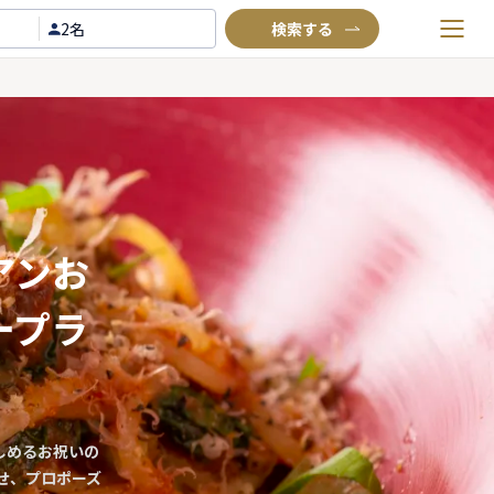
2名
お気に入りプラン
閲覧履歴
TOP
Annyお祝い体験について
Annyお祝いアイテムについて
アンお
よくあるご質問
ープラ
お問い合わせ
しめるお祝いの
せ、プロポーズ