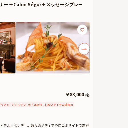
＋Calon Ségur＋メッセージプレー
美食体験をお約束いたします。
させていただきますので、ご予約時にご相談ください。
けすることができます。メッセージカードは着席時に、ギ
てください。とっておきのお祝いシーンを心を込めてお手
￥
83,000
/
名
タリアン
ミシュラン
ボトル付き
お祝いアイテム追加可
ア・デル・ポンテ」。数々のメディアや口コミサイトで高評