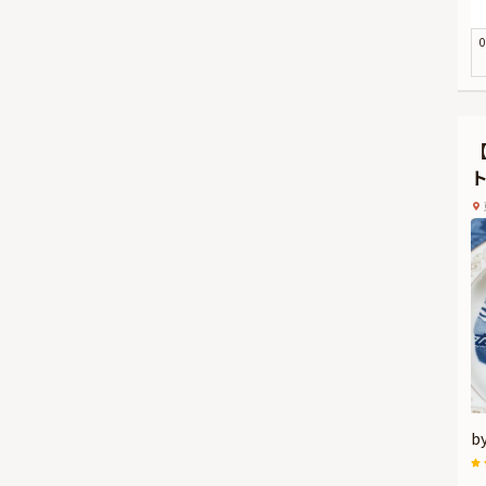
店
こ
0
し
な
芸
が
最
な
個
b