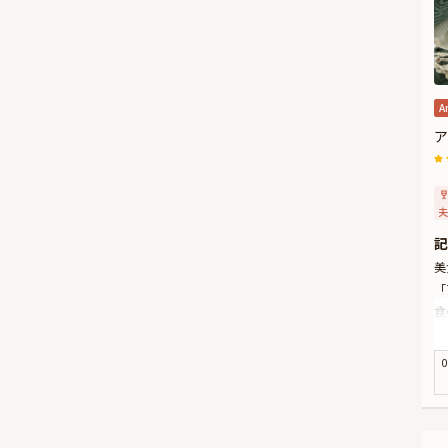
A
ア
夫
記
美
「
食
白
日
0
ア
ア
で
四