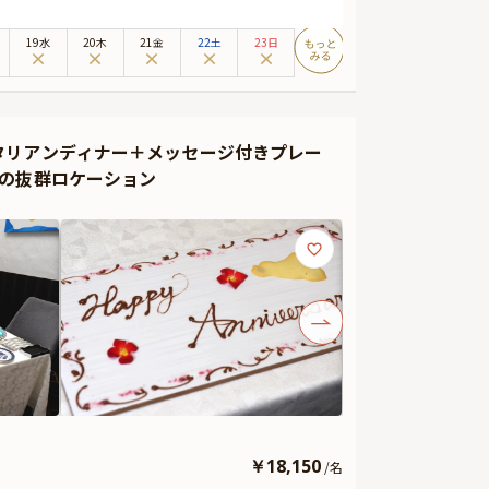
そのまま東京で楽しむことができます。
な時間を過ごして頂く2種類の特別なランチコースをご用意
19水
20木
21金
22土
23日
名を知らぬものはいないサローネグループの技術とおもて
さわしい上質なしつらえを感じる空間に、親族同士の距離
タリアンディナー＋メッセージ付きプレー
12,100円）となります。個室でなくても十分におしゃれ
の抜群ロケーション
等でご相談下さい。
￥
18,150
/
名