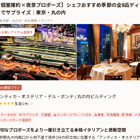
【個室確約×夜景プロポーズ】シェフおすすめ季節の全8品ディナー
お楽しみください。心地良いおもてなしと共に、素材の魅力を存分に楽しむ贅沢な
トでサプライズ｜東京・丸の内
◆Anny限定◆◆
ご希望に合わせてホールケーキのご用意も可能です。ご予算は人数に合わせて設定
東京駅・丸の内・日本橋
イタリアン
現地決済にて承ります）
お祝いアイテム追加可
有料オプションで花束やギフト、カスタマイズ可能なメッセージカードなどをお付
トはデザートタイムにご予約主様にお渡し致しますので、サプライズ演出にお役立
いいたします。
nny限定プラン
ンティカ・オステリア・デル・ポンテ / 丸の内ビルディング
5.0
(1件)
ケーキ付き
サプライズ
個室
メッセージプレート付き
絶景
高層階
夜景
イ
ッセージカード追加可
切なプロポーズをより一層引き立てる本格イタリアンと感動空間
京駅丸の内南口から地下道で徒歩2分の好立地に位置する「アンティカ・オステリ