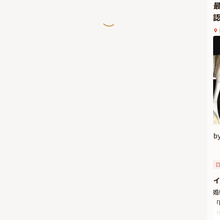
b
イ
婚
「
「