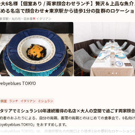
最大6名様【個室あり / 両家顔合わせランチ】贅沢＆上品な魚
認める名店で顔合わせ★東京駅から徒歩1分の抜群のロケーショ
東京駅・丸の内・日本橋
イタリアン
yebyeblues TOKYO
個室
ランチ
イタリアン
ミシュラン
タリアでミシュラン10年連続獲得の名店×大人の空間で過ごす両家顔
約者のおふたりによる、自分の両親、義理の両親とのはじめての食事会で、6名向
byebyeblues TOKYO」をおすすめします。
byebyeblues TOKYO」は、JR東京駅丸の内南口より徒歩1分の便利なロケー