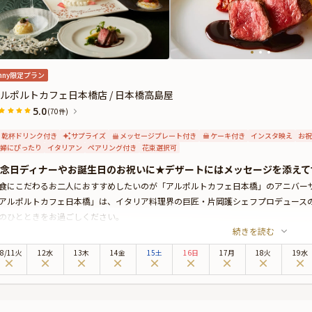
nny限定プラン
ルポルトカフェ日本橋店 / 日本橋高島屋
5.0
(70件)
乾杯ドリンク付き
サプライズ
メッセージプレート付き
ケーキ付き
インスタ映え
お祝
婦にぴったり
イタリアン
ペアリング付き
花束選択可
念日ディナーやお誕生日のお祝いに★デザートにはメッセージを添えて
食にこだわるお二人におすすめしたいのが「アルポルトカフェ日本橋」のアニバー
アルポルトカフェ日本橋」は、イタリア料理界の巨匠・片岡護シェフプロデュース
のひとときをお過ごしください。
続きを読む
を基調としたエレガントな印象の店内は居心地が良く、大切な方と過ごす特別なひ
常空間でお寛ぎください。
8
/
11
火
12水
13木
14金
15土
16日
17月
18火
19水
ニバーサリープランでは、季節の恵みを感じられるイタリアンコースをご用意。さ
リング（3杯）と、ご希望のメッセージを添えたデザートプレートをご提供いたし
、自然な会話を交わしながら、ひと皿ごとに心が通い合う、穏やかで親密な時間を
季折々の厳選食材を使用したお料理の数々は目にも美しく、一度食べたら忘れられ