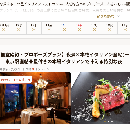
を受ける三ツ星イタリアンレストランは、大切な方へのプロポーズにふさわしい場
プランでは、地上180mの最上階にある完全個室をご用意。東京の美しい夜景を一
続きを読む
だけます。
料理は、Wメインやパスタを含む豪華全8品のコース。イタリアで三ツ星を獲得し
8
/
11
火
12水
13木
14金
15土
16日
17月
18火
19水
、見た目も味も格別な仕上がりです。さらに、華やかで気品あふれるボルドーの赤ワイン「Ch
てます。
ザートには、ご希望のメッセージを添えた特製プレートをご用意。愛の言葉を添え
届けします。
【個室確約・プロポーズプラン】夜景×本格イタリアン全8品
生に一度のプロポーズを成功へ導くため、経験豊富なスタッフが心を込めてサポー
き｜東京駅直結◆星付きの本場イタリアンで叶える特別な夜
なしが揃う「アンティカ・オステリア・デル・ポンテ」で、忘れられない特別な時
本プランでは、有料オプションで、プロポーズにぴったりな花束やギフトなどをお
東京駅・丸の内・日本橋
イタリアン
ご予約主様にお渡し致しますので、サプライズにお役立てください。詳しくは本ペ
お祝いアイテム追加可
。