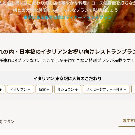
人とのお祝いはこだわりのお店で華やかな料理・コースに舌鼓を打ちな
婦との大切な時間をスペシャルなプランで彩りましょう。
東京にある誕生日向けディナー・ランチプラン
丸の内・日本橋のイタリアンお祝い向けレストランプラ
様連れOKプランなど、ここでしか予約できない特別プランが満載です
イタリアン 東京駅
に人気のこだわり
イタリアン
個室
ミシュラン
メッセージプレート付き
おすす
0
) プラン