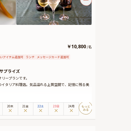
￥
10,800
/
名
いアイテム追加可
ランチ
メッセージカード追加可
サプライズ
サリープランです。
のイタリア料理店。気品溢れる上質空間で、記憶に残る美
とときに最適。都会の喧騒を忘れさせる、大人のための非
20木
21金
22土
23日
24月
らに、特別な日を華やかに演出する特典として、ワインペ
ます。ゆったりと寛げるテーブル席へご案内いたしますの
お楽しみください。
ない美味しさ。お料理とワインの相性を楽しむ上質な時間