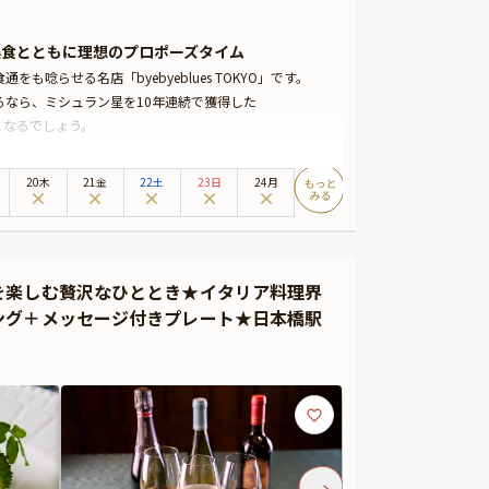
美食とともに理想のプロポーズタイム
らせる名店「byebyeblues TOKYO」です。
なら、ミシュラン星を10年連続で獲得した
地となるでしょう。
中心にありながら、シチリア料理の名店として静かな空間で
店では、確かな技術と心温まるおもてなしを存分にお楽し
20木
21金
22土
23日
24月
ート感を重視したいプロポーズの場にも最適です（個室料
談ください。
料理をご用意しております。そして、お食事の締めくくり
を楽しむ贅沢なひととき★イタリア料理界
間を美しく演出いたします。
ング＋メッセージ付きプレート★日本橋駅
ださい。