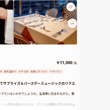
￥
11,000
/
名
K
授乳室あり
ホテル内
夫婦にぴったり
イタリアン
てサプライズ＆バースデーミュージックのリクエ
ープランはいかがでしょうか。生演奏に包まれながら、贅
」に一歩足を踏み入れると、そこには喧騒を忘れさせる上
ぴったり。