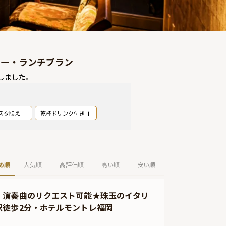
ナー・ランチプラン
しました。
スタ映え
乾杯ドリンク付き
め順
人気順
高評価順
高い順
安い順
】演奏曲のリクエスト可能★珠玉のイタリ
駅徒歩2分・ホテルモントレ福岡