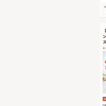
ご
0
地
お
を
す
日
★
本
が
※
そ
A
O