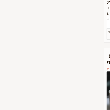
ア
「
し
当
お
会
0
人
ら
和
☆
が
い
※
そ