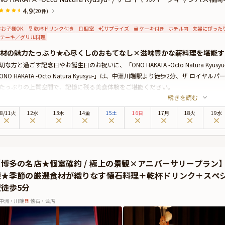
4.9
(20件)
お子様OK
乾杯ドリンク付き
個室
サプライズ
ケーキ付き
ホテル内
夫婦にぴった
テーキ／グリル料理
材の魅力たっぷり★心尽くしのおもてなし×滋味豊かな薪料理を堪能す
切な方と過ごす記念日やお誕生日のお祝いに、「ONO HAKATA -Octo Natura K
ONO HAKATA -Octo Natura Kyusyu-」は、中洲川端駅より徒歩2分、ザ
たっぷりの上質空間で、記憶に残る美食体験をご堪能ください。
続きを読む
の温もり溢れる店内は、落ち着きがあり、記念日デートに最適です。お席は、ゆっ
寛げる半個室確約コースもございますので、シーンに合わせてお選びください。
8
/
11
火
12水
13木
14金
15土
16日
17月
18火
19水
プランでは、九州の豊かな大地と海の恵みを贅沢に味わえる、全8品の薪料理コー
付きホールケーキをご用意しております。とっておきの演出が、大切な夜を華やか
火の薫香をまとった逸品は、ここでしか味わえない珠玉の味わい。厳選素材の旨み
日には、「ONO HAKATA -Octo Natura Kyusyu-」で心に残るひとときをお過ごし
【博多の名店★個室確約 / 極上の景観×アニバーサリープラ
Anny限定★
選★季節の厳選食材が織りなす懐石料理＋乾杯ドリンク＋スペ
料オプションでAnny限定の花束やギフト、カスタマイズ可能なメッセージカード
駅徒歩5分
に、ギフトはデザートタイムにご予約主様にお渡しいたしますので、サプライズ演
地震の影響により、当面の間、九州地方へのお祝いアイテムの配送に遅延が発生す
中洲・川端
懐石・会席
を優先し、一時的にプランページでのお祝いアイテムの掲載を休止させていただい