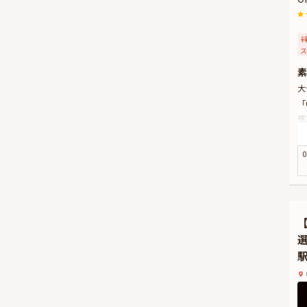
ス
素
大
「
感
木
ず
0
本
ジ
薪
念
★
有
時
※
け