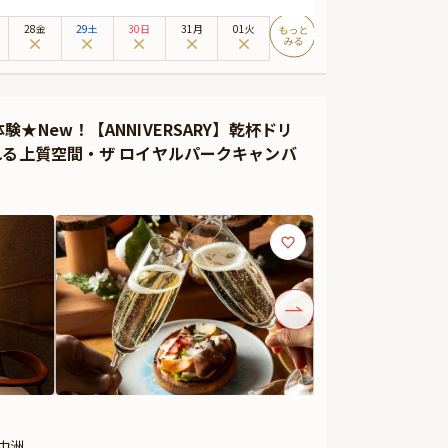
望む洗練空間が優しく寄り添います。ピアノの生演奏が心
28金
29土
30日
31月
01火
がら、思い出に残るひとときをお楽しみください。
別な夜の華やかな幕開けには乾杯用スパークリングワイン
にも美しい逸品は、ここでしか味わえない極上の味わいで
New！【ANNIVERSARY】乾杯ドリ
れる上質空間・ザ ロイヤルパークキャンバ
スタマイズ可能なメッセージカードなどをお付けすること
お渡し致しますので、サプライズにお役立てください。
延が発生する可能性がございます。
イテムの掲載を休止しております。
岡中洲