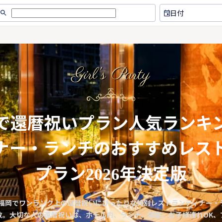
日付
Girl's Party
で還暦祝いプラン人気ランキ
ナー・ランチのおすすめレス
プラン2026年決定版
版】福岡でワンランク上の還暦祝いにぴったりな特別レストランディナー・
数。大切な人の還暦祝いは、ホテル内、ランチ、個室、お子様連れOK、