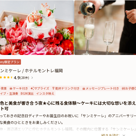
nny限定プラン
ンミケーレ / ホテルモントレ福岡
4.9
(28件)
夜景
ケーキ付き
サプライズ
乾杯ドリンク付き
メッセージプレート付き
お子様O
イブ・生演奏
BGM演出
インスタ映え
色と美食が響き合う夜★心に残る食体験〜ケーキには大切な想いを添え
ト可
っておきの記念日ディナーやお誕生日のお祝いに「サンミケーレ」のアニバーサリ
な美食のひとときをお楽しみください。
神・渡辺通エリアに佇むホテルモントレ福岡。その館内に位置する「サンミケーレ
続きを読む
空間が広がります。開放感のある店内は居心地が良く、特別な夜を過ごすお二人に