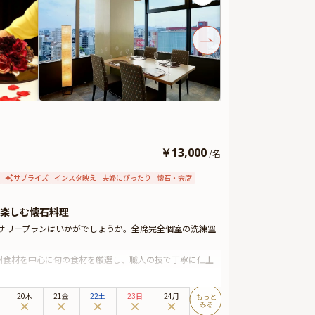
￥
13,000
/
名
サプライズ
インスタ映え
夫婦にぴったり
懐石・会席
楽しむ懐石料理
サリープランはいかがでしょうか。全席完全個室の洗練空
州食材を中心に旬の食材を厳選し、職人の技で丁寧に仕上
と過ごす特別な日のお食事にぴったり。気品に満ちた和モ
密な時間をお過ごしいただけます。
20木
21金
22土
23日
24月
。ここでしか味わえない逸品が、特別な日の思い出をより