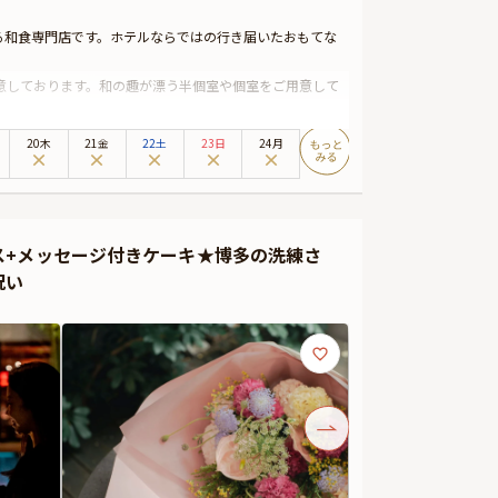
る和食専門店です。ホテルならではの行き届いたおもてな
意しております。和の趣が漂う半個室や個室をご用意して
用意。前菜からデザートまで、厳選された食材を使用し、職
20木
21金
22土
23日
24月
質さを兼ね備えた料理とおもてなしで、大切な方との素晴
津」で、特別な日を一層華やかにお祝いくださいませ。
スタマイズ可能なメッセージカードなどをお付けすること
ス+メッセージ付きケーキ★博多の洗練さ
主様にお渡し致しますので、サプライズにお役立てくださ
祝い
延が発生する可能性がございます。
イテムの掲載を休止しております。