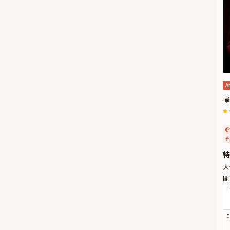
A
博
そ
特
大
間
「
げ
ダ
0
お