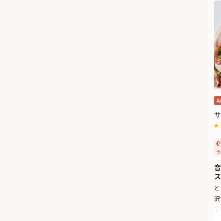
A
サ
ラ
音
ス
と
沢
天
質