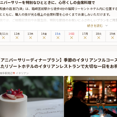
ニバーサリーを特別なひとときに、心尽くしの会席料理で
和食の店 那乃津」は、箱崎宮前駅から徒歩4分の福岡リーセントホテル内に位置す
とともに、職人の技が光る極上の会席料理を心ゆくまでお楽しみいただけます。
店では、ご結婚記念日やお誕生日、特別な節目のお祝いにふさわしいプランをご用
続きを読む
り、大切な方と過ごす特別なひとときを演出いたします。
席料理は、季節の恵みを取り入れた「若杉」「立花」「宝満」の3つのコースをご
8
/
11
火
12水
13木
14金
15土
16日
17月
18火
19水
が丁寧に仕上げた一皿一皿が、記憶に残るひとときを華やかに彩ります。格式と上
しい時間をお届けいたします。
の味わいと洗練された空間で、心に残るアニバーサリーを。ぜひ「和食の店 那乃
本プランでは、有料オプションで、アニバーサリーにぴったりな花束・ギフト・カ
【アニバーサリーディナープラン】季節のイタリアンフルコー
出来ます。メッセージカードは着席時に、花束やギフトはデザートタイムにご予約
れたリゾートホテルのイタリアンレストランで大切な一日をお
。詳しくは本ページ中段の「お祝いアイテム」の欄で、お選びいただけます。
令和8年熊本地震の影響により、当面の間、九州地方宛のお祝いアイテム配送に遅
博多駅周辺
イタリアン
のため、お客様への確実なお届けを優先し、一時的にプランページ上でのお祝いア