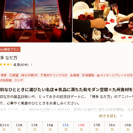
nny限定プラン
多 なだ万
4.9
(40件)
夜景
個室
お子様OK
乾杯ドリンク付き
絶景
高層階
メッセージプレート付き
の他和食
ランチ
別なひとときに選びたい名店★気品に満ちた和モダン空間×九州食材を
切な方の誕生日祝いや、とっておきの記念日デートに、「博多 なだ万」のアニバー
で、心華やぐ美食のひとときをお楽しみください。
博多 なだ万」は、櫛田神社前駅から徒歩5分、那珂川を眼下に望む日本料理店。九
続きを読む
る懐石料理をお楽しみいただけます。極上の景観を楽しめる完全個室は、大切な方
ン空間では、自然な会話を交わしながら、ひと皿ごとに心が通い合う、穏やかで親
8
/
11
火
12水
13木
14金
15土
16日
17月
18火
19水
召し上がりいただくのは、こだわりの季節食材を盛り込んだ、心尽くしの懐石料理