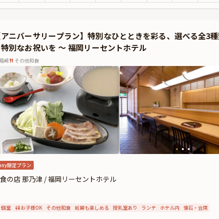
やかに彩ることでしょう。美しい器やしつらえと共に、季節の恵みを五感でお楽し
とっておきの演出が叶う特典＆オプション★
プランでは特典として、乾杯ドリンク、料理長よりお祝いの一品、スペシャルデザ
【アニバーサリープラン】特別なひとときを彩る、選べる全3
料オプションで、Anny限定の花束、ギフト、カスタマイズ可能なメッセージカー
る特別なお祝いを ～ 福岡リーセントホテル
時に、花束やギフトは食後にご予約主様にお渡し致しますので、是非サプライズ演
地震の影響により、当面の間、九州地方へのお祝いアイテムの配送に遅延が発生す
箱崎
その他和食
を優先し、一時的にプランページでのお祝いアイテムの掲載を休止させていただい
nny限定プラン
食の店 那乃津 / 福岡リーセントホテル
個室
お子様OK
その他和食
妊婦も楽しめる
授乳室あり
ランチ
ホテル内
懐石・会席