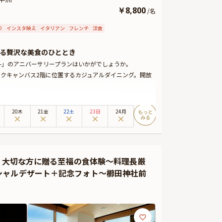
￥
8,800
/
名
り
インスタ映え
イタリアン
フレンチ
洋食
る贅沢な美食のひととき
yusyu-」のアニバーサリープランはいかがでしょうか。
 ロイヤルパークキャンバス2階に位置するカジュアルダイニング。開放
たりと食事を楽しめるテーブル席へご案内。周囲を気にせ
20木
21金
22土
23日
24月
スをご提供。さらに、乾杯ドリンクとデザートにはメッセー
に彩ることでしょう。
を堪能する、至福の食体験をお約束いたします。大切な記
ください。
ン】大切な方に贈る至福の食体験〜料理長厳
シャルデザート＋記念フォト〜櫛田神社前
などをお付けすることができます。メッセージカードは着席
出にお役立てください。
る可能性がございます。そのため、お客様への確実なお届
ております。