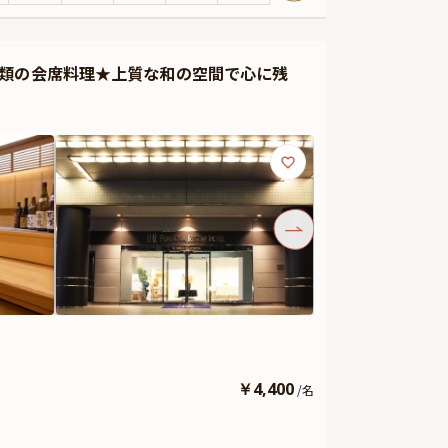
みください。
ート、記念フォトのサービスをご用意しております。さらに
種類の会席料理★上質な和の空間で心に残
ドなどをお付けすることが出来ます。メッセージカードは着
出にお役立てください。
る可能性がございます。そのため、お客様への確実なお届
ております。
￥
4,400
/
名