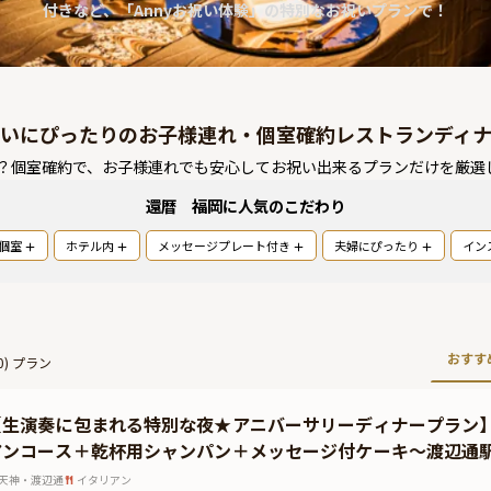
付きなど、「Annyお祝い体験」の特別なお祝いプランで！
いにぴったりのお子様連れ・個室確約レストランディ
？個室確約で、お子様連れでも安心してお祝い出来るプランだけを厳選
還暦 福岡
に人気のこだわり
個室
ホテル内
メッセージプレート付き
夫婦にぴったり
イン
おすす
0
) プラン
【生演奏に包まれる特別な夜★アニバーサリーディナープラン
アンコース＋乾杯用シャンパン＋メッセージ付ケーキ〜渡辺通
天神・渡辺通
イタリアン