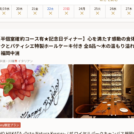
案内するのは、ゆったりと寛げるテーブル席。上質なおもてなしと、夜の街並みを
8
/
19
水
20木
21金
22土
23日
24月
25火
26水
27木
良く響く店内では、バースデーミュージックのリクエストも可能。音楽に包まれな
召し上がりいただくのは、厳選食材を使用したイタリアンフルコース。さらに、特
、締めくくりにはメッセージを添えたセレモニーケーキをご用意しております。目
。記念日ディナーに相応しい、美食体験となることでしょう。
【半個室確約コース有★記念日ディナー】心を満たす感動の食体験★
常から離れ、優雅なひとときを「サンミケーレ」で心ゆくまでお楽しみください。
ンクとパティシエ特製ホールケーキ付き 全8品〜木の温もり溢
Anny限定★
ス福岡中洲
プランでは、有料オプションで、大切な方へのサプライズにぴったりなギフト・カ
出来ます。メッセージカードは着席時に、ギフトはデザートタイムにご予約主様に
中洲・川端
イタリアン
令和8年熊本地震の影響により、当面の間、九州地方宛のお祝いアイテム配送に遅
のため、お客様への確実なお届けを優先し、一時的にプランページ上でのお祝いア
nny限定プラン
NO HAKATA -Octo Natura Kyusyu- / ザ ロイヤルパークキャンバス福