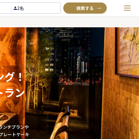
2名
お気に入りプラン
閲覧履歴
TOP
Annyお祝い体験について
Annyお祝いアイテムについて
ング！
よくあるご質問
トラン
お問い合わせ
ランチプランや
プレートケーキ