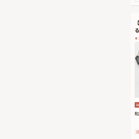
華
★
本
有
席
※
け
A
和