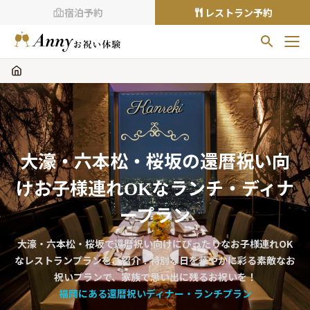
宿泊予約
レストラン予約
お気に入りプラン
お気に入りの登録がありません
Kanreki
プランの
をクリックすることで
お気に入りに追加できます。
大濠・六本松・桜坂の還暦祝い向
閲覧履歴
けお子様連れOKなランチ・ディナ
閲覧履歴はありません
過去に見たお店が最大10件まで表示されます。
ープラン
10件を超えると、古いものから順に削除されます。
大濠・六本松・桜坂で還暦祝い向けにぴったりなお子様連れOK
TOP
なレストランプランをご紹介！特別な日を華やかに彩る素敵なお
Annyお祝い体験について
祝いプランで、家族で思い出に残るお祝いを！
福岡にある還暦祝いディナー・ランチプラン
Annyお祝いアイテムについて