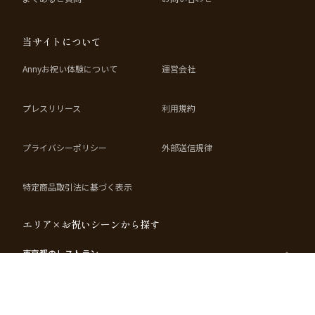
当サイトについて
Annyお祝い体験について
運営会社
プレスリリース
利用規約
プライバシーポリシー
外部送信規律
特定商品取引法に基づく表示
エリア×お祝いシーンから探す
東京都
のレストラン
東
東
東京
東京
東
東
東
京
京
都×
都×
京
京
京
都
都
結婚
接
都
都
都
×
×
記念
待・
×
×
×