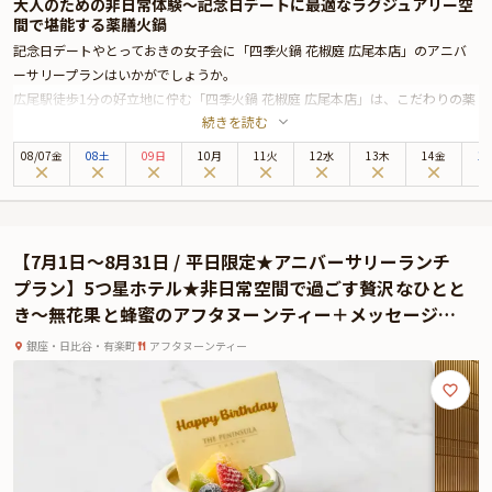
大人のための非日常体験〜記念日デートに最適なラグジュアリー空
間で堪能する薬膳火鍋
記念日デートやとっておきの女子会に「四季火鍋 花椒庭 広尾本店」のアニバ
ーサリープランはいかがでしょうか。
広尾駅徒歩1分の好立地に佇む「四季火鍋 花椒庭 広尾本店」は、こだわりの薬
続きを読む
膳火鍋と本格中華を堪能できる広尾エリアの名店です。都会の喧騒から離れ、
記憶に残る美食のひとときをお楽しみください。
08
/
07
金
08土
09日
10月
11火
12水
13木
14金
1
「四季火鍋 花椒庭 広尾本店」の洗練されたラグジュアリー空間は、まさに大
人の隠れ家。店内は落ち着きがあり、柔らかな間接照明が優しく空間を包み込
みます。ゆったりと食事を楽しめるテーブル席に加え、プライベート感溢れる
個室もご用意しておりますので、大切な方と過ごす特別な夜におすすめです。
【7月1日〜8月31日 / 平日限定★アニバーサリーランチ
料理長厳選のこだわり食材を使用した自慢の薬膳火鍋は、一度食べたら忘れら
プラン】5つ星ホテル★非日常空間で過ごす贅沢なひとと
れない美味しさです。咳込むほどに辛いスープを煮立て羊肉のくさみを消して
き〜無花果と蜂蜜のアフタヌーンティー＋メッセージプ
食べる四川の火鍋と、新鮮な魚介類を煮ながら食べる広東の火鍋。それぞれの
レート★ザ・ペニンシュラ東京
特色を活かし、素材の旨みを楽しめる程度の品のいい辛さの、洗練された味わ
銀座・日比谷・有楽町
アフタヌーンティー
いの火鍋に仕上げてご提供いたします。ここでしか味わえない、極上の美食体
験と共に大切な方とのかけがえのない時間をお過ごしください。
★とっておきの演出が叶う特典＆オプション★
「四季火鍋 花椒庭 広尾本店」のアニバーサリープランでは、特典として乾杯
ドリンクをおひとり様につき一杯ご提供いたします。さらに、有料オプション
でAnny限定のギフトや花束、メッセージカードをお付けすることができます。