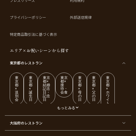
プレスリリース
利用規約
プライバシーポリシー
外部送信規律
特定商品取引法に基づく表示
エリア×お祝いシーンから探す
東京都
のレストラン
東
東
東京
東京
東
東
東
京
京
都×
都×
京
京
京
都
都
結婚
接
都
都
都
×
×
記念
待・
×
×
×
送
誕
日・
会食
母
父
ホ
別
生
記念
の
の
ワ
会
日
日
日
日
イ
ト
デ
もっとみる
ー
東
東
東
東
東
東
東
東
大阪府
のレストラン
京
京
京
京
京
京
京
京
都
都
都
都
都
都
都
都
×
×
×
×
×
×
×
×
ク
金
銀
プ
女
米
古
還