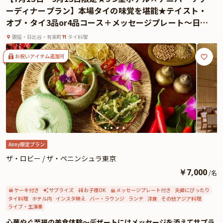
トをご用意しております。大切な記念日や華やかな女子会に、心に残るひとと
ーディナープラン】本場タイの味覚を堪能★テイスト・
きを「ザ・ロビー」でお楽しみください。
オブ・タイ3品or4品コース＋メッセージプレート〜日比
谷駅直結 / ザ・ペニンシュラ東京
銀座・日比谷・有楽町
タイ料理
お祝いアイテム追加可
Anny限定プラン
ザ・ロビー / ザ・ペニンシュラ東京
￥
7,000
/
名
ケーキ付き
サプライズ
お子様OK
メッセージプレート付き
夫婦にぴったり
タイ料理
ホテル内
インスタ映え
バー・ラウンジ
ランチ
洋食
その他アジア料理
ライブ・生演奏
心華やぐ至福の美食体験〜デザートにはメッセージを添えてサプラ