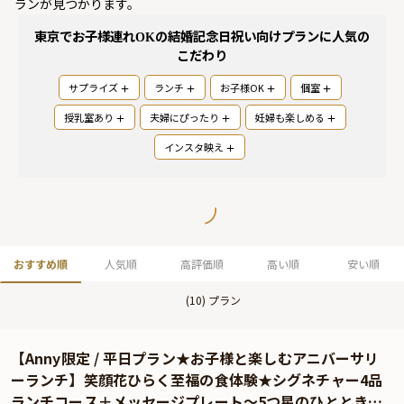
ランが見つかります。
東京でお子様連れOKの結婚記念日祝い向けプラン
に人気の
こだわり
サプライズ
ランチ
お子様OK
個室
授乳室あり
夫婦にぴったり
妊婦も楽しめる
インスタ映え
おすすめ順
人気順
高評価順
高い順
安い順
(
10
) プラン
【Anny限定 / 平日プラン★お子様と楽しむアニバーサリ
ーランチ】笑顔花ひらく至福の食体験★シグネチャー4品
ランチコース＋メッセージプレート〜5つ星のひとときを