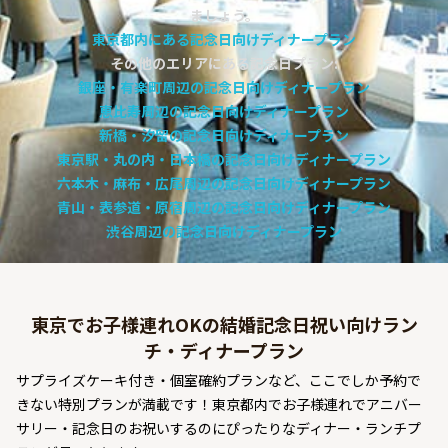
ましょう。
よくあるご質問
東京都内にある記念日向けディナープラン
お問い合わせ
その他のエリアにある記念日プラン:
銀座・有楽町周辺の記念日向けディナープラン
恵比寿周辺の記念日向けディナープラン
新橋・汐留の記念日向けディナープラン
東京駅・丸の内・日本橋の記念日向けディナープラン
六本木・麻布・広尾周辺の記念日向けディナープラン
青山・表参道・原宿周辺の記念日向けディナープラン
渋谷周辺の記念日向けディナープラン
東京でお子様連れOKの結婚記念日祝い向けラン
チ・ディナープラン
サプライズケーキ付き・個室確約プランなど、ここでしか予約で
きない特別プランが満載です！東京都内でお子様連れでアニバー
サリー・記念日のお祝いするのにぴったりなディナー・ランチプ