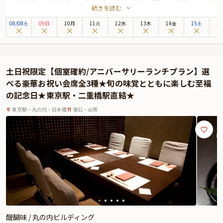
続きを読む
洗練された個室をご用意しております。
本プランでは、特選和牛や季節の鮮魚を贅沢に味わえる2種類のコースをご用
08
/
08
土
09日
10月
11火
12水
13木
14金
15土
1
意。趣向を凝らした逸品が並び、特別な日を華やかに彩ります。炭火焼や出汁
を活かした職人技が光る料理を味わいながら、大切な方と心に残る至福のひと
ときをお過ごしください。
和の趣漂う個室で、心温まる記念日ディナーを。
土日祝限定【個室確約/アニバーサリーランチプラン】選
べる豪華お祝い会席全3種★旬の味覚とともに楽しむ至福
の記念日★東京駅・二重橋駅直結★
東京駅・丸の内・日本橋
懐石・会席
醍醐味 / 丸の内ビルディング