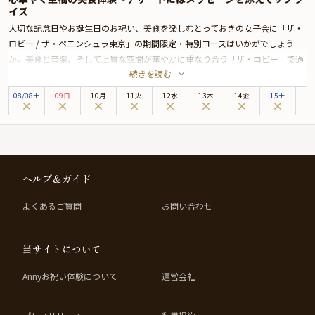
イズ
大切な記念日やお誕生日のお祝い、美食を楽しむとっておきの女子会に「ザ・
ロビー / ザ・ペニンシュラ東京」の期間限定・特別コースはいかがでしょう
か。美食と音楽、そして上質な空間が華やかに重なり合う「ザ・ロビー」で過
続きを読む
ごす時間は、大切な一日を記憶に残るひとときへと導いてくれることでしょ
う。
08
/
08
土
09日
10月
11火
12水
13木
14金
15土
1
ザ・ペニンシュラ東京は、皇居外苑と日比谷公園に面し、銀座へも徒歩圏内と
いう、都内屈指のロケーションに佇む5つ星ホテル。優美なシャンデリアがき
らめく洗練された空間「ザ・ロビー」では、生演奏に包まれながら、ゆったり
とお食事のひとときをお楽しみいただけます。
本プランでお届けするのは、スパイスやハーブを取り入れた伝統的なタイ料理
ヘルプ＆ガイド
コース。ブイヨンやソース、ドレッシングに至るまで店内で丁寧に仕込み、素
材本来の味わいを引き出した本格的な一皿をご提供いたします。ザ・ペニンシ
よくあるご質問
お問い合わせ
ュラ バンコクのタイ料理レストラン「ティプタラ」とのコラボレーションによ
り実現した、期間限定コースを心ゆくまでご堪能ください。
★とっておきの演出が叶う特典＆オプション★
当サイトについて
本プランでは特典として、メッセージプレートをご用意。是非サプライズ演出
にお役立てください。とっておきのアニバーサリーをスタッフが心を込めてお
Annyお祝い体験について
運営会社
手伝いいたします。