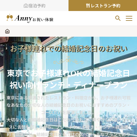
宿泊予約
レストラン予約
お気に入りプラン
お気に入りの登録がありません
お子様連れでの結婚記念日のお祝い
プランの
をクリックすることで
お気に入りに追加できます。
東京でお子様連れOKの結婚記念日
閲覧履歴
閲覧履歴はありません
祝い向けランチ・ディナープラン
過去に見たお店が最大10件まで表示されます。
東京にある厳選されたレストラン・料理店から、お子様連れ可能
10件を超えると、古いものから順に削除されます。
なあなたの大切な人の結婚記念日のお祝いにおすすめのプラン・
TOP
コースだけを厳選しました。
大切な人との結婚記念日はこだわりのお店で華やかな料理・コー
Annyお祝い体験について
スに舌鼓を打ちながら、プレートケーキ付き・ランチ・夜景確
Annyお祝いアイテムについて
約・個室など、結婚記念日ならではのスペシャルなプランで彩り