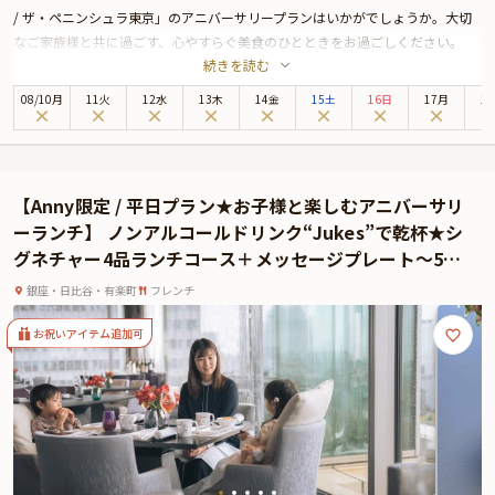
/ ザ・ペニンシュラ東京」のアニバーサリープランはいかがでしょうか。大切
なご家族様と共に過ごす、心やすらぐ美食のひとときをお過ごしください。
続きを読む
ザ・ペニンシュラ東京は、皇居外苑と日比谷公園に面しており、銀座までは徒
歩圏内と最高のロケーションに位置する5つ星ホテル。最上階の美食空間
08
/
10
月
11火
12水
13木
14金
15土
16日
17月
1
「Peter」では、伝統と革新が調和するモダンフレンチをお楽しみいただけま
す。
本プランでお召し上がりいただくのは、新進気鋭のシェフ、ヨハン・ダコスタ
による贅沢なランチコース。日本の出汁や日本料理のテクニックなどを取り入
【Anny限定 / 平日プラン★お子様と楽しむアニバーサリ
れた、華やかなプレゼンテーションのモダンフレンチは、一度食べたら忘れら
ーランチ】 ノンアルコールドリンク“Jukes”で乾杯★シ
れない美味しさです。極上の美食体験が、大切な日をより鮮やかに彩ります。
グネチャー4品ランチコース＋メッセージプレート〜5つ
お子様用には、限定ペニンシュラベアクッキー付きのデザートを含む、お子様
星のひとときをお子様の宝物に〜ザ・ペニンシュラ東京
3品コースをご用意しておりますので、ご家族みなさまで和やかな美食のひと
銀座・日比谷・有楽町
フレンチ
★最上階
ときをお過ごしいただけます。
さらに本プランでは、メッセージプレートを特典としてご用意しております。
お祝いアイテム追加可
大切な記念日が、特別な思い出としていつまでも輝く素敵な一日になりますよ
うに「Peter」で心ゆくまでお楽しみください。
★とっておきの演出が叶うオプション★
有料オプションで、お飲み物や、ザ・ペニンシュラ東京特製ケーキ、Anny限定
の花束やギフト、カスタマイズ可能なメッセージカードなどをお付けすること
ができます。メッセージカードは着席時に、花束やギフトはデザートタイムに