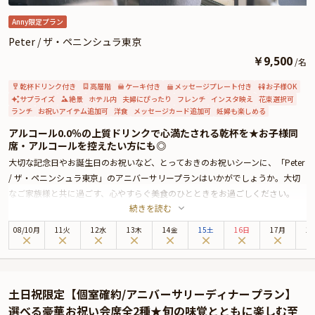
ご予約主様にお渡し致しますので、サプライズ演出にお役立てください。
Anny限定プラン
Peter / ザ・ペニンシュラ東京
￥
9,500
/
名
乾杯ドリンク付き
高層階
ケーキ付き
メッセージプレート付き
お子様OK
サプライズ
絶景
ホテル内
夫婦にぴったり
フレンチ
インスタ映え
花束選択可
ランチ
お祝いアイテム追加可
洋食
メッセージカード追加可
妊婦も楽しめる
アルコール0.0％の上質ドリンクで心満たされる乾杯を★お子様同
席・アルコールを控えたい方にも◎
大切な記念日やお誕生日のお祝いなど、とっておきのお祝いシーンに、「Peter
/ ザ・ペニンシュラ東京」のアニバーサリープランはいかがでしょうか。大切
なご家族様と共に過ごす、心やすらぐ美食のひとときをお過ごしください。
続きを読む
ザ・ペニンシュラ東京は、皇居外苑と日比谷公園に面し、銀座までも徒歩圏内
という恵まれたロケーションに佇む5つ星ホテル。最上階の美食空間「Peter」
08
/
10
月
11火
12水
13木
14金
15土
16日
17月
1
では、伝統と革新が調和するモダンフレンチをお楽しみいただけます。
本プランでお召し上がりいただくのは、新進気鋭のシェフ、ヨハン・ダコスタ
による贅沢なランチコース。日本の出汁や日本料理のテクニックなどを取り入
れた、華やかなプレゼンテーションのモダンフレンチは、記憶に残る味わいを
土日祝限定【個室確約/アニバーサリーディナープラン】
お楽しみいただけます。極上の美食体験が、大切な日をより鮮やかに彩ること
選べる豪華お祝い会席全2種★旬の味覚とともに楽しむ至