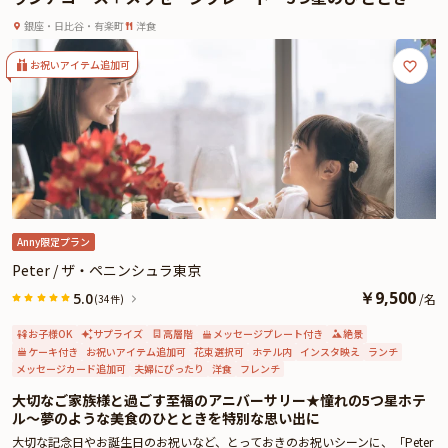
お子様の宝物に〜ザ・ペニンシュラ東京★最上階の洗練
銀座・日比谷・有楽町
洋食
空間
お祝いアイテム追加可
Anny限定プラン
Peter / ザ・ペニンシュラ東京
￥
9,500
5.0
/
名
(34件)
お子様OK
サプライズ
高層階
メッセージプレート付き
絶景
ケーキ付き
お祝いアイテム追加可
花束選択可
ホテル内
インスタ映え
ランチ
メッセージカード追加可
夫婦にぴったり
洋食
フレンチ
大切なご家族様と過ごす至福のアニバーサリー★憧れの5つ星ホテ
ル〜夢のような美食のひとときを特別な思い出に
大切な記念日やお誕生日のお祝いなど、とっておきのお祝いシーンに、「Peter