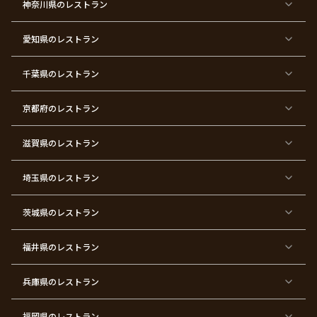
神奈川県
のレストラン
リ
婚
婚
ロ
子
寿
希
暦
ス
式
式
ポ
会
マ
ー
ス
ズ
愛知県
のレストラン
東
東
東
東
東
東
東
東
京
京
京
京
京
京
京
京
千葉県
都
のレストラン
都
都
都
都
都
都
都
×
×
×
×
×
×
×
×
バ
七
婚
成
ク
内
退
卒
レ
五
約
人
リ
定
職
業
ン
三
式
ス
祝
式
京都府
のレストラン
タ
マ
い
イ
ス
ン
パ
ー
滋賀県
のレストラン
テ
ィ
ー
埼玉県
のレストラン
東
東
東
東
東
東
東
東
京
京
京
京
京
京
京
京
都
都
都
都
都
都
都
都
茨城県
のレストラン
×
×
×
×
×
×
×
×
サ
忘
結
入
長
ハ
ハ
入
プ
年
婚
学
寿
ー
ロ
園
ラ
会
式
式
フ
ウ
式
福井県
のレストラン
イ
二
バ
ィ
ズ
次
ー
ン
パ
会
ス
パ
ー
デ
ー
兵庫県
のレストラン
テ
ー
テ
ィ
ィ
ー
ー
福岡県
のレストラン