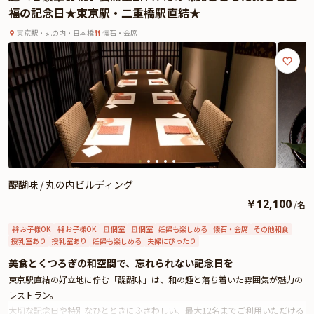
でしょう。お子様用には、限定ペニンシュラベアクッキー付きのデザートを含
福の記念日★東京駅・二重橋駅直結★
むお子様3品コースもご用意しておりますので、ご家族みなさまで和やかな美
食のひとときをお過ごしください。
東京駅・丸の内・日本橋
懐石・会席
さらに本プランでは、ロンドン発のノンアルコールドリンク「Jukes（100％オ
ーガニック）」を、お一人様につき一杯、乾杯ドリンクとしてご用意。アルコ
ール0.0％でありながら、複雑で上品なフレーバーが広がる一杯が、お料理の
味わいを引き立てながら、記念日のはじまりをやさしく演出いたします。ラン
チタイムのお祝いはもちろん、お子様同席でのご利用や、ご体調・ご予定によ
りアルコールを控えたい方にも、安心して乾杯のひとときをお楽しみいただけ
ます。
また、メッセージプレートを特典としてご用意しております。大切な記念日
が、特別な思い出になりますように「Peter」が心に残るひとときをお届けいた
醍醐味 / 丸の内ビルディング
します。
￥
12,100
★とっておきの演出が叶うオプション★
/
名
有料オプションで、お飲み物や、ザ・ペニンシュラ東京特製ケーキ、Anny限定
お子様OK
お子様OK
個室
個室
妊婦も楽しめる
懐石・会席
その他和食
の花束やギフト、カスタマイズ可能なメッセージカードなどをお付けすること
授乳室あり
授乳室あり
妊婦も楽しめる
夫婦にぴったり
ができます。
美食とくつろぎの和空間で、忘れられない記念日を
メッセージカードは着席時に、花束やギフトはデザートタイムにご予約主様に
お渡し致しますので、サプライズ演出にお役立てください。
東京駅直結の好立地に佇む「醍醐味」は、和の趣と落ち着いた雰囲気が魅力の
レストラン。
大切な記念日や特別なひとときにふさわしい、最大12名までご利用いただける