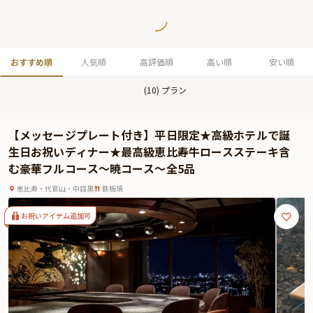
おすすめ順
人気順
高評価順
高い順
安い順
(
10
) プラン
【メッセージプレート付き】平日限定★高級ホテルで誕
生日お祝いディナー★最高級恵比寿牛ロースステーキ含
む豪華フルコース～暁コース～全5品
恵比寿・代官山・中目黒
鉄板焼
お祝いアイテム追加可