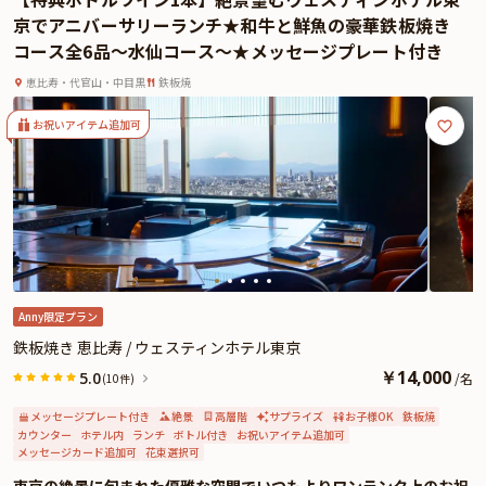
理をお楽しみください。
京でアニバーサリーランチ★和牛と鮮魚の豪華鉄板焼き
食後にはメッセージ付きのデザートプレートもご用意いたします。
コース全6品～水仙コース～★メッセージプレート付き
また、お子様含めた3名様以上のご予約でお子様メニューを1名様分サービスの
お子様連れに嬉しい特典付です。お子様メニューは、国産牛はじめオムライス
恵比寿・代官山・中目黒
鉄板焼
やバターコーンなど喜ばれること間違いないラインナップでご用意いたしま
す。
お祝いアイテム追加可
是非、本プランで笑顔あふれる和やかなお祝いランチをお過ごしください。
Anny限定プラン
鉄板焼き 恵比寿 / ウェスティンホテル東京
￥
14,000
5.0
/
名
(10件)
メッセージプレート付き
絶景
高層階
サプライズ
お子様OK
鉄板焼
カウンター
ホテル内
ランチ
ボトル付き
お祝いアイテム追加可
メッセージカード追加可
花束選択可