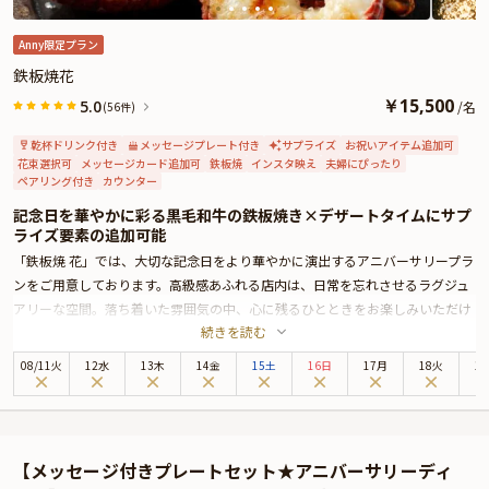
Anny限定プラン
鉄板焼花
￥
15,500
5.0
/
名
(56件)
乾杯ドリンク付き
メッセージプレート付き
サプライズ
お祝いアイテム追加可
花束選択可
メッセージカード追加可
鉄板焼
インスタ映え
夫婦にぴったり
ペアリング付き
カウンター
記念日を華やかに彩る黒毛和牛の鉄板焼き×デザートタイムにサプ
ライズ要素の追加可能
「鉄板焼 花」では、大切な記念日をより華やかに演出するアニバーサリープラ
ンをご用意しております。高級感あふれる店内は、日常を忘れさせるラグジュ
アリーな空間。落ち着いた雰囲気の中、心に残るひとときをお楽しみいただけ
続きを読む
ます。
記念日を華やかに彩るアニバーサリーコースでは、特選黒毛和牛の雌牛A5ラン
08
/
11
火
12水
13木
14金
15土
16日
17月
18火
1
クヒレとサーロインの食べ比べをはじめ、オマール海老やフォアグラといった
豪華食材を使用。一品一品、シェフが目の前で丁寧に仕上げる鉄板焼をお届け
します。ディナーを盛り上げる乾杯ドリンクを皮切りに贅沢なディナーをお楽
しみください。
【メッセージ付きプレートセット★アニバーサリーディ
また、赤・白・スパークリングなどの豊富なワインもラインナップ。ペアリン