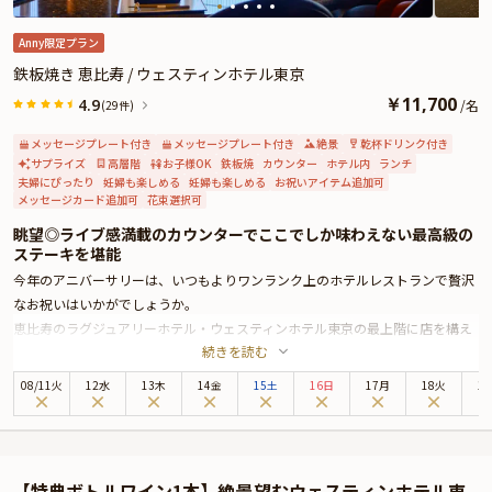
Anny限定プラン
鉄板焼き 恵比寿 / ウェスティンホテル東京
￥
11,700
4.9
/
名
(29件)
メッセージプレート付き
メッセージプレート付き
絶景
乾杯ドリンク付き
サプライズ
高層階
お子様OK
鉄板焼
カウンター
ホテル内
ランチ
夫婦にぴったり
妊婦も楽しめる
妊婦も楽しめる
お祝いアイテム追加可
メッセージカード追加可
花束選択可
眺望◎ライブ感満載のカウンターでここでしか味わえない最高級の
ステーキを堪能
今年のアニバーサリーは、いつもよりワンランク上のホテルレストランで贅沢
なお祝いはいかがでしょうか。
恵比寿のラグジュアリーホテル・ウェスティンホテル東京の最上階に店を構え
続きを読む
る「鉄板焼 恵比寿」の大切なお祝いに最適なアニバーサリープランをご紹介い
たします。
08
/
11
火
12水
13木
14金
15土
16日
17月
18火
1
お席は、目の前で調理するライブ感満載かつホテル最上階からの東京の美しい
景色を望むカウンター席へご案内いたします。
お召し上がりいただくのは、乾杯スパークリング付きの特選和牛ステーキ含む
全5品の贅沢なランチコースです。目の前で焼き上げられた出来立ての鉄板料
【特典ボトルワイン1本】絶景望むウェスティンホテル東