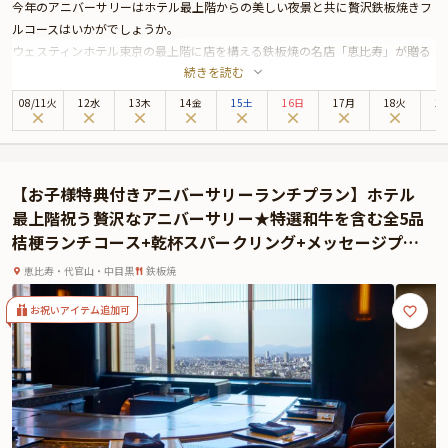
今年のアニバーサリーはホテル最上階からの美しい夜景と共に贅沢鉄板焼きフ
ルコースはいかがでしょうか。
ウェスティンホテル東京の最上階に店を構える鉄板焼の名店「恵比寿」が贈る
続きを読む
最上級贅沢ディナーコースです。ここでしか味わえない最高級黒毛和牛「恵比
寿牛」のロースステーキやロブスターグリルなど豪華食材に加え、ワインボト
08
/
11
火
12水
13木
14金
15土
16日
17月
18火
1
ルまで付いたアニバーサリーにふさわしいスペシャルプランです。
お席は、目の前で調理する熟練シェフのライブパフォーマンスをお楽しみいた
だけるカウンター席へご案内いたします。五感で楽しむことが出来るカウンタ
ー席の醍醐味に加え、東京の煌びやかな夜景も望むことが出来る贅沢なお席で
【お子様特典付きアニバーサリーランチプラン】ホテル
お食事をお楽しみください。
最上階祝う贅沢なアニバーサリー★特選和牛を含む全5品
また、コースの最後にはご希望のメッセージを添えたデザートプレートをお出
桔梗ランチコース+乾杯スパークリング+メッセージプレ
しします。ご希望のメッセージをお申し込み時にご入力ください。
ート付き★恵比寿の高級ホテルで至福のときを
豪華鉄板焼きと美しい夜景を堪能する、いつまでも思い出に残る素敵なアニバ
恵比寿・代官山・中目黒
鉄板焼
ーサリーをお過ごしください。
お祝いアイテム追加可