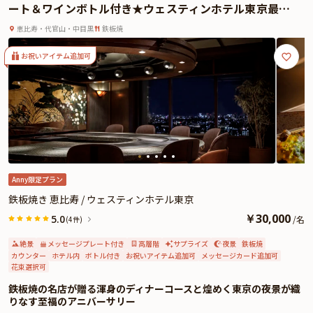
ート＆ワインボトル付き★ウェスティンホテル東京最上
また本プランは、メッセージデザートプレートの特典付です。ご希望のメッセ
階からの絶景と共に
ージを添えたデザートプレートをサプライズでお出しします。
恵比寿・代官山・中目黒
鉄板焼
豪華鉄板焼きコースとサプライズメッセージでワンランク上の特別感溢れる誕
生日をお過ごしください。
お祝いアイテム追加可
Anny限定プラン
鉄板焼き 恵比寿 / ウェスティンホテル東京
￥
30,000
5.0
/
名
(4件)
絶景
メッセージプレート付き
高層階
サプライズ
夜景
鉄板焼
カウンター
ホテル内
ボトル付き
お祝いアイテム追加可
メッセージカード追加可
花束選択可
鉄板焼の名店が贈る渾身のディナーコースと煌めく東京の夜景が織
りなす至福のアニバーサリー