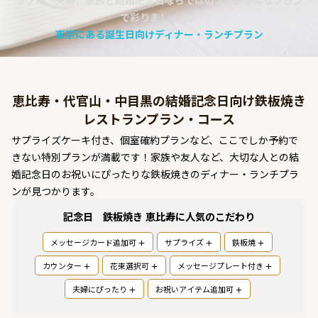
ップル、夫婦、家族と結婚記念日ならではのスペシャルなプラン
よくあるご質問
で彩りましょう。
東京にある誕生日向けディナー・ランチプラン
お問い合わせ
恵比寿・代官山・中目黒の結婚記念日向け鉄板焼き
レストランプラン・コース
サプライズケーキ付き、個室確約プランなど、ここでしか予約で
きない特別プランが満載です！家族や友人など、大切な人との結
婚記念日のお祝いにぴったりな鉄板焼きのディナー・ランチプラ
ンが見つかります。
記念日 鉄板焼き 恵比寿
に人気のこだわり
メッセージカード追加可
サプライズ
鉄板焼
カウンター
花束選択可
メッセージプレート付き
夫婦にぴったり
お祝いアイテム追加可