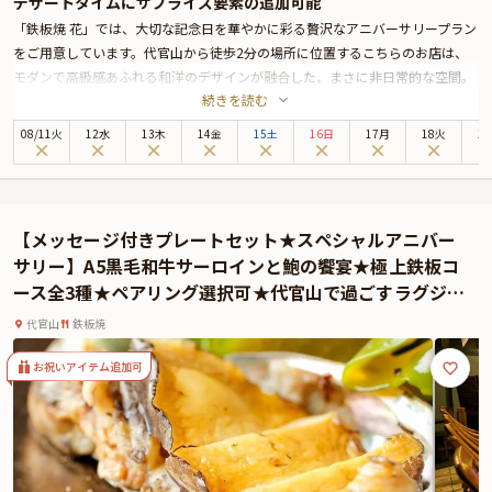
デザートタイムにサプライズ要素の追加可能
「鉄板焼 花」では、大切な記念日を華やかに彩る贅沢なアニバーサリープラン
をご用意しています。代官山から徒歩2分の場所に位置するこちらのお店は、
モダンで高級感あふれる和洋のデザインが融合した、まさに非日常的な空間。
続きを読む
シェフが厳選したA5ランクの黒毛和牛を使用したステーキを中心に、一品一品
丁寧に調理された最高級の食材をお楽しみいただけます。
08
/
11
火
12水
13木
14金
15土
16日
17月
18火
1
記念日には乾杯ドリンクと共に、豪華なステーキや絶品の魚介が堪能できるデ
ィナーコースをお届け。ワインは赤、白、泡と豊富に取り揃え、ペアリングを
楽しめるコースもご用意してます。お祝いの締めくくりには、メッセージ付き
プレートでサプライズ。大切な人への感謝の気持ちを込めた一皿が、特別な時
【メッセージ付きプレートセット★スペシャルアニバー
間をさらに輝かせます。
サリー】A5黒毛和牛サーロインと鮑の饗宴★極上鉄板コ
さらに本プランでは、有料オプションで、アニバーサリーにぴったりな花束・
ース全3種★ペアリング選択可★代官山で過ごすラグジュ
ギフト・カスタマイズ可能なメッセージカードなどをお付けすることが出来ま
アリーな夜
す。メッセージカードは着席時に、花束やギフトはデザートタイムにご予約主
代官山
鉄板焼
様にお渡し致しますので、サプライズにお役立てください。詳しくは本ページ
中段の「お祝いアイテム」の欄でお選び頂けます。
お祝いアイテム追加可
空間、料理、接客すべてにおいて「おもてなしの心」を大切にしている「鉄板
焼 花」。絶品の鉄板焼とラグジュアリーな空間で最高の時間をお過ごしくださ
い。