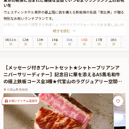
東京の絶景に包まれた優雅な空間でいつもよりワンランク上のお祝
いを
ウェスティンホテル東京の最上階に店を構える鉄板焼の名店「恵比寿」が贈る
特別なお祝いランチプランです。
お席は、目の前で調理する熟練シェフのライブパフォーマンスをお楽しみいた
続きを読む
だけるカウンター席へご案内いたします。東京の街並みをバックに五感で楽し
むことが出来るカウンター席は、お祝いの特別感をより演出してくれることで
08
/
11
火
12水
13木
14金
15土
16日
17月
18火
1
しょう。
お召し上がりいただくのは、最高級和牛ステーキや季節のシーフードグリルな
ど豪華食材をふんだんに使用した鉄板焼きコース全6品です。お子様メニュー
もご用意しておりますので、ご家族揃ってのお祝いにも最適なプランです。ま
【メッセージ付きプレートセット★シャトーブリアンア
た、コースの最後にはご希望のメッセージを添えたデザートプレートをサプラ
ニバーサリーディナー】記念日に華を添えるA5黒毛和牛
イズでお出しします。
の極上鉄板コース全3種★代官山のラグジュアリー空間で
さらにお祝い特典としてソムリエ厳選のボトルワインを1本プレゼントいたし
過ごす特別な夜
ます。お料理と相性抜群のワインをランチタイムから贅沢にご堪能いただけま
代官山
鉄板焼
す。
上質なホテルレストランならではの充実のおもてなしと美食×美酒×美景が織
お祝いアイテム追加可
りなす至福のアニバーサリーをお過ごしください。