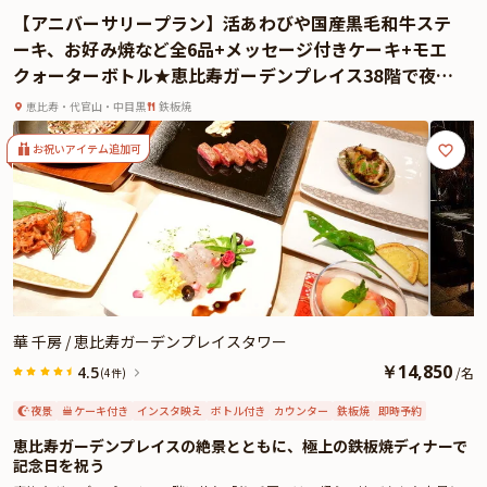
お料理に合わせたペアリングも可能です。クライマックスにはメッセージ入り
【アニバーサリープラン】活あわびや国産黒毛和牛ステ
のデザートプレートで心温まるサプライズを演出。大切な方への感謝の気持ち
ーキ、お好み焼など全6品+メッセージ付きケーキ+モエ
が、忘れられないひと皿として記憶に残ります。
クォーターボトル★恵比寿ガーデンプレイス38階で夜景
さらに本プランでは、有料オプションで、アニバーサリーにぴったりな花束・
を望みながらお祝い
ギフト・カスタマイズ可能なメッセージカードなどをお付けすることが出来ま
恵比寿・代官山・中目黒
鉄板焼
す。メッセージカードは着席時に、花束やギフトはデザートタイムにご予約主
様にお渡し致しますので、サプライズにお役立てください。詳しくは本ページ
お祝いアイテム追加可
中段の「お祝いアイテム」の欄でお選び頂けます。
上質な料理、心地よいサービス、そして特別感あふれる空間が揃った「鉄板焼
花」で、記念日をより一層輝かせる素敵な夜をお過ごしください。
華 千房 / 恵比寿ガーデンプレイスタワー
￥
14,850
4.5
/
名
(4件)
夜景
ケーキ付き
インスタ映え
ボトル付き
カウンター
鉄板焼
即時予約
恵比寿ガーデンプレイスの絶景とともに、極上の鉄板焼ディナーで
記念日を祝う