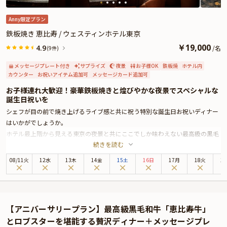
Anny限定プラン
鉄板焼き 恵比寿 / ウェスティンホテル東京
￥
19,000
4.9
/
名
(9件)
メッセージプレート付き
サプライズ
夜景
お子様OK
鉄板焼
ホテル内
カウンター
お祝いアイテム追加可
メッセージカード追加可
お子様連れ大歓迎！豪華鉄板焼きと煌びやかな夜景でスペシャルな
誕生日祝いを
シェフが目の前で焼き上げるライブ感と共に祝う特別な誕生日お祝いディナー
はいかがでしょうか。
ホテル最上階から見える東京の夜景と共にここでしか味わえない最高級の黒毛
続きを読む
和牛「恵比寿牛」のロースステーキを味わう贅沢なお祝いプランをご用意しま
した。
08
/
11
火
12水
13木
14金
15土
16日
17月
18火
1
お席は、鉄板を挟みシェフが目の前で調理や料理の解説をするライブパフォー
マンスと最高の焼き加減の出来立て料理の数々を堪能できるカウンター席へご
案内いたします。
お祝いディナーは、黒毛和牛「恵比寿牛」のロースステーキ含む豪華フルコー
【アニバーサリープラン】最高級黒毛和牛「恵比寿牛」
ス全5品をご提供いたします。また、二つのお子様メニューもご用意しており
とロブスターを堪能する贅沢ディナー＋メッセージプレ
ますので、お子様連れのお客様も大歓迎です。