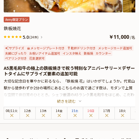
Anny限定プラン
鉄板焼花
￥
11,000
5.0
/
名
(24件)
サプライズ
メッセージプレート付き
乾杯ドリンク付き
メッセージカード追加可
夫婦にぴったり
お祝いアイテム追加可
インスタ映え
鉄板焼
カウンター
ペアリング付き
花束選択可
A5黒毛和牛の極上の鉄板焼きで祝う特別なアニバーサリー×デザー
トタイムにサプライズ要素の追加可能
大切な記念日を華やかに彩るなら、「鉄板焼 花」はいかがでしょうか。代官山
駅から徒歩わずか2分の場所にあるこちらのお店で過ごす夜は、モダンで上質
な空間で非日常のひととき。シェフ厳選のA5ランク黒毛和牛をはじめ、こだわ
続きを読む
り抜かれた食材を丁寧に焼き上げた鉄板焼で、極上の記念日をお過ごしくださ
い。
08
/
11
火
12水
13木
14金
15土
16日
17月
18火
1
今回おすすめするプランでは、鮑や黒毛和牛のステーキなど贅沢な鉄板焼を堪
能できるディナーコースをご用意。赤・白・スパークリングと豊富なワインも
取り揃え、ペアリングコースで料理との絶妙なハーモニーをお楽しみいただけ
ます。デザートには、メッセージ付きプレートで心に残るサプライズを演出。