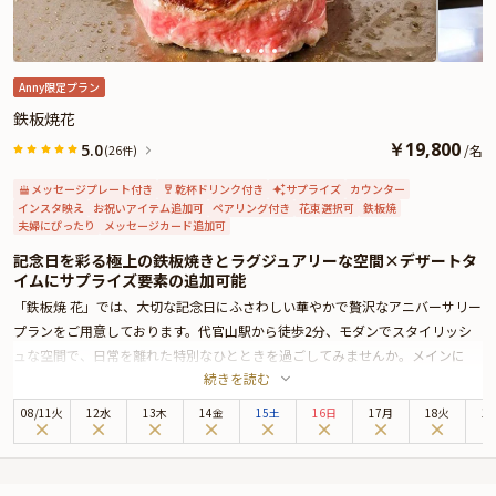
Anny限定プラン
鉄板焼花
￥
19,800
5.0
/
名
(26件)
メッセージプレート付き
乾杯ドリンク付き
サプライズ
カウンター
インスタ映え
お祝いアイテム追加可
ペアリング付き
花束選択可
鉄板焼
夫婦にぴったり
メッセージカード追加可
記念日を彩る極上の鉄板焼きとラグジュアリーな空間×デザートタ
イムにサプライズ要素の追加可能
「鉄板焼 花」では、大切な記念日にふさわしい華やかで贅沢なアニバーサリー
プランをご用意しております。代官山駅から徒歩2分、モダンでスタイリッシ
ュな空間で、日常を離れた特別なひとときを過ごしてみませんか。メインに
続きを読む
は、A5ランクの黒毛和牛シャトーブリアンをはじめ、オマール海老やフォアグ
ラなど豪華な食材をご用意。すべてを鉄板焼きの魅力とともにご堪能いただけ
08
/
11
火
12水
13木
14金
15土
16日
17月
18火
1
ます。
乾杯ドリンクが付いたこちらのプランでは、贅沢な肉料理と海の幸がバランス
よく構成されたディナーをご提供。赤・白・スパークリングと揃うワインは、