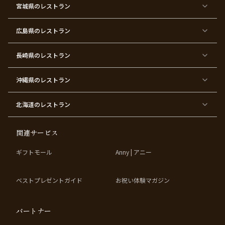
宮城県
×
のレストラン
×
×
×
×
わ
×
×
ベ
フ
結
お
お
せ・
ウ
デ
ビ
ァ
婚
食
宮
結納
ェ
ー
ー
ー
祝
い
参
デ
ト
シ
ス
い
初
り
ィ
広島県
のレストラン
ャ
ト
パ
め
ン
ワ
バ
ー
グ
ー
ー
テ
パ
ス
ィ
ー
長崎県
のレストラン
デ
ー
テ
ー
ィ
ー
沖縄県
のレストラン
東
東
東
東
京
京
京
京
都
都
都
都
北海道
のレストラン
×
×
×
×
お
大
歓
同
子
人
迎
窓
様
数
会
会
の
の
関連サービス
お
お
誕
祝
生
い
ギフトモール
Anny | アニー
日
ベストプレゼントガイド
お祝い体験マガジン
パートナー