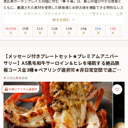
恵比寿ガーデンプレイス38階に佇む「華 千房」は、都心の煌びやかな夜景と
ともに、厳選された素材を使用した鉄板焼とお好み焼を堪能できる特別なレス
トランです。創業以来の「庶民の味をディナーに」という理念をもとに、上質
続きを読む
な料理とともに洗練された空間を提供しており、特別な日のディナーにおすす
めです。
08
/
09
日
10月
11火
12水
13木
14金
15土
16日
1
アニバーサリーディナープランでは、旬の素材をふんだんに使用した創作鉄板
焼コースをご用意。前菜から始まり、メインディッシュには、鉄板で焼き上げ
た極上のステーキや新鮮な魚介類など全6品を堪能いただけます。
さらに、モエ クォーターボトルとユーモラスなメッセージ付きのお好み焼きケ
【メッセージ付きプレートセット★プレミアムアニバー
ーキも含まれており、記念日のディナーをより華やかに彩ること間違いありま
サリー】A5黒毛和牛サーロイン＆ヒレを堪能する絶品鉄
せん。特別な日にふさわしい豪華なひとときを「華 千房」でお過ごしくださ
板コース全3種★ペアリング選択可★非日常空間で過ごす
い。
特別なひととき in 代官山
代官山
鉄板焼
お祝いアイテム追加可