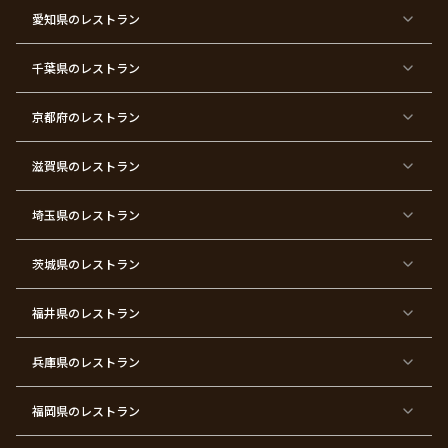
ス
ズ
愛知県
のレストラン
東
東
東
東
東
東
東
東
京
京
京
京
京
京
京
京
千葉県
都
のレストラン
都
都
都
都
都
都
都
×
×
×
×
×
×
×
×
バ
七
婚
成
ク
内
退
卒
レ
五
約
人
リ
定
職
業
ン
三
式
ス
祝
式
京都府
のレストラン
タ
マ
い
イ
ス
ン
パ
ー
滋賀県
のレストラン
テ
ィ
ー
埼玉県
のレストラン
東
東
東
東
東
東
東
東
京
京
京
京
京
京
京
京
都
都
都
都
都
都
都
都
茨城県
のレストラン
×
×
×
×
×
×
×
×
サ
忘
結
入
長
ハ
ハ
入
プ
年
婚
学
寿
ー
ロ
園
ラ
会
式
式
フ
ウ
式
福井県
のレストラン
イ
二
バ
ィ
ズ
次
ー
ン
パ
会
ス
パ
ー
デ
ー
兵庫県
のレストラン
テ
ー
テ
ィ
ィ
ー
ー
福岡県
のレストラン
東
東
東
東
東
東京
東
東
京
京
京
京
京
都×
京
京
都
都
都
都
都
顔合
都
都