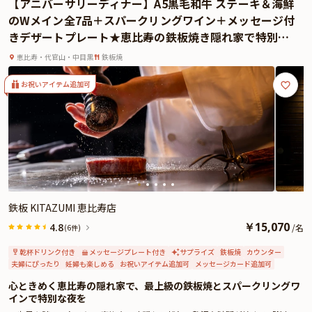
【アニバーサリーディナー】A5黒毛和牛 ステーキ＆海鮮
感謝の気持ちを込めた一皿が、かけがえのない思い出を彩ります。
のWメイン全7品＋スパークリングワイン＋メッセージ付
さらに本プランでは、有料オプションで、アニバーサリーにぴったりな花束・
きデザートプレート★恵比寿の鉄板焼き隠れ家で特別な
ギフト・カスタマイズ可能なメッセージカードなどをお付けすることが出来ま
一夜を
す。メッセージカードは着席時に、花束やギフトはデザートタイムにご予約主
恵比寿・代官山・中目黒
鉄板焼
様にお渡し致しますので、サプライズにお役立てください。詳しくは本ページ
中段の「お祝いアイテム」の欄でお選び頂けます。
お祝いアイテム追加可
料理、空間、サービスすべてに心を込めたおもてなしを提供する「鉄板焼 花」
で特別な一夜をお過ごしください。
鉄板 KITAZUMI 恵比寿店
￥
15,070
4.8
/
名
(6件)
乾杯ドリンク付き
メッセージプレート付き
サプライズ
鉄板焼
カウンター
夫婦にぴったり
妊婦も楽しめる
お祝いアイテム追加可
メッセージカード追加可
心ときめく恵比寿の隠れ家で、最上級の鉄板焼とスパークリングワ
インで特別な夜を