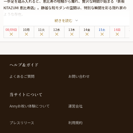
一歩足を踏み入れると、恵比寿の喧騒から離れ、贅沢な時間が始まる「鉄板
KITAZUMI 恵比寿店」。静謐な和モダンの空間は、特別な瞬間を彩る隠れ家の
ような存在。
続きを読む
お店の誇りは、最上級A5ランクの黒毛和牛。その中でも、全体の40％しか使用
しない部位のみを「大吟醸カット」と名付け、この上質な部分だけを味わえる
08
/
09
日
10月
11火
12水
13木
14金
15土
16日
1
のはまさに特別の一言。柔らかく、とろけるような食感と深い味わいは、一度
口にしたら忘れられない至福の味となること間違いありません。
アニバーサリープランでは、その「大吟醸カット」の黒毛和牛ステーキや、大
粒北海ホタテやズワイガニと焼トマトを一皿で味わう海鮮の鉄板焼きがセット
になった「鉄板焼きスタンダードコース」を堪能。極上の喜びを感じることが
ヘルプ＆ガイド
できます。さらに、乾杯のスパークリングワインや、お祝いのメッセージが添
えられた特別なデザートプレートに心が奪われることでしょう。お席は、料理
よくあるご質問
お問い合わせ
人の熟練の技が織り成す鉄板焼きの芸術を目の前で堪能できるカウンター席、
または落ち着いた雰囲気で語らうテーブル席、どちらかへご案内します。
そして、食事とともに楽しむソムリエ厳選のワインは、赤、白、スパークリン
当サイトについて
グと種類豊富。希少な銘柄も含めて厳選されたワインは、食材との絶妙なマリ
アージュをお楽しみいただけます。
Annyお祝い体験について
運営会社
大切な人との特別な記念日や、何気ない日常の中の贅沢な時間を過ごす場所と
して、ぜひこの隠れ家「鉄板 KITAZUMI 恵比寿店」を訪れてください。
プレスリリース
利用規約