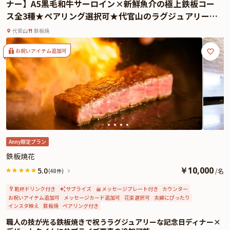
ナー】A5黒毛和牛サーロイン×新鮮魚介の極上鉄板コー
グコースもご用意しているので、料理との饗宴もご堪能いただけます。食後に
ス全3種★ペアリング選択可★代官山のラグジュアリー空
は、メッセージ付きのデザートプレートでサプライズ演出も可能。大切な人へ
間で過ごす特別な夜
の想いを込めた一皿が、記念日をより特別なものにしてくれます。
代官山
鉄板焼
さらに本プランでは、有料オプションで、アニバーサリーにぴったりな花束・
ギフト・カスタマイズ可能なメッセージカードなどをお付けすることが出来ま
お祝いアイテム追加可
す。メッセージカードは着席時に、花束やギフトはデザートタイムにご予約主
様にお渡し致しますので、サプライズにお役立てください。詳しくは本ページ
中段の「お祝いアイテム」の欄でお選び頂けます。
空間、料理、サービスすべてに「おもてなしの心」を込めた「鉄板焼 花」で、
最高のひとときをお過ごしください。
Anny限定プラン
鉄板焼花
￥
10,000
5.0
/
名
(48件)
乾杯ドリンク付き
サプライズ
メッセージプレート付き
カウンター
お祝いアイテム追加可
メッセージカード追加可
花束選択可
夫婦にぴったり
インスタ映え
鉄板焼
ペアリング付き
職人の技が光る鉄板焼きで祝うラグジュアリーな記念日ディナー×