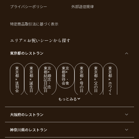
プライバシーポリシー
外部送信規律
特定商品取引法に基づく表示
エリア×お祝いシーンから探す
東京都
のレストラン
東
東
東京
東京
東
東
東
京
京
都×
都×
京
京
京
都
都
結婚
接
都
都
都
×
×
記念
待・
×
×
×
送
誕
日・
会食
母
父
ホ
別
生
記念
の
の
ワ
会
日
日
日
日
イ
ト
デ
もっとみる
ー
東
東
東
東
東
東
東
東
大阪府
のレストラン
京
京
京
京
京
京
京
京
都
都
都
都
都
都
都
都
×
×
×
×
×
×
×
×
ク
金
銀
プ
女
米
古
還
神奈川県
のレストラン
リ
婚
婚
ロ
子
寿
希
暦
ス
式
式
ポ
会
マ
ー