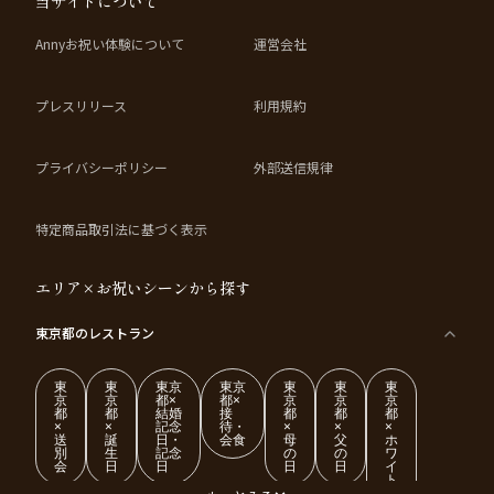
当サイトについて
Annyお祝い体験について
運営会社
プレスリリース
利用規約
プライバシーポリシー
外部送信規律
特定商品取引法に基づく表示
エリア×お祝いシーンから探す
東京都
のレストラン
東
東
東京
東京
東
東
東
京
京
都×
都×
京
京
京
都
都
結婚
接
都
都
都
×
×
記念
待・
×
×
×
送
誕
日・
会食
母
父
ホ
別
生
記念
の
の
ワ
会
日
日
日
日
イ
ト
デ