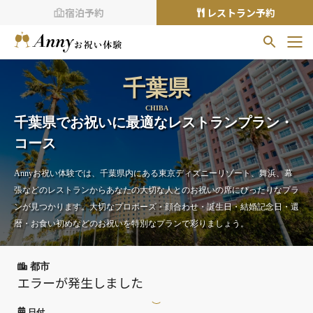
宿泊予約
レストラン予約
お気に入りプラン
千葉県
お気に入りの登録がありません
CHIBA
千葉県でお祝いに最適なレストランプラン・
プランの
をクリックすることで
お気に入りに追加できます。
コース
閲覧履歴
Annyお祝い体験では、千葉県内にある東京ディズニーリゾート、舞浜、幕
閲覧履歴はありません
張などのレストランからあなたの大切な人とのお祝いの席にぴったりなプラ
ンが見つかります。大切なプロポーズ・顔合わせ・誕生日・結婚記念日・還
過去に見たお店が最大10件まで表示されます。
10件を超えると、古いものから順に削除されます。
暦・お食い初めなどのお祝いを特別なプランで彩りましょう。
TOP
都市
Annyお祝い体験について
エラーが発生しました
Annyお祝いアイテムについて
日付