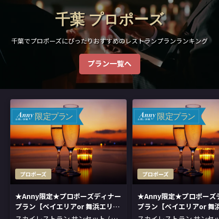
千葉 プロポーズ
千葉でプロポーズにぴったりおすすめのレストランプランランキング
プラン一覧へ
限
定
プ
ラ
ン
限
定
プ
ラ
ン
プロポーズ
プロポーズ
★Anny限定★プロポーズディナー
★Anny限定★プロポーズ
プラン【ベイエリアor 舞浜エリア
プラン【ベイエリアor 舞
の夜景を望む窓側席確約 】一生忘
の夜景を望む窓側席確約 
スカイレストラン サンセット / 東
スカイレストラン サンセット