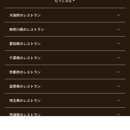
もっとみる
ー
東
東
東
東
東
東
東
東
大阪府
のレストラン
京
京
京
京
京
京
京
京
都
都
都
都
都
都
都
都
×
×
×
×
×
×
×
×
ク
金
銀
プ
女
米
古
還
神奈川県
のレストラン
リ
婚
婚
ロ
子
寿
希
暦
ス
式
式
ポ
会
マ
ー
ス
ズ
愛知県
のレストラン
東
東
東
東
東
東
東
東
京
京
京
京
京
京
京
京
千葉県
都
のレストラン
都
都
都
都
都
都
都
×
×
×
×
×
×
×
×
バ
七
婚
成
ク
内
退
卒
レ
五
約
人
リ
定
職
業
ン
三
式
ス
祝
式
京都府
のレストラン
タ
マ
い
イ
ス
ン
パ
ー
滋賀県
のレストラン
テ
ィ
ー
埼玉県
のレストラン
東
東
東
東
東
東
東
東
京
京
京
京
京
京
京
京
都
都
都
都
都
都
都
都
茨城県
のレストラン
×
×
×
×
×
×
×
×
サ
忘
結
入
長
ハ
ハ
入
プ
年
婚
学
寿
ー
ロ
園
ラ
会
式
式
フ
ウ
式
福井県
のレストラン