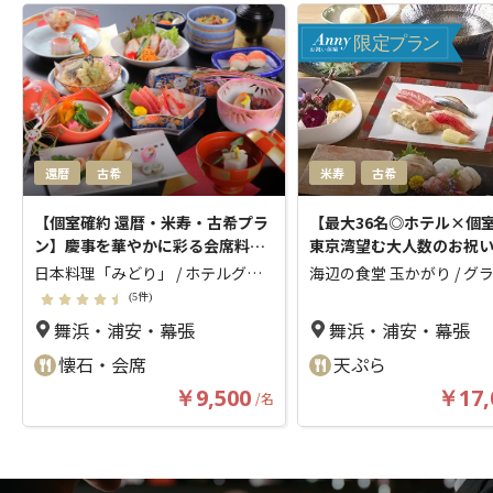
限
定
プ
ラ
ン
還暦
古希
米寿
古希
【個室確約 還暦・米寿・古希プラ
【最大36名◎ホテル×個
ン】慶事を華やかに彩る会席料理
東京湾望む大人数のお祝
全11品＋デコレーションケーキ★
ン】Olive天ぷら、江戸
日本料理「みどり」 / ホテルグリ
海辺の食堂 玉かがり / グ
ホテルグリーンタワー幕張で長寿
ゃぶしゃぶなど堪能プラン
ーンタワー幕張
(ニホンリョウリミ
ッコー東京ベイ 舞浜
(ウ
(5件)
をお祝い★
フリーフロー＆メッセー
ドリ)
ョクドウ タマカガリ グラ
舞浜・浦安・幕張
舞浜・浦安・幕張
レート★舞浜ベイビュー
コートウキョウベイ マイハ
懐石・会席
天ぷら
￥9,500
￥17,
/
名