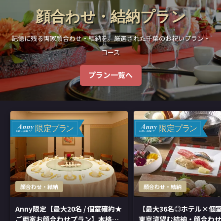
顔合わせ・結納プラン
記憶に残る両家顔合わせ・結納を。厳選された千葉のお祝いプラン・
コース
プラン一覧へ
限
定
プ
ラ
ン
限
定
プ
ラ
ン
顔合わせ・結納
顔合わせ・結納
Anny限定【最大20名 / 個室確約★
【最大36名◎ホテル×個
ご両家お顔合わせプラン】本格中
東京湾望む結納・顔合わ