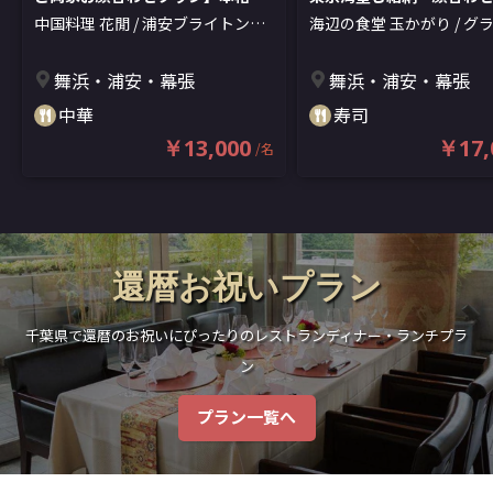
華料理コース＋乾杯スパークリン
ン】Olive天ぷら、江戸
中国料理 花閒 / 浦安ブライトンホ
海辺の食堂 玉かがり / グ
グ★浦安ブライトンホテル内★幅
ゃぶしゃぶなど堪能プラン
テル東京ベイ
(チュウゴクリョウ
ッコー東京ベイ 舞浜
(ウ
広い世代に喜ばれる体にやさしい
フリーフロー＆メッセー
リ カカン ウラヤスブライトンホテ
ョクドウ タマカガリ グラ
舞浜・浦安・幕張
舞浜・浦安・幕張
中華で祝うハレの日
レート★舞浜ベイビュー
ルトウキョウベイ)
コートウキョウベイ マイハ
中華
寿司
￥13,000
￥17,
/
名
還暦お祝いプラン
千葉県で還暦のお祝いにぴったりのレストランディナー・ランチプラ
ン
プラン一覧へ