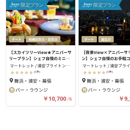
限
定
プ
ラ
ン
限
定
プ
ラ
ン
デート
結婚記念日・記念日
デート
誕生日
【スカイツリーView★アニバーサ
【夜景View×アニバーサ
リープラン】シェフ自慢のミニコ
ン】シェフ自慢のお手軽
ース＋誕生石カクテル＋バーテン
バーテンダーが作るカク
 マートレット / 浦安ブライトンホ
 マートレット / 浦安ブラ
ダーが作るカクテルフリーフロー
ーフロー＋アニバーサリ
テル東京ベイ
( マートレット)
テル東京ベイ
( マートレッ
(1件)
(1件)
＋アニバーサリープレート★浦安
ト★浦安ブライトンホテ
舞浜・浦安・幕張
舞浜・浦安・幕張
ブライトンホテル東京ベイ最上階
イ最上階のバーで過ごす
のバーで過ごす洗練された大人の
た大人のアニバーサリー
バー・ラウンジ
バー・ラウンジ
アニバーサリー
￥10,700
￥9,
/
名