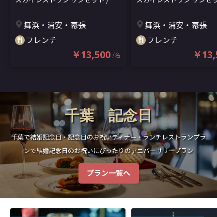
れることのない夢のひととき★季
れることのない夢のひと
京ベイ舞浜ホテル ファーストリゾ
京ベイ舞浜ホテル ファー
節の恵みを贅沢に味わうフレンチ
節の恵みを贅沢に味わう
ート
(スカイレストランサンセット
ート
(スカイレストランサ
舞浜・浦安・幕張
舞浜・浦安・幕張
コース＋乾杯用スパークリングワ
コース＋乾杯用スパーク
トウキョウベイマイハマホテルフ
トウキョウベイマイハマ
イン＋メッセージを添えたホール
イン＋メッセージを添え
フレンチ
フレンチ
ァーストリゾート)
ァーストリゾート)
ケーキ★東京ベイ舞浜ホテルファ
ケーキ★東京ベイ舞浜ホ
￥13,500
￥13,
/
名
ーストリゾート最上階
ーストリゾート最上階
千葉 記念日
千葉で結婚記念日・記念日のお祝いディナー・ランチレストランプラ
ンで結婚記念日のお祝いにぴったりのアニバーサリープラン
プラン一覧へ