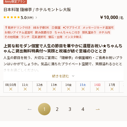
Anny限定プラン
日本料理 隨縁亭 / ホテルモントレ大阪
￥
10,000
5.0
/
名
(6件)
乾杯ドリンク付き
お子様OK
個室
サプライズ
メッセージカード追加可
お祝いアイテム追加可
飲み放題付き
ちゃんちゃんこ付き
授乳室あり
ホテル内
その他和食
ランチ
花束選択可
懐石・会席
インスタ映え
上質な和モダン個室で人生の節目を華やかに還暦お祝い★ちゃんち
ゃんこ貸出無料特典付〜笑顔と祝福が紡ぐ至福のひととき
人生の節目を祝う、大切なご宴席に「隨縁亭」の個室確約・ご長寿お祝いプラ
ンはいかがでしょうか。気品に満ちたプライベート空間で、笑顔溢れるひとと
きをお過ごしください。
続きを読む
「隨縁亭」は、大阪駅から西口より徒歩3分、ホテルモントレ大阪8階に位置す
る日本料理店。アクセス抜群な立地は、幅広い世代が集う場としても安心して
08
/
10
月
11火
12水
13木
14金
15土
16日
17月
1
お選びいただけます。
お召し上がりいただくのは、四季折々の厳選食材を使用した極上のお祝い会
席。お飲み物はフリードリンクでご用意しておりますので、お料理に合わせて
お好きなものをお楽しみください。料理長のこだわりが詰まった逸品は目にも
1
2
3
4
美しく、祝宴に相応しい、贅沢な美食体験になることでしょう。
さらに特典として、花束とちゃんちゃんこの貸出無料サービスをご用意してお
ります。ホテル内レストランならではの心温まるおもてなしと共に、思い出に