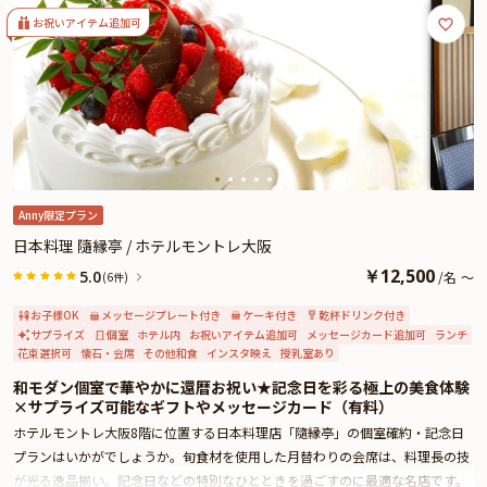
お祝いアイテム追加可
Anny限定プラン
日本料理 隨縁亭 / ホテルモントレ大阪
￥
12,500
5.0
/
名
～
(6件)
お子様OK
メッセージプレート付き
ケーキ付き
乾杯ドリンク付き
サプライズ
個室
ホテル内
お祝いアイテム追加可
メッセージカード追加可
ランチ
花束選択可
懐石・会席
その他和食
インスタ映え
授乳室あり
和モダン個室で華やかに還暦お祝い★記念日を彩る極上の美食体験
×サプライズ可能なギフトやメッセージカード（有料）
ホテルモントレ大阪8階に位置する日本料理店「隨縁亭」の個室確約・記念日
プランはいかがでしょうか。旬食材を使用した月替わりの会席は、料理長の技
が光る逸品揃い。記念日などの特別なひとときを過ごすのに最適な名店です。