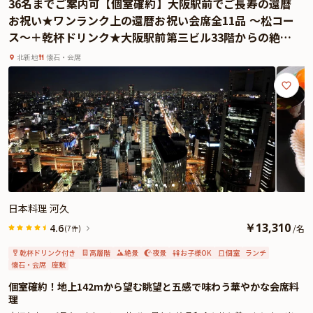
36名までご案内可【個室確約】大阪駅前でご長寿の還暦
よくあるご質問
お祝い★ワンランク上の還暦お祝い会席全11品 ～松コー
ス～＋乾杯ドリンク★大阪駅前第三ビル33階からの絶景
お問い合わせ
と共に
北新地
懐石・会席
日本料理 河久
￥
13,310
4.6
/
名
(7件)
乾杯ドリンク付き
高層階
絶景
夜景
お子様OK
個室
ランチ
懐石・会席
座敷
個室確約！地上142mから望む眺望と五感で味わう華やかな会席料
理