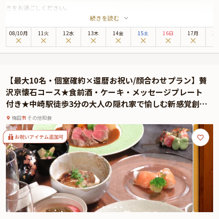
きをお過ごしください。
続きを読む
「隨縁亭」は、大阪駅から西口より徒歩3分、ホテルモントレ大阪8階に位置す
るの日本料理店。アクセス抜群な立地は、幅広い世代が集う場としても安心し
08
/
10
月
11火
12水
13木
14金
15土
16日
17月
1
てお選びいただけます。
お召し上がりいただくのは、四季折々の厳選食材を使用した極上のお祝い会
席。お飲み物はフリードリンクでご用意しておりますので、お料理に合わせて
お好きなものをお楽しみください。料理長のこだわりが詰まった逸品は目にも
【最大10名・個室確約×還暦お祝い/顔合わせプラン】贅
美しく、祝宴に相応しい、贅沢な美食体験になることでしょう。
沢京懐石コース★食前酒・ケーキ・メッセージプレート
さらに特典として、花束とちゃんちゃんこの貸出無料サービスをご用意してお
付き★中崎駅徒歩3分の大人の隠れ家で愉しむ新感覚創作
ります。ホテル内レストランならではの心温まるおもてなしと共に、思い出に
和食
残る素敵な日になることをお約束いたします。
梅田
その他和食
★ご長寿のお祝いに相応しいオプション★
「隨縁亭」のご長寿お祝いプランでは、オプションとして、ホテル内写真室で
お祝いアイテム追加可
の記念撮影を承っております。また、Anny限定のギフトや花束、メッセージカ
ードをお付けすることができます。メッセージカードは着席時に、ギフトはデ
ザートタイムにご予約主様にお渡し致しますので、サプライズ演出にお役立て
ください。とっておきのお祝いシーンを心を込めてお手伝いさせていただきま
す。