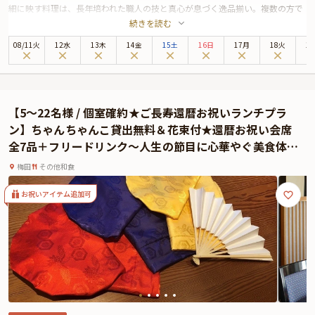
細に映す料理は、長年培われた職人の技と真心が息づく逸品揃い。複数の方で
続きを読む
主役のひとりをお祝いするような、誕生日会や歓送迎会、入学・卒業・内定・
転職祝い、会社のMVP会にふさわしい、品格ある空間が広がります。
08
/
11
火
12水
13木
14金
15土
16日
17月
18火
1
ご紹介する「祥福コース」では、祝肴・吸物・造り・焼物など、季節の恵みを
盛り込んだ全8品をご用意。メインは、香ばしい香りと旨味が広がる牛肉の陶
板焼き。見た目にも美しい盛り付けが、席を華やかに彩ります。料理一品ごと
に、旬の食材が持つ滋味深い味わいをご堪能いただけます。
【5〜22名様 / 個室確約★ご長寿還暦お祝いランチプラ
お席は完全個室を確約。最大12名様までご案内。大切なお仲間やご家族とゆっ
ン】ちゃんちゃんこ貸出無料＆花束付★還暦お祝い会席
たりお過ごしいただけます。駅近でアクセスも良く、雨の日でも安心して訪れ
全7品＋フリードリンク〜人生の節目に心華やぐ美食体験
ることができるのも魅力のひとつです。
を★JR大阪駅徒歩3分・ホテルモントレ大阪
老舗ならではのきめ細やかなもてなしと、四季折々の美を映す料理が紡ぐ特別
梅田
その他和食
なひととき。大切な方々との絆を深め、心に残るお祝いの時間をお楽しみくだ
さい。
お祝いアイテム追加可
☆本プランでは、有料オプションで、サプライズにぴったりな花束・ギフト・
カスタマイズ可能なメッセージカードなどをお付けすることが出来ます。詳し
くは本ページ中段の「お祝いアイテム」の欄をご覧ください。