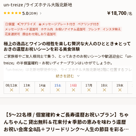
un-treize /ライズホテル大阪北新地
￥
18,700
5.0
/
名
(20件)
個室
サプライズ
メッセージプレート付き
ペアリング付き
メッセージカード追加可
ホテル内
お祝いアイテム追加可
フレンチ
インスタ映え
花束選択可
顔合わせ用しおり追加可
極上の逸品とワインの相性を楽しむ贅沢な大人のひととき★とって
おきの還暦お祝いシーンを彩る美食体験
ご家族様やご友人様同士で集う、とっておきのお祝いシーンや歓送迎会に「un-
treize」の半個室確約・お祝いディナープランはいかがでしょうか。
「un-treize」は北新地駅徒歩5分、ライズホテル大阪北新地2階に位置するフレ
続きを読む
ンチレストラン。洗練された大人のための上質空間で特別なひとときをお過ご
しください。世界各国から厳選したワインは約170種500本という豊富な品揃
08
/
12
水
13木
14金
15土
16日
17月
18火
19水
2
え。お祝いディナープランでは、お料理に合わせた選りすぐりのワインをペア
リングコースとしてご用意いたします。素材の旨みを最大限に活かす、匠の技
光るお料理の数々と共に極上の美食体験をお約束いたします。
ワインと合わせてお召し上がりいただくのは、シェフおまかせのモダンフレン
【5〜22名様 / 個室確約★ご長寿還暦お祝いプラン】ちゃ
チコースです。四季折々の厳選食材を使用したお料理の数々は、伝統的なフラ
んちゃんこ貸出無料＆花束付★季節の恵みを味わう還暦
ンス料理にモダンなエッセンスを巧みに織り交ぜた、ここでしか味わえない逸
お祝い会席全8品＋フリードリンク〜人生の節目を彩る祝
品揃い。都会の喧騒を忘れさせる大人の隠れ家で記憶に残る至福のひとときを