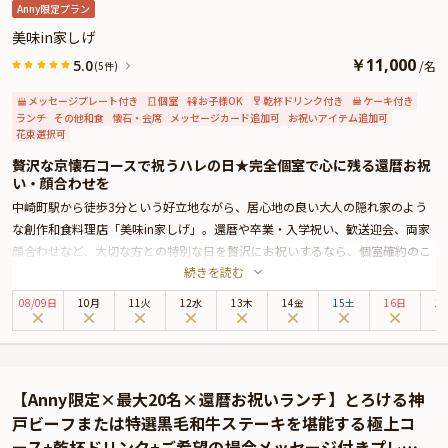
Anny限定プラン
美味in家しげ
￥
11,000
5.0
/
名
(5件)
メッセージプレート付き
個室
お子様OK
乾杯ドリンク付き
ケーキ付き
ランチ
その他和食
懐石・会席
メッセージカード追加可
お祝いアイテム追加可
花束選択可
贅沢な京懐石コースで祝うハレの日★完全個室で心に残る還暦お祝
い・顔合わせを
中崎町駅から徒歩3分という好立地ながら、居心地の良い大人の隠れ家のよう
な創作和食料理店「美味in家しげ」。還暦や卒業・入学祝い、歓送迎会、両家
顔合わせなど、大切な方との特別な日を贅沢にお祝いするなら、個室確約のこ
続きを読む
ちらのプランはいかがでしょうか。
最大10名様までご利用可能なので、ご友人や大切な仲間とのお祝いランチ・デ
08
/
09
日
10月
11火
12水
13木
14金
15土
16日
1
ィナーにも最適です。プライベート感溢れる個室で、心に残る特別なひととき
をお過ごしください。
店内には、木のぬくもり溢れる、ゆったりと落ち着いた空間が広がります。居
心地の良い個室でリラックスしながらお食事を堪能すれば、自然と会話が弾む
【Anny限定×最大20名×還暦お祝いランチ】とろける神
こと間違いなしです。
戸ビーフまたは特選黒毛和牛ステーキを堪能する極上コ
本プランでお召し上がりいただくのは、特別な日に贈る贅沢京懐石コース。料
ース+乾杯ドリンク+ご希望の場合メッセージ付きプレー