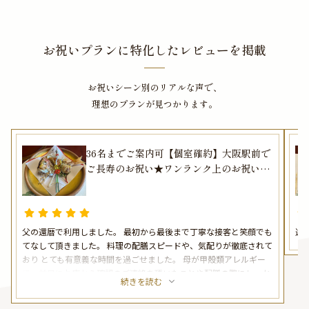
残る素敵な日になることをお約束いたします。
★ご長寿のお祝いに相応しいオプション★
「隨縁亭」のご長寿お祝いプランでは、オプションとして、ホテル内写真室で
お祝いプランに特化したレビューを掲載
の記念撮影を承っております。また、Anny限定のギフトや花束、メッセージカ
ードをお付けすることができます。メッセージカードは着席時に、ギフトはデ
お祝いシーン別のリアルな声で、
ザートタイムにご予約主様にお渡し致しますので、サプライズ演出にお役立て
理想のプランが見つかります。
ください。とっておきのお祝いシーンを心を込めてお手伝いさせていただきま
す。
36名までご案内可【個室確約】大阪駅前で
ご長寿のお祝い★ワンランク上のお祝い会
席全11品 ～松コース～＋乾杯ドリンク★大
阪駅前第三ビル33階からの絶景と共に
父の還暦で利用しました。 最初から最後まで丁寧な接客と笑顔でも
還
てなして頂きました。 料理の配膳スピードや、気配りが徹底されて
おり とても有意義な時間を過ごせました。 母が甲殻類アレルギー
で、前日にお店から確認のご連絡を頂いたことや配膳の際にしっか
続きを読む
り確認して並べていただいたこともあり、安心して頂くことが出来
ました。 代替の料理もとても美味しいと言っており 特に赤飯が絶品