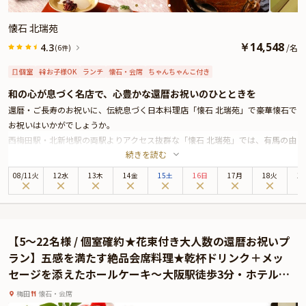
懐石 北瑞苑
￥
14,548
4.3
/
名
(6件)
個室
お子様OK
ランチ
懐石・会席
ちゃんちゃんこ付き
和の心が息づく名店で、心豊かな還暦お祝いのひとときを
還暦・ご長寿のお祝いに、伝統息づく日本料理店「懐石 北瑞苑」で豪華懐石で
お祝いはいかがでしょうか。
西梅田駅・北新地駅の両駅よりアクセス抜群な「懐石 北瑞苑」では、有馬の由
続きを読む
緒ある旅館「中の坊瑞苑」の別邸として、季節感あふれる伝統の懐石料理をご
提供しております。
08
/
11
火
12水
13木
14金
15土
16日
17月
18火
1
本プランでは、見た目にも華やかなお祝い仕様の懐石ランチをお召し上がりい
ただきます。お席は、和情緒ただよう完全個室をご用意。日本庭園や石畳を備
えた店内では、お部屋に入る前から和の風情をお楽しみいただけます。
また、喜ばしいイベントを楽しくお祝いいただけるよう、赤・紫・黄のちゃん
【5〜22名様 / 個室確約★花束付き大人数の還暦お祝いプ
ちゃんこを貸出いたします。記念撮影も承りますので、当日はスタッフまでぜ
ラン】五感を満たす絶品会席料理★乾杯ドリンク＋メッ
ひお気軽にお声がけください。
セージを添えたホールケーキ〜大阪駅徒歩3分・ホテルモ
ントレ大阪
梅田
懐石・会席