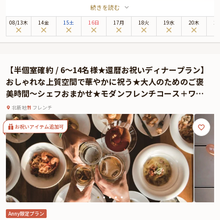
続きを読む
お召し上がりいただくのは、四季折々の厳選食材を使用した彩り豊かな特別会
席。料理長のこだわりが詰まった逸品は目にも美しく、記憶に残る美食体験に
08
/
13
木
14金
15土
16日
17月
18火
19水
20木
2
なることでしょう。居心地の良い上質な和モダン個室で、極上の会席料理を心
ゆくまでご堪能ください。また本プランでは、とっておきのお祝いシーンにふ
さわしい特典として、乾杯用ドリンクとメッセージを添えたホールケーキ、花
束をご用意。大切な方への特別なサプライズとしても最適です。
【半個室確約 / 6〜14名様★還暦お祝いディナープラン】
かけがえのない記念日に相応しい、洗練と落ち着きが調和した美食の体験を
おしゃれな上質空間で華やかに祝う★大人のためのご褒
「隨縁亭」がお届けいたします。
美時間〜シェフおまかせ★モダンフレンチコース＋ワイ
★Anny限定オプション★
ンペアリング3種＋メッセージ付プレート★店内装飾のオ
本プランでは、Anny限定のギフトや花束、メッセージカードをお付けすること
北新地
フレンチ
プション有★ライズホテル大阪北新地・北新地駅徒歩5分
ができます。メッセージカードは着席時に、ギフトはデザートタイムにご予約
主様にお渡し致しますので、サプライズ演出にお役立てください。とっておき
お祝いアイテム追加可
のお祝いシーンを心を込めてお手伝いさせていただきます。
Anny限定プラン