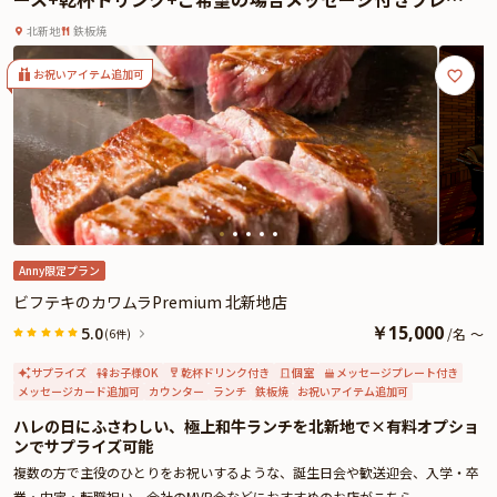
理長が厳選した旬の食材をふんだんに使用して一期一会の新感覚創作料理を生
ト★北新地のラグジュアリー空間で還暦お祝いを
み出しています。食前酒から始まり、旬の魚料理や和牛サーロインステーキ、
北新地
鉄板焼
季節のご飯や吸物、デザートまで、京懐石の美しさと贅沢さを感じられる内容
に構成されています。
お祝いアイテム追加可
また、贅沢なコースに加え、お祝いの席にぴったりなケーキをご用意しており
ます。ぬくもり溢れる居心地の良い大人の隠れ家で、大切な方との心温まる特
別な時間を心ゆくまでお楽しみください。
☆本プランでは、有料オプションで、主役の方へのサプライズにぴったりな花
束・ギフト・カスタマイズ可能なメッセージカードなどをお付けすることが出
来ます。詳しくは本ページ中段の「お祝いアイテム」の欄で、お選びいただけ
ます。
Anny限定プラン
ビフテキのカワムラPremium 北新地店
￥
15,000
5.0
/
名
～
(6件)
サプライズ
お子様OK
乾杯ドリンク付き
個室
メッセージプレート付き
メッセージカード追加可
カウンター
ランチ
鉄板焼
お祝いアイテム追加可
ハレの日にふさわしい、極上和牛ランチを北新地で×有料オプショ
ンでサプライズ可能
複数の方で主役のひとりをお祝いするような、誕生日会や歓送迎会、入学・卒
業・内定・転職祝い、会社のMVP会などにおすすめのお店がこちら。