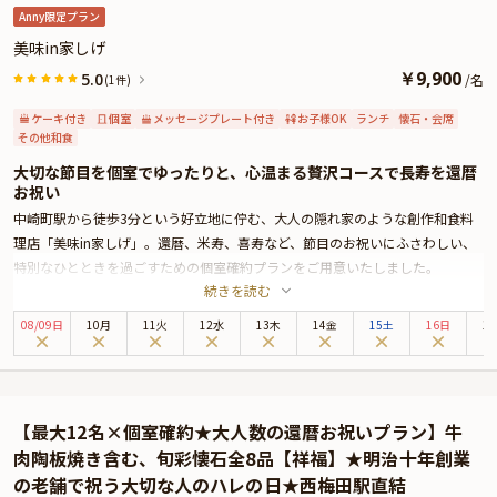
Anny限定プラン
美味in家しげ
￥
9,900
5.0
/
名
(1件)
ケーキ付き
個室
メッセージプレート付き
お子様OK
ランチ
懐石・会席
その他和食
大切な節目を個室でゆったりと、心温まる贅沢コースで長寿を還暦
お祝い
中崎町駅から徒歩3分という好立地に佇む、大人の隠れ家のような創作和食料
理店「美味in家しげ」。還暦、米寿、喜寿など、節目のお祝いにふさわしい、
特別なひとときを過ごすための個室確約プランをご用意いたしました。
続きを読む
広々とした個室は最大10名様までご利用いただけるため、ご家族やご友人、大
切な方々と共に心ゆくまでお祝いをお楽しみいただけます。木のぬくもりあふ
08
/
09
日
10月
11火
12水
13木
14金
15土
16日
1
れる落ち着いた空間で、リラックスしながら贅沢なひとときをお過ごしくださ
い。
本プランでは、料理長が厳選した宮崎県産黒毛和牛のスペシャル肉料理と、旬
の魚料理のWメインを含む全9品の創作和食コースをご堪能いただけます。ま
【最大12名×個室確約★大人数の還暦お祝いプラン】牛
た、カニの旨みを存分に引き出した当店自慢のカニクリームコロッケもご用意
肉陶板焼き含む、旬彩懐石全8品【祥福】★明治十年創業
しており、濃厚でトロトロに仕上がった一品は、お祝いの日に華を添える贅沢
の老舗で祝う大切な人のハレの日★西梅田駅直結
な味わいです。心に残る美食と共に、特別な日を彩ります。