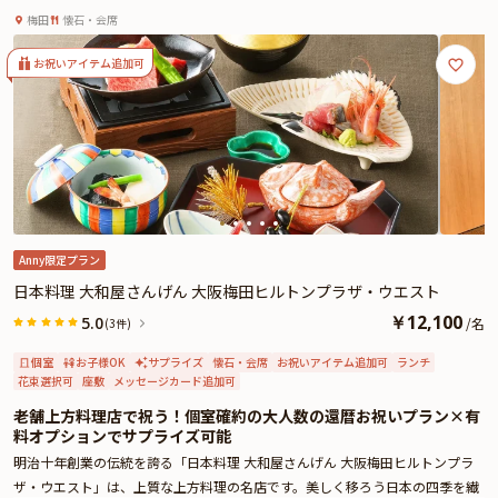
さらに、お祝いを彩るメッセージ付きケーキプレートもご用意しております。
梅田
懐石・会席
お祝いにふさわしい華やかなひとときと、皆様の笑顔があふれる特別な時間
を、どうぞ「美味in家しげ」でお楽しみください。
お祝いアイテム追加可
☆このプランでは、Annyお祝い体験限定の有料オプションで、「赤いちゃんち
ゃんこ」または「長寿向けアレンジメントフラワー」をお付けいただけます。
赤いちゃんちゃんこは、帽子や扇子付きで記念撮影にもぴったり。アレンジメ
ントフラワーは、還暦以外の古希・喜寿・白寿など各種イメージにあった専用
アレンジメントが選択可能です。
Anny限定プラン
日本料理 大和屋さんげん 大阪梅田ヒルトンプラザ・ウエスト
￥
12,100
5.0
/
名
(3件)
個室
お子様OK
サプライズ
懐石・会席
お祝いアイテム追加可
ランチ
花束選択可
座敷
メッセージカード追加可
老舗上方料理店で祝う！個室確約の大人数の還暦お祝いプラン×有
料オプションでサプライズ可能
明治十年創業の伝統を誇る「日本料理 大和屋さんげん 大阪梅田ヒルトンプラ
ザ・ウエスト」は、上質な上方料理の名店です。美しく移ろう日本の四季を繊