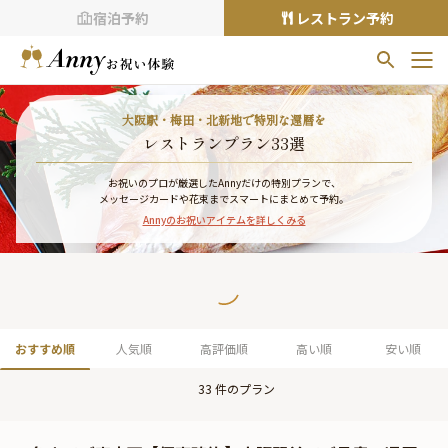
宿泊予約
レストラン予約
お気に入りプラン
大阪駅・梅田・北新地で特別な還暦を
お気に入りの登録がありません
レストランプラン33選
プランの
をクリックすることで
お祝いのプロが厳選したAnnyだけの特別プランで、
メッセージカードや花束までスマートにまとめて予約。
お気に入りに追加できます。
Annyのお祝いアイテムを詳しくみる
閲覧履歴
閲覧履歴はありません
過去に見たお店が最大10件まで表示されます。
10件を超えると、古いものから順に削除されます。
おすすめ順
人気順
高評価順
高い順
安い順
TOP
33
件のプラン
Annyお祝い体験について
Annyお祝いアイテムについて