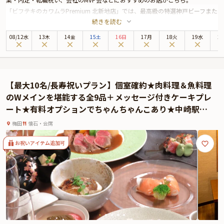
「ビフテキのカワムラPremium 北新地店」では、最高級の特選神戸ビーフまた
続きを読む
は特選黒毛和牛を贅沢に楽しめる特別なコースをご用意しています。店内は重
厚感と洗練された雰囲気が調和した空間。カウンター席・個室席ともに、専属
08
/
12
水
13木
14金
15土
16日
17月
18火
19水
2
シェフによる臨場感あふれる調理風景を眺めながら、食事と会話をお楽しみい
ただけます。
特別な日にふさわしい本プランは、下記2コースよりご選択可能です。
①【特選黒毛和牛100g特別コース】メインのロースorヘレステーキや海鮮鉄板
【最大10名/長寿祝いプラン】個室確約★肉料理＆魚料理
焼きを堪能 ¥15,000
のWメインを堪能する全9品＋メッセージ付きケーキプレ
②【特選神戸ビーフ100g特別コース】メインの特選神戸ビーフロースステーキ
ート★有料オプションでちゃんちゃんこあり★中崎駅徒
や海鮮鉄板焼きを堪能 ¥25,000
歩3分の大人の隠れ家で、心温まる長寿の還暦お祝いを
シェフの絶妙な火入れが引き出す肉の香りと、芳醇な味わいはまさに至福の瞬
梅田
懐石・会席
間。ワインとのマリアージュもたまりません。乾杯ドリンクや、ご希望の場合
は無料でメッセージ付きプレートもセットに。
お祝いアイテム追加可
さらに本プランでは、有料オプションで、サプライズにぴったりな花束・ギフ
ト・カスタマイズ可能なメッセージカードなどをお付けすることが出来ます。
詳しくは本ページ中段の「お祝いアイテム」の欄で、ご選択頂けます。
北新地駅から徒歩1分という好立地にありながら、店内に足を踏み入れると別
世界のような静寂と優雅な時間が流れます。ラグジュアリーな雰囲気に包まれ
ながら、大切な人とお祝いのひとときをお過ごしください。