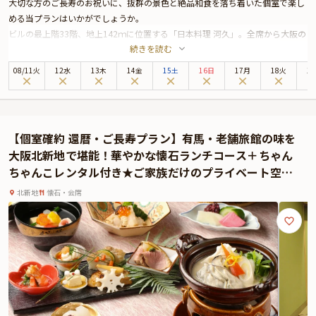
大切な方のご長寿のお祝いに、抜群の景色と絶品和食を落ち着いた個室で楽し
める当プランはいかがでしょうか。
ビルの最上階33階、地上142ｍに位置する「日本料理 河久」。全席から大阪の
続きを読む
景色を一望できる贅沢な空間で、本格的な和食を堪能できる名店です。
本プランでは、ご年配の方でもゆったりとくつろげる掘りごたつ式の完全個室
08
/
11
火
12水
13木
14金
15土
16日
17月
18火
1
をご用意いたします。和のテイストが施された空間から眺める大阪の街並みに
感動すること間違いありません。最高のロケーションを前にご親族の会話も弾
むことでしょう。
選べるドリンクで乾杯した後は、豪華食材を含む全11品の会席コースを華やか
【個室確約 還暦・ご長寿プラン】有馬・老舗旅館の味を
な器でご用意いたします。幅広い年齢の方々にご満足いただける上品な味に仕
大阪北新地で堪能！華やかな懐石ランチコース＋ちゃん
上がったお食事の数々をお楽しみください。
ちゃんこレンタル付き★ご家族だけのプライベート空間
最高のロケーションと、美味しいお食事でごゆっくりとお祝いのひと時をお過
で盛大に還暦お祝い
ごしください。
北新地
懐石・会席