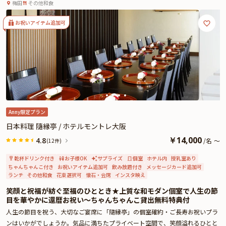
宴★JR大阪駅徒歩3分・ホテルモントレ大阪
お寛ぎください。
梅田
その他和食
※有料オプションで店内装飾や、サプライズにぴったりなAnny限定の花束やギ
フト、カスタマイズ可能なメッセージカードなどをお付けすることができま
お祝いアイテム追加可
す。メッセージカードは着席時に、ギフトはデザートタイムにご予約主様にお
渡し致しますので、サプライズ演出にお役立てください。とっておきのお祝い
シーンをスタッフが心を込めてお手伝いいたします。
Anny限定プラン
日本料理 隨縁亭 / ホテルモントレ大阪
￥
14,000
4.8
/
名
～
(12件)
乾杯ドリンク付き
お子様OK
サプライズ
個室
ホテル内
授乳室あり
ちゃんちゃんこ付き
お祝いアイテム追加可
飲み放題付き
メッセージカード追加可
ランチ
その他和食
花束選択可
懐石・会席
インスタ映え
笑顔と祝福が紡ぐ至福のひととき★上質な和モダン個室で人生の節
目を華やかに還暦お祝い〜ちゃんちゃんこ貸出無料特典付
人生の節目を祝う、大切なご宴席に「隨縁亭」の個室確約・ご長寿お祝いプラ
ンはいかがでしょうか。気品に満ちたプライベート空間で、笑顔溢れるひとと