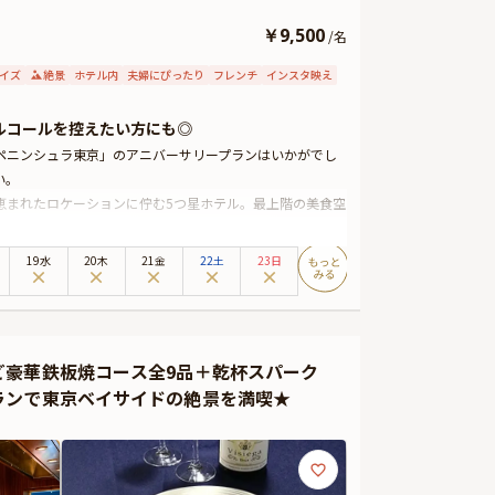
￥
9,500
/
名
イズ
絶景
ホテル内
夫婦にぴったり
フレンチ
インスタ映え
ルコールを控えたい方にも◎
ザ・ペニンシュラ東京」のアニバーサリープランはいかがでし
い。
恵まれたロケーションに佇む5つ星ホテル。最上階の美食空
贅沢なランチコース。日本の出汁や日本料理のテクニック
19水
20木
21金
22土
23日
わいをお楽しみいただけます。極上の美食体験が、大切な
付きのデザートを含むお子様3品コースもご用意しておりま
ガニック）」を、お一人様につき一杯、乾杯ドリンクとしてご
ど豪華鉄板焼コース全9品＋乾杯スパーク
料理の味わいを引き立てながら、記念日のはじまりをやさし
ランで東京ベイサイドの絶景を満喫★
体調・ご予定によりアルコールを控えたい方にも、安心し
い出になりますように「Peter」が心に残るひとときを