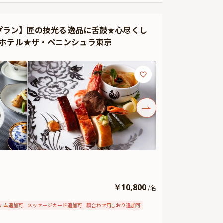
チプラン】匠の技光る逸品に舌鼓★心尽くし
星ホテル★ザ・ペニンシュラ東京
￥
10,800
/
名
テム追加可
メッセージカード追加可
顔合わせ用しおり追加可