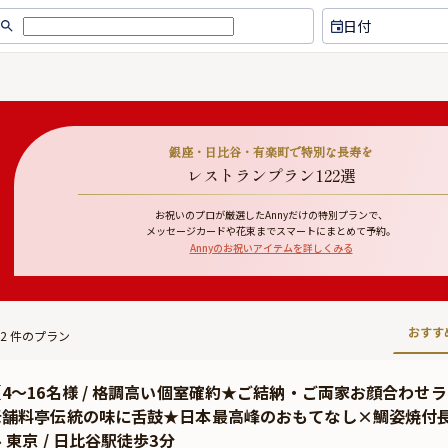
日付
銀座・日比谷・有楽町で特別な長寿を
レストランプラン122選
お祝いのプロが厳選したAnnyだけの特別プランで、
メッセージカードや花束までスマートにまとめて予約。
Annyのお祝いアイテムを詳しくみる
おすす
2
件のプラン
【4〜16名様 / 格調高い個室確約★ご結納・ご両家お顔合わせ
老舗料亭伝統の味に舌鼓★日本最高峰のおもてなし×鯛姿焼付
 東京 / 日比谷駅徒歩3分