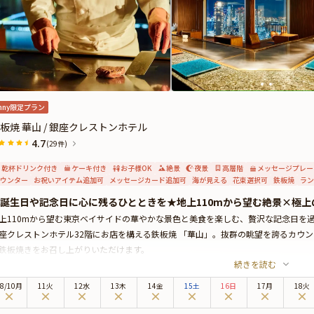
料オプションで、お飲み物や、ザ・ペニンシュラ東京特製ケーキ、Anny限定の花
けすることができます。
ッセージカードは着席時に、花束やギフトはデザートタイムにご予約主様にお渡し
nny限定プラン
板焼 華山 / 銀座クレストンホテル
4.7
(29件)
乾杯ドリンク付き
ケーキ付き
お子様OK
絶景
夜景
高層階
メッセージプレー
ウンター
お祝いアイテム追加可
メッセージカード追加可
海が見える
花束選択可
鉄板焼
ラン
誕生日や記念日に心に残るひとときを★地上110mから望む絶景×極上
上110mから望む東京ベイサイドの華やかな景色と美食を楽しむ、贅沢な記念日を
座クレストンホテル32階にお店を構える鉄板焼 「華山」。抜群の眺望を誇るカウ
鉄板焼きをお召し上がりいただけます。
続きを読む
プランでご用意するのは、国産牛サーロイン・オマールエビなどの鉄板焼きをはじ
、デザートには、プレートにご希望のメッセージを添えたアニバーサリーケーキを
8
/
10
月
11火
12水
13木
14金
15土
16日
17月
18火
しい眺望に彩られた幻想的な空間で、思い出深い記念日のひとときをお過ごしくだ