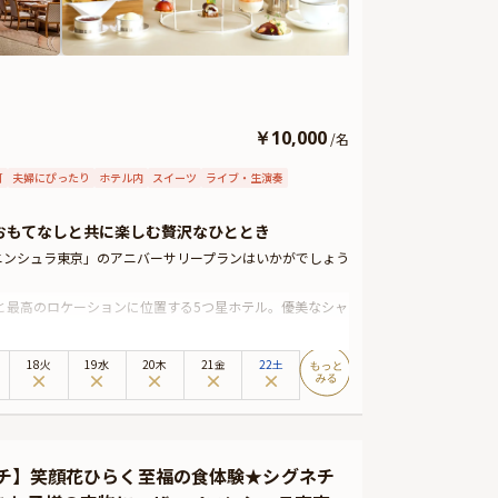
￥
10,000
/
名
可
夫婦にぴったり
ホテル内
スイーツ
ライブ・生演奏
おもてなしと共に楽しむ贅沢なひととき
ペニンシュラ東京」のアニバーサリープランはいかがでしょう
と最高のロケーションに位置する5つ星ホテル。優美なシャ
ってテーマが変わるアフタヌーンティーをご堪能いただけ
18火
19水
20木
21金
22土
しく並ぶ、セイボリーやスイーツ。自家製スコーン、ティー
プレートをご用意しております。大切な記念日やお誕生日
い。
ト、カスタマイズ可能なメッセージカードなどをお付けする
ランチ】笑顔花ひらく至福の食体験★シグネチ
様にお渡し致しますので、サプライズ演出にお役立てくだ