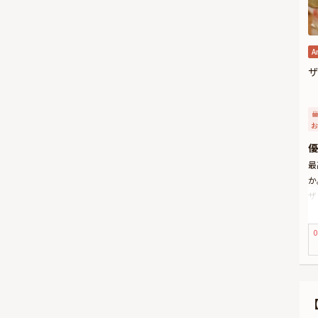
A
ザ
お
優
最
か
ザ
ン
ま
0
ア
セ
の
※
こ