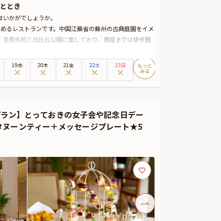
ととき
はいかがでしょうか。
しめるレストランです。中国江蘇省の蘇州の古典庭園をイメ
、皇居外苑と日比谷公園に面しており、銀座までは徒歩圏
おもてなしと共にお食事をお楽しみいただけます。
さ。素材の魅力を最大限に引き出す匠の技を存分にご堪能
19水
20木
21金
22土
23日
しております。5つ星ホテルならではの最高のおもてなしと
をおひとり様につき一杯と、メッセージプレートを特典と
過ごしください。
ープラン】とっておきの女子会や記念日デー
カスタマイズ可能なご両家お顔合わせ用しおりなどをお付け
タヌーンティー＋メッセージプレート★5