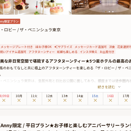
nny限定プラン
・ロビー / ザ・ペニンシュラ東京
メッセージプレート付き
お子様OK
サプライズ
メッセージカード追加可
洋食
花束選択
祝いアイテム追加可
アフタヌーンティー
妊婦も楽しめる
インスタ映え
お土産付き
美な非日常空間で堪能するアフタヌーンティー★5つ星ホテルの最高の
高のおもてなしと共に極上のアフタヌーンティーを楽しめる「ザ・ロビー / ザ・
。
・ペニンシュラ東京は、皇居外苑と日比谷公園に面しており、銀座までは徒歩圏内
続きを読む
デリアと洗練された上質空間が魅力の「ザ・ロビー」では、生演奏と共に季節によ
す。
8
/
09
日
10月
11火
12水
13木
14金
15土
16日
17月
ニバーサリープランでお召し上がりいただくのは、バードゲージ型のスタンドに美
レクションと共にお楽しみください。また、本プランでは特典として、メッセージ
お祝い、華やかな女子会に、心に残るひとときを「ザ・ロビー」でお楽しみくださ
有料オプションで大切な方へのサプライズにぴったりな、Anny限定の花束やギフ
【Anny限定 / 平日プラン★お子様と楽しむアニバーサリー
とができます。メッセージカードは着席時に、ギフトはデザートタイムにご予約主