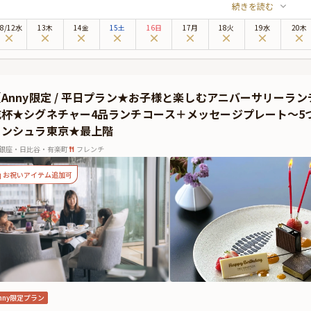
続きを読む
する「東京なだ万」では、1890年の開業以来、受け継がれてきた伝統のおもてな
の風情と気品漂う佇まいが心地良い店内は、祝宴に最適。数寄屋風の上質空間は、
8
/
12
水
13木
14金
15土
16日
17月
18火
19水
20木
・森建築事務所による数々の意匠が凝らされています。格調高い個室では、落ち着
合わせとなることでしょう。
東京なだ万」で供されるのは、日本の美しい季節の「走り・旬・名残」を描く懐石
り華やかに彩ります。美しい器やしつらえと共に、季節の恵みを五感でお楽しみく
Anny限定 / 平日プラン★お子様と楽しむアニバーサリーランチ
します。
乾杯★シグネチャー4品ランチコース＋メッセージプレート〜5
とっておきの演出が叶う特典＆オプション★
ニンシュラ東京★最上階
プランでは、特典として乾杯用スパークリングワインをおひとり様につき一杯ご提供
わせ用しおりや、ギフト、カスタマイズ可能なメッセージカードなどをお付けする
銀座・日比谷・有楽町
フレンチ
トは食後にご予約主様にお渡し致しますので、是非サプライズ演出にお役立てくだ
お祝いアイテム追加可
nny限定プラン