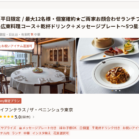
【平日限定 / 最大12名様・個室確約★ご両家お顔合わせラン
の広東料理コース＋乾杯ドリンク＋メッセージプレート〜5つ
銀座・日比谷・有楽町
中華
お祝いアイテム追加可
nny限定プラン
イフンテラス / ザ・ペニンシュラ東京
5.0
(60件)
サプライズ
メッセージプレート付き
お子様OK
個室
乾杯ドリンク付き
お祝いアイ
テル内
ランチ
中華
インスタ映え
花束選択可