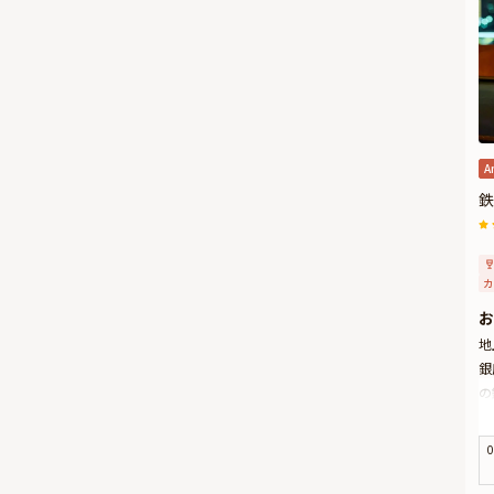
有
付
メ
A
鉄
カ
お
地
銀
の
本
り
0
美