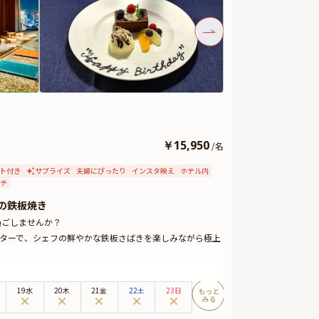
束やギフト、カスタマイズ可能なメッセージカードなどをお
致しますので、サプライズ演出にお役立てください。
￥
15,950
/
名
ト付き
サプライズ
夫婦にぴったり
インスタ映え
ホテル内
チ
の鉄板焼き
過ごしませんか？
ンターで、シェフの鮮やかな鉄板さばきを楽しみながら極上
めとした豪華コース。乾杯用のスパークリングから始ま
サービスいたします。
19水
20木
21金
22土
23日
さい。