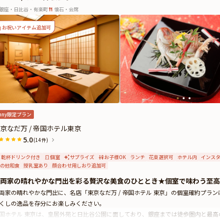
銀座・日比谷・有楽町
懐石・会席
お祝いアイテム追加可
nny限定プラン
京なだ万 / 帝国ホテル東京
5.0
(14件)
乾杯ドリンク付き
個室
サプライズ
お子様OK
ランチ
花束選択可
ホテル内
インス
の他和食
授乳室あり
顔合わせ用しおり追加可
両家の晴れやかな門出を彩る贅沢な美食のひととき★個室で味わう至高
両家の晴れやかな門出に、名店「東京なだ万 / 帝国ホテル 東京」の個室確約プラ
くしの逸品を存分にお楽しみください。
国ホテル 東京は、皇居外苑と日比谷公園に面しており、銀座までは徒歩圏内と最高