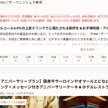
eter / ザ・ペニンシュラ東京
乾杯ドリンク付き
高層階
ケーキ付き
メッセージプレート付き
お子様OK
サプラ
束選択可
ランチ
お祝いアイテム追加可
洋食
メッセージカード追加可
妊婦も楽しめる
ルコール0.0％の上質ドリンクで心満たされる乾杯を★お子様同席・ア
切な記念日やお誕生日のお祝いなど、とっておきのお祝いシーンに、「Peter / 
うか。大切なご家族様と共に過ごす、心やすらぐ美食のひとときをお過ごしくださ
・ペニンシュラ東京は、皇居外苑と日比谷公園に面し、銀座までも徒歩圏内という
続きを読む
「Peter」では、伝統と革新が調和するモダンフレンチをお楽しみいただけます。
プランでお召し上がりいただくのは、新進気鋭のシェフ、ヨハン・ダコスタによる
8
/
10
月
11火
12水
13木
14金
15土
16日
17月
18火
どを取り入れた、華やかなプレゼンテーションのモダンフレンチは、記憶に残る味
をより鮮やかに彩ることでしょう。お子様用には、限定ペニンシュラベアクッキー
ので、ご家族みなさまで和やかな美食のひとときをお過ごしください。
らに本プランでは、ロンドン発のノンアルコールドリンク「Jukes（100％オー
【アニバーサリープラン】国産牛サーロインやオマールエビな
意。アルコール0.0％でありながら、複雑で上品なフレーバーが広がる一杯が、お
リング＋メッセージ付きアニバーサリーケーキ★ホテルレスト
演出いたします。ランチタイムのお祝いはもちろん、お子様同席でのご利用や、ご
乾杯のひとときをお楽しみいただけます。
銀座・日比谷・有楽町
鉄板焼
た、メッセージプレートを特典としてご用意しております。大切な記念日が、特別な思
お祝いアイテム追加可
届けいたします。
とっておきの演出が叶うオプション★