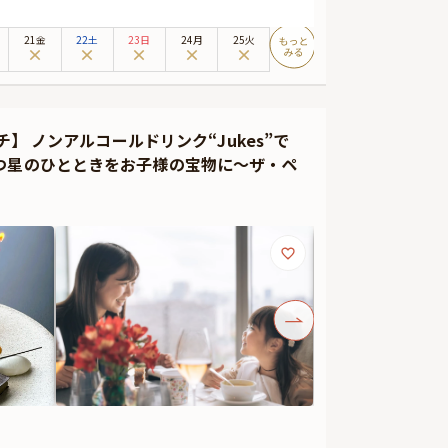
しと共に、贅沢な美食のひとときをお過ごしいただけます。
日本建築界の第一人者、故・村野藤吾先生が創設された村
21金
22土
23日
24月
25火
いた雰囲気の中、自然と会話も弾み、心温まる和やかなお
料理。ここでしか味わえない逸品が、特別な日の思い出を
ださい。記憶に残る贅沢な美食体験となることをお約束い
】 ノンアルコールドリンク“Jukes”で
つ星のひとときをお子様の宝物に〜ザ・ペ
いたします。さらに有料オプションで、Anny限定のお顔
ことが出来ます。メッセージカードは着席時に、花束やギ
さい。