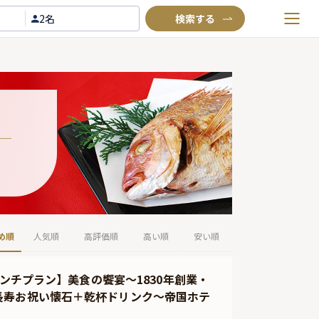
2名
お気に入りプラン
閲覧履歴
TOP
Annyお祝い体験について
Annyお祝いアイテムについて
よくあるご質問
お問い合わせ
め順
人気順
高評価順
高い順
安い順
ランチプラン】美食の饗宴〜1830年創業・
長寿お祝い懐石＋乾杯ドリンク〜帝国ホテ