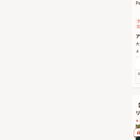
P
花
ア
大
ょ
ザ
間
本
0
な
日
す
さ
用
く
て
ま
お
★