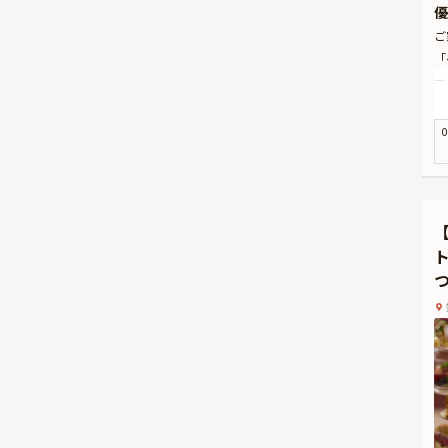
優
ご
「
ー
内
四
0
く
ご
共
し
※
す