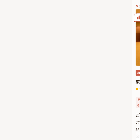
A
東
そ
ご
ご
尽
帝