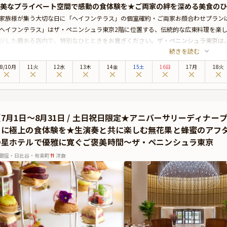
美なプライベート空間で感動の食体験を★ご両家の絆を深める美食のひ
家族様が集う大切な日に「ヘイフンテラス」の個室確約・ご両家お顔合わせプラン
ヘイフンテラス」はザ・ペニンシュラ東京2階に位置する、伝統的な広東料理を楽
ジした趣ある店内で、特別なひとときをお寛ぎください。ザ・ペニンシュラ東京は
続きを読む
と最高のロケーションに位置する5つ星ホテル。洗練された上質空間では、最高の
季折々の厳選食材を使用した心尽くしの逸品は、一度食べたら忘れられない美味し
8
/
10
月
11火
12水
13木
14金
15土
16日
17月
18火
ださい。五感を刺激する至高の美食体験をお約束いたします。
両家お顔合わせプランでは、こだわりの特選食材を使用したランチコースをご用意
に、特別なひとときをお過ごしください。さらに本プランでは、お好きなドリンク
てご用意しております。記憶に残る素敵な日を「ヘイフンテラス」で心ゆくまでお
【7月1日〜8月31日 / 土日祝日限定★アニバーサリーディナ
有料オプションで、ザ・ペニンシュラ東京特製ケーキやAnny限定の記念ギフト、
トに極上の食体験を★生演奏と共に楽しむ無花果と蜂蜜のアフ
ることができます。
つ星ホテルで優雅に寛ぐご褒美時間〜ザ・ペニンシュラ東京
銀座・日比谷・有楽町
洋食