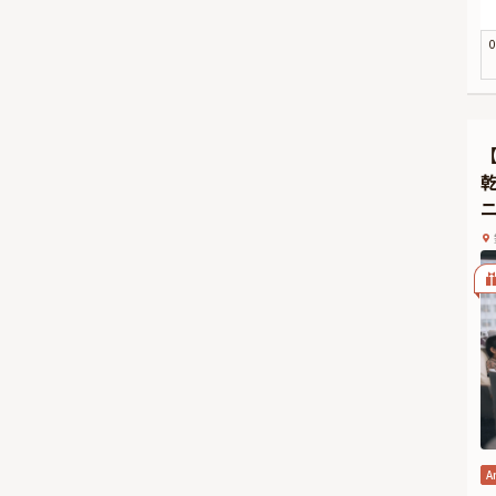
置
和
0
野
顔
「
よ
【
た
★
本
合
フ
A