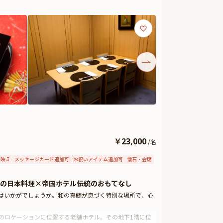
￥
23,000
/
名
タ映え
メッセージカード追加可
お祝いアイテム追加可
懐石・会席
の日本料理×帝国ホテル伝統のおもてなし
ンはいかがでしょうか。和の真髄が息づく特別な場所で、心
のロケーションに位置する老舗ホテル。その地下1階に位