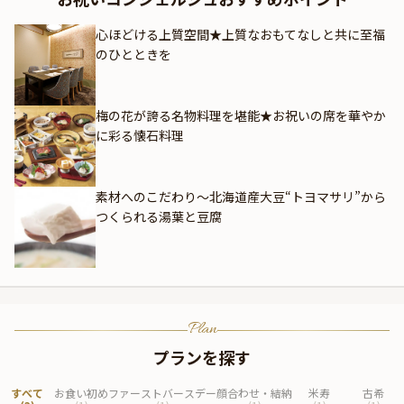
心ほどける上質空間★上質なおもてなしと共に至福
のひとときを
梅の花が誇る名物料理を堪能★お祝いの席を華やか
に彩る懐石料理
素材へのこだわり〜北海道産大豆“トヨマサリ”から
つくられる湯葉と豆腐
Plan
プランを探す
すべて
お食い初め
ファーストバースデー
顔合わせ・結納
米寿
古希