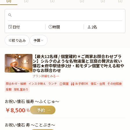
(
3
)
(
1
)
(
1
)
(
1
)
(
1
)
(
1
)
日付
時間
2名
絞り込み
予算
【最大12名様 / 個室確約＊ご両家お顔合わせプラ
ン】シルクのような名物湯葉と豆腐の贅沢お祝い
懐石★府中駅徒歩2分・和モダン個室で叶える和や
かなお顔合わせ
プラン詳細をみる
顔合わせ・結納
インスタ映え
ランチ
個室
お子様OK
懐石・会席
その他和食
座敷
授乳室あり
お祝い懐石 福寿 〜ふくじゅ〜
￥
8,500
/名
お祝い懐石 寿 〜ことぶき〜