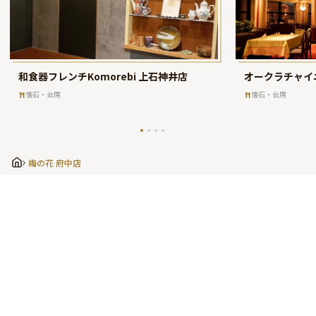
和食器フレンチKomorebi 上石神井店
オークラチャイ
懐石・会席
懐石・会席
梅の花 府中店