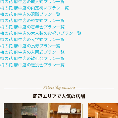
梅の花 府中店
の
成人式
プラン一覧
梅の花 府中店
の
内定祝い
プラン一覧
梅の花 府中店
の
退職
プラン一覧
梅の花 府中店
の
卒業式
プラン一覧
梅の花 府中店
の
忘年会
プラン一覧
梅の花 府中店
の
大人数のお祝い
プラン一覧
梅の花 府中店
の
入学式
プラン一覧
梅の花 府中店
の
長寿
プラン一覧
梅の花 府中店
の
入園式
プラン一覧
梅の花 府中店
の
歓迎会
プラン一覧
梅の花 府中店
の
送別会
プラン一覧
More Restaurant
周辺エリアで人気の店舗