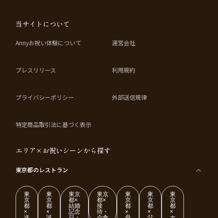
当サイトについて
Annyお祝い体験について
運営会社
プレスリリース
利用規約
プライバシーポリシー
外部送信規律
特定商品取引法に基づく表示
エリア×お祝いシーンから探す
東京都
のレストラン
東
東
東京
東京
東
東
東
京
京
都×
都×
京
京
京
都
都
結婚
接
都
都
都
×
×
記念
待・
×
×
×
送
誕
日・
会食
母
父
ホ