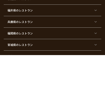
×
×
×
×
×
×
×
×
サ
忘
結
入
長
ハ
ハ
入
プ
年
婚
学
寿
ー
ロ
園
ラ
会
式
式
フ
ウ
式
福井県
のレストラン
イ
二
バ
ィ
ズ
次
ー
ン
パ
会
ス
パ
ー
デ
ー
兵庫県
のレストラン
テ
ー
テ
ィ
ィ
ー
ー
福岡県
のレストラン
東
東
東
東
東
東京
東
東
京
京
京
京
京
都×
京
京
都
都
都
都
都
顔合
都
都
宮城県
×
のレストラン
×
×
×
×
わ
×
×
ベ
フ
結
お
お
せ・
ウ
デ
ビ
ァ
婚
食
宮
結納
ェ
ー
ー
ー
祝
い
参
デ
ト
シ
ス
い
初
り
ィ
広島県
のレストラン
ャ
ト
パ
め
ン
ワ
バ
ー
グ
ー
ー
テ
パ
ス
ィ
ー
長崎県
のレストラン
デ
ー
テ
ー
ィ
ー
沖縄県
のレストラン
東
東
東
東
京
京
京
京
都
都
都
都
北海道
のレストラン
×
×
×
×
お
大
歓
同
子
人
迎
窓
様
数
会
会
の
の
関連サービス