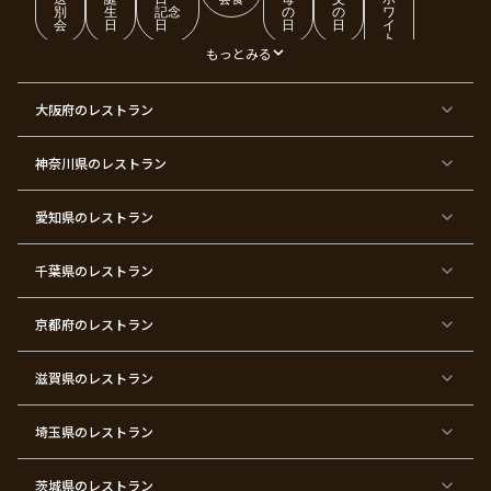
別
生
記念
の
の
ワ
会
日
日
日
日
イ
ト
デ
もっとみる
ー
東
東
東
東
東
東
東
東
大阪府
のレストラン
京
京
京
京
京
京
京
京
都
都
都
都
都
都
都
都
×
×
×
×
×
×
×
×
ク
金
銀
プ
女
米
古
還
神奈川県
のレストラン
リ
婚
婚
ロ
子
寿
希
暦
ス
式
式
ポ
会
マ
ー
ス
ズ
愛知県
のレストラン
東
東
東
東
東
東
東
東
京
京
京
京
京
京
京
京
千葉県
都
のレストラン
都
都
都
都
都
都
都
×
×
×
×
×
×
×
×
バ
七
婚
成
ク
内
退
卒
レ
五
約
人
リ
定
職
業
ン
三
式
ス
祝
式
京都府
のレストラン
タ
マ
い
イ
ス
ン
パ
ー
滋賀県
のレストラン
テ
ィ
ー
埼玉県
のレストラン
東
東
東
東
東
東
東
東
京
京
京
京
京
京
京
京
都
都
都
都
都
都
都
都
茨城県
のレストラン