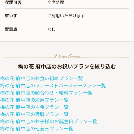
喫煙可否
全席禁煙
車いす
ご利用いただけます
留意点
なし
More Scene
梅の花 府中店
のお祝いプランを絞り込む
梅の花 府中店
の
お食い初め
プラン一覧
梅の花 府中店
の
ファーストバースデー
プラン一覧
梅の花 府中店
の
顔合わせ・結納
プラン一覧
梅の花 府中店
の
米寿
プラン一覧
梅の花 府中店
の
古希
プラン一覧
梅の花 府中店
の
還暦
プラン一覧
梅の花 府中店
の
お子様のお誕生日
プラン一覧
梅の花 府中店
の
七五三
プラン一覧