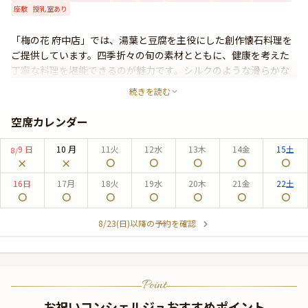
座敷
授乳室あり
よくあるご質問
お問い合わせ
「梅の花 府中店」では、湯葉と豆腐を主役にした創作懐石料理を
ご提供しています。四季折々の旬の素材とともに、健康を考えた
丁寧な料理を堪能できるのが魅力です。シルクのような滑らかな
食感とまろやかな甘みを持つ湯葉をはじめ、豊かな味わいの料理
続きを読む
が揃います。モダンでありながら和の粋を感じる個室で、落ち着
いた時間を過ごしながら、特別なひとときを演出いたします。大
空席カレンダー
切な節目のお祝いやお顔合わせ、お食い初めなど様々なシーンで
のご利用に最適です。
9
日
10
月
11
火
12
水
13
木
14
金
15
土
8/
16
日
17
月
18
火
19
水
20
木
21
金
22
土
8/23(日)以降の予約を確認
Point
お祝いコンシェルジュおすすめポイント