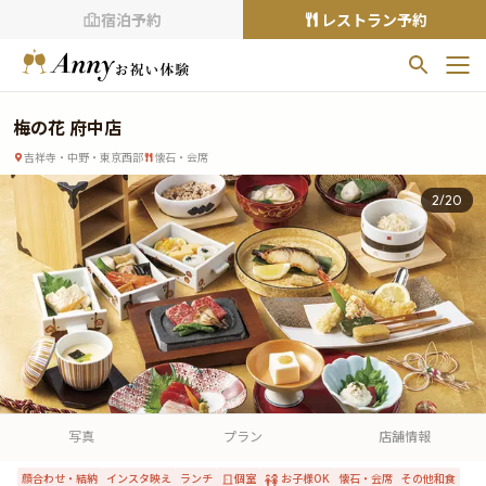
宿泊予約
レストラン予約
お気に入りプラン
梅の花 府中店
お気に入りの登録がありません
吉祥寺・中野・東京西部
懐石・会席
プランの
をクリックすることで
2
/
20
お気に入りに追加できます。
閲覧履歴
閲覧履歴はありません
過去に見たお店が最大10件まで表示されます。
10件を超えると、古いものから順に削除されます。
TOP
Annyお祝い体験について
写真
プラン
店舗情報
Annyお祝いアイテムについて
顔合わせ・結納
インスタ映え
ランチ
個室
お子様OK
懐石・会席
その他和食