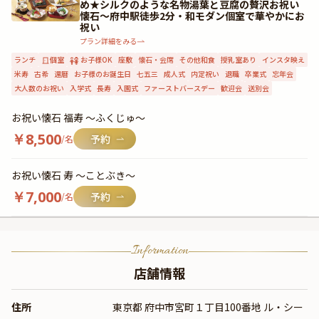
め★シルクのような名物湯葉と豆腐の贅沢お祝い
懐石〜府中駅徒歩2分・和モダン個室で華やかにお
祝い
プラン詳細をみる
ランチ
個室
お子様OK
座敷
懐石・会席
その他和食
授乳室あり
インスタ映え
米寿
古希
還暦
お子様のお誕生日
七五三
成人式
内定祝い
退職
卒業式
忘年会
大人数のお祝い
入学式
長寿
入園式
ファーストバースデー
歓迎会
送別会
お祝い懐石 福寿 〜ふくじゅ〜
￥
8,500
/名
お祝い懐石 寿 〜ことぶき〜
￥
7,000
/名
Information
店舗情報
住所
東京都 府中市宮町１丁目100番地 ル・シー