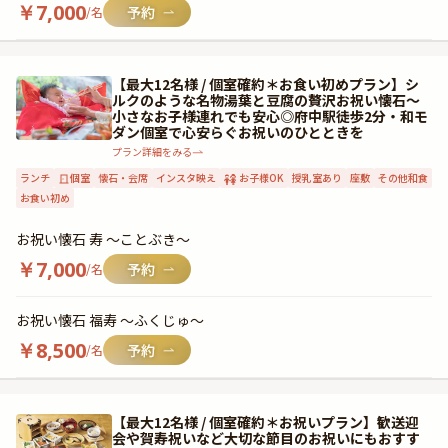
￥
7,000
/名
【最大12名様 / 個室確約＊お食い初めプラン】シ
ルクのような名物湯葉と豆腐の贅沢お祝い懐石〜
小さなお子様連れでも安心◎府中駅徒歩2分・和モ
ダン個室で心安らぐお祝いのひとときを
プラン詳細をみる
ランチ
個室
懐石・会席
インスタ映え
お子様OK
授乳室あり
座敷
その他和食
お食い初め
お祝い懐石 寿 〜ことぶき〜
￥
7,000
/名
お祝い懐石 福寿 〜ふくじゅ〜
￥
8,500
/名
【最大12名様 / 個室確約＊お祝いプラン】歓送迎
会や賀寿祝いなど大切な節目のお祝いにもおすす