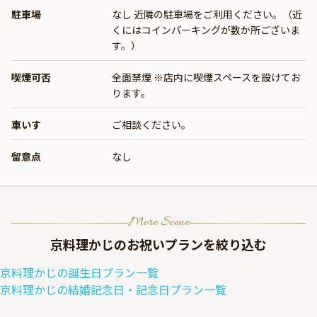
駐車場
なし 近隣の駐車場をご利用ください。（近
くにはコインパーキングが数か所ございま
す。）
喫煙可否
全面禁煙 ※店内に喫煙スペースを設けてお
ります。
車いす
ご相談ください。
留意点
なし
More Scene
京料理かじ
のお祝いプランを絞り込む
京料理かじ
の
誕生日
プラン一覧
京料理かじ
の
結婚記念日・記念日
プラン一覧