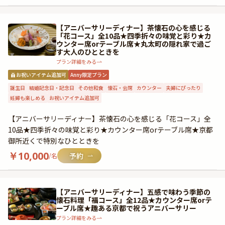
【アニバーサリーディナー】茶懐石の心を感じる
「花コース」全10品★四季折々の味覚と彩り★カ
ウンター席orテーブル席★丸太町の隠れ家で過ご
す大人のひとときを
プラン詳細をみる
お祝いアイテム追加可
Anny限定プラン
誕生日
結婚記念日・記念日
その他和食
懐石・会席
カウンター
夫婦にぴったり
妊婦も楽しめる
お祝いアイテム追加可
【アニバーサリーディナー】茶懐石の心を感じる「花コース」全
10品★四季折々の味覚と彩り★カウンター席orテーブル席★京都
御所近くで特別なひとときを
￥
10,000
/名
【アニバーサリーディナー】五感で味わう季節の
懐石料理「福コース」全12品★カウンター席orテ
ーブル席★趣ある京都で祝うアニバーサリー
プラン詳細をみる