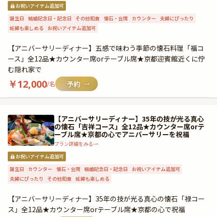
お祝いアイテム追加可
誕生日
結婚記念日・記念日
その他和食
懐石・会席
カウンター
夫婦にぴったり
妊婦も楽しめる
お祝いアイテム追加可
【アニバーサリーディナー】五感で味わう季節の懐石料理「福コ
ース」全12品★カウンター席orテーブル席★京都迎賓館近くに佇
む隠れ家で
￥
12,000
/名
【アニバーサリーディナー】35年の技が光る真心
の懐石「吉祥コース」全12品★カウンター席orテ
ーブル席★京都の心でアニバーサリーを祝福
プラン詳細をみる
お祝いアイテム追加可
誕生日
カウンター
懐石・会席
結婚記念日・記念日
お祝いアイテム追加可
夫婦にぴったり
その他和食
妊婦も楽しめる
【アニバーサリーディナー】35年の技が光る真心の懐石「禄コー
ス」全12品★カウンター席orテーブル席★京都の心で祝福