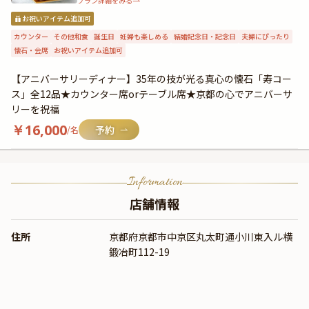
プラン詳細をみる
お祝いアイテム追加可
カウンター
その他和食
誕生日
妊婦も楽しめる
結婚記念日・記念日
夫婦にぴったり
懐石・会席
お祝いアイテム追加可
【アニバーサリーディナー】35年の技が光る真心の懐石「寿コー
ス」全12品★カウンター席orテーブル席★京都の心でアニバーサ
リーを祝福
￥
16,000
/名
Information
店舗情報
住所
京都府京都市中京区丸太町通小川東入ル横
鍛冶町112-19