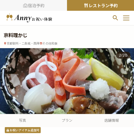
宿泊予約
レストラン予約
お気に入りプラン
京料理かじ
お気に入りの登録がありません
京都御所・二条城・西陣
その他和食
プランの
をクリックすることで
2
/
20
お気に入りに追加できます。
閲覧履歴
閲覧履歴はありません
過去に見たお店が最大10件まで表示されます。
10件を超えると、古いものから順に削除されます。
TOP
Annyお祝い体験について
写真
プラン
店舗情報
Annyお祝いアイテムについて
お祝いアイテム追加可