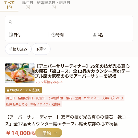
すべて
誕生日
結婚記念日・記念日
(
6
)
(
6
)
(
6
)
日付
時間
2名
絞り込み
予算
【アニバーサリーディナー】35年の技が光る真心
の懐石「禄コース」全12品★カウンター席orテー
ブル席★京都の心でアニバーサリーを祝福
プラン詳細をみる
お祝いアイテム追加可
誕生日
結婚記念日・記念日
その他和食
懐石・会席
カウンター
夫婦にぴったり
妊婦も楽しめる
お祝いアイテム追加可
【アニバーサリーディナー】35年の技が光る真心の懐石「禄コー
ス」全12品★カウンター席orテーブル席★京都の心で祝福
￥
14,000
/名