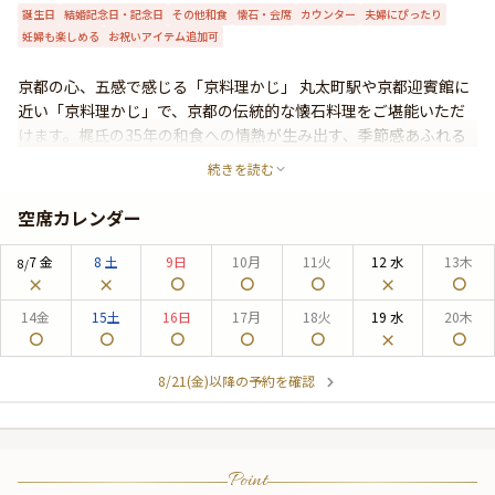
誕生日
結婚記念日・記念日
その他和食
懐石・会席
カウンター
夫婦にぴったり
よくあるご質問
妊婦も楽しめる
お祝いアイテム追加可
お問い合わせ
京都の心、五感で感じる「京料理かじ」 丸太町駅や京都迎賓館に
近い「京料理かじ」で、京都の伝統的な懐石料理をご堪能いただ
けます。梶氏の35年の和食への情熱が生み出す、季節感あふれる
料理はまさに絶品。こだわり抜かれた食材や調味料で、まるで絵
続きを読む
画のような美しさの皿が次々と登場します。カウンター席や風情
ある中庭の個室で、ゆったりとした時間の流れる中、最高のおも
空席カレンダー
てなしを受けることができます。
7
金
8
土
9
日
10
月
11
火
12
水
13
木
8/
14
金
15
土
16
日
17
月
18
火
19
水
20
木
8/21(金)以降の予約を確認
Point