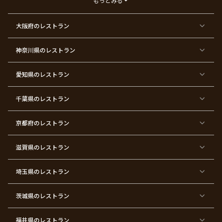
もっとみる
ー
東
東
東
東
東
東
東
東
大阪府
のレストラン
京
京
京
京
京
京
京
京
都
都
都
都
都
都
都
都
×
×
×
×
×
×
×
×
ク
金
銀
プ
女
米
古
還
神奈川県
のレストラン
リ
婚
婚
ロ
子
寿
希
暦
ス
式
式
ポ
会
マ
ー
ス
ズ
愛知県
のレストラン
東
東
東
東
東
東
東
東
京
京
京
京
京
京
京
京
千葉県
都
のレストラン
都
都
都
都
都
都
都
×
×
×
×
×
×
×
×
バ
七
婚
成
ク
内
退
卒
レ
五
約
人
リ
定
職
業
ン
三
式
ス
祝
式
京都府
のレストラン
タ
マ
い
イ
ス
ン
パ
ー
滋賀県
のレストラン
テ
ィ
ー
埼玉県
のレストラン
東
東
東
東
東
東
東
東
京
京
京
京
京
京
京
京
都
都
都
都
都
都
都
都
茨城県
のレストラン
×
×
×
×
×
×
×
×
サ
忘
結
入
長
ハ
ハ
入
プ
年
婚
学
寿
ー
ロ
園
ラ
会
式
式
フ
ウ
式
福井県
のレストラン