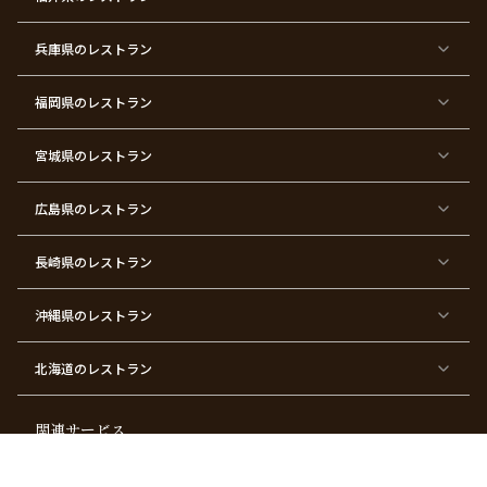
イ
二
バ
ィ
ズ
次
ー
ン
パ
会
ス
パ
ー
デ
ー
兵庫県
のレストラン
テ
ー
テ
ィ
ィ
ー
ー
福岡県
のレストラン
東
東
東
東
東
東京
東
東
京
京
京
京
京
都×
京
京
都
都
都
都
都
顔合
都
都
宮城県
×
のレストラン
×
×
×
×
わ
×
×
ベ
フ
結
お
お
せ・
ウ
デ
ビ
ァ
婚
食
宮
結納
ェ
ー
ー
ー
祝
い
参
デ
ト
シ
ス
い
初
り
ィ
広島県
のレストラン
ャ
ト
パ
め
ン
ワ
バ
ー
グ
ー
ー
テ
パ
ス
ィ
ー
長崎県
のレストラン
デ
ー
テ
ー
ィ
ー
沖縄県
のレストラン
東
東
東
東
京
京
京
京
都
都
都
都
北海道
のレストラン
×
×
×
×
お
大
歓
同
子
人
迎
窓
様
数
会
会
の
の
関連サービス
お
お
誕
祝
生
い
ギフトモール
Anny | アニー
日