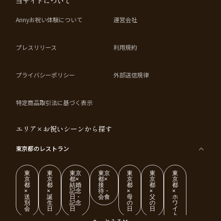
当サイトについて
Annyお祝い体験について
運営会社
プレスリリース
利用規約
プライバシーポリシー
外部送信規律
特定商品取引法に基づく表示
エリア×お祝いシーンから探す
東京都
のレストラン
東
東
東京
東京
東
東
東
京
京
都×
都×
京
京
京
都
都
結婚
接
都
都
都
×
×
記念
待・
×
×
×
送
誕
日・
会食
母
父
ホ
別
生
記念
の
の
ワ
会
日
日
日
日
イ
ト
デ