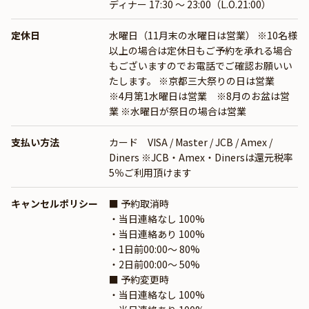
ディナー 17:30 ～ 23:00（L.O.21:00）
定休日
水曜日（11月末の水曜日は営業） ※10名様
以上の場合は定休日もご予約を承れる場合
もございますのでお電話でご確認お願いい
たします。 ※京都三大祭りの日は営業
※4月第1水曜日は営業 ※8月のお盆は営
業 ※水曜日が祭日の場合は営業
支払い方法
カード VISA / Master / JCB / Amex /
Diners ※JCB・Amex・Dinersは還元税率
5％ご利用頂けます
キャンセルポリシー
■ 予約取消時
・当日連絡なし 100%
・当日連絡あり 100%
・1日前00:00〜 80%
・2日前00:00〜 50%
■ 予約変更時
・当日連絡なし 100%