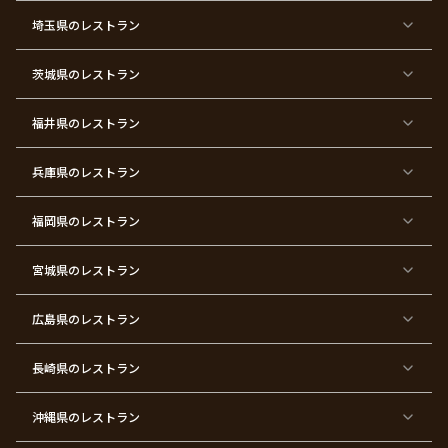
ー
埼玉県
のレストラン
東
東
東
東
東
東
東
東
京
京
京
京
京
京
京
京
都
都
都
都
都
都
都
都
茨城県
のレストラン
×
×
×
×
×
×
×
×
サ
忘
結
入
長
ハ
ハ
入
プ
年
婚
学
寿
ー
ロ
園
ラ
会
式
式
フ
ウ
式
福井県
のレストラン
イ
二
バ
ィ
ズ
次
ー
ン
パ
会
ス
パ
ー
デ
ー
兵庫県
のレストラン
テ
ー
テ
ィ
ィ
ー
ー
福岡県
のレストラン
東
東
東
東
東
東京
東
東
京
京
京
京
京
都×
京
京
都
都
都
都
都
顔合
都
都
宮城県
×
のレストラン
×
×
×
×
わ
×
×
ベ
フ
結
お
お
せ・
ウ
デ
ビ
ァ
婚
食
宮
結納
ェ
ー
ー
ー
祝
い
参
デ
ト
シ
ス
い
初
り
ィ
広島県
のレストラン
ャ
ト
パ
め
ン
ワ
バ
ー
グ
ー
ー
テ
パ
ス
ィ
ー
長崎県
のレストラン
デ
ー
テ
ー
ィ
ー
沖縄県
のレストラン
東
東
東
東
京
京
京
京