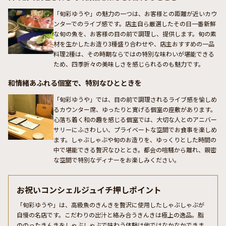
「旬彩ゆうや」の魅力の一つは、お客様との距離が近いカウ
ンターでのライブ感です。店主自ら厳選したその日一番新鮮
な旬の魚を、お客様の目の前で調理し、提供します。旬の素
材を生かしたお造り3種盛り合わせや、店主おすすめの一品
料理2種は、その時期ならではの特別な味わいが堪能できる
ため、四季折々の美味しさを感じられるのも魅力です。
和情緒あふれる個室で、特別なひとときを
「旬彩ゆうや」では、目の前で調理されるライブ感を愉しめ
るカウンター席、ゆったりと寛げる個室の座敷があります。
心落ち着く和の趣を感じる個室では、大切な人とのアニバー
サリーにふさわしい、プライベートな空間でお食事を楽しめ
ます。しゃぶしゃぶや旬のお造りを、ゆっくりとした時間の
中で堪能できる贅沢なひととき。都会の喧騒から離れ、親密
な空間で特別なディナーをお楽しみください。
お祝いコンシェルジュイチ押しポイント
「旬彩ゆうや」は、高級魚のきんきを贅沢に使用したしゃぶしゃぶが
自慢の名店です。こだわりの出汁と絡み合うきんきは極上の逸品。脂
ののったきんきをしゃぶしゃぶで味わう体験は他ではなかなかできま