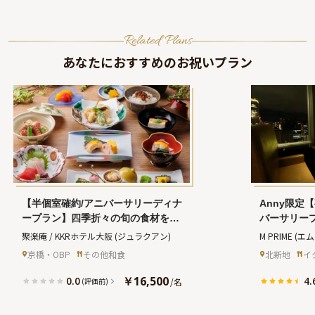
Related Plans
あなたにおすすめのお祝いプラン
【半個室確約/アニバーサリーディナ
Anny限定
ープラン】四季折々の旬の食材をつ
バーサリー
かった会席料理＋オーダーメイドの
ナーコース
聚楽庵 / KKRホテル大阪
(ジュラクアン)
M PRIME
(エ
デザート付★アニバーサリープラン
メッセージ
京橋・OBP
その他和食
北新地
イ
ナーとの事前打ち合わせ付き★KKR
キ＋記念写
ホテル大阪内日本料理レストランで
の煌めく夜
￥16,500
0.0
4.
/
名
(評価前)
夜景と共に記憶に残るアニバーサリ
ーを★