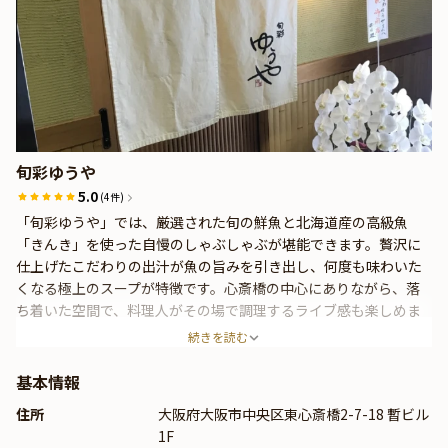
旬彩ゆうや
5.0
(4件)
「旬彩ゆうや」では、厳選された旬の鮮魚と北海道産の高級魚
「きんき」を使った自慢のしゃぶしゃぶが堪能できます。贅沢に
仕上げたこだわりの出汁が魚の旨みを引き出し、何度も味わいた
くなる極上のスープが特徴です。心斎橋の中心にありながら、落
ち着いた空間で、料理人がその場で調理するライブ感も楽しめま
す。旬の食材に合う地酒や焼酎も充実し、五感で楽しむ特別な時
続きを読む
間を提供しています。
基本情報
住所
大阪府大阪市中央区東心斎橋2-7-18 暫ビル
1F