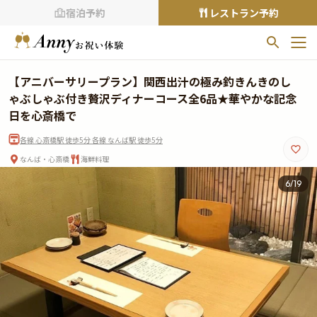
宿泊予約
レストラン予約
お気に入りプラン
【アニバーサリープラン】関西出汁の極み釣きんきのし
お気に入りの登録がありません
ゃぶしゃぶ付き贅沢ディナーコース全6品★華やかな記念
日を心斎橋で
プランの
をクリックすることで
各線 心斎橋駅 徒歩5分 各線 なんば駅 徒歩5分
お気に入りに追加できます。
なんば・心斎橋
海鮮料理
閲覧履歴
6
/
19
閲覧履歴はありません
過去に見たお店が最大10件まで表示されます。
10件を超えると、古いものから順に削除されます。
TOP
Annyお祝い体験について
Annyお祝いアイテムについて