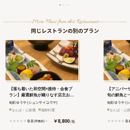
More Plans from this Restaurant
同じレストランの別のプラン
【落ち着いた和空間×接待・会食プ
【アニバー
ラン】厳選鮮魚が織りなす店主おま
旬の鮮魚と
かせ贅沢割烹ディナーコース★心斎
和の美食「
旬彩ゆうや
(シュンサイユウヤ)
旬彩ゆうや
(
橋で特別なひとときをご堪能
品」★心斎
なんば・心斎橋
海鮮料理
なんば・心
き
￥8,800
0.0
0.
/
名
(評価前)