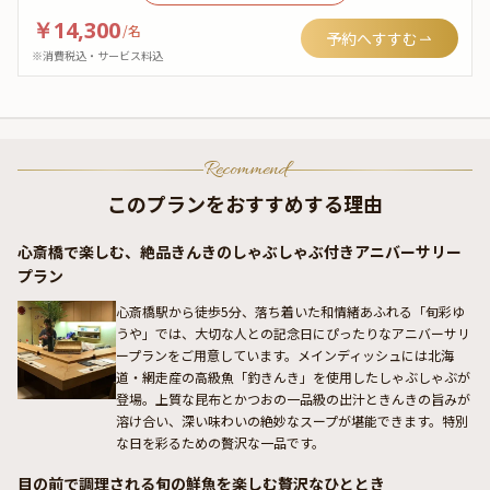
￥14,300
/
名
予約へすすむ
※消費税込・サービス料込
Recommend
このプランをおすすめする理由
心斎橋で楽しむ、絶品きんきのしゃぶしゃぶ付きアニバーサリー
プラン
心斎橋駅から徒歩5分、落ち着いた和情緒あふれる「旬彩ゆ
うや」では、大切な人との記念日にぴったりなアニバーサリ
ープランをご用意しています。メインディッシュには北海
道・網走産の高級魚「釣きんき」を使用したしゃぶしゃぶが
登場。上質な昆布とかつおの一品級の出汁ときんきの旨みが
溶け合い、深い味わいの絶妙なスープが堪能できます。特別
な日を彩るための贅沢な一品です。
目の前で調理される旬の鮮魚を楽しむ贅沢なひととき