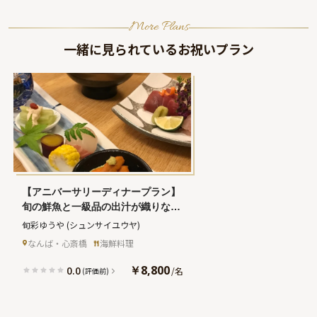
More Plans
一緒に見られているお祝いプラン
【アニバーサリーディナープラン】
旬の鮮魚と一級品の出汁が織りなす
和の美食「店主おまかせコース全7
旬彩ゆうや
(シュンサイユウヤ)
品」★心斎橋で楽しむ特別なひとと
なんば・心斎橋
海鮮料理
き
￥8,800
0.0
/
名
(評価前)