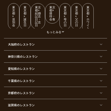
東
東
東京
東京
東
東
東
京
京
都×
都×
京
京
京
都
都
結婚
接
都
都
都
×
×
記念
待・
×
×
×
送
誕
日・
会食
母
父
ホ
別
生
記念
の
の
ワ
会
日
日
日
日
イ
ト
デ
もっとみる
ー
東
東
東
東
東
東
東
東
大阪府
のレストラン
京
京
京
京
京
京
京
京
都
都
都
都
都
都
都
都
×
×
×
×
×
×
×
×
ク
金
銀
プ
女
米
古
還
神奈川県
のレストラン
リ
婚
婚
ロ
子
寿
希
暦
ス
式
式
ポ
会
マ
ー
ス
ズ
愛知県
のレストラン
東
東
東
東
東
東
東
東
京
京
京
京
京
京
京
京
千葉県
都
のレストラン
都
都
都
都
都
都
都
×
×
×
×
×
×
×
×
バ
七
婚
成
ク
内
退
卒
レ
五
約
人
リ
定
職
業
ン
三
式
ス
祝
式
京都府
のレストラン
タ
マ
い
イ
ス
ン
パ
ー
滋賀県
のレストラン
テ
ィ