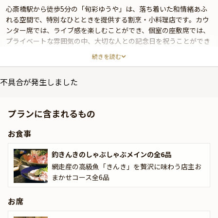
心斎橋駅から徒歩5分の「旬彩ゆうや」は、落ち着いた和情緒あふ
れる空間で、特別なひとときを提供する割烹・小料理店です。カウ
ンター席では、ライブ感を楽しむことができ、個室の座敷席では、
プライベートな雰囲気の中、大切な人との記念日を祝うことができ
ます。このアニバーサリープランでは、北海道・網走産の釣きんき
続きを読む
を使用した特製しゃぶしゃぶがメインディッシュ。その繊細な旨み
が一級品の昆布とかつおで丁寧にとられた出汁と絶妙に絡み合い、
不具合が発生しました
上品で深い味わいを引き出します。
さらに、厳選された旬の鮮魚を使用したお造り3種盛り合わせや、
プランに含まれるもの
店主おすすめの一品料理が2種提供され、その日一番新鮮で美味し
い食材を味わうことができます。料理へのこだわりはもちろんのこ
お食事
と、「旬彩ゆうや」では、お客様との距離感を大切にし、カウンタ
ー越しに見える四季折々の料理が、視覚でも楽しめる体験をお届け
釣きんきのしゃぶしゃぶメインの全6品
いたします。お料理に合わせて、日本全国から厳選された地酒や焼
網走産の高級魚「きんき」を贅沢に味わう店主お
酎、さらにはワインも豊富に取り揃えており、お祝いの席にふさわ
まかせコース全6品
しい特別なペアリングが可能です。
大切な人との特別なアニバーサリーを、「旬彩ゆうや」の心づくし
お席
のおもてなしと、繊細で豪華な料理で彩ってみませんか？