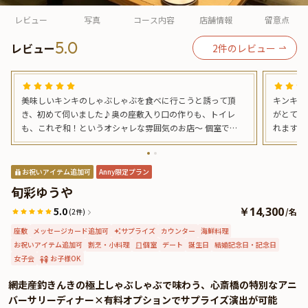
よくあるご質問
レビュー
写真
コース内容
店舗情報
留意点
お問い合わせ
5.0
レビュー
2
件のレビュー
美味しいキンキのしゃぶしゃぶを食べに行こうと誘って頂
キンキの
き、初めて伺いました♪奥の座敷入り口の作りも、トイレ
がとても
も、これぞ和！というオシャレな雰囲気のお店～ 個室でゆ
れます。
っくりお鍋って、この季節に最高☆キンキのしゃぶしゃぶ
も抜群！ なので自然とシメの雑炊も抜群の味でした。 とて
はもちろん、シメの雑炊が絶品でした！！ お酒の種類も豊
も感じの
富で、甕雫をこういったお店で飲んだのは初めてです(˶'ᵕ'˶ )
ッチリですね。 本日は社員の誕
お祝いアイテム追加可
Anny限定プラン
きました
旬彩ゆうや
た。 あ
5.0
￥14,300
す。
/
名
(2件)
座敷
メッセージカード追加可
サプライズ
カウンター
海鮮料理
お祝いアイテム追加可
割烹・小料理
個室
デート
誕生日
結婚記念日・記念日
女子会
お子様OK
網走産釣きんきの極上しゃぶしゃぶで味わう、心斎橋の特別なアニ
バーサリーディナー×有料オプションでサプライズ演出が可能