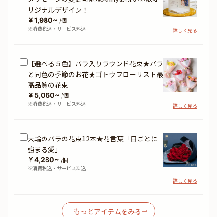
リジナルデザイン！
￥1,980~
/個
※消費税込・サービス料込
詳しく見る
【選べる５色】バラ入りラウンド花束★バラ
と同色の季節のお花★ゴトウフローリスト最
高品質の花束
￥5,060~
/個
※消費税込・サービス料込
詳しく見る
大輪のバラの花束12本★花言葉「日ごとに
強まる愛」
￥4,280~
/個
※消費税込・サービス料込
詳しく見る
もっとアイテムをみる