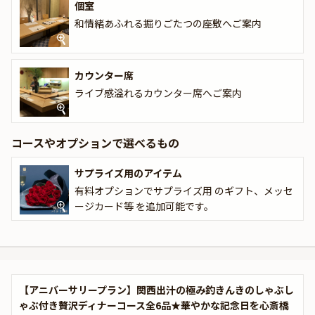
個室
さらに本プランでは、有料オプションでアニバーサリーにぴったり
和情緒あふれる掘りごたつの座敷へご案内
な花束・ギフト・カスタマイズ可能なメッセージカードなどをお付
けすることが出来ます。メッセージカードは着席時に、花束やギフ
トはデザートタイムにご予約主様にお渡し致しますので、サプライ
カウンター席
ズにお役立てください。詳しくは、本ページ中段の「お祝いアイテ
ライブ感溢れるカウンター席へご案内
ム」の欄でお選び頂けます。
コースやオプションで選べるもの
サプライズ用のアイテム
有料オプションでサプライズ用 のギフト、メッセ
ージカード等 を追加可能です。
【アニバーサリープラン】関西出汁の極み釣きんきのしゃぶし
ゃぶ付き贅沢ディナーコース全6品★華やかな記念日を心斎橋