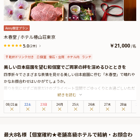
Anny限定プラン
木春堂 / ホテル椿山荘東京
￥
21,000
5.0
/
名
(2件)
乾杯ドリンク付き
個室
懐石・会席
ホテル内
ランチ
美しい日本庭園を望む和個室でご両家の絆を深めるひとときを
四季折々でさまざまな表情を見せる美しい日本庭園に佇む「木春堂」で晴れや
かなお顔合わせはいかがでしょうか。
周りを気にせずご両家だけのプライベート空間でごゆっくりとお過ごしいただ
続きを読む
けるよう昭和モダンの落ち着いた雰囲気の個室へご案内いたします。
お食事は、厳選した季節の食材を富士山溶岩石で焼き上げる「木春堂」名物の
08
/
21
金
22土
23日
24月
25火
26水
27木
28金
2
石焼料理をご用意いたします。スタッフが目の前で焼き上げるライブ感溢れる
お料理を五感でお楽しみください。その他、おめでたい席に相応しい豪華食材
を使用した華やかなお料理の数々がテーブルを彩ります。
さらには乾杯用のドリンクをお一人様一杯ずつご提供いたしますので、お食事
最大8名様【個室確約★老舗高級ホテルで結納・お顔合わ
とともにお楽しみください。