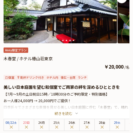
Anny限定プラン
木春堂 / ホテル椿山荘東京
￥
20,000
/
名
個室
乾杯ドリンク付き
ホテル内
懐石・会席
ランチ
美しい日本庭園を望む和個室でご両家の絆を深めるひとときを
【7月～9月の土日祝日15時／18時30分のご予約限定・特別価格】
お一人様24,000円 → 20,000円でご提供！
四季折々でさまざまな表情を見せる美しい日本庭園に佇む「木春堂」で、晴れ
続きを読む
やかなお顔合わせはいかがでしょうか。
周りを気にせずご両家だけのプライベート空間でごゆっくりとお過ごしいただ
08
/
22
土
23日
24月
25火
26水
27木
28金
29土
3
けるよう昭和モダンの落ち着いた雰囲気の個室へご案内いたします。4名～最