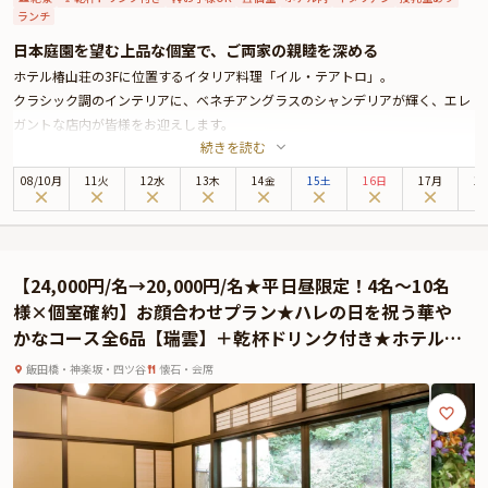
ランチ
日本庭園を望む上品な個室で、ご両家の親睦を深める
ホテル椿山荘の3Fに位置するイタリア料理「イル・テアトロ」。
クラシック調のインテリアに、ベネチアングラスのシャンデリアが輝く、エレ
ガントな店内が皆様をお迎えします。
続きを読む
お席はホテル椿山荘の広大な日本庭園が眺望できる、お祝いの席にふさわしい
上品な個室にご案内。ご両家で落ち着いて親睦を深めていただけます。
08
/
10
月
11火
12水
13木
14金
15土
16日
17月
1
お食事は、お祝いの日にふさわしい高級食材を使用した本格イタリア料理全5
品をご提供。本場三つ星レストランで腕を磨いたシェフによる華やかなコース
がお祝いの席を彩ります。
また、本プランでは乾杯ドリンクもご用意いたしますので、緊張もほぐれるこ
【24,000円/名→20,000円/名★平日昼限定！4名～10名
とでしょう。
様×個室確約】お顔合わせプラン★ハレの日を祝う華や
上質なプライベート空間や華やかなコース料理と共に、ご両家で有意義なひと
かなコース全6品【瑞雲】＋乾杯ドリンク付き★ホテル椿
ときが過ごせること間違いありません。
山荘東京で優雅なご両家のご歓談を
ご予約は6名様より承ります。
飯田橋・神楽坂・四ツ谷
懐石・会席