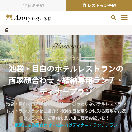
宿泊予約
レストラン予約
お気に入りプラン
お気に入りの登録がありません
Kaoawase
プランの
をクリックすることで
お気に入りに追加できます。
池袋・目白のホテルレストランの
閲覧履歴
両家顔合わせ・結納専用ランチ・
閲覧履歴はありません
過去に見たお店が最大10件まで表示されます。
ディナープラン
10件を超えると、古いものから順に削除されます。
池袋・目白で両家顔合わせ・結納にぴったりなホテルレストラン
TOP
レストランプランをご紹介！特別な日を華やかに彩る素敵なお祝
Annyお祝い体験について
いプランで、ご家族で思い出に残るお祝いを！
東京にある顔合わせ・結納向けディナー・ランチプラン
Annyお祝いアイテムについて