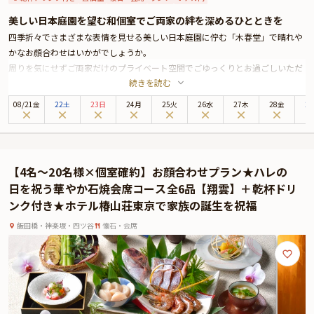
美しい日本庭園を望む和個室でご両家の絆を深めるひとときを
四季折々でさまざまな表情を見せる美しい日本庭園に佇む「木春堂」で晴れや
かなお顔合わせはいかがでしょうか。
周りを気にせずご両家だけのプライベート空間でごゆっくりとお過ごしいただ
続きを読む
けるよう昭和モダンの落ち着いた雰囲気の個室へご案内いたします。4名～最
大10名様までご着席可能です。
08
/
21
金
22土
23日
24月
25火
26水
27木
28金
2
お食事は、厳選した季節の食材を富士山溶岩石で焼き上げる「木春堂」名物の
石焼料理をご用意いたします。スタッフが目の前で焼き上げるライブ感溢れる
お料理を五感でお楽しみください。その他、おめでたい席に相応しい豪華食材
を使用した華やかなお料理の数々がテーブルを彩ります。
【4名～20名様×個室確約】お顔合わせプラン★ハレの
さらには乾杯用のドリンクをお一人様一杯ずつご提供いたしますので、お食事
日を祝う華やか石焼会席コース全6品【翔雲】＋乾杯ドリ
とともにお楽しみください。
ンク付き★ホテル椿山荘東京で家族の誕生を祝福
贅を尽くした和食会席と一流ホテルならではの丁寧な接客で大切なお顔合わせ
が特別なひとときとなるようおもてなしいたします。
飯田橋・神楽坂・四ツ谷
懐石・会席