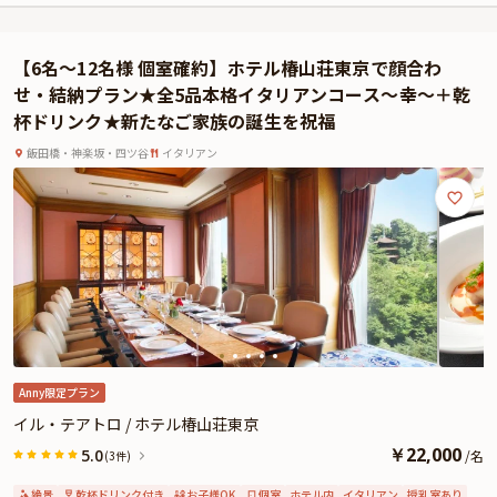
大10名様までご案内可能です。
お食事は、厳選した季節の食材を富士山溶岩石で焼き上げる「木春堂」名物の
石焼料理をご用意いたします。スタッフが目の前で焼き上げるライブ感溢れる
【6名～12名様 個室確約】ホテル椿山荘東京で顔合わ
お料理を五感でお楽しみください。その他、おめでたい席に相応しい豪華食材
せ・結納プラン★全5品本格イタリアンコース～幸～＋乾
を使用した華やかなお料理の数々がテーブルを彩ります。
杯ドリンク★新たなご家族の誕生を祝福
さらには乾杯用のドリンクをお一人様一杯ずつご提供いたしますので、お食事
とともにお楽しみください。
飯田橋・神楽坂・四ツ谷
イタリアン
贅を尽くした和食会席と一流ホテルならではの丁寧な接客で大切なお顔合わせ
が特別なひとときとなるようおもてなしいたします。
Anny限定プラン
イル・テアトロ / ホテル椿山荘東京
￥
22,000
5.0
/
名
(3件)
絶景
乾杯ドリンク付き
お子様OK
個室
ホテル内
イタリアン
授乳室あり