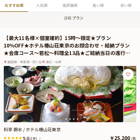
おすすめ順
人気順
高評価順
高い順
安い順
(
10
) プラン
【最大11名様×個室確約】15時～限定★プラン
10％OFF★ホテル椿山荘東京のお顔合わせ・結納プラン
★会席コース～若松～料理全13品★ご結納当日の進行も
専門スタッフにお任せ
飯田橋・神楽坂・四ツ谷
懐石・会席
料亭 錦水 / ホテル椿山荘東京
￥
25,200
5.0
/
名
(1件)