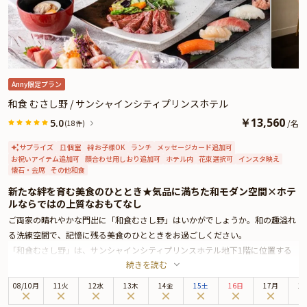
Anny限定プラン
和食 むさし野 / サンシャインシティプリンスホテル
￥
13,560
5.0
/
名
(18件)
サプライズ
個室
お子様OK
ランチ
メッセージカード追加可
お祝いアイテム追加可
顔合わせ用しおり追加可
ホテル内
花束選択可
インスタ映え
懐石・会席
その他和食
新たな絆を育む美食のひととき★気品に満ちた和モダン空間×ホテ
ルならではの上質なおもてなし
ご両家の晴れやかな門出に「和食むさし野」はいかがでしょうか。和の趣溢れ
る洗練空間で、記憶に残る美食のひとときをお過ごしください。
「和食むさし野」は、サンシャインシティプリンスホテル地下1階に位置する
続きを読む
日本料理店。東池袋駅徒歩3分、池袋駅徒歩8分という好アクセスも魅力のひと
つです。遠方からお招きするご家族様をお迎えする場にも、安心してお選びい
08
/
10
月
11火
12水
13木
14金
15土
16日
17月
1
ただけます。