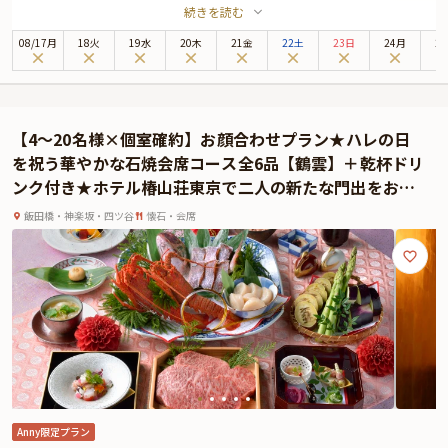
続きを読む
ご結納・お顔合わせというハレの日のお祝いを華やかに彩る特別プランでご両
家の誕生をお祝いするのはいかがでしょうか。
08
/
17
月
18火
19水
20木
21金
22土
23日
24月
2
古都を思わせるような風情ある店内を見渡しながら奥へと進むと、本プランで
ご用意している風雅な和個室へとご案内いたします。最大8名様までご案内可
能です。こだわりが感じられる内装や調度品など和情緒あふれる空間が広がっ
ています。
【4～20名様×個室確約】お顔合わせプラン★ハレの日
個室はすべてテーブル席となっておりますので、ゆっくりとご両家のみなさん
を祝う華やかな石焼会席コース全6品【鶴雲】＋乾杯ドリ
でお寛ぎいただけます。
ンク付き★ホテル椿山荘東京で二人の新たな門出をお祝
お食事は、豪華祝膳～誉～全11品の会席コースをご賞味ください。ホテル椿山
い
荘東京伝統の米茄子の鴫炊きを始め、季節を感じる旬の食材を上品な味に仕上
飯田橋・神楽坂・四ツ谷
懐石・会席
げた逸品の数々をこだわりの器と華やかな盛り付けでご提供いたします。
お客様が気持ちよくお過ごしいただけるよう、行き届いた接客にておもてなし
をいたします。
思い出に残るご両家のハレの日のお祝いをお楽しみください。
Anny限定プラン