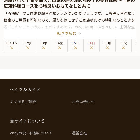
洗練された上質空間×ご両家の絆を深める極上の美食体験〜至高の
広東料理コースを心地良いおもてなしと共に
「古稀殿」のご両家お顔合わせプランはいかがでしょうか。ご希望に合わせて
個室のご用意も可能なので、周りを気にせずご家族様だけの特別なひとときを
過ごしたい、という方にもおすすめです。お祝いの席にふさわしい、上質な空
続きを読む
間で極上の中華コースを心ゆくまでご堪能ください。
「古稀殿」は東池袋駅徒歩2分、サンシャインプリンスホテル地下1階に位置す
08
/
11
火
12水
13木
14金
15土
16日
17月
18火
1
る本格中華料理店です。東池袋駅徒歩3分、池袋駅徒歩8分という好アクセスも
魅力のひとつ。遠方からお招きするご家族様をお迎えする場にも、安心してお
選びいただけます。
ご両家お顔合わせプランでお召し上がりいただくのは、特選食材を使用した本
格中華コース。こだわりの上質な食材を使用し、料理長がその日の最高の一皿
を丁寧に仕上げます。ホテル内レストランならではのホスピタリティと共に、
目にも美しい逸品を五感でお楽しみください。
ヘルプ＆ガイド
さらに本プランでは、ご家族様への感謝の気持ちを込めたギフト・カスタマイ
よくあるご質問
お問い合わせ
ズ可能なメッセージカードなどをお付けすることができます。メッセージカー
ドは着席時に、ギフトはデザートタイムにご予約主様にお渡ししますので、サ
プライズ演出にお役立てください。詳しくは本ページ中段の「お祝いアイテ
当サイトについて
ム」の欄で選んでいただけます。
記憶に残る、とっておきの贅沢なひとときになることをお約束いたします。
Annyお祝い体験について
運営会社