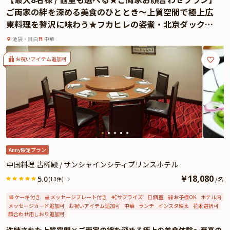
を使用した華やかなお料理の数々がテーブルを彩ります。
ご両家の絆を深める美食のひととき〜上質空間で極上広
さらには乾杯用のドリンクをお一人様一杯ずつご提供いたしますので、お食事
東料理を贅沢に味わう★フカヒレの姿煮・北京ダック・
とともにお楽しみください。
伊勢海老チリソースを含む全8品の本格中華コース〜サン
贅を尽くした和食会席と一流ホテルならではの丁寧な接客で大切なお顔合わせ
池袋・目白
中華
シャインシティプリンスホテル・東池袋駅徒歩2分
が特別なひとときとなるようおもてなしいたします。
お祝いアイテム追加可
Anny限定プラン
中国料理 古稀殿 / サンシャインシティプリンスホテル
￥
18,080
5.0
/
名
(13件)
ケーキ付き
メッセージプレート付き
サプライズ
個室
お子様OK
ホテル内
メッセージカード追加可
お祝いアイテム追加可
中華
ランチ
インスタ映え
花束選択可
顔合わせ用しおり追加可