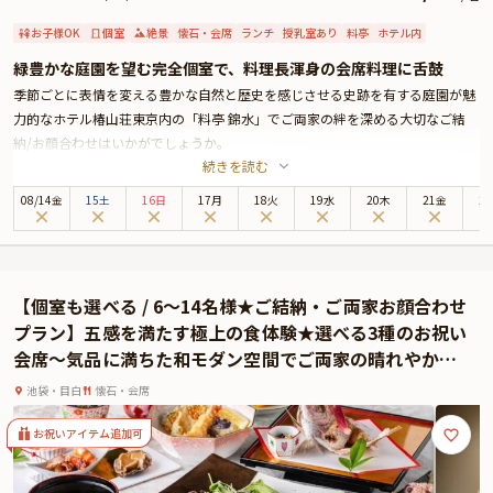
お子様OK
個室
絶景
懐石・会席
ランチ
授乳室あり
料亭
ホテル内
緑豊かな庭園を望む完全個室で、料理長渾身の会席料理に舌鼓
季節ごとに表情を変える豊かな自然と歴史を感じさせる史跡を有する庭園が魅
力的なホテル椿山荘東京内の「料亭 錦水」でご両家の絆を深める大切なご結
納/お顔合わせはいかがでしょうか。
続きを読む
開放感あふれる窓から臨む四季折々の日本庭園の眺めと、厳選された食材を使
用した絶品会席をご堪能いただけるご結納/お顔合わせプランをご用意いたし
08
/
14
金
15土
16日
17月
18火
19水
20木
21金
2
ました。
ご両家の親睦を深める晴れやかな日となりますよう、佳き日にふさわしいお料
理と心のこもったサービスでお手伝いさせていただきます。
なお、お席は最大11名様までご案内可能な個室を確約いたします。
【個室も選べる / 6〜14名様★ご結納・ご両家お顔合わせ
お子様へのお食事もご用意可能ですので、ご家族そろってお過ごしいただけま
プラン】五感を満たす極上の食体験★選べる3種のお祝い
す。
会席〜気品に満ちた和モダン空間でご両家の晴れやかな
※本プランは、15時～・4名様より承ります。
門出を★池袋 / サンシャインシティプリンスホテル
池袋・目白
懐石・会席
お祝いアイテム追加可