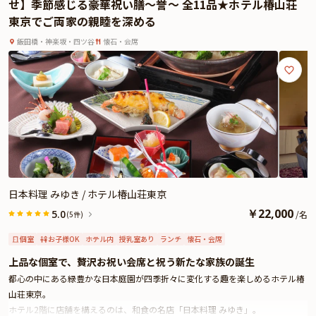
せ】季節感じる豪華祝い膳～誉～ 全11品★ホテル椿山荘
贅を尽くした和食会席と一流ホテルならではの丁寧な接客で大切なお顔合わせ
東京でご両家の親睦を深める
が特別なひとときとなるようおもてなしいたします。
飯田橋・神楽坂・四ツ谷
懐石・会席
日本料理 みゆき / ホテル椿山荘東京
￥
22,000
5.0
/
名
(5件)
個室
お子様OK
ホテル内
授乳室あり
ランチ
懐石・会席
上品な個室で、贅沢お祝い会席と祝う新たな家族の誕生
都心の中にある緑豊かな日本庭園が四季折々に変化する趣を楽しめるホテル椿
山荘東京。
ホテル2階に店舗を構えるのは、和食の名店「日本料理 みゆき」。