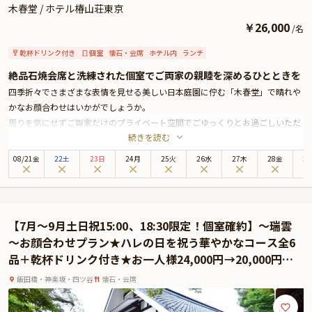
木春堂 / ホテル椿山荘東京
￥
26,000
/
名
乾杯ドリンク付き
個室
懐石・会席
ホテル内
ランチ
絶品石焼会席と洗練された個室でご両家の親睦を深めるひとときを
四季折々でさまざまな表情を見せる美しい日本庭園に佇む「木春堂」で晴れや
かなお顔合わせはいかがでしょうか。
周りを気にせずご両家だけのプライベート空間でごゆっくりとお過ごしいただ
続きを読む
けるよう昭和モダンの落ち着いた雰囲気の個室へご案内いたします。4名～最
大20名様までご着席可能です。
08
/
21
金
22土
23日
24月
25火
26水
27木
28金
2
お食事は、厳選した季節の食材を富士山溶岩石で焼き上げる「木春堂」名物の
全6品 石焼料理をご用意いたします。スタッフが目の前で焼き上げるライブ感
溢れるお料理を五感でお楽しみください。その他、おめでたい席に相応しい豪
華食材を使用した華やかなお料理の数々がテーブルを彩ります。
【7月～9月土日祝15:00、18:30限定！個室確約】～瑞雲
さらには乾杯用のドリンクをお一人様一杯ずつご提供いたしますので、お食事
～お顔合わせプラン★ハレの日を祝う華やかなコース全6
とともにお楽しみください。
品＋乾杯ドリンク付き★お一人様24,000円→20,000円の
贅を尽くした和食会席と一流ホテルならではの丁寧な接客で大切なお顔合わせ
特別価格でご提供！★
が特別なひとときとなるようおもてなしいたします。
飯田橋・神楽坂・四ツ谷
懐石・会席