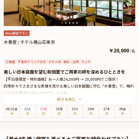
Anny限定プラン
木春堂 / ホテル椿山荘東京
￥
20,000
/
名
個室
乾杯ドリンク付き
ホテル内
懐石・会席
ランチ
美しい日本庭園を望む和個室でご両家の絆を深めるひとときを
【平日昼限定・特別価格】お一人様24,000円 → 20,000円でご提供！
四季折々でさまざまな表情を見せる美しい日本庭園に佇む「木春堂」で、晴れ
やかなお顔合わせはいかがでしょうか。
続きを読む
周りを気にせずご両家だけのプライベート空間でごゆっくりとお過ごしいただ
けるよう昭和モダンの落ち着いた雰囲気の個室へご案内いたします。4名～最
08
/
21
金
22土
23日
24月
25火
26水
27木
28金
2
大10名様までご案内可能です。
お食事は、厳選した季節の食材を富士山溶岩石で焼き上げる「木春堂」名物の
石焼料理をご用意いたします。スタッフが目の前で焼き上げるライブ感溢れる
お料理を五感でお楽しみください。その他、おめでたい席に相応しい豪華食材
【最大8名様 / 個室も選べる★ご両家お顔合わせプラン】