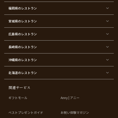
ー
ー
福岡県
のレストラン
東
東
東
東
東
東京
東
東
京
京
京
京
京
都×
京
京
都
都
都
都
都
顔合
都
都
宮城県
×
のレストラン
×
×
×
×
わ
×
×
ベ
フ
結
お
お
せ・
ウ
デ
ビ
ァ
婚
食
宮
結納
ェ
ー
ー
ー
祝
い
参
デ
ト
シ
ス
い
初
り
ィ
広島県
のレストラン
ャ
ト
パ
め
ン
ワ
バ
ー
グ
ー
ー
テ
パ
ス
ィ
ー
長崎県
のレストラン
デ
ー
テ
ー
ィ
ー
沖縄県
のレストラン
東
東
東
東
京
京
京
京
都
都
都
都
北海道
のレストラン
×
×
×
×
お
大
歓
同
子
人
迎
窓
様
数
会
会
の
の
関連サービス
お
お
誕
祝
生
い
ギフトモール
Anny | アニー
日
ベストプレゼントガイド
お祝い体験マガジン