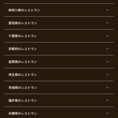
都
都
都
都
都
都
都
都
×
×
×
×
×
×
×
×
ク
金
銀
プ
女
米
古
還
神奈川県
のレストラン
リ
婚
婚
ロ
子
寿
希
暦
ス
式
式
ポ
会
マ
ー
ス
ズ
愛知県
のレストラン
東
東
東
東
東
東
東
東
京
京
京
京
京
京
京
京
千葉県
都
のレストラン
都
都
都
都
都
都
都
×
×
×
×
×
×
×
×
バ
七
婚
成
ク
内
退
卒
レ
五
約
人
リ
定
職
業
ン
三
式
ス
祝
式
京都府
のレストラン
タ
マ
い
イ
ス
ン
パ
ー
滋賀県
のレストラン
テ
ィ
ー
埼玉県
のレストラン
東
東
東
東
東
東
東
東
京
京
京
京
京
京
京
京
都
都
都
都
都
都
都
都
茨城県
のレストラン
×
×
×
×
×
×
×
×
サ
忘
結
入
長
ハ
ハ
入
プ
年
婚
学
寿
ー
ロ
園
ラ
会
式
式
フ
ウ
式
福井県
のレストラン
イ
二
バ
ィ
ズ
次
ー
ン
パ
会
ス
パ
ー
デ
ー
兵庫県
のレストラン
テ
ー
テ
ィ
ィ