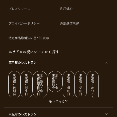
プレスリリース
利用規約
プライバシーポリシー
外部送信規律
特定商品取引法に基づく表示
エリア×お祝いシーンから探す
東京都
のレストラン
東
東
東京
東京
東
東
東
京
京
都×
都×
京
京
京
都
都
結婚
接
都
都
都
×
×
記念
待・
×
×
×
送
誕
日・
会食
母
父
ホ
別
生
記念
の
の
ワ
会
日
日
日
日
イ
ト
デ
もっとみる
ー
東
東
東
東
東
東
東
東
大阪府
のレストラン
京
京
京
京
京
京
京
京