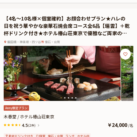
気品漂う店内は落ち着きがあり、大人のための上質なひとときにぴったり。お
席は、テーブル席または個室をお選びいただけます。落ち着いた雰囲気の中、
自然と会話も弾み、ご両家の距離がより近づく、和やかなお顔合わせとなるこ
【4名～10名様×個室確約】お顔合わせプラン★ハレの
とでしょう。
日を祝う華やかな豪華石焼会席コース全6品【瑞雲】＋乾
ご両家お顔合わせプランでお召し上がりいただくのは、ハレの日に相応しい、
杯ドリンク付き★ホテル椿山荘東京で優雅なご両家のご
彩り豊かなお祝い会席。3種類ご用意しておりますので、お好みに合わせてお
歓談を
選びいただけます。厳選食材を使用した心尽くしの逸品は、一度食べたら忘れ
飯田橋・神楽坂・四ツ谷
懐石・会席
られない美味しさです。素材ひとつひとつを丁寧に紡いだ会席料理は、豊かな
味わいで五感を満たします。上質なおもてなしと共に、穏やかに語らう時間
は、心温まる思い出として残ることでしょう。これからの未来を祝う、上質で
穏やかなひとときをお過ごしください。
★お祝いの席を華やかに彩るオプション★
有料オプションでメッセージプレートやホールケーキAnny限定のお顔合わせ用
しおりや、花束、ギフトなどをお付けすることができます。しおりは着席時
に、花束やギフトはデザートタイムにご予約主様にお渡しいたしますので、サ
プライズ演出にお役立てください。
Anny限定プラン
木春堂 / ホテル椿山荘東京
￥
24,000
4.5
/
名
(2件)
乾杯ドリンク付き
個室
懐石・会席
ランチ
ホテル内